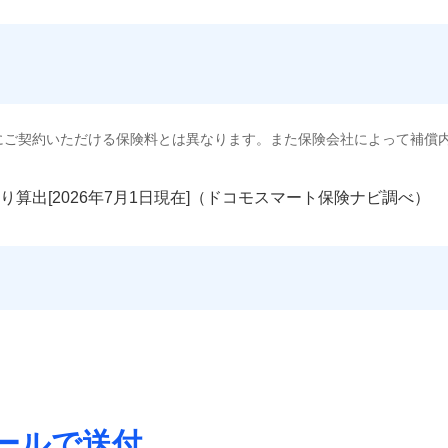
にご契約いただける保険料とは異なります。また保険会社によって補償
り算出[
年
月
日現在]（ドコモスマート保険ナビ調べ）
ールで送付