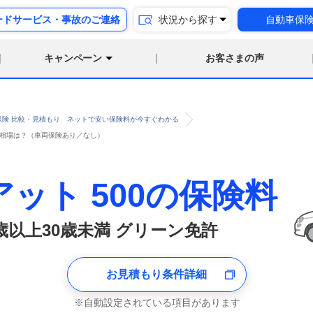
ードサービス・事故のご連絡
状況から探す
自動車保
キャンペーン
お客さまの声
保険 比較・見積もり ネットで安い保険料が今すぐわかる
険料相場は？（車両保険あり／なし）
ット 500の保険料
6歳以上30歳未満 グリーン免許
お見積もり条件詳細
自動設定されている項目があります