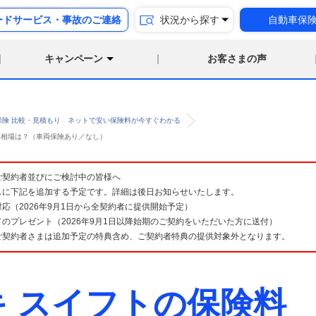
ードサービス・事故のご連絡
状況から探す
自動車保
キャンペーン
お客さまの声
保険 比較・見積もり ネットで安い保険料が今すぐわかる
険料相場は？（車両保険あり／なし）
険 ご契約者並びにご検討中の皆様へ
スに下記を追加する予定です。詳細は後日お知らせいたします。
応（2026年9月1日から全契約者に提供開始予定）
のプレゼント（2026年9月1日以降始期のご契約をいただいた方に送付）
ご契約者さまは追加予定の特典含め、ご契約者特典の提供対象外となります。
キ スイフトの保険料