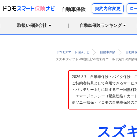
契約内容変更
ロ
自動車保険
取扱い保険会社
自動車保険ランキング
ドコモスマート保険ナビ
自動車保険
自動車
スズキ スイフト 40歳以上50歳未満 ゴールド免許 の保
2026.8.7 自動車保険・バイク保
ご契約者特典として利用できるサービ
・バッテリー上りに対する年一回無料対
・エマージェンシー（緊急連絡）カード
※ソニー損保・ドコモの自動車保険の
スズ