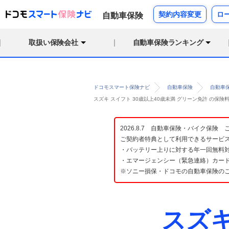
契約内容変更
ロ
自動車保険
取扱い保険会社
自動車保険ランキング
ドコモスマート保険ナビ
自動車保険
自動車
スズキ スイフト 30歳以上40歳未満 グリーン免許 の保
2026.8.7 自動車保険・バイク保
ご契約者特典として利用できるサービ
・バッテリー上りに対する年一回無料対
・エマージェンシー（緊急連絡）カード
※ソニー損保・ドコモの自動車保険の
スズ