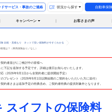
ードサービス・事故のご連絡
状況から探す
自動車保
キャンペーン
お客さまの声
保険 比較・見積もり ネットで安い保険料が今すぐわかる
険料相場は？（車両保険あり／なし）
険 ご契約者並びにご検討中の皆様へ
スに下記を追加する予定です。詳細は後日お知らせいたします。
応（2026年9月1日から全契約者に提供開始予定）
のプレゼント（2026年9月1日以降始期のご契約をいただいた方に送付）
ご契約者さまは追加予定の特典含め、ご契約者特典の提供対象外となります。
キ スイフトの保険料