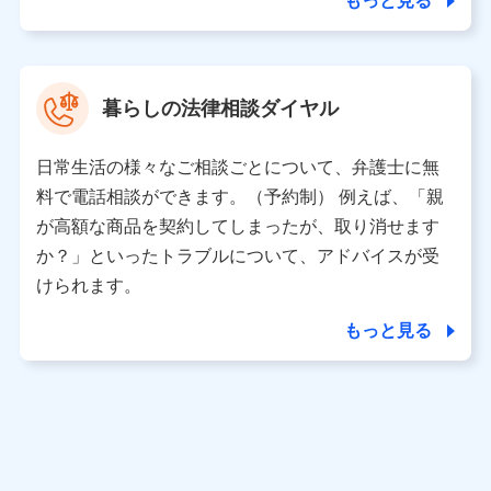
もっと見る
東京都中央区日本橋人形町2-14-10 アーバンネット日本橋
ビル 3F
株式会社ドコモ・インシュアランス 代表取締役社長 吉
村 忠義
暮らしの法律相談ダイヤル
※ 当社および株式会社NTTドコモは、お客さまの情報を利
用させていただくにあたっては、「NTTドコモ パーソナル
日常生活の様々なご相談ごとについて、弁護士に無
データ憲章」に定める行動原則を順守します 。
※ パーソナルデータダッシュボードの「第三者提供の管
料で電話相談ができます。（予約制） 例えば、「親
理」の設定状態にかかわらず、共同利用する場合がありま
が高額な商品を契約してしまったが、取り消せます
す。
か？」といったトラブルについて、アドバイスが受
※ dポイントクラブ会員ではないお客さま（2019年12月11
けられます。
日以降、一度もdポイントクラブ会員であったことがないお
客さまに限る）に関する、2019年12月10日以前に取得した
もっと見る
個人データは、こちら の利用目的の範囲内に限って共同利
用します。
当社は株式会社NTTドコモ・フィナンシャルグループ
との間で、以下のとおり個人データを共同利用しま
す。