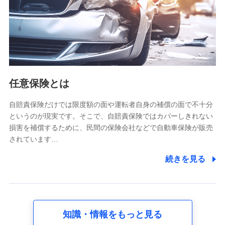
基本情報
氏名、電話番号、メールアドレス、お客さまの識別子、
属性、連絡先、dポイントサービスのご利用に関する情
報。例として、dポイントカード番号、性別、年齢、家族
構成、住所、dポイント残高、dポイント利用履歴などが
含まれます。
利用情報
任意保険とは
当社又は株式会社NTTドコモが提供する各種サービスな
どのご契約・ご利用などに関する情報。例として、当社
又は株式会社NTTドコモが提供する各種サービスのご契
自賠責保険だけでは限度額の面や運転者自身の補償の面で不十分
約状態・ご利用履歴インターネット利用時の行動に関す
というのが現実です。そこで、自賠責保険ではカバーしきれない
る情報、アプリケーション利用時の行動に関する情報、
損害を補償するために、民間の保険会社などで自動車保険が販売
購入されたサービスや商品の名称・購入場所・決済に関
されています…
する情報、アンケートの回答に関する情報などが含まれ
ます。
続きを見る
保険関連サービス情報
当社又は株式会社NTTドコモが提供する保険関連サービ
スに関して取得し、又は保有する情報。例として、見積
請求受付時、資料請求受付時又はユーザー登録受付時に
提供いただいた情報（氏名、住所、生年月日、性別、保
険契約者と被保険者の関係、保険加入の目的、保険商品
知識・情報をもっと見る
の内容、保険料、保険料のお支払方法、車のメーカーや