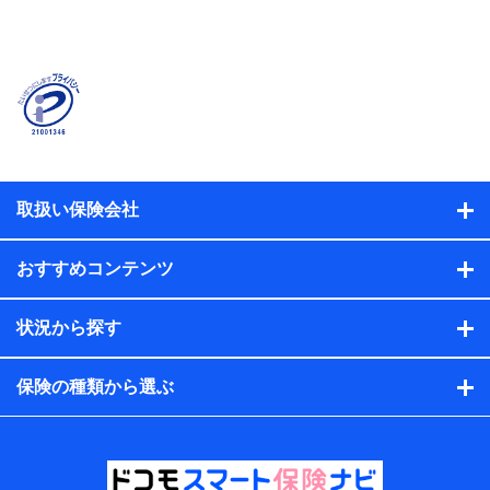
当社または株式会社NTTドコモ・フィナンシャルグルー
プが提供する保険関連サービスに関して取得し、又は保
有する情報。例として、見積請求受付時、資料請求受付
時又はユーザー登録受付時に提供いただいた情報（氏
名、住所、生年月日、性別、保険契約者と被保険者の関
係、保険加入の目的、保険商品の内容、保険料、保険料
のお支払方法、車のメーカーや走行距離などの情報、建
物の構造や築年数などの情報、ペットの種類や年齢な
ど）及びお客様との応対記録（お客様に提示した比較見
積の試算結果情報、メールマガジンを提供した際のメー
取扱い保険会社
ル内容や送信履歴の情報及び保険の更改案内等を提供し
た際のメール内容や送信履歴などの情報）が含まれま
す。
おすすめコンテンツ
保険契約情報
当社または株式会社NTTドコモ・フィナンシャルグルー
プが取得し、又は保有する保険契約に関する情報。例と
状況から探す
して、保険契約者及び被保険者の氏名、住所、生年月
日、性別、保険契約者と被保険者の関係、保険加入の目
的、保険商品の内容、保険料、保険料のお支払方法、車
保険の種類から選ぶ
のメーカーや走行距離などの情報、建物の構造や築年数
などの情報、ペットの種類や年齢などの情報などが含ま
れます。
提供当事者から受領当事者が個人データを取得する方法
電子的・電磁的方法等