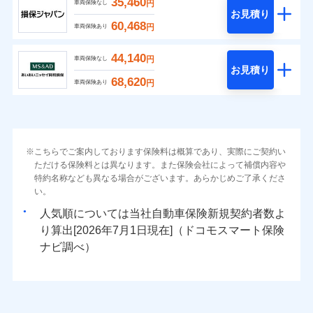
35,460
円
車両保険なし
お見積り
60,468
円
車両保険あり
44,140
円
車両保険なし
お見積り
68,620
円
車両保険あり
こちらでご案内しております保険料は概算であり、実際にご契約い
ただける保険料とは異なります。また保険会社によって補償内容や
特約名称なども異なる場合がございます。あらかじめご了承くださ
い。
人気順については当社
新規契約者数よ
り算出[
年
月
日現在]（ドコモスマート保険
ナビ調べ）