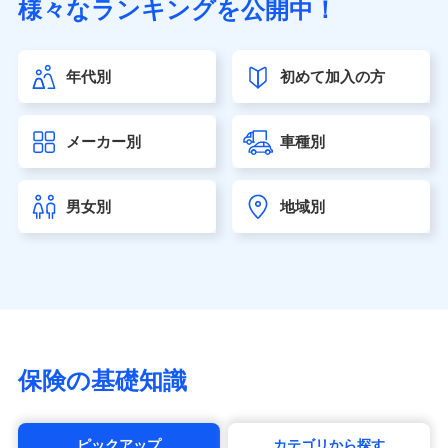
様々なランキングを公開中！
（https://www.sonylife.co.jp）
SOMPOひまわり生命保険株式会社
（https://www.himawari-life.co.jp/）
年代別
初めて加入の方
第一ネオ生命保険株式会社（https://neofirst.co.jp/）
大樹生命保険株式会社（https://www.taiju-life.co.jp）
太陽生命保険株式会社（https://www.taiyo-
メーカー別
車種別
seimei.co.jp）
チューリッヒ生命保険株式会社
（https://www.zurichlife.co.jp/）
男女別
地域別
東京海上日動あんしん生命保険株式会社
（https://www.tmn-anshin.co.jp/）
なないろ生命保険株式会社
（https://www.nanairolife.co.jp/）
日本生命保険相互会社（https://www.nissay.co.jp）
はなさく生命保険株式会社
（https://www.life8739.co.jp/）
マニュライフ生命保険株式会社
保険の基礎知識
（https://www.manulife.co.jp/）
三井住友海上あいおい生命保険株式会社
（https://www.msa-life.co.jp/）
ピックアップ
カテゴリから探す