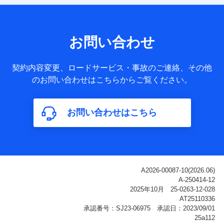
【共同して利用される利用データの項目】
当社または株式会社NTTドコモ・フィナンシャルグループが
サービス提供等を通じて取得した、以下の情報などの個人デ
お問い合わせ
ータ
基本情報
契約内容変更、ロードサービス・事故のご連絡、その他
氏名、電話番号、メールアドレス、お客さまの識別子、
のお問い合わせはこちらからご覧ください。
属性、連絡先、dポイントサービスのご利用に関する情
報。例として、dポイントカード番号、性別、年齢、家族
構成、住所、dポイント残高、dポイント利用履歴などが
お問い合わせはこちら
含まれます。
利用情報
当社または株式会社NTTドコモ・フィナンシャルグルー
プが提供する各種サービスなどのご契約・ご利用などに
関する情報。例として、当社または株式会社NTTドコ
モ・フィナンシャルグループが提供する各種サービスの
ご契約状態・ご利用履歴インターネット利用時の行動に
関する情報、アプリケーション利用時の行動に関する情
報、購入されたサービスや商品の名称・購入場所・決済
に関する情報、アンケートの回答に関する情報などが含
まれます。
保険関連サービス情報