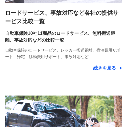
ロードサービス、事故対応など各社の提供サ
9.お問い合わせ情報
各種お問い合わせに対応するため
ービス比較一覧
自動車保険10社11商品のロードサービス、無料搬送距
10.受託業務の 個人情報
離、事故対応などの比較一覧
受託業務の遂行およびこれらに準ずる業務の遂行のため
自動車保険のロードサービス、レッカー搬送距離、宿泊費用サポ
11.マイカー通勤管理クラウド並びに法人向けASPサー
ート、帰宅・移動費用サポート、事故対応など…
ビスに関してのお問い合わせ情報
続きを見る
各種お問い合わせに対応するため
当社のサービスに関する情報提供や、皆様に有用なお知らせ
をお送りするため
アンケートの送付のため
当社のサービスや媒体の運営改善に必要なデータを解析し、
分析するため
当社の対応品質向上やお問い合わせ内容の正確な把握のため
個人情報保護管理者の職名、連絡先
株式会社ドコモ・インシュアランス 営業部長
〒103-0013 東京都中央区日本橋人形町2-14-10 アーバン