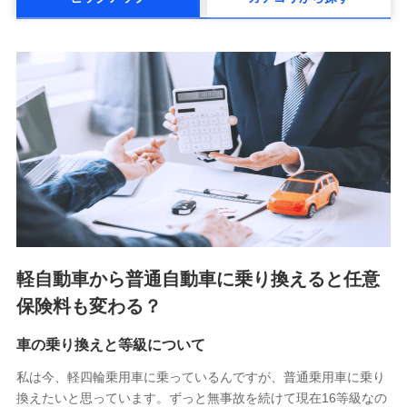
メットライフ生命株式会社(https://www.metlife.co.jp/)
メディケア生命保険株式会社
（https://www.medicarelife.com/）
■少額短期保険
株式会社アシロ少額短期保険 (https://kailash.co.jp/)
SBIいきいき少額短期保険会社 (https://www.i-
sedai.com/)
SBIペット少額短期保険株式会社 (https://www.sbipet-
ssi.co.jp/)
SBIリスタ少額短期保険会社
(https://www.jishin.co.jp/)
スマートプラス少額短期保険株式会社
（https://www.smartplus-insurance.com/）
軽自動車から普通自動車に乗り換えると任意
チューリッヒ少額短期保険株式会社
保険料も変わる？
(https://www.zurichssi.co.jp/)
Tokio Marine X少額短期保険株式会社
(https://www.tokiomarine-x.co.jp/)
車の乗り換えと等級について
ペットメディカルサポート株式会社
私は今、軽四輪乗用車に乗っているんですが、普通乗用車に乗り
(https://pshoken.co.jp/)
換えたいと思っています。ずっと無事故を続けて現在16等級なの
リトルファミリー少額短期保険株式会社