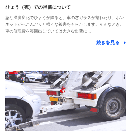
供し、金融商品等の契約を勧奨するため
ひょう（雹）での補償について
アンケートやキャンペーン等の実施のため
上記に係る連絡・手続き・管理等付帯業務を行うため
急な温度変化でひょうが降ると、車の窓ガラスが割れたり、ボン
ネットがへこんだりと様々な被害をもらたします。そんなとき、
5.通話録音にて取得する情報
車の修理費を毎回出していては大きな出費に…
電話対応の品質向上およびお問合せ内容の正確な把握のため
続きを見る
6.採用応募者の個人情報
採用選考および入社手続を実施するため
7.社員（従業者）の個人情報
人事･勤怠･健康・労務等の管理、給与支給、福利厚生・採用
退職関連処理等の各種手続きのため、当社と従業員または従
業員同士の連絡のため
8.取引先個人情報
取引先としての選定業務、営業情報の提供業務、契約締結手
続き業務、取引管理業務、およびこれらに準ずる業務の遂行
のため