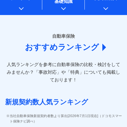
基礎知識
上記に係る案内・手続き・管理等付帯業務を行うため
* 当社が委託を受けている保険会社の情報は、保険会社のホ
ームページに掲載しておりますので、ご確認ください。
■損害保険
あいおいニッセイ同和損害保険株式会社
自動車保険
(https://www.aioinissaydowa.co.jp/)
おすすめランキング
アクサ損害保険株式会社 (https://www.axa-
direct.co.jp/)
アニコム損害保険株式会社 (https://www.anicom-
人気ランキングを参考に自動車保険の比較・検討をして
sompo.co.jp/)
東京海上ダイレクト損害保険株式会社 (https://www.e-
みませんか？
「事故対応」や「特典」についても掲載し
design.net/)
ております！
AIG損害保険株式会社 (https://www.aig.co.jp/sonpo)
ＳＢＩ損害保険株式会社
(https://www.sbisonpo.co.jp/)
新規契約数人気ランキング
ジェイアイ傷害火災保険株式会社
(https://www.jihoken.co.jp/)
ソニー損害保険株式会社
当社自動車保険新規契約者数より算出[2026年7月1日現在]（ドコモスマー
(https://www.sonysonpo.co.jp/)
ト保険ナビ調べ）
損害保険ジャパン株式会社 (https://www.sompo-