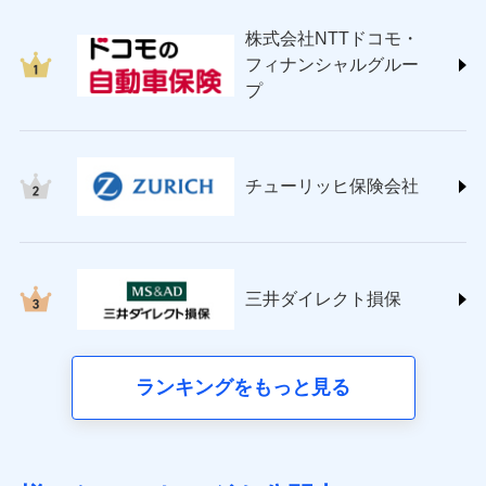
japan.co.jp/)
株式会社NTTドコモ・
ＳＯＭＰＯダイレクト損害保険株式会社
フィナンシャルグルー
(https://www.sompo-direct.co.jp/)
プ
チューリッヒ保険会社 (https://www.zurich.co.jp/)
東京海上日動火災保険株式会社
(https://www.tokiomarine-nichido.co.jp/)
日新火災海上保険株式会社
チューリッヒ保険会社
(https://www.nisshinfire.co.jp/)
ペット＆ファミリー損害保険株式会社
(https://www.petfamilyins.co.jp/)
三井住友海上火災保険株式会社 (https://www.ms-
ins.com/)
三井ダイレクト損保
三井ダイレクト損害保険株式会社
(https://www.mitsui-direct.co.jp/)
■生命保険
ランキングをもっと見る
アクサ生命保険株式会社（https://www.axa.co.jp/）
SBI生命保険株式会社（https://www.sbilife.co.jp/）
FWD生命保険株式会社（https://www.fwdlife.co.jp/）
ソニー生命保険株式会社