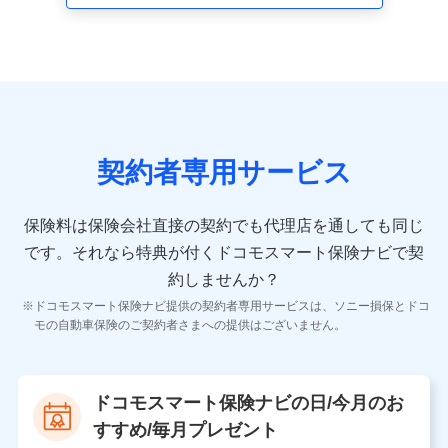
走行距離などの情報、建物の構造や築年数などの情報、
ペットの種類や年齢など）及びお客様との応対記録 （お
客様に提示した比較見積の試算結果情報、メールマガジ
ンを提供した際のメール内容や送信履歴の情報及び保険
の更改案内等を提供した際のメール内容や送信履歴など
の情報）が含まれます。
保険契約情報
当社又は株式会社NTTドコモが取得し、又は保有する保
険契約に関する情報。例として、保険契約者及び被保険
契約者専用サービス
者の氏名、住所、生年月日、性別、保険契約者と被保険
者の関係、保険加入の目的、保険商品の内容、保険料、
保険料のお支払方法、車のメーカーや走行距離などの情
保険料は保険会社直接の契約でも代理店を通しても同じ
報、建物の構造や築年数などの情報、ペットの種類や年
齢などの情報などが含まれます。
です。
それなら特典が付くドコモスマート保険ナビで契
約しませんか？
【共同して利用する者の範囲】
ドコモスマート保険ナビ提供の契約者専用サービスは、ソニー損保とドコ
当社
モの自動車保険のご契約者さまへの提供はございません。
株式会社NTTドコモ
【利用する者の利用目的】
ドコモスマート保険ナビの日/今月のお
当社又は株式会社NTTドコモが提供する保険関連サービ
すすめ/毎月プレゼント
スにおけるユーザ登録受付および管理のため