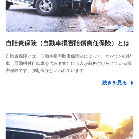
ネット日本橋ビル 3F
株式会社ドコモ・インシュアランス
個人情報の第三者提供について
当社ではご本人の同意がある場合または法令に基づく場合を
自賠責保険（自動車損害賠償責任保険）とは
除き、第三者に提供いたしません。
自賠責保険とは、自動車損害賠償保障法によって、すべての自動
業務の委託
車（原動機付自転車を含みます）に加入が義務付けられている損
当社は利用目的の達成に必要な範囲内において個人情報の取
害保険です。強制保険といわれています…
り扱いの全部または一部を委託する場合があります。
続きを見る
個人データの共同利用
当社は株式会社NTTドコモとの間で、以下のとおり個
人データを共同利用します。
【共同して利用される利用データの項目】
当社又は株式会社NTTドコモがサービス提供等を通じて取得
した、以下の情報などの個人データ