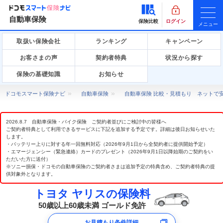
自動車保険
保険比較
ログイン
メニュー
取扱い保険会社
ランキング
キャンペーン
お客さまの声
契約者特典
状況から探す
保険の基礎知識
お知らせ
ドコモスマート保険ナビ
自動車保険
自動車保険 比較・見積もり ネットで
2026.8.7 自動車保険・バイク保険 ご契約者並びにご検討中の皆様へ
ご契約者特典として利用できるサービスに下記を追加する予定です。詳細は後日お知らせいた
します。
・バッテリー上りに対する年一回無料対応（2026年9月1日から全契約者に提供開始予定）
・エマージェンシー（緊急連絡）カードのプレゼント（2026年9月1日以降始期のご契約をい
ただいた方に送付）
※ソニー損保・ドコモの自動車保険のご契約者さまは追加予定の特典含め、ご契約者特典の提
供対象外となります。
トヨタ ヤリスの保険料
50歳以上60歳未満 ゴールド免許
お見積もり条件詳細