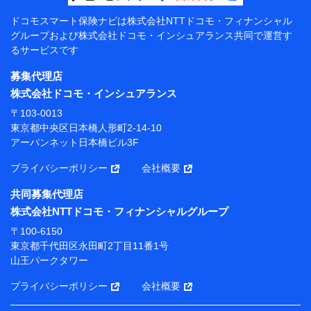
【共同して利用する者の範囲】
ドコモスマート保険ナビは
株式会社NTTドコモ・フィナンシャル
グループおよび
株式会社ドコモ・インシュアランス共同で
運営す
当社
るサービスです
株式会社NTTドコモ・フィナンシャルグループ
募集代理店
【利用目的】
株式会社ドコモ・インシュアランス
当社または株式会社NTTドコモ・フィナンシャルグルー
〒103-0013
プが提供する保険関連サービスにおけるユーザー登録受
東京都中央区日本橋人形町2-14-10
付および管理のため
アーバンネット日本橋ビル3F
当社または株式会社NTTドコモ・フィナンシャルグルー
プと取引のあるもしくは委託を受けている保険会社・提
プライバシーポリシー
会社概要
携会社の保険その他に関する情報を提供するため、また
維持管理等の委託業務遂行のため、またそれらに付帯、
共同募集代理店
関連する当社または株式会社NTTドコモ・フィナンシャ
株式会社NTTドコモ・フィナンシャルグループ
ルグループおよび提携会社のサービスを案内、提供する
ため
〒100-6150
（各サービスで取得したサービス利用履歴、ウェブサイ
東京都千代田区永田町2丁目11番1号
トの閲覧履歴、購買履歴、ご契約内容等のパーソナルデ
山王パークタワー
ータを分析して、お客さまの趣味・嗜好・傾向に応じた
サービス・商品等に関するご提案や広告の配信等を行う
プライバシーポリシー
会社概要
ことがあります。）
各種セミナーの開催のため