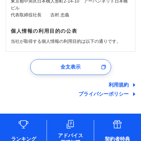
東京都中央区日本橋人形町2-14-10 アーバンネット日本橋
ビル
代表取締役社長 吉村 忠義
個人情報の利用目的の公表
当社が取得する個人情報の利用目的は以下の通りです。
1.見積請求受付時、資料請求受付時、ユーザー登録受
付時
全文表示
ユーザー登録受付および、管理のため
郵便、電話、およびＥメール等により、当社と取引のあるも
しくは委託を受けている保険会社・提携会社の保険その他に
利用規約
関する情報を提供し、金融商品等の契約を勧奨するため、ま
プライバシーポリシー
た維持管理等の委託業務遂行のため、またそれらに付帯、関
連する当社および提携会社のサービスを案内、提供するため
（なお、当社は複数の保険会社と取引があり、取得した個人
情報を取引のある他の保険会社の商品・サービスをご提案す
るために利用させていただくことがあります。）
各種セミナーの開催のため
コンサルティングサービスの実施のため
アドバイス
アンケートやキャンペーン等の実施のため
ランキング
契約者特典