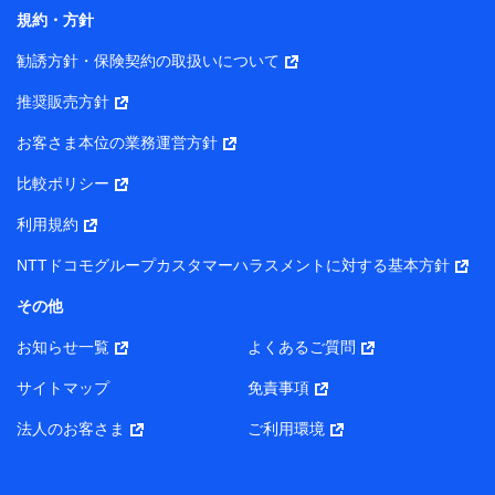
コンサルティングサービスの実施のため
規約・方針
アンケートやキャンペーン等の実施のため
上記に係る案内・手続き・管理等付帯業務を行うため
勧誘方針・保険契約の取扱いについて
【当該個人データの管理について責任を有する者の名称・住
推奨販売方針
所・代表者名】
お客さま本位の業務運営方針
当該個人データを取り扱う各共同利用者（詳細は次のとお
り）
比較ポリシー
東京都千代田区永田町2丁目11番1号 山王パークタワー
利用規約
株式会社NTTドコモ・フィナンシャルグループ 代表取締役
社長 廣井 孝史
NTTドコモグループカスタマーハラスメントに対する基本方針
東京都中央区日本橋人形町2-14-10 アーバンネット日本橋
その他
ビル 3F
お知らせ一覧
よくあるご質問
株式会社ドコモ・インシュアランス 代表取締役社長 吉
村 忠義
サイトマップ
免責事項
また当社は、オンライン面談による保険のご相談にあたっ
法人のお客さま
ご利用環境
て、以下の提携代理店とお客様の個人データを共同利用する
ことがあります。