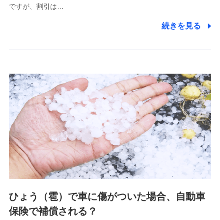
ですが、割引は…
(https://www.littlefamily-ssi.com/)
続きを見る
2.共同募集を行う代理店から受領する個人情報
郵便、電話、およびＥメール等により、当社と取引のあるも
しくは委託を受けている保険会社・提携会社の保険その他に
関する情報を提供し、金融商品等の契約を勧奨するため、ま
た維持管理等の委託業務遂行のため、またそれらに付帯、関
連する当社および提携会社のサービスを案内、提供するため
（なお、当社は複数の保険会社と取引があり、取得した個人
情報を取引のある他の保険会社の商品・サービスをご提案す
るために利用させていただくことがあります。）
上記に係る連絡・手続き・管理等付帯業務を行うため
3.セミナー募集サイトから取得した個人情報
各種セミナーの案内、開催のため
上記に係る連絡・手続き・管理等付帯業務を行うため
4.家族・友達紹介にて取得した個人情報
ひょう（雹）で車に傷がついた場合、自動車
被紹介者への連絡、及び当社と取引のあるもしくは委託を受
保険で補償される？
けている保険会社・提携会社の保険その他に関する情報を提