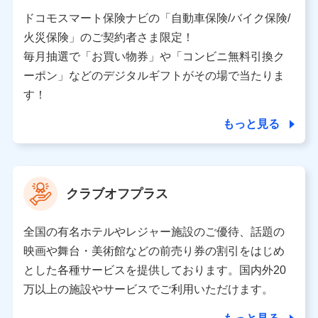
当社又は株式会社NTTドコモと取引のあるもしくは委託
を受けている保険会社・提携会社の保険その他に関する
ドコモスマート保険ナビの「自動車保険/バイク保険/
情報を提供するため、また維持管理等の委託業務遂行の
火災保険」のご契約者さま限定！
ため、またそれらに付帯、関連する当社、株式会社NTT
ドコモおよび提携会社のサービスを案内、提供するため
毎月抽選で「お買い物券」や「コンビニ無料引換ク
（各サービスで取得したサービス利用履歴、ウェブサイ
ーポン」などのデジタルギフトがその場で当たりま
トの閲覧履歴、購買履歴、ご契約内容等のパーソナルデ
ータを分析して、お客さまの趣味・嗜好・傾向に応じた
す！
サービス・商品等に関するご提案や広告の配信等を行う
ことがあります。）
もっと見る
各種セミナーの開催のため
コンサルティングサービスの実施のため
アンケートやキャンペーン等の実施のため
上記に係る案内・手続き・管理等付帯業務を行うため
クラブオフプラス
【当該個人データの管理について責任を有する者の名称・住
所・代表者名】
全国の有名ホテルやレジャー施設のご優待、話題の
当該個人データを取り扱う各共同利用者（詳細は次のとお
映画や舞台・美術館などの前売り券の割引をはじめ
り）
とした各種サービスを提供しております。国内外20
東京都千代田区永田町2丁目11番1号 山王パークタワー
万以上の施設やサービスでご利用いただけます。
株式会社NTTドコモ 代表取締役社長 前田 義晃