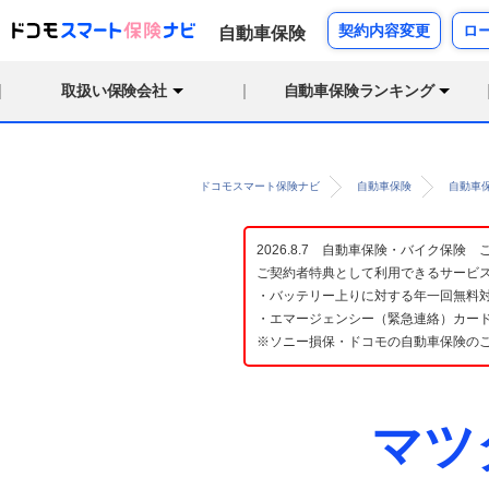
契約内容変更
ロ
自動車保険
取扱い保険会社
自動車保険ランキング
ドコモスマート保険ナビ
自動車保険
自動車
2026.8.7 自動車保険・バイク保
ご契約者特典として利用できるサービ
・バッテリー上りに対する年一回無料対
・エマージェンシー（緊急連絡）カード
※ソニー損保・ドコモの自動車保険の
マツ