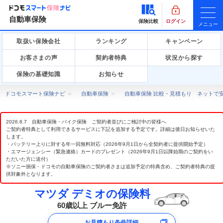
自動車保険
保険比較
ログイン
メニュー
取扱い保険会社
ランキング
キャンペーン
お客さまの声
契約者特典
状況から探す
保険の基礎知識
お知らせ
ドコモスマート保険ナビ
自動車保険
自動車保険 比較・見積もり ネットで
2026.8.7 自動車保険・バイク保険 ご契約者並びにご検討中の皆様へ
ご契約者特典として利用できるサービスに下記を追加する予定です。詳細は後日お知らせいた
します。
・バッテリー上りに対する年一回無料対応（2026年9月1日から全契約者に提供開始予定）
・エマージェンシー（緊急連絡）カードのプレゼント（2026年9月1日以降始期のご契約をい
ただいた方に送付）
※ソニー損保・ドコモの自動車保険のご契約者さまは追加予定の特典含め、ご契約者特典の提
供対象外となります。
マツダ デミオの保険料
60歳以上 ブルー免許
お見積もり条件詳細