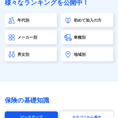
様々なランキングを公開中！
（https://www.sonylife.co.jp）
SOMPOひまわり生命保険株式会社
（https://www.himawari-life.co.jp/）
年代別
初めて加入の方
第一ネオ生命保険株式会社（https://neofirst.co.jp/）
大樹生命保険株式会社（https://www.taiju-life.co.jp）
太陽生命保険株式会社（https://www.taiyo-
メーカー別
車種別
seimei.co.jp）
チューリッヒ生命保険株式会社
（https://www.zurichlife.co.jp/）
男女別
地域別
東京海上日動あんしん生命保険株式会社
（https://www.tmn-anshin.co.jp/）
なないろ生命保険株式会社
（https://www.nanairolife.co.jp/）
日本生命保険相互会社（https://www.nissay.co.jp）
はなさく生命保険株式会社
（https://www.life8739.co.jp/）
マニュライフ生命保険株式会社
保険の基礎知識
（https://www.manulife.co.jp/）
三井住友海上あいおい生命保険株式会社
（https://www.msa-life.co.jp/）
ピックアップ
カテゴリから探す