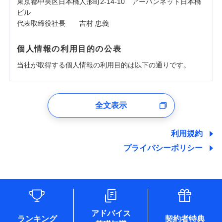
東京都中央区日本橋人形町2-14-10 アーバンネット日本橋
ビル
代表取締役社長 吉村 忠義
個人情報の利用目的の公表
当社が取得する個人情報の利用目的は以下の通りです。
1.見積請求受付時、資料請求受付時、ユーザー登録受
付時
全文表示
ユーザー登録受付および、管理のため
郵便、電話、およびＥメール等により、当社と取引のあるも
しくは委託を受けている保険会社・提携会社の保険その他に
利用規約
関する情報を提供し、金融商品等の契約を勧奨するため、ま
プライバシーポリシー
た維持管理等の委託業務遂行のため、またそれらに付帯、関
連する当社および提携会社のサービスを案内、提供するため
（なお、当社は複数の保険会社と取引があり、取得した個人
情報を取引のある他の保険会社の商品・サービスをご提案す
るために利用させていただくことがあります。）
各種セミナーの開催のため
コンサルティングサービスの実施のため
アドバイス
アンケートやキャンペーン等の実施のため
ランキング
契約者特典