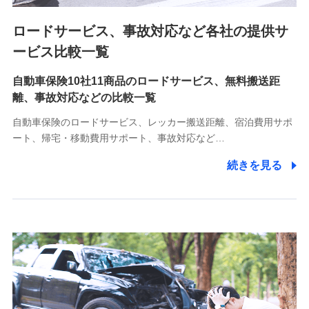
ロードサービス、事故対応など各社の提供サ
9.お問い合わせ情報
各種お問い合わせに対応するため
ービス比較一覧
自動車保険10社11商品のロードサービス、無料搬送距
10.受託業務の 個人情報
離、事故対応などの比較一覧
受託業務の遂行およびこれらに準ずる業務の遂行のため
自動車保険のロードサービス、レッカー搬送距離、宿泊費用サポ
11.マイカー通勤管理クラウド並びに法人向けASPサー
ート、帰宅・移動費用サポート、事故対応など…
ビスに関してのお問い合わせ情報
続きを見る
各種お問い合わせに対応するため
当社のサービスに関する情報提供や、皆様に有用なお知らせ
をお送りするため
アンケートの送付のため
当社のサービスや媒体の運営改善に必要なデータを解析し、
分析するため
当社の対応品質向上やお問い合わせ内容の正確な把握のため
個人情報保護管理者の職名、連絡先
株式会社ドコモ・インシュアランス 営業部長
〒103-0013 東京都中央区日本橋人形町2-14-10 アーバン