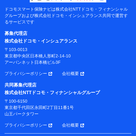
【共同して利用する者の範囲】
ドコモスマート保険ナビは
株式会社NTTドコモ・フィナンシャル
グループおよび
株式会社ドコモ・インシュアランス共同で
運営す
当社
るサービスです
株式会社NTTドコモ・フィナンシャルグループ
募集代理店
【利用目的】
株式会社ドコモ・インシュアランス
当社または株式会社NTTドコモ・フィナンシャルグルー
〒103-0013
プが提供する保険関連サービスにおけるユーザー登録受
東京都中央区日本橋人形町2-14-10
付および管理のため
アーバンネット日本橋ビル3F
当社または株式会社NTTドコモ・フィナンシャルグルー
プと取引のあるもしくは委託を受けている保険会社・提
プライバシーポリシー
会社概要
携会社の保険その他に関する情報を提供するため、また
維持管理等の委託業務遂行のため、またそれらに付帯、
共同募集代理店
関連する当社または株式会社NTTドコモ・フィナンシャ
株式会社NTTドコモ・フィナンシャルグループ
ルグループおよび提携会社のサービスを案内、提供する
ため
〒100-6150
（各サービスで取得したサービス利用履歴、ウェブサイ
東京都千代田区永田町2丁目11番1号
トの閲覧履歴、購買履歴、ご契約内容等のパーソナルデ
山王パークタワー
ータを分析して、お客さまの趣味・嗜好・傾向に応じた
サービス・商品等に関するご提案や広告の配信等を行う
プライバシーポリシー
会社概要
ことがあります。）
各種セミナーの開催のため