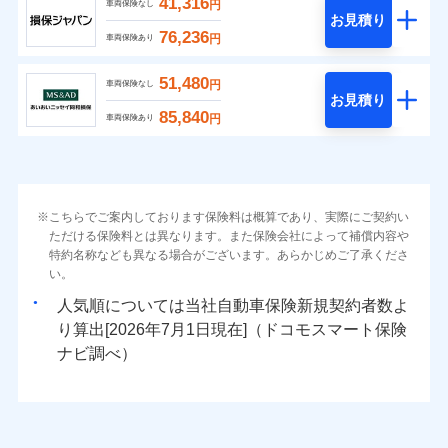
41,316
円
車両保険なし
お見積り
76,236
円
車両保険あり
51,480
円
車両保険なし
お見積り
85,840
円
車両保険あり
こちらでご案内しております保険料は概算であり、実際にご契約い
ただける保険料とは異なります。また保険会社によって補償内容や
特約名称なども異なる場合がございます。あらかじめご了承くださ
い。
人気順については当社
新規契約者数よ
り算出[
年
月
日現在]（ドコモスマート保険
ナビ調べ）