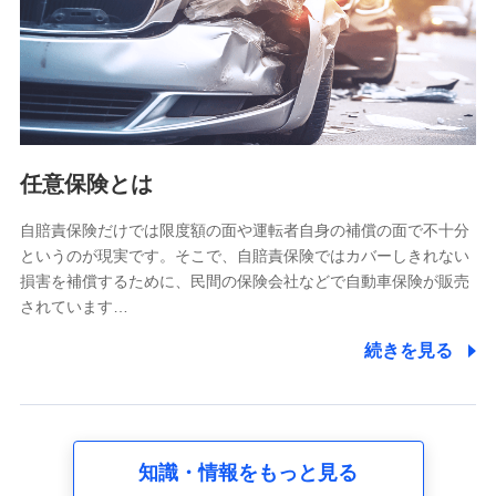
基本情報
氏名、電話番号、メールアドレス、お客さまの識別子、
属性、連絡先、dポイントサービスのご利用に関する情
報。例として、dポイントカード番号、性別、年齢、家族
構成、住所、dポイント残高、dポイント利用履歴などが
含まれます。
利用情報
任意保険とは
当社又は株式会社NTTドコモが提供する各種サービスな
どのご契約・ご利用などに関する情報。例として、当社
又は株式会社NTTドコモが提供する各種サービスのご契
自賠責保険だけでは限度額の面や運転者自身の補償の面で不十分
約状態・ご利用履歴インターネット利用時の行動に関す
というのが現実です。そこで、自賠責保険ではカバーしきれない
る情報、アプリケーション利用時の行動に関する情報、
損害を補償するために、民間の保険会社などで自動車保険が販売
購入されたサービスや商品の名称・購入場所・決済に関
されています…
する情報、アンケートの回答に関する情報などが含まれ
ます。
続きを見る
保険関連サービス情報
当社又は株式会社NTTドコモが提供する保険関連サービ
スに関して取得し、又は保有する情報。例として、見積
請求受付時、資料請求受付時又はユーザー登録受付時に
提供いただいた情報（氏名、住所、生年月日、性別、保
険契約者と被保険者の関係、保険加入の目的、保険商品
知識・情報をもっと見る
の内容、保険料、保険料のお支払方法、車のメーカーや