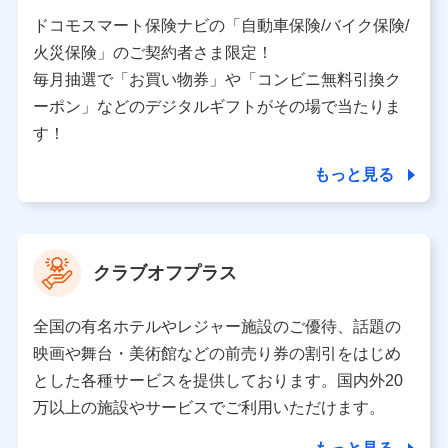
当社又は株式会社NTTドコモと取引のあるもしくは委託
を受けている保険会社・提携会社の保険その他に関する
ドコモスマート保険ナビの「自動車保険/バイク保険/
情報を提供するため、また維持管理等の委託業務遂行の
火災保険」のご契約者さま限定！
ため、またそれらに付帯、関連する当社、株式会社NTT
ドコモおよび提携会社のサービスを案内、提供するため
毎月抽選で「お買い物券」や「コンビニ無料引換ク
（各サービスで取得したサービス利用履歴、ウェブサイ
ーポン」などのデジタルギフトがその場で当たりま
トの閲覧履歴、購買履歴、ご契約内容等のパーソナルデ
ータを分析して、お客さまの趣味・嗜好・傾向に応じた
す！
サービス・商品等に関するご提案や広告の配信等を行う
ことがあります。）
もっと見る
各種セミナーの開催のため
コンサルティングサービスの実施のため
アンケートやキャンペーン等の実施のため
上記に係る案内・手続き・管理等付帯業務を行うため
クラブオフプラス
【当該個人データの管理について責任を有する者の名称・住
所・代表者名】
全国の有名ホテルやレジャー施設のご優待、話題の
当該個人データを取り扱う各共同利用者（詳細は次のとお
映画や舞台・美術館などの前売り券の割引をはじめ
り）
とした各種サービスを提供しております。国内外20
東京都千代田区永田町2丁目11番1号 山王パークタワー
万以上の施設やサービスでご利用いただけます。
株式会社NTTドコモ 代表取締役社長 前田 義晃