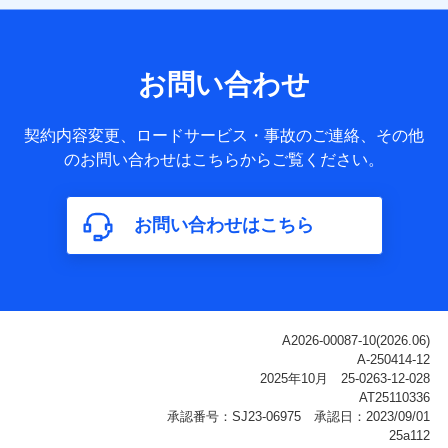
【共同して利用される利用データの項目】
当社または株式会社NTTドコモ・フィナンシャルグループが
サービス提供等を通じて取得した、以下の情報などの個人デ
お問い合わせ
ータ
基本情報
契約内容変更、ロードサービス・事故のご連絡、その他
氏名、電話番号、メールアドレス、お客さまの識別子、
のお問い合わせはこちらからご覧ください。
属性、連絡先、dポイントサービスのご利用に関する情
報。例として、dポイントカード番号、性別、年齢、家族
構成、住所、dポイント残高、dポイント利用履歴などが
お問い合わせはこちら
含まれます。
利用情報
当社または株式会社NTTドコモ・フィナンシャルグルー
プが提供する各種サービスなどのご契約・ご利用などに
関する情報。例として、当社または株式会社NTTドコ
モ・フィナンシャルグループが提供する各種サービスの
ご契約状態・ご利用履歴インターネット利用時の行動に
関する情報、アプリケーション利用時の行動に関する情
報、購入されたサービスや商品の名称・購入場所・決済
に関する情報、アンケートの回答に関する情報などが含
まれます。
保険関連サービス情報