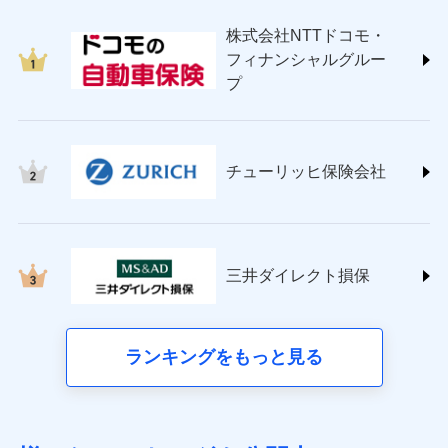
japan.co.jp/)
株式会社NTTドコモ・
ＳＯＭＰＯダイレクト損害保険株式会社
フィナンシャルグルー
(https://www.sompo-direct.co.jp/)
プ
チューリッヒ保険会社 (https://www.zurich.co.jp/)
東京海上日動火災保険株式会社
(https://www.tokiomarine-nichido.co.jp/)
日新火災海上保険株式会社
チューリッヒ保険会社
(https://www.nisshinfire.co.jp/)
ペット＆ファミリー損害保険株式会社
(https://www.petfamilyins.co.jp/)
三井住友海上火災保険株式会社 (https://www.ms-
ins.com/)
三井ダイレクト損保
三井ダイレクト損害保険株式会社
(https://www.mitsui-direct.co.jp/)
■生命保険
ランキングをもっと見る
アクサ生命保険株式会社（https://www.axa.co.jp/）
SBI生命保険株式会社（https://www.sbilife.co.jp/）
FWD生命保険株式会社（https://www.fwdlife.co.jp/）
ソニー生命保険株式会社