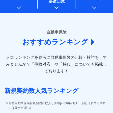
基礎知識
上記に係る案内・手続き・管理等付帯業務を行うため
* 当社が委託を受けている保険会社の情報は、保険会社のホ
ームページに掲載しておりますので、ご確認ください。
■損害保険
あいおいニッセイ同和損害保険株式会社
自動車保険
(https://www.aioinissaydowa.co.jp/)
おすすめランキング
アクサ損害保険株式会社 (https://www.axa-
direct.co.jp/)
アニコム損害保険株式会社 (https://www.anicom-
人気ランキングを参考に自動車保険の比較・検討をして
sompo.co.jp/)
東京海上ダイレクト損害保険株式会社 (https://www.e-
みませんか？
「事故対応」や「特典」についても掲載し
design.net/)
ております！
AIG損害保険株式会社 (https://www.aig.co.jp/sonpo)
ＳＢＩ損害保険株式会社
(https://www.sbisonpo.co.jp/)
新規契約数人気ランキング
ジェイアイ傷害火災保険株式会社
(https://www.jihoken.co.jp/)
ソニー損害保険株式会社
当社自動車保険新規契約者数より算出[2026年7月1日現在]（ドコモスマー
(https://www.sonysonpo.co.jp/)
ト保険ナビ調べ）
損害保険ジャパン株式会社 (https://www.sompo-