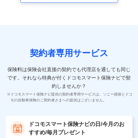
走行距離などの情報、建物の構造や築年数などの情報、
ペットの種類や年齢など）及びお客様との応対記録 （お
客様に提示した比較見積の試算結果情報、メールマガジ
ンを提供した際のメール内容や送信履歴の情報及び保険
の更改案内等を提供した際のメール内容や送信履歴など
の情報）が含まれます。
保険契約情報
当社又は株式会社NTTドコモが取得し、又は保有する保
険契約に関する情報。例として、保険契約者及び被保険
契約者専用サービス
者の氏名、住所、生年月日、性別、保険契約者と被保険
者の関係、保険加入の目的、保険商品の内容、保険料、
保険料のお支払方法、車のメーカーや走行距離などの情
保険料は保険会社直接の契約でも代理店を通しても同じ
報、建物の構造や築年数などの情報、ペットの種類や年
齢などの情報などが含まれます。
です。
それなら特典が付くドコモスマート保険ナビで契
約しませんか？
【共同して利用する者の範囲】
ドコモスマート保険ナビ提供の契約者専用サービスは、ソニー損保とドコ
当社
モの自動車保険のご契約者さまへの提供はございません。
株式会社NTTドコモ
【利用する者の利用目的】
ドコモスマート保険ナビの日/今月のお
当社又は株式会社NTTドコモが提供する保険関連サービ
すすめ/毎月プレゼント
スにおけるユーザ登録受付および管理のため