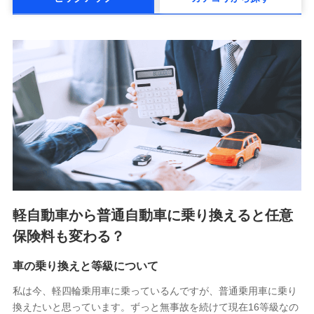
メットライフ生命株式会社(https://www.metlife.co.jp/)
メディケア生命保険株式会社
（https://www.medicarelife.com/）
■少額短期保険
株式会社アシロ少額短期保険 (https://kailash.co.jp/)
SBIいきいき少額短期保険会社 (https://www.i-
sedai.com/)
SBIペット少額短期保険株式会社 (https://www.sbipet-
ssi.co.jp/)
SBIリスタ少額短期保険会社
(https://www.jishin.co.jp/)
スマートプラス少額短期保険株式会社
（https://www.smartplus-insurance.com/）
軽自動車から普通自動車に乗り換えると任意
チューリッヒ少額短期保険株式会社
保険料も変わる？
(https://www.zurichssi.co.jp/)
Tokio Marine X少額短期保険株式会社
(https://www.tokiomarine-x.co.jp/)
車の乗り換えと等級について
ペットメディカルサポート株式会社
私は今、軽四輪乗用車に乗っているんですが、普通乗用車に乗り
(https://pshoken.co.jp/)
換えたいと思っています。ずっと無事故を続けて現在16等級なの
リトルファミリー少額短期保険株式会社