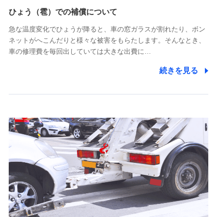
供し、金融商品等の契約を勧奨するため
ひょう（雹）での補償について
アンケートやキャンペーン等の実施のため
上記に係る連絡・手続き・管理等付帯業務を行うため
急な温度変化でひょうが降ると、車の窓ガラスが割れたり、ボン
ネットがへこんだりと様々な被害をもらたします。そんなとき、
5.通話録音にて取得する情報
車の修理費を毎回出していては大きな出費に…
電話対応の品質向上およびお問合せ内容の正確な把握のため
続きを見る
6.採用応募者の個人情報
採用選考および入社手続を実施するため
7.社員（従業者）の個人情報
人事･勤怠･健康・労務等の管理、給与支給、福利厚生・採用
退職関連処理等の各種手続きのため、当社と従業員または従
業員同士の連絡のため
8.取引先個人情報
取引先としての選定業務、営業情報の提供業務、契約締結手
続き業務、取引管理業務、およびこれらに準ずる業務の遂行
のため