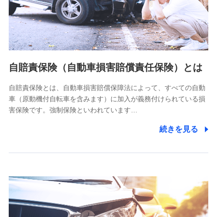
ネット日本橋ビル 3F
株式会社ドコモ・インシュアランス
個人情報の第三者提供について
当社ではご本人の同意がある場合または法令に基づく場合を
自賠責保険（自動車損害賠償責任保険）とは
除き、第三者に提供いたしません。
自賠責保険とは、自動車損害賠償保障法によって、すべての自動
業務の委託
車（原動機付自転車を含みます）に加入が義務付けられている損
当社は利用目的の達成に必要な範囲内において個人情報の取
害保険です。強制保険といわれています…
り扱いの全部または一部を委託する場合があります。
続きを見る
個人データの共同利用
当社は株式会社NTTドコモとの間で、以下のとおり個
人データを共同利用します。
【共同して利用される利用データの項目】
当社又は株式会社NTTドコモがサービス提供等を通じて取得
した、以下の情報などの個人データ