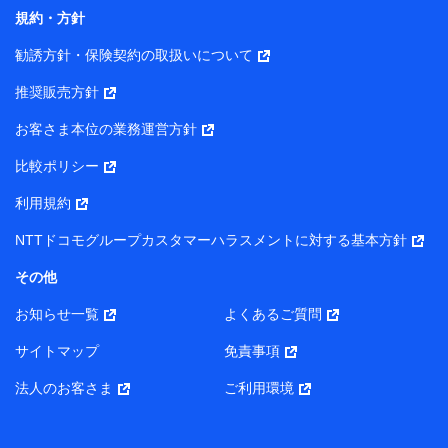
コンサルティングサービスの実施のため
規約・方針
アンケートやキャンペーン等の実施のため
上記に係る案内・手続き・管理等付帯業務を行うため
勧誘方針・保険契約の取扱いについて
【当該個人データの管理について責任を有する者の名称・住
推奨販売方針
所・代表者名】
お客さま本位の業務運営方針
当該個人データを取り扱う各共同利用者（詳細は次のとお
り）
比較ポリシー
東京都千代田区永田町2丁目11番1号 山王パークタワー
利用規約
株式会社NTTドコモ・フィナンシャルグループ 代表取締役
社長 廣井 孝史
NTTドコモグループカスタマーハラスメントに対する基本方針
東京都中央区日本橋人形町2-14-10 アーバンネット日本橋
その他
ビル 3F
お知らせ一覧
よくあるご質問
株式会社ドコモ・インシュアランス 代表取締役社長 吉
村 忠義
サイトマップ
免責事項
また当社は、オンライン面談による保険のご相談にあたっ
法人のお客さま
ご利用環境
て、以下の提携代理店とお客様の個人データを共同利用する
ことがあります。