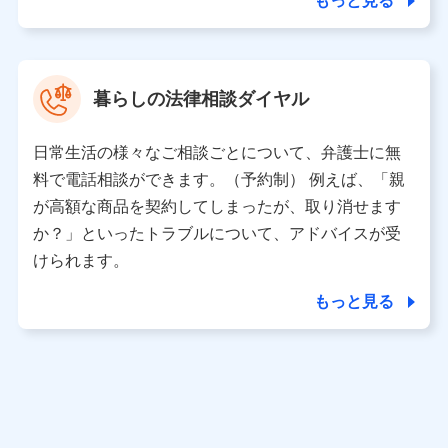
もっと見る
東京都中央区日本橋人形町2-14-10 アーバンネット日本橋
ビル 3F
株式会社ドコモ・インシュアランス 代表取締役社長 吉
村 忠義
暮らしの法律相談ダイヤル
※ 当社および株式会社NTTドコモは、お客さまの情報を利
用させていただくにあたっては、「NTTドコモ パーソナル
日常生活の様々なご相談ごとについて、弁護士に無
データ憲章」に定める行動原則を順守します 。
※ パーソナルデータダッシュボードの「第三者提供の管
料で電話相談ができます。（予約制） 例えば、「親
理」の設定状態にかかわらず、共同利用する場合がありま
が高額な商品を契約してしまったが、取り消せます
す。
か？」といったトラブルについて、アドバイスが受
※ dポイントクラブ会員ではないお客さま（2019年12月11
けられます。
日以降、一度もdポイントクラブ会員であったことがないお
客さまに限る）に関する、2019年12月10日以前に取得した
もっと見る
個人データは、こちら の利用目的の範囲内に限って共同利
用します。
当社は株式会社NTTドコモ・フィナンシャルグループ
との間で、以下のとおり個人データを共同利用しま
す。