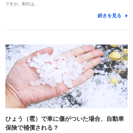
ですが、割引は…
(https://www.littlefamily-ssi.com/)
続きを見る
2.共同募集を行う代理店から受領する個人情報
郵便、電話、およびＥメール等により、当社と取引のあるも
しくは委託を受けている保険会社・提携会社の保険その他に
関する情報を提供し、金融商品等の契約を勧奨するため、ま
た維持管理等の委託業務遂行のため、またそれらに付帯、関
連する当社および提携会社のサービスを案内、提供するため
（なお、当社は複数の保険会社と取引があり、取得した個人
情報を取引のある他の保険会社の商品・サービスをご提案す
るために利用させていただくことがあります。）
上記に係る連絡・手続き・管理等付帯業務を行うため
3.セミナー募集サイトから取得した個人情報
各種セミナーの案内、開催のため
上記に係る連絡・手続き・管理等付帯業務を行うため
4.家族・友達紹介にて取得した個人情報
ひょう（雹）で車に傷がついた場合、自動車
被紹介者への連絡、及び当社と取引のあるもしくは委託を受
保険で補償される？
けている保険会社・提携会社の保険その他に関する情報を提