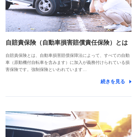
ネット日本橋ビル 3F
株式会社ドコモ・インシュアランス
個人情報の第三者提供について
当社ではご本人の同意がある場合または法令に基づく場合を
自賠責保険（自動車損害賠償責任保険）とは
除き、第三者に提供いたしません。
自賠責保険とは、自動車損害賠償保障法によって、すべての自動
業務の委託
車（原動機付自転車を含みます）に加入が義務付けられている損
当社は利用目的の達成に必要な範囲内において個人情報の取
害保険です。強制保険といわれています…
り扱いの全部または一部を委託する場合があります。
続きを見る
個人データの共同利用
当社は株式会社NTTドコモとの間で、以下のとおり個
人データを共同利用します。
【共同して利用される利用データの項目】
当社又は株式会社NTTドコモがサービス提供等を通じて取得
した、以下の情報などの個人データ