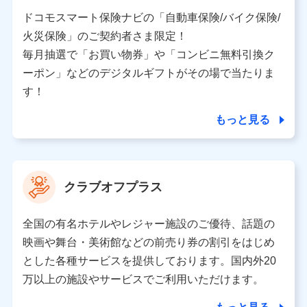
当社又は株式会社NTTドコモと取引のあるもしくは委託
を受けている保険会社・提携会社の保険その他に関する
ドコモスマート保険ナビの「自動車保険/バイク保険/
情報を提供するため、また維持管理等の委託業務遂行の
火災保険」のご契約者さま限定！
ため、またそれらに付帯、関連する当社、株式会社NTT
ドコモおよび提携会社のサービスを案内、提供するため
毎月抽選で「お買い物券」や「コンビニ無料引換ク
（各サービスで取得したサービス利用履歴、ウェブサイ
ーポン」などのデジタルギフトがその場で当たりま
トの閲覧履歴、購買履歴、ご契約内容等のパーソナルデ
ータを分析して、お客さまの趣味・嗜好・傾向に応じた
す！
サービス・商品等に関するご提案や広告の配信等を行う
ことがあります。）
もっと見る
各種セミナーの開催のため
コンサルティングサービスの実施のため
アンケートやキャンペーン等の実施のため
上記に係る案内・手続き・管理等付帯業務を行うため
クラブオフプラス
【当該個人データの管理について責任を有する者の名称・住
所・代表者名】
全国の有名ホテルやレジャー施設のご優待、話題の
当該個人データを取り扱う各共同利用者（詳細は次のとお
映画や舞台・美術館などの前売り券の割引をはじめ
り）
とした各種サービスを提供しております。国内外20
東京都千代田区永田町2丁目11番1号 山王パークタワー
万以上の施設やサービスでご利用いただけます。
株式会社NTTドコモ 代表取締役社長 前田 義晃