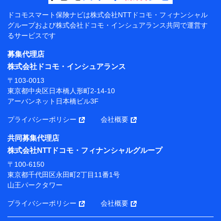
【共同して利用する者の範囲】
ドコモスマート保険ナビは
株式会社NTTドコモ・フィナンシャル
グループおよび
株式会社ドコモ・インシュアランス共同で
運営す
当社
るサービスです
株式会社NTTドコモ・フィナンシャルグループ
募集代理店
【利用目的】
株式会社ドコモ・インシュアランス
当社または株式会社NTTドコモ・フィナンシャルグルー
〒103-0013
プが提供する保険関連サービスにおけるユーザー登録受
東京都中央区日本橋人形町2-14-10
付および管理のため
アーバンネット日本橋ビル3F
当社または株式会社NTTドコモ・フィナンシャルグルー
プと取引のあるもしくは委託を受けている保険会社・提
プライバシーポリシー
会社概要
携会社の保険その他に関する情報を提供するため、また
維持管理等の委託業務遂行のため、またそれらに付帯、
共同募集代理店
関連する当社または株式会社NTTドコモ・フィナンシャ
株式会社NTTドコモ・フィナンシャルグループ
ルグループおよび提携会社のサービスを案内、提供する
ため
〒100-6150
（各サービスで取得したサービス利用履歴、ウェブサイ
東京都千代田区永田町2丁目11番1号
トの閲覧履歴、購買履歴、ご契約内容等のパーソナルデ
山王パークタワー
ータを分析して、お客さまの趣味・嗜好・傾向に応じた
サービス・商品等に関するご提案や広告の配信等を行う
プライバシーポリシー
会社概要
ことがあります。）
各種セミナーの開催のため