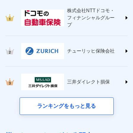
japan.co.jp/)
株式会社NTTドコモ・
ＳＯＭＰＯダイレクト損害保険株式会社
フィナンシャルグルー
(https://www.sompo-direct.co.jp/)
プ
チューリッヒ保険会社 (https://www.zurich.co.jp/)
東京海上日動火災保険株式会社
(https://www.tokiomarine-nichido.co.jp/)
日新火災海上保険株式会社
チューリッヒ保険会社
(https://www.nisshinfire.co.jp/)
ペット＆ファミリー損害保険株式会社
(https://www.petfamilyins.co.jp/)
三井住友海上火災保険株式会社 (https://www.ms-
ins.com/)
三井ダイレクト損保
三井ダイレクト損害保険株式会社
(https://www.mitsui-direct.co.jp/)
■生命保険
ランキングをもっと見る
アクサ生命保険株式会社（https://www.axa.co.jp/）
SBI生命保険株式会社（https://www.sbilife.co.jp/）
FWD生命保険株式会社（https://www.fwdlife.co.jp/）
ソニー生命保険株式会社