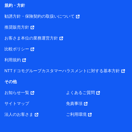
コンサルティングサービスの実施のため
規約・方針
アンケートやキャンペーン等の実施のため
上記に係る案内・手続き・管理等付帯業務を行うため
勧誘方針・保険契約の取扱いについて
【当該個人データの管理について責任を有する者の名称・住
推奨販売方針
所・代表者名】
お客さま本位の業務運営方針
当該個人データを取り扱う各共同利用者（詳細は次のとお
り）
比較ポリシー
東京都千代田区永田町2丁目11番1号 山王パークタワー
利用規約
株式会社NTTドコモ・フィナンシャルグループ 代表取締役
社長 廣井 孝史
NTTドコモグループカスタマーハラスメントに対する基本方針
東京都中央区日本橋人形町2-14-10 アーバンネット日本橋
その他
ビル 3F
お知らせ一覧
よくあるご質問
株式会社ドコモ・インシュアランス 代表取締役社長 吉
村 忠義
サイトマップ
免責事項
また当社は、オンライン面談による保険のご相談にあたっ
法人のお客さま
ご利用環境
て、以下の提携代理店とお客様の個人データを共同利用する
ことがあります。