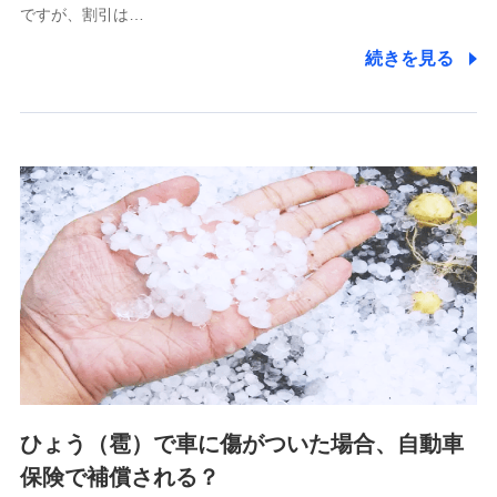
ですが、割引は…
(https://www.littlefamily-ssi.com/)
続きを見る
2.共同募集を行う代理店から受領する個人情報
郵便、電話、およびＥメール等により、当社と取引のあるも
しくは委託を受けている保険会社・提携会社の保険その他に
関する情報を提供し、金融商品等の契約を勧奨するため、ま
た維持管理等の委託業務遂行のため、またそれらに付帯、関
連する当社および提携会社のサービスを案内、提供するため
（なお、当社は複数の保険会社と取引があり、取得した個人
情報を取引のある他の保険会社の商品・サービスをご提案す
るために利用させていただくことがあります。）
上記に係る連絡・手続き・管理等付帯業務を行うため
3.セミナー募集サイトから取得した個人情報
各種セミナーの案内、開催のため
上記に係る連絡・手続き・管理等付帯業務を行うため
4.家族・友達紹介にて取得した個人情報
ひょう（雹）で車に傷がついた場合、自動車
被紹介者への連絡、及び当社と取引のあるもしくは委託を受
保険で補償される？
けている保険会社・提携会社の保険その他に関する情報を提