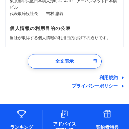
東京都中央区日本橋人形町2-14-10 アーバンネット日本橋
ビル
代表取締役社長 吉村 忠義
個人情報の利用目的の公表
当社が取得する個人情報の利用目的は以下の通りです。
1.見積請求受付時、資料請求受付時、ユーザー登録受
付時
全文表示
ユーザー登録受付および、管理のため
郵便、電話、およびＥメール等により、当社と取引のあるも
しくは委託を受けている保険会社・提携会社の保険その他に
利用規約
関する情報を提供し、金融商品等の契約を勧奨するため、ま
プライバシーポリシー
た維持管理等の委託業務遂行のため、またそれらに付帯、関
連する当社および提携会社のサービスを案内、提供するため
（なお、当社は複数の保険会社と取引があり、取得した個人
情報を取引のある他の保険会社の商品・サービスをご提案す
るために利用させていただくことがあります。）
各種セミナーの開催のため
コンサルティングサービスの実施のため
アドバイス
アンケートやキャンペーン等の実施のため
ランキング
契約者特典