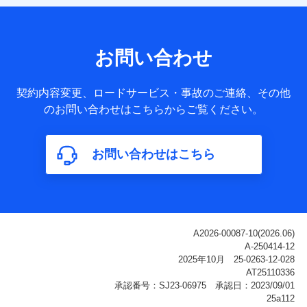
【共同して利用される利用データの項目】
当社または株式会社NTTドコモ・フィナンシャルグループが
サービス提供等を通じて取得した、以下の情報などの個人デ
お問い合わせ
ータ
基本情報
契約内容変更、ロードサービス・事故のご連絡、その他
氏名、電話番号、メールアドレス、お客さまの識別子、
のお問い合わせはこちらからご覧ください。
属性、連絡先、dポイントサービスのご利用に関する情
報。例として、dポイントカード番号、性別、年齢、家族
構成、住所、dポイント残高、dポイント利用履歴などが
お問い合わせはこちら
含まれます。
利用情報
当社または株式会社NTTドコモ・フィナンシャルグルー
プが提供する各種サービスなどのご契約・ご利用などに
関する情報。例として、当社または株式会社NTTドコ
モ・フィナンシャルグループが提供する各種サービスの
ご契約状態・ご利用履歴インターネット利用時の行動に
関する情報、アプリケーション利用時の行動に関する情
報、購入されたサービスや商品の名称・購入場所・決済
に関する情報、アンケートの回答に関する情報などが含
まれます。
保険関連サービス情報