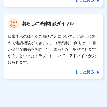
もっと見る
東京都中央区日本橋人形町2-14-10 アーバンネット日本橋
ビル 3F
株式会社ドコモ・インシュアランス 代表取締役社長 吉
村 忠義
暮らしの法律相談ダイヤル
※ 当社および株式会社NTTドコモは、お客さまの情報を利
用させていただくにあたっては、「NTTドコモ パーソナル
日常生活の様々なご相談ごとについて、弁護士に無
データ憲章」に定める行動原則を順守します 。
※ パーソナルデータダッシュボードの「第三者提供の管
料で電話相談ができます。（予約制） 例えば、「親
理」の設定状態にかかわらず、共同利用する場合がありま
が高額な商品を契約してしまったが、取り消せます
す。
か？」といったトラブルについて、アドバイスが受
※ dポイントクラブ会員ではないお客さま（2019年12月11
けられます。
日以降、一度もdポイントクラブ会員であったことがないお
客さまに限る）に関する、2019年12月10日以前に取得した
もっと見る
個人データは、こちら の利用目的の範囲内に限って共同利
用します。
当社は株式会社NTTドコモ・フィナンシャルグループ
との間で、以下のとおり個人データを共同利用しま
す。