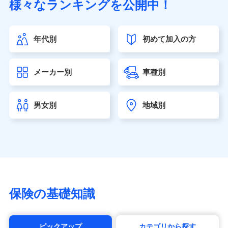
様々なランキングを公開中！
（https://www.sonylife.co.jp）
SOMPOひまわり生命保険株式会社
（https://www.himawari-life.co.jp/）
年代別
初めて加入の方
第一ネオ生命保険株式会社（https://neofirst.co.jp/）
大樹生命保険株式会社（https://www.taiju-life.co.jp）
太陽生命保険株式会社（https://www.taiyo-
メーカー別
車種別
seimei.co.jp）
チューリッヒ生命保険株式会社
（https://www.zurichlife.co.jp/）
男女別
地域別
東京海上日動あんしん生命保険株式会社
（https://www.tmn-anshin.co.jp/）
なないろ生命保険株式会社
（https://www.nanairolife.co.jp/）
日本生命保険相互会社（https://www.nissay.co.jp）
はなさく生命保険株式会社
（https://www.life8739.co.jp/）
マニュライフ生命保険株式会社
保険の基礎知識
（https://www.manulife.co.jp/）
三井住友海上あいおい生命保険株式会社
（https://www.msa-life.co.jp/）
ピックアップ
カテゴリから探す