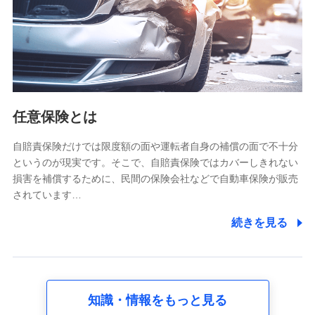
基本情報
氏名、電話番号、メールアドレス、お客さまの識別子、
属性、連絡先、dポイントサービスのご利用に関する情
報。例として、dポイントカード番号、性別、年齢、家族
構成、住所、dポイント残高、dポイント利用履歴などが
含まれます。
利用情報
任意保険とは
当社又は株式会社NTTドコモが提供する各種サービスな
どのご契約・ご利用などに関する情報。例として、当社
又は株式会社NTTドコモが提供する各種サービスのご契
自賠責保険だけでは限度額の面や運転者自身の補償の面で不十分
約状態・ご利用履歴インターネット利用時の行動に関す
というのが現実です。そこで、自賠責保険ではカバーしきれない
る情報、アプリケーション利用時の行動に関する情報、
損害を補償するために、民間の保険会社などで自動車保険が販売
購入されたサービスや商品の名称・購入場所・決済に関
されています…
する情報、アンケートの回答に関する情報などが含まれ
ます。
続きを見る
保険関連サービス情報
当社又は株式会社NTTドコモが提供する保険関連サービ
スに関して取得し、又は保有する情報。例として、見積
請求受付時、資料請求受付時又はユーザー登録受付時に
提供いただいた情報（氏名、住所、生年月日、性別、保
険契約者と被保険者の関係、保険加入の目的、保険商品
知識・情報をもっと見る
の内容、保険料、保険料のお支払方法、車のメーカーや