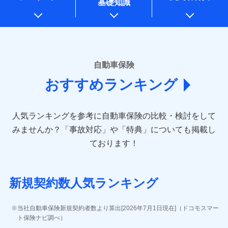
基礎知識
上記に係る案内・手続き・管理等付帯業務を行うため
* 当社が委託を受けている保険会社の情報は、保険会社のホ
ームページに掲載しておりますので、ご確認ください。
■損害保険
あいおいニッセイ同和損害保険株式会社
自動車保険
(https://www.aioinissaydowa.co.jp/)
おすすめランキング
アクサ損害保険株式会社 (https://www.axa-
direct.co.jp/)
アニコム損害保険株式会社 (https://www.anicom-
人気ランキングを参考に自動車保険の比較・検討をして
sompo.co.jp/)
東京海上ダイレクト損害保険株式会社 (https://www.e-
みませんか？
「事故対応」や「特典」についても掲載し
design.net/)
ております！
AIG損害保険株式会社 (https://www.aig.co.jp/sonpo)
ＳＢＩ損害保険株式会社
(https://www.sbisonpo.co.jp/)
新規契約数人気ランキング
ジェイアイ傷害火災保険株式会社
(https://www.jihoken.co.jp/)
ソニー損害保険株式会社
当社自動車保険新規契約者数より算出[2026年7月1日現在]（ドコモスマー
(https://www.sonysonpo.co.jp/)
ト保険ナビ調べ）
損害保険ジャパン株式会社 (https://www.sompo-