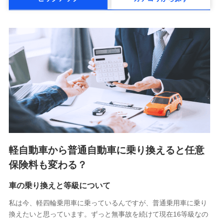
メットライフ生命株式会社(https://www.metlife.co.jp/)
メディケア生命保険株式会社
（https://www.medicarelife.com/）
■少額短期保険
株式会社アシロ少額短期保険 (https://kailash.co.jp/)
SBIいきいき少額短期保険会社 (https://www.i-
sedai.com/)
SBIペット少額短期保険株式会社 (https://www.sbipet-
ssi.co.jp/)
SBIリスタ少額短期保険会社
(https://www.jishin.co.jp/)
スマートプラス少額短期保険株式会社
（https://www.smartplus-insurance.com/）
軽自動車から普通自動車に乗り換えると任意
チューリッヒ少額短期保険株式会社
保険料も変わる？
(https://www.zurichssi.co.jp/)
Tokio Marine X少額短期保険株式会社
(https://www.tokiomarine-x.co.jp/)
車の乗り換えと等級について
ペットメディカルサポート株式会社
私は今、軽四輪乗用車に乗っているんですが、普通乗用車に乗り
(https://pshoken.co.jp/)
換えたいと思っています。ずっと無事故を続けて現在16等級なの
リトルファミリー少額短期保険株式会社