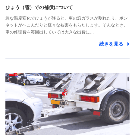
供し、金融商品等の契約を勧奨するため
ひょう（雹）での補償について
アンケートやキャンペーン等の実施のため
上記に係る連絡・手続き・管理等付帯業務を行うため
急な温度変化でひょうが降ると、車の窓ガラスが割れたり、ボン
ネットがへこんだりと様々な被害をもらたします。そんなとき、
5.通話録音にて取得する情報
車の修理費を毎回出していては大きな出費に…
電話対応の品質向上およびお問合せ内容の正確な把握のため
続きを見る
6.採用応募者の個人情報
採用選考および入社手続を実施するため
7.社員（従業者）の個人情報
人事･勤怠･健康・労務等の管理、給与支給、福利厚生・採用
退職関連処理等の各種手続きのため、当社と従業員または従
業員同士の連絡のため
8.取引先個人情報
取引先としての選定業務、営業情報の提供業務、契約締結手
続き業務、取引管理業務、およびこれらに準ずる業務の遂行
のため