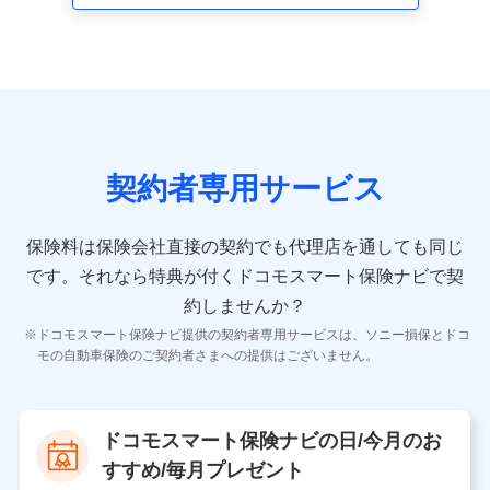
走行距離などの情報、建物の構造や築年数などの情報、
ペットの種類や年齢など）及びお客様との応対記録 （お
客様に提示した比較見積の試算結果情報、メールマガジ
ンを提供した際のメール内容や送信履歴の情報及び保険
の更改案内等を提供した際のメール内容や送信履歴など
の情報）が含まれます。
保険契約情報
当社又は株式会社NTTドコモが取得し、又は保有する保
険契約に関する情報。例として、保険契約者及び被保険
契約者専用サービス
者の氏名、住所、生年月日、性別、保険契約者と被保険
者の関係、保険加入の目的、保険商品の内容、保険料、
保険料のお支払方法、車のメーカーや走行距離などの情
保険料は保険会社直接の契約でも代理店を通しても同じ
報、建物の構造や築年数などの情報、ペットの種類や年
齢などの情報などが含まれます。
です。
それなら特典が付くドコモスマート保険ナビで契
約しませんか？
【共同して利用する者の範囲】
ドコモスマート保険ナビ提供の契約者専用サービスは、ソニー損保とドコ
当社
モの自動車保険のご契約者さまへの提供はございません。
株式会社NTTドコモ
【利用する者の利用目的】
ドコモスマート保険ナビの日/今月のお
当社又は株式会社NTTドコモが提供する保険関連サービ
すすめ/毎月プレゼント
スにおけるユーザ登録受付および管理のため