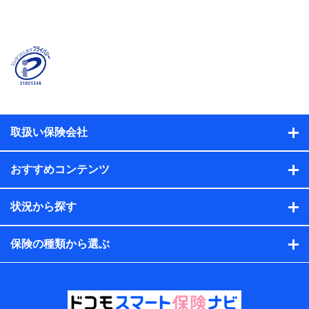
当社または株式会社NTTドコモ・フィナンシャルグルー
プが提供する保険関連サービスに関して取得し、又は保
有する情報。例として、見積請求受付時、資料請求受付
時又はユーザー登録受付時に提供いただいた情報（氏
名、住所、生年月日、性別、保険契約者と被保険者の関
係、保険加入の目的、保険商品の内容、保険料、保険料
のお支払方法、車のメーカーや走行距離などの情報、建
物の構造や築年数などの情報、ペットの種類や年齢な
ど）及びお客様との応対記録（お客様に提示した比較見
積の試算結果情報、メールマガジンを提供した際のメー
取扱い保険会社
ル内容や送信履歴の情報及び保険の更改案内等を提供し
た際のメール内容や送信履歴などの情報）が含まれま
す。
おすすめコンテンツ
保険契約情報
当社または株式会社NTTドコモ・フィナンシャルグルー
プが取得し、又は保有する保険契約に関する情報。例と
状況から探す
して、保険契約者及び被保険者の氏名、住所、生年月
日、性別、保険契約者と被保険者の関係、保険加入の目
的、保険商品の内容、保険料、保険料のお支払方法、車
保険の種類から選ぶ
のメーカーや走行距離などの情報、建物の構造や築年数
などの情報、ペットの種類や年齢などの情報などが含ま
れます。
提供当事者から受領当事者が個人データを取得する方法
電子的・電磁的方法等