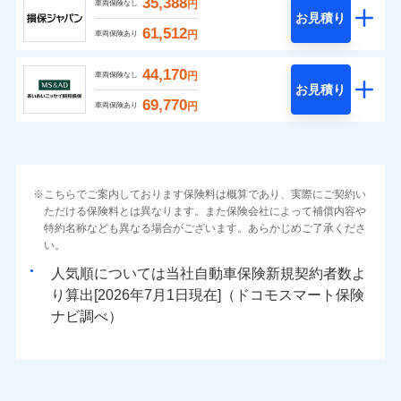
35,388
円
車両保険なし
お見積り
61,512
円
車両保険あり
44,170
円
車両保険なし
お見積り
69,770
円
車両保険あり
こちらでご案内しております保険料は概算であり、実際にご契約い
ただける保険料とは異なります。また保険会社によって補償内容や
特約名称なども異なる場合がございます。あらかじめご了承くださ
い。
人気順については当社
新規契約者数よ
り算出[
年
月
日現在]（ドコモスマート保険
ナビ調べ）