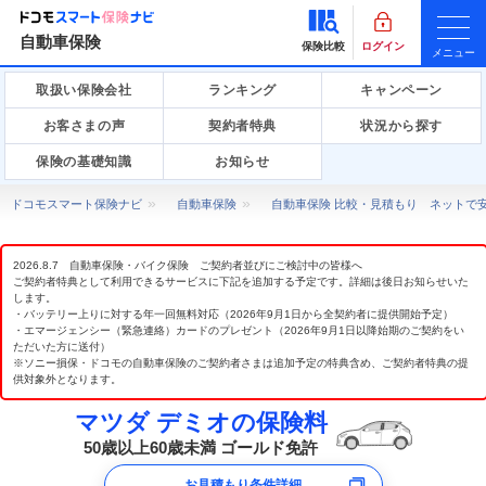
自動車保険
保険比較
ログイン
メニュー
取扱い保険会社
ランキング
キャンペーン
お客さまの声
契約者特典
状況から探す
保険の基礎知識
お知らせ
ドコモスマート保険ナビ
自動車保険
自動車保険 比較・見積もり ネットで
2026.8.7 自動車保険・バイク保険 ご契約者並びにご検討中の皆様へ
ご契約者特典として利用できるサービスに下記を追加する予定です。詳細は後日お知らせいた
します。
・バッテリー上りに対する年一回無料対応（2026年9月1日から全契約者に提供開始予定）
・エマージェンシー（緊急連絡）カードのプレゼント（2026年9月1日以降始期のご契約をい
ただいた方に送付）
※ソニー損保・ドコモの自動車保険のご契約者さまは追加予定の特典含め、ご契約者特典の提
供対象外となります。
マツダ デミオの保険料
50歳以上60歳未満 ゴールド免許
お見積もり条件詳細