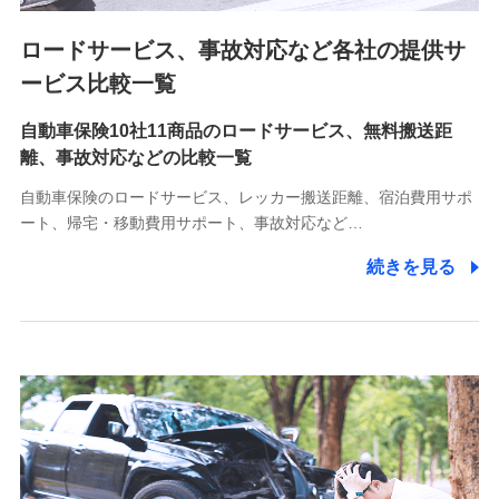
ロードサービス、事故対応など各社の提供サ
9.お問い合わせ情報
各種お問い合わせに対応するため
ービス比較一覧
自動車保険10社11商品のロードサービス、無料搬送距
10.受託業務の 個人情報
離、事故対応などの比較一覧
受託業務の遂行およびこれらに準ずる業務の遂行のため
自動車保険のロードサービス、レッカー搬送距離、宿泊費用サポ
11.マイカー通勤管理クラウド並びに法人向けASPサー
ート、帰宅・移動費用サポート、事故対応など…
ビスに関してのお問い合わせ情報
続きを見る
各種お問い合わせに対応するため
当社のサービスに関する情報提供や、皆様に有用なお知らせ
をお送りするため
アンケートの送付のため
当社のサービスや媒体の運営改善に必要なデータを解析し、
分析するため
当社の対応品質向上やお問い合わせ内容の正確な把握のため
個人情報保護管理者の職名、連絡先
株式会社ドコモ・インシュアランス 営業部長
〒103-0013 東京都中央区日本橋人形町2-14-10 アーバン