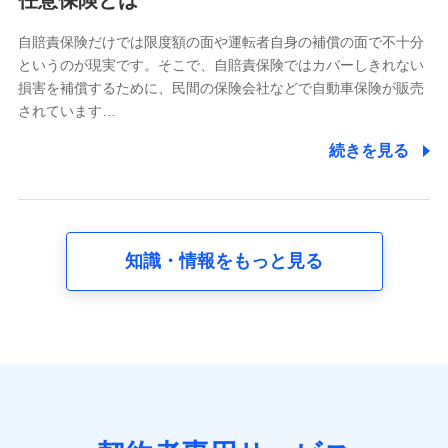
任意保険とは
どのご契約・ご利用などに関する情報。例として、当社
又は株式会社NTTドコモが提供する各種サービスのご契
自賠責保険だけでは限度額の面や運転者自身の補償の面で不十分
約状態・ご利用履歴インターネット利用時の行動に関す
というのが現実です。そこで、自賠責保険ではカバーしきれない
る情報、アプリケーション利用時の行動に関する情報、
損害を補償するために、民間の保険会社などで自動車保険が販売
購入されたサービスや商品の名称・購入場所・決済に関
されています…
する情報、アンケートの回答に関する情報などが含まれ
ます。
続きを見る
保険関連サービス情報
当社又は株式会社NTTドコモが提供する保険関連サービ
スに関して取得し、又は保有する情報。例として、見積
請求受付時、資料請求受付時又はユーザー登録受付時に
提供いただいた情報（氏名、住所、生年月日、性別、保
険契約者と被保険者の関係、保険加入の目的、保険商品
知識・情報をもっと見る
の内容、保険料、保険料のお支払方法、車のメーカーや
走行距離などの情報、建物の構造や築年数などの情報、
ペットの種類や年齢など）及びお客様との応対記録 （お
客様に提示した比較見積の試算結果情報、メールマガジ
ンを提供した際のメール内容や送信履歴の情報及び保険
の更改案内等を提供した際のメール内容や送信履歴など
の情報）が含まれます。
保険契約情報
当社又は株式会社NTTドコモが取得し、又は保有する保
険契約に関する情報。例として、保険契約者及び被保険