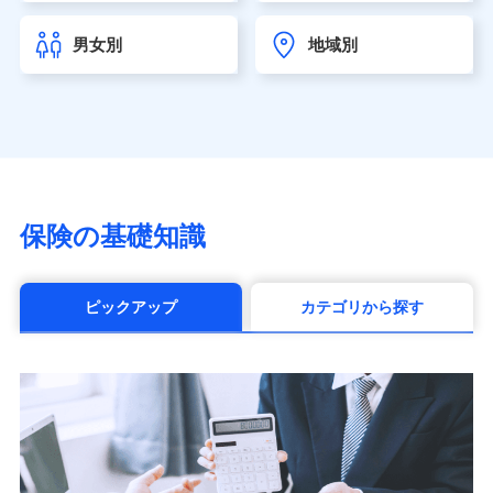
チューリッヒ生命保険株式会社
（https://www.zurichlife.co.jp/）
男女別
地域別
東京海上日動あんしん生命保険株式会社
（https://www.tmn-anshin.co.jp/）
なないろ生命保険株式会社
（https://www.nanairolife.co.jp/）
日本生命保険相互会社（https://www.nissay.co.jp）
はなさく生命保険株式会社
（https://www.life8739.co.jp/）
マニュライフ生命保険株式会社
保険の基礎知識
（https://www.manulife.co.jp/）
三井住友海上あいおい生命保険株式会社
（https://www.msa-life.co.jp/）
ピックアップ
カテゴリから探す
メットライフ生命株式会社(https://www.metlife.co.jp/)
メディケア生命保険株式会社
（https://www.medicarelife.com/）
■少額短期保険
株式会社アシロ少額短期保険 (https://kailash.co.jp/)
SBIいきいき少額短期保険会社 (https://www.i-
sedai.com/)