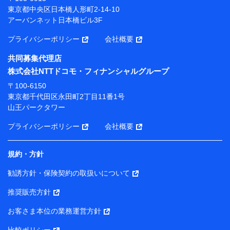
プが提供する保険関連サービスにおけるユーザー登録受
東京都中央区日本橋人形町2-14-10
付および管理のため
アーバンネット日本橋ビル3F
当社または株式会社NTTドコモ・フィナンシャルグルー
プと取引のあるもしくは委託を受けている保険会社・提
プライバシーポリシー
会社概要
携会社の保険その他に関する情報を提供するため、また
維持管理等の委託業務遂行のため、またそれらに付帯、
共同募集代理店
関連する当社または株式会社NTTドコモ・フィナンシャ
株式会社NTTドコモ・フィナンシャルグループ
ルグループおよび提携会社のサービスを案内、提供する
ため
〒100-6150
（各サービスで取得したサービス利用履歴、ウェブサイ
東京都千代田区永田町2丁目11番1号
トの閲覧履歴、購買履歴、ご契約内容等のパーソナルデ
山王パークタワー
ータを分析して、お客さまの趣味・嗜好・傾向に応じた
サービス・商品等に関するご提案や広告の配信等を行う
プライバシーポリシー
会社概要
ことがあります。）
各種セミナーの開催のため
コンサルティングサービスの実施のため
規約・方針
アンケートやキャンペーン等の実施のため
上記に係る案内・手続き・管理等付帯業務を行うため
勧誘方針・保険契約の取扱いについて
【当該個人データの管理について責任を有する者の名称・住
推奨販売方針
所・代表者名】
お客さま本位の業務運営方針
当該個人データを取り扱う各共同利用者（詳細は次のとお
り）