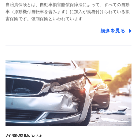
自賠責保険とは、自動車損害賠償保障法によって、すべての自動
業務の委託
車（原動機付自転車を含みます）に加入が義務付けられている損
当社は利用目的の達成に必要な範囲内において個人情報の取
害保険です。強制保険といわれています…
り扱いの全部または一部を委託する場合があります。
続きを見る
個人データの共同利用
当社は株式会社NTTドコモとの間で、以下のとおり個
人データを共同利用します。
【共同して利用される利用データの項目】
当社又は株式会社NTTドコモがサービス提供等を通じて取得
した、以下の情報などの個人データ
基本情報
氏名、電話番号、メールアドレス、お客さまの識別子、
属性、連絡先、dポイントサービスのご利用に関する情
報。例として、dポイントカード番号、性別、年齢、家族
構成、住所、dポイント残高、dポイント利用履歴などが
含まれます。
利用情報
当社又は株式会社NTTドコモが提供する各種サービスな