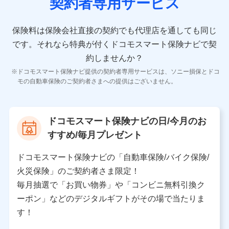
契約者専用サービス
者の氏名、住所、生年月日、性別、保険契約者と被保険
者の関係、保険加入の目的、保険商品の内容、保険料、
保険料のお支払方法、車のメーカーや走行距離などの情
保険料は保険会社直接の契約でも代理店を通しても同じ
報、建物の構造や築年数などの情報、ペットの種類や年
齢などの情報などが含まれます。
です。
それなら特典が付くドコモスマート保険ナビで契
約しませんか？
【共同して利用する者の範囲】
ドコモスマート保険ナビ提供の契約者専用サービスは、ソニー損保とドコ
当社
モの自動車保険のご契約者さまへの提供はございません。
株式会社NTTドコモ
【利用する者の利用目的】
ドコモスマート保険ナビの日/今月のお
当社又は株式会社NTTドコモが提供する保険関連サービ
すすめ/毎月プレゼント
スにおけるユーザ登録受付および管理のため
当社又は株式会社NTTドコモと取引のあるもしくは委託
を受けている保険会社・提携会社の保険その他に関する
ドコモスマート保険ナビの「自動車保険/バイク保険/
情報を提供するため、また維持管理等の委託業務遂行の
火災保険」のご契約者さま限定！
ため、またそれらに付帯、関連する当社、株式会社NTT
ドコモおよび提携会社のサービスを案内、提供するため
毎月抽選で「お買い物券」や「コンビニ無料引換ク
（各サービスで取得したサービス利用履歴、ウェブサイ
ーポン」などのデジタルギフトがその場で当たりま
トの閲覧履歴、購買履歴、ご契約内容等のパーソナルデ
ータを分析して、お客さまの趣味・嗜好・傾向に応じた
す！
サービス・商品等に関するご提案や広告の配信等を行う