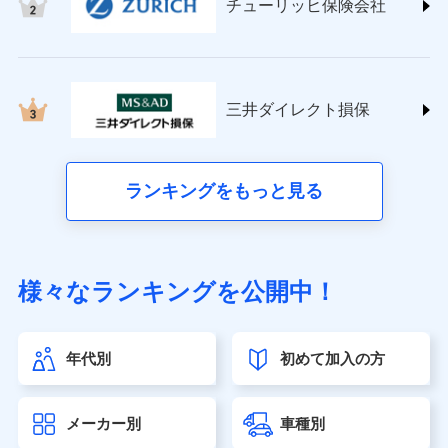
チューリッヒ保険会社
(https://www.nisshinfire.co.jp/)
ペット＆ファミリー損害保険株式会社
(https://www.petfamilyins.co.jp/)
三井住友海上火災保険株式会社 (https://www.ms-
ins.com/)
三井ダイレクト損保
三井ダイレクト損害保険株式会社
(https://www.mitsui-direct.co.jp/)
■生命保険
ランキングをもっと見る
アクサ生命保険株式会社（https://www.axa.co.jp/）
SBI生命保険株式会社（https://www.sbilife.co.jp/）
FWD生命保険株式会社（https://www.fwdlife.co.jp/）
ソニー生命保険株式会社
様々なランキングを公開中！
（https://www.sonylife.co.jp）
SOMPOひまわり生命保険株式会社
（https://www.himawari-life.co.jp/）
年代別
初めて加入の方
第一ネオ生命保険株式会社（https://neofirst.co.jp/）
大樹生命保険株式会社（https://www.taiju-life.co.jp）
太陽生命保険株式会社（https://www.taiyo-
メーカー別
車種別
seimei.co.jp）