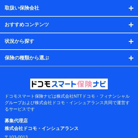
積の試算結果情報、メールマガジンを提供した際のメー
取扱い保険会社
ル内容や送信履歴の情報及び保険の更改案内等を提供し
た際のメール内容や送信履歴などの情報）が含まれま
す。
おすすめコンテンツ
保険契約情報
当社または株式会社NTTドコモ・フィナンシャルグルー
プが取得し、又は保有する保険契約に関する情報。例と
状況から探す
して、保険契約者及び被保険者の氏名、住所、生年月
日、性別、保険契約者と被保険者の関係、保険加入の目
的、保険商品の内容、保険料、保険料のお支払方法、車
保険の種類から選ぶ
のメーカーや走行距離などの情報、建物の構造や築年数
などの情報、ペットの種類や年齢などの情報などが含ま
れます。
提供当事者から受領当事者が個人データを取得する方法
電子的・電磁的方法等
【共同して利用する者の範囲】
ドコモスマート保険ナビは
株式会社NTTドコモ・フィナンシャル
グループおよび
株式会社ドコモ・インシュアランス共同で
運営す
当社
るサービスです
株式会社NTTドコモ・フィナンシャルグループ
募集代理店
【利用目的】
株式会社ドコモ・インシュアランス
当社または株式会社NTTドコモ・フィナンシャルグルー
〒103-0013