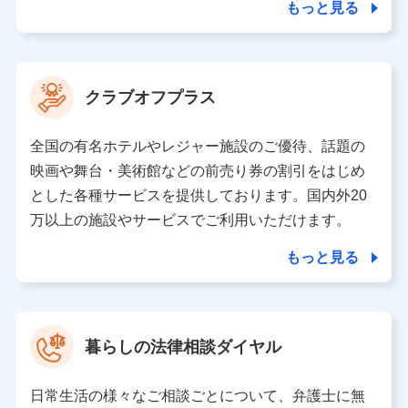
ことがあります。）
もっと見る
各種セミナーの開催のため
コンサルティングサービスの実施のため
アンケートやキャンペーン等の実施のため
上記に係る案内・手続き・管理等付帯業務を行うため
クラブオフプラス
【当該個人データの管理について責任を有する者の名称・住
所・代表者名】
全国の有名ホテルやレジャー施設のご優待、話題の
当該個人データを取り扱う各共同利用者（詳細は次のとお
映画や舞台・美術館などの前売り券の割引をはじめ
り）
とした各種サービスを提供しております。国内外20
東京都千代田区永田町2丁目11番1号 山王パークタワー
万以上の施設やサービスでご利用いただけます。
株式会社NTTドコモ 代表取締役社長 前田 義晃
もっと見る
東京都中央区日本橋人形町2-14-10 アーバンネット日本橋
ビル 3F
株式会社ドコモ・インシュアランス 代表取締役社長 吉
村 忠義
暮らしの法律相談ダイヤル
※ 当社および株式会社NTTドコモは、お客さまの情報を利
用させていただくにあたっては、「NTTドコモ パーソナル
日常生活の様々なご相談ごとについて、弁護士に無
データ憲章」に定める行動原則を順守します 。