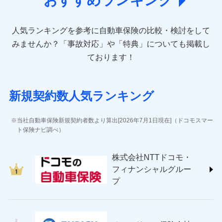
おすすめランキング
direct.co.jp/)
アニコム損害保険株式会社 (https://www.anicom-
人気ランキングを参考に自動車保険の比較・検討をして
sompo.co.jp/)
東京海上ダイレクト損害保険株式会社 (https://www.e-
みませんか？
「事故対応」や「特典」についても掲載し
design.net/)
ております！
AIG損害保険株式会社 (https://www.aig.co.jp/sonpo)
ＳＢＩ損害保険株式会社
(https://www.sbisonpo.co.jp/)
新規契約数人気ランキング
ジェイアイ傷害火災保険株式会社
(https://www.jihoken.co.jp/)
ソニー損害保険株式会社
当社自動車保険新規契約者数より算出[2026年7月1日現在]（ドコモスマー
(https://www.sonysonpo.co.jp/)
ト保険ナビ調べ）
損害保険ジャパン株式会社 (https://www.sompo-
japan.co.jp/)
株式会社NTTドコモ・
ＳＯＭＰＯダイレクト損害保険株式会社
フィナンシャルグルー
(https://www.sompo-direct.co.jp/)
プ
チューリッヒ保険会社 (https://www.zurich.co.jp/)
東京海上日動火災保険株式会社
(https://www.tokiomarine-nichido.co.jp/)
日新火災海上保険株式会社