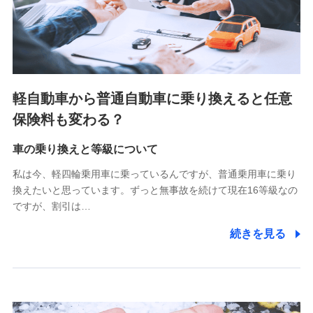
SBIペット少額短期保険株式会社 (https://www.sbipet-
ssi.co.jp/)
SBIリスタ少額短期保険会社
(https://www.jishin.co.jp/)
スマートプラス少額短期保険株式会社
（https://www.smartplus-insurance.com/）
軽自動車から普通自動車に乗り換えると任意
チューリッヒ少額短期保険株式会社
保険料も変わる？
(https://www.zurichssi.co.jp/)
Tokio Marine X少額短期保険株式会社
(https://www.tokiomarine-x.co.jp/)
車の乗り換えと等級について
ペットメディカルサポート株式会社
私は今、軽四輪乗用車に乗っているんですが、普通乗用車に乗り
(https://pshoken.co.jp/)
換えたいと思っています。ずっと無事故を続けて現在16等級なの
リトルファミリー少額短期保険株式会社
ですが、割引は…
(https://www.littlefamily-ssi.com/)
続きを見る
2.共同募集を行う代理店から受領する個人情報
郵便、電話、およびＥメール等により、当社と取引のあるも
しくは委託を受けている保険会社・提携会社の保険その他に
関する情報を提供し、金融商品等の契約を勧奨するため、ま
た維持管理等の委託業務遂行のため、またそれらに付帯、関