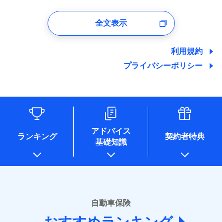
1.見積請求受付時、資料請求受付時、ユーザー登録受
付時
全文表示
ユーザー登録受付および、管理のため
郵便、電話、およびＥメール等により、当社と取引のあるも
しくは委託を受けている保険会社・提携会社の保険その他に
利用規約
関する情報を提供し、金融商品等の契約を勧奨するため、ま
プライバシーポリシー
た維持管理等の委託業務遂行のため、またそれらに付帯、関
連する当社および提携会社のサービスを案内、提供するため
（なお、当社は複数の保険会社と取引があり、取得した個人
情報を取引のある他の保険会社の商品・サービスをご提案す
るために利用させていただくことがあります。）
各種セミナーの開催のため
コンサルティングサービスの実施のため
アドバイス
アンケートやキャンペーン等の実施のため
ランキング
契約者特典
基礎知識
上記に係る案内・手続き・管理等付帯業務を行うため
* 当社が委託を受けている保険会社の情報は、保険会社のホ
ームページに掲載しておりますので、ご確認ください。
■損害保険
あいおいニッセイ同和損害保険株式会社
自動車保険
(https://www.aioinissaydowa.co.jp/)
アクサ損害保険株式会社 (https://www.axa-