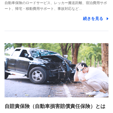
自動車保険のロードサービス、レッカー搬送距離、宿泊費用サポ
11.マイカー通勤管理クラウド並びに法人向けASPサー
ート、帰宅・移動費用サポート、事故対応など…
ビスに関してのお問い合わせ情報
続きを見る
各種お問い合わせに対応するため
当社のサービスに関する情報提供や、皆様に有用なお知らせ
をお送りするため
アンケートの送付のため
当社のサービスや媒体の運営改善に必要なデータを解析し、
分析するため
当社の対応品質向上やお問い合わせ内容の正確な把握のため
個人情報保護管理者の職名、連絡先
株式会社ドコモ・インシュアランス 営業部長
〒103-0013 東京都中央区日本橋人形町2-14-10 アーバン
ネット日本橋ビル 3F
株式会社ドコモ・インシュアランス
個人情報の第三者提供について
当社ではご本人の同意がある場合または法令に基づく場合を
自賠責保険（自動車損害賠償責任保険）とは
除き、第三者に提供いたしません。