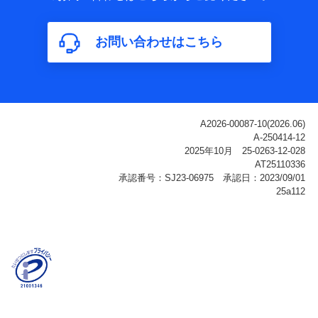
属性、連絡先、dポイントサービスのご利用に関する情
報。例として、dポイントカード番号、性別、年齢、家族
構成、住所、dポイント残高、dポイント利用履歴などが
お問い合わせはこちら
含まれます。
利用情報
当社または株式会社NTTドコモ・フィナンシャルグルー
プが提供する各種サービスなどのご契約・ご利用などに
関する情報。例として、当社または株式会社NTTドコ
モ・フィナンシャルグループが提供する各種サービスの
ご契約状態・ご利用履歴インターネット利用時の行動に
関する情報、アプリケーション利用時の行動に関する情
報、購入されたサービスや商品の名称・購入場所・決済
に関する情報、アンケートの回答に関する情報などが含
まれます。
保険関連サービス情報
当社または株式会社NTTドコモ・フィナンシャルグルー
プが提供する保険関連サービスに関して取得し、又は保
有する情報。例として、見積請求受付時、資料請求受付
時又はユーザー登録受付時に提供いただいた情報（氏
名、住所、生年月日、性別、保険契約者と被保険者の関
係、保険加入の目的、保険商品の内容、保険料、保険料
のお支払方法、車のメーカーや走行距離などの情報、建
物の構造や築年数などの情報、ペットの種類や年齢な
ど）及びお客様との応対記録（お客様に提示した比較見