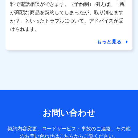
※ パーソナルデータダッシュボードの「第三者提供の管
料で電話相談ができます。（予約制） 例えば、「親
理」の設定状態にかかわらず、共同利用する場合がありま
が高額な商品を契約してしまったが、取り消せます
す。
か？」といったトラブルについて、アドバイスが受
※ dポイントクラブ会員ではないお客さま（2019年12月11
けられます。
日以降、一度もdポイントクラブ会員であったことがないお
客さまに限る）に関する、2019年12月10日以前に取得した
もっと見る
個人データは、こちら の利用目的の範囲内に限って共同利
用します。
当社は株式会社NTTドコモ・フィナンシャルグループ
との間で、以下のとおり個人データを共同利用しま
す。
【共同して利用される利用データの項目】
当社または株式会社NTTドコモ・フィナンシャルグループが
サービス提供等を通じて取得した、以下の情報などの個人デ
お問い合わせ
ータ
基本情報
契約内容変更、ロードサービス・事故のご連絡、その他
氏名、電話番号、メールアドレス、お客さまの識別子、
のお問い合わせはこちらからご覧ください。