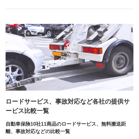
6.採用応募者の個人情報
採用選考および入社手続を実施するため
7.社員（従業者）の個人情報
人事･勤怠･健康・労務等の管理、給与支給、福利厚生・採用
退職関連処理等の各種手続きのため、当社と従業員または従
業員同士の連絡のため
8.取引先個人情報
取引先としての選定業務、営業情報の提供業務、契約締結手
続き業務、取引管理業務、およびこれらに準ずる業務の遂行
のため
ロードサービス、事故対応など各社の提供サ
9.お問い合わせ情報
各種お問い合わせに対応するため
ービス比較一覧
自動車保険10社11商品のロードサービス、無料搬送距
10.受託業務の 個人情報
離、事故対応などの比較一覧
受託業務の遂行およびこれらに準ずる業務の遂行のため