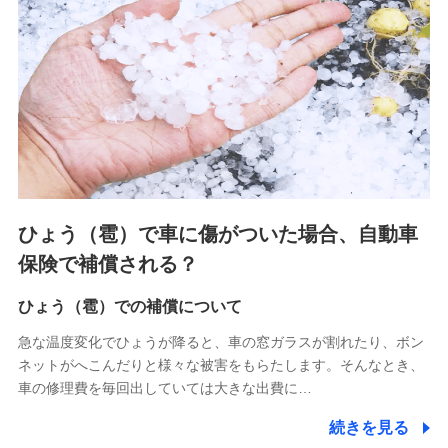
連する当社および提携会社のサービスを案内、提供するため
（なお、当社は複数の保険会社と取引があり、取得した個人
情報を取引のある他の保険会社の商品・サービスをご提案す
るために利用させていただくことがあります。）
上記に係る連絡・手続き・管理等付帯業務を行うため
3.セミナー募集サイトから取得した個人情報
各種セミナーの案内、開催のため
上記に係る連絡・手続き・管理等付帯業務を行うため
4.家族・友達紹介にて取得した個人情報
ひょう（雹）で車に傷がついた場合、自動車
被紹介者への連絡、及び当社と取引のあるもしくは委託を受
保険で補償される？
けている保険会社・提携会社の保険その他に関する情報を提
供し、金融商品等の契約を勧奨するため
ひょう（雹）での補償について
アンケートやキャンペーン等の実施のため
上記に係る連絡・手続き・管理等付帯業務を行うため
急な温度変化でひょうが降ると、車の窓ガラスが割れたり、ボン
ネットがへこんだりと様々な被害をもらたします。そんなとき、
5.通話録音にて取得する情報
車の修理費を毎回出していては大きな出費に…
電話対応の品質向上およびお問合せ内容の正確な把握のため
続きを見る