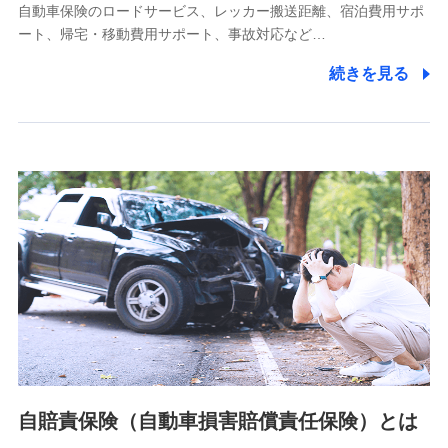
自動車保険のロードサービス、レッカー搬送距離、宿泊費用サポ
11.マイカー通勤管理クラウド並びに法人向けASPサー
ート、帰宅・移動費用サポート、事故対応など…
ビスに関してのお問い合わせ情報
続きを見る
各種お問い合わせに対応するため
当社のサービスに関する情報提供や、皆様に有用なお知らせ
をお送りするため
アンケートの送付のため
当社のサービスや媒体の運営改善に必要なデータを解析し、
分析するため
当社の対応品質向上やお問い合わせ内容の正確な把握のため
個人情報保護管理者の職名、連絡先
株式会社ドコモ・インシュアランス 営業部長
〒103-0013 東京都中央区日本橋人形町2-14-10 アーバン
ネット日本橋ビル 3F
株式会社ドコモ・インシュアランス
個人情報の第三者提供について
当社ではご本人の同意がある場合または法令に基づく場合を
自賠責保険（自動車損害賠償責任保険）とは
除き、第三者に提供いたしません。