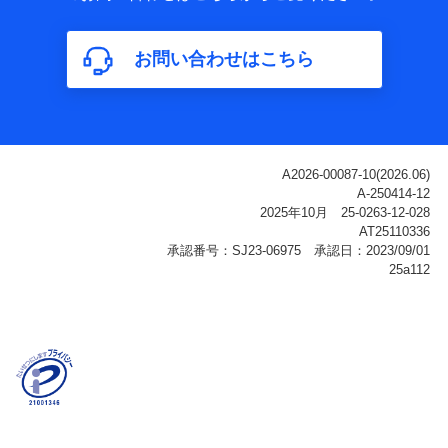
属性、連絡先、dポイントサービスのご利用に関する情
報。例として、dポイントカード番号、性別、年齢、家族
構成、住所、dポイント残高、dポイント利用履歴などが
お問い合わせはこちら
含まれます。
利用情報
当社または株式会社NTTドコモ・フィナンシャルグルー
プが提供する各種サービスなどのご契約・ご利用などに
関する情報。例として、当社または株式会社NTTドコ
モ・フィナンシャルグループが提供する各種サービスの
ご契約状態・ご利用履歴インターネット利用時の行動に
関する情報、アプリケーション利用時の行動に関する情
報、購入されたサービスや商品の名称・購入場所・決済
に関する情報、アンケートの回答に関する情報などが含
まれます。
保険関連サービス情報
当社または株式会社NTTドコモ・フィナンシャルグルー
プが提供する保険関連サービスに関して取得し、又は保
有する情報。例として、見積請求受付時、資料請求受付
時又はユーザー登録受付時に提供いただいた情報（氏
名、住所、生年月日、性別、保険契約者と被保険者の関
係、保険加入の目的、保険商品の内容、保険料、保険料
のお支払方法、車のメーカーや走行距離などの情報、建
物の構造や築年数などの情報、ペットの種類や年齢な
ど）及びお客様との応対記録（お客様に提示した比較見