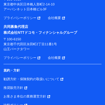
プが提供する保険関連サービスにおけるユーザー登録受
東京都中央区日本橋人形町2-14-10
付および管理のため
アーバンネット日本橋ビル3F
当社または株式会社NTTドコモ・フィナンシャルグルー
プと取引のあるもしくは委託を受けている保険会社・提
プライバシーポリシー
会社概要
携会社の保険その他に関する情報を提供するため、また
維持管理等の委託業務遂行のため、またそれらに付帯、
共同募集代理店
関連する当社または株式会社NTTドコモ・フィナンシャ
株式会社NTTドコモ・フィナンシャルグループ
ルグループおよび提携会社のサービスを案内、提供する
ため
〒100-6150
（各サービスで取得したサービス利用履歴、ウェブサイ
東京都千代田区永田町2丁目11番1号
トの閲覧履歴、購買履歴、ご契約内容等のパーソナルデ
山王パークタワー
ータを分析して、お客さまの趣味・嗜好・傾向に応じた
サービス・商品等に関するご提案や広告の配信等を行う
プライバシーポリシー
会社概要
ことがあります。）
各種セミナーの開催のため
コンサルティングサービスの実施のため
規約・方針
アンケートやキャンペーン等の実施のため
上記に係る案内・手続き・管理等付帯業務を行うため
勧誘方針・保険契約の取扱いについて
【当該個人データの管理について責任を有する者の名称・住
推奨販売方針
所・代表者名】
お客さま本位の業務運営方針
当該個人データを取り扱う各共同利用者（詳細は次のとお
り）