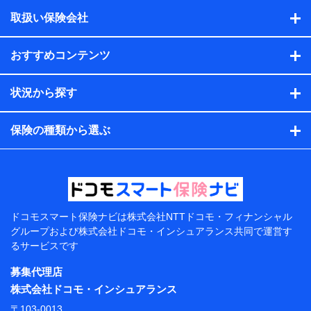
積の試算結果情報、メールマガジンを提供した際のメー
取扱い保険会社
ル内容や送信履歴の情報及び保険の更改案内等を提供し
た際のメール内容や送信履歴などの情報）が含まれま
す。
おすすめコンテンツ
保険契約情報
当社または株式会社NTTドコモ・フィナンシャルグルー
プが取得し、又は保有する保険契約に関する情報。例と
状況から探す
して、保険契約者及び被保険者の氏名、住所、生年月
日、性別、保険契約者と被保険者の関係、保険加入の目
的、保険商品の内容、保険料、保険料のお支払方法、車
保険の種類から選ぶ
のメーカーや走行距離などの情報、建物の構造や築年数
などの情報、ペットの種類や年齢などの情報などが含ま
れます。
提供当事者から受領当事者が個人データを取得する方法
電子的・電磁的方法等
【共同して利用する者の範囲】
ドコモスマート保険ナビは
株式会社NTTドコモ・フィナンシャル
グループおよび
株式会社ドコモ・インシュアランス共同で
運営す
当社
るサービスです
株式会社NTTドコモ・フィナンシャルグループ
募集代理店
【利用目的】
株式会社ドコモ・インシュアランス
当社または株式会社NTTドコモ・フィナンシャルグルー
〒103-0013