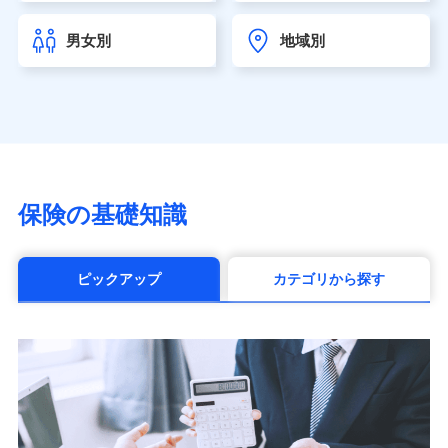
チューリッヒ生命保険株式会社
（https://www.zurichlife.co.jp/）
男女別
地域別
東京海上日動あんしん生命保険株式会社
（https://www.tmn-anshin.co.jp/）
なないろ生命保険株式会社
（https://www.nanairolife.co.jp/）
日本生命保険相互会社（https://www.nissay.co.jp）
はなさく生命保険株式会社
（https://www.life8739.co.jp/）
マニュライフ生命保険株式会社
保険の基礎知識
（https://www.manulife.co.jp/）
三井住友海上あいおい生命保険株式会社
（https://www.msa-life.co.jp/）
ピックアップ
カテゴリから探す
メットライフ生命株式会社(https://www.metlife.co.jp/)
メディケア生命保険株式会社
（https://www.medicarelife.com/）
■少額短期保険
株式会社アシロ少額短期保険 (https://kailash.co.jp/)
SBIいきいき少額短期保険会社 (https://www.i-
sedai.com/)