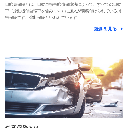
自賠責保険とは、自動車損害賠償保障法によって、すべての自動
業務の委託
車（原動機付自転車を含みます）に加入が義務付けられている損
当社は利用目的の達成に必要な範囲内において個人情報の取
害保険です。強制保険といわれています…
り扱いの全部または一部を委託する場合があります。
続きを見る
個人データの共同利用
当社は株式会社NTTドコモとの間で、以下のとおり個
人データを共同利用します。
【共同して利用される利用データの項目】
当社又は株式会社NTTドコモがサービス提供等を通じて取得
した、以下の情報などの個人データ
基本情報
氏名、電話番号、メールアドレス、お客さまの識別子、
属性、連絡先、dポイントサービスのご利用に関する情
報。例として、dポイントカード番号、性別、年齢、家族
構成、住所、dポイント残高、dポイント利用履歴などが
含まれます。
利用情報
当社又は株式会社NTTドコモが提供する各種サービスな