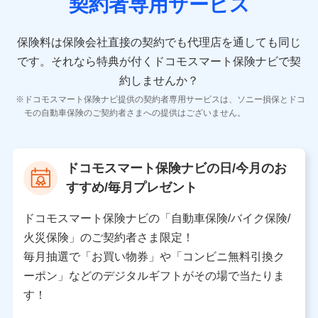
契約者専用サービス
者の氏名、住所、生年月日、性別、保険契約者と被保険
者の関係、保険加入の目的、保険商品の内容、保険料、
保険料のお支払方法、車のメーカーや走行距離などの情
保険料は保険会社直接の契約でも代理店を通しても同じ
報、建物の構造や築年数などの情報、ペットの種類や年
齢などの情報などが含まれます。
です。
それなら特典が付くドコモスマート保険ナビで契
約しませんか？
【共同して利用する者の範囲】
ドコモスマート保険ナビ提供の契約者専用サービスは、ソニー損保とドコ
当社
モの自動車保険のご契約者さまへの提供はございません。
株式会社NTTドコモ
【利用する者の利用目的】
ドコモスマート保険ナビの日/今月のお
当社又は株式会社NTTドコモが提供する保険関連サービ
すすめ/毎月プレゼント
スにおけるユーザ登録受付および管理のため
当社又は株式会社NTTドコモと取引のあるもしくは委託
を受けている保険会社・提携会社の保険その他に関する
ドコモスマート保険ナビの「自動車保険/バイク保険/
情報を提供するため、また維持管理等の委託業務遂行の
火災保険」のご契約者さま限定！
ため、またそれらに付帯、関連する当社、株式会社NTT
ドコモおよび提携会社のサービスを案内、提供するため
毎月抽選で「お買い物券」や「コンビニ無料引換ク
（各サービスで取得したサービス利用履歴、ウェブサイ
ーポン」などのデジタルギフトがその場で当たりま
トの閲覧履歴、購買履歴、ご契約内容等のパーソナルデ
ータを分析して、お客さまの趣味・嗜好・傾向に応じた
す！
サービス・商品等に関するご提案や広告の配信等を行う