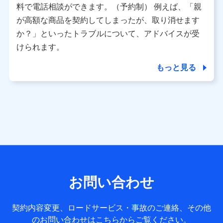
※ パーソナルデータダッシュボードの「第三者提供の管
料で電話相談ができます。（予約制） 例えば、「親
理」の設定状態にかかわらず、共同利用する場合がありま
が高額な商品を契約してしまったが、取り消せます
す。
か？」といったトラブルについて、アドバイスが受
※ dポイントクラブ会員ではないお客さま（2019年12月11
けられます。
日以降、一度もdポイントクラブ会員であったことがないお
客さまに限る）に関する、2019年12月10日以前に取得した
もっと見る
個人データは、こちら の利用目的の範囲内に限って共同利
用します。
当社は株式会社NTTドコモ・フィナンシャルグループ
との間で、以下のとおり個人データを共同利用しま
す。
【共同して利用される利用データの項目】
当社または株式会社NTTドコモ・フィナンシャルグループが
サービス提供等を通じて取得した、以下の情報などの個人デ
お問い合わせ
ータ
基本情報
契約内容変更、ロードサービス・事故のご連絡、その他
氏名、電話番号、メールアドレス、お客さまの識別子、
のお問い合わせはこちらからご覧ください。