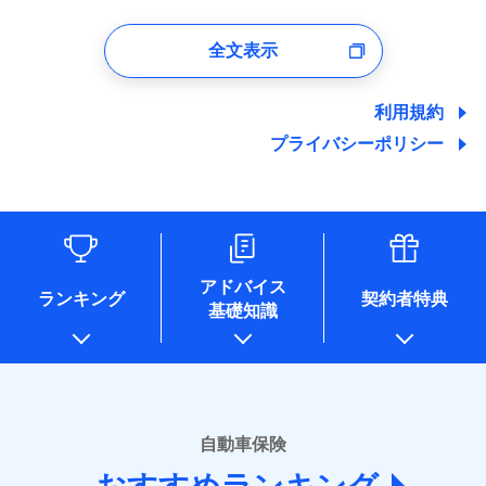
1.見積請求受付時、資料請求受付時、ユーザー登録受
付時
全文表示
ユーザー登録受付および、管理のため
郵便、電話、およびＥメール等により、当社と取引のあるも
しくは委託を受けている保険会社・提携会社の保険その他に
利用規約
関する情報を提供し、金融商品等の契約を勧奨するため、ま
プライバシーポリシー
た維持管理等の委託業務遂行のため、またそれらに付帯、関
連する当社および提携会社のサービスを案内、提供するため
（なお、当社は複数の保険会社と取引があり、取得した個人
情報を取引のある他の保険会社の商品・サービスをご提案す
るために利用させていただくことがあります。）
各種セミナーの開催のため
コンサルティングサービスの実施のため
アドバイス
アンケートやキャンペーン等の実施のため
ランキング
契約者特典
基礎知識
上記に係る案内・手続き・管理等付帯業務を行うため
* 当社が委託を受けている保険会社の情報は、保険会社のホ
ームページに掲載しておりますので、ご確認ください。
■損害保険
あいおいニッセイ同和損害保険株式会社
自動車保険
(https://www.aioinissaydowa.co.jp/)
アクサ損害保険株式会社 (https://www.axa-