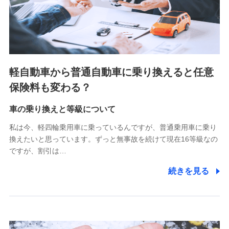
SBIペット少額短期保険株式会社 (https://www.sbipet-
ssi.co.jp/)
SBIリスタ少額短期保険会社
(https://www.jishin.co.jp/)
スマートプラス少額短期保険株式会社
（https://www.smartplus-insurance.com/）
軽自動車から普通自動車に乗り換えると任意
チューリッヒ少額短期保険株式会社
保険料も変わる？
(https://www.zurichssi.co.jp/)
Tokio Marine X少額短期保険株式会社
(https://www.tokiomarine-x.co.jp/)
車の乗り換えと等級について
ペットメディカルサポート株式会社
私は今、軽四輪乗用車に乗っているんですが、普通乗用車に乗り
(https://pshoken.co.jp/)
換えたいと思っています。ずっと無事故を続けて現在16等級なの
リトルファミリー少額短期保険株式会社
ですが、割引は…
(https://www.littlefamily-ssi.com/)
続きを見る
2.共同募集を行う代理店から受領する個人情報
郵便、電話、およびＥメール等により、当社と取引のあるも
しくは委託を受けている保険会社・提携会社の保険その他に
関する情報を提供し、金融商品等の契約を勧奨するため、ま
た維持管理等の委託業務遂行のため、またそれらに付帯、関