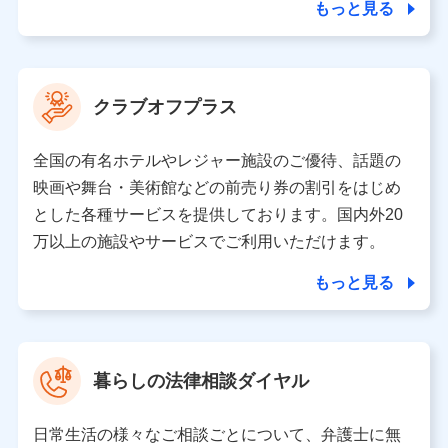
ことがあります。）
もっと見る
各種セミナーの開催のため
コンサルティングサービスの実施のため
アンケートやキャンペーン等の実施のため
上記に係る案内・手続き・管理等付帯業務を行うため
クラブオフプラス
【当該個人データの管理について責任を有する者の名称・住
所・代表者名】
全国の有名ホテルやレジャー施設のご優待、話題の
当該個人データを取り扱う各共同利用者（詳細は次のとお
映画や舞台・美術館などの前売り券の割引をはじめ
り）
とした各種サービスを提供しております。国内外20
東京都千代田区永田町2丁目11番1号 山王パークタワー
万以上の施設やサービスでご利用いただけます。
株式会社NTTドコモ 代表取締役社長 前田 義晃
もっと見る
東京都中央区日本橋人形町2-14-10 アーバンネット日本橋
ビル 3F
株式会社ドコモ・インシュアランス 代表取締役社長 吉
村 忠義
暮らしの法律相談ダイヤル
※ 当社および株式会社NTTドコモは、お客さまの情報を利
用させていただくにあたっては、「NTTドコモ パーソナル
日常生活の様々なご相談ごとについて、弁護士に無
データ憲章」に定める行動原則を順守します 。