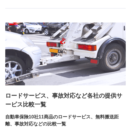
6.採用応募者の個人情報
採用選考および入社手続を実施するため
7.社員（従業者）の個人情報
人事･勤怠･健康・労務等の管理、給与支給、福利厚生・採用
退職関連処理等の各種手続きのため、当社と従業員または従
業員同士の連絡のため
8.取引先個人情報
取引先としての選定業務、営業情報の提供業務、契約締結手
続き業務、取引管理業務、およびこれらに準ずる業務の遂行
のため
ロードサービス、事故対応など各社の提供サ
9.お問い合わせ情報
各種お問い合わせに対応するため
ービス比較一覧
自動車保険10社11商品のロードサービス、無料搬送距
10.受託業務の 個人情報
離、事故対応などの比較一覧
受託業務の遂行およびこれらに準ずる業務の遂行のため