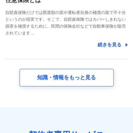
任意保険とは
どのご契約・ご利用などに関する情報。例として、当社
又は株式会社NTTドコモが提供する各種サービスのご契
自賠責保険だけでは限度額の面や運転者自身の補償の面で不十分
約状態・ご利用履歴インターネット利用時の行動に関す
というのが現実です。そこで、自賠責保険ではカバーしきれない
る情報、アプリケーション利用時の行動に関する情報、
損害を補償するために、民間の保険会社などで自動車保険が販売
購入されたサービスや商品の名称・購入場所・決済に関
されています…
する情報、アンケートの回答に関する情報などが含まれ
ます。
続きを見る
保険関連サービス情報
当社又は株式会社NTTドコモが提供する保険関連サービ
スに関して取得し、又は保有する情報。例として、見積
請求受付時、資料請求受付時又はユーザー登録受付時に
提供いただいた情報（氏名、住所、生年月日、性別、保
険契約者と被保険者の関係、保険加入の目的、保険商品
知識・情報をもっと見る
の内容、保険料、保険料のお支払方法、車のメーカーや
走行距離などの情報、建物の構造や築年数などの情報、
ペットの種類や年齢など）及びお客様との応対記録 （お
客様に提示した比較見積の試算結果情報、メールマガジ
ンを提供した際のメール内容や送信履歴の情報及び保険
の更改案内等を提供した際のメール内容や送信履歴など
の情報）が含まれます。
保険契約情報
当社又は株式会社NTTドコモが取得し、又は保有する保
険契約に関する情報。例として、保険契約者及び被保険