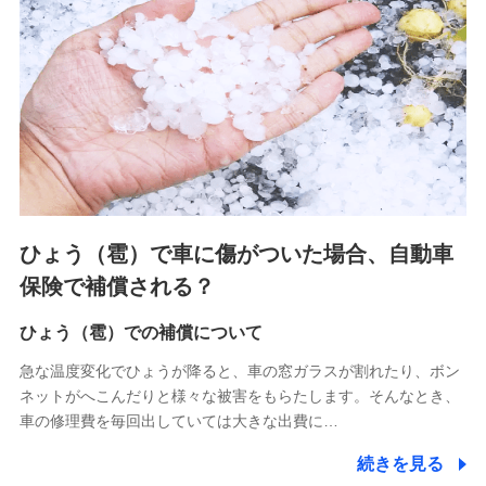
連する当社および提携会社のサービスを案内、提供するため
（なお、当社は複数の保険会社と取引があり、取得した個人
情報を取引のある他の保険会社の商品・サービスをご提案す
るために利用させていただくことがあります。）
上記に係る連絡・手続き・管理等付帯業務を行うため
3.セミナー募集サイトから取得した個人情報
各種セミナーの案内、開催のため
上記に係る連絡・手続き・管理等付帯業務を行うため
4.家族・友達紹介にて取得した個人情報
ひょう（雹）で車に傷がついた場合、自動車
被紹介者への連絡、及び当社と取引のあるもしくは委託を受
保険で補償される？
けている保険会社・提携会社の保険その他に関する情報を提
供し、金融商品等の契約を勧奨するため
ひょう（雹）での補償について
アンケートやキャンペーン等の実施のため
上記に係る連絡・手続き・管理等付帯業務を行うため
急な温度変化でひょうが降ると、車の窓ガラスが割れたり、ボン
ネットがへこんだりと様々な被害をもらたします。そんなとき、
5.通話録音にて取得する情報
車の修理費を毎回出していては大きな出費に…
電話対応の品質向上およびお問合せ内容の正確な把握のため
続きを見る