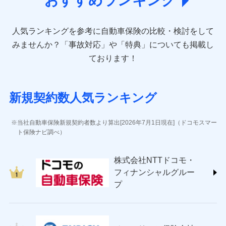
おすすめランキング
direct.co.jp/)
アニコム損害保険株式会社 (https://www.anicom-
人気ランキングを参考に自動車保険の比較・検討をして
sompo.co.jp/)
東京海上ダイレクト損害保険株式会社 (https://www.e-
みませんか？
「事故対応」や「特典」についても掲載し
design.net/)
ております！
AIG損害保険株式会社 (https://www.aig.co.jp/sonpo)
ＳＢＩ損害保険株式会社
(https://www.sbisonpo.co.jp/)
新規契約数人気ランキング
ジェイアイ傷害火災保険株式会社
(https://www.jihoken.co.jp/)
ソニー損害保険株式会社
当社自動車保険新規契約者数より算出[2026年7月1日現在]（ドコモスマー
(https://www.sonysonpo.co.jp/)
ト保険ナビ調べ）
損害保険ジャパン株式会社 (https://www.sompo-
japan.co.jp/)
株式会社NTTドコモ・
ＳＯＭＰＯダイレクト損害保険株式会社
フィナンシャルグルー
(https://www.sompo-direct.co.jp/)
プ
チューリッヒ保険会社 (https://www.zurich.co.jp/)
東京海上日動火災保険株式会社
(https://www.tokiomarine-nichido.co.jp/)
日新火災海上保険株式会社