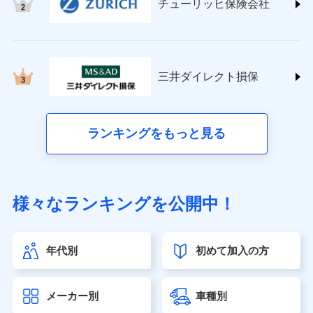
チューリッヒ保険会社
(https://www.nisshinfire.co.jp/)
ペット＆ファミリー損害保険株式会社
(https://www.petfamilyins.co.jp/)
三井住友海上火災保険株式会社 (https://www.ms-
ins.com/)
三井ダイレクト損保
三井ダイレクト損害保険株式会社
(https://www.mitsui-direct.co.jp/)
■生命保険
ランキングをもっと見る
アクサ生命保険株式会社（https://www.axa.co.jp/）
SBI生命保険株式会社（https://www.sbilife.co.jp/）
FWD生命保険株式会社（https://www.fwdlife.co.jp/）
ソニー生命保険株式会社
様々なランキングを公開中！
（https://www.sonylife.co.jp）
SOMPOひまわり生命保険株式会社
（https://www.himawari-life.co.jp/）
年代別
初めて加入の方
第一ネオ生命保険株式会社（https://neofirst.co.jp/）
大樹生命保険株式会社（https://www.taiju-life.co.jp）
太陽生命保険株式会社（https://www.taiyo-
メーカー別
車種別
seimei.co.jp）