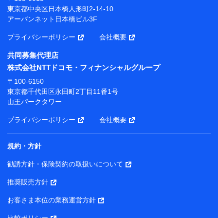
プが提供する保険関連サービスにおけるユーザー登録受
東京都中央区日本橋人形町2-14-10
付および管理のため
アーバンネット日本橋ビル3F
当社または株式会社NTTドコモ・フィナンシャルグルー
プと取引のあるもしくは委託を受けている保険会社・提
プライバシーポリシー
会社概要
携会社の保険その他に関する情報を提供するため、また
維持管理等の委託業務遂行のため、またそれらに付帯、
共同募集代理店
関連する当社または株式会社NTTドコモ・フィナンシャ
株式会社NTTドコモ・フィナンシャルグループ
ルグループおよび提携会社のサービスを案内、提供する
ため
〒100-6150
（各サービスで取得したサービス利用履歴、ウェブサイ
東京都千代田区永田町2丁目11番1号
トの閲覧履歴、購買履歴、ご契約内容等のパーソナルデ
山王パークタワー
ータを分析して、お客さまの趣味・嗜好・傾向に応じた
サービス・商品等に関するご提案や広告の配信等を行う
プライバシーポリシー
会社概要
ことがあります。）
各種セミナーの開催のため
コンサルティングサービスの実施のため
規約・方針
アンケートやキャンペーン等の実施のため
上記に係る案内・手続き・管理等付帯業務を行うため
勧誘方針・保険契約の取扱いについて
【当該個人データの管理について責任を有する者の名称・住
推奨販売方針
所・代表者名】
お客さま本位の業務運営方針
当該個人データを取り扱う各共同利用者（詳細は次のとお
り）