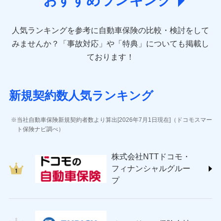
おすすめランキング
direct.co.jp/)
アニコム損害保険株式会社 (https://www.anicom-
人気ランキングを参考に自動車保険の比較・検討をして
sompo.co.jp/)
東京海上ダイレクト損害保険株式会社 (https://www.e-
みませんか？
「事故対応」や「特典」についても掲載し
design.net/)
ております！
AIG損害保険株式会社 (https://www.aig.co.jp/sonpo)
ＳＢＩ損害保険株式会社
(https://www.sbisonpo.co.jp/)
新規契約数人気ランキング
ジェイアイ傷害火災保険株式会社
(https://www.jihoken.co.jp/)
ソニー損害保険株式会社
当社自動車保険新規契約者数より算出[2026年7月1日現在]（ドコモスマー
(https://www.sonysonpo.co.jp/)
ト保険ナビ調べ）
損害保険ジャパン株式会社 (https://www.sompo-
japan.co.jp/)
株式会社NTTドコモ・
ＳＯＭＰＯダイレクト損害保険株式会社
フィナンシャルグルー
(https://www.sompo-direct.co.jp/)
プ
チューリッヒ保険会社 (https://www.zurich.co.jp/)
東京海上日動火災保険株式会社
(https://www.tokiomarine-nichido.co.jp/)
日新火災海上保険株式会社