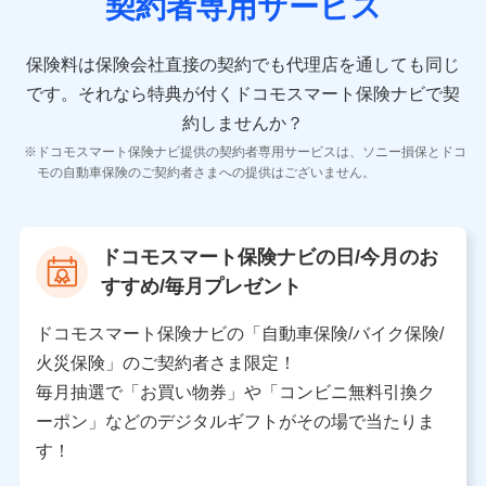
契約者専用サービス
者の氏名、住所、生年月日、性別、保険契約者と被保険
者の関係、保険加入の目的、保険商品の内容、保険料、
保険料のお支払方法、車のメーカーや走行距離などの情
保険料は保険会社直接の契約でも代理店を通しても同じ
報、建物の構造や築年数などの情報、ペットの種類や年
齢などの情報などが含まれます。
です。
それなら特典が付くドコモスマート保険ナビで契
約しませんか？
【共同して利用する者の範囲】
ドコモスマート保険ナビ提供の契約者専用サービスは、ソニー損保とドコ
当社
モの自動車保険のご契約者さまへの提供はございません。
株式会社NTTドコモ
【利用する者の利用目的】
ドコモスマート保険ナビの日/今月のお
当社又は株式会社NTTドコモが提供する保険関連サービ
すすめ/毎月プレゼント
スにおけるユーザ登録受付および管理のため
当社又は株式会社NTTドコモと取引のあるもしくは委託
を受けている保険会社・提携会社の保険その他に関する
ドコモスマート保険ナビの「自動車保険/バイク保険/
情報を提供するため、また維持管理等の委託業務遂行の
火災保険」のご契約者さま限定！
ため、またそれらに付帯、関連する当社、株式会社NTT
ドコモおよび提携会社のサービスを案内、提供するため
毎月抽選で「お買い物券」や「コンビニ無料引換ク
（各サービスで取得したサービス利用履歴、ウェブサイ
ーポン」などのデジタルギフトがその場で当たりま
トの閲覧履歴、購買履歴、ご契約内容等のパーソナルデ
ータを分析して、お客さまの趣味・嗜好・傾向に応じた
す！
サービス・商品等に関するご提案や広告の配信等を行う