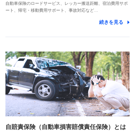
自動車保険のロードサービス、レッカー搬送距離、宿泊費用サポ
11.マイカー通勤管理クラウド並びに法人向けASPサー
ート、帰宅・移動費用サポート、事故対応など…
ビスに関してのお問い合わせ情報
続きを見る
各種お問い合わせに対応するため
当社のサービスに関する情報提供や、皆様に有用なお知らせ
をお送りするため
アンケートの送付のため
当社のサービスや媒体の運営改善に必要なデータを解析し、
分析するため
当社の対応品質向上やお問い合わせ内容の正確な把握のため
個人情報保護管理者の職名、連絡先
株式会社ドコモ・インシュアランス 営業部長
〒103-0013 東京都中央区日本橋人形町2-14-10 アーバン
ネット日本橋ビル 3F
株式会社ドコモ・インシュアランス
個人情報の第三者提供について
当社ではご本人の同意がある場合または法令に基づく場合を
自賠責保険（自動車損害賠償責任保険）とは
除き、第三者に提供いたしません。