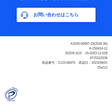
属性、連絡先、dポイントサービスのご利用に関する情
報。例として、dポイントカード番号、性別、年齢、家族
構成、住所、dポイント残高、dポイント利用履歴などが
お問い合わせはこちら
含まれます。
利用情報
当社または株式会社NTTドコモ・フィナンシャルグルー
プが提供する各種サービスなどのご契約・ご利用などに
関する情報。例として、当社または株式会社NTTドコ
モ・フィナンシャルグループが提供する各種サービスの
ご契約状態・ご利用履歴インターネット利用時の行動に
関する情報、アプリケーション利用時の行動に関する情
報、購入されたサービスや商品の名称・購入場所・決済
に関する情報、アンケートの回答に関する情報などが含
まれます。
保険関連サービス情報
当社または株式会社NTTドコモ・フィナンシャルグルー
プが提供する保険関連サービスに関して取得し、又は保
有する情報。例として、見積請求受付時、資料請求受付
時又はユーザー登録受付時に提供いただいた情報（氏
名、住所、生年月日、性別、保険契約者と被保険者の関
係、保険加入の目的、保険商品の内容、保険料、保険料
のお支払方法、車のメーカーや走行距離などの情報、建
物の構造や築年数などの情報、ペットの種類や年齢な
ど）及びお客様との応対記録（お客様に提示した比較見