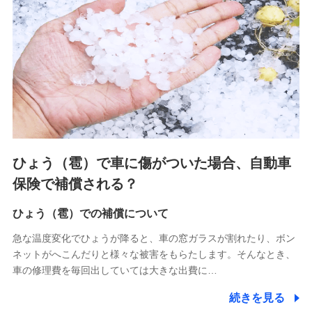
連する当社および提携会社のサービスを案内、提供するため
（なお、当社は複数の保険会社と取引があり、取得した個人
情報を取引のある他の保険会社の商品・サービスをご提案す
るために利用させていただくことがあります。）
上記に係る連絡・手続き・管理等付帯業務を行うため
3.セミナー募集サイトから取得した個人情報
各種セミナーの案内、開催のため
上記に係る連絡・手続き・管理等付帯業務を行うため
4.家族・友達紹介にて取得した個人情報
ひょう（雹）で車に傷がついた場合、自動車
被紹介者への連絡、及び当社と取引のあるもしくは委託を受
保険で補償される？
けている保険会社・提携会社の保険その他に関する情報を提
供し、金融商品等の契約を勧奨するため
ひょう（雹）での補償について
アンケートやキャンペーン等の実施のため
上記に係る連絡・手続き・管理等付帯業務を行うため
急な温度変化でひょうが降ると、車の窓ガラスが割れたり、ボン
ネットがへこんだりと様々な被害をもらたします。そんなとき、
5.通話録音にて取得する情報
車の修理費を毎回出していては大きな出費に…
電話対応の品質向上およびお問合せ内容の正確な把握のため
続きを見る