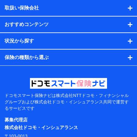
積の試算結果情報、メールマガジンを提供した際のメー
取扱い保険会社
ル内容や送信履歴の情報及び保険の更改案内等を提供し
た際のメール内容や送信履歴などの情報）が含まれま
す。
おすすめコンテンツ
保険契約情報
当社または株式会社NTTドコモ・フィナンシャルグルー
プが取得し、又は保有する保険契約に関する情報。例と
状況から探す
して、保険契約者及び被保険者の氏名、住所、生年月
日、性別、保険契約者と被保険者の関係、保険加入の目
的、保険商品の内容、保険料、保険料のお支払方法、車
保険の種類から選ぶ
のメーカーや走行距離などの情報、建物の構造や築年数
などの情報、ペットの種類や年齢などの情報などが含ま
れます。
提供当事者から受領当事者が個人データを取得する方法
電子的・電磁的方法等
【共同して利用する者の範囲】
ドコモスマート保険ナビは
株式会社NTTドコモ・フィナンシャル
グループおよび
株式会社ドコモ・インシュアランス共同で
運営す
当社
るサービスです
株式会社NTTドコモ・フィナンシャルグループ
募集代理店
【利用目的】
株式会社ドコモ・インシュアランス
当社または株式会社NTTドコモ・フィナンシャルグルー
〒103-0013