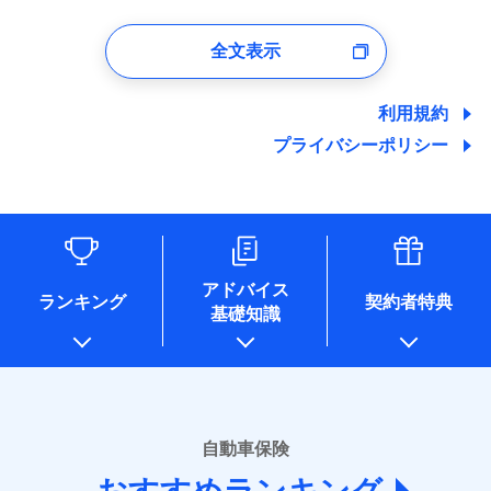
1.見積請求受付時、資料請求受付時、ユーザー登録受
付時
全文表示
ユーザー登録受付および、管理のため
郵便、電話、およびＥメール等により、当社と取引のあるも
しくは委託を受けている保険会社・提携会社の保険その他に
利用規約
関する情報を提供し、金融商品等の契約を勧奨するため、ま
プライバシーポリシー
た維持管理等の委託業務遂行のため、またそれらに付帯、関
連する当社および提携会社のサービスを案内、提供するため
（なお、当社は複数の保険会社と取引があり、取得した個人
情報を取引のある他の保険会社の商品・サービスをご提案す
るために利用させていただくことがあります。）
各種セミナーの開催のため
コンサルティングサービスの実施のため
アドバイス
アンケートやキャンペーン等の実施のため
ランキング
契約者特典
基礎知識
上記に係る案内・手続き・管理等付帯業務を行うため
* 当社が委託を受けている保険会社の情報は、保険会社のホ
ームページに掲載しておりますので、ご確認ください。
■損害保険
あいおいニッセイ同和損害保険株式会社
自動車保険
(https://www.aioinissaydowa.co.jp/)
アクサ損害保険株式会社 (https://www.axa-