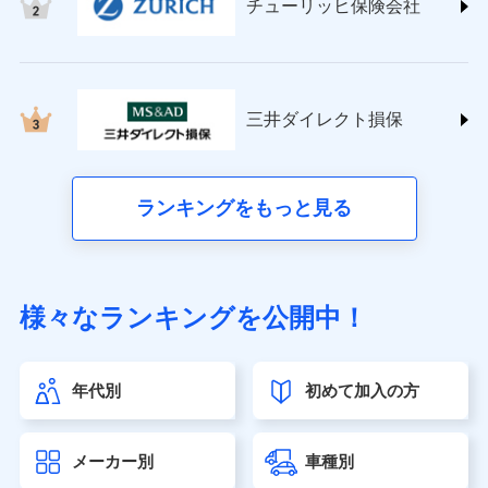
チューリッヒ保険会社
(https://www.nisshinfire.co.jp/)
ペット＆ファミリー損害保険株式会社
(https://www.petfamilyins.co.jp/)
三井住友海上火災保険株式会社 (https://www.ms-
ins.com/)
三井ダイレクト損保
三井ダイレクト損害保険株式会社
(https://www.mitsui-direct.co.jp/)
■生命保険
ランキングをもっと見る
アクサ生命保険株式会社（https://www.axa.co.jp/）
SBI生命保険株式会社（https://www.sbilife.co.jp/）
FWD生命保険株式会社（https://www.fwdlife.co.jp/）
ソニー生命保険株式会社
様々なランキングを公開中！
（https://www.sonylife.co.jp）
SOMPOひまわり生命保険株式会社
（https://www.himawari-life.co.jp/）
年代別
初めて加入の方
第一ネオ生命保険株式会社（https://neofirst.co.jp/）
大樹生命保険株式会社（https://www.taiju-life.co.jp）
太陽生命保険株式会社（https://www.taiyo-
メーカー別
車種別
seimei.co.jp）