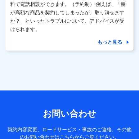
※ パーソナルデータダッシュボードの「第三者提供の管
料で電話相談ができます。（予約制） 例えば、「親
理」の設定状態にかかわらず、共同利用する場合がありま
が高額な商品を契約してしまったが、取り消せます
す。
か？」といったトラブルについて、アドバイスが受
※ dポイントクラブ会員ではないお客さま（2019年12月11
けられます。
日以降、一度もdポイントクラブ会員であったことがないお
客さまに限る）に関する、2019年12月10日以前に取得した
もっと見る
個人データは、こちら の利用目的の範囲内に限って共同利
用します。
当社は株式会社NTTドコモ・フィナンシャルグループ
との間で、以下のとおり個人データを共同利用しま
す。
【共同して利用される利用データの項目】
当社または株式会社NTTドコモ・フィナンシャルグループが
サービス提供等を通じて取得した、以下の情報などの個人デ
お問い合わせ
ータ
基本情報
契約内容変更、ロードサービス・事故のご連絡、その他
氏名、電話番号、メールアドレス、お客さまの識別子、
のお問い合わせはこちらからご覧ください。