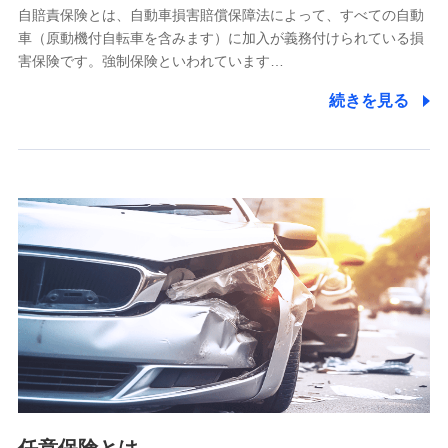
自賠責保険とは、自動車損害賠償保障法によって、すべての自動
業務の委託
車（原動機付自転車を含みます）に加入が義務付けられている損
当社は利用目的の達成に必要な範囲内において個人情報の取
害保険です。強制保険といわれています…
り扱いの全部または一部を委託する場合があります。
続きを見る
個人データの共同利用
当社は株式会社NTTドコモとの間で、以下のとおり個
人データを共同利用します。
【共同して利用される利用データの項目】
当社又は株式会社NTTドコモがサービス提供等を通じて取得
した、以下の情報などの個人データ
基本情報
氏名、電話番号、メールアドレス、お客さまの識別子、
属性、連絡先、dポイントサービスのご利用に関する情
報。例として、dポイントカード番号、性別、年齢、家族
構成、住所、dポイント残高、dポイント利用履歴などが
含まれます。
利用情報
当社又は株式会社NTTドコモが提供する各種サービスな