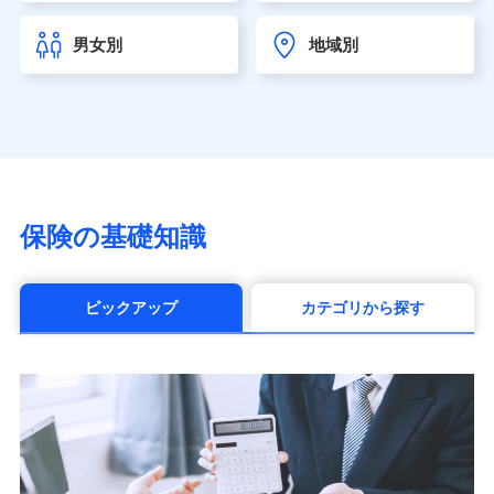
チューリッヒ生命保険株式会社
（https://www.zurichlife.co.jp/）
男女別
地域別
東京海上日動あんしん生命保険株式会社
（https://www.tmn-anshin.co.jp/）
なないろ生命保険株式会社
（https://www.nanairolife.co.jp/）
日本生命保険相互会社（https://www.nissay.co.jp）
はなさく生命保険株式会社
（https://www.life8739.co.jp/）
マニュライフ生命保険株式会社
保険の基礎知識
（https://www.manulife.co.jp/）
三井住友海上あいおい生命保険株式会社
（https://www.msa-life.co.jp/）
ピックアップ
カテゴリから探す
メットライフ生命株式会社(https://www.metlife.co.jp/)
メディケア生命保険株式会社
（https://www.medicarelife.com/）
■少額短期保険
株式会社アシロ少額短期保険 (https://kailash.co.jp/)
SBIいきいき少額短期保険会社 (https://www.i-
sedai.com/)