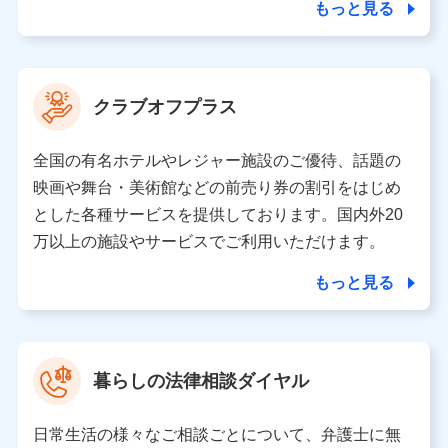
ことがあります。）
もっと見る
各種セミナーの開催のため
コンサルティングサービスの実施のため
アンケートやキャンペーン等の実施のため
上記に係る案内・手続き・管理等付帯業務を行うため
クラブオフプラス
【当該個人データの管理について責任を有する者の名称・住
所・代表者名】
全国の有名ホテルやレジャー施設のご優待、話題の
当該個人データを取り扱う各共同利用者（詳細は次のとお
映画や舞台・美術館などの前売り券の割引をはじめ
り）
とした各種サービスを提供しております。国内外20
東京都千代田区永田町2丁目11番1号 山王パークタワー
万以上の施設やサービスでご利用いただけます。
株式会社NTTドコモ 代表取締役社長 前田 義晃
もっと見る
東京都中央区日本橋人形町2-14-10 アーバンネット日本橋
ビル 3F
株式会社ドコモ・インシュアランス 代表取締役社長 吉
村 忠義
暮らしの法律相談ダイヤル
※ 当社および株式会社NTTドコモは、お客さまの情報を利
用させていただくにあたっては、「NTTドコモ パーソナル
日常生活の様々なご相談ごとについて、弁護士に無
データ憲章」に定める行動原則を順守します 。