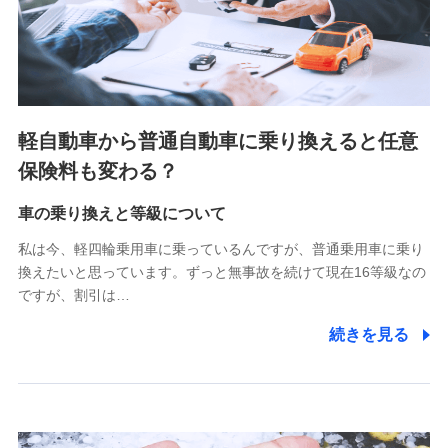
SBIペット少額短期保険株式会社 (https://www.sbipet-
ssi.co.jp/)
SBIリスタ少額短期保険会社
(https://www.jishin.co.jp/)
スマートプラス少額短期保険株式会社
（https://www.smartplus-insurance.com/）
軽自動車から普通自動車に乗り換えると任意
チューリッヒ少額短期保険株式会社
保険料も変わる？
(https://www.zurichssi.co.jp/)
Tokio Marine X少額短期保険株式会社
(https://www.tokiomarine-x.co.jp/)
車の乗り換えと等級について
ペットメディカルサポート株式会社
私は今、軽四輪乗用車に乗っているんですが、普通乗用車に乗り
(https://pshoken.co.jp/)
換えたいと思っています。ずっと無事故を続けて現在16等級なの
リトルファミリー少額短期保険株式会社
ですが、割引は…
(https://www.littlefamily-ssi.com/)
続きを見る
2.共同募集を行う代理店から受領する個人情報
郵便、電話、およびＥメール等により、当社と取引のあるも
しくは委託を受けている保険会社・提携会社の保険その他に
関する情報を提供し、金融商品等の契約を勧奨するため、ま
た維持管理等の委託業務遂行のため、またそれらに付帯、関