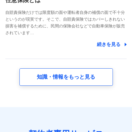
任意保険とは
どのご契約・ご利用などに関する情報。例として、当社
又は株式会社NTTドコモが提供する各種サービスのご契
自賠責保険だけでは限度額の面や運転者自身の補償の面で不十分
約状態・ご利用履歴インターネット利用時の行動に関す
というのが現実です。そこで、自賠責保険ではカバーしきれない
る情報、アプリケーション利用時の行動に関する情報、
損害を補償するために、民間の保険会社などで自動車保険が販売
購入されたサービスや商品の名称・購入場所・決済に関
されています…
する情報、アンケートの回答に関する情報などが含まれ
ます。
続きを見る
保険関連サービス情報
当社又は株式会社NTTドコモが提供する保険関連サービ
スに関して取得し、又は保有する情報。例として、見積
請求受付時、資料請求受付時又はユーザー登録受付時に
提供いただいた情報（氏名、住所、生年月日、性別、保
険契約者と被保険者の関係、保険加入の目的、保険商品
知識・情報をもっと見る
の内容、保険料、保険料のお支払方法、車のメーカーや
走行距離などの情報、建物の構造や築年数などの情報、
ペットの種類や年齢など）及びお客様との応対記録 （お
客様に提示した比較見積の試算結果情報、メールマガジ
ンを提供した際のメール内容や送信履歴の情報及び保険
の更改案内等を提供した際のメール内容や送信履歴など
の情報）が含まれます。
保険契約情報
当社又は株式会社NTTドコモが取得し、又は保有する保
険契約に関する情報。例として、保険契約者及び被保険