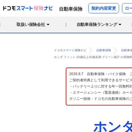
契約内容変更
ロ
自動車保険
取扱い保険会社
自動車保険ランキング
ドコモスマート保険ナビ
自動車保険
自動車
ホンダ フィット 26歳以上30歳未満 グリーン免許 の保
2026.8.7 自動車保険・バイク保
ご契約者特典として利用できるサービ
・バッテリー上りに対する年一回無料対
・エマージェンシー（緊急連絡）カード
※ソニー損保・ドコモの自動車保険の
ホン