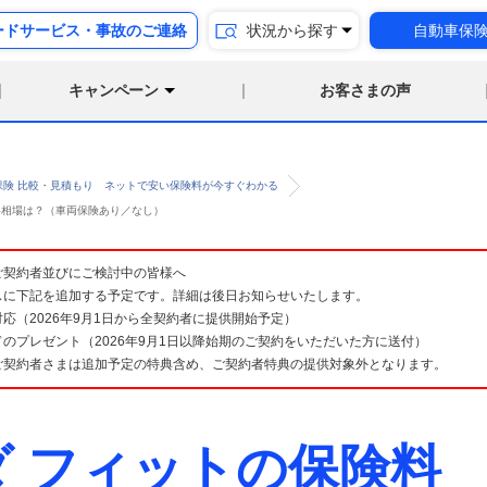
ードサービス・事故のご連絡
状況から探す
自動車保
キャンペーン
お客さまの声
保険 比較・見積もり ネットで安い保険料が今すぐわかる
険料相場は？（車両保険あり／なし）
険 ご契約者並びにご検討中の皆様へ
スに下記を追加する予定です。詳細は後日お知らせいたします。
応（2026年9月1日から全契約者に提供開始予定）
のプレゼント（2026年9月1日以降始期のご契約をいただいた方に送付）
ご契約者さまは追加予定の特典含め、ご契約者特典の提供対象外となります。
ダ フィットの保険料