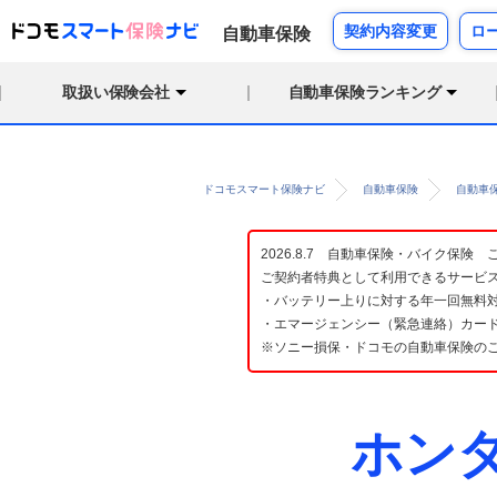
契約内容変更
ロ
自動車保険
取扱い保険会社
自動車保険ランキング
ドコモスマート保険ナビ
自動車保険
自動車
2026.8.7 自動車保険・バイク保
ご契約者特典として利用できるサービ
・バッテリー上りに対する年一回無料対
・エマージェンシー（緊急連絡）カード
※ソニー損保・ドコモの自動車保険の
ホン