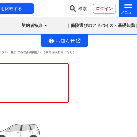
険を比較する
検索
ログイン
契約者特典
保険選びのアドバイス・基礎知識
お知らせ
未満 ブルー免許 の保険料相場は？（車両保険あり／なし）