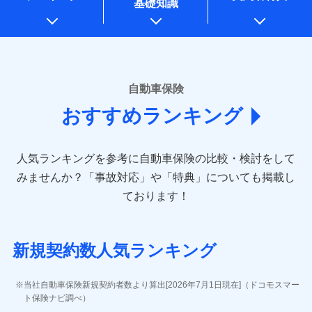
基礎知識
上記に係る案内・手続き・管理等付帯業務を行うため
* 当社が委託を受けている保険会社の情報は、保険会社のホ
ームページに掲載しておりますので、ご確認ください。
■損害保険
あいおいニッセイ同和損害保険株式会社
自動車保険
(https://www.aioinissaydowa.co.jp/)
おすすめランキング
アクサ損害保険株式会社 (https://www.axa-
direct.co.jp/)
アニコム損害保険株式会社 (https://www.anicom-
人気ランキングを参考に自動車保険の比較・検討をして
sompo.co.jp/)
東京海上ダイレクト損害保険株式会社 (https://www.e-
みませんか？
「事故対応」や「特典」についても掲載し
design.net/)
ております！
AIG損害保険株式会社 (https://www.aig.co.jp/sonpo)
ＳＢＩ損害保険株式会社
(https://www.sbisonpo.co.jp/)
新規契約数人気ランキング
ジェイアイ傷害火災保険株式会社
(https://www.jihoken.co.jp/)
ソニー損害保険株式会社
当社自動車保険新規契約者数より算出[2026年7月1日現在]（ドコモスマー
(https://www.sonysonpo.co.jp/)
ト保険ナビ調べ）
損害保険ジャパン株式会社 (https://www.sompo-