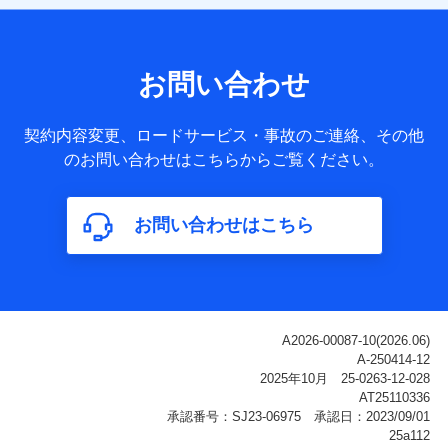
【共同して利用される利用データの項目】
当社または株式会社NTTドコモ・フィナンシャルグループが
サービス提供等を通じて取得した、以下の情報などの個人デ
お問い合わせ
ータ
基本情報
契約内容変更、ロードサービス・事故のご連絡、その他
氏名、電話番号、メールアドレス、お客さまの識別子、
のお問い合わせはこちらからご覧ください。
属性、連絡先、dポイントサービスのご利用に関する情
報。例として、dポイントカード番号、性別、年齢、家族
構成、住所、dポイント残高、dポイント利用履歴などが
お問い合わせはこちら
含まれます。
利用情報
当社または株式会社NTTドコモ・フィナンシャルグルー
プが提供する各種サービスなどのご契約・ご利用などに
関する情報。例として、当社または株式会社NTTドコ
モ・フィナンシャルグループが提供する各種サービスの
ご契約状態・ご利用履歴インターネット利用時の行動に
関する情報、アプリケーション利用時の行動に関する情
報、購入されたサービスや商品の名称・購入場所・決済
に関する情報、アンケートの回答に関する情報などが含
まれます。
保険関連サービス情報