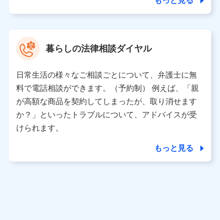
もっと見る
東京都中央区日本橋人形町2-14-10 アーバンネット日本橋
ビル 3F
株式会社ドコモ・インシュアランス 代表取締役社長 吉
村 忠義
暮らしの法律相談ダイヤル
※ 当社および株式会社NTTドコモは、お客さまの情報を利
用させていただくにあたっては、「NTTドコモ パーソナル
日常生活の様々なご相談ごとについて、弁護士に無
データ憲章」に定める行動原則を順守します 。
※ パーソナルデータダッシュボードの「第三者提供の管
料で電話相談ができます。（予約制） 例えば、「親
理」の設定状態にかかわらず、共同利用する場合がありま
が高額な商品を契約してしまったが、取り消せます
す。
か？」といったトラブルについて、アドバイスが受
※ dポイントクラブ会員ではないお客さま（2019年12月11
けられます。
日以降、一度もdポイントクラブ会員であったことがないお
客さまに限る）に関する、2019年12月10日以前に取得した
もっと見る
個人データは、こちら の利用目的の範囲内に限って共同利
用します。
当社は株式会社NTTドコモ・フィナンシャルグループ
との間で、以下のとおり個人データを共同利用しま
す。