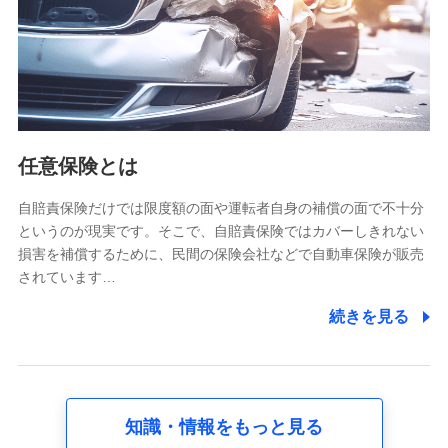
基本情報
氏名、電話番号、メールアドレス、お客さまの識別子、
属性、連絡先、dポイントサービスのご利用に関する情
報。例として、dポイントカード番号、性別、年齢、家族
構成、住所、dポイント残高、dポイント利用履歴などが
含まれます。
利用情報
任意保険とは
当社又は株式会社NTTドコモが提供する各種サービスな
どのご契約・ご利用などに関する情報。例として、当社
又は株式会社NTTドコモが提供する各種サービスのご契
自賠責保険だけでは限度額の面や運転者自身の補償の面で不十分
約状態・ご利用履歴インターネット利用時の行動に関す
というのが現実です。そこで、自賠責保険ではカバーしきれない
る情報、アプリケーション利用時の行動に関する情報、
損害を補償するために、民間の保険会社などで自動車保険が販売
購入されたサービスや商品の名称・購入場所・決済に関
されています…
する情報、アンケートの回答に関する情報などが含まれ
ます。
続きを見る
保険関連サービス情報
当社又は株式会社NTTドコモが提供する保険関連サービ
スに関して取得し、又は保有する情報。例として、見積
請求受付時、資料請求受付時又はユーザー登録受付時に
提供いただいた情報（氏名、住所、生年月日、性別、保
険契約者と被保険者の関係、保険加入の目的、保険商品
知識・情報をもっと見る
の内容、保険料、保険料のお支払方法、車のメーカーや