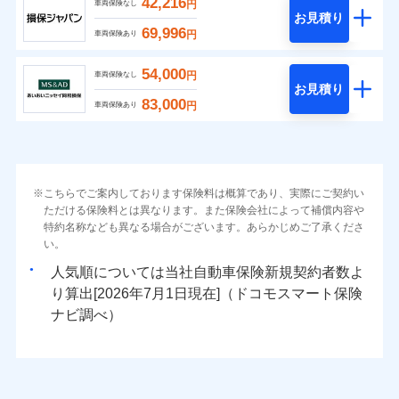
42,216
円
車両保険なし
お見積り
69,996
円
車両保険あり
54,000
円
車両保険なし
お見積り
83,000
円
車両保険あり
こちらでご案内しております保険料は概算であり、実際にご契約い
ただける保険料とは異なります。また保険会社によって補償内容や
特約名称なども異なる場合がございます。あらかじめご了承くださ
い。
人気順については当社
新規契約者数よ
り算出[
年
月
日現在]（ドコモスマート保険
ナビ調べ）