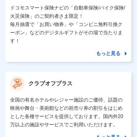
当社又は株式会社NTTドコモと取引のあるもしくは委託
を受けている保険会社・提携会社の保険その他に関する
ドコモスマート保険ナビの「自動車保険/バイク保険/
情報を提供するため、また維持管理等の委託業務遂行の
火災保険」のご契約者さま限定！
ため、またそれらに付帯、関連する当社、株式会社NTT
ドコモおよび提携会社のサービスを案内、提供するため
毎月抽選で「お買い物券」や「コンビニ無料引換ク
（各サービスで取得したサービス利用履歴、ウェブサイ
ーポン」などのデジタルギフトがその場で当たりま
トの閲覧履歴、購買履歴、ご契約内容等のパーソナルデ
ータを分析して、お客さまの趣味・嗜好・傾向に応じた
す！
サービス・商品等に関するご提案や広告の配信等を行う
ことがあります。）
もっと見る
各種セミナーの開催のため
コンサルティングサービスの実施のため
アンケートやキャンペーン等の実施のため
上記に係る案内・手続き・管理等付帯業務を行うため
クラブオフプラス
【当該個人データの管理について責任を有する者の名称・住
所・代表者名】
全国の有名ホテルやレジャー施設のご優待、話題の
当該個人データを取り扱う各共同利用者（詳細は次のとお
映画や舞台・美術館などの前売り券の割引をはじめ
り）
とした各種サービスを提供しております。国内外20
東京都千代田区永田町2丁目11番1号 山王パークタワー
万以上の施設やサービスでご利用いただけます。
株式会社NTTドコモ 代表取締役社長 前田 義晃