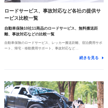
ロードサービス、事故対応など各社の提供サ
9.お問い合わせ情報
各種お問い合わせに対応するため
ービス比較一覧
自動車保険10社11商品のロードサービス、無料搬送距
10.受託業務の 個人情報
離、事故対応などの比較一覧
受託業務の遂行およびこれらに準ずる業務の遂行のため
自動車保険のロードサービス、レッカー搬送距離、宿泊費用サポ
11.マイカー通勤管理クラウド並びに法人向けASPサー
ート、帰宅・移動費用サポート、事故対応など…
ビスに関してのお問い合わせ情報
続きを見る
各種お問い合わせに対応するため
当社のサービスに関する情報提供や、皆様に有用なお知らせ
をお送りするため
アンケートの送付のため
当社のサービスや媒体の運営改善に必要なデータを解析し、
分析するため
当社の対応品質向上やお問い合わせ内容の正確な把握のため
個人情報保護管理者の職名、連絡先
株式会社ドコモ・インシュアランス 営業部長
〒103-0013 東京都中央区日本橋人形町2-14-10 アーバン