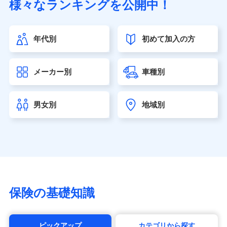
様々なランキングを公開中！
（https://www.sonylife.co.jp）
SOMPOひまわり生命保険株式会社
（https://www.himawari-life.co.jp/）
年代別
初めて加入の方
第一ネオ生命保険株式会社（https://neofirst.co.jp/）
大樹生命保険株式会社（https://www.taiju-life.co.jp）
太陽生命保険株式会社（https://www.taiyo-
メーカー別
車種別
seimei.co.jp）
チューリッヒ生命保険株式会社
（https://www.zurichlife.co.jp/）
男女別
地域別
東京海上日動あんしん生命保険株式会社
（https://www.tmn-anshin.co.jp/）
なないろ生命保険株式会社
（https://www.nanairolife.co.jp/）
日本生命保険相互会社（https://www.nissay.co.jp）
はなさく生命保険株式会社
（https://www.life8739.co.jp/）
マニュライフ生命保険株式会社
保険の基礎知識
（https://www.manulife.co.jp/）
三井住友海上あいおい生命保険株式会社
（https://www.msa-life.co.jp/）
ピックアップ
カテゴリから探す