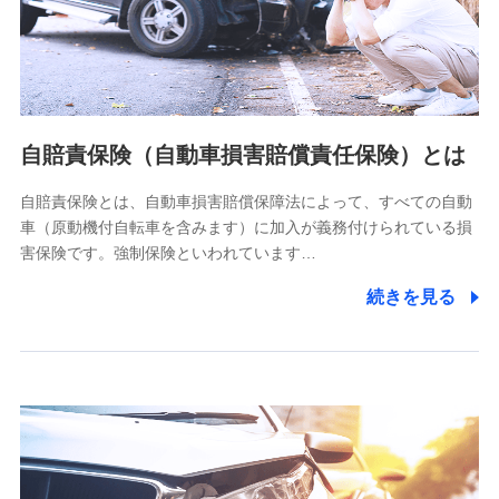
ネット日本橋ビル 3F
株式会社ドコモ・インシュアランス
個人情報の第三者提供について
当社ではご本人の同意がある場合または法令に基づく場合を
自賠責保険（自動車損害賠償責任保険）とは
除き、第三者に提供いたしません。
自賠責保険とは、自動車損害賠償保障法によって、すべての自動
業務の委託
車（原動機付自転車を含みます）に加入が義務付けられている損
当社は利用目的の達成に必要な範囲内において個人情報の取
害保険です。強制保険といわれています…
り扱いの全部または一部を委託する場合があります。
続きを見る
個人データの共同利用
当社は株式会社NTTドコモとの間で、以下のとおり個
人データを共同利用します。
【共同して利用される利用データの項目】
当社又は株式会社NTTドコモがサービス提供等を通じて取得
した、以下の情報などの個人データ