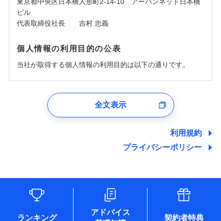
東京都中央区日本橋人形町2-14-10 アーバンネット日本橋
ビル
代表取締役社長 吉村 忠義
個人情報の利用目的の公表
当社が取得する個人情報の利用目的は以下の通りです。
1.見積請求受付時、資料請求受付時、ユーザー登録受
付時
全文表示
ユーザー登録受付および、管理のため
郵便、電話、およびＥメール等により、当社と取引のあるも
しくは委託を受けている保険会社・提携会社の保険その他に
利用規約
関する情報を提供し、金融商品等の契約を勧奨するため、ま
プライバシーポリシー
た維持管理等の委託業務遂行のため、またそれらに付帯、関
連する当社および提携会社のサービスを案内、提供するため
（なお、当社は複数の保険会社と取引があり、取得した個人
情報を取引のある他の保険会社の商品・サービスをご提案す
るために利用させていただくことがあります。）
各種セミナーの開催のため
コンサルティングサービスの実施のため
アドバイス
アンケートやキャンペーン等の実施のため
ランキング
契約者特典