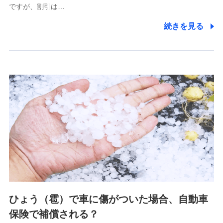
ですが、割引は…
(https://www.littlefamily-ssi.com/)
続きを見る
2.共同募集を行う代理店から受領する個人情報
郵便、電話、およびＥメール等により、当社と取引のあるも
しくは委託を受けている保険会社・提携会社の保険その他に
関する情報を提供し、金融商品等の契約を勧奨するため、ま
た維持管理等の委託業務遂行のため、またそれらに付帯、関
連する当社および提携会社のサービスを案内、提供するため
（なお、当社は複数の保険会社と取引があり、取得した個人
情報を取引のある他の保険会社の商品・サービスをご提案す
るために利用させていただくことがあります。）
上記に係る連絡・手続き・管理等付帯業務を行うため
3.セミナー募集サイトから取得した個人情報
各種セミナーの案内、開催のため
上記に係る連絡・手続き・管理等付帯業務を行うため
4.家族・友達紹介にて取得した個人情報
ひょう（雹）で車に傷がついた場合、自動車
被紹介者への連絡、及び当社と取引のあるもしくは委託を受
保険で補償される？
けている保険会社・提携会社の保険その他に関する情報を提