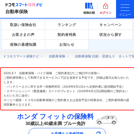
自動車保険
保険比較
ログイン
メニュー
取扱い保険会社
ランキング
キャンペーン
お客さまの声
契約者特典
状況から探す
保険の基礎知識
お知らせ
ドコモスマート保険ナビ
自動車保険
自動車保険 比較・見積もり ネットで
2026.8.7 自動車保険・バイク保険 ご契約者並びにご検討中の皆様へ
ご契約者特典として利用できるサービスに下記を追加する予定です。詳細は後日お知らせいた
します。
・バッテリー上りに対する年一回無料対応（2026年9月1日から全契約者に提供開始予定）
・エマージェンシー（緊急連絡）カードのプレゼント（2026年9月1日以降始期のご契約をい
ただいた方に送付）
※ソニー損保・ドコモの自動車保険のご契約者さまは追加予定の特典含め、ご契約者特典の提
供対象外となります。
ホンダ フィットの保険料
30歳以上40歳未満 ブルー免許
お見積もり条件詳細