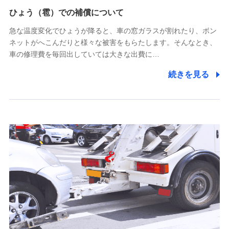
供し、金融商品等の契約を勧奨するため
ひょう（雹）での補償について
アンケートやキャンペーン等の実施のため
上記に係る連絡・手続き・管理等付帯業務を行うため
急な温度変化でひょうが降ると、車の窓ガラスが割れたり、ボン
ネットがへこんだりと様々な被害をもらたします。そんなとき、
5.通話録音にて取得する情報
車の修理費を毎回出していては大きな出費に…
電話対応の品質向上およびお問合せ内容の正確な把握のため
続きを見る
6.採用応募者の個人情報
採用選考および入社手続を実施するため
7.社員（従業者）の個人情報
人事･勤怠･健康・労務等の管理、給与支給、福利厚生・採用
退職関連処理等の各種手続きのため、当社と従業員または従
業員同士の連絡のため
8.取引先個人情報
取引先としての選定業務、営業情報の提供業務、契約締結手
続き業務、取引管理業務、およびこれらに準ずる業務の遂行
のため