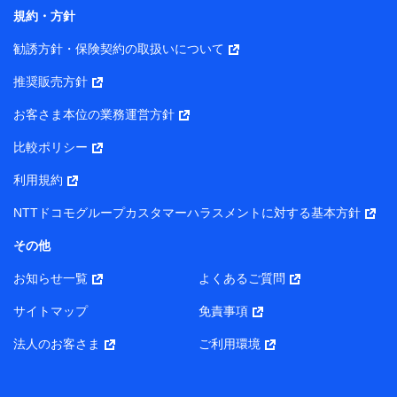
コンサルティングサービスの実施のため
規約・方針
アンケートやキャンペーン等の実施のため
上記に係る案内・手続き・管理等付帯業務を行うため
勧誘方針・保険契約の取扱いについて
【当該個人データの管理について責任を有する者の名称・住
推奨販売方針
所・代表者名】
お客さま本位の業務運営方針
当該個人データを取り扱う各共同利用者（詳細は次のとお
り）
比較ポリシー
東京都千代田区永田町2丁目11番1号 山王パークタワー
利用規約
株式会社NTTドコモ・フィナンシャルグループ 代表取締役
社長 廣井 孝史
NTTドコモグループカスタマーハラスメントに対する基本方針
東京都中央区日本橋人形町2-14-10 アーバンネット日本橋
その他
ビル 3F
お知らせ一覧
よくあるご質問
株式会社ドコモ・インシュアランス 代表取締役社長 吉
村 忠義
サイトマップ
免責事項
また当社は、オンライン面談による保険のご相談にあたっ
法人のお客さま
ご利用環境
て、以下の提携代理店とお客様の個人データを共同利用する
ことがあります。