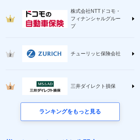
japan.co.jp/)
株式会社NTTドコモ・
ＳＯＭＰＯダイレクト損害保険株式会社
フィナンシャルグルー
(https://www.sompo-direct.co.jp/)
プ
チューリッヒ保険会社 (https://www.zurich.co.jp/)
東京海上日動火災保険株式会社
(https://www.tokiomarine-nichido.co.jp/)
日新火災海上保険株式会社
チューリッヒ保険会社
(https://www.nisshinfire.co.jp/)
ペット＆ファミリー損害保険株式会社
(https://www.petfamilyins.co.jp/)
三井住友海上火災保険株式会社 (https://www.ms-
ins.com/)
三井ダイレクト損保
三井ダイレクト損害保険株式会社
(https://www.mitsui-direct.co.jp/)
■生命保険
ランキングをもっと見る
アクサ生命保険株式会社（https://www.axa.co.jp/）
SBI生命保険株式会社（https://www.sbilife.co.jp/）
FWD生命保険株式会社（https://www.fwdlife.co.jp/）
ソニー生命保険株式会社