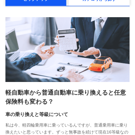
メットライフ生命株式会社(https://www.metlife.co.jp/)
メディケア生命保険株式会社
（https://www.medicarelife.com/）
■少額短期保険
株式会社アシロ少額短期保険 (https://kailash.co.jp/)
SBIいきいき少額短期保険会社 (https://www.i-
sedai.com/)
SBIペット少額短期保険株式会社 (https://www.sbipet-
ssi.co.jp/)
SBIリスタ少額短期保険会社
(https://www.jishin.co.jp/)
スマートプラス少額短期保険株式会社
（https://www.smartplus-insurance.com/）
軽自動車から普通自動車に乗り換えると任意
チューリッヒ少額短期保険株式会社
保険料も変わる？
(https://www.zurichssi.co.jp/)
Tokio Marine X少額短期保険株式会社
(https://www.tokiomarine-x.co.jp/)
車の乗り換えと等級について
ペットメディカルサポート株式会社
私は今、軽四輪乗用車に乗っているんですが、普通乗用車に乗り
(https://pshoken.co.jp/)
換えたいと思っています。ずっと無事故を続けて現在16等級なの
リトルファミリー少額短期保険株式会社