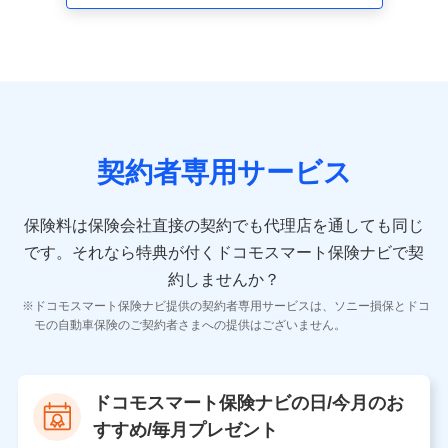
走行距離などの情報、建物の構造や築年数などの情報、
ペットの種類や年齢など）及びお客様との応対記録 （お
客様に提示した比較見積の試算結果情報、メールマガジ
ンを提供した際のメール内容や送信履歴の情報及び保険
の更改案内等を提供した際のメール内容や送信履歴など
の情報）が含まれます。
保険契約情報
当社又は株式会社NTTドコモが取得し、又は保有する保
険契約に関する情報。例として、保険契約者及び被保険
契約者専用サービス
者の氏名、住所、生年月日、性別、保険契約者と被保険
者の関係、保険加入の目的、保険商品の内容、保険料、
保険料のお支払方法、車のメーカーや走行距離などの情
保険料は保険会社直接の契約でも代理店を通しても同じ
報、建物の構造や築年数などの情報、ペットの種類や年
齢などの情報などが含まれます。
です。
それなら特典が付くドコモスマート保険ナビで契
約しませんか？
【共同して利用する者の範囲】
ドコモスマート保険ナビ提供の契約者専用サービスは、ソニー損保とドコ
当社
モの自動車保険のご契約者さまへの提供はございません。
株式会社NTTドコモ
【利用する者の利用目的】
ドコモスマート保険ナビの日/今月のお
当社又は株式会社NTTドコモが提供する保険関連サービ
すすめ/毎月プレゼント
スにおけるユーザ登録受付および管理のため