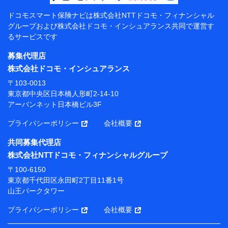
【共同して利用する者の範囲】
ドコモスマート保険ナビは
株式会社NTTドコモ・フィナンシャル
グループおよび
株式会社ドコモ・インシュアランス共同で
運営す
当社
るサービスです
株式会社NTTドコモ・フィナンシャルグループ
募集代理店
【利用目的】
株式会社ドコモ・インシュアランス
当社または株式会社NTTドコモ・フィナンシャルグルー
〒103-0013
プが提供する保険関連サービスにおけるユーザー登録受
東京都中央区日本橋人形町2-14-10
付および管理のため
アーバンネット日本橋ビル3F
当社または株式会社NTTドコモ・フィナンシャルグルー
プと取引のあるもしくは委託を受けている保険会社・提
プライバシーポリシー
会社概要
携会社の保険その他に関する情報を提供するため、また
維持管理等の委託業務遂行のため、またそれらに付帯、
共同募集代理店
関連する当社または株式会社NTTドコモ・フィナンシャ
株式会社NTTドコモ・フィナンシャルグループ
ルグループおよび提携会社のサービスを案内、提供する
ため
〒100-6150
（各サービスで取得したサービス利用履歴、ウェブサイ
東京都千代田区永田町2丁目11番1号
トの閲覧履歴、購買履歴、ご契約内容等のパーソナルデ
山王パークタワー
ータを分析して、お客さまの趣味・嗜好・傾向に応じた
サービス・商品等に関するご提案や広告の配信等を行う
プライバシーポリシー
会社概要
ことがあります。）
各種セミナーの開催のため