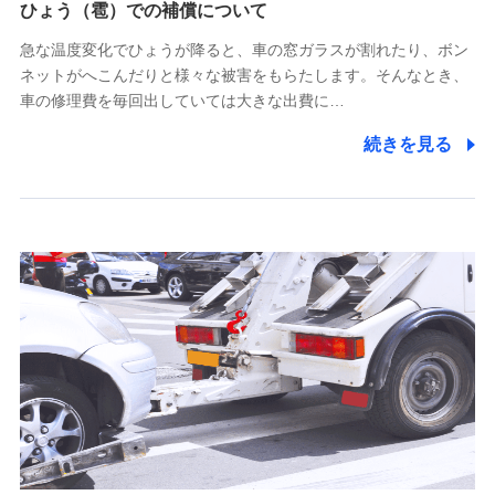
供し、金融商品等の契約を勧奨するため
ひょう（雹）での補償について
アンケートやキャンペーン等の実施のため
上記に係る連絡・手続き・管理等付帯業務を行うため
急な温度変化でひょうが降ると、車の窓ガラスが割れたり、ボン
ネットがへこんだりと様々な被害をもらたします。そんなとき、
5.通話録音にて取得する情報
車の修理費を毎回出していては大きな出費に…
電話対応の品質向上およびお問合せ内容の正確な把握のため
続きを見る
6.採用応募者の個人情報
採用選考および入社手続を実施するため
7.社員（従業者）の個人情報
人事･勤怠･健康・労務等の管理、給与支給、福利厚生・採用
退職関連処理等の各種手続きのため、当社と従業員または従
業員同士の連絡のため
8.取引先個人情報
取引先としての選定業務、営業情報の提供業務、契約締結手
続き業務、取引管理業務、およびこれらに準ずる業務の遂行
のため