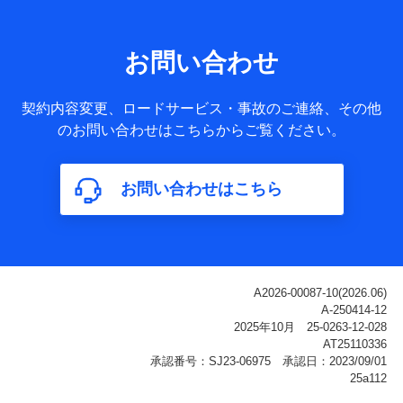
当社または株式会社NTTドコモ・フィナンシャルグループが
サービス提供等を通じて取得した、以下の情報などの個人デ
お問い合わせ
ータ
基本情報
契約内容変更、ロードサービス・事故のご連絡、その他
氏名、電話番号、メールアドレス、お客さまの識別子、
のお問い合わせはこちらからご覧ください。
属性、連絡先、dポイントサービスのご利用に関する情
報。例として、dポイントカード番号、性別、年齢、家族
構成、住所、dポイント残高、dポイント利用履歴などが
お問い合わせはこちら
含まれます。
利用情報
当社または株式会社NTTドコモ・フィナンシャルグルー
プが提供する各種サービスなどのご契約・ご利用などに
関する情報。例として、当社または株式会社NTTドコ
モ・フィナンシャルグループが提供する各種サービスの
ご契約状態・ご利用履歴インターネット利用時の行動に
関する情報、アプリケーション利用時の行動に関する情
報、購入されたサービスや商品の名称・購入場所・決済
に関する情報、アンケートの回答に関する情報などが含
まれます。
保険関連サービス情報
当社または株式会社NTTドコモ・フィナンシャルグルー