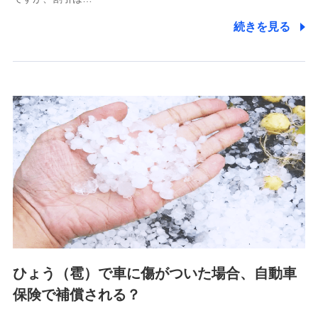
(https://www.littlefamily-ssi.com/)
続きを見る
2.共同募集を行う代理店から受領する個人情報
郵便、電話、およびＥメール等により、当社と取引のあるも
しくは委託を受けている保険会社・提携会社の保険その他に
関する情報を提供し、金融商品等の契約を勧奨するため、ま
た維持管理等の委託業務遂行のため、またそれらに付帯、関
連する当社および提携会社のサービスを案内、提供するため
（なお、当社は複数の保険会社と取引があり、取得した個人
情報を取引のある他の保険会社の商品・サービスをご提案す
るために利用させていただくことがあります。）
上記に係る連絡・手続き・管理等付帯業務を行うため
3.セミナー募集サイトから取得した個人情報
各種セミナーの案内、開催のため
上記に係る連絡・手続き・管理等付帯業務を行うため
4.家族・友達紹介にて取得した個人情報
ひょう（雹）で車に傷がついた場合、自動車
被紹介者への連絡、及び当社と取引のあるもしくは委託を受
保険で補償される？
けている保険会社・提携会社の保険その他に関する情報を提