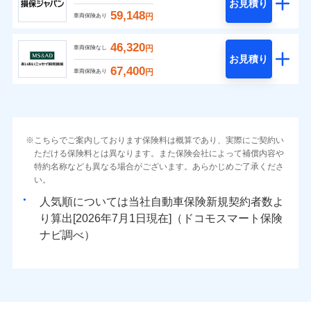
お見積り
59,148
円
車両保険あり
46,320
円
車両保険なし
お見積り
67,400
円
車両保険あり
こちらでご案内しております保険料は概算であり、実際にご契約い
ただける保険料とは異なります。また保険会社によって補償内容や
特約名称なども異なる場合がございます。あらかじめご了承くださ
い。
人気順については当社
新規契約者数よ
り算出[
年
月
日現在]（ドコモスマート保険
ナビ調べ）