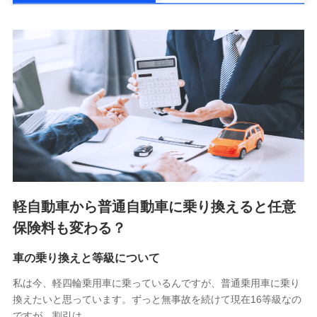
メディケア生命保険株式会社
（https://www.medicarelife.com/）
■少額短期保険
株式会社アシロ少額短期保険 (https://kailash.co.jp/)
SBIいきいき少額短期保険会社 (https://www.i-
sedai.com/)
SBIペット少額短期保険株式会社 (https://www.sbipet-
ssi.co.jp/)
SBIリスタ少額短期保険会社
(https://www.jishin.co.jp/)
スマートプラス少額短期保険株式会社
（https://www.smartplus-insurance.com/）
軽自動車から普通自動車に乗り換えると任意
チューリッヒ少額短期保険株式会社
保険料も変わる？
(https://www.zurichssi.co.jp/)
Tokio Marine X少額短期保険株式会社
(https://www.tokiomarine-x.co.jp/)
車の乗り換えと等級について
ペットメディカルサポート株式会社
私は今、軽四輪乗用車に乗っているんですが、普通乗用車に乗り
(https://pshoken.co.jp/)
換えたいと思っています。ずっと無事故を続けて現在16等級なの
リトルファミリー少額短期保険株式会社
ですが、割引は…