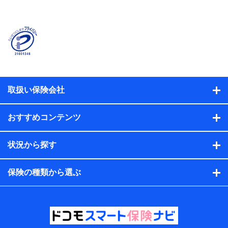
プが提供する保険関連サービスに関して取得し、又は保
有する情報。例として、見積請求受付時、資料請求受付
時又はユーザー登録受付時に提供いただいた情報（氏
名、住所、生年月日、性別、保険契約者と被保険者の関
係、保険加入の目的、保険商品の内容、保険料、保険料
のお支払方法、車のメーカーや走行距離などの情報、建
物の構造や築年数などの情報、ペットの種類や年齢な
ど）及びお客様との応対記録（お客様に提示した比較見
積の試算結果情報、メールマガジンを提供した際のメー
取扱い保険会社
ル内容や送信履歴の情報及び保険の更改案内等を提供し
た際のメール内容や送信履歴などの情報）が含まれま
す。
おすすめコンテンツ
保険契約情報
当社または株式会社NTTドコモ・フィナンシャルグルー
プが取得し、又は保有する保険契約に関する情報。例と
状況から探す
して、保険契約者及び被保険者の氏名、住所、生年月
日、性別、保険契約者と被保険者の関係、保険加入の目
的、保険商品の内容、保険料、保険料のお支払方法、車
保険の種類から選ぶ
のメーカーや走行距離などの情報、建物の構造や築年数
などの情報、ペットの種類や年齢などの情報などが含ま
れます。
提供当事者から受領当事者が個人データを取得する方法
電子的・電磁的方法等