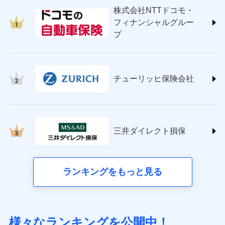
japan.co.jp/)
株式会社NTTドコモ・
ＳＯＭＰＯダイレクト損害保険株式会社
フィナンシャルグルー
(https://www.sompo-direct.co.jp/)
プ
チューリッヒ保険会社 (https://www.zurich.co.jp/)
東京海上日動火災保険株式会社
(https://www.tokiomarine-nichido.co.jp/)
日新火災海上保険株式会社
チューリッヒ保険会社
(https://www.nisshinfire.co.jp/)
ペット＆ファミリー損害保険株式会社
(https://www.petfamilyins.co.jp/)
三井住友海上火災保険株式会社 (https://www.ms-
ins.com/)
三井ダイレクト損保
三井ダイレクト損害保険株式会社
(https://www.mitsui-direct.co.jp/)
■生命保険
ランキングをもっと見る
アクサ生命保険株式会社（https://www.axa.co.jp/）
SBI生命保険株式会社（https://www.sbilife.co.jp/）
FWD生命保険株式会社（https://www.fwdlife.co.jp/）
ソニー生命保険株式会社
様々なランキングを公開中！
（https://www.sonylife.co.jp）