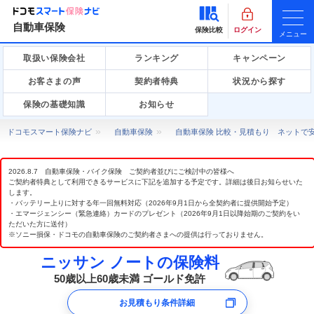
自動車保険
保険比較
ログイン
メニュー
取扱い保険会社
ランキング
キャンペーン
お客さまの声
契約者特典
状況から探す
保険の基礎知識
お知らせ
ドコモスマート保険ナビ
自動車保険
自動車保険 比較・見積もり ネットで
2026.8.7 自動車保険・バイク保険 ご契約者並びにご検討中の皆様へ
ご契約者特典として利用できるサービスに下記を追加する予定です。詳細は後日お知らせいた
します。
・バッテリー上りに対する年一回無料対応（2026年9月1日から全契約者に提供開始予定）
・エマージェンシー（緊急連絡）カードのプレゼント（2026年9月1日以降始期のご契約をい
ただいた方に送付）
※ソニー損保・ドコモの自動車保険のご契約者さまへの提供は行っておりません。
ニッサン ノートの保険料
50歳以上60歳未満 ゴールド免許
お見積もり条件詳細