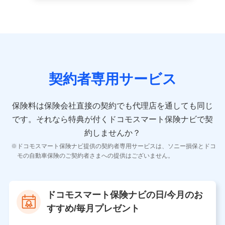
ペットの種類や年齢など）及びお客様との応対記録 （お
客様に提示した比較見積の試算結果情報、メールマガジ
ンを提供した際のメール内容や送信履歴の情報及び保険
の更改案内等を提供した際のメール内容や送信履歴など
の情報）が含まれます。
保険契約情報
当社又は株式会社NTTドコモが取得し、又は保有する保
険契約に関する情報。例として、保険契約者及び被保険
契約者専用サービス
者の氏名、住所、生年月日、性別、保険契約者と被保険
者の関係、保険加入の目的、保険商品の内容、保険料、
保険料のお支払方法、車のメーカーや走行距離などの情
保険料は保険会社直接の契約でも代理店を通しても同じ
報、建物の構造や築年数などの情報、ペットの種類や年
齢などの情報などが含まれます。
です。
それなら特典が付くドコモスマート保険ナビで契
約しませんか？
【共同して利用する者の範囲】
ドコモスマート保険ナビ提供の契約者専用サービスは、ソニー損保とドコ
当社
モの自動車保険のご契約者さまへの提供はございません。
株式会社NTTドコモ
【利用する者の利用目的】
ドコモスマート保険ナビの日/今月のお
当社又は株式会社NTTドコモが提供する保険関連サービ
すすめ/毎月プレゼント
スにおけるユーザ登録受付および管理のため
当社又は株式会社NTTドコモと取引のあるもしくは委託