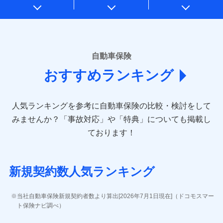
* 当社が委託を受けている保険会社の情報は、保険会社のホ
ームページに掲載しておりますので、ご確認ください。
■損害保険
あいおいニッセイ同和損害保険株式会社
自動車保険
(https://www.aioinissaydowa.co.jp/)
おすすめランキング
アクサ損害保険株式会社 (https://www.axa-
direct.co.jp/)
アニコム損害保険株式会社 (https://www.anicom-
人気ランキングを参考に自動車保険の比較・検討をして
sompo.co.jp/)
東京海上ダイレクト損害保険株式会社 (https://www.e-
みませんか？
「事故対応」や「特典」についても掲載し
design.net/)
ております！
AIG損害保険株式会社 (https://www.aig.co.jp/sonpo)
ＳＢＩ損害保険株式会社
(https://www.sbisonpo.co.jp/)
新規契約数人気ランキング
ジェイアイ傷害火災保険株式会社
(https://www.jihoken.co.jp/)
ソニー損害保険株式会社
当社自動車保険新規契約者数より算出[2026年7月1日現在]（ドコモスマー
(https://www.sonysonpo.co.jp/)
ト保険ナビ調べ）
損害保険ジャパン株式会社 (https://www.sompo-