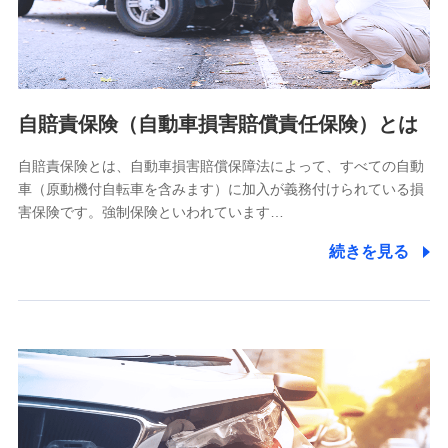
株式会社ドコモ・インシュアランス
個人情報の第三者提供について
当社ではご本人の同意がある場合または法令に基づく場合を
自賠責保険（自動車損害賠償責任保険）とは
除き、第三者に提供いたしません。
自賠責保険とは、自動車損害賠償保障法によって、すべての自動
業務の委託
車（原動機付自転車を含みます）に加入が義務付けられている損
当社は利用目的の達成に必要な範囲内において個人情報の取
害保険です。強制保険といわれています…
り扱いの全部または一部を委託する場合があります。
続きを見る
個人データの共同利用
当社は株式会社NTTドコモとの間で、以下のとおり個
人データを共同利用します。
【共同して利用される利用データの項目】
当社又は株式会社NTTドコモがサービス提供等を通じて取得
した、以下の情報などの個人データ