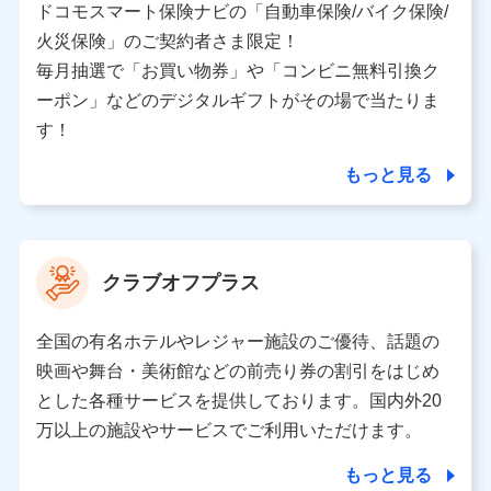
を受けている保険会社・提携会社の保険その他に関する
ドコモスマート保険ナビの「自動車保険/バイク保険/
情報を提供するため、また維持管理等の委託業務遂行の
火災保険」のご契約者さま限定！
ため、またそれらに付帯、関連する当社、株式会社NTT
ドコモおよび提携会社のサービスを案内、提供するため
毎月抽選で「お買い物券」や「コンビニ無料引換ク
（各サービスで取得したサービス利用履歴、ウェブサイ
ーポン」などのデジタルギフトがその場で当たりま
トの閲覧履歴、購買履歴、ご契約内容等のパーソナルデ
ータを分析して、お客さまの趣味・嗜好・傾向に応じた
す！
サービス・商品等に関するご提案や広告の配信等を行う
ことがあります。）
もっと見る
各種セミナーの開催のため
コンサルティングサービスの実施のため
アンケートやキャンペーン等の実施のため
上記に係る案内・手続き・管理等付帯業務を行うため
クラブオフプラス
【当該個人データの管理について責任を有する者の名称・住
所・代表者名】
全国の有名ホテルやレジャー施設のご優待、話題の
当該個人データを取り扱う各共同利用者（詳細は次のとお
映画や舞台・美術館などの前売り券の割引をはじめ
り）
とした各種サービスを提供しております。国内外20
東京都千代田区永田町2丁目11番1号 山王パークタワー
万以上の施設やサービスでご利用いただけます。
株式会社NTTドコモ 代表取締役社長 前田 義晃
もっと見る
東京都中央区日本橋人形町2-14-10 アーバンネット日本橋