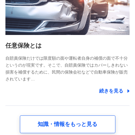
基本情報
氏名、電話番号、メールアドレス、お客さまの識別子、
属性、連絡先、dポイントサービスのご利用に関する情
報。例として、dポイントカード番号、性別、年齢、家族
構成、住所、dポイント残高、dポイント利用履歴などが
含まれます。
利用情報
任意保険とは
当社又は株式会社NTTドコモが提供する各種サービスな
どのご契約・ご利用などに関する情報。例として、当社
又は株式会社NTTドコモが提供する各種サービスのご契
自賠責保険だけでは限度額の面や運転者自身の補償の面で不十分
約状態・ご利用履歴インターネット利用時の行動に関す
というのが現実です。そこで、自賠責保険ではカバーしきれない
る情報、アプリケーション利用時の行動に関する情報、
損害を補償するために、民間の保険会社などで自動車保険が販売
購入されたサービスや商品の名称・購入場所・決済に関
されています…
する情報、アンケートの回答に関する情報などが含まれ
ます。
続きを見る
保険関連サービス情報
当社又は株式会社NTTドコモが提供する保険関連サービ
スに関して取得し、又は保有する情報。例として、見積
請求受付時、資料請求受付時又はユーザー登録受付時に
提供いただいた情報（氏名、住所、生年月日、性別、保
険契約者と被保険者の関係、保険加入の目的、保険商品
知識・情報をもっと見る
の内容、保険料、保険料のお支払方法、車のメーカーや
走行距離などの情報、建物の構造や築年数などの情報、