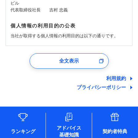
ビル
代表取締役社長 吉村 忠義
個人情報の利用目的の公表
当社が取得する個人情報の利用目的は以下の通りです。
1.見積請求受付時、資料請求受付時、ユーザー登録受
付時
全文表示
ユーザー登録受付および、管理のため
郵便、電話、およびＥメール等により、当社と取引のあるも
しくは委託を受けている保険会社・提携会社の保険その他に
利用規約
関する情報を提供し、金融商品等の契約を勧奨するため、ま
プライバシーポリシー
た維持管理等の委託業務遂行のため、またそれらに付帯、関
連する当社および提携会社のサービスを案内、提供するため
（なお、当社は複数の保険会社と取引があり、取得した個人
情報を取引のある他の保険会社の商品・サービスをご提案す
るために利用させていただくことがあります。）
各種セミナーの開催のため
コンサルティングサービスの実施のため
アドバイス
アンケートやキャンペーン等の実施のため
ランキング
契約者特典
基礎知識
上記に係る案内・手続き・管理等付帯業務を行うため