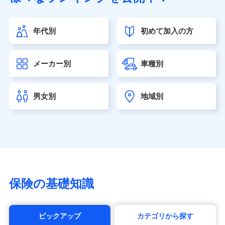
SOMPOひまわり生命保険株式会社
（https://www.himawari-life.co.jp/）
年代別
初めて加入の方
第一ネオ生命保険株式会社（https://neofirst.co.jp/）
大樹生命保険株式会社（https://www.taiju-life.co.jp）
太陽生命保険株式会社（https://www.taiyo-
メーカー別
車種別
seimei.co.jp）
チューリッヒ生命保険株式会社
（https://www.zurichlife.co.jp/）
男女別
地域別
東京海上日動あんしん生命保険株式会社
（https://www.tmn-anshin.co.jp/）
なないろ生命保険株式会社
（https://www.nanairolife.co.jp/）
日本生命保険相互会社（https://www.nissay.co.jp）
はなさく生命保険株式会社
（https://www.life8739.co.jp/）
マニュライフ生命保険株式会社
保険の基礎知識
（https://www.manulife.co.jp/）
三井住友海上あいおい生命保険株式会社
（https://www.msa-life.co.jp/）
ピックアップ
カテゴリから探す
メットライフ生命株式会社(https://www.metlife.co.jp/)