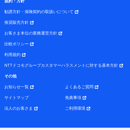
規約・方針
アンケートやキャンペーン等の実施のため
上記に係る案内・手続き・管理等付帯業務を行うため
勧誘方針・保険契約の取扱いについて
【当該個人データの管理について責任を有する者の名称・住
推奨販売方針
所・代表者名】
お客さま本位の業務運営方針
当該個人データを取り扱う各共同利用者（詳細は次のとお
り）
比較ポリシー
東京都千代田区永田町2丁目11番1号 山王パークタワー
利用規約
株式会社NTTドコモ・フィナンシャルグループ 代表取締役
社長 廣井 孝史
NTTドコモグループカスタマーハラスメントに対する基本方針
東京都中央区日本橋人形町2-14-10 アーバンネット日本橋
その他
ビル 3F
お知らせ一覧
よくあるご質問
株式会社ドコモ・インシュアランス 代表取締役社長 吉
村 忠義
サイトマップ
免責事項
また当社は、オンライン面談による保険のご相談にあたっ
法人のお客さま
ご利用環境
て、以下の提携代理店とお客様の個人データを共同利用する
ことがあります。