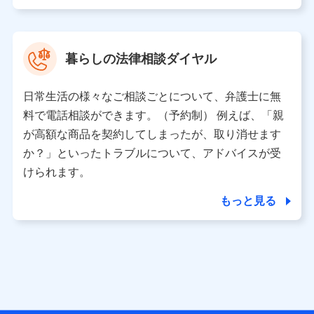
ビル 3F
株式会社ドコモ・インシュアランス 代表取締役社長 吉
村 忠義
暮らしの法律相談ダイヤル
※ 当社および株式会社NTTドコモは、お客さまの情報を利
用させていただくにあたっては、「NTTドコモ パーソナル
日常生活の様々なご相談ごとについて、弁護士に無
データ憲章」に定める行動原則を順守します 。
※ パーソナルデータダッシュボードの「第三者提供の管
料で電話相談ができます。（予約制） 例えば、「親
理」の設定状態にかかわらず、共同利用する場合がありま
が高額な商品を契約してしまったが、取り消せます
す。
か？」といったトラブルについて、アドバイスが受
※ dポイントクラブ会員ではないお客さま（2019年12月11
けられます。
日以降、一度もdポイントクラブ会員であったことがないお
客さまに限る）に関する、2019年12月10日以前に取得した
もっと見る
個人データは、こちら の利用目的の範囲内に限って共同利
用します。
当社は株式会社NTTドコモ・フィナンシャルグループ
との間で、以下のとおり個人データを共同利用しま
す。
【共同して利用される利用データの項目】