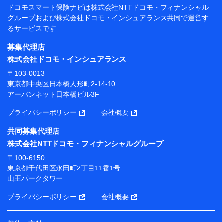
【共同して利用する者の範囲】
ドコモスマート保険ナビは
株式会社NTTドコモ・フィナンシャル
グループおよび
株式会社ドコモ・インシュアランス共同で
運営す
当社
るサービスです
株式会社NTTドコモ・フィナンシャルグループ
募集代理店
【利用目的】
株式会社ドコモ・インシュアランス
当社または株式会社NTTドコモ・フィナンシャルグルー
〒103-0013
プが提供する保険関連サービスにおけるユーザー登録受
東京都中央区日本橋人形町2-14-10
付および管理のため
アーバンネット日本橋ビル3F
当社または株式会社NTTドコモ・フィナンシャルグルー
プと取引のあるもしくは委託を受けている保険会社・提
プライバシーポリシー
会社概要
携会社の保険その他に関する情報を提供するため、また
維持管理等の委託業務遂行のため、またそれらに付帯、
共同募集代理店
関連する当社または株式会社NTTドコモ・フィナンシャ
株式会社NTTドコモ・フィナンシャルグループ
ルグループおよび提携会社のサービスを案内、提供する
ため
〒100-6150
（各サービスで取得したサービス利用履歴、ウェブサイ
東京都千代田区永田町2丁目11番1号
トの閲覧履歴、購買履歴、ご契約内容等のパーソナルデ
山王パークタワー
ータを分析して、お客さまの趣味・嗜好・傾向に応じた
サービス・商品等に関するご提案や広告の配信等を行う
プライバシーポリシー
会社概要
ことがあります。）
各種セミナーの開催のため
コンサルティングサービスの実施のため