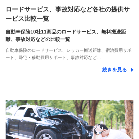
ロードサービス、事故対応など各社の提供サ
9.お問い合わせ情報
各種お問い合わせに対応するため
ービス比較一覧
自動車保険10社11商品のロードサービス、無料搬送距
10.受託業務の 個人情報
離、事故対応などの比較一覧
受託業務の遂行およびこれらに準ずる業務の遂行のため
自動車保険のロードサービス、レッカー搬送距離、宿泊費用サポ
11.マイカー通勤管理クラウド並びに法人向けASPサー
ート、帰宅・移動費用サポート、事故対応など…
ビスに関してのお問い合わせ情報
続きを見る
各種お問い合わせに対応するため
当社のサービスに関する情報提供や、皆様に有用なお知らせ
をお送りするため
アンケートの送付のため
当社のサービスや媒体の運営改善に必要なデータを解析し、
分析するため
当社の対応品質向上やお問い合わせ内容の正確な把握のため
個人情報保護管理者の職名、連絡先
株式会社ドコモ・インシュアランス 営業部長
〒103-0013 東京都中央区日本橋人形町2-14-10 アーバン
ネット日本橋ビル 3F