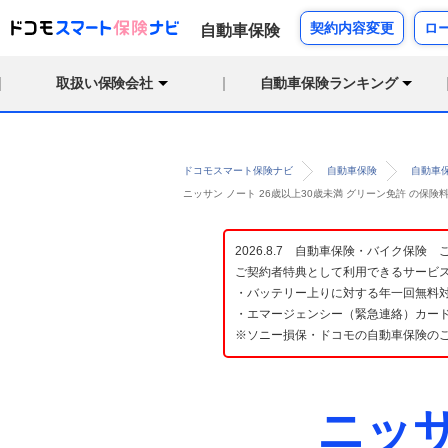
契約内容変更
ロ
自動車保険
取扱い保険会社
自動車保険ランキング
ドコモスマート保険ナビ
自動車保険
自動車
ニッサン ノート 26歳以上30歳未満 グリーン免許 の保
2026.8.7 自動車保険・バイク保
ご契約者特典として利用できるサービ
・バッテリー上りに対する年一回無料対
・エマージェンシー（緊急連絡）カード
※ソニー損保・ドコモの自動車保険の
ニッ