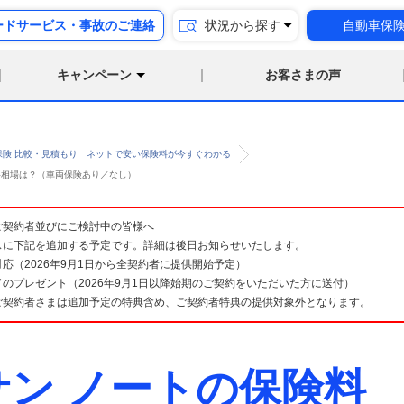
ードサービス・事故のご連絡
状況から探す
自動車保
キャンペーン
お客さまの声
保険 比較・見積もり ネットで安い保険料が今すぐわかる
険料相場は？（車両保険あり／なし）
険 ご契約者並びにご検討中の皆様へ
スに下記を追加する予定です。詳細は後日お知らせいたします。
応（2026年9月1日から全契約者に提供開始予定）
のプレゼント（2026年9月1日以降始期のご契約をいただいた方に送付）
ご契約者さまは追加予定の特典含め、ご契約者特典の提供対象外となります。
サン ノートの保険料