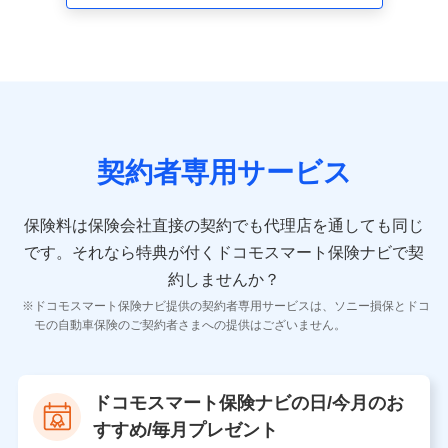
走行距離などの情報、建物の構造や築年数などの情報、
ペットの種類や年齢など）及びお客様との応対記録 （お
客様に提示した比較見積の試算結果情報、メールマガジ
ンを提供した際のメール内容や送信履歴の情報及び保険
の更改案内等を提供した際のメール内容や送信履歴など
の情報）が含まれます。
保険契約情報
当社又は株式会社NTTドコモが取得し、又は保有する保
険契約に関する情報。例として、保険契約者及び被保険
契約者専用サービス
者の氏名、住所、生年月日、性別、保険契約者と被保険
者の関係、保険加入の目的、保険商品の内容、保険料、
保険料のお支払方法、車のメーカーや走行距離などの情
保険料は保険会社直接の契約でも代理店を通しても同じ
報、建物の構造や築年数などの情報、ペットの種類や年
齢などの情報などが含まれます。
です。
それなら特典が付くドコモスマート保険ナビで契
約しませんか？
【共同して利用する者の範囲】
ドコモスマート保険ナビ提供の契約者専用サービスは、ソニー損保とドコ
当社
モの自動車保険のご契約者さまへの提供はございません。
株式会社NTTドコモ
【利用する者の利用目的】
ドコモスマート保険ナビの日/今月のお
当社又は株式会社NTTドコモが提供する保険関連サービ
すすめ/毎月プレゼント
スにおけるユーザ登録受付および管理のため