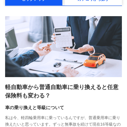
メットライフ生命株式会社(https://www.metlife.co.jp/)
メディケア生命保険株式会社
（https://www.medicarelife.com/）
■少額短期保険
株式会社アシロ少額短期保険 (https://kailash.co.jp/)
SBIいきいき少額短期保険会社 (https://www.i-
sedai.com/)
SBIペット少額短期保険株式会社 (https://www.sbipet-
ssi.co.jp/)
SBIリスタ少額短期保険会社
(https://www.jishin.co.jp/)
スマートプラス少額短期保険株式会社
（https://www.smartplus-insurance.com/）
軽自動車から普通自動車に乗り換えると任意
チューリッヒ少額短期保険株式会社
保険料も変わる？
(https://www.zurichssi.co.jp/)
Tokio Marine X少額短期保険株式会社
(https://www.tokiomarine-x.co.jp/)
車の乗り換えと等級について
ペットメディカルサポート株式会社
私は今、軽四輪乗用車に乗っているんですが、普通乗用車に乗り
(https://pshoken.co.jp/)
換えたいと思っています。ずっと無事故を続けて現在16等級なの
リトルファミリー少額短期保険株式会社