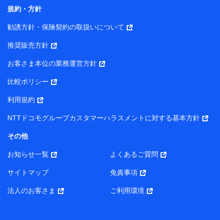
コンサルティングサービスの実施のため
規約・方針
アンケートやキャンペーン等の実施のため
上記に係る案内・手続き・管理等付帯業務を行うため
勧誘方針・保険契約の取扱いについて
【当該個人データの管理について責任を有する者の名称・住
推奨販売方針
所・代表者名】
お客さま本位の業務運営方針
当該個人データを取り扱う各共同利用者（詳細は次のとお
り）
比較ポリシー
東京都千代田区永田町2丁目11番1号 山王パークタワー
利用規約
株式会社NTTドコモ・フィナンシャルグループ 代表取締役
社長 廣井 孝史
NTTドコモグループカスタマーハラスメントに対する基本方針
東京都中央区日本橋人形町2-14-10 アーバンネット日本橋
その他
ビル 3F
お知らせ一覧
よくあるご質問
株式会社ドコモ・インシュアランス 代表取締役社長 吉
村 忠義
サイトマップ
免責事項
また当社は、オンライン面談による保険のご相談にあたっ
法人のお客さま
ご利用環境
て、以下の提携代理店とお客様の個人データを共同利用する
ことがあります。