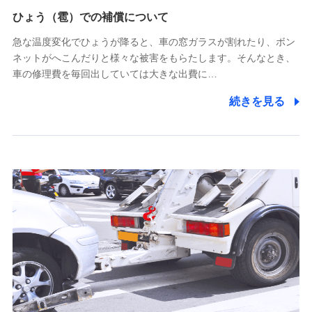
供し、金融商品等の契約を勧奨するため
ひょう（雹）での補償について
アンケートやキャンペーン等の実施のため
上記に係る連絡・手続き・管理等付帯業務を行うため
急な温度変化でひょうが降ると、車の窓ガラスが割れたり、ボン
ネットがへこんだりと様々な被害をもらたします。そんなとき、
5.通話録音にて取得する情報
車の修理費を毎回出していては大きな出費に…
電話対応の品質向上およびお問合せ内容の正確な把握のため
続きを見る
6.採用応募者の個人情報
採用選考および入社手続を実施するため
7.社員（従業者）の個人情報
人事･勤怠･健康・労務等の管理、給与支給、福利厚生・採用
退職関連処理等の各種手続きのため、当社と従業員または従
業員同士の連絡のため
8.取引先個人情報
取引先としての選定業務、営業情報の提供業務、契約締結手
続き業務、取引管理業務、およびこれらに準ずる業務の遂行
のため