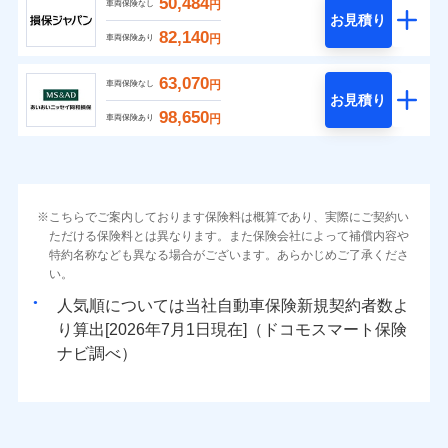
50,484
円
車両保険なし
お見積り
82,140
円
車両保険あり
63,070
円
車両保険なし
お見積り
98,650
円
車両保険あり
こちらでご案内しております保険料は概算であり、実際にご契約い
ただける保険料とは異なります。また保険会社によって補償内容や
特約名称なども異なる場合がございます。あらかじめご了承くださ
い。
人気順については当社
新規契約者数よ
り算出[
年
月
日現在]（ドコモスマート保険
ナビ調べ）