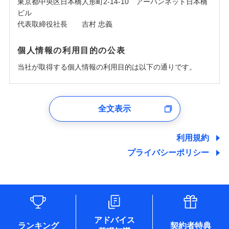
東京都中央区日本橋人形町2-14-10 アーバンネット日本橋
ビル
代表取締役社長 吉村 忠義
個人情報の利用目的の公表
当社が取得する個人情報の利用目的は以下の通りです。
1.見積請求受付時、資料請求受付時、ユーザー登録受
付時
全文表示
ユーザー登録受付および、管理のため
郵便、電話、およびＥメール等により、当社と取引のあるも
しくは委託を受けている保険会社・提携会社の保険その他に
利用規約
関する情報を提供し、金融商品等の契約を勧奨するため、ま
プライバシーポリシー
た維持管理等の委託業務遂行のため、またそれらに付帯、関
連する当社および提携会社のサービスを案内、提供するため
（なお、当社は複数の保険会社と取引があり、取得した個人
情報を取引のある他の保険会社の商品・サービスをご提案す
るために利用させていただくことがあります。）
各種セミナーの開催のため
コンサルティングサービスの実施のため
アドバイス
アンケートやキャンペーン等の実施のため
ランキング
契約者特典