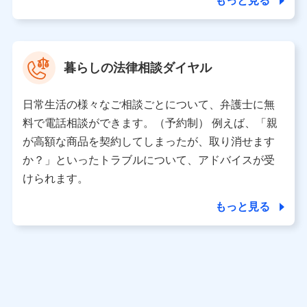
もっと見る
東京都中央区日本橋人形町2-14-10 アーバンネット日本橋
ビル 3F
株式会社ドコモ・インシュアランス 代表取締役社長 吉
村 忠義
暮らしの法律相談ダイヤル
※ 当社および株式会社NTTドコモは、お客さまの情報を利
用させていただくにあたっては、「NTTドコモ パーソナル
日常生活の様々なご相談ごとについて、弁護士に無
データ憲章」に定める行動原則を順守します 。
※ パーソナルデータダッシュボードの「第三者提供の管
料で電話相談ができます。（予約制） 例えば、「親
理」の設定状態にかかわらず、共同利用する場合がありま
が高額な商品を契約してしまったが、取り消せます
す。
か？」といったトラブルについて、アドバイスが受
※ dポイントクラブ会員ではないお客さま（2019年12月11
けられます。
日以降、一度もdポイントクラブ会員であったことがないお
客さまに限る）に関する、2019年12月10日以前に取得した
もっと見る
個人データは、こちら の利用目的の範囲内に限って共同利
用します。
当社は株式会社NTTドコモ・フィナンシャルグループ
との間で、以下のとおり個人データを共同利用しま
す。