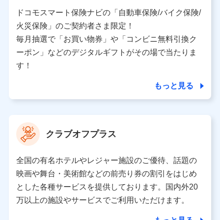
当社又は株式会社NTTドコモと取引のあるもしくは委託
を受けている保険会社・提携会社の保険その他に関する
ドコモスマート保険ナビの「自動車保険/バイク保険/
情報を提供するため、また維持管理等の委託業務遂行の
火災保険」のご契約者さま限定！
ため、またそれらに付帯、関連する当社、株式会社NTT
ドコモおよび提携会社のサービスを案内、提供するため
毎月抽選で「お買い物券」や「コンビニ無料引換ク
（各サービスで取得したサービス利用履歴、ウェブサイ
ーポン」などのデジタルギフトがその場で当たりま
トの閲覧履歴、購買履歴、ご契約内容等のパーソナルデ
ータを分析して、お客さまの趣味・嗜好・傾向に応じた
す！
サービス・商品等に関するご提案や広告の配信等を行う
ことがあります。）
もっと見る
各種セミナーの開催のため
コンサルティングサービスの実施のため
アンケートやキャンペーン等の実施のため
上記に係る案内・手続き・管理等付帯業務を行うため
クラブオフプラス
【当該個人データの管理について責任を有する者の名称・住
所・代表者名】
全国の有名ホテルやレジャー施設のご優待、話題の
当該個人データを取り扱う各共同利用者（詳細は次のとお
映画や舞台・美術館などの前売り券の割引をはじめ
り）
とした各種サービスを提供しております。国内外20
東京都千代田区永田町2丁目11番1号 山王パークタワー
万以上の施設やサービスでご利用いただけます。
株式会社NTTドコモ 代表取締役社長 前田 義晃