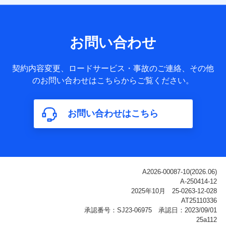
【共同して利用される利用データの項目】
当社または株式会社NTTドコモ・フィナンシャルグループが
サービス提供等を通じて取得した、以下の情報などの個人デ
お問い合わせ
ータ
基本情報
契約内容変更、ロードサービス・事故のご連絡、その他
氏名、電話番号、メールアドレス、お客さまの識別子、
のお問い合わせはこちらからご覧ください。
属性、連絡先、dポイントサービスのご利用に関する情
報。例として、dポイントカード番号、性別、年齢、家族
構成、住所、dポイント残高、dポイント利用履歴などが
お問い合わせはこちら
含まれます。
利用情報
当社または株式会社NTTドコモ・フィナンシャルグルー
プが提供する各種サービスなどのご契約・ご利用などに
関する情報。例として、当社または株式会社NTTドコ
モ・フィナンシャルグループが提供する各種サービスの
ご契約状態・ご利用履歴インターネット利用時の行動に
関する情報、アプリケーション利用時の行動に関する情
報、購入されたサービスや商品の名称・購入場所・決済
に関する情報、アンケートの回答に関する情報などが含
まれます。
保険関連サービス情報