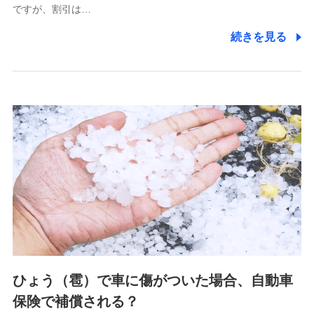
ですが、割引は…
(https://www.littlefamily-ssi.com/)
続きを見る
2.共同募集を行う代理店から受領する個人情報
郵便、電話、およびＥメール等により、当社と取引のあるも
しくは委託を受けている保険会社・提携会社の保険その他に
関する情報を提供し、金融商品等の契約を勧奨するため、ま
た維持管理等の委託業務遂行のため、またそれらに付帯、関
連する当社および提携会社のサービスを案内、提供するため
（なお、当社は複数の保険会社と取引があり、取得した個人
情報を取引のある他の保険会社の商品・サービスをご提案す
るために利用させていただくことがあります。）
上記に係る連絡・手続き・管理等付帯業務を行うため
3.セミナー募集サイトから取得した個人情報
各種セミナーの案内、開催のため
上記に係る連絡・手続き・管理等付帯業務を行うため
4.家族・友達紹介にて取得した個人情報
ひょう（雹）で車に傷がついた場合、自動車
被紹介者への連絡、及び当社と取引のあるもしくは委託を受
保険で補償される？
けている保険会社・提携会社の保険その他に関する情報を提