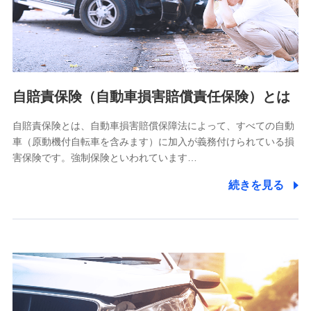
ネット日本橋ビル 3F
株式会社ドコモ・インシュアランス
個人情報の第三者提供について
当社ではご本人の同意がある場合または法令に基づく場合を
自賠責保険（自動車損害賠償責任保険）とは
除き、第三者に提供いたしません。
自賠責保険とは、自動車損害賠償保障法によって、すべての自動
業務の委託
車（原動機付自転車を含みます）に加入が義務付けられている損
当社は利用目的の達成に必要な範囲内において個人情報の取
害保険です。強制保険といわれています…
り扱いの全部または一部を委託する場合があります。
続きを見る
個人データの共同利用
当社は株式会社NTTドコモとの間で、以下のとおり個
人データを共同利用します。
【共同して利用される利用データの項目】
当社又は株式会社NTTドコモがサービス提供等を通じて取得
した、以下の情報などの個人データ