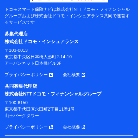
【共同して利用する者の範囲】
ドコモスマート保険ナビは
株式会社NTTドコモ・フィナンシャル
グループおよび
株式会社ドコモ・インシュアランス共同で
運営す
当社
るサービスです
株式会社NTTドコモ・フィナンシャルグループ
募集代理店
【利用目的】
株式会社ドコモ・インシュアランス
当社または株式会社NTTドコモ・フィナンシャルグルー
〒103-0013
プが提供する保険関連サービスにおけるユーザー登録受
東京都中央区日本橋人形町2-14-10
付および管理のため
アーバンネット日本橋ビル3F
当社または株式会社NTTドコモ・フィナンシャルグルー
プと取引のあるもしくは委託を受けている保険会社・提
プライバシーポリシー
会社概要
携会社の保険その他に関する情報を提供するため、また
維持管理等の委託業務遂行のため、またそれらに付帯、
共同募集代理店
関連する当社または株式会社NTTドコモ・フィナンシャ
株式会社NTTドコモ・フィナンシャルグループ
ルグループおよび提携会社のサービスを案内、提供する
ため
〒100-6150
（各サービスで取得したサービス利用履歴、ウェブサイ
東京都千代田区永田町2丁目11番1号
トの閲覧履歴、購買履歴、ご契約内容等のパーソナルデ
山王パークタワー
ータを分析して、お客さまの趣味・嗜好・傾向に応じた
サービス・商品等に関するご提案や広告の配信等を行う
プライバシーポリシー
会社概要
ことがあります。）
各種セミナーの開催のため