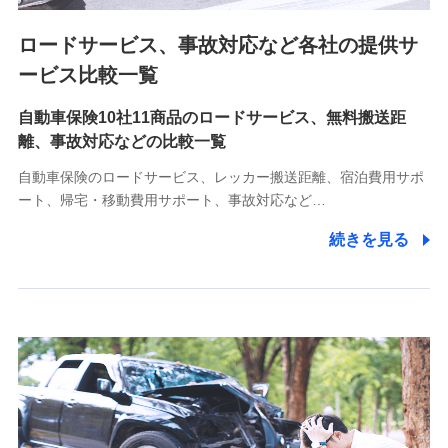
ロードサービス、事故対応など各社の提供サ
9.お問い合わせ情報
各種お問い合わせに対応するため
ービス比較一覧
自動車保険10社11商品のロードサービス、無料搬送距
10.受託業務の 個人情報
離、事故対応などの比較一覧
受託業務の遂行およびこれらに準ずる業務の遂行のため
自動車保険のロードサービス、レッカー搬送距離、宿泊費用サポ
11.マイカー通勤管理クラウド並びに法人向けASPサー
ート、帰宅・移動費用サポート、事故対応など…
ビスに関してのお問い合わせ情報
続きを見る
各種お問い合わせに対応するため
当社のサービスに関する情報提供や、皆様に有用なお知らせ
をお送りするため
アンケートの送付のため
当社のサービスや媒体の運営改善に必要なデータを解析し、
分析するため
当社の対応品質向上やお問い合わせ内容の正確な把握のため
個人情報保護管理者の職名、連絡先
株式会社ドコモ・インシュアランス 営業部長
〒103-0013 東京都中央区日本橋人形町2-14-10 アーバン