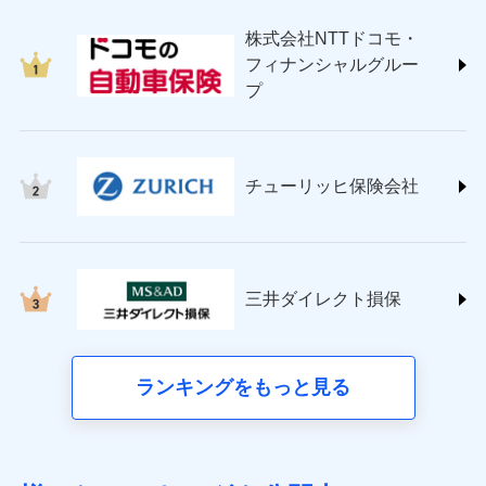
japan.co.jp/)
株式会社NTTドコモ・
ＳＯＭＰＯダイレクト損害保険株式会社
フィナンシャルグルー
(https://www.sompo-direct.co.jp/)
プ
チューリッヒ保険会社 (https://www.zurich.co.jp/)
東京海上日動火災保険株式会社
(https://www.tokiomarine-nichido.co.jp/)
日新火災海上保険株式会社
チューリッヒ保険会社
(https://www.nisshinfire.co.jp/)
ペット＆ファミリー損害保険株式会社
(https://www.petfamilyins.co.jp/)
三井住友海上火災保険株式会社 (https://www.ms-
ins.com/)
三井ダイレクト損保
三井ダイレクト損害保険株式会社
(https://www.mitsui-direct.co.jp/)
■生命保険
ランキングをもっと見る
アクサ生命保険株式会社（https://www.axa.co.jp/）
SBI生命保険株式会社（https://www.sbilife.co.jp/）
FWD生命保険株式会社（https://www.fwdlife.co.jp/）
ソニー生命保険株式会社