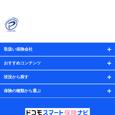
当社または株式会社NTTドコモ・フィナンシャルグルー
プが提供する保険関連サービスに関して取得し、又は保
有する情報。例として、見積請求受付時、資料請求受付
時又はユーザー登録受付時に提供いただいた情報（氏
名、住所、生年月日、性別、保険契約者と被保険者の関
係、保険加入の目的、保険商品の内容、保険料、保険料
のお支払方法、車のメーカーや走行距離などの情報、建
物の構造や築年数などの情報、ペットの種類や年齢な
ど）及びお客様との応対記録（お客様に提示した比較見
積の試算結果情報、メールマガジンを提供した際のメー
取扱い保険会社
ル内容や送信履歴の情報及び保険の更改案内等を提供し
た際のメール内容や送信履歴などの情報）が含まれま
す。
おすすめコンテンツ
保険契約情報
当社または株式会社NTTドコモ・フィナンシャルグルー
プが取得し、又は保有する保険契約に関する情報。例と
状況から探す
して、保険契約者及び被保険者の氏名、住所、生年月
日、性別、保険契約者と被保険者の関係、保険加入の目
的、保険商品の内容、保険料、保険料のお支払方法、車
保険の種類から選ぶ
のメーカーや走行距離などの情報、建物の構造や築年数
などの情報、ペットの種類や年齢などの情報などが含ま
れます。
提供当事者から受領当事者が個人データを取得する方法
電子的・電磁的方法等