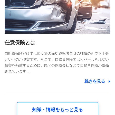
基本情報
氏名、電話番号、メールアドレス、お客さまの識別子、
属性、連絡先、dポイントサービスのご利用に関する情
報。例として、dポイントカード番号、性別、年齢、家族
構成、住所、dポイント残高、dポイント利用履歴などが
含まれます。
利用情報
任意保険とは
当社又は株式会社NTTドコモが提供する各種サービスな
どのご契約・ご利用などに関する情報。例として、当社
又は株式会社NTTドコモが提供する各種サービスのご契
自賠責保険だけでは限度額の面や運転者自身の補償の面で不十分
約状態・ご利用履歴インターネット利用時の行動に関す
というのが現実です。そこで、自賠責保険ではカバーしきれない
る情報、アプリケーション利用時の行動に関する情報、
損害を補償するために、民間の保険会社などで自動車保険が販売
購入されたサービスや商品の名称・購入場所・決済に関
されています…
する情報、アンケートの回答に関する情報などが含まれ
ます。
続きを見る
保険関連サービス情報
当社又は株式会社NTTドコモが提供する保険関連サービ
スに関して取得し、又は保有する情報。例として、見積
請求受付時、資料請求受付時又はユーザー登録受付時に
提供いただいた情報（氏名、住所、生年月日、性別、保
険契約者と被保険者の関係、保険加入の目的、保険商品
知識・情報をもっと見る
の内容、保険料、保険料のお支払方法、車のメーカーや