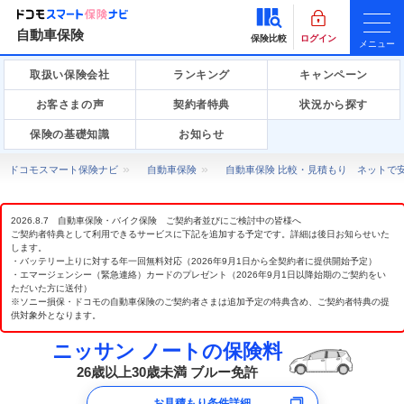
自動車保険
保険比較
ログイン
メニュー
取扱い保険会社
ランキング
キャンペーン
お客さまの声
契約者特典
状況から探す
保険の基礎知識
お知らせ
ドコモスマート保険ナビ
自動車保険
自動車保険 比較・見積もり ネットで
2026.8.7 自動車保険・バイク保険 ご契約者並びにご検討中の皆様へ
ご契約者特典として利用できるサービスに下記を追加する予定です。詳細は後日お知らせいた
します。
・バッテリー上りに対する年一回無料対応（2026年9月1日から全契約者に提供開始予定）
・エマージェンシー（緊急連絡）カードのプレゼント（2026年9月1日以降始期のご契約をい
ただいた方に送付）
※ソニー損保・ドコモの自動車保険のご契約者さまは追加予定の特典含め、ご契約者特典の提
供対象外となります。
ニッサン ノートの保険料
26歳以上30歳未満 ブルー免許
お見積もり条件詳細