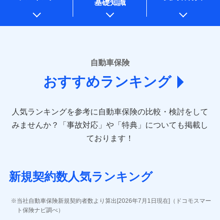
基礎知識
上記に係る案内・手続き・管理等付帯業務を行うため
* 当社が委託を受けている保険会社の情報は、保険会社のホ
ームページに掲載しておりますので、ご確認ください。
■損害保険
あいおいニッセイ同和損害保険株式会社
自動車保険
(https://www.aioinissaydowa.co.jp/)
おすすめランキング
アクサ損害保険株式会社 (https://www.axa-
direct.co.jp/)
アニコム損害保険株式会社 (https://www.anicom-
人気ランキングを参考に自動車保険の比較・検討をして
sompo.co.jp/)
東京海上ダイレクト損害保険株式会社 (https://www.e-
みませんか？
「事故対応」や「特典」についても掲載し
design.net/)
ております！
AIG損害保険株式会社 (https://www.aig.co.jp/sonpo)
ＳＢＩ損害保険株式会社
(https://www.sbisonpo.co.jp/)
新規契約数人気ランキング
ジェイアイ傷害火災保険株式会社
(https://www.jihoken.co.jp/)
ソニー損害保険株式会社
当社自動車保険新規契約者数より算出[2026年7月1日現在]（ドコモスマー
(https://www.sonysonpo.co.jp/)
ト保険ナビ調べ）
損害保険ジャパン株式会社 (https://www.sompo-