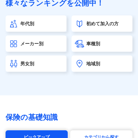
様々なランキングを公開中！
（https://www.sonylife.co.jp）
SOMPOひまわり生命保険株式会社
（https://www.himawari-life.co.jp/）
年代別
初めて加入の方
第一ネオ生命保険株式会社（https://neofirst.co.jp/）
大樹生命保険株式会社（https://www.taiju-life.co.jp）
太陽生命保険株式会社（https://www.taiyo-
メーカー別
車種別
seimei.co.jp）
チューリッヒ生命保険株式会社
（https://www.zurichlife.co.jp/）
男女別
地域別
東京海上日動あんしん生命保険株式会社
（https://www.tmn-anshin.co.jp/）
なないろ生命保険株式会社
（https://www.nanairolife.co.jp/）
日本生命保険相互会社（https://www.nissay.co.jp）
はなさく生命保険株式会社
（https://www.life8739.co.jp/）
マニュライフ生命保険株式会社
保険の基礎知識
（https://www.manulife.co.jp/）
三井住友海上あいおい生命保険株式会社
（https://www.msa-life.co.jp/）
ピックアップ
カテゴリから探す