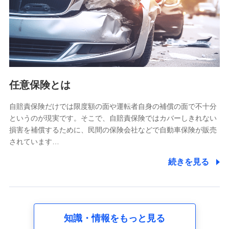
基本情報
氏名、電話番号、メールアドレス、お客さまの識別子、
属性、連絡先、dポイントサービスのご利用に関する情
報。例として、dポイントカード番号、性別、年齢、家族
構成、住所、dポイント残高、dポイント利用履歴などが
含まれます。
利用情報
任意保険とは
当社又は株式会社NTTドコモが提供する各種サービスな
どのご契約・ご利用などに関する情報。例として、当社
又は株式会社NTTドコモが提供する各種サービスのご契
自賠責保険だけでは限度額の面や運転者自身の補償の面で不十分
約状態・ご利用履歴インターネット利用時の行動に関す
というのが現実です。そこで、自賠責保険ではカバーしきれない
る情報、アプリケーション利用時の行動に関する情報、
損害を補償するために、民間の保険会社などで自動車保険が販売
購入されたサービスや商品の名称・購入場所・決済に関
されています…
する情報、アンケートの回答に関する情報などが含まれ
ます。
続きを見る
保険関連サービス情報
当社又は株式会社NTTドコモが提供する保険関連サービ
スに関して取得し、又は保有する情報。例として、見積
請求受付時、資料請求受付時又はユーザー登録受付時に
提供いただいた情報（氏名、住所、生年月日、性別、保
険契約者と被保険者の関係、保険加入の目的、保険商品
知識・情報をもっと見る
の内容、保険料、保険料のお支払方法、車のメーカーや