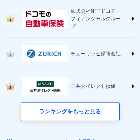
japan.co.jp/)
株式会社NTTドコモ・
ＳＯＭＰＯダイレクト損害保険株式会社
フィナンシャルグルー
(https://www.sompo-direct.co.jp/)
プ
チューリッヒ保険会社 (https://www.zurich.co.jp/)
東京海上日動火災保険株式会社
(https://www.tokiomarine-nichido.co.jp/)
日新火災海上保険株式会社
チューリッヒ保険会社
(https://www.nisshinfire.co.jp/)
ペット＆ファミリー損害保険株式会社
(https://www.petfamilyins.co.jp/)
三井住友海上火災保険株式会社 (https://www.ms-
ins.com/)
三井ダイレクト損保
三井ダイレクト損害保険株式会社
(https://www.mitsui-direct.co.jp/)
■生命保険
ランキングをもっと見る
アクサ生命保険株式会社（https://www.axa.co.jp/）
SBI生命保険株式会社（https://www.sbilife.co.jp/）
FWD生命保険株式会社（https://www.fwdlife.co.jp/）
ソニー生命保険株式会社