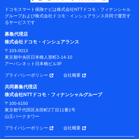
【共同して利用する者の範囲】
ドコモスマート保険ナビは
株式会社NTTドコモ・フィナンシャル
グループおよび
株式会社ドコモ・インシュアランス共同で
運営す
当社
るサービスです
株式会社NTTドコモ・フィナンシャルグループ
募集代理店
【利用目的】
株式会社ドコモ・インシュアランス
当社または株式会社NTTドコモ・フィナンシャルグルー
〒103-0013
プが提供する保険関連サービスにおけるユーザー登録受
東京都中央区日本橋人形町2-14-10
付および管理のため
アーバンネット日本橋ビル3F
当社または株式会社NTTドコモ・フィナンシャルグルー
プと取引のあるもしくは委託を受けている保険会社・提
プライバシーポリシー
会社概要
携会社の保険その他に関する情報を提供するため、また
維持管理等の委託業務遂行のため、またそれらに付帯、
共同募集代理店
関連する当社または株式会社NTTドコモ・フィナンシャ
株式会社NTTドコモ・フィナンシャルグループ
ルグループおよび提携会社のサービスを案内、提供する
ため
〒100-6150
（各サービスで取得したサービス利用履歴、ウェブサイ
東京都千代田区永田町2丁目11番1号
トの閲覧履歴、購買履歴、ご契約内容等のパーソナルデ
山王パークタワー
ータを分析して、お客さまの趣味・嗜好・傾向に応じた
サービス・商品等に関するご提案や広告の配信等を行う
プライバシーポリシー
会社概要
ことがあります。）
各種セミナーの開催のため