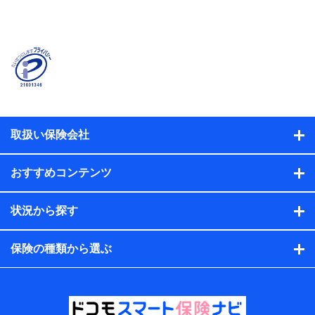
当社または株式会社NTTドコモ・フィナンシャルグルー
プが提供する保険関連サービスに関して取得し、又は保
有する情報。例として、見積請求受付時、資料請求受付
時又はユーザー登録受付時に提供いただいた情報（氏
名、住所、生年月日、性別、保険契約者と被保険者の関
係、保険加入の目的、保険商品の内容、保険料、保険料
のお支払方法、車のメーカーや走行距離などの情報、建
物の構造や築年数などの情報、ペットの種類や年齢な
ど）及びお客様との応対記録（お客様に提示した比較見
積の試算結果情報、メールマガジンを提供した際のメー
取扱い保険会社
ル内容や送信履歴の情報及び保険の更改案内等を提供し
た際のメール内容や送信履歴などの情報）が含まれま
す。
おすすめコンテンツ
保険契約情報
当社または株式会社NTTドコモ・フィナンシャルグルー
プが取得し、又は保有する保険契約に関する情報。例と
状況から探す
して、保険契約者及び被保険者の氏名、住所、生年月
日、性別、保険契約者と被保険者の関係、保険加入の目
的、保険商品の内容、保険料、保険料のお支払方法、車
保険の種類から選ぶ
のメーカーや走行距離などの情報、建物の構造や築年数
などの情報、ペットの種類や年齢などの情報などが含ま
れます。
提供当事者から受領当事者が個人データを取得する方法
電子的・電磁的方法等