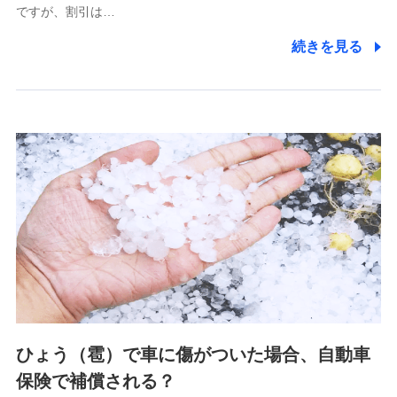
ですが、割引は…
(https://www.littlefamily-ssi.com/)
続きを見る
2.共同募集を行う代理店から受領する個人情報
郵便、電話、およびＥメール等により、当社と取引のあるも
しくは委託を受けている保険会社・提携会社の保険その他に
関する情報を提供し、金融商品等の契約を勧奨するため、ま
た維持管理等の委託業務遂行のため、またそれらに付帯、関
連する当社および提携会社のサービスを案内、提供するため
（なお、当社は複数の保険会社と取引があり、取得した個人
情報を取引のある他の保険会社の商品・サービスをご提案す
るために利用させていただくことがあります。）
上記に係る連絡・手続き・管理等付帯業務を行うため
3.セミナー募集サイトから取得した個人情報
各種セミナーの案内、開催のため
上記に係る連絡・手続き・管理等付帯業務を行うため
4.家族・友達紹介にて取得した個人情報
ひょう（雹）で車に傷がついた場合、自動車
被紹介者への連絡、及び当社と取引のあるもしくは委託を受
保険で補償される？
けている保険会社・提携会社の保険その他に関する情報を提