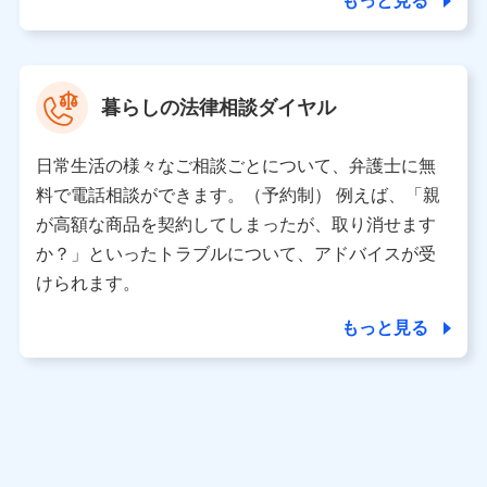
もっと見る
東京都中央区日本橋人形町2-14-10 アーバンネット日本橋
ビル 3F
株式会社ドコモ・インシュアランス 代表取締役社長 吉
村 忠義
暮らしの法律相談ダイヤル
※ 当社および株式会社NTTドコモは、お客さまの情報を利
用させていただくにあたっては、「NTTドコモ パーソナル
日常生活の様々なご相談ごとについて、弁護士に無
データ憲章」に定める行動原則を順守します 。
※ パーソナルデータダッシュボードの「第三者提供の管
料で電話相談ができます。（予約制） 例えば、「親
理」の設定状態にかかわらず、共同利用する場合がありま
が高額な商品を契約してしまったが、取り消せます
す。
か？」といったトラブルについて、アドバイスが受
※ dポイントクラブ会員ではないお客さま（2019年12月11
けられます。
日以降、一度もdポイントクラブ会員であったことがないお
客さまに限る）に関する、2019年12月10日以前に取得した
もっと見る
個人データは、こちら の利用目的の範囲内に限って共同利
用します。
当社は株式会社NTTドコモ・フィナンシャルグループ
との間で、以下のとおり個人データを共同利用しま
す。