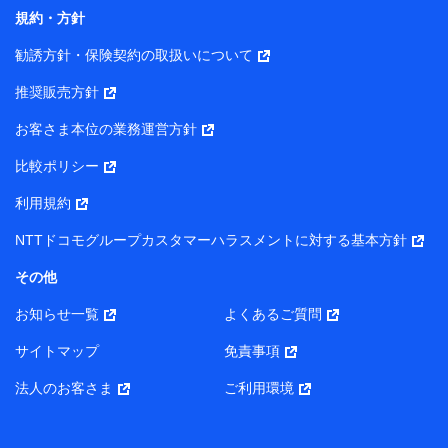
コンサルティングサービスの実施のため
規約・方針
アンケートやキャンペーン等の実施のため
上記に係る案内・手続き・管理等付帯業務を行うため
勧誘方針・保険契約の取扱いについて
【当該個人データの管理について責任を有する者の名称・住
推奨販売方針
所・代表者名】
お客さま本位の業務運営方針
当該個人データを取り扱う各共同利用者（詳細は次のとお
り）
比較ポリシー
東京都千代田区永田町2丁目11番1号 山王パークタワー
利用規約
株式会社NTTドコモ・フィナンシャルグループ 代表取締役
社長 廣井 孝史
NTTドコモグループカスタマーハラスメントに対する基本方針
東京都中央区日本橋人形町2-14-10 アーバンネット日本橋
その他
ビル 3F
お知らせ一覧
よくあるご質問
株式会社ドコモ・インシュアランス 代表取締役社長 吉
村 忠義
サイトマップ
免責事項
また当社は、オンライン面談による保険のご相談にあたっ
法人のお客さま
ご利用環境
て、以下の提携代理店とお客様の個人データを共同利用する
ことがあります。