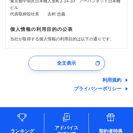
東京都中央区日本橋人形町2-14-10 アーバンネット日本橋
ビル
代表取締役社長 吉村 忠義
個人情報の利用目的の公表
当社が取得する個人情報の利用目的は以下の通りです。
1.見積請求受付時、資料請求受付時、ユーザー登録受
付時
全文表示
ユーザー登録受付および、管理のため
郵便、電話、およびＥメール等により、当社と取引のあるも
しくは委託を受けている保険会社・提携会社の保険その他に
利用規約
関する情報を提供し、金融商品等の契約を勧奨するため、ま
プライバシーポリシー
た維持管理等の委託業務遂行のため、またそれらに付帯、関
連する当社および提携会社のサービスを案内、提供するため
（なお、当社は複数の保険会社と取引があり、取得した個人
情報を取引のある他の保険会社の商品・サービスをご提案す
るために利用させていただくことがあります。）
各種セミナーの開催のため
コンサルティングサービスの実施のため
アドバイス
アンケートやキャンペーン等の実施のため
ランキング
契約者特典