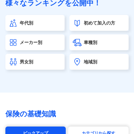
様々なランキングを公開中！
（https://www.sonylife.co.jp）
SOMPOひまわり生命保険株式会社
（https://www.himawari-life.co.jp/）
年代別
初めて加入の方
第一ネオ生命保険株式会社（https://neofirst.co.jp/）
大樹生命保険株式会社（https://www.taiju-life.co.jp）
太陽生命保険株式会社（https://www.taiyo-
メーカー別
車種別
seimei.co.jp）
チューリッヒ生命保険株式会社
（https://www.zurichlife.co.jp/）
男女別
地域別
東京海上日動あんしん生命保険株式会社
（https://www.tmn-anshin.co.jp/）
なないろ生命保険株式会社
（https://www.nanairolife.co.jp/）
日本生命保険相互会社（https://www.nissay.co.jp）
はなさく生命保険株式会社
（https://www.life8739.co.jp/）
マニュライフ生命保険株式会社
保険の基礎知識
（https://www.manulife.co.jp/）
三井住友海上あいおい生命保険株式会社
（https://www.msa-life.co.jp/）
ピックアップ
カテゴリから探す