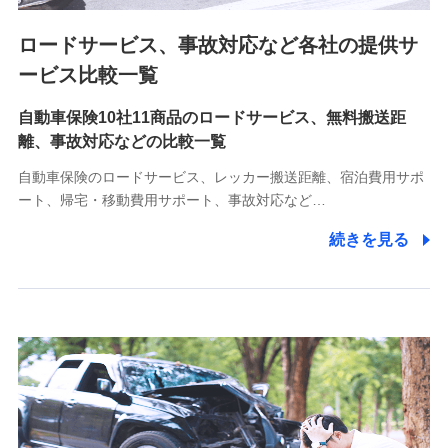
ロードサービス、事故対応など各社の提供サ
9.お問い合わせ情報
各種お問い合わせに対応するため
ービス比較一覧
自動車保険10社11商品のロードサービス、無料搬送距
10.受託業務の 個人情報
離、事故対応などの比較一覧
受託業務の遂行およびこれらに準ずる業務の遂行のため
自動車保険のロードサービス、レッカー搬送距離、宿泊費用サポ
11.マイカー通勤管理クラウド並びに法人向けASPサー
ート、帰宅・移動費用サポート、事故対応など…
ビスに関してのお問い合わせ情報
続きを見る
各種お問い合わせに対応するため
当社のサービスに関する情報提供や、皆様に有用なお知らせ
をお送りするため
アンケートの送付のため
当社のサービスや媒体の運営改善に必要なデータを解析し、
分析するため
当社の対応品質向上やお問い合わせ内容の正確な把握のため
個人情報保護管理者の職名、連絡先
株式会社ドコモ・インシュアランス 営業部長
〒103-0013 東京都中央区日本橋人形町2-14-10 アーバン