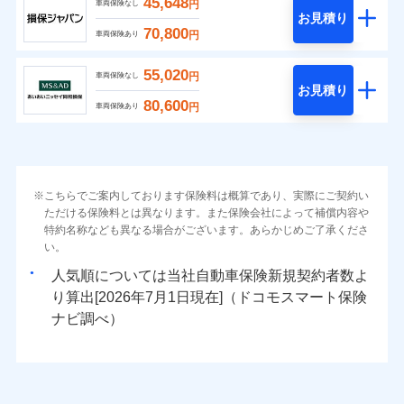
45,648
円
車両保険なし
お見積り
70,800
円
車両保険あり
55,020
円
車両保険なし
お見積り
80,600
円
車両保険あり
こちらでご案内しております保険料は概算であり、実際にご契約い
ただける保険料とは異なります。また保険会社によって補償内容や
特約名称なども異なる場合がございます。あらかじめご了承くださ
い。
人気順については当社
新規契約者数よ
り算出[
年
月
日現在]（ドコモスマート保険
ナビ調べ）