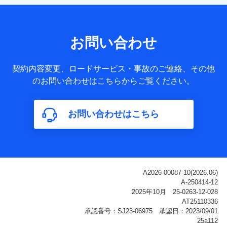
【共同して利用される利用データの項目】
当社または株式会社NTTドコモ・フィナンシャルグループが
サービス提供等を通じて取得した、以下の情報などの個人デ
お問い合わせ
ータ
基本情報
契約内容変更、ロードサービス・事故のご連絡、その他
氏名、電話番号、メールアドレス、お客さまの識別子、
のお問い合わせはこちらからご覧ください。
属性、連絡先、dポイントサービスのご利用に関する情
報。例として、dポイントカード番号、性別、年齢、家族
構成、住所、dポイント残高、dポイント利用履歴などが
お問い合わせはこちら
含まれます。
利用情報
当社または株式会社NTTドコモ・フィナンシャルグルー
プが提供する各種サービスなどのご契約・ご利用などに
関する情報。例として、当社または株式会社NTTドコ
モ・フィナンシャルグループが提供する各種サービスの
ご契約状態・ご利用履歴インターネット利用時の行動に
関する情報、アプリケーション利用時の行動に関する情
報、購入されたサービスや商品の名称・購入場所・決済
に関する情報、アンケートの回答に関する情報などが含
まれます。
保険関連サービス情報