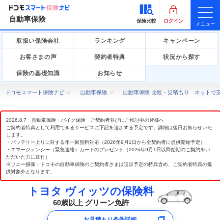
自動車保険
保険比較
ログイン
メニュー
取扱い保険会社
ランキング
キャンペーン
お客さまの声
契約者特典
状況から探す
保険の基礎知識
お知らせ
ドコモスマート保険ナビ
自動車保険
自動車保険 比較・見積もり ネットで
2026.8.7 自動車保険・バイク保険 ご契約者並びにご検討中の皆様へ
ご契約者特典として利用できるサービスに下記を追加する予定です。詳細は後日お知らせいた
します。
・バッテリー上りに対する年一回無料対応（2026年9月1日から全契約者に提供開始予定）
・エマージェンシー（緊急連絡）カードのプレゼント（2026年9月1日以降始期のご契約をい
ただいた方に送付）
※ソニー損保・ドコモの自動車保険のご契約者さまは追加予定の特典含め、ご契約者特典の提
供対象外となります。
トヨタ ヴィッツの保険料
60歳以上 グリーン免許
お見積もり条件詳細