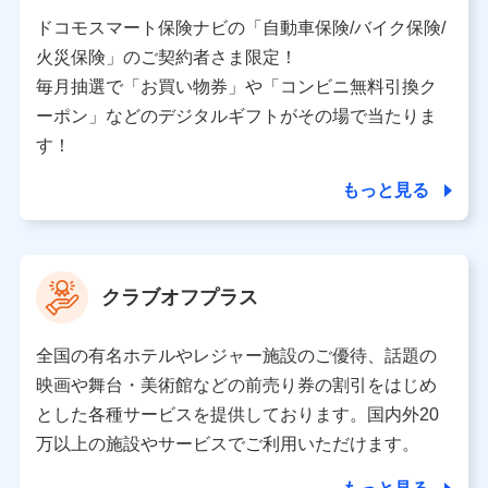
当社又は株式会社NTTドコモと取引のあるもしくは委託
を受けている保険会社・提携会社の保険その他に関する
ドコモスマート保険ナビの「自動車保険/バイク保険/
情報を提供するため、また維持管理等の委託業務遂行の
火災保険」のご契約者さま限定！
ため、またそれらに付帯、関連する当社、株式会社NTT
ドコモおよび提携会社のサービスを案内、提供するため
毎月抽選で「お買い物券」や「コンビニ無料引換ク
（各サービスで取得したサービス利用履歴、ウェブサイ
ーポン」などのデジタルギフトがその場で当たりま
トの閲覧履歴、購買履歴、ご契約内容等のパーソナルデ
ータを分析して、お客さまの趣味・嗜好・傾向に応じた
す！
サービス・商品等に関するご提案や広告の配信等を行う
ことがあります。）
もっと見る
各種セミナーの開催のため
コンサルティングサービスの実施のため
アンケートやキャンペーン等の実施のため
上記に係る案内・手続き・管理等付帯業務を行うため
クラブオフプラス
【当該個人データの管理について責任を有する者の名称・住
所・代表者名】
全国の有名ホテルやレジャー施設のご優待、話題の
当該個人データを取り扱う各共同利用者（詳細は次のとお
映画や舞台・美術館などの前売り券の割引をはじめ
り）
とした各種サービスを提供しております。国内外20
東京都千代田区永田町2丁目11番1号 山王パークタワー
万以上の施設やサービスでご利用いただけます。
株式会社NTTドコモ 代表取締役社長 前田 義晃