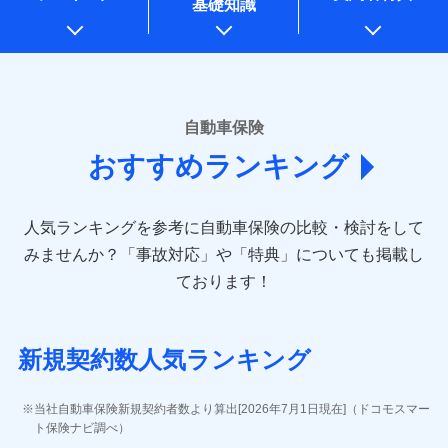
基礎知識
上記に係る案内・手続き・管理等付帯業務を行うため
* 当社が委託を受けている保険会社の情報は、保険会社のホ
ームページに掲載しておりますので、ご確認ください。
■損害保険
あいおいニッセイ同和損害保険株式会社
自動車保険
(https://www.aioinissaydowa.co.jp/)
おすすめランキング
アクサ損害保険株式会社 (https://www.axa-
direct.co.jp/)
アニコム損害保険株式会社 (https://www.anicom-
人気ランキングを参考に自動車保険の比較・検討をして
sompo.co.jp/)
東京海上ダイレクト損害保険株式会社 (https://www.e-
みませんか？
「事故対応」や「特典」についても掲載し
design.net/)
ております！
AIG損害保険株式会社 (https://www.aig.co.jp/sonpo)
ＳＢＩ損害保険株式会社
(https://www.sbisonpo.co.jp/)
新規契約数人気ランキング
ジェイアイ傷害火災保険株式会社
(https://www.jihoken.co.jp/)
ソニー損害保険株式会社
当社自動車保険新規契約者数より算出[2026年7月1日現在]（ドコモスマー
(https://www.sonysonpo.co.jp/)
ト保険ナビ調べ）
損害保険ジャパン株式会社 (https://www.sompo-