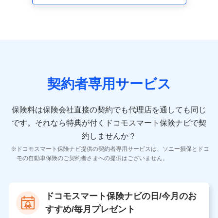
走行距離などの情報、建物の構造や築年数などの情報、
ペットの種類や年齢など）及びお客様との応対記録 （お
客様に提示した比較見積の試算結果情報、メールマガジ
ンを提供した際のメール内容や送信履歴の情報及び保険
の更改案内等を提供した際のメール内容や送信履歴など
の情報）が含まれます。
保険契約情報
当社又は株式会社NTTドコモが取得し、又は保有する保
険契約に関する情報。例として、保険契約者及び被保険
契約者専用サービス
者の氏名、住所、生年月日、性別、保険契約者と被保険
者の関係、保険加入の目的、保険商品の内容、保険料、
保険料のお支払方法、車のメーカーや走行距離などの情
保険料は保険会社直接の契約でも代理店を通しても同じ
報、建物の構造や築年数などの情報、ペットの種類や年
齢などの情報などが含まれます。
です。
それなら特典が付くドコモスマート保険ナビで契
約しませんか？
【共同して利用する者の範囲】
ドコモスマート保険ナビ提供の契約者専用サービスは、ソニー損保とドコ
当社
モの自動車保険のご契約者さまへの提供はございません。
株式会社NTTドコモ
【利用する者の利用目的】
ドコモスマート保険ナビの日/今月のお
当社又は株式会社NTTドコモが提供する保険関連サービ
すすめ/毎月プレゼント
スにおけるユーザ登録受付および管理のため