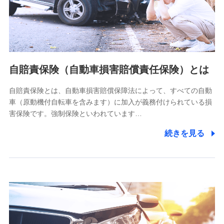
ネット日本橋ビル 3F
株式会社ドコモ・インシュアランス
個人情報の第三者提供について
当社ではご本人の同意がある場合または法令に基づく場合を
自賠責保険（自動車損害賠償責任保険）とは
除き、第三者に提供いたしません。
自賠責保険とは、自動車損害賠償保障法によって、すべての自動
業務の委託
車（原動機付自転車を含みます）に加入が義務付けられている損
当社は利用目的の達成に必要な範囲内において個人情報の取
害保険です。強制保険といわれています…
り扱いの全部または一部を委託する場合があります。
続きを見る
個人データの共同利用
当社は株式会社NTTドコモとの間で、以下のとおり個
人データを共同利用します。
【共同して利用される利用データの項目】
当社又は株式会社NTTドコモがサービス提供等を通じて取得
した、以下の情報などの個人データ