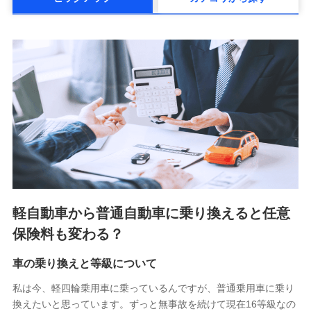
メットライフ生命株式会社(https://www.metlife.co.jp/)
メディケア生命保険株式会社
（https://www.medicarelife.com/）
■少額短期保険
株式会社アシロ少額短期保険 (https://kailash.co.jp/)
SBIいきいき少額短期保険会社 (https://www.i-
sedai.com/)
SBIペット少額短期保険株式会社 (https://www.sbipet-
ssi.co.jp/)
SBIリスタ少額短期保険会社
(https://www.jishin.co.jp/)
スマートプラス少額短期保険株式会社
（https://www.smartplus-insurance.com/）
軽自動車から普通自動車に乗り換えると任意
チューリッヒ少額短期保険株式会社
保険料も変わる？
(https://www.zurichssi.co.jp/)
Tokio Marine X少額短期保険株式会社
(https://www.tokiomarine-x.co.jp/)
車の乗り換えと等級について
ペットメディカルサポート株式会社
私は今、軽四輪乗用車に乗っているんですが、普通乗用車に乗り
(https://pshoken.co.jp/)
換えたいと思っています。ずっと無事故を続けて現在16等級なの
リトルファミリー少額短期保険株式会社