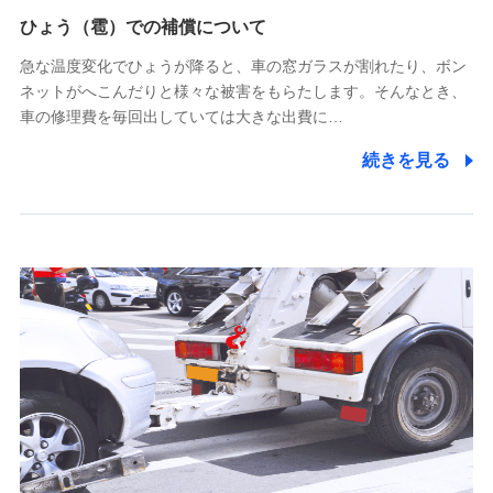
供し、金融商品等の契約を勧奨するため
ひょう（雹）での補償について
アンケートやキャンペーン等の実施のため
上記に係る連絡・手続き・管理等付帯業務を行うため
急な温度変化でひょうが降ると、車の窓ガラスが割れたり、ボン
ネットがへこんだりと様々な被害をもらたします。そんなとき、
5.通話録音にて取得する情報
車の修理費を毎回出していては大きな出費に…
電話対応の品質向上およびお問合せ内容の正確な把握のため
続きを見る
6.採用応募者の個人情報
採用選考および入社手続を実施するため
7.社員（従業者）の個人情報
人事･勤怠･健康・労務等の管理、給与支給、福利厚生・採用
退職関連処理等の各種手続きのため、当社と従業員または従
業員同士の連絡のため
8.取引先個人情報
取引先としての選定業務、営業情報の提供業務、契約締結手
続き業務、取引管理業務、およびこれらに準ずる業務の遂行
のため