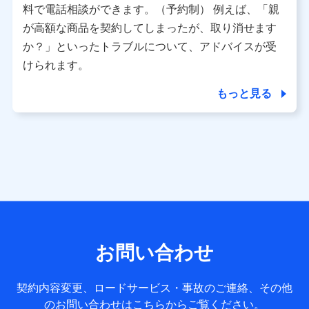
※ パーソナルデータダッシュボードの「第三者提供の管
料で電話相談ができます。（予約制） 例えば、「親
理」の設定状態にかかわらず、共同利用する場合がありま
が高額な商品を契約してしまったが、取り消せます
す。
か？」といったトラブルについて、アドバイスが受
※ dポイントクラブ会員ではないお客さま（2019年12月11
けられます。
日以降、一度もdポイントクラブ会員であったことがないお
客さまに限る）に関する、2019年12月10日以前に取得した
もっと見る
個人データは、こちら の利用目的の範囲内に限って共同利
用します。
当社は株式会社NTTドコモ・フィナンシャルグループ
との間で、以下のとおり個人データを共同利用しま
す。
【共同して利用される利用データの項目】
当社または株式会社NTTドコモ・フィナンシャルグループが
サービス提供等を通じて取得した、以下の情報などの個人デ
お問い合わせ
ータ
基本情報
契約内容変更、ロードサービス・事故のご連絡、その他
氏名、電話番号、メールアドレス、お客さまの識別子、
のお問い合わせはこちらからご覧ください。