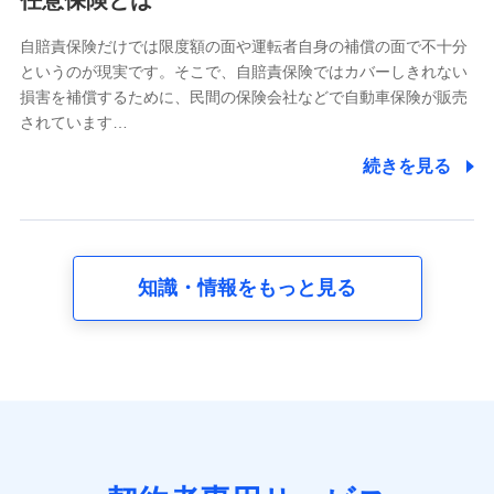
任意保険とは
どのご契約・ご利用などに関する情報。例として、当社
又は株式会社NTTドコモが提供する各種サービスのご契
自賠責保険だけでは限度額の面や運転者自身の補償の面で不十分
約状態・ご利用履歴インターネット利用時の行動に関す
というのが現実です。そこで、自賠責保険ではカバーしきれない
る情報、アプリケーション利用時の行動に関する情報、
損害を補償するために、民間の保険会社などで自動車保険が販売
購入されたサービスや商品の名称・購入場所・決済に関
されています…
する情報、アンケートの回答に関する情報などが含まれ
ます。
続きを見る
保険関連サービス情報
当社又は株式会社NTTドコモが提供する保険関連サービ
スに関して取得し、又は保有する情報。例として、見積
請求受付時、資料請求受付時又はユーザー登録受付時に
提供いただいた情報（氏名、住所、生年月日、性別、保
険契約者と被保険者の関係、保険加入の目的、保険商品
知識・情報をもっと見る
の内容、保険料、保険料のお支払方法、車のメーカーや
走行距離などの情報、建物の構造や築年数などの情報、
ペットの種類や年齢など）及びお客様との応対記録 （お
客様に提示した比較見積の試算結果情報、メールマガジ
ンを提供した際のメール内容や送信履歴の情報及び保険
の更改案内等を提供した際のメール内容や送信履歴など
の情報）が含まれます。
保険契約情報
当社又は株式会社NTTドコモが取得し、又は保有する保
険契約に関する情報。例として、保険契約者及び被保険