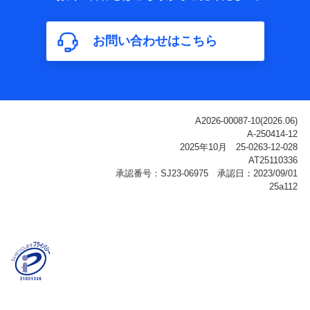
属性、連絡先、dポイントサービスのご利用に関する情
報。例として、dポイントカード番号、性別、年齢、家族
構成、住所、dポイント残高、dポイント利用履歴などが
お問い合わせはこちら
含まれます。
利用情報
当社または株式会社NTTドコモ・フィナンシャルグルー
プが提供する各種サービスなどのご契約・ご利用などに
関する情報。例として、当社または株式会社NTTドコ
モ・フィナンシャルグループが提供する各種サービスの
ご契約状態・ご利用履歴インターネット利用時の行動に
関する情報、アプリケーション利用時の行動に関する情
報、購入されたサービスや商品の名称・購入場所・決済
に関する情報、アンケートの回答に関する情報などが含
まれます。
保険関連サービス情報
当社または株式会社NTTドコモ・フィナンシャルグルー
プが提供する保険関連サービスに関して取得し、又は保
有する情報。例として、見積請求受付時、資料請求受付
時又はユーザー登録受付時に提供いただいた情報（氏
名、住所、生年月日、性別、保険契約者と被保険者の関
係、保険加入の目的、保険商品の内容、保険料、保険料
のお支払方法、車のメーカーや走行距離などの情報、建
物の構造や築年数などの情報、ペットの種類や年齢な
ど）及びお客様との応対記録（お客様に提示した比較見