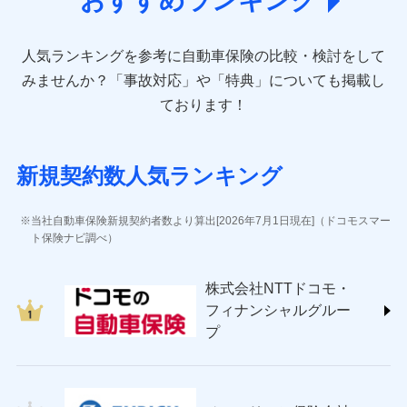
おすすめランキング
direct.co.jp/)
アニコム損害保険株式会社 (https://www.anicom-
人気ランキングを参考に自動車保険の比較・検討をして
sompo.co.jp/)
東京海上ダイレクト損害保険株式会社 (https://www.e-
みませんか？
「事故対応」や「特典」についても掲載し
design.net/)
ております！
AIG損害保険株式会社 (https://www.aig.co.jp/sonpo)
ＳＢＩ損害保険株式会社
(https://www.sbisonpo.co.jp/)
新規契約数人気ランキング
ジェイアイ傷害火災保険株式会社
(https://www.jihoken.co.jp/)
ソニー損害保険株式会社
当社自動車保険新規契約者数より算出[2026年7月1日現在]（ドコモスマー
(https://www.sonysonpo.co.jp/)
ト保険ナビ調べ）
損害保険ジャパン株式会社 (https://www.sompo-
japan.co.jp/)
株式会社NTTドコモ・
ＳＯＭＰＯダイレクト損害保険株式会社
フィナンシャルグルー
(https://www.sompo-direct.co.jp/)
プ
チューリッヒ保険会社 (https://www.zurich.co.jp/)
東京海上日動火災保険株式会社
(https://www.tokiomarine-nichido.co.jp/)
日新火災海上保険株式会社