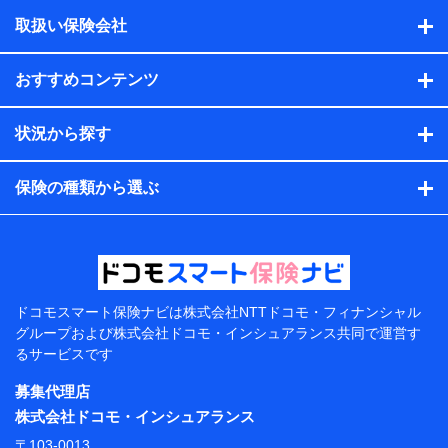
積の試算結果情報、メールマガジンを提供した際のメー
取扱い保険会社
ル内容や送信履歴の情報及び保険の更改案内等を提供し
た際のメール内容や送信履歴などの情報）が含まれま
す。
おすすめコンテンツ
保険契約情報
当社または株式会社NTTドコモ・フィナンシャルグルー
プが取得し、又は保有する保険契約に関する情報。例と
状況から探す
して、保険契約者及び被保険者の氏名、住所、生年月
日、性別、保険契約者と被保険者の関係、保険加入の目
的、保険商品の内容、保険料、保険料のお支払方法、車
保険の種類から選ぶ
のメーカーや走行距離などの情報、建物の構造や築年数
などの情報、ペットの種類や年齢などの情報などが含ま
れます。
提供当事者から受領当事者が個人データを取得する方法
電子的・電磁的方法等
【共同して利用する者の範囲】
ドコモスマート保険ナビは
株式会社NTTドコモ・フィナンシャル
グループおよび
株式会社ドコモ・インシュアランス共同で
運営す
当社
るサービスです
株式会社NTTドコモ・フィナンシャルグループ
募集代理店
【利用目的】
株式会社ドコモ・インシュアランス
当社または株式会社NTTドコモ・フィナンシャルグルー
〒103-0013