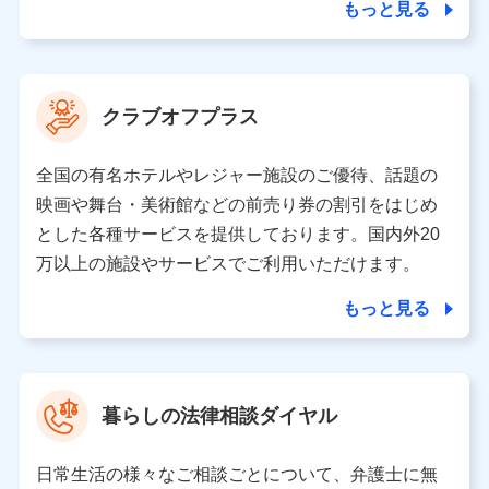
ことがあります。）
もっと見る
各種セミナーの開催のため
コンサルティングサービスの実施のため
アンケートやキャンペーン等の実施のため
上記に係る案内・手続き・管理等付帯業務を行うため
クラブオフプラス
【当該個人データの管理について責任を有する者の名称・住
所・代表者名】
全国の有名ホテルやレジャー施設のご優待、話題の
当該個人データを取り扱う各共同利用者（詳細は次のとお
映画や舞台・美術館などの前売り券の割引をはじめ
り）
とした各種サービスを提供しております。国内外20
東京都千代田区永田町2丁目11番1号 山王パークタワー
万以上の施設やサービスでご利用いただけます。
株式会社NTTドコモ 代表取締役社長 前田 義晃
もっと見る
東京都中央区日本橋人形町2-14-10 アーバンネット日本橋
ビル 3F
株式会社ドコモ・インシュアランス 代表取締役社長 吉
村 忠義
暮らしの法律相談ダイヤル
※ 当社および株式会社NTTドコモは、お客さまの情報を利
用させていただくにあたっては、「NTTドコモ パーソナル
日常生活の様々なご相談ごとについて、弁護士に無
データ憲章」に定める行動原則を順守します 。