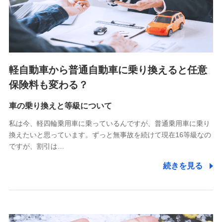
SBIペット少額短期保険株式会社 (https://www.sbipet-
ssi.co.jp/)
SBIリスタ少額短期保険会社
(https://www.jishin.co.jp/)
スマートプラス少額短期保険株式会社
（https://www.smartplus-insurance.com/）
軽自動車から普通自動車に乗り換えると任意
チューリッヒ少額短期保険株式会社
保険料も変わる？
(https://www.zurichssi.co.jp/)
Tokio Marine X少額短期保険株式会社
(https://www.tokiomarine-x.co.jp/)
車の乗り換えと等級について
ペットメディカルサポート株式会社
私は今、軽四輪乗用車に乗っているんですが、普通乗用車に乗り
(https://pshoken.co.jp/)
換えたいと思っています。ずっと無事故を続けて現在16等級なの
リトルファミリー少額短期保険株式会社
ですが、割引は…
(https://www.littlefamily-ssi.com/)
続きを見る
2.共同募集を行う代理店から受領する個人情報
郵便、電話、およびＥメール等により、当社と取引のあるも
しくは委託を受けている保険会社・提携会社の保険その他に
関する情報を提供し、金融商品等の契約を勧奨するため、ま
た維持管理等の委託業務遂行のため、またそれらに付帯、関