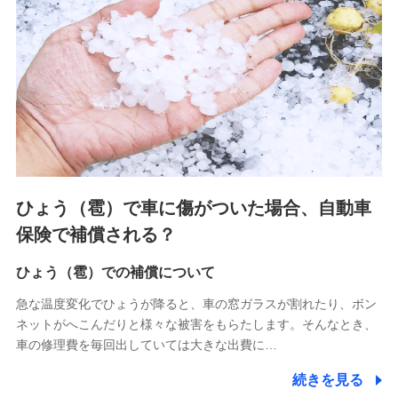
連する当社および提携会社のサービスを案内、提供するため
（なお、当社は複数の保険会社と取引があり、取得した個人
情報を取引のある他の保険会社の商品・サービスをご提案す
るために利用させていただくことがあります。）
上記に係る連絡・手続き・管理等付帯業務を行うため
3.セミナー募集サイトから取得した個人情報
各種セミナーの案内、開催のため
上記に係る連絡・手続き・管理等付帯業務を行うため
4.家族・友達紹介にて取得した個人情報
ひょう（雹）で車に傷がついた場合、自動車
被紹介者への連絡、及び当社と取引のあるもしくは委託を受
保険で補償される？
けている保険会社・提携会社の保険その他に関する情報を提
供し、金融商品等の契約を勧奨するため
ひょう（雹）での補償について
アンケートやキャンペーン等の実施のため
上記に係る連絡・手続き・管理等付帯業務を行うため
急な温度変化でひょうが降ると、車の窓ガラスが割れたり、ボン
ネットがへこんだりと様々な被害をもらたします。そんなとき、
5.通話録音にて取得する情報
車の修理費を毎回出していては大きな出費に…
電話対応の品質向上およびお問合せ内容の正確な把握のため
続きを見る