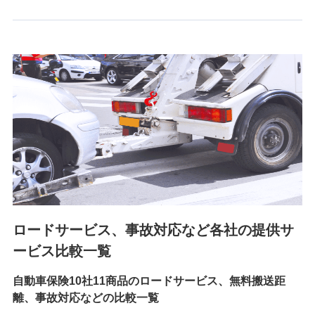
6.採用応募者の個人情報
採用選考および入社手続を実施するため
7.社員（従業者）の個人情報
人事･勤怠･健康・労務等の管理、給与支給、福利厚生・採用
退職関連処理等の各種手続きのため、当社と従業員または従
業員同士の連絡のため
8.取引先個人情報
取引先としての選定業務、営業情報の提供業務、契約締結手
続き業務、取引管理業務、およびこれらに準ずる業務の遂行
のため
ロードサービス、事故対応など各社の提供サ
9.お問い合わせ情報
各種お問い合わせに対応するため
ービス比較一覧
自動車保険10社11商品のロードサービス、無料搬送距
10.受託業務の 個人情報
離、事故対応などの比較一覧
受託業務の遂行およびこれらに準ずる業務の遂行のため