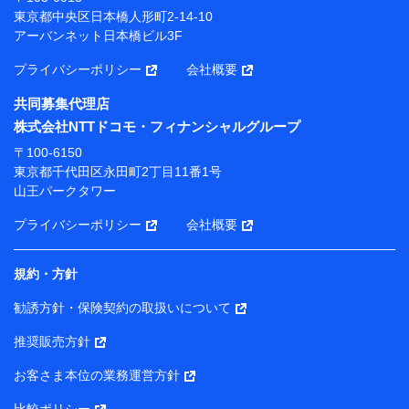
プが提供する保険関連サービスにおけるユーザー登録受
東京都中央区日本橋人形町2-14-10
付および管理のため
アーバンネット日本橋ビル3F
当社または株式会社NTTドコモ・フィナンシャルグルー
プと取引のあるもしくは委託を受けている保険会社・提
プライバシーポリシー
会社概要
携会社の保険その他に関する情報を提供するため、また
維持管理等の委託業務遂行のため、またそれらに付帯、
共同募集代理店
関連する当社または株式会社NTTドコモ・フィナンシャ
株式会社NTTドコモ・フィナンシャルグループ
ルグループおよび提携会社のサービスを案内、提供する
ため
〒100-6150
（各サービスで取得したサービス利用履歴、ウェブサイ
東京都千代田区永田町2丁目11番1号
トの閲覧履歴、購買履歴、ご契約内容等のパーソナルデ
山王パークタワー
ータを分析して、お客さまの趣味・嗜好・傾向に応じた
サービス・商品等に関するご提案や広告の配信等を行う
プライバシーポリシー
会社概要
ことがあります。）
各種セミナーの開催のため
コンサルティングサービスの実施のため
規約・方針
アンケートやキャンペーン等の実施のため
上記に係る案内・手続き・管理等付帯業務を行うため
勧誘方針・保険契約の取扱いについて
【当該個人データの管理について責任を有する者の名称・住
推奨販売方針
所・代表者名】
お客さま本位の業務運営方針
当該個人データを取り扱う各共同利用者（詳細は次のとお
り）