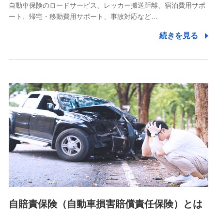
自動車保険のロードサービス、レッカー搬送距離、宿泊費用サポ
11.マイカー通勤管理クラウド並びに法人向けASPサー
ート、帰宅・移動費用サポート、事故対応など…
ビスに関してのお問い合わせ情報
続きを見る
各種お問い合わせに対応するため
当社のサービスに関する情報提供や、皆様に有用なお知らせ
をお送りするため
アンケートの送付のため
当社のサービスや媒体の運営改善に必要なデータを解析し、
分析するため
当社の対応品質向上やお問い合わせ内容の正確な把握のため
個人情報保護管理者の職名、連絡先
株式会社ドコモ・インシュアランス 営業部長
〒103-0013 東京都中央区日本橋人形町2-14-10 アーバン
ネット日本橋ビル 3F
株式会社ドコモ・インシュアランス
個人情報の第三者提供について
当社ではご本人の同意がある場合または法令に基づく場合を
自賠責保険（自動車損害賠償責任保険）とは
除き、第三者に提供いたしません。