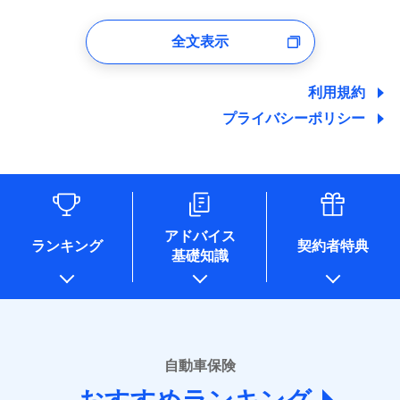
1.見積請求受付時、資料請求受付時、ユーザー登録受
付時
全文表示
ユーザー登録受付および、管理のため
郵便、電話、およびＥメール等により、当社と取引のあるも
しくは委託を受けている保険会社・提携会社の保険その他に
利用規約
関する情報を提供し、金融商品等の契約を勧奨するため、ま
プライバシーポリシー
た維持管理等の委託業務遂行のため、またそれらに付帯、関
連する当社および提携会社のサービスを案内、提供するため
（なお、当社は複数の保険会社と取引があり、取得した個人
情報を取引のある他の保険会社の商品・サービスをご提案す
るために利用させていただくことがあります。）
各種セミナーの開催のため
コンサルティングサービスの実施のため
アドバイス
アンケートやキャンペーン等の実施のため
ランキング
契約者特典
基礎知識
上記に係る案内・手続き・管理等付帯業務を行うため
* 当社が委託を受けている保険会社の情報は、保険会社のホ
ームページに掲載しておりますので、ご確認ください。
■損害保険
あいおいニッセイ同和損害保険株式会社
自動車保険
(https://www.aioinissaydowa.co.jp/)
アクサ損害保険株式会社 (https://www.axa-