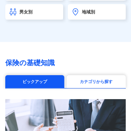
チューリッヒ生命保険株式会社
（https://www.zurichlife.co.jp/）
男女別
地域別
東京海上日動あんしん生命保険株式会社
（https://www.tmn-anshin.co.jp/）
なないろ生命保険株式会社
（https://www.nanairolife.co.jp/）
日本生命保険相互会社（https://www.nissay.co.jp）
はなさく生命保険株式会社
（https://www.life8739.co.jp/）
マニュライフ生命保険株式会社
保険の基礎知識
（https://www.manulife.co.jp/）
三井住友海上あいおい生命保険株式会社
（https://www.msa-life.co.jp/）
ピックアップ
カテゴリから探す
メットライフ生命株式会社(https://www.metlife.co.jp/)
メディケア生命保険株式会社
（https://www.medicarelife.com/）
■少額短期保険
株式会社アシロ少額短期保険 (https://kailash.co.jp/)
SBIいきいき少額短期保険会社 (https://www.i-
sedai.com/)