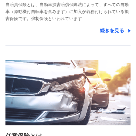
自賠責保険とは、自動車損害賠償保障法によって、すべての自動
業務の委託
車（原動機付自転車を含みます）に加入が義務付けられている損
当社は利用目的の達成に必要な範囲内において個人情報の取
害保険です。強制保険といわれています…
り扱いの全部または一部を委託する場合があります。
続きを見る
個人データの共同利用
当社は株式会社NTTドコモとの間で、以下のとおり個
人データを共同利用します。
【共同して利用される利用データの項目】
当社又は株式会社NTTドコモがサービス提供等を通じて取得
した、以下の情報などの個人データ
基本情報
氏名、電話番号、メールアドレス、お客さまの識別子、
属性、連絡先、dポイントサービスのご利用に関する情
報。例として、dポイントカード番号、性別、年齢、家族
構成、住所、dポイント残高、dポイント利用履歴などが
含まれます。
利用情報
当社又は株式会社NTTドコモが提供する各種サービスな