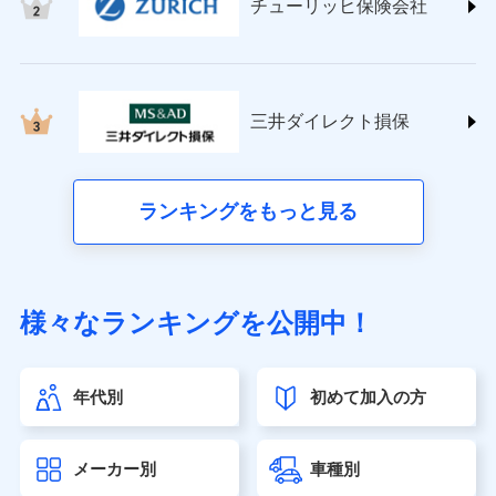
チューリッヒ保険会社
(https://www.nisshinfire.co.jp/)
ペット＆ファミリー損害保険株式会社
(https://www.petfamilyins.co.jp/)
三井住友海上火災保険株式会社 (https://www.ms-
ins.com/)
三井ダイレクト損保
三井ダイレクト損害保険株式会社
(https://www.mitsui-direct.co.jp/)
■生命保険
ランキングをもっと見る
アクサ生命保険株式会社（https://www.axa.co.jp/）
SBI生命保険株式会社（https://www.sbilife.co.jp/）
FWD生命保険株式会社（https://www.fwdlife.co.jp/）
ソニー生命保険株式会社
様々なランキングを公開中！
（https://www.sonylife.co.jp）
SOMPOひまわり生命保険株式会社
（https://www.himawari-life.co.jp/）
年代別
初めて加入の方
第一ネオ生命保険株式会社（https://neofirst.co.jp/）
大樹生命保険株式会社（https://www.taiju-life.co.jp）
太陽生命保険株式会社（https://www.taiyo-
メーカー別
車種別
seimei.co.jp）