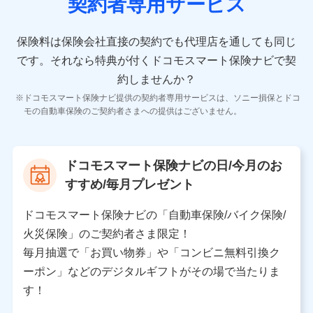
契約者専用サービス
者の氏名、住所、生年月日、性別、保険契約者と被保険
者の関係、保険加入の目的、保険商品の内容、保険料、
保険料のお支払方法、車のメーカーや走行距離などの情
保険料は保険会社直接の契約でも代理店を通しても同じ
報、建物の構造や築年数などの情報、ペットの種類や年
齢などの情報などが含まれます。
です。
それなら特典が付くドコモスマート保険ナビで契
約しませんか？
【共同して利用する者の範囲】
ドコモスマート保険ナビ提供の契約者専用サービスは、ソニー損保とドコ
当社
モの自動車保険のご契約者さまへの提供はございません。
株式会社NTTドコモ
【利用する者の利用目的】
ドコモスマート保険ナビの日/今月のお
当社又は株式会社NTTドコモが提供する保険関連サービ
すすめ/毎月プレゼント
スにおけるユーザ登録受付および管理のため
当社又は株式会社NTTドコモと取引のあるもしくは委託
を受けている保険会社・提携会社の保険その他に関する
ドコモスマート保険ナビの「自動車保険/バイク保険/
情報を提供するため、また維持管理等の委託業務遂行の
火災保険」のご契約者さま限定！
ため、またそれらに付帯、関連する当社、株式会社NTT
ドコモおよび提携会社のサービスを案内、提供するため
毎月抽選で「お買い物券」や「コンビニ無料引換ク
（各サービスで取得したサービス利用履歴、ウェブサイ
ーポン」などのデジタルギフトがその場で当たりま
トの閲覧履歴、購買履歴、ご契約内容等のパーソナルデ
ータを分析して、お客さまの趣味・嗜好・傾向に応じた
す！
サービス・商品等に関するご提案や広告の配信等を行う