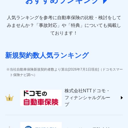
おすすめランキング
direct.co.jp/)
アニコム損害保険株式会社 (https://www.anicom-
人気ランキングを参考に自動車保険の比較・検討をして
sompo.co.jp/)
東京海上ダイレクト損害保険株式会社 (https://www.e-
みませんか？
「事故対応」や「特典」についても掲載し
design.net/)
ております！
AIG損害保険株式会社 (https://www.aig.co.jp/sonpo)
ＳＢＩ損害保険株式会社
(https://www.sbisonpo.co.jp/)
新規契約数人気ランキング
ジェイアイ傷害火災保険株式会社
(https://www.jihoken.co.jp/)
ソニー損害保険株式会社
当社自動車保険新規契約者数より算出[2026年7月1日現在]（ドコモスマー
(https://www.sonysonpo.co.jp/)
ト保険ナビ調べ）
損害保険ジャパン株式会社 (https://www.sompo-
japan.co.jp/)
株式会社NTTドコモ・
ＳＯＭＰＯダイレクト損害保険株式会社
フィナンシャルグルー
(https://www.sompo-direct.co.jp/)
プ
チューリッヒ保険会社 (https://www.zurich.co.jp/)
東京海上日動火災保険株式会社
(https://www.tokiomarine-nichido.co.jp/)
日新火災海上保険株式会社