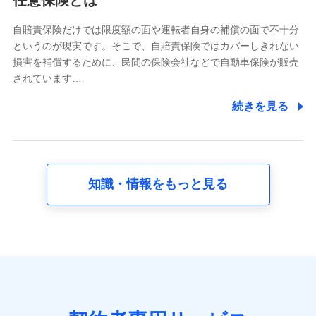
任意保険とは
どのご契約・ご利用などに関する情報。例として、当社
又は株式会社NTTドコモが提供する各種サービスのご契
自賠責保険だけでは限度額の面や運転者自身の補償の面で不十分
約状態・ご利用履歴インターネット利用時の行動に関す
というのが現実です。そこで、自賠責保険ではカバーしきれない
る情報、アプリケーション利用時の行動に関する情報、
損害を補償するために、民間の保険会社などで自動車保険が販売
購入されたサービスや商品の名称・購入場所・決済に関
されています…
する情報、アンケートの回答に関する情報などが含まれ
ます。
続きを見る
保険関連サービス情報
当社又は株式会社NTTドコモが提供する保険関連サービ
スに関して取得し、又は保有する情報。例として、見積
請求受付時、資料請求受付時又はユーザー登録受付時に
提供いただいた情報（氏名、住所、生年月日、性別、保
険契約者と被保険者の関係、保険加入の目的、保険商品
知識・情報をもっと見る
の内容、保険料、保険料のお支払方法、車のメーカーや
走行距離などの情報、建物の構造や築年数などの情報、
ペットの種類や年齢など）及びお客様との応対記録 （お
客様に提示した比較見積の試算結果情報、メールマガジ
ンを提供した際のメール内容や送信履歴の情報及び保険
の更改案内等を提供した際のメール内容や送信履歴など
の情報）が含まれます。
保険契約情報
当社又は株式会社NTTドコモが取得し、又は保有する保
険契約に関する情報。例として、保険契約者及び被保険