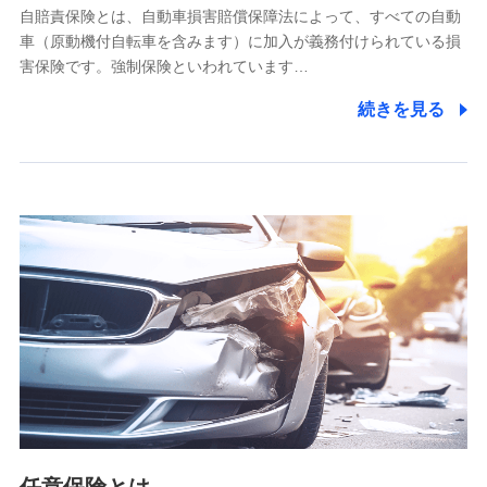
自賠責保険とは、自動車損害賠償保障法によって、すべての自動
業務の委託
車（原動機付自転車を含みます）に加入が義務付けられている損
当社は利用目的の達成に必要な範囲内において個人情報の取
害保険です。強制保険といわれています…
り扱いの全部または一部を委託する場合があります。
続きを見る
個人データの共同利用
当社は株式会社NTTドコモとの間で、以下のとおり個
人データを共同利用します。
【共同して利用される利用データの項目】
当社又は株式会社NTTドコモがサービス提供等を通じて取得
した、以下の情報などの個人データ
基本情報
氏名、電話番号、メールアドレス、お客さまの識別子、
属性、連絡先、dポイントサービスのご利用に関する情
報。例として、dポイントカード番号、性別、年齢、家族
構成、住所、dポイント残高、dポイント利用履歴などが
含まれます。
利用情報
当社又は株式会社NTTドコモが提供する各種サービスな