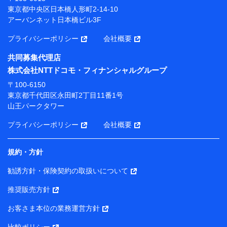
プが提供する保険関連サービスにおけるユーザー登録受
東京都中央区日本橋人形町2-14-10
付および管理のため
アーバンネット日本橋ビル3F
当社または株式会社NTTドコモ・フィナンシャルグルー
プと取引のあるもしくは委託を受けている保険会社・提
プライバシーポリシー
会社概要
携会社の保険その他に関する情報を提供するため、また
維持管理等の委託業務遂行のため、またそれらに付帯、
共同募集代理店
関連する当社または株式会社NTTドコモ・フィナンシャ
株式会社NTTドコモ・フィナンシャルグループ
ルグループおよび提携会社のサービスを案内、提供する
ため
〒100-6150
（各サービスで取得したサービス利用履歴、ウェブサイ
東京都千代田区永田町2丁目11番1号
トの閲覧履歴、購買履歴、ご契約内容等のパーソナルデ
山王パークタワー
ータを分析して、お客さまの趣味・嗜好・傾向に応じた
サービス・商品等に関するご提案や広告の配信等を行う
プライバシーポリシー
会社概要
ことがあります。）
各種セミナーの開催のため
コンサルティングサービスの実施のため
規約・方針
アンケートやキャンペーン等の実施のため
上記に係る案内・手続き・管理等付帯業務を行うため
勧誘方針・保険契約の取扱いについて
【当該個人データの管理について責任を有する者の名称・住
推奨販売方針
所・代表者名】
お客さま本位の業務運営方針
当該個人データを取り扱う各共同利用者（詳細は次のとお
り）