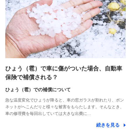
連する当社および提携会社のサービスを案内、提供するため
（なお、当社は複数の保険会社と取引があり、取得した個人
情報を取引のある他の保険会社の商品・サービスをご提案す
るために利用させていただくことがあります。）
上記に係る連絡・手続き・管理等付帯業務を行うため
3.セミナー募集サイトから取得した個人情報
各種セミナーの案内、開催のため
上記に係る連絡・手続き・管理等付帯業務を行うため
4.家族・友達紹介にて取得した個人情報
ひょう（雹）で車に傷がついた場合、自動車
被紹介者への連絡、及び当社と取引のあるもしくは委託を受
保険で補償される？
けている保険会社・提携会社の保険その他に関する情報を提
供し、金融商品等の契約を勧奨するため
ひょう（雹）での補償について
アンケートやキャンペーン等の実施のため
上記に係る連絡・手続き・管理等付帯業務を行うため
急な温度変化でひょうが降ると、車の窓ガラスが割れたり、ボン
ネットがへこんだりと様々な被害をもらたします。そんなとき、
5.通話録音にて取得する情報
車の修理費を毎回出していては大きな出費に…
電話対応の品質向上およびお問合せ内容の正確な把握のため
続きを見る