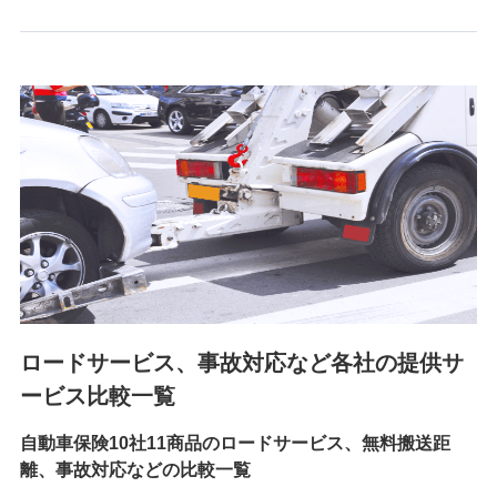
6.採用応募者の個人情報
採用選考および入社手続を実施するため
7.社員（従業者）の個人情報
人事･勤怠･健康・労務等の管理、給与支給、福利厚生・採用
退職関連処理等の各種手続きのため、当社と従業員または従
業員同士の連絡のため
8.取引先個人情報
取引先としての選定業務、営業情報の提供業務、契約締結手
続き業務、取引管理業務、およびこれらに準ずる業務の遂行
のため
ロードサービス、事故対応など各社の提供サ
9.お問い合わせ情報
各種お問い合わせに対応するため
ービス比較一覧
自動車保険10社11商品のロードサービス、無料搬送距
10.受託業務の 個人情報
離、事故対応などの比較一覧
受託業務の遂行およびこれらに準ずる業務の遂行のため