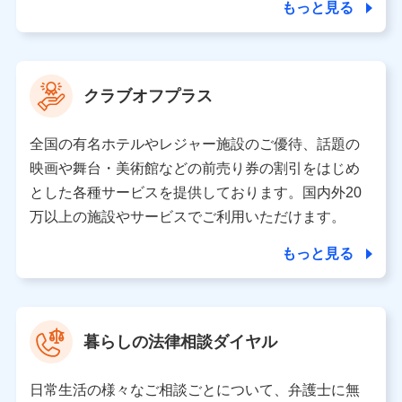
ことがあります。）
もっと見る
各種セミナーの開催のため
コンサルティングサービスの実施のため
アンケートやキャンペーン等の実施のため
上記に係る案内・手続き・管理等付帯業務を行うため
クラブオフプラス
【当該個人データの管理について責任を有する者の名称・住
所・代表者名】
全国の有名ホテルやレジャー施設のご優待、話題の
当該個人データを取り扱う各共同利用者（詳細は次のとお
映画や舞台・美術館などの前売り券の割引をはじめ
り）
とした各種サービスを提供しております。国内外20
東京都千代田区永田町2丁目11番1号 山王パークタワー
万以上の施設やサービスでご利用いただけます。
株式会社NTTドコモ 代表取締役社長 前田 義晃
もっと見る
東京都中央区日本橋人形町2-14-10 アーバンネット日本橋
ビル 3F
株式会社ドコモ・インシュアランス 代表取締役社長 吉
村 忠義
暮らしの法律相談ダイヤル
※ 当社および株式会社NTTドコモは、お客さまの情報を利
用させていただくにあたっては、「NTTドコモ パーソナル
日常生活の様々なご相談ごとについて、弁護士に無
データ憲章」に定める行動原則を順守します 。