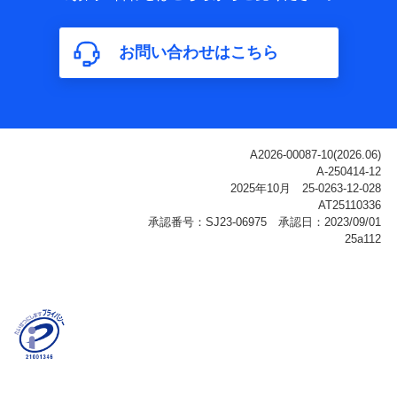
属性、連絡先、dポイントサービスのご利用に関する情
報。例として、dポイントカード番号、性別、年齢、家族
構成、住所、dポイント残高、dポイント利用履歴などが
お問い合わせはこちら
含まれます。
利用情報
当社または株式会社NTTドコモ・フィナンシャルグルー
プが提供する各種サービスなどのご契約・ご利用などに
関する情報。例として、当社または株式会社NTTドコ
モ・フィナンシャルグループが提供する各種サービスの
ご契約状態・ご利用履歴インターネット利用時の行動に
関する情報、アプリケーション利用時の行動に関する情
報、購入されたサービスや商品の名称・購入場所・決済
に関する情報、アンケートの回答に関する情報などが含
まれます。
保険関連サービス情報
当社または株式会社NTTドコモ・フィナンシャルグルー
プが提供する保険関連サービスに関して取得し、又は保
有する情報。例として、見積請求受付時、資料請求受付
時又はユーザー登録受付時に提供いただいた情報（氏
名、住所、生年月日、性別、保険契約者と被保険者の関
係、保険加入の目的、保険商品の内容、保険料、保険料
のお支払方法、車のメーカーや走行距離などの情報、建
物の構造や築年数などの情報、ペットの種類や年齢な
ど）及びお客様との応対記録（お客様に提示した比較見