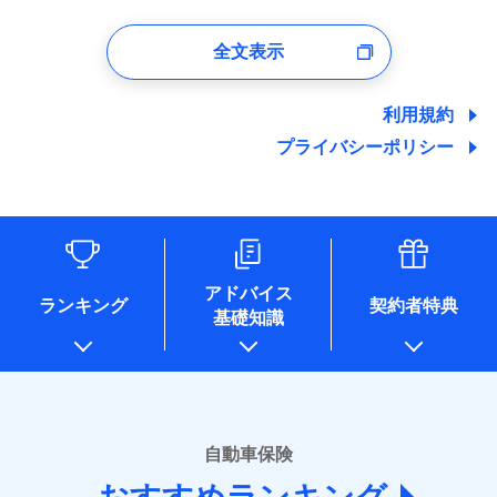
1.見積請求受付時、資料請求受付時、ユーザー登録受
付時
全文表示
ユーザー登録受付および、管理のため
郵便、電話、およびＥメール等により、当社と取引のあるも
しくは委託を受けている保険会社・提携会社の保険その他に
利用規約
関する情報を提供し、金融商品等の契約を勧奨するため、ま
プライバシーポリシー
た維持管理等の委託業務遂行のため、またそれらに付帯、関
連する当社および提携会社のサービスを案内、提供するため
（なお、当社は複数の保険会社と取引があり、取得した個人
情報を取引のある他の保険会社の商品・サービスをご提案す
るために利用させていただくことがあります。）
各種セミナーの開催のため
コンサルティングサービスの実施のため
アドバイス
アンケートやキャンペーン等の実施のため
ランキング
契約者特典
基礎知識
上記に係る案内・手続き・管理等付帯業務を行うため
* 当社が委託を受けている保険会社の情報は、保険会社のホ
ームページに掲載しておりますので、ご確認ください。
■損害保険
あいおいニッセイ同和損害保険株式会社
自動車保険
(https://www.aioinissaydowa.co.jp/)
アクサ損害保険株式会社 (https://www.axa-