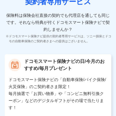
契約者専用サービス
者の氏名、住所、生年月日、性別、保険契約者と被保険
者の関係、保険加入の目的、保険商品の内容、保険料、
保険料のお支払方法、車のメーカーや走行距離などの情
保険料は保険会社直接の契約でも代理店を通しても同じ
報、建物の構造や築年数などの情報、ペットの種類や年
齢などの情報などが含まれます。
です。
それなら特典が付くドコモスマート保険ナビで契
約しませんか？
【共同して利用する者の範囲】
ドコモスマート保険ナビ提供の契約者専用サービスは、ソニー損保とドコ
当社
モの自動車保険のご契約者さまへの提供はございません。
株式会社NTTドコモ
【利用する者の利用目的】
ドコモスマート保険ナビの日/今月のお
当社又は株式会社NTTドコモが提供する保険関連サービ
すすめ/毎月プレゼント
スにおけるユーザ登録受付および管理のため
当社又は株式会社NTTドコモと取引のあるもしくは委託
を受けている保険会社・提携会社の保険その他に関する
ドコモスマート保険ナビの「自動車保険/バイク保険/
情報を提供するため、また維持管理等の委託業務遂行の
火災保険」のご契約者さま限定！
ため、またそれらに付帯、関連する当社、株式会社NTT
ドコモおよび提携会社のサービスを案内、提供するため
毎月抽選で「お買い物券」や「コンビニ無料引換ク
（各サービスで取得したサービス利用履歴、ウェブサイ
ーポン」などのデジタルギフトがその場で当たりま
トの閲覧履歴、購買履歴、ご契約内容等のパーソナルデ
ータを分析して、お客さまの趣味・嗜好・傾向に応じた
す！
サービス・商品等に関するご提案や広告の配信等を行う