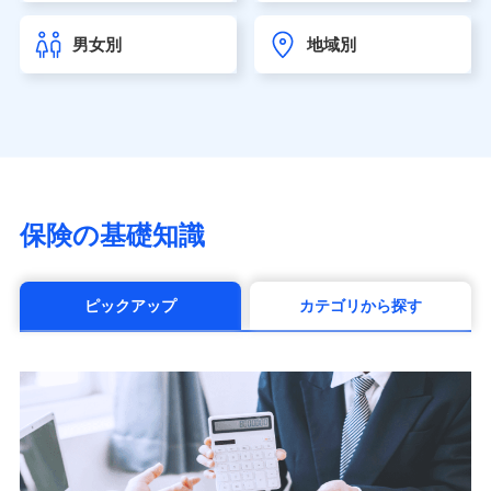
チューリッヒ生命保険株式会社
（https://www.zurichlife.co.jp/）
男女別
地域別
東京海上日動あんしん生命保険株式会社
（https://www.tmn-anshin.co.jp/）
なないろ生命保険株式会社
（https://www.nanairolife.co.jp/）
日本生命保険相互会社（https://www.nissay.co.jp）
はなさく生命保険株式会社
（https://www.life8739.co.jp/）
マニュライフ生命保険株式会社
保険の基礎知識
（https://www.manulife.co.jp/）
三井住友海上あいおい生命保険株式会社
（https://www.msa-life.co.jp/）
ピックアップ
カテゴリから探す
メットライフ生命株式会社(https://www.metlife.co.jp/)
メディケア生命保険株式会社
（https://www.medicarelife.com/）
■少額短期保険
株式会社アシロ少額短期保険 (https://kailash.co.jp/)
SBIいきいき少額短期保険会社 (https://www.i-
sedai.com/)