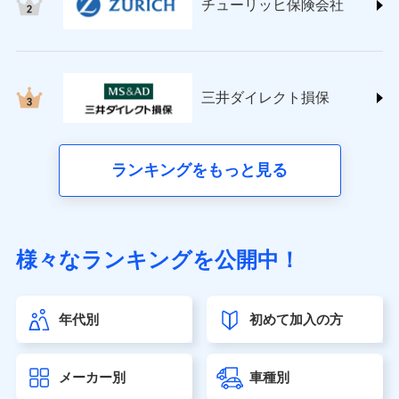
チューリッヒ保険会社
(https://www.nisshinfire.co.jp/)
ペット＆ファミリー損害保険株式会社
(https://www.petfamilyins.co.jp/)
三井住友海上火災保険株式会社 (https://www.ms-
ins.com/)
三井ダイレクト損保
三井ダイレクト損害保険株式会社
(https://www.mitsui-direct.co.jp/)
■生命保険
ランキングをもっと見る
アクサ生命保険株式会社（https://www.axa.co.jp/）
SBI生命保険株式会社（https://www.sbilife.co.jp/）
FWD生命保険株式会社（https://www.fwdlife.co.jp/）
ソニー生命保険株式会社
様々なランキングを公開中！
（https://www.sonylife.co.jp）
SOMPOひまわり生命保険株式会社
（https://www.himawari-life.co.jp/）
年代別
初めて加入の方
第一ネオ生命保険株式会社（https://neofirst.co.jp/）
大樹生命保険株式会社（https://www.taiju-life.co.jp）
太陽生命保険株式会社（https://www.taiyo-
メーカー別
車種別
seimei.co.jp）