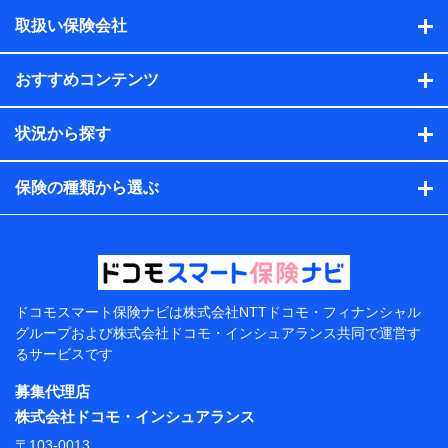
積の試算結果情報、メールマガジンを提供した際のメー
取扱い保険会社
ル内容や送信履歴の情報及び保険の更改案内等を提供し
た際のメール内容や送信履歴などの情報）が含まれま
す。
おすすめコンテンツ
保険契約情報
当社または株式会社NTTドコモ・フィナンシャルグルー
プが取得し、又は保有する保険契約に関する情報。例と
状況から探す
して、保険契約者及び被保険者の氏名、住所、生年月
日、性別、保険契約者と被保険者の関係、保険加入の目
的、保険商品の内容、保険料、保険料のお支払方法、車
保険の種類から選ぶ
のメーカーや走行距離などの情報、建物の構造や築年数
などの情報、ペットの種類や年齢などの情報などが含ま
れます。
提供当事者から受領当事者が個人データを取得する方法
電子的・電磁的方法等
【共同して利用する者の範囲】
ドコモスマート保険ナビは
株式会社NTTドコモ・フィナンシャル
グループおよび
株式会社ドコモ・インシュアランス共同で
運営す
当社
るサービスです
株式会社NTTドコモ・フィナンシャルグループ
募集代理店
【利用目的】
株式会社ドコモ・インシュアランス
当社または株式会社NTTドコモ・フィナンシャルグルー
〒103-0013