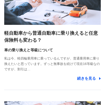
SBIペット少額短期保険株式会社 (https://www.sbipet-
ssi.co.jp/)
SBIリスタ少額短期保険会社
(https://www.jishin.co.jp/)
スマートプラス少額短期保険株式会社
（https://www.smartplus-insurance.com/）
軽自動車から普通自動車に乗り換えると任意
チューリッヒ少額短期保険株式会社
保険料も変わる？
(https://www.zurichssi.co.jp/)
Tokio Marine X少額短期保険株式会社
(https://www.tokiomarine-x.co.jp/)
車の乗り換えと等級について
ペットメディカルサポート株式会社
私は今、軽四輪乗用車に乗っているんですが、普通乗用車に乗り
(https://pshoken.co.jp/)
換えたいと思っています。ずっと無事故を続けて現在16等級なの
リトルファミリー少額短期保険株式会社
ですが、割引は…
(https://www.littlefamily-ssi.com/)
続きを見る
2.共同募集を行う代理店から受領する個人情報
郵便、電話、およびＥメール等により、当社と取引のあるも
しくは委託を受けている保険会社・提携会社の保険その他に
関する情報を提供し、金融商品等の契約を勧奨するため、ま
た維持管理等の委託業務遂行のため、またそれらに付帯、関