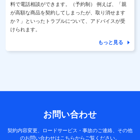
※ パーソナルデータダッシュボードの「第三者提供の管
料で電話相談ができます。（予約制） 例えば、「親
理」の設定状態にかかわらず、共同利用する場合がありま
が高額な商品を契約してしまったが、取り消せます
す。
か？」といったトラブルについて、アドバイスが受
※ dポイントクラブ会員ではないお客さま（2019年12月11
けられます。
日以降、一度もdポイントクラブ会員であったことがないお
客さまに限る）に関する、2019年12月10日以前に取得した
もっと見る
個人データは、こちら の利用目的の範囲内に限って共同利
用します。
当社は株式会社NTTドコモ・フィナンシャルグループ
との間で、以下のとおり個人データを共同利用しま
す。
【共同して利用される利用データの項目】
当社または株式会社NTTドコモ・フィナンシャルグループが
サービス提供等を通じて取得した、以下の情報などの個人デ
お問い合わせ
ータ
基本情報
契約内容変更、ロードサービス・事故のご連絡、その他
氏名、電話番号、メールアドレス、お客さまの識別子、
のお問い合わせはこちらからご覧ください。