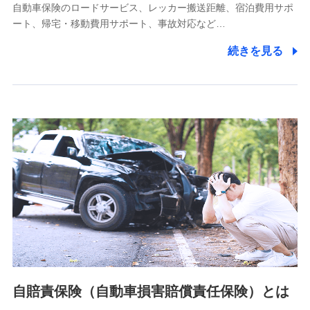
自動車保険のロードサービス、レッカー搬送距離、宿泊費用サポ
11.マイカー通勤管理クラウド並びに法人向けASPサー
ート、帰宅・移動費用サポート、事故対応など…
ビスに関してのお問い合わせ情報
続きを見る
各種お問い合わせに対応するため
当社のサービスに関する情報提供や、皆様に有用なお知らせ
をお送りするため
アンケートの送付のため
当社のサービスや媒体の運営改善に必要なデータを解析し、
分析するため
当社の対応品質向上やお問い合わせ内容の正確な把握のため
個人情報保護管理者の職名、連絡先
株式会社ドコモ・インシュアランス 営業部長
〒103-0013 東京都中央区日本橋人形町2-14-10 アーバン
ネット日本橋ビル 3F
株式会社ドコモ・インシュアランス
個人情報の第三者提供について
当社ではご本人の同意がある場合または法令に基づく場合を
自賠責保険（自動車損害賠償責任保険）とは
除き、第三者に提供いたしません。