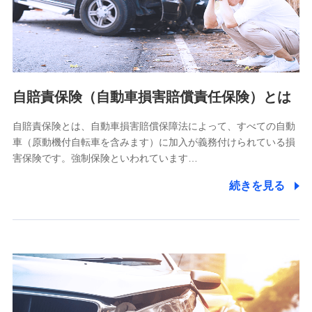
ネット日本橋ビル 3F
株式会社ドコモ・インシュアランス
個人情報の第三者提供について
当社ではご本人の同意がある場合または法令に基づく場合を
自賠責保険（自動車損害賠償責任保険）とは
除き、第三者に提供いたしません。
自賠責保険とは、自動車損害賠償保障法によって、すべての自動
業務の委託
車（原動機付自転車を含みます）に加入が義務付けられている損
当社は利用目的の達成に必要な範囲内において個人情報の取
害保険です。強制保険といわれています…
り扱いの全部または一部を委託する場合があります。
続きを見る
個人データの共同利用
当社は株式会社NTTドコモとの間で、以下のとおり個
人データを共同利用します。
【共同して利用される利用データの項目】
当社又は株式会社NTTドコモがサービス提供等を通じて取得
した、以下の情報などの個人データ