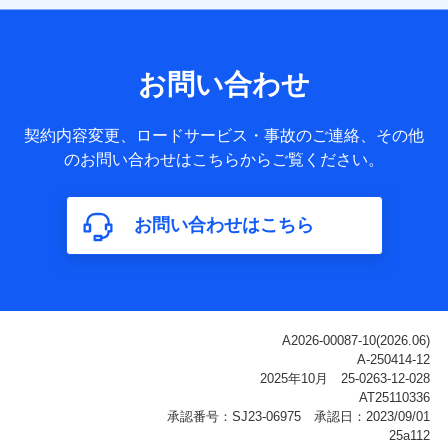
【共同して利用される利用データの項目】
当社または株式会社NTTドコモ・フィナンシャルグループが
サービス提供等を通じて取得した、以下の情報などの個人デ
お問い合わせ
ータ
基本情報
契約内容変更、ロードサービス・事故のご連絡、その他
氏名、電話番号、メールアドレス、お客さまの識別子、
のお問い合わせはこちらからご覧ください。
属性、連絡先、dポイントサービスのご利用に関する情
報。例として、dポイントカード番号、性別、年齢、家族
構成、住所、dポイント残高、dポイント利用履歴などが
お問い合わせはこちら
含まれます。
利用情報
当社または株式会社NTTドコモ・フィナンシャルグルー
プが提供する各種サービスなどのご契約・ご利用などに
関する情報。例として、当社または株式会社NTTドコ
モ・フィナンシャルグループが提供する各種サービスの
ご契約状態・ご利用履歴インターネット利用時の行動に
関する情報、アプリケーション利用時の行動に関する情
報、購入されたサービスや商品の名称・購入場所・決済
に関する情報、アンケートの回答に関する情報などが含
まれます。
保険関連サービス情報