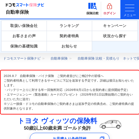
自動車保険
保険比較
ログイン
メニュー
取扱い保険会社
ランキング
キャンペーン
お客さまの声
契約者特典
状況から探す
保険の基礎知識
お知らせ
ドコモスマート保険ナビ
自動車保険
自動車保険 比較・見積もり ネットで
2026.8.7 自動車保険・バイク保険 ご契約者並びにご検討中の皆様へ
ご契約者特典として利用できるサービスに下記を追加する予定です。詳細は後日お知らせいた
します。
・バッテリー上りに対する年一回無料対応（2026年9月1日から全契約者に提供開始予定）
・エマージェンシー（緊急連絡）カードのプレゼント（2026年9月1日以降始期のご契約をい
ただいた方に送付）
※ソニー損保・ドコモの自動車保険のご契約者さまは追加予定の特典含め、ご契約者特典の提
供対象外となります。
トヨタ ヴィッツの保険料
50歳以上60歳未満 ゴールド免許
お見積もり条件詳細