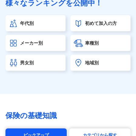
様々なランキングを公開中！
（https://www.sonylife.co.jp）
SOMPOひまわり生命保険株式会社
（https://www.himawari-life.co.jp/）
年代別
初めて加入の方
第一ネオ生命保険株式会社（https://neofirst.co.jp/）
大樹生命保険株式会社（https://www.taiju-life.co.jp）
太陽生命保険株式会社（https://www.taiyo-
メーカー別
車種別
seimei.co.jp）
チューリッヒ生命保険株式会社
（https://www.zurichlife.co.jp/）
男女別
地域別
東京海上日動あんしん生命保険株式会社
（https://www.tmn-anshin.co.jp/）
なないろ生命保険株式会社
（https://www.nanairolife.co.jp/）
日本生命保険相互会社（https://www.nissay.co.jp）
はなさく生命保険株式会社
（https://www.life8739.co.jp/）
マニュライフ生命保険株式会社
保険の基礎知識
（https://www.manulife.co.jp/）
三井住友海上あいおい生命保険株式会社
（https://www.msa-life.co.jp/）
ピックアップ
カテゴリから探す