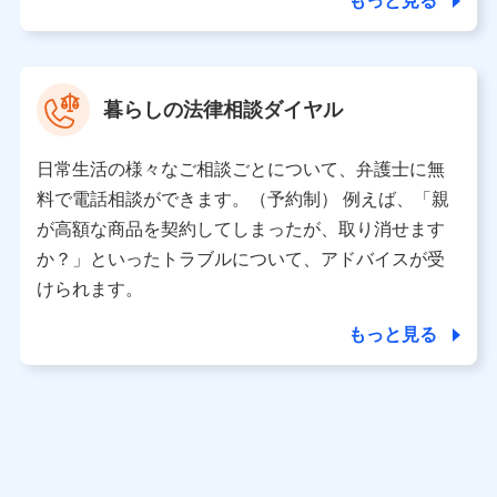
もっと見る
東京都中央区日本橋人形町2-14-10 アーバンネット日本橋
ビル 3F
株式会社ドコモ・インシュアランス 代表取締役社長 吉
村 忠義
暮らしの法律相談ダイヤル
※ 当社および株式会社NTTドコモは、お客さまの情報を利
用させていただくにあたっては、「NTTドコモ パーソナル
日常生活の様々なご相談ごとについて、弁護士に無
データ憲章」に定める行動原則を順守します 。
※ パーソナルデータダッシュボードの「第三者提供の管
料で電話相談ができます。（予約制） 例えば、「親
理」の設定状態にかかわらず、共同利用する場合がありま
が高額な商品を契約してしまったが、取り消せます
す。
か？」といったトラブルについて、アドバイスが受
※ dポイントクラブ会員ではないお客さま（2019年12月11
けられます。
日以降、一度もdポイントクラブ会員であったことがないお
客さまに限る）に関する、2019年12月10日以前に取得した
もっと見る
個人データは、こちら の利用目的の範囲内に限って共同利
用します。
当社は株式会社NTTドコモ・フィナンシャルグループ
との間で、以下のとおり個人データを共同利用しま
す。