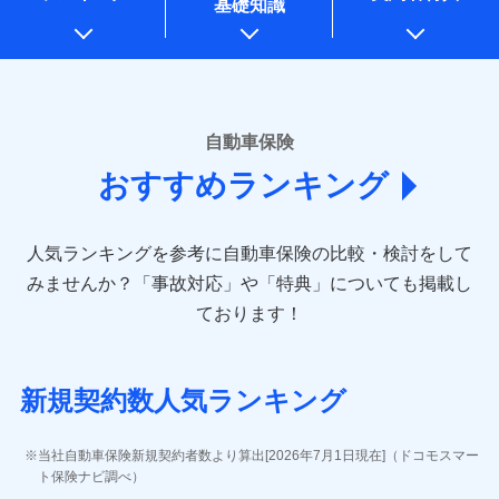
基礎知識
上記に係る案内・手続き・管理等付帯業務を行うため
* 当社が委託を受けている保険会社の情報は、保険会社のホ
ームページに掲載しておりますので、ご確認ください。
■損害保険
あいおいニッセイ同和損害保険株式会社
自動車保険
(https://www.aioinissaydowa.co.jp/)
おすすめランキング
アクサ損害保険株式会社 (https://www.axa-
direct.co.jp/)
アニコム損害保険株式会社 (https://www.anicom-
人気ランキングを参考に自動車保険の比較・検討をして
sompo.co.jp/)
東京海上ダイレクト損害保険株式会社 (https://www.e-
みませんか？
「事故対応」や「特典」についても掲載し
design.net/)
ております！
AIG損害保険株式会社 (https://www.aig.co.jp/sonpo)
ＳＢＩ損害保険株式会社
(https://www.sbisonpo.co.jp/)
新規契約数人気ランキング
ジェイアイ傷害火災保険株式会社
(https://www.jihoken.co.jp/)
ソニー損害保険株式会社
当社自動車保険新規契約者数より算出[2026年7月1日現在]（ドコモスマー
(https://www.sonysonpo.co.jp/)
ト保険ナビ調べ）
損害保険ジャパン株式会社 (https://www.sompo-