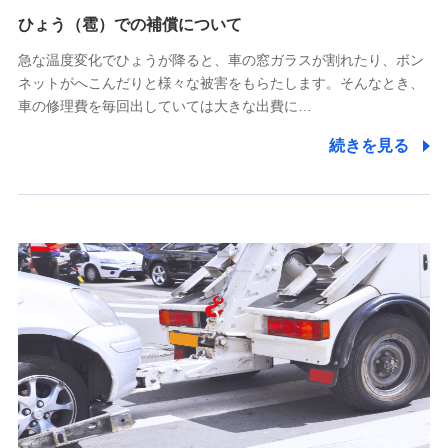
供し、金融商品等の契約を勧奨するため
ひょう（雹）での補償について
アンケートやキャンペーン等の実施のため
上記に係る連絡・手続き・管理等付帯業務を行うため
急な温度変化でひょうが降ると、車の窓ガラスが割れたり、ボン
ネットがへこんだりと様々な被害をもらたします。そんなとき、
5.通話録音にて取得する情報
車の修理費を毎回出していては大きな出費に…
電話対応の品質向上およびお問合せ内容の正確な把握のため
続きを見る
6.採用応募者の個人情報
採用選考および入社手続を実施するため
7.社員（従業者）の個人情報
人事･勤怠･健康・労務等の管理、給与支給、福利厚生・採用
退職関連処理等の各種手続きのため、当社と従業員または従
業員同士の連絡のため
8.取引先個人情報
取引先としての選定業務、営業情報の提供業務、契約締結手
続き業務、取引管理業務、およびこれらに準ずる業務の遂行
のため