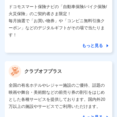
当社又は株式会社NTTドコモと取引のあるもしくは委託
を受けている保険会社・提携会社の保険その他に関する
ドコモスマート保険ナビの「自動車保険/バイク保険/
情報を提供するため、また維持管理等の委託業務遂行の
火災保険」のご契約者さま限定！
ため、またそれらに付帯、関連する当社、株式会社NTT
ドコモおよび提携会社のサービスを案内、提供するため
毎月抽選で「お買い物券」や「コンビニ無料引換ク
（各サービスで取得したサービス利用履歴、ウェブサイ
ーポン」などのデジタルギフトがその場で当たりま
トの閲覧履歴、購買履歴、ご契約内容等のパーソナルデ
ータを分析して、お客さまの趣味・嗜好・傾向に応じた
す！
サービス・商品等に関するご提案や広告の配信等を行う
ことがあります。）
もっと見る
各種セミナーの開催のため
コンサルティングサービスの実施のため
アンケートやキャンペーン等の実施のため
上記に係る案内・手続き・管理等付帯業務を行うため
クラブオフプラス
【当該個人データの管理について責任を有する者の名称・住
所・代表者名】
全国の有名ホテルやレジャー施設のご優待、話題の
当該個人データを取り扱う各共同利用者（詳細は次のとお
映画や舞台・美術館などの前売り券の割引をはじめ
り）
とした各種サービスを提供しております。国内外20
東京都千代田区永田町2丁目11番1号 山王パークタワー
万以上の施設やサービスでご利用いただけます。
株式会社NTTドコモ 代表取締役社長 前田 義晃