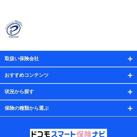
当社または株式会社NTTドコモ・フィナンシャルグルー
プが提供する保険関連サービスに関して取得し、又は保
有する情報。例として、見積請求受付時、資料請求受付
時又はユーザー登録受付時に提供いただいた情報（氏
名、住所、生年月日、性別、保険契約者と被保険者の関
係、保険加入の目的、保険商品の内容、保険料、保険料
のお支払方法、車のメーカーや走行距離などの情報、建
物の構造や築年数などの情報、ペットの種類や年齢な
ど）及びお客様との応対記録（お客様に提示した比較見
積の試算結果情報、メールマガジンを提供した際のメー
取扱い保険会社
ル内容や送信履歴の情報及び保険の更改案内等を提供し
た際のメール内容や送信履歴などの情報）が含まれま
す。
おすすめコンテンツ
保険契約情報
当社または株式会社NTTドコモ・フィナンシャルグルー
プが取得し、又は保有する保険契約に関する情報。例と
状況から探す
して、保険契約者及び被保険者の氏名、住所、生年月
日、性別、保険契約者と被保険者の関係、保険加入の目
的、保険商品の内容、保険料、保険料のお支払方法、車
保険の種類から選ぶ
のメーカーや走行距離などの情報、建物の構造や築年数
などの情報、ペットの種類や年齢などの情報などが含ま
れます。
提供当事者から受領当事者が個人データを取得する方法
電子的・電磁的方法等