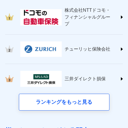
japan.co.jp/)
株式会社NTTドコモ・
ＳＯＭＰＯダイレクト損害保険株式会社
フィナンシャルグルー
(https://www.sompo-direct.co.jp/)
プ
チューリッヒ保険会社 (https://www.zurich.co.jp/)
東京海上日動火災保険株式会社
(https://www.tokiomarine-nichido.co.jp/)
日新火災海上保険株式会社
チューリッヒ保険会社
(https://www.nisshinfire.co.jp/)
ペット＆ファミリー損害保険株式会社
(https://www.petfamilyins.co.jp/)
三井住友海上火災保険株式会社 (https://www.ms-
ins.com/)
三井ダイレクト損保
三井ダイレクト損害保険株式会社
(https://www.mitsui-direct.co.jp/)
■生命保険
ランキングをもっと見る
アクサ生命保険株式会社（https://www.axa.co.jp/）
SBI生命保険株式会社（https://www.sbilife.co.jp/）
FWD生命保険株式会社（https://www.fwdlife.co.jp/）
ソニー生命保険株式会社