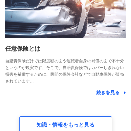
基本情報
氏名、電話番号、メールアドレス、お客さまの識別子、
属性、連絡先、dポイントサービスのご利用に関する情
報。例として、dポイントカード番号、性別、年齢、家族
構成、住所、dポイント残高、dポイント利用履歴などが
含まれます。
利用情報
任意保険とは
当社又は株式会社NTTドコモが提供する各種サービスな
どのご契約・ご利用などに関する情報。例として、当社
又は株式会社NTTドコモが提供する各種サービスのご契
自賠責保険だけでは限度額の面や運転者自身の補償の面で不十分
約状態・ご利用履歴インターネット利用時の行動に関す
というのが現実です。そこで、自賠責保険ではカバーしきれない
る情報、アプリケーション利用時の行動に関する情報、
損害を補償するために、民間の保険会社などで自動車保険が販売
購入されたサービスや商品の名称・購入場所・決済に関
されています…
する情報、アンケートの回答に関する情報などが含まれ
ます。
続きを見る
保険関連サービス情報
当社又は株式会社NTTドコモが提供する保険関連サービ
スに関して取得し、又は保有する情報。例として、見積
請求受付時、資料請求受付時又はユーザー登録受付時に
提供いただいた情報（氏名、住所、生年月日、性別、保
険契約者と被保険者の関係、保険加入の目的、保険商品
知識・情報をもっと見る
の内容、保険料、保険料のお支払方法、車のメーカーや