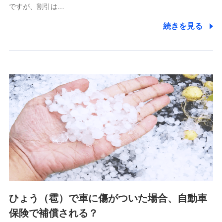
ですが、割引は…
(https://www.littlefamily-ssi.com/)
続きを見る
2.共同募集を行う代理店から受領する個人情報
郵便、電話、およびＥメール等により、当社と取引のあるも
しくは委託を受けている保険会社・提携会社の保険その他に
関する情報を提供し、金融商品等の契約を勧奨するため、ま
た維持管理等の委託業務遂行のため、またそれらに付帯、関
連する当社および提携会社のサービスを案内、提供するため
（なお、当社は複数の保険会社と取引があり、取得した個人
情報を取引のある他の保険会社の商品・サービスをご提案す
るために利用させていただくことがあります。）
上記に係る連絡・手続き・管理等付帯業務を行うため
3.セミナー募集サイトから取得した個人情報
各種セミナーの案内、開催のため
上記に係る連絡・手続き・管理等付帯業務を行うため
4.家族・友達紹介にて取得した個人情報
ひょう（雹）で車に傷がついた場合、自動車
被紹介者への連絡、及び当社と取引のあるもしくは委託を受
保険で補償される？
けている保険会社・提携会社の保険その他に関する情報を提