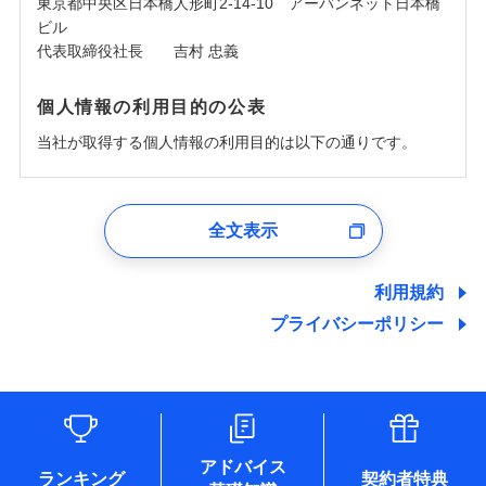
東京都中央区日本橋人形町2-14-10 アーバンネット日本橋
ビル
代表取締役社長 吉村 忠義
個人情報の利用目的の公表
当社が取得する個人情報の利用目的は以下の通りです。
1.見積請求受付時、資料請求受付時、ユーザー登録受
付時
全文表示
ユーザー登録受付および、管理のため
郵便、電話、およびＥメール等により、当社と取引のあるも
しくは委託を受けている保険会社・提携会社の保険その他に
利用規約
関する情報を提供し、金融商品等の契約を勧奨するため、ま
プライバシーポリシー
た維持管理等の委託業務遂行のため、またそれらに付帯、関
連する当社および提携会社のサービスを案内、提供するため
（なお、当社は複数の保険会社と取引があり、取得した個人
情報を取引のある他の保険会社の商品・サービスをご提案す
るために利用させていただくことがあります。）
各種セミナーの開催のため
コンサルティングサービスの実施のため
アドバイス
アンケートやキャンペーン等の実施のため
ランキング
契約者特典