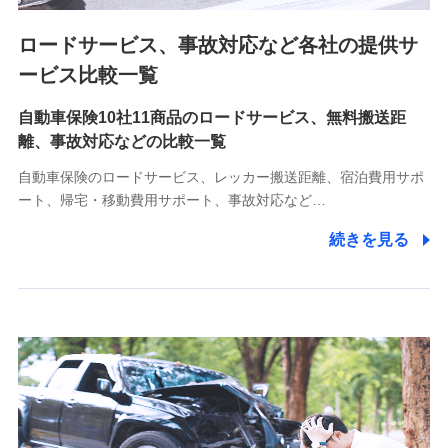
ロードサービス、事故対応など各社の提供サ
9.お問い合わせ情報
各種お問い合わせに対応するため
ービス比較一覧
自動車保険10社11商品のロードサービス、無料搬送距
10.受託業務の 個人情報
離、事故対応などの比較一覧
受託業務の遂行およびこれらに準ずる業務の遂行のため
自動車保険のロードサービス、レッカー搬送距離、宿泊費用サポ
11.マイカー通勤管理クラウド並びに法人向けASPサー
ート、帰宅・移動費用サポート、事故対応など…
ビスに関してのお問い合わせ情報
続きを見る
各種お問い合わせに対応するため
当社のサービスに関する情報提供や、皆様に有用なお知らせ
をお送りするため
アンケートの送付のため
当社のサービスや媒体の運営改善に必要なデータを解析し、
分析するため
当社の対応品質向上やお問い合わせ内容の正確な把握のため
個人情報保護管理者の職名、連絡先
株式会社ドコモ・インシュアランス 営業部長
〒103-0013 東京都中央区日本橋人形町2-14-10 アーバン