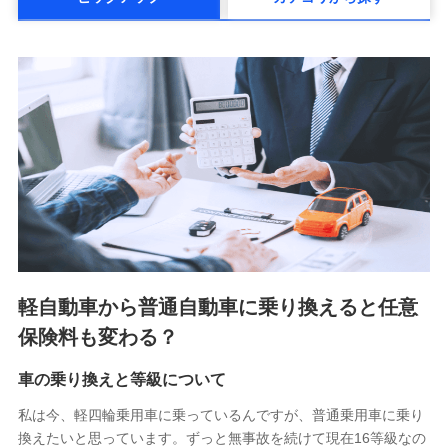
メットライフ生命株式会社(https://www.metlife.co.jp/)
メディケア生命保険株式会社
（https://www.medicarelife.com/）
■少額短期保険
株式会社アシロ少額短期保険 (https://kailash.co.jp/)
SBIいきいき少額短期保険会社 (https://www.i-
sedai.com/)
SBIペット少額短期保険株式会社 (https://www.sbipet-
ssi.co.jp/)
SBIリスタ少額短期保険会社
(https://www.jishin.co.jp/)
スマートプラス少額短期保険株式会社
（https://www.smartplus-insurance.com/）
軽自動車から普通自動車に乗り換えると任意
チューリッヒ少額短期保険株式会社
保険料も変わる？
(https://www.zurichssi.co.jp/)
Tokio Marine X少額短期保険株式会社
(https://www.tokiomarine-x.co.jp/)
車の乗り換えと等級について
ペットメディカルサポート株式会社
私は今、軽四輪乗用車に乗っているんですが、普通乗用車に乗り
(https://pshoken.co.jp/)
換えたいと思っています。ずっと無事故を続けて現在16等級なの
リトルファミリー少額短期保険株式会社