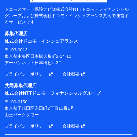
【共同して利用する者の範囲】
ドコモスマート保険ナビは
株式会社NTTドコモ・フィナンシャル
グループおよび
株式会社ドコモ・インシュアランス共同で
運営す
当社
るサービスです
株式会社NTTドコモ・フィナンシャルグループ
募集代理店
【利用目的】
株式会社ドコモ・インシュアランス
当社または株式会社NTTドコモ・フィナンシャルグルー
〒103-0013
プが提供する保険関連サービスにおけるユーザー登録受
東京都中央区日本橋人形町2-14-10
付および管理のため
アーバンネット日本橋ビル3F
当社または株式会社NTTドコモ・フィナンシャルグルー
プと取引のあるもしくは委託を受けている保険会社・提
プライバシーポリシー
会社概要
携会社の保険その他に関する情報を提供するため、また
維持管理等の委託業務遂行のため、またそれらに付帯、
共同募集代理店
関連する当社または株式会社NTTドコモ・フィナンシャ
株式会社NTTドコモ・フィナンシャルグループ
ルグループおよび提携会社のサービスを案内、提供する
ため
〒100-6150
（各サービスで取得したサービス利用履歴、ウェブサイ
東京都千代田区永田町2丁目11番1号
トの閲覧履歴、購買履歴、ご契約内容等のパーソナルデ
山王パークタワー
ータを分析して、お客さまの趣味・嗜好・傾向に応じた
サービス・商品等に関するご提案や広告の配信等を行う
プライバシーポリシー
会社概要
ことがあります。）
各種セミナーの開催のため