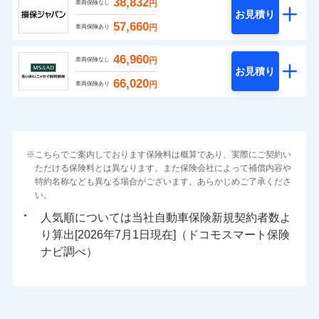
38,832
円
車両保険なし
お見積り
57,660
円
車両保険あり
46,960
円
車両保険なし
お見積り
66,020
円
車両保険あり
こちらでご案内しております保険料は概算であり、実際にご契約い
ただける保険料とは異なります。また保険会社によって補償内容や
特約名称なども異なる場合がございます。あらかじめご了承くださ
い。
人気順については当社
新規契約者数よ
り算出[
年
月
日現在]（ドコモスマート保険
ナビ調べ）