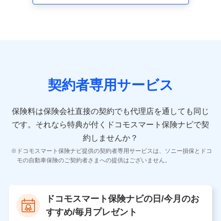
走行距離などの情報、建物の構造や築年数などの情報、
ペットの種類や年齢など）及びお客様との応対記録 （お
客様に提示した比較見積の試算結果情報、メールマガジ
ンを提供した際のメール内容や送信履歴の情報及び保険
の更改案内等を提供した際のメール内容や送信履歴など
の情報）が含まれます。
保険契約情報
当社又は株式会社NTTドコモが取得し、又は保有する保
険契約に関する情報。例として、保険契約者及び被保険
契約者専用サービス
者の氏名、住所、生年月日、性別、保険契約者と被保険
者の関係、保険加入の目的、保険商品の内容、保険料、
保険料のお支払方法、車のメーカーや走行距離などの情
保険料は保険会社直接の契約でも代理店を通しても同じ
報、建物の構造や築年数などの情報、ペットの種類や年
齢などの情報などが含まれます。
です。
それなら特典が付くドコモスマート保険ナビで契
約しませんか？
【共同して利用する者の範囲】
ドコモスマート保険ナビ提供の契約者専用サービスは、ソニー損保とドコ
当社
モの自動車保険のご契約者さまへの提供はございません。
株式会社NTTドコモ
【利用する者の利用目的】
ドコモスマート保険ナビの日/今月のお
当社又は株式会社NTTドコモが提供する保険関連サービ
すすめ/毎月プレゼント
スにおけるユーザ登録受付および管理のため