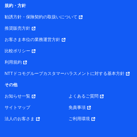
コンサルティングサービスの実施のため
規約・方針
アンケートやキャンペーン等の実施のため
上記に係る案内・手続き・管理等付帯業務を行うため
勧誘方針・保険契約の取扱いについて
【当該個人データの管理について責任を有する者の名称・住
推奨販売方針
所・代表者名】
お客さま本位の業務運営方針
当該個人データを取り扱う各共同利用者（詳細は次のとお
り）
比較ポリシー
東京都千代田区永田町2丁目11番1号 山王パークタワー
利用規約
株式会社NTTドコモ・フィナンシャルグループ 代表取締役
社長 廣井 孝史
NTTドコモグループカスタマーハラスメントに対する基本方針
東京都中央区日本橋人形町2-14-10 アーバンネット日本橋
その他
ビル 3F
お知らせ一覧
よくあるご質問
株式会社ドコモ・インシュアランス 代表取締役社長 吉
村 忠義
サイトマップ
免責事項
また当社は、オンライン面談による保険のご相談にあたっ
法人のお客さま
ご利用環境
て、以下の提携代理店とお客様の個人データを共同利用する
ことがあります。