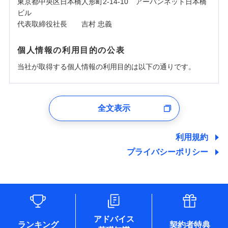
東京都中央区日本橋人形町2-14-10 アーバンネット日本橋
ビル
代表取締役社長 吉村 忠義
個人情報の利用目的の公表
当社が取得する個人情報の利用目的は以下の通りです。
1.見積請求受付時、資料請求受付時、ユーザー登録受
付時
全文表示
ユーザー登録受付および、管理のため
郵便、電話、およびＥメール等により、当社と取引のあるも
しくは委託を受けている保険会社・提携会社の保険その他に
利用規約
関する情報を提供し、金融商品等の契約を勧奨するため、ま
プライバシーポリシー
た維持管理等の委託業務遂行のため、またそれらに付帯、関
連する当社および提携会社のサービスを案内、提供するため
（なお、当社は複数の保険会社と取引があり、取得した個人
情報を取引のある他の保険会社の商品・サービスをご提案す
るために利用させていただくことがあります。）
各種セミナーの開催のため
コンサルティングサービスの実施のため
アドバイス
アンケートやキャンペーン等の実施のため
ランキング
契約者特典