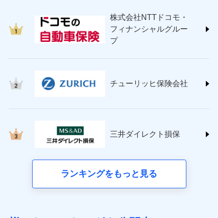
japan.co.jp/)
株式会社NTTドコモ・
ＳＯＭＰＯダイレクト損害保険株式会社
フィナンシャルグルー
(https://www.sompo-direct.co.jp/)
プ
チューリッヒ保険会社 (https://www.zurich.co.jp/)
東京海上日動火災保険株式会社
(https://www.tokiomarine-nichido.co.jp/)
日新火災海上保険株式会社
チューリッヒ保険会社
(https://www.nisshinfire.co.jp/)
ペット＆ファミリー損害保険株式会社
(https://www.petfamilyins.co.jp/)
三井住友海上火災保険株式会社 (https://www.ms-
ins.com/)
三井ダイレクト損保
三井ダイレクト損害保険株式会社
(https://www.mitsui-direct.co.jp/)
■生命保険
ランキングをもっと見る
アクサ生命保険株式会社（https://www.axa.co.jp/）
SBI生命保険株式会社（https://www.sbilife.co.jp/）
FWD生命保険株式会社（https://www.fwdlife.co.jp/）
ソニー生命保険株式会社