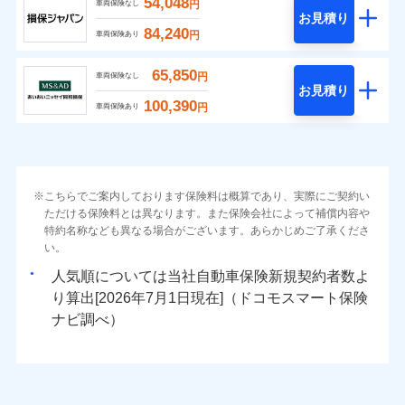
54,048
円
車両保険なし
お見積り
84,240
円
車両保険あり
65,850
円
車両保険なし
お見積り
100,390
円
車両保険あり
こちらでご案内しております保険料は概算であり、実際にご契約い
ただける保険料とは異なります。また保険会社によって補償内容や
特約名称なども異なる場合がございます。あらかじめご了承くださ
い。
人気順については当社
新規契約者数よ
り算出[
年
月
日現在]（ドコモスマート保険
ナビ調べ）