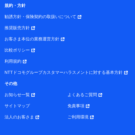
コンサルティングサービスの実施のため
規約・方針
アンケートやキャンペーン等の実施のため
上記に係る案内・手続き・管理等付帯業務を行うため
勧誘方針・保険契約の取扱いについて
【当該個人データの管理について責任を有する者の名称・住
推奨販売方針
所・代表者名】
お客さま本位の業務運営方針
当該個人データを取り扱う各共同利用者（詳細は次のとお
り）
比較ポリシー
東京都千代田区永田町2丁目11番1号 山王パークタワー
利用規約
株式会社NTTドコモ・フィナンシャルグループ 代表取締役
社長 廣井 孝史
NTTドコモグループカスタマーハラスメントに対する基本方針
東京都中央区日本橋人形町2-14-10 アーバンネット日本橋
その他
ビル 3F
お知らせ一覧
よくあるご質問
株式会社ドコモ・インシュアランス 代表取締役社長 吉
村 忠義
サイトマップ
免責事項
また当社は、オンライン面談による保険のご相談にあたっ
法人のお客さま
ご利用環境
て、以下の提携代理店とお客様の個人データを共同利用する
ことがあります。