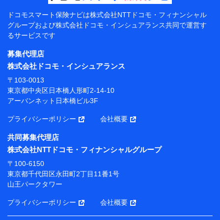
【共同して利用する者の範囲】
ドコモスマート保険ナビは
株式会社NTTドコモ・フィナンシャル
グループおよび
株式会社ドコモ・インシュアランス共同で
運営す
当社
るサービスです
株式会社NTTドコモ・フィナンシャルグループ
募集代理店
【利用目的】
株式会社ドコモ・インシュアランス
当社または株式会社NTTドコモ・フィナンシャルグルー
〒103-0013
プが提供する保険関連サービスにおけるユーザー登録受
東京都中央区日本橋人形町2-14-10
付および管理のため
アーバンネット日本橋ビル3F
当社または株式会社NTTドコモ・フィナンシャルグルー
プと取引のあるもしくは委託を受けている保険会社・提
プライバシーポリシー
会社概要
携会社の保険その他に関する情報を提供するため、また
維持管理等の委託業務遂行のため、またそれらに付帯、
共同募集代理店
関連する当社または株式会社NTTドコモ・フィナンシャ
株式会社NTTドコモ・フィナンシャルグループ
ルグループおよび提携会社のサービスを案内、提供する
ため
〒100-6150
（各サービスで取得したサービス利用履歴、ウェブサイ
東京都千代田区永田町2丁目11番1号
トの閲覧履歴、購買履歴、ご契約内容等のパーソナルデ
山王パークタワー
ータを分析して、お客さまの趣味・嗜好・傾向に応じた
サービス・商品等に関するご提案や広告の配信等を行う
プライバシーポリシー
会社概要
ことがあります。）
各種セミナーの開催のため