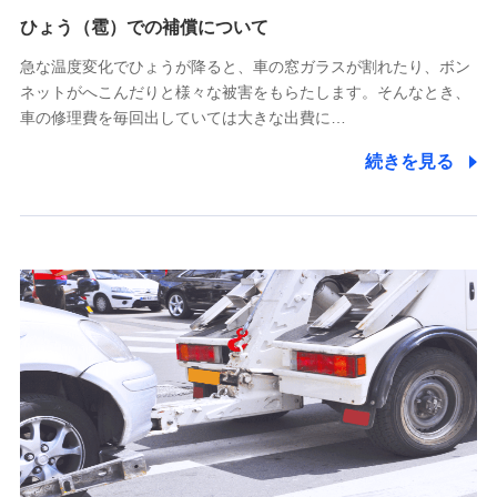
供し、金融商品等の契約を勧奨するため
ひょう（雹）での補償について
アンケートやキャンペーン等の実施のため
上記に係る連絡・手続き・管理等付帯業務を行うため
急な温度変化でひょうが降ると、車の窓ガラスが割れたり、ボン
ネットがへこんだりと様々な被害をもらたします。そんなとき、
5.通話録音にて取得する情報
車の修理費を毎回出していては大きな出費に…
電話対応の品質向上およびお問合せ内容の正確な把握のため
続きを見る
6.採用応募者の個人情報
採用選考および入社手続を実施するため
7.社員（従業者）の個人情報
人事･勤怠･健康・労務等の管理、給与支給、福利厚生・採用
退職関連処理等の各種手続きのため、当社と従業員または従
業員同士の連絡のため
8.取引先個人情報
取引先としての選定業務、営業情報の提供業務、契約締結手
続き業務、取引管理業務、およびこれらに準ずる業務の遂行
のため