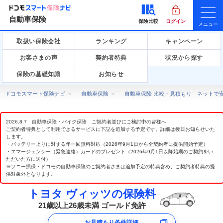
自動車保険
保険比較
ログイン
メニュー
取扱い保険会社
ランキング
キャンペーン
お客さまの声
契約者特典
状況から探す
保険の基礎知識
お知らせ
ドコモスマート保険ナビ
自動車保険
自動車保険 比較・見積もり ネットで
2026.8.7 自動車保険・バイク保険 ご契約者並びにご検討中の皆様へ
ご契約者特典として利用できるサービスに下記を追加する予定です。詳細は後日お知らせいた
します。
・バッテリー上りに対する年一回無料対応（2026年9月1日から全契約者に提供開始予定）
・エマージェンシー（緊急連絡）カードのプレゼント（2026年9月1日以降始期のご契約をい
ただいた方に送付）
※ソニー損保・ドコモの自動車保険のご契約者さまは追加予定の特典含め、ご契約者特典の提
供対象外となります。
トヨタ ヴィッツの保険料
21歳以上26歳未満 ゴールド免許
お見積もり条件詳細