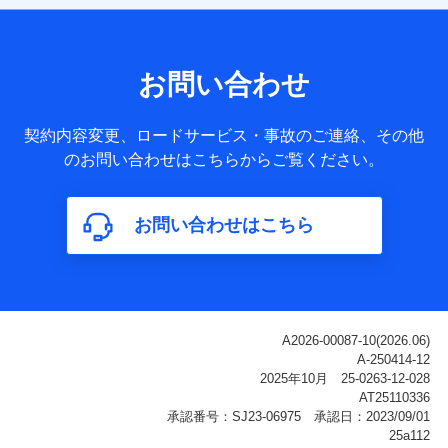
【共同して利用される利用データの項目】
当社または株式会社NTTドコモ・フィナンシャルグループが
サービス提供等を通じて取得した、以下の情報などの個人デ
お問い合わせ
ータ
基本情報
契約内容変更、ロードサービス・事故のご連絡、その他
氏名、電話番号、メールアドレス、お客さまの識別子、
のお問い合わせはこちらからご覧ください。
属性、連絡先、dポイントサービスのご利用に関する情
報。例として、dポイントカード番号、性別、年齢、家族
構成、住所、dポイント残高、dポイント利用履歴などが
お問い合わせはこちら
含まれます。
利用情報
当社または株式会社NTTドコモ・フィナンシャルグルー
プが提供する各種サービスなどのご契約・ご利用などに
関する情報。例として、当社または株式会社NTTドコ
モ・フィナンシャルグループが提供する各種サービスの
ご契約状態・ご利用履歴インターネット利用時の行動に
関する情報、アプリケーション利用時の行動に関する情
報、購入されたサービスや商品の名称・購入場所・決済
に関する情報、アンケートの回答に関する情報などが含
まれます。
保険関連サービス情報