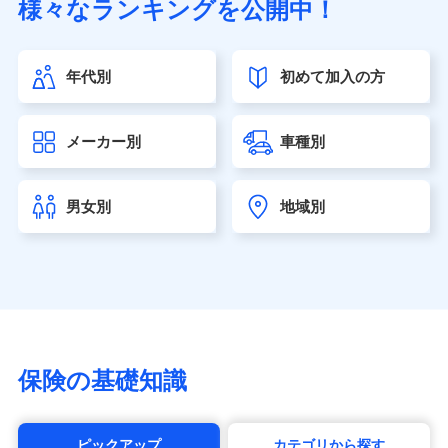
様々なランキングを公開中！
（https://www.sonylife.co.jp）
SOMPOひまわり生命保険株式会社
（https://www.himawari-life.co.jp/）
年代別
初めて加入の方
第一ネオ生命保険株式会社（https://neofirst.co.jp/）
大樹生命保険株式会社（https://www.taiju-life.co.jp）
太陽生命保険株式会社（https://www.taiyo-
メーカー別
車種別
seimei.co.jp）
チューリッヒ生命保険株式会社
（https://www.zurichlife.co.jp/）
男女別
地域別
東京海上日動あんしん生命保険株式会社
（https://www.tmn-anshin.co.jp/）
なないろ生命保険株式会社
（https://www.nanairolife.co.jp/）
日本生命保険相互会社（https://www.nissay.co.jp）
はなさく生命保険株式会社
（https://www.life8739.co.jp/）
マニュライフ生命保険株式会社
保険の基礎知識
（https://www.manulife.co.jp/）
三井住友海上あいおい生命保険株式会社
（https://www.msa-life.co.jp/）
ピックアップ
カテゴリから探す