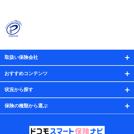
当社または株式会社NTTドコモ・フィナンシャルグルー
プが提供する保険関連サービスに関して取得し、又は保
有する情報。例として、見積請求受付時、資料請求受付
時又はユーザー登録受付時に提供いただいた情報（氏
名、住所、生年月日、性別、保険契約者と被保険者の関
係、保険加入の目的、保険商品の内容、保険料、保険料
のお支払方法、車のメーカーや走行距離などの情報、建
物の構造や築年数などの情報、ペットの種類や年齢な
ど）及びお客様との応対記録（お客様に提示した比較見
積の試算結果情報、メールマガジンを提供した際のメー
取扱い保険会社
ル内容や送信履歴の情報及び保険の更改案内等を提供し
た際のメール内容や送信履歴などの情報）が含まれま
す。
おすすめコンテンツ
保険契約情報
当社または株式会社NTTドコモ・フィナンシャルグルー
プが取得し、又は保有する保険契約に関する情報。例と
状況から探す
して、保険契約者及び被保険者の氏名、住所、生年月
日、性別、保険契約者と被保険者の関係、保険加入の目
的、保険商品の内容、保険料、保険料のお支払方法、車
保険の種類から選ぶ
のメーカーや走行距離などの情報、建物の構造や築年数
などの情報、ペットの種類や年齢などの情報などが含ま
れます。
提供当事者から受領当事者が個人データを取得する方法
電子的・電磁的方法等