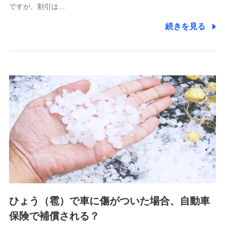
ですが、割引は…
(https://www.littlefamily-ssi.com/)
続きを見る
2.共同募集を行う代理店から受領する個人情報
郵便、電話、およびＥメール等により、当社と取引のあるも
しくは委託を受けている保険会社・提携会社の保険その他に
関する情報を提供し、金融商品等の契約を勧奨するため、ま
た維持管理等の委託業務遂行のため、またそれらに付帯、関
連する当社および提携会社のサービスを案内、提供するため
（なお、当社は複数の保険会社と取引があり、取得した個人
情報を取引のある他の保険会社の商品・サービスをご提案す
るために利用させていただくことがあります。）
上記に係る連絡・手続き・管理等付帯業務を行うため
3.セミナー募集サイトから取得した個人情報
各種セミナーの案内、開催のため
上記に係る連絡・手続き・管理等付帯業務を行うため
4.家族・友達紹介にて取得した個人情報
ひょう（雹）で車に傷がついた場合、自動車
被紹介者への連絡、及び当社と取引のあるもしくは委託を受
保険で補償される？
けている保険会社・提携会社の保険その他に関する情報を提