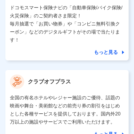
当社又は株式会社NTTドコモと取引のあるもしくは委託
を受けている保険会社・提携会社の保険その他に関する
ドコモスマート保険ナビの「自動車保険/バイク保険/
情報を提供するため、また維持管理等の委託業務遂行の
火災保険」のご契約者さま限定！
ため、またそれらに付帯、関連する当社、株式会社NTT
ドコモおよび提携会社のサービスを案内、提供するため
毎月抽選で「お買い物券」や「コンビニ無料引換ク
（各サービスで取得したサービス利用履歴、ウェブサイ
ーポン」などのデジタルギフトがその場で当たりま
トの閲覧履歴、購買履歴、ご契約内容等のパーソナルデ
ータを分析して、お客さまの趣味・嗜好・傾向に応じた
す！
サービス・商品等に関するご提案や広告の配信等を行う
ことがあります。）
もっと見る
各種セミナーの開催のため
コンサルティングサービスの実施のため
アンケートやキャンペーン等の実施のため
上記に係る案内・手続き・管理等付帯業務を行うため
クラブオフプラス
【当該個人データの管理について責任を有する者の名称・住
所・代表者名】
全国の有名ホテルやレジャー施設のご優待、話題の
当該個人データを取り扱う各共同利用者（詳細は次のとお
映画や舞台・美術館などの前売り券の割引をはじめ
り）
とした各種サービスを提供しております。国内外20
東京都千代田区永田町2丁目11番1号 山王パークタワー
万以上の施設やサービスでご利用いただけます。
株式会社NTTドコモ 代表取締役社長 前田 義晃