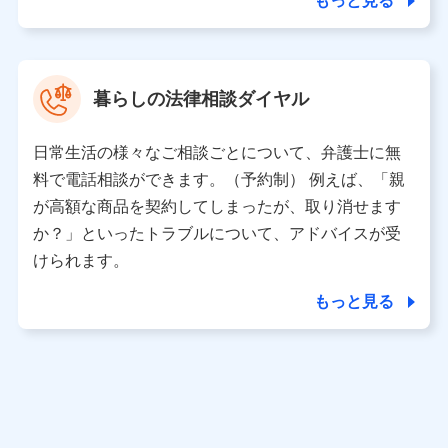
もっと見る
東京都中央区日本橋人形町2-14-10 アーバンネット日本橋
ビル 3F
株式会社ドコモ・インシュアランス 代表取締役社長 吉
村 忠義
暮らしの法律相談ダイヤル
※ 当社および株式会社NTTドコモは、お客さまの情報を利
用させていただくにあたっては、「NTTドコモ パーソナル
日常生活の様々なご相談ごとについて、弁護士に無
データ憲章」に定める行動原則を順守します 。
※ パーソナルデータダッシュボードの「第三者提供の管
料で電話相談ができます。（予約制） 例えば、「親
理」の設定状態にかかわらず、共同利用する場合がありま
が高額な商品を契約してしまったが、取り消せます
す。
か？」といったトラブルについて、アドバイスが受
※ dポイントクラブ会員ではないお客さま（2019年12月11
けられます。
日以降、一度もdポイントクラブ会員であったことがないお
客さまに限る）に関する、2019年12月10日以前に取得した
もっと見る
個人データは、こちら の利用目的の範囲内に限って共同利
用します。
当社は株式会社NTTドコモ・フィナンシャルグループ
との間で、以下のとおり個人データを共同利用しま
す。