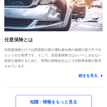
基本情報
氏名、電話番号、メールアドレス、お客さまの識別子、
属性、連絡先、dポイントサービスのご利用に関する情
報。例として、dポイントカード番号、性別、年齢、家族
構成、住所、dポイント残高、dポイント利用履歴などが
含まれます。
利用情報
任意保険とは
当社又は株式会社NTTドコモが提供する各種サービスな
どのご契約・ご利用などに関する情報。例として、当社
又は株式会社NTTドコモが提供する各種サービスのご契
自賠責保険だけでは限度額の面や運転者自身の補償の面で不十分
約状態・ご利用履歴インターネット利用時の行動に関す
というのが現実です。そこで、自賠責保険ではカバーしきれない
る情報、アプリケーション利用時の行動に関する情報、
損害を補償するために、民間の保険会社などで自動車保険が販売
購入されたサービスや商品の名称・購入場所・決済に関
されています…
する情報、アンケートの回答に関する情報などが含まれ
ます。
続きを見る
保険関連サービス情報
当社又は株式会社NTTドコモが提供する保険関連サービ
スに関して取得し、又は保有する情報。例として、見積
請求受付時、資料請求受付時又はユーザー登録受付時に
提供いただいた情報（氏名、住所、生年月日、性別、保
険契約者と被保険者の関係、保険加入の目的、保険商品
知識・情報をもっと見る
の内容、保険料、保険料のお支払方法、車のメーカーや