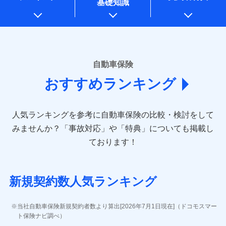
基礎知識
上記に係る案内・手続き・管理等付帯業務を行うため
* 当社が委託を受けている保険会社の情報は、保険会社のホ
ームページに掲載しておりますので、ご確認ください。
■損害保険
あいおいニッセイ同和損害保険株式会社
自動車保険
(https://www.aioinissaydowa.co.jp/)
おすすめランキング
アクサ損害保険株式会社 (https://www.axa-
direct.co.jp/)
アニコム損害保険株式会社 (https://www.anicom-
人気ランキングを参考に自動車保険の比較・検討をして
sompo.co.jp/)
東京海上ダイレクト損害保険株式会社 (https://www.e-
みませんか？
「事故対応」や「特典」についても掲載し
design.net/)
ております！
AIG損害保険株式会社 (https://www.aig.co.jp/sonpo)
ＳＢＩ損害保険株式会社
(https://www.sbisonpo.co.jp/)
新規契約数人気ランキング
ジェイアイ傷害火災保険株式会社
(https://www.jihoken.co.jp/)
ソニー損害保険株式会社
当社自動車保険新規契約者数より算出[2026年7月1日現在]（ドコモスマー
(https://www.sonysonpo.co.jp/)
ト保険ナビ調べ）
損害保険ジャパン株式会社 (https://www.sompo-