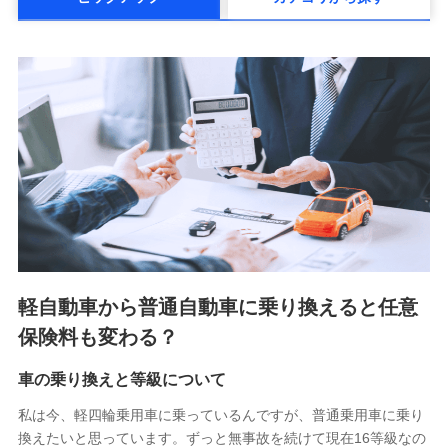
メットライフ生命株式会社(https://www.metlife.co.jp/)
メディケア生命保険株式会社
（https://www.medicarelife.com/）
■少額短期保険
株式会社アシロ少額短期保険 (https://kailash.co.jp/)
SBIいきいき少額短期保険会社 (https://www.i-
sedai.com/)
SBIペット少額短期保険株式会社 (https://www.sbipet-
ssi.co.jp/)
SBIリスタ少額短期保険会社
(https://www.jishin.co.jp/)
スマートプラス少額短期保険株式会社
（https://www.smartplus-insurance.com/）
軽自動車から普通自動車に乗り換えると任意
チューリッヒ少額短期保険株式会社
保険料も変わる？
(https://www.zurichssi.co.jp/)
Tokio Marine X少額短期保険株式会社
(https://www.tokiomarine-x.co.jp/)
車の乗り換えと等級について
ペットメディカルサポート株式会社
私は今、軽四輪乗用車に乗っているんですが、普通乗用車に乗り
(https://pshoken.co.jp/)
換えたいと思っています。ずっと無事故を続けて現在16等級なの
リトルファミリー少額短期保険株式会社