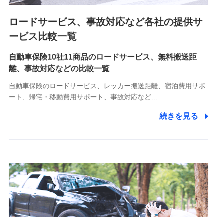
ロードサービス、事故対応など各社の提供サ
9.お問い合わせ情報
各種お問い合わせに対応するため
ービス比較一覧
自動車保険10社11商品のロードサービス、無料搬送距
10.受託業務の 個人情報
離、事故対応などの比較一覧
受託業務の遂行およびこれらに準ずる業務の遂行のため
自動車保険のロードサービス、レッカー搬送距離、宿泊費用サポ
11.マイカー通勤管理クラウド並びに法人向けASPサー
ート、帰宅・移動費用サポート、事故対応など…
ビスに関してのお問い合わせ情報
続きを見る
各種お問い合わせに対応するため
当社のサービスに関する情報提供や、皆様に有用なお知らせ
をお送りするため
アンケートの送付のため
当社のサービスや媒体の運営改善に必要なデータを解析し、
分析するため
当社の対応品質向上やお問い合わせ内容の正確な把握のため
個人情報保護管理者の職名、連絡先
株式会社ドコモ・インシュアランス 営業部長
〒103-0013 東京都中央区日本橋人形町2-14-10 アーバン