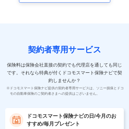
走行距離などの情報、建物の構造や築年数などの情報、
ペットの種類や年齢など）及びお客様との応対記録 （お
客様に提示した比較見積の試算結果情報、メールマガジ
ンを提供した際のメール内容や送信履歴の情報及び保険
の更改案内等を提供した際のメール内容や送信履歴など
の情報）が含まれます。
保険契約情報
当社又は株式会社NTTドコモが取得し、又は保有する保
険契約に関する情報。例として、保険契約者及び被保険
契約者専用サービス
者の氏名、住所、生年月日、性別、保険契約者と被保険
者の関係、保険加入の目的、保険商品の内容、保険料、
保険料のお支払方法、車のメーカーや走行距離などの情
保険料は保険会社直接の契約でも代理店を通しても同じ
報、建物の構造や築年数などの情報、ペットの種類や年
齢などの情報などが含まれます。
です。
それなら特典が付くドコモスマート保険ナビで契
約しませんか？
【共同して利用する者の範囲】
ドコモスマート保険ナビ提供の契約者専用サービスは、ソニー損保とドコ
当社
モの自動車保険のご契約者さまへの提供はございません。
株式会社NTTドコモ
【利用する者の利用目的】
ドコモスマート保険ナビの日/今月のお
当社又は株式会社NTTドコモが提供する保険関連サービ
すすめ/毎月プレゼント
スにおけるユーザ登録受付および管理のため