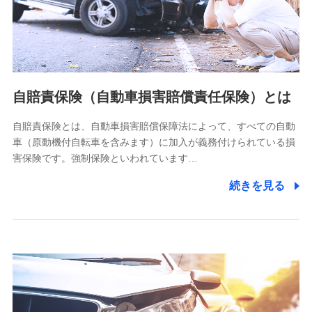
ネット日本橋ビル 3F
株式会社ドコモ・インシュアランス
個人情報の第三者提供について
当社ではご本人の同意がある場合または法令に基づく場合を
自賠責保険（自動車損害賠償責任保険）とは
除き、第三者に提供いたしません。
自賠責保険とは、自動車損害賠償保障法によって、すべての自動
業務の委託
車（原動機付自転車を含みます）に加入が義務付けられている損
当社は利用目的の達成に必要な範囲内において個人情報の取
害保険です。強制保険といわれています…
り扱いの全部または一部を委託する場合があります。
続きを見る
個人データの共同利用
当社は株式会社NTTドコモとの間で、以下のとおり個
人データを共同利用します。
【共同して利用される利用データの項目】
当社又は株式会社NTTドコモがサービス提供等を通じて取得
した、以下の情報などの個人データ