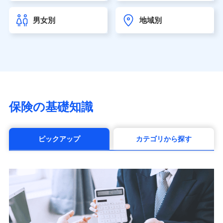
チューリッヒ生命保険株式会社
（https://www.zurichlife.co.jp/）
男女別
地域別
東京海上日動あんしん生命保険株式会社
（https://www.tmn-anshin.co.jp/）
なないろ生命保険株式会社
（https://www.nanairolife.co.jp/）
日本生命保険相互会社（https://www.nissay.co.jp）
はなさく生命保険株式会社
（https://www.life8739.co.jp/）
マニュライフ生命保険株式会社
保険の基礎知識
（https://www.manulife.co.jp/）
三井住友海上あいおい生命保険株式会社
（https://www.msa-life.co.jp/）
ピックアップ
カテゴリから探す
メットライフ生命株式会社(https://www.metlife.co.jp/)
メディケア生命保険株式会社
（https://www.medicarelife.com/）
■少額短期保険
株式会社アシロ少額短期保険 (https://kailash.co.jp/)
SBIいきいき少額短期保険会社 (https://www.i-
sedai.com/)