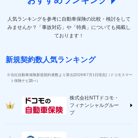
おすすめランキング
direct.co.jp/)
アニコム損害保険株式会社 (https://www.anicom-
人気ランキングを参考に自動車保険の比較・検討をして
sompo.co.jp/)
東京海上ダイレクト損害保険株式会社 (https://www.e-
みませんか？
「事故対応」や「特典」についても掲載し
design.net/)
ております！
AIG損害保険株式会社 (https://www.aig.co.jp/sonpo)
ＳＢＩ損害保険株式会社
(https://www.sbisonpo.co.jp/)
新規契約数人気ランキング
ジェイアイ傷害火災保険株式会社
(https://www.jihoken.co.jp/)
ソニー損害保険株式会社
当社自動車保険新規契約者数より算出[2026年7月1日現在]（ドコモスマー
(https://www.sonysonpo.co.jp/)
ト保険ナビ調べ）
損害保険ジャパン株式会社 (https://www.sompo-
japan.co.jp/)
株式会社NTTドコモ・
ＳＯＭＰＯダイレクト損害保険株式会社
フィナンシャルグルー
(https://www.sompo-direct.co.jp/)
プ
チューリッヒ保険会社 (https://www.zurich.co.jp/)
東京海上日動火災保険株式会社
(https://www.tokiomarine-nichido.co.jp/)
日新火災海上保険株式会社