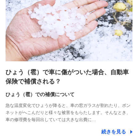
連する当社および提携会社のサービスを案内、提供するため
（なお、当社は複数の保険会社と取引があり、取得した個人
情報を取引のある他の保険会社の商品・サービスをご提案す
るために利用させていただくことがあります。）
上記に係る連絡・手続き・管理等付帯業務を行うため
3.セミナー募集サイトから取得した個人情報
各種セミナーの案内、開催のため
上記に係る連絡・手続き・管理等付帯業務を行うため
4.家族・友達紹介にて取得した個人情報
ひょう（雹）で車に傷がついた場合、自動車
被紹介者への連絡、及び当社と取引のあるもしくは委託を受
保険で補償される？
けている保険会社・提携会社の保険その他に関する情報を提
供し、金融商品等の契約を勧奨するため
ひょう（雹）での補償について
アンケートやキャンペーン等の実施のため
上記に係る連絡・手続き・管理等付帯業務を行うため
急な温度変化でひょうが降ると、車の窓ガラスが割れたり、ボン
ネットがへこんだりと様々な被害をもらたします。そんなとき、
5.通話録音にて取得する情報
車の修理費を毎回出していては大きな出費に…
電話対応の品質向上およびお問合せ内容の正確な把握のため
続きを見る