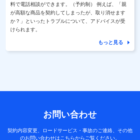
※ パーソナルデータダッシュボードの「第三者提供の管
料で電話相談ができます。（予約制） 例えば、「親
理」の設定状態にかかわらず、共同利用する場合がありま
が高額な商品を契約してしまったが、取り消せます
す。
か？」といったトラブルについて、アドバイスが受
※ dポイントクラブ会員ではないお客さま（2019年12月11
けられます。
日以降、一度もdポイントクラブ会員であったことがないお
客さまに限る）に関する、2019年12月10日以前に取得した
もっと見る
個人データは、こちら の利用目的の範囲内に限って共同利
用します。
当社は株式会社NTTドコモ・フィナンシャルグループ
との間で、以下のとおり個人データを共同利用しま
す。
【共同して利用される利用データの項目】
当社または株式会社NTTドコモ・フィナンシャルグループが
サービス提供等を通じて取得した、以下の情報などの個人デ
お問い合わせ
ータ
基本情報
契約内容変更、ロードサービス・事故のご連絡、その他
氏名、電話番号、メールアドレス、お客さまの識別子、
のお問い合わせはこちらからご覧ください。