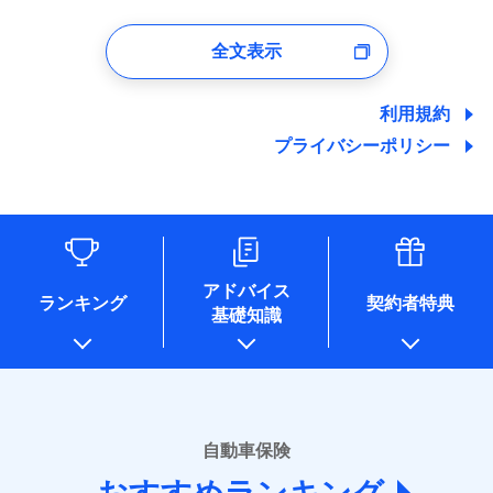
1.見積請求受付時、資料請求受付時、ユーザー登録受
付時
全文表示
ユーザー登録受付および、管理のため
郵便、電話、およびＥメール等により、当社と取引のあるも
しくは委託を受けている保険会社・提携会社の保険その他に
利用規約
関する情報を提供し、金融商品等の契約を勧奨するため、ま
プライバシーポリシー
た維持管理等の委託業務遂行のため、またそれらに付帯、関
連する当社および提携会社のサービスを案内、提供するため
（なお、当社は複数の保険会社と取引があり、取得した個人
情報を取引のある他の保険会社の商品・サービスをご提案す
るために利用させていただくことがあります。）
各種セミナーの開催のため
コンサルティングサービスの実施のため
アドバイス
アンケートやキャンペーン等の実施のため
ランキング
契約者特典
基礎知識
上記に係る案内・手続き・管理等付帯業務を行うため
* 当社が委託を受けている保険会社の情報は、保険会社のホ
ームページに掲載しておりますので、ご確認ください。
■損害保険
あいおいニッセイ同和損害保険株式会社
自動車保険
(https://www.aioinissaydowa.co.jp/)
アクサ損害保険株式会社 (https://www.axa-