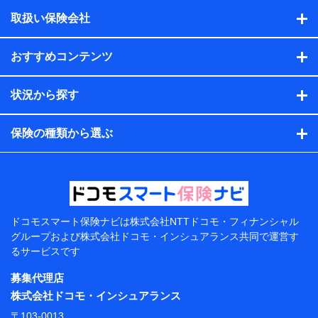
積の試算結果情報、メールマガジンを提供した際のメー
取扱い保険会社
ル内容や送信履歴の情報及び保険の更改案内等を提供し
た際のメール内容や送信履歴などの情報）が含まれま
す。
おすすめコンテンツ
保険契約情報
当社または株式会社NTTドコモ・フィナンシャルグルー
プが取得し、又は保有する保険契約に関する情報。例と
状況から探す
して、保険契約者及び被保険者の氏名、住所、生年月
日、性別、保険契約者と被保険者の関係、保険加入の目
的、保険商品の内容、保険料、保険料のお支払方法、車
保険の種類から選ぶ
のメーカーや走行距離などの情報、建物の構造や築年数
などの情報、ペットの種類や年齢などの情報などが含ま
れます。
提供当事者から受領当事者が個人データを取得する方法
電子的・電磁的方法等
【共同して利用する者の範囲】
ドコモスマート保険ナビは
株式会社NTTドコモ・フィナンシャル
グループおよび
株式会社ドコモ・インシュアランス共同で
運営す
当社
るサービスです
株式会社NTTドコモ・フィナンシャルグループ
募集代理店
【利用目的】
株式会社ドコモ・インシュアランス
当社または株式会社NTTドコモ・フィナンシャルグルー
〒103-0013