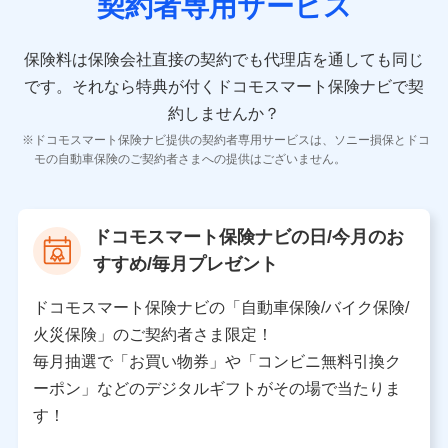
契約者専用サービス
者の氏名、住所、生年月日、性別、保険契約者と被保険
者の関係、保険加入の目的、保険商品の内容、保険料、
保険料のお支払方法、車のメーカーや走行距離などの情
保険料は保険会社直接の契約でも代理店を通しても同じ
報、建物の構造や築年数などの情報、ペットの種類や年
齢などの情報などが含まれます。
です。
それなら特典が付くドコモスマート保険ナビで契
約しませんか？
【共同して利用する者の範囲】
ドコモスマート保険ナビ提供の契約者専用サービスは、ソニー損保とドコ
当社
モの自動車保険のご契約者さまへの提供はございません。
株式会社NTTドコモ
【利用する者の利用目的】
ドコモスマート保険ナビの日/今月のお
当社又は株式会社NTTドコモが提供する保険関連サービ
すすめ/毎月プレゼント
スにおけるユーザ登録受付および管理のため
当社又は株式会社NTTドコモと取引のあるもしくは委託
を受けている保険会社・提携会社の保険その他に関する
ドコモスマート保険ナビの「自動車保険/バイク保険/
情報を提供するため、また維持管理等の委託業務遂行の
火災保険」のご契約者さま限定！
ため、またそれらに付帯、関連する当社、株式会社NTT
ドコモおよび提携会社のサービスを案内、提供するため
毎月抽選で「お買い物券」や「コンビニ無料引換ク
（各サービスで取得したサービス利用履歴、ウェブサイ
ーポン」などのデジタルギフトがその場で当たりま
トの閲覧履歴、購買履歴、ご契約内容等のパーソナルデ
ータを分析して、お客さまの趣味・嗜好・傾向に応じた
す！
サービス・商品等に関するご提案や広告の配信等を行う