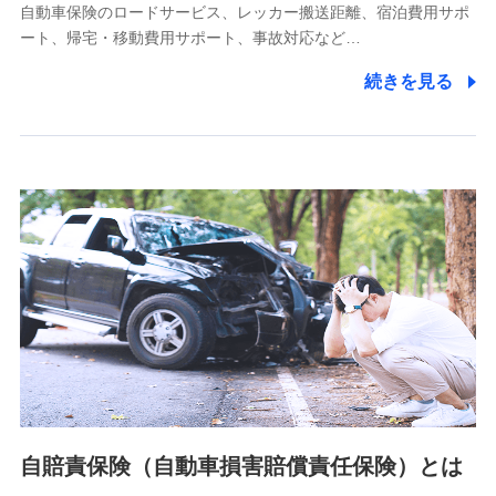
自動車保険のロードサービス、レッカー搬送距離、宿泊費用サポ
11.マイカー通勤管理クラウド並びに法人向けASPサー
ート、帰宅・移動費用サポート、事故対応など…
ビスに関してのお問い合わせ情報
続きを見る
各種お問い合わせに対応するため
当社のサービスに関する情報提供や、皆様に有用なお知らせ
をお送りするため
アンケートの送付のため
当社のサービスや媒体の運営改善に必要なデータを解析し、
分析するため
当社の対応品質向上やお問い合わせ内容の正確な把握のため
個人情報保護管理者の職名、連絡先
株式会社ドコモ・インシュアランス 営業部長
〒103-0013 東京都中央区日本橋人形町2-14-10 アーバン
ネット日本橋ビル 3F
株式会社ドコモ・インシュアランス
個人情報の第三者提供について
当社ではご本人の同意がある場合または法令に基づく場合を
自賠責保険（自動車損害賠償責任保険）とは
除き、第三者に提供いたしません。