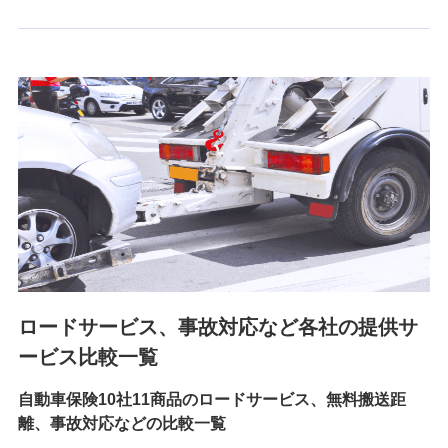
6.採用応募者の個人情報
採用選考および入社手続を実施するため
7.社員（従業者）の個人情報
人事･勤怠･健康・労務等の管理、給与支給、福利厚生・採用
退職関連処理等の各種手続きのため、当社と従業員または従
業員同士の連絡のため
8.取引先個人情報
取引先としての選定業務、営業情報の提供業務、契約締結手
続き業務、取引管理業務、およびこれらに準ずる業務の遂行
のため
ロードサービス、事故対応など各社の提供サ
9.お問い合わせ情報
各種お問い合わせに対応するため
ービス比較一覧
自動車保険10社11商品のロードサービス、無料搬送距
10.受託業務の 個人情報
離、事故対応などの比較一覧
受託業務の遂行およびこれらに準ずる業務の遂行のため