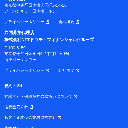
プが提供する保険関連サービスにおけるユーザー登録受
東京都中央区日本橋人形町2-14-10
付および管理のため
アーバンネット日本橋ビル3F
当社または株式会社NTTドコモ・フィナンシャルグルー
プと取引のあるもしくは委託を受けている保険会社・提
プライバシーポリシー
会社概要
携会社の保険その他に関する情報を提供するため、また
維持管理等の委託業務遂行のため、またそれらに付帯、
共同募集代理店
関連する当社または株式会社NTTドコモ・フィナンシャ
株式会社NTTドコモ・フィナンシャルグループ
ルグループおよび提携会社のサービスを案内、提供する
ため
〒100-6150
（各サービスで取得したサービス利用履歴、ウェブサイ
東京都千代田区永田町2丁目11番1号
トの閲覧履歴、購買履歴、ご契約内容等のパーソナルデ
山王パークタワー
ータを分析して、お客さまの趣味・嗜好・傾向に応じた
サービス・商品等に関するご提案や広告の配信等を行う
プライバシーポリシー
会社概要
ことがあります。）
各種セミナーの開催のため
コンサルティングサービスの実施のため
規約・方針
アンケートやキャンペーン等の実施のため
上記に係る案内・手続き・管理等付帯業務を行うため
勧誘方針・保険契約の取扱いについて
【当該個人データの管理について責任を有する者の名称・住
推奨販売方針
所・代表者名】
お客さま本位の業務運営方針
当該個人データを取り扱う各共同利用者（詳細は次のとお
り）