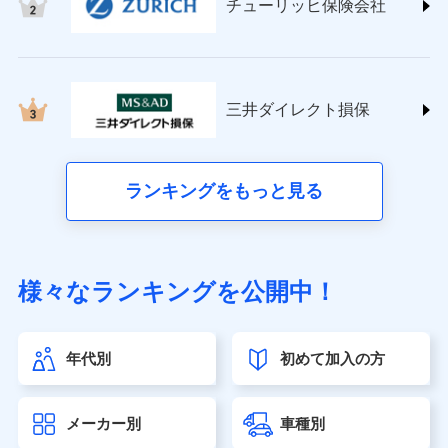
チューリッヒ保険会社
(https://www.nisshinfire.co.jp/)
ペット＆ファミリー損害保険株式会社
(https://www.petfamilyins.co.jp/)
三井住友海上火災保険株式会社 (https://www.ms-
ins.com/)
三井ダイレクト損保
三井ダイレクト損害保険株式会社
(https://www.mitsui-direct.co.jp/)
■生命保険
ランキングをもっと見る
アクサ生命保険株式会社（https://www.axa.co.jp/）
SBI生命保険株式会社（https://www.sbilife.co.jp/）
FWD生命保険株式会社（https://www.fwdlife.co.jp/）
ソニー生命保険株式会社
様々なランキングを公開中！
（https://www.sonylife.co.jp）
SOMPOひまわり生命保険株式会社
（https://www.himawari-life.co.jp/）
年代別
初めて加入の方
第一ネオ生命保険株式会社（https://neofirst.co.jp/）
大樹生命保険株式会社（https://www.taiju-life.co.jp）
太陽生命保険株式会社（https://www.taiyo-
メーカー別
車種別
seimei.co.jp）