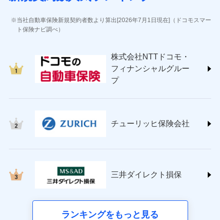
(https://www.jihoken.co.jp/)
ソニー損害保険株式会社
当社自動車保険新規契約者数より算出[2026年7月1日現在]（ドコモスマー
(https://www.sonysonpo.co.jp/)
ト保険ナビ調べ）
損害保険ジャパン株式会社 (https://www.sompo-
japan.co.jp/)
株式会社NTTドコモ・
ＳＯＭＰＯダイレクト損害保険株式会社
フィナンシャルグルー
(https://www.sompo-direct.co.jp/)
プ
チューリッヒ保険会社 (https://www.zurich.co.jp/)
東京海上日動火災保険株式会社
(https://www.tokiomarine-nichido.co.jp/)
日新火災海上保険株式会社
チューリッヒ保険会社
(https://www.nisshinfire.co.jp/)
ペット＆ファミリー損害保険株式会社
(https://www.petfamilyins.co.jp/)
三井住友海上火災保険株式会社 (https://www.ms-
ins.com/)
三井ダイレクト損保
三井ダイレクト損害保険株式会社
(https://www.mitsui-direct.co.jp/)
■生命保険
ランキングをもっと見る