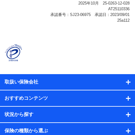
報、購入されたサービスや商品の名称・購入場所・決済
に関する情報、アンケートの回答に関する情報などが含
まれます。
保険関連サービス情報
当社または株式会社NTTドコモ・フィナンシャルグルー
プが提供する保険関連サービスに関して取得し、又は保
有する情報。例として、見積請求受付時、資料請求受付
時又はユーザー登録受付時に提供いただいた情報（氏
名、住所、生年月日、性別、保険契約者と被保険者の関
係、保険加入の目的、保険商品の内容、保険料、保険料
のお支払方法、車のメーカーや走行距離などの情報、建
物の構造や築年数などの情報、ペットの種類や年齢な
ど）及びお客様との応対記録（お客様に提示した比較見
積の試算結果情報、メールマガジンを提供した際のメー
取扱い保険会社
ル内容や送信履歴の情報及び保険の更改案内等を提供し
た際のメール内容や送信履歴などの情報）が含まれま
す。
おすすめコンテンツ
保険契約情報
当社または株式会社NTTドコモ・フィナンシャルグルー
プが取得し、又は保有する保険契約に関する情報。例と
状況から探す
して、保険契約者及び被保険者の氏名、住所、生年月
日、性別、保険契約者と被保険者の関係、保険加入の目
的、保険商品の内容、保険料、保険料のお支払方法、車
保険の種類から選ぶ
のメーカーや走行距離などの情報、建物の構造や築年数