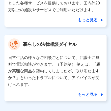
とした各種サービスを提供しております。国内外20
東京都千代田区永田町2丁目11番1号 山王パークタワー
万以上の施設やサービスでご利用いただけます。
株式会社NTTドコモ 代表取締役社長 前田 義晃
もっと見る
東京都中央区日本橋人形町2-14-10 アーバンネット日本橋
ビル 3F
株式会社ドコモ・インシュアランス 代表取締役社長 吉
村 忠義
暮らしの法律相談ダイヤル
※ 当社および株式会社NTTドコモは、お客さまの情報を利
用させていただくにあたっては、「NTTドコモ パーソナル
日常生活の様々なご相談ごとについて、弁護士に無
データ憲章」に定める行動原則を順守します 。
※ パーソナルデータダッシュボードの「第三者提供の管
料で電話相談ができます。（予約制） 例えば、「親
理」の設定状態にかかわらず、共同利用する場合がありま
が高額な商品を契約してしまったが、取り消せます
す。
か？」といったトラブルについて、アドバイスが受
※ dポイントクラブ会員ではないお客さま（2019年12月11
けられます。
日以降、一度もdポイントクラブ会員であったことがないお
客さまに限る）に関する、2019年12月10日以前に取得した
もっと見る
個人データは、こちら の利用目的の範囲内に限って共同利
用します。