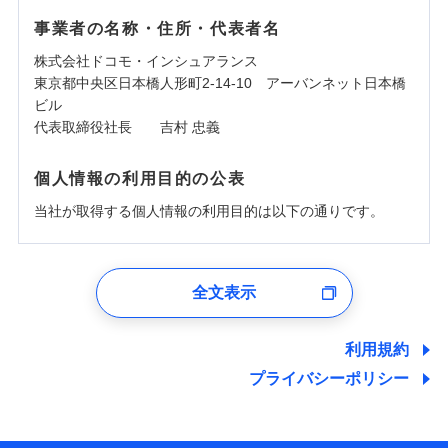
事業者の名称・住所・代表者名
株式会社ドコモ・インシュアランス
東京都中央区日本橋人形町2-14-10 アーバンネット日本橋
ビル
代表取締役社長 吉村 忠義
個人情報の利用目的の公表
当社が取得する個人情報の利用目的は以下の通りです。
1.見積請求受付時、資料請求受付時、ユーザー登録受
付時
全文表示
ユーザー登録受付および、管理のため
郵便、電話、およびＥメール等により、当社と取引のあるも
しくは委託を受けている保険会社・提携会社の保険その他に
利用規約
関する情報を提供し、金融商品等の契約を勧奨するため、ま
プライバシーポリシー
た維持管理等の委託業務遂行のため、またそれらに付帯、関
連する当社および提携会社のサービスを案内、提供するため
（なお、当社は複数の保険会社と取引があり、取得した個人
情報を取引のある他の保険会社の商品・サービスをご提案す