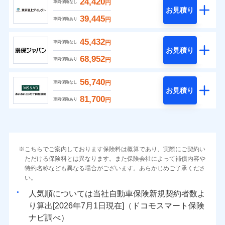
24,420
円
車両保険なし
お見積り
39,445
円
車両保険あり
45,432
円
車両保険なし
お見積り
68,952
円
車両保険あり
56,740
円
車両保険なし
お見積り
81,700
円
車両保険あり
こちらでご案内しております保険料は概算であり、実際にご契約い
ただける保険料とは異なります。また保険会社によって補償内容や
特約名称なども異なる場合がございます。あらかじめご了承くださ
い。
人気順については当社
新規契約者数よ
り算出[
年
月
日現在]（ドコモスマート保険
ナビ調べ）