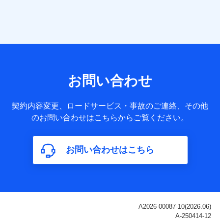
当社は株式会社NTTドコモ・フィナンシャルグループ
との間で、以下のとおり個人データを共同利用しま
す。
【共同して利用される利用データの項目】
当社または株式会社NTTドコモ・フィナンシャルグループが
サービス提供等を通じて取得した、以下の情報などの個人デ
お問い合わせ
ータ
基本情報
契約内容変更、ロードサービス・事故のご連絡、その他
氏名、電話番号、メールアドレス、お客さまの識別子、
のお問い合わせはこちらからご覧ください。
属性、連絡先、dポイントサービスのご利用に関する情
報。例として、dポイントカード番号、性別、年齢、家族
構成、住所、dポイント残高、dポイント利用履歴などが
お問い合わせはこちら
含まれます。
利用情報
当社または株式会社NTTドコモ・フィナンシャルグルー
プが提供する各種サービスなどのご契約・ご利用などに
関する情報。例として、当社または株式会社NTTドコ
モ・フィナンシャルグループが提供する各種サービスの
ご契約状態・ご利用履歴インターネット利用時の行動に
関する情報、アプリケーション利用時の行動に関する情