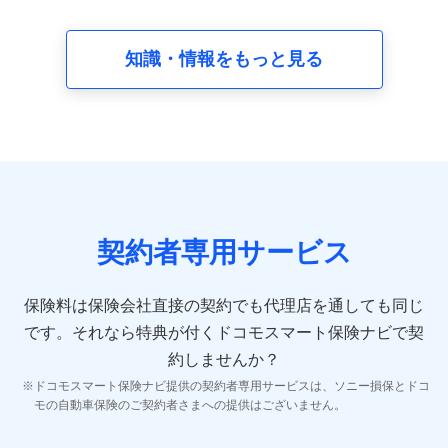
請求受付時、資料請求受付時又はユーザー登録受付時に
提供いただいた情報（氏名、住所、生年月日、性別、保
険契約者と被保険者の関係、保険加入の目的、保険商品
知識・情報をもっと見る
の内容、保険料、保険料のお支払方法、車のメーカーや
走行距離などの情報、建物の構造や築年数などの情報、
ペットの種類や年齢など）及びお客様との応対記録 （お
客様に提示した比較見積の試算結果情報、メールマガジ
ンを提供した際のメール内容や送信履歴の情報及び保険
の更改案内等を提供した際のメール内容や送信履歴など
の情報）が含まれます。
保険契約情報
当社又は株式会社NTTドコモが取得し、又は保有する保
険契約に関する情報。例として、保険契約者及び被保険
契約者専用サービス
者の氏名、住所、生年月日、性別、保険契約者と被保険
者の関係、保険加入の目的、保険商品の内容、保険料、
保険料のお支払方法、車のメーカーや走行距離などの情
保険料は保険会社直接の契約でも代理店を通しても同じ
報、建物の構造や築年数などの情報、ペットの種類や年
齢などの情報などが含まれます。
です。
それなら特典が付くドコモスマート保険ナビで契
約しませんか？
【共同して利用する者の範囲】
ドコモスマート保険ナビ提供の契約者専用サービスは、ソニー損保とドコ
当社
モの自動車保険のご契約者さまへの提供はございません。
株式会社NTTドコモ