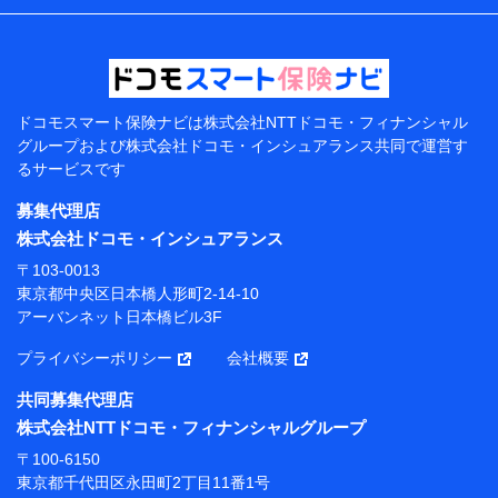
などの情報、ペットの種類や年齢などの情報などが含ま
れます。
提供当事者から受領当事者が個人データを取得する方法
電子的・電磁的方法等
【共同して利用する者の範囲】
ドコモスマート保険ナビは
株式会社NTTドコモ・フィナンシャル
グループおよび
株式会社ドコモ・インシュアランス共同で
運営す
当社
るサービスです
株式会社NTTドコモ・フィナンシャルグループ
募集代理店
【利用目的】
株式会社ドコモ・インシュアランス
当社または株式会社NTTドコモ・フィナンシャルグルー
〒103-0013
プが提供する保険関連サービスにおけるユーザー登録受
東京都中央区日本橋人形町2-14-10
付および管理のため
アーバンネット日本橋ビル3F
当社または株式会社NTTドコモ・フィナンシャルグルー
プと取引のあるもしくは委託を受けている保険会社・提
プライバシーポリシー
会社概要
携会社の保険その他に関する情報を提供するため、また
維持管理等の委託業務遂行のため、またそれらに付帯、
共同募集代理店
関連する当社または株式会社NTTドコモ・フィナンシャ
株式会社NTTドコモ・フィナンシャルグループ
ルグループおよび提携会社のサービスを案内、提供する
ため
〒100-6150
（各サービスで取得したサービス利用履歴、ウェブサイ
東京都千代田区永田町2丁目11番1号
トの閲覧履歴、購買履歴、ご契約内容等のパーソナルデ