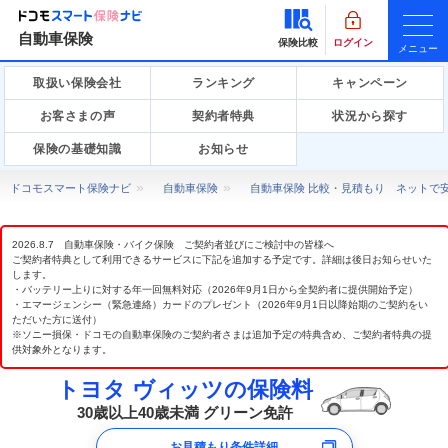
自動車保険
保険比較
ログイン
メニュー
取扱い保険会社
ランキング
キャンペーン
お客さまの声
契約者特典
状況から探す
保険の基礎知識
お知らせ
ドコモスマート保険ナビ
自動車保険
自動車保険 比較・見積もり ネットで
2026.8.7 自動車保険・バイク保険 ご契約者並びにご検討中の皆様へ
ご契約者特典として利用できるサービスに下記を追加する予定です。詳細は後日お知らせいた
します。
・バッテリー上りに対する年一回無料対応（2026年9月1日から全契約者に提供開始予定）
・エマージェンシー（緊急連絡）カードのプレゼント（2026年9月1日以降始期のご契約をい
ただいた方に送付）
※ソニー損保・ドコモの自動車保険のご契約者さまは追加予定の特典含め、ご契約者特典の提
供対象外となります。
トヨタ ヴィッツの保険料
30歳以上40歳未満 グリーン免許
お見積もり条件詳細