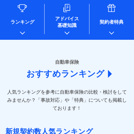
るために利用させていただくことがあります。）
各種セミナーの開催のため
コンサルティングサービスの実施のため
アドバイス
アンケートやキャンペーン等の実施のため
ランキング
契約者特典
基礎知識
上記に係る案内・手続き・管理等付帯業務を行うため
* 当社が委託を受けている保険会社の情報は、保険会社のホ
ームページに掲載しておりますので、ご確認ください。
■損害保険
あいおいニッセイ同和損害保険株式会社
自動車保険
(https://www.aioinissaydowa.co.jp/)
おすすめランキング
アクサ損害保険株式会社 (https://www.axa-
direct.co.jp/)
アニコム損害保険株式会社 (https://www.anicom-
人気ランキングを参考に自動車保険の比較・検討をして
sompo.co.jp/)
東京海上ダイレクト損害保険株式会社 (https://www.e-
みませんか？
「事故対応」や「特典」についても掲載し
design.net/)
ております！
AIG損害保険株式会社 (https://www.aig.co.jp/sonpo)
ＳＢＩ損害保険株式会社
(https://www.sbisonpo.co.jp/)
新規契約数人気ランキング
ジェイアイ傷害火災保険株式会社