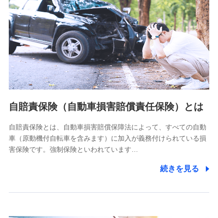
個人情報保護管理者の職名、連絡先
株式会社ドコモ・インシュアランス 営業部長
〒103-0013 東京都中央区日本橋人形町2-14-10 アーバン
ネット日本橋ビル 3F
株式会社ドコモ・インシュアランス
個人情報の第三者提供について
当社ではご本人の同意がある場合または法令に基づく場合を
自賠責保険（自動車損害賠償責任保険）とは
除き、第三者に提供いたしません。
自賠責保険とは、自動車損害賠償保障法によって、すべての自動
業務の委託
車（原動機付自転車を含みます）に加入が義務付けられている損
当社は利用目的の達成に必要な範囲内において個人情報の取
害保険です。強制保険といわれています…
り扱いの全部または一部を委託する場合があります。
続きを見る
個人データの共同利用
当社は株式会社NTTドコモとの間で、以下のとおり個
人データを共同利用します。