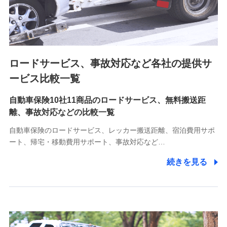
8.取引先個人情報
取引先としての選定業務、営業情報の提供業務、契約締結手
続き業務、取引管理業務、およびこれらに準ずる業務の遂行
のため
ロードサービス、事故対応など各社の提供サ
9.お問い合わせ情報
各種お問い合わせに対応するため
ービス比較一覧
自動車保険10社11商品のロードサービス、無料搬送距
10.受託業務の 個人情報
離、事故対応などの比較一覧
受託業務の遂行およびこれらに準ずる業務の遂行のため
自動車保険のロードサービス、レッカー搬送距離、宿泊費用サポ
11.マイカー通勤管理クラウド並びに法人向けASPサー
ート、帰宅・移動費用サポート、事故対応など…
ビスに関してのお問い合わせ情報
続きを見る
各種お問い合わせに対応するため
当社のサービスに関する情報提供や、皆様に有用なお知らせ
をお送りするため
アンケートの送付のため
当社のサービスや媒体の運営改善に必要なデータを解析し、
分析するため
当社の対応品質向上やお問い合わせ内容の正確な把握のため