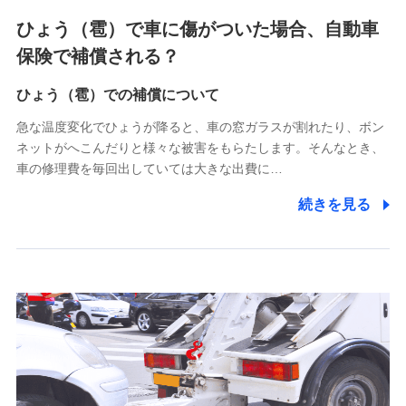
4.家族・友達紹介にて取得した個人情報
ひょう（雹）で車に傷がついた場合、自動車
被紹介者への連絡、及び当社と取引のあるもしくは委託を受
保険で補償される？
けている保険会社・提携会社の保険その他に関する情報を提
供し、金融商品等の契約を勧奨するため
ひょう（雹）での補償について
アンケートやキャンペーン等の実施のため
上記に係る連絡・手続き・管理等付帯業務を行うため
急な温度変化でひょうが降ると、車の窓ガラスが割れたり、ボン
ネットがへこんだりと様々な被害をもらたします。そんなとき、
5.通話録音にて取得する情報
車の修理費を毎回出していては大きな出費に…
電話対応の品質向上およびお問合せ内容の正確な把握のため
続きを見る
6.採用応募者の個人情報
採用選考および入社手続を実施するため
7.社員（従業者）の個人情報
人事･勤怠･健康・労務等の管理、給与支給、福利厚生・採用
退職関連処理等の各種手続きのため、当社と従業員または従
業員同士の連絡のため