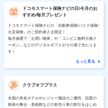
【利用する者の利用目的】
ドコモスマート保険ナビの日/今月のお
当社又は株式会社NTTドコモが提供する保険関連サービ
すすめ/毎月プレゼント
スにおけるユーザ登録受付および管理のため
当社又は株式会社NTTドコモと取引のあるもしくは委託
を受けている保険会社・提携会社の保険その他に関する
ドコモスマート保険ナビの「自動車保険/バイク保険/
情報を提供するため、また維持管理等の委託業務遂行の
火災保険」のご契約者さま限定！
ため、またそれらに付帯、関連する当社、株式会社NTT
ドコモおよび提携会社のサービスを案内、提供するため
毎月抽選で「お買い物券」や「コンビニ無料引換ク
（各サービスで取得したサービス利用履歴、ウェブサイ
ーポン」などのデジタルギフトがその場で当たりま
トの閲覧履歴、購買履歴、ご契約内容等のパーソナルデ
ータを分析して、お客さまの趣味・嗜好・傾向に応じた
す！
サービス・商品等に関するご提案や広告の配信等を行う
ことがあります。）
もっと見る
各種セミナーの開催のため
コンサルティングサービスの実施のため
アンケートやキャンペーン等の実施のため
上記に係る案内・手続き・管理等付帯業務を行うため
クラブオフプラス
【当該個人データの管理について責任を有する者の名称・住
所・代表者名】
全国の有名ホテルやレジャー施設のご優待、話題の
当該個人データを取り扱う各共同利用者（詳細は次のとお
映画や舞台・美術館などの前売り券の割引をはじめ
り）