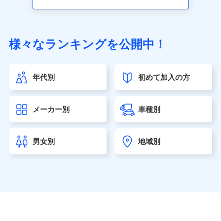
アクサ生命保険株式会社（https://www.axa.co.jp/）
SBI生命保険株式会社（https://www.sbilife.co.jp/）
FWD生命保険株式会社（https://www.fwdlife.co.jp/）
ソニー生命保険株式会社
様々なランキングを公開中！
（https://www.sonylife.co.jp）
SOMPOひまわり生命保険株式会社
（https://www.himawari-life.co.jp/）
年代別
初めて加入の方
第一ネオ生命保険株式会社（https://neofirst.co.jp/）
大樹生命保険株式会社（https://www.taiju-life.co.jp）
太陽生命保険株式会社（https://www.taiyo-
メーカー別
車種別
seimei.co.jp）
チューリッヒ生命保険株式会社
（https://www.zurichlife.co.jp/）
男女別
地域別
東京海上日動あんしん生命保険株式会社
（https://www.tmn-anshin.co.jp/）
なないろ生命保険株式会社
（https://www.nanairolife.co.jp/）
日本生命保険相互会社（https://www.nissay.co.jp）
はなさく生命保険株式会社
（https://www.life8739.co.jp/）
マニュライフ生命保険株式会社