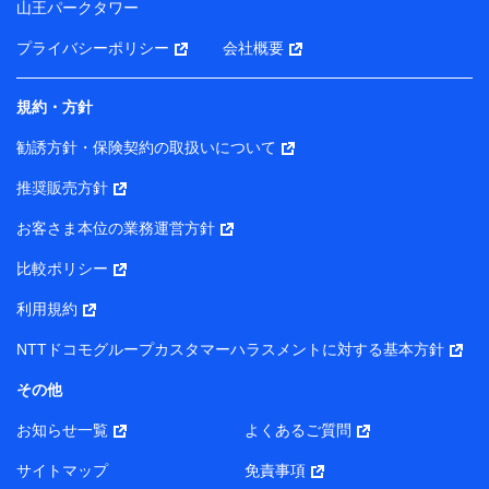
山王パークタワー
ータを分析して、お客さまの趣味・嗜好・傾向に応じた
サービス・商品等に関するご提案や広告の配信等を行う
プライバシーポリシー
会社概要
ことがあります。）
各種セミナーの開催のため
コンサルティングサービスの実施のため
規約・方針
アンケートやキャンペーン等の実施のため
上記に係る案内・手続き・管理等付帯業務を行うため
勧誘方針・保険契約の取扱いについて
【当該個人データの管理について責任を有する者の名称・住
推奨販売方針
所・代表者名】
お客さま本位の業務運営方針
当該個人データを取り扱う各共同利用者（詳細は次のとお
り）
比較ポリシー
東京都千代田区永田町2丁目11番1号 山王パークタワー
利用規約
株式会社NTTドコモ・フィナンシャルグループ 代表取締役
社長 廣井 孝史
NTTドコモグループカスタマーハラスメントに対する基本方針
東京都中央区日本橋人形町2-14-10 アーバンネット日本橋
その他
ビル 3F
お知らせ一覧
よくあるご質問
株式会社ドコモ・インシュアランス 代表取締役社長 吉
村 忠義
サイトマップ
免責事項