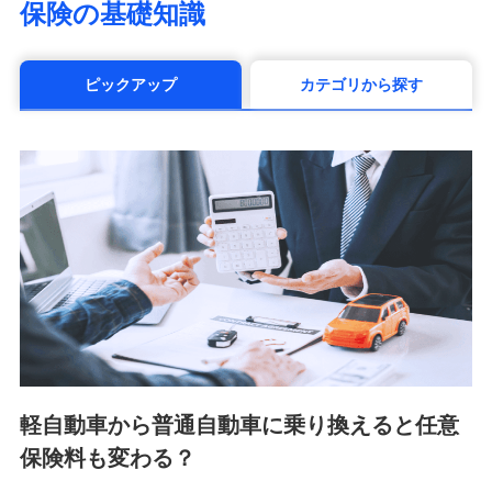
保険の基礎知識
（https://www.manulife.co.jp/）
三井住友海上あいおい生命保険株式会社
（https://www.msa-life.co.jp/）
ピックアップ
カテゴリから探す
メットライフ生命株式会社(https://www.metlife.co.jp/)
メディケア生命保険株式会社
（https://www.medicarelife.com/）
■少額短期保険
株式会社アシロ少額短期保険 (https://kailash.co.jp/)
SBIいきいき少額短期保険会社 (https://www.i-
sedai.com/)
SBIペット少額短期保険株式会社 (https://www.sbipet-
ssi.co.jp/)
SBIリスタ少額短期保険会社
(https://www.jishin.co.jp/)
スマートプラス少額短期保険株式会社
（https://www.smartplus-insurance.com/）
軽自動車から普通自動車に乗り換えると任意
チューリッヒ少額短期保険株式会社
保険料も変わる？
(https://www.zurichssi.co.jp/)
Tokio Marine X少額短期保険株式会社