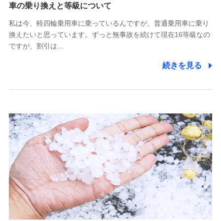
(https://www.tokiomarine-x.co.jp/)
車の乗り換えと等級について
ペットメディカルサポート株式会社
私は今、軽四輪乗用車に乗っているんですが、普通乗用車に乗り
(https://pshoken.co.jp/)
換えたいと思っています。ずっと無事故を続けて現在16等級なの
リトルファミリー少額短期保険株式会社
ですが、割引は…
(https://www.littlefamily-ssi.com/)
続きを見る
2.共同募集を行う代理店から受領する個人情報
郵便、電話、およびＥメール等により、当社と取引のあるも
しくは委託を受けている保険会社・提携会社の保険その他に
関する情報を提供し、金融商品等の契約を勧奨するため、ま
た維持管理等の委託業務遂行のため、またそれらに付帯、関
連する当社および提携会社のサービスを案内、提供するため
（なお、当社は複数の保険会社と取引があり、取得した個人
情報を取引のある他の保険会社の商品・サービスをご提案す
るために利用させていただくことがあります。）
上記に係る連絡・手続き・管理等付帯業務を行うため
3.セミナー募集サイトから取得した個人情報
各種セミナーの案内、開催のため
上記に係る連絡・手続き・管理等付帯業務を行うため