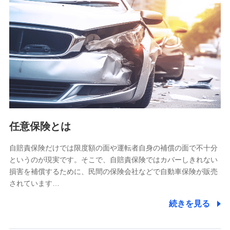
【共同して利用される利用データの項目】
当社又は株式会社NTTドコモがサービス提供等を通じて取得
した、以下の情報などの個人データ
基本情報
氏名、電話番号、メールアドレス、お客さまの識別子、
属性、連絡先、dポイントサービスのご利用に関する情
報。例として、dポイントカード番号、性別、年齢、家族
構成、住所、dポイント残高、dポイント利用履歴などが
含まれます。
利用情報
任意保険とは
当社又は株式会社NTTドコモが提供する各種サービスな
どのご契約・ご利用などに関する情報。例として、当社
又は株式会社NTTドコモが提供する各種サービスのご契
自賠責保険だけでは限度額の面や運転者自身の補償の面で不十分
約状態・ご利用履歴インターネット利用時の行動に関す
というのが現実です。そこで、自賠責保険ではカバーしきれない
る情報、アプリケーション利用時の行動に関する情報、
損害を補償するために、民間の保険会社などで自動車保険が販売
購入されたサービスや商品の名称・購入場所・決済に関
されています…
する情報、アンケートの回答に関する情報などが含まれ
ます。
続きを見る
保険関連サービス情報
当社又は株式会社NTTドコモが提供する保険関連サービ
スに関して取得し、又は保有する情報。例として、見積