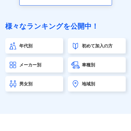
アクサ生命保険株式会社（https://www.axa.co.jp/）
SBI生命保険株式会社（https://www.sbilife.co.jp/）
FWD生命保険株式会社（https://www.fwdlife.co.jp/）
ソニー生命保険株式会社
様々なランキングを公開中！
（https://www.sonylife.co.jp）
SOMPOひまわり生命保険株式会社
（https://www.himawari-life.co.jp/）
年代別
初めて加入の方
第一ネオ生命保険株式会社（https://neofirst.co.jp/）
大樹生命保険株式会社（https://www.taiju-life.co.jp）
太陽生命保険株式会社（https://www.taiyo-
メーカー別
車種別
seimei.co.jp）
チューリッヒ生命保険株式会社
（https://www.zurichlife.co.jp/）
男女別
地域別
東京海上日動あんしん生命保険株式会社
（https://www.tmn-anshin.co.jp/）
なないろ生命保険株式会社
（https://www.nanairolife.co.jp/）
日本生命保険相互会社（https://www.nissay.co.jp）
はなさく生命保険株式会社
（https://www.life8739.co.jp/）
マニュライフ生命保険株式会社