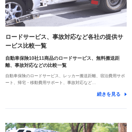
8.取引先個人情報
取引先としての選定業務、営業情報の提供業務、契約締結手
続き業務、取引管理業務、およびこれらに準ずる業務の遂行
のため
ロードサービス、事故対応など各社の提供サ
9.お問い合わせ情報
各種お問い合わせに対応するため
ービス比較一覧
自動車保険10社11商品のロードサービス、無料搬送距
10.受託業務の 個人情報
離、事故対応などの比較一覧
受託業務の遂行およびこれらに準ずる業務の遂行のため
自動車保険のロードサービス、レッカー搬送距離、宿泊費用サポ
11.マイカー通勤管理クラウド並びに法人向けASPサー
ート、帰宅・移動費用サポート、事故対応など…
ビスに関してのお問い合わせ情報
続きを見る
各種お問い合わせに対応するため
当社のサービスに関する情報提供や、皆様に有用なお知らせ
をお送りするため
アンケートの送付のため
当社のサービスや媒体の運営改善に必要なデータを解析し、
分析するため
当社の対応品質向上やお問い合わせ内容の正確な把握のため