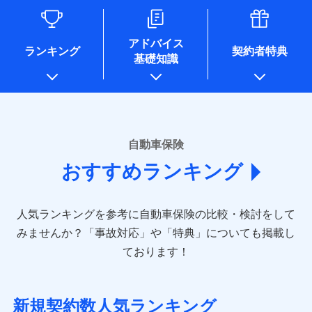
るために利用させていただくことがあります。）
各種セミナーの開催のため
コンサルティングサービスの実施のため
アドバイス
アンケートやキャンペーン等の実施のため
ランキング
契約者特典
基礎知識
上記に係る案内・手続き・管理等付帯業務を行うため
* 当社が委託を受けている保険会社の情報は、保険会社のホ
ームページに掲載しておりますので、ご確認ください。
■損害保険
あいおいニッセイ同和損害保険株式会社
自動車保険
(https://www.aioinissaydowa.co.jp/)
おすすめランキング
アクサ損害保険株式会社 (https://www.axa-
direct.co.jp/)
アニコム損害保険株式会社 (https://www.anicom-
人気ランキングを参考に自動車保険の比較・検討をして
sompo.co.jp/)
東京海上ダイレクト損害保険株式会社 (https://www.e-
みませんか？
「事故対応」や「特典」についても掲載し
design.net/)
ております！
AIG損害保険株式会社 (https://www.aig.co.jp/sonpo)
ＳＢＩ損害保険株式会社
(https://www.sbisonpo.co.jp/)
新規契約数人気ランキング
ジェイアイ傷害火災保険株式会社