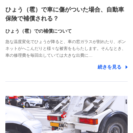
4.家族・友達紹介にて取得した個人情報
ひょう（雹）で車に傷がついた場合、自動車
被紹介者への連絡、及び当社と取引のあるもしくは委託を受
保険で補償される？
けている保険会社・提携会社の保険その他に関する情報を提
供し、金融商品等の契約を勧奨するため
ひょう（雹）での補償について
アンケートやキャンペーン等の実施のため
上記に係る連絡・手続き・管理等付帯業務を行うため
急な温度変化でひょうが降ると、車の窓ガラスが割れたり、ボン
ネットがへこんだりと様々な被害をもらたします。そんなとき、
5.通話録音にて取得する情報
車の修理費を毎回出していては大きな出費に…
電話対応の品質向上およびお問合せ内容の正確な把握のため
続きを見る
6.採用応募者の個人情報
採用選考および入社手続を実施するため
7.社員（従業者）の個人情報
人事･勤怠･健康・労務等の管理、給与支給、福利厚生・採用
退職関連処理等の各種手続きのため、当社と従業員または従
業員同士の連絡のため