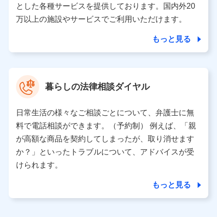
とした各種サービスを提供しております。国内外20
東京都千代田区永田町2丁目11番1号 山王パークタワー
万以上の施設やサービスでご利用いただけます。
株式会社NTTドコモ 代表取締役社長 前田 義晃
もっと見る
東京都中央区日本橋人形町2-14-10 アーバンネット日本橋
ビル 3F
株式会社ドコモ・インシュアランス 代表取締役社長 吉
村 忠義
暮らしの法律相談ダイヤル
※ 当社および株式会社NTTドコモは、お客さまの情報を利
用させていただくにあたっては、「NTTドコモ パーソナル
日常生活の様々なご相談ごとについて、弁護士に無
データ憲章」に定める行動原則を順守します 。
※ パーソナルデータダッシュボードの「第三者提供の管
料で電話相談ができます。（予約制） 例えば、「親
理」の設定状態にかかわらず、共同利用する場合がありま
が高額な商品を契約してしまったが、取り消せます
す。
か？」といったトラブルについて、アドバイスが受
※ dポイントクラブ会員ではないお客さま（2019年12月11
けられます。
日以降、一度もdポイントクラブ会員であったことがないお
客さまに限る）に関する、2019年12月10日以前に取得した
もっと見る
個人データは、こちら の利用目的の範囲内に限って共同利
用します。