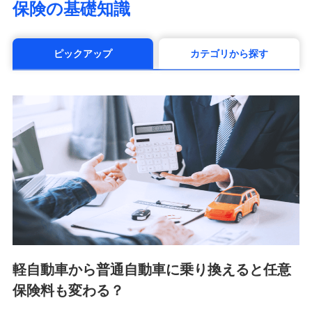
保険の基礎知識
（https://www.manulife.co.jp/）
三井住友海上あいおい生命保険株式会社
（https://www.msa-life.co.jp/）
ピックアップ
カテゴリから探す
メットライフ生命株式会社(https://www.metlife.co.jp/)
メディケア生命保険株式会社
（https://www.medicarelife.com/）
■少額短期保険
株式会社アシロ少額短期保険 (https://kailash.co.jp/)
SBIいきいき少額短期保険会社 (https://www.i-
sedai.com/)
SBIペット少額短期保険株式会社 (https://www.sbipet-
ssi.co.jp/)
SBIリスタ少額短期保険会社
(https://www.jishin.co.jp/)
スマートプラス少額短期保険株式会社
（https://www.smartplus-insurance.com/）
軽自動車から普通自動車に乗り換えると任意
チューリッヒ少額短期保険株式会社
保険料も変わる？
(https://www.zurichssi.co.jp/)
Tokio Marine X少額短期保険株式会社