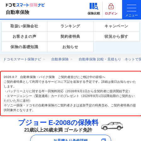
自動車保険
保険比較
ログイン
メニュー
取扱い保険会社
ランキング
キャンペーン
お客さまの声
契約者特典
状況から探す
保険の基礎知識
お知らせ
ドコモスマート保険ナビ
自動車保険
自動車保険 比較・見積もり ネットで
2026.8.7 自動車保険・バイク保険 ご契約者並びにご検討中の皆様へ
ご契約者特典として利用できるサービスに下記を追加する予定です。詳細は後日お知らせいた
します。
・バッテリー上りに対する年一回無料対応（2026年9月1日から全契約者に提供開始予定）
・エマージェンシー（緊急連絡）カードのプレゼント（2026年9月1日以降始期のご契約をい
ただいた方に送付）
※ソニー損保・ドコモの自動車保険のご契約者さまは追加予定の特典含め、ご契約者特典の提
供対象外となります。
プジョー E-2008の保険料
21歳以上26歳未満 ゴールド免許
お見積もり条件詳細