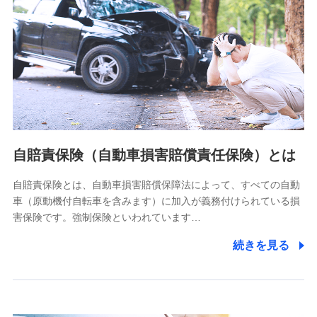
個人情報保護管理者の職名、連絡先
株式会社ドコモ・インシュアランス 営業部長
〒103-0013 東京都中央区日本橋人形町2-14-10 アーバン
ネット日本橋ビル 3F
株式会社ドコモ・インシュアランス
個人情報の第三者提供について
当社ではご本人の同意がある場合または法令に基づく場合を
自賠責保険（自動車損害賠償責任保険）とは
除き、第三者に提供いたしません。
自賠責保険とは、自動車損害賠償保障法によって、すべての自動
業務の委託
車（原動機付自転車を含みます）に加入が義務付けられている損
当社は利用目的の達成に必要な範囲内において個人情報の取
害保険です。強制保険といわれています…
り扱いの全部または一部を委託する場合があります。
続きを見る
個人データの共同利用
当社は株式会社NTTドコモとの間で、以下のとおり個
人データを共同利用します。