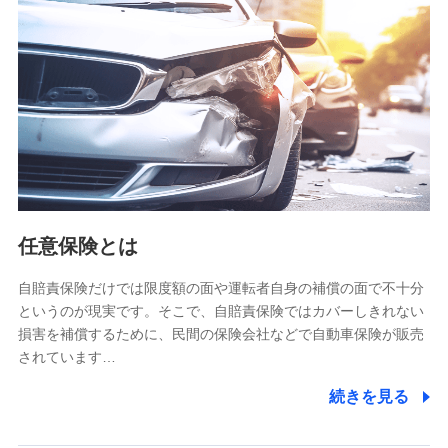
【共同して利用される利用データの項目】
当社又は株式会社NTTドコモがサービス提供等を通じて取得
した、以下の情報などの個人データ
基本情報
氏名、電話番号、メールアドレス、お客さまの識別子、
属性、連絡先、dポイントサービスのご利用に関する情
報。例として、dポイントカード番号、性別、年齢、家族
構成、住所、dポイント残高、dポイント利用履歴などが
含まれます。
利用情報
任意保険とは
当社又は株式会社NTTドコモが提供する各種サービスな
どのご契約・ご利用などに関する情報。例として、当社
又は株式会社NTTドコモが提供する各種サービスのご契
自賠責保険だけでは限度額の面や運転者自身の補償の面で不十分
約状態・ご利用履歴インターネット利用時の行動に関す
というのが現実です。そこで、自賠責保険ではカバーしきれない
る情報、アプリケーション利用時の行動に関する情報、
損害を補償するために、民間の保険会社などで自動車保険が販売
購入されたサービスや商品の名称・購入場所・決済に関
されています…
する情報、アンケートの回答に関する情報などが含まれ
ます。
続きを見る
保険関連サービス情報
当社又は株式会社NTTドコモが提供する保険関連サービ
スに関して取得し、又は保有する情報。例として、見積