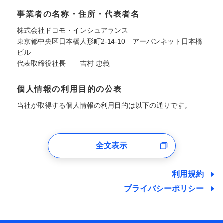
事業者の名称・住所・代表者名
株式会社ドコモ・インシュアランス
東京都中央区日本橋人形町2-14-10 アーバンネット日本橋
ビル
代表取締役社長 吉村 忠義
個人情報の利用目的の公表
当社が取得する個人情報の利用目的は以下の通りです。
1.見積請求受付時、資料請求受付時、ユーザー登録受
付時
全文表示
ユーザー登録受付および、管理のため
郵便、電話、およびＥメール等により、当社と取引のあるも
しくは委託を受けている保険会社・提携会社の保険その他に
利用規約
関する情報を提供し、金融商品等の契約を勧奨するため、ま
プライバシーポリシー
た維持管理等の委託業務遂行のため、またそれらに付帯、関
連する当社および提携会社のサービスを案内、提供するため
（なお、当社は複数の保険会社と取引があり、取得した個人
情報を取引のある他の保険会社の商品・サービスをご提案す