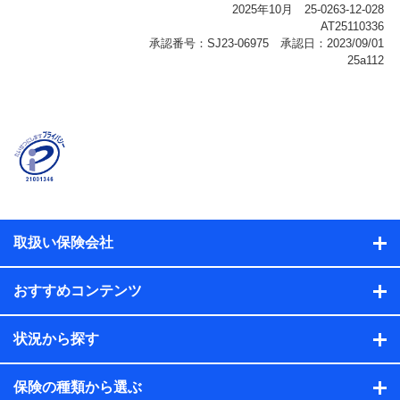
報、購入されたサービスや商品の名称・購入場所・決済
に関する情報、アンケートの回答に関する情報などが含
まれます。
保険関連サービス情報
当社または株式会社NTTドコモ・フィナンシャルグルー
プが提供する保険関連サービスに関して取得し、又は保
有する情報。例として、見積請求受付時、資料請求受付
時又はユーザー登録受付時に提供いただいた情報（氏
名、住所、生年月日、性別、保険契約者と被保険者の関
係、保険加入の目的、保険商品の内容、保険料、保険料
のお支払方法、車のメーカーや走行距離などの情報、建
物の構造や築年数などの情報、ペットの種類や年齢な
ど）及びお客様との応対記録（お客様に提示した比較見
積の試算結果情報、メールマガジンを提供した際のメー
取扱い保険会社
ル内容や送信履歴の情報及び保険の更改案内等を提供し
た際のメール内容や送信履歴などの情報）が含まれま
す。
おすすめコンテンツ
保険契約情報
当社または株式会社NTTドコモ・フィナンシャルグルー
プが取得し、又は保有する保険契約に関する情報。例と
状況から探す
して、保険契約者及び被保険者の氏名、住所、生年月
日、性別、保険契約者と被保険者の関係、保険加入の目
的、保険商品の内容、保険料、保険料のお支払方法、車
保険の種類から選ぶ
のメーカーや走行距離などの情報、建物の構造や築年数