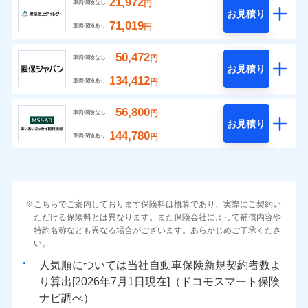
21,972
円
車両保険なし
お見積り
71,019
円
車両保険あり
50,472
円
車両保険なし
お見積り
134,412
円
車両保険あり
56,800
円
車両保険なし
お見積り
144,780
円
車両保険あり
こちらでご案内しております保険料は概算であり、実際にご契約い
ただける保険料とは異なります。また保険会社によって補償内容や
特約名称なども異なる場合がございます。あらかじめご了承くださ
い。
人気順については当社
新規契約者数よ
り算出[
年
月
日現在]（ドコモスマート保険
ナビ調べ）