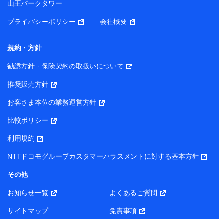
山王パークタワー
ータを分析して、お客さまの趣味・嗜好・傾向に応じた
サービス・商品等に関するご提案や広告の配信等を行う
プライバシーポリシー
会社概要
ことがあります。）
各種セミナーの開催のため
コンサルティングサービスの実施のため
規約・方針
アンケートやキャンペーン等の実施のため
上記に係る案内・手続き・管理等付帯業務を行うため
勧誘方針・保険契約の取扱いについて
【当該個人データの管理について責任を有する者の名称・住
推奨販売方針
所・代表者名】
お客さま本位の業務運営方針
当該個人データを取り扱う各共同利用者（詳細は次のとお
り）
比較ポリシー
東京都千代田区永田町2丁目11番1号 山王パークタワー
利用規約
株式会社NTTドコモ・フィナンシャルグループ 代表取締役
社長 廣井 孝史
NTTドコモグループカスタマーハラスメントに対する基本方針
東京都中央区日本橋人形町2-14-10 アーバンネット日本橋
その他
ビル 3F
お知らせ一覧
よくあるご質問
株式会社ドコモ・インシュアランス 代表取締役社長 吉
村 忠義
サイトマップ
免責事項