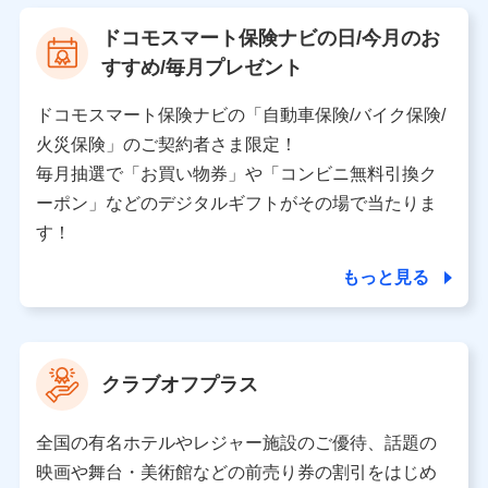
【利用する者の利用目的】
ドコモスマート保険ナビの日/今月のお
当社又は株式会社NTTドコモが提供する保険関連サービ
すすめ/毎月プレゼント
スにおけるユーザ登録受付および管理のため
当社又は株式会社NTTドコモと取引のあるもしくは委託
を受けている保険会社・提携会社の保険その他に関する
ドコモスマート保険ナビの「自動車保険/バイク保険/
情報を提供するため、また維持管理等の委託業務遂行の
火災保険」のご契約者さま限定！
ため、またそれらに付帯、関連する当社、株式会社NTT
ドコモおよび提携会社のサービスを案内、提供するため
毎月抽選で「お買い物券」や「コンビニ無料引換ク
（各サービスで取得したサービス利用履歴、ウェブサイ
ーポン」などのデジタルギフトがその場で当たりま
トの閲覧履歴、購買履歴、ご契約内容等のパーソナルデ
ータを分析して、お客さまの趣味・嗜好・傾向に応じた
す！
サービス・商品等に関するご提案や広告の配信等を行う
ことがあります。）
もっと見る
各種セミナーの開催のため
コンサルティングサービスの実施のため
アンケートやキャンペーン等の実施のため
上記に係る案内・手続き・管理等付帯業務を行うため
クラブオフプラス
【当該個人データの管理について責任を有する者の名称・住
所・代表者名】
全国の有名ホテルやレジャー施設のご優待、話題の
当該個人データを取り扱う各共同利用者（詳細は次のとお
映画や舞台・美術館などの前売り券の割引をはじめ
り）