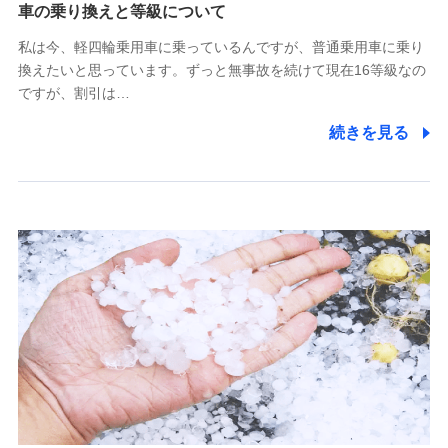
(https://www.tokiomarine-x.co.jp/)
車の乗り換えと等級について
ペットメディカルサポート株式会社
私は今、軽四輪乗用車に乗っているんですが、普通乗用車に乗り
(https://pshoken.co.jp/)
換えたいと思っています。ずっと無事故を続けて現在16等級なの
リトルファミリー少額短期保険株式会社
ですが、割引は…
(https://www.littlefamily-ssi.com/)
続きを見る
2.共同募集を行う代理店から受領する個人情報
郵便、電話、およびＥメール等により、当社と取引のあるも
しくは委託を受けている保険会社・提携会社の保険その他に
関する情報を提供し、金融商品等の契約を勧奨するため、ま
た維持管理等の委託業務遂行のため、またそれらに付帯、関
連する当社および提携会社のサービスを案内、提供するため
（なお、当社は複数の保険会社と取引があり、取得した個人
情報を取引のある他の保険会社の商品・サービスをご提案す
るために利用させていただくことがあります。）
上記に係る連絡・手続き・管理等付帯業務を行うため
3.セミナー募集サイトから取得した個人情報
各種セミナーの案内、開催のため
上記に係る連絡・手続き・管理等付帯業務を行うため