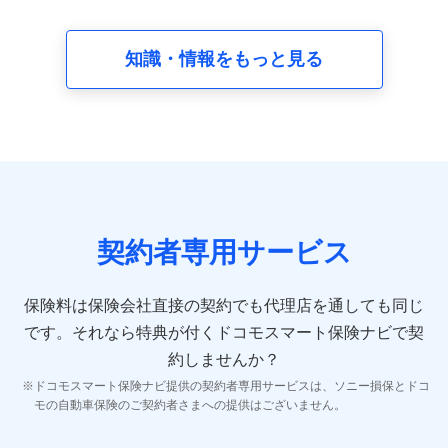
請求受付時、資料請求受付時又はユーザー登録受付時に
提供いただいた情報（氏名、住所、生年月日、性別、保
険契約者と被保険者の関係、保険加入の目的、保険商品
知識・情報をもっと見る
の内容、保険料、保険料のお支払方法、車のメーカーや
走行距離などの情報、建物の構造や築年数などの情報、
ペットの種類や年齢など）及びお客様との応対記録 （お
客様に提示した比較見積の試算結果情報、メールマガジ
ンを提供した際のメール内容や送信履歴の情報及び保険
の更改案内等を提供した際のメール内容や送信履歴など
の情報）が含まれます。
保険契約情報
当社又は株式会社NTTドコモが取得し、又は保有する保
険契約に関する情報。例として、保険契約者及び被保険
契約者専用サービス
者の氏名、住所、生年月日、性別、保険契約者と被保険
者の関係、保険加入の目的、保険商品の内容、保険料、
保険料のお支払方法、車のメーカーや走行距離などの情
保険料は保険会社直接の契約でも代理店を通しても同じ
報、建物の構造や築年数などの情報、ペットの種類や年
齢などの情報などが含まれます。
です。
それなら特典が付くドコモスマート保険ナビで契
約しませんか？
【共同して利用する者の範囲】
ドコモスマート保険ナビ提供の契約者専用サービスは、ソニー損保とドコ
当社
モの自動車保険のご契約者さまへの提供はございません。
株式会社NTTドコモ