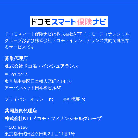
などの情報、ペットの種類や年齢などの情報などが含ま
れます。
提供当事者から受領当事者が個人データを取得する方法
電子的・電磁的方法等
【共同して利用する者の範囲】
ドコモスマート保険ナビは
株式会社NTTドコモ・フィナンシャル
グループおよび
株式会社ドコモ・インシュアランス共同で
運営す
当社
るサービスです
株式会社NTTドコモ・フィナンシャルグループ
募集代理店
【利用目的】
株式会社ドコモ・インシュアランス
当社または株式会社NTTドコモ・フィナンシャルグルー
〒103-0013
プが提供する保険関連サービスにおけるユーザー登録受
東京都中央区日本橋人形町2-14-10
付および管理のため
アーバンネット日本橋ビル3F
当社または株式会社NTTドコモ・フィナンシャルグルー
プと取引のあるもしくは委託を受けている保険会社・提
プライバシーポリシー
会社概要
携会社の保険その他に関する情報を提供するため、また
維持管理等の委託業務遂行のため、またそれらに付帯、
共同募集代理店
関連する当社または株式会社NTTドコモ・フィナンシャ
株式会社NTTドコモ・フィナンシャルグループ
ルグループおよび提携会社のサービスを案内、提供する
ため
〒100-6150
（各サービスで取得したサービス利用履歴、ウェブサイ
東京都千代田区永田町2丁目11番1号
トの閲覧履歴、購買履歴、ご契約内容等のパーソナルデ