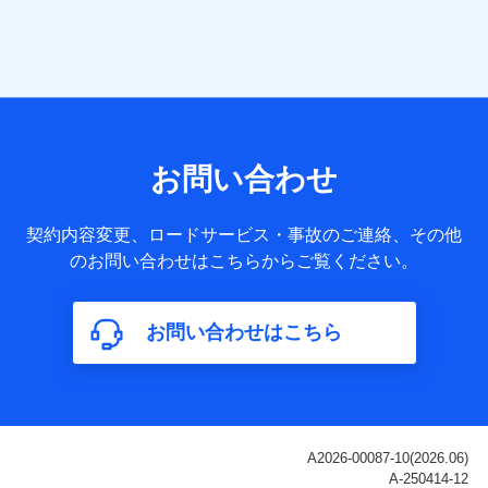
当社は株式会社NTTドコモ・フィナンシャルグループ
との間で、以下のとおり個人データを共同利用しま
す。
【共同して利用される利用データの項目】
当社または株式会社NTTドコモ・フィナンシャルグループが
サービス提供等を通じて取得した、以下の情報などの個人デ
お問い合わせ
ータ
基本情報
契約内容変更、ロードサービス・事故のご連絡、その他
氏名、電話番号、メールアドレス、お客さまの識別子、
のお問い合わせはこちらからご覧ください。
属性、連絡先、dポイントサービスのご利用に関する情
報。例として、dポイントカード番号、性別、年齢、家族
構成、住所、dポイント残高、dポイント利用履歴などが
お問い合わせはこちら
含まれます。
利用情報
当社または株式会社NTTドコモ・フィナンシャルグルー
プが提供する各種サービスなどのご契約・ご利用などに
関する情報。例として、当社または株式会社NTTドコ
モ・フィナンシャルグループが提供する各種サービスの
ご契約状態・ご利用履歴インターネット利用時の行動に
関する情報、アプリケーション利用時の行動に関する情