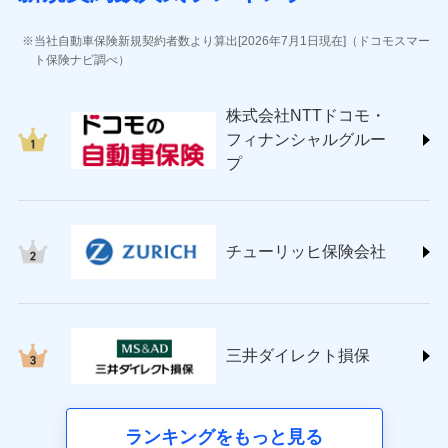
(https://www.jihoken.co.jp/)
ソニー損害保険株式会社
当社自動車保険新規契約者数より算出[2026年7月1日現在]（ドコモスマー
(https://www.sonysonpo.co.jp/)
ト保険ナビ調べ）
損害保険ジャパン株式会社 (https://www.sompo-
japan.co.jp/)
株式会社NTTドコモ・
ＳＯＭＰＯダイレクト損害保険株式会社
フィナンシャルグルー
(https://www.sompo-direct.co.jp/)
プ
チューリッヒ保険会社 (https://www.zurich.co.jp/)
東京海上日動火災保険株式会社
(https://www.tokiomarine-nichido.co.jp/)
日新火災海上保険株式会社
チューリッヒ保険会社
(https://www.nisshinfire.co.jp/)
ペット＆ファミリー損害保険株式会社
(https://www.petfamilyins.co.jp/)
三井住友海上火災保険株式会社 (https://www.ms-
ins.com/)
三井ダイレクト損保
三井ダイレクト損害保険株式会社
(https://www.mitsui-direct.co.jp/)
■生命保険
ランキングをもっと見る