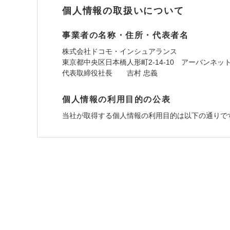
個人情報の取扱いについて
事業者の名称・住所・代表者名
株式会社ドコモ・インシュアランス
東京都中央区日本橋人形町2-14-10 アーバンネッ
代表取締役社長 吉村 忠義
個人情報の利用目的の公表
当社が取得する個人情報の利用目的は以下の通りで
1.見積請求受付時、資料請求受付時、ユーザー
ユーザー登録受付および、管理のため
郵便、電話、およびＥメール等により、当社と取引
め、また維持管理等の委託業務遂行のため、またそ
（なお、当社は複数の保険会社と取引があり、取得
各種セミナーの開催のため
コンサルティングサービスの実施のため
アンケートやキャンペーン等の実施のため
上記に係る案内・手続き・管理等付帯業務を行うた