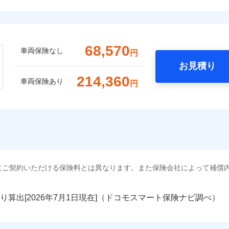
68,570
車両保険なし
円
お見積り
214,360
車両保険あり
円
にご契約いただける保険料とは異なります。また保険会社によって補償
り算出[
年
月
日現在]（ドコモスマート保険ナビ調べ）