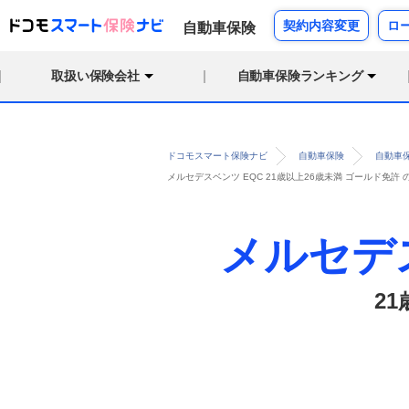
契約内容変更
ロ
自動車保険
取扱い保険会社
自動車保険ランキング
ドコモスマート保険ナビ
自動車保険
自動車
メルセデスベンツ EQC 21歳以上26歳未満 ゴールド免
メルセデ
2