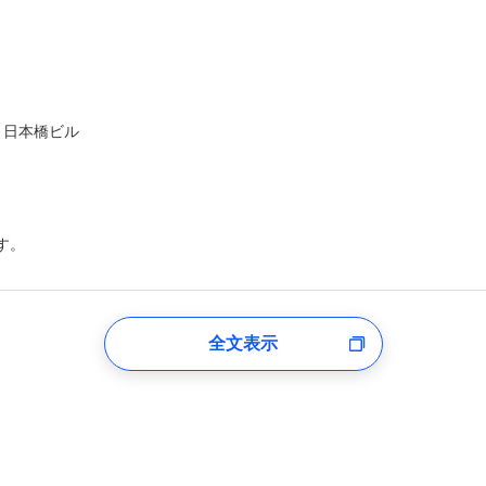
ト日本橋ビル
す。
登録受付時
全文表示
のあるもしくは委託を受けている保険会社・提携会社の保険その他に関
れらに付帯、関連する当社および提携会社のサービスを案内、提供する
した個人情報を取引のある他の保険会社の商品・サービスをご提案する
め