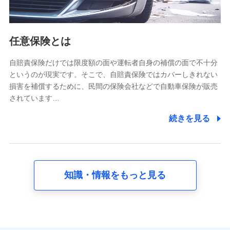
報。例として、dポイントカード番号、性別、年齢、家族
構成、住所、dポイント残高、dポイント利用履歴などが
含まれます。
利用情報
任意保険とは
当社又は株式会社NTTドコモが提供する各種サービスな
どのご契約・ご利用などに関する情報。例として、当社
又は株式会社NTTドコモが提供する各種サービスのご契
自賠責保険だけでは限度額の面や運転者自身の補償の面で不十分
約状態・ご利用履歴インターネット利用時の行動に関す
というのが現実です。そこで、自賠責保険ではカバーしきれない
る情報、アプリケーション利用時の行動に関する情報、
損害を補償するために、民間の保険会社などで自動車保険が販売
購入されたサービスや商品の名称・購入場所・決済に関
されています…
する情報、アンケートの回答に関する情報などが含まれ
ます。
続きを見る
保険関連サービス情報
当社又は株式会社NTTドコモが提供する保険関連サービ
スに関して取得し、又は保有する情報。例として、見積
請求受付時、資料請求受付時又はユーザー登録受付時に
提供いただいた情報（氏名、住所、生年月日、性別、保
険契約者と被保険者の関係、保険加入の目的、保険商品
知識・情報をもっと見る
の内容、保険料、保険料のお支払方法、車のメーカーや
走行距離などの情報、建物の構造や築年数などの情報、
ペットの種類や年齢など）及びお客様との応対記録 （お
客様に提示した比較見積の試算結果情報、メールマガジ
ンを提供した際のメール内容や送信履歴の情報及び保険
の更改案内等を提供した際のメール内容や送信履歴など