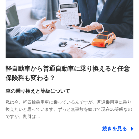
■少額短期保険
株式会社アシロ少額短期保険 (https://kailash.co.jp/)
SBIいきいき少額短期保険会社 (https://www.i-
sedai.com/)
SBIペット少額短期保険株式会社 (https://www.sbipet-
ssi.co.jp/)
SBIリスタ少額短期保険会社
(https://www.jishin.co.jp/)
スマートプラス少額短期保険株式会社
（https://www.smartplus-insurance.com/）
軽自動車から普通自動車に乗り換えると任意
チューリッヒ少額短期保険株式会社
保険料も変わる？
(https://www.zurichssi.co.jp/)
Tokio Marine X少額短期保険株式会社
(https://www.tokiomarine-x.co.jp/)
車の乗り換えと等級について
ペットメディカルサポート株式会社
私は今、軽四輪乗用車に乗っているんですが、普通乗用車に乗り
(https://pshoken.co.jp/)
換えたいと思っています。ずっと無事故を続けて現在16等級なの
リトルファミリー少額短期保険株式会社
ですが、割引は…
(https://www.littlefamily-ssi.com/)
続きを見る
2.共同募集を行う代理店から受領する個人情報