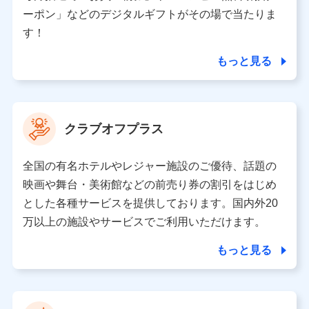
（各サービスで取得したサービス利用履歴、ウェブサイ
ーポン」などのデジタルギフトがその場で当たりま
トの閲覧履歴、購買履歴、ご契約内容等のパーソナルデ
ータを分析して、お客さまの趣味・嗜好・傾向に応じた
す！
サービス・商品等に関するご提案や広告の配信等を行う
ことがあります。）
もっと見る
各種セミナーの開催のため
コンサルティングサービスの実施のため
アンケートやキャンペーン等の実施のため
上記に係る案内・手続き・管理等付帯業務を行うため
クラブオフプラス
【当該個人データの管理について責任を有する者の名称・住
所・代表者名】
全国の有名ホテルやレジャー施設のご優待、話題の
当該個人データを取り扱う各共同利用者（詳細は次のとお
映画や舞台・美術館などの前売り券の割引をはじめ
り）
とした各種サービスを提供しております。国内外20
東京都千代田区永田町2丁目11番1号 山王パークタワー
万以上の施設やサービスでご利用いただけます。
株式会社NTTドコモ 代表取締役社長 前田 義晃
もっと見る
東京都中央区日本橋人形町2-14-10 アーバンネット日本橋
ビル 3F
株式会社ドコモ・インシュアランス 代表取締役社長 吉
村 忠義