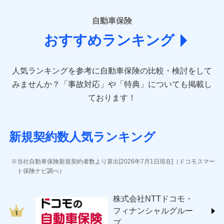
■損害保険
あいおいニッセイ同和損害保険株式会社
自動車保険
(https://www.aioinissaydowa.co.jp/)
おすすめランキング
アクサ損害保険株式会社 (https://www.axa-
direct.co.jp/)
アニコム損害保険株式会社 (https://www.anicom-
人気ランキングを参考に自動車保険の比較・検討をして
sompo.co.jp/)
東京海上ダイレクト損害保険株式会社 (https://www.e-
みませんか？
「事故対応」や「特典」についても掲載し
design.net/)
ております！
AIG損害保険株式会社 (https://www.aig.co.jp/sonpo)
ＳＢＩ損害保険株式会社
(https://www.sbisonpo.co.jp/)
新規契約数人気ランキング
ジェイアイ傷害火災保険株式会社
(https://www.jihoken.co.jp/)
ソニー損害保険株式会社
当社自動車保険新規契約者数より算出[2026年7月1日現在]（ドコモスマー
(https://www.sonysonpo.co.jp/)
ト保険ナビ調べ）
損害保険ジャパン株式会社 (https://www.sompo-
japan.co.jp/)
株式会社NTTドコモ・
ＳＯＭＰＯダイレクト損害保険株式会社
フィナンシャルグルー
(https://www.sompo-direct.co.jp/)
プ