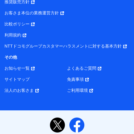
推奨販売方針
所・代表者名】
お客さま本位の業務運営方針
当該個人データを取り扱う各共同利用者（詳細は次のとお
り）
比較ポリシー
東京都千代田区永田町2丁目11番1号 山王パークタワー
利用規約
株式会社NTTドコモ・フィナンシャルグループ 代表取締役
社長 廣井 孝史
NTTドコモグループカスタマーハラスメントに対する基本方針
東京都中央区日本橋人形町2-14-10 アーバンネット日本橋
その他
ビル 3F
お知らせ一覧
よくあるご質問
株式会社ドコモ・インシュアランス 代表取締役社長 吉
村 忠義
サイトマップ
免責事項
また当社は、オンライン面談による保険のご相談にあたっ
法人のお客さま
ご利用環境
て、以下の提携代理店とお客様の個人データを共同利用する
ことがあります。
1. 共同利用する個人データの項目
氏名、生年月日、住所、メールアドレス、電話番号、個
人の属性に関する情報、資料請求の情報（有無を含みま