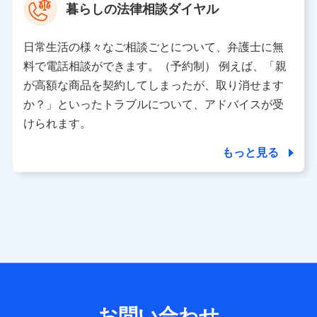
暮らしの法律相談ダイヤル
※ 当社および株式会社NTTドコモは、お客さまの情報を利
用させていただくにあたっては、「NTTドコモ パーソナル
日常生活の様々なご相談ごとについて、弁護士に無
データ憲章」に定める行動原則を順守します 。
※ パーソナルデータダッシュボードの「第三者提供の管
料で電話相談ができます。（予約制） 例えば、「親
理」の設定状態にかかわらず、共同利用する場合がありま
が高額な商品を契約してしまったが、取り消せます
す。
か？」といったトラブルについて、アドバイスが受
※ dポイントクラブ会員ではないお客さま（2019年12月11
けられます。
日以降、一度もdポイントクラブ会員であったことがないお
客さまに限る）に関する、2019年12月10日以前に取得した
もっと見る
個人データは、こちら の利用目的の範囲内に限って共同利
用します。
当社は株式会社NTTドコモ・フィナンシャルグループ
との間で、以下のとおり個人データを共同利用しま
す。
【共同して利用される利用データの項目】
当社または株式会社NTTドコモ・フィナンシャルグループが
サービス提供等を通じて取得した、以下の情報などの個人デ
お問い合わせ