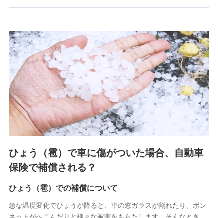
郵便、電話、およびＥメール等により、当社と取引のあるも
しくは委託を受けている保険会社・提携会社の保険その他に
関する情報を提供し、金融商品等の契約を勧奨するため、ま
た維持管理等の委託業務遂行のため、またそれらに付帯、関
連する当社および提携会社のサービスを案内、提供するため
（なお、当社は複数の保険会社と取引があり、取得した個人
情報を取引のある他の保険会社の商品・サービスをご提案す
るために利用させていただくことがあります。）
上記に係る連絡・手続き・管理等付帯業務を行うため
3.セミナー募集サイトから取得した個人情報
各種セミナーの案内、開催のため
上記に係る連絡・手続き・管理等付帯業務を行うため
4.家族・友達紹介にて取得した個人情報
ひょう（雹）で車に傷がついた場合、自動車
被紹介者への連絡、及び当社と取引のあるもしくは委託を受
保険で補償される？
けている保険会社・提携会社の保険その他に関する情報を提
供し、金融商品等の契約を勧奨するため
ひょう（雹）での補償について
アンケートやキャンペーン等の実施のため
上記に係る連絡・手続き・管理等付帯業務を行うため
急な温度変化でひょうが降ると、車の窓ガラスが割れたり、ボン
ネットがへこんだりと様々な被害をもらたします。そんなとき、