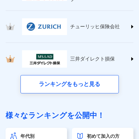
チューリッヒ保険会社 (https://www.zurich.co.jp/)
東京海上日動火災保険株式会社
(https://www.tokiomarine-nichido.co.jp/)
日新火災海上保険株式会社
チューリッヒ保険会社
(https://www.nisshinfire.co.jp/)
ペット＆ファミリー損害保険株式会社
(https://www.petfamilyins.co.jp/)
三井住友海上火災保険株式会社 (https://www.ms-
ins.com/)
三井ダイレクト損保
三井ダイレクト損害保険株式会社
(https://www.mitsui-direct.co.jp/)
■生命保険
ランキングをもっと見る
アクサ生命保険株式会社（https://www.axa.co.jp/）
SBI生命保険株式会社（https://www.sbilife.co.jp/）
FWD生命保険株式会社（https://www.fwdlife.co.jp/）
ソニー生命保険株式会社
様々なランキングを公開中！
（https://www.sonylife.co.jp）
SOMPOひまわり生命保険株式会社
（https://www.himawari-life.co.jp/）
年代別
初めて加入の方
第一ネオ生命保険株式会社（https://neofirst.co.jp/）