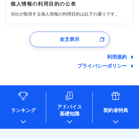
個人情報の利用目的の公表
当社が取得する個人情報の利用目的は以下の通りです。
1.見積請求受付時、資料請求受付時、ユーザー登録受
付時
全文表示
ユーザー登録受付および、管理のため
郵便、電話、およびＥメール等により、当社と取引のあるも
しくは委託を受けている保険会社・提携会社の保険その他に
利用規約
関する情報を提供し、金融商品等の契約を勧奨するため、ま
プライバシーポリシー
た維持管理等の委託業務遂行のため、またそれらに付帯、関
連する当社および提携会社のサービスを案内、提供するため
（なお、当社は複数の保険会社と取引があり、取得した個人
情報を取引のある他の保険会社の商品・サービスをご提案す
るために利用させていただくことがあります。）
各種セミナーの開催のため
コンサルティングサービスの実施のため
アドバイス
アンケートやキャンペーン等の実施のため
ランキング
契約者特典
基礎知識
上記に係る案内・手続き・管理等付帯業務を行うため
* 当社が委託を受けている保険会社の情報は、保険会社のホ
ームページに掲載しておりますので、ご確認ください。