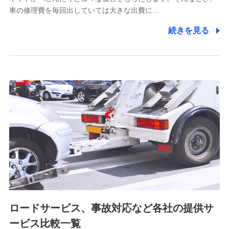
5.通話録音にて取得する情報
車の修理費を毎回出していては大きな出費に…
電話対応の品質向上およびお問合せ内容の正確な把握のため
続きを見る
6.採用応募者の個人情報
採用選考および入社手続を実施するため
7.社員（従業者）の個人情報
人事･勤怠･健康・労務等の管理、給与支給、福利厚生・採用
退職関連処理等の各種手続きのため、当社と従業員または従
業員同士の連絡のため
8.取引先個人情報
取引先としての選定業務、営業情報の提供業務、契約締結手
続き業務、取引管理業務、およびこれらに準ずる業務の遂行
のため
ロードサービス、事故対応など各社の提供サ
9.お問い合わせ情報
各種お問い合わせに対応するため
ービス比較一覧