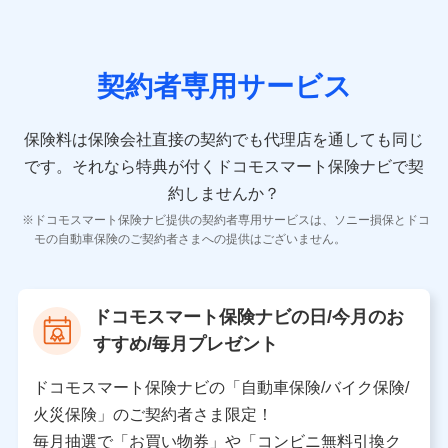
の情報）が含まれます。
保険契約情報
当社又は株式会社NTTドコモが取得し、又は保有する保
険契約に関する情報。例として、保険契約者及び被保険
契約者専用サービス
者の氏名、住所、生年月日、性別、保険契約者と被保険
者の関係、保険加入の目的、保険商品の内容、保険料、
保険料のお支払方法、車のメーカーや走行距離などの情
保険料は保険会社直接の契約でも代理店を通しても同じ
報、建物の構造や築年数などの情報、ペットの種類や年
齢などの情報などが含まれます。
です。
それなら特典が付くドコモスマート保険ナビで契
約しませんか？
【共同して利用する者の範囲】
ドコモスマート保険ナビ提供の契約者専用サービスは、ソニー損保とドコ
当社
モの自動車保険のご契約者さまへの提供はございません。
株式会社NTTドコモ
【利用する者の利用目的】
ドコモスマート保険ナビの日/今月のお
当社又は株式会社NTTドコモが提供する保険関連サービ
すすめ/毎月プレゼント
スにおけるユーザ登録受付および管理のため
当社又は株式会社NTTドコモと取引のあるもしくは委託
を受けている保険会社・提携会社の保険その他に関する
ドコモスマート保険ナビの「自動車保険/バイク保険/
情報を提供するため、また維持管理等の委託業務遂行の
火災保険」のご契約者さま限定！
ため、またそれらに付帯、関連する当社、株式会社NTT
ドコモおよび提携会社のサービスを案内、提供するため
毎月抽選で「お買い物券」や「コンビニ無料引換ク