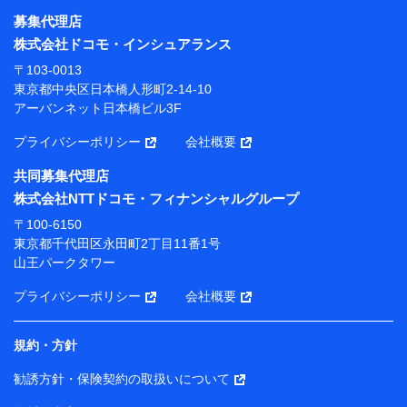
募集代理店
【利用目的】
株式会社ドコモ・インシュアランス
当社または株式会社NTTドコモ・フィナンシャルグルー
〒103-0013
プが提供する保険関連サービスにおけるユーザー登録受
東京都中央区日本橋人形町2-14-10
付および管理のため
アーバンネット日本橋ビル3F
当社または株式会社NTTドコモ・フィナンシャルグルー
プと取引のあるもしくは委託を受けている保険会社・提
プライバシーポリシー
会社概要
携会社の保険その他に関する情報を提供するため、また
維持管理等の委託業務遂行のため、またそれらに付帯、
共同募集代理店
関連する当社または株式会社NTTドコモ・フィナンシャ
株式会社NTTドコモ・フィナンシャルグループ
ルグループおよび提携会社のサービスを案内、提供する
ため
〒100-6150
（各サービスで取得したサービス利用履歴、ウェブサイ
東京都千代田区永田町2丁目11番1号
トの閲覧履歴、購買履歴、ご契約内容等のパーソナルデ
山王パークタワー
ータを分析して、お客さまの趣味・嗜好・傾向に応じた
サービス・商品等に関するご提案や広告の配信等を行う
プライバシーポリシー
会社概要
ことがあります。）
各種セミナーの開催のため
コンサルティングサービスの実施のため
規約・方針
アンケートやキャンペーン等の実施のため
上記に係る案内・手続き・管理等付帯業務を行うため
勧誘方針・保険契約の取扱いについて
【当該個人データの管理について責任を有する者の名称・住