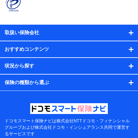
係、保険加入の目的、保険商品の内容、保険料、保険料
のお支払方法、車のメーカーや走行距離などの情報、建
物の構造や築年数などの情報、ペットの種類や年齢な
ど）及びお客様との応対記録（お客様に提示した比較見
積の試算結果情報、メールマガジンを提供した際のメー
取扱い保険会社
ル内容や送信履歴の情報及び保険の更改案内等を提供し
た際のメール内容や送信履歴などの情報）が含まれま
す。
おすすめコンテンツ
保険契約情報
当社または株式会社NTTドコモ・フィナンシャルグルー
プが取得し、又は保有する保険契約に関する情報。例と
状況から探す
して、保険契約者及び被保険者の氏名、住所、生年月
日、性別、保険契約者と被保険者の関係、保険加入の目
的、保険商品の内容、保険料、保険料のお支払方法、車
保険の種類から選ぶ
のメーカーや走行距離などの情報、建物の構造や築年数
などの情報、ペットの種類や年齢などの情報などが含ま
れます。
提供当事者から受領当事者が個人データを取得する方法
電子的・電磁的方法等
【共同して利用する者の範囲】
ドコモスマート保険ナビは
株式会社NTTドコモ・フィナンシャル
グループおよび
株式会社ドコモ・インシュアランス共同で
運営す
当社
るサービスです
株式会社NTTドコモ・フィナンシャルグループ