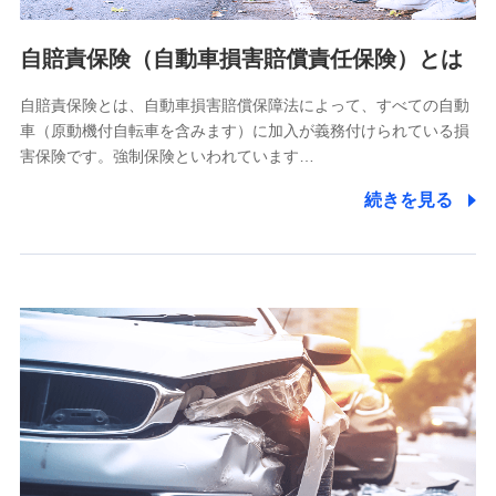
当社ではご本人の同意がある場合または法令に基づく場合を
自賠責保険（自動車損害賠償責任保険）とは
除き、第三者に提供いたしません。
自賠責保険とは、自動車損害賠償保障法によって、すべての自動
業務の委託
車（原動機付自転車を含みます）に加入が義務付けられている損
当社は利用目的の達成に必要な範囲内において個人情報の取
害保険です。強制保険といわれています…
り扱いの全部または一部を委託する場合があります。
続きを見る
個人データの共同利用
当社は株式会社NTTドコモとの間で、以下のとおり個
人データを共同利用します。
【共同して利用される利用データの項目】
当社又は株式会社NTTドコモがサービス提供等を通じて取得
した、以下の情報などの個人データ
基本情報
氏名、電話番号、メールアドレス、お客さまの識別子、
属性、連絡先、dポイントサービスのご利用に関する情