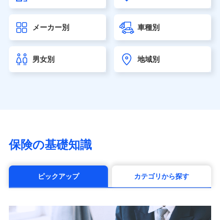
大樹生命保険株式会社（https://www.taiju-life.co.jp）
太陽生命保険株式会社（https://www.taiyo-
メーカー別
車種別
seimei.co.jp）
チューリッヒ生命保険株式会社
（https://www.zurichlife.co.jp/）
男女別
地域別
東京海上日動あんしん生命保険株式会社
（https://www.tmn-anshin.co.jp/）
なないろ生命保険株式会社
（https://www.nanairolife.co.jp/）
日本生命保険相互会社（https://www.nissay.co.jp）
はなさく生命保険株式会社
（https://www.life8739.co.jp/）
マニュライフ生命保険株式会社
保険の基礎知識
（https://www.manulife.co.jp/）
三井住友海上あいおい生命保険株式会社
（https://www.msa-life.co.jp/）
ピックアップ
カテゴリから探す
メットライフ生命株式会社(https://www.metlife.co.jp/)
メディケア生命保険株式会社
（https://www.medicarelife.com/）