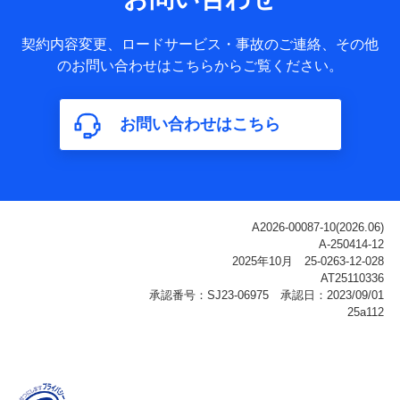
ータ
基本情報
契約内容変更、ロードサービス・事故のご連絡、その他
氏名、電話番号、メールアドレス、お客さまの識別子、
のお問い合わせはこちらからご覧ください。
属性、連絡先、dポイントサービスのご利用に関する情
報。例として、dポイントカード番号、性別、年齢、家族
構成、住所、dポイント残高、dポイント利用履歴などが
お問い合わせはこちら
含まれます。
利用情報
当社または株式会社NTTドコモ・フィナンシャルグルー
プが提供する各種サービスなどのご契約・ご利用などに
関する情報。例として、当社または株式会社NTTドコ
モ・フィナンシャルグループが提供する各種サービスの
ご契約状態・ご利用履歴インターネット利用時の行動に
関する情報、アプリケーション利用時の行動に関する情
報、購入されたサービスや商品の名称・購入場所・決済
に関する情報、アンケートの回答に関する情報などが含
まれます。
保険関連サービス情報
当社または株式会社NTTドコモ・フィナンシャルグルー
プが提供する保険関連サービスに関して取得し、又は保
有する情報。例として、見積請求受付時、資料請求受付
時又はユーザー登録受付時に提供いただいた情報（氏
名、住所、生年月日、性別、保険契約者と被保険者の関