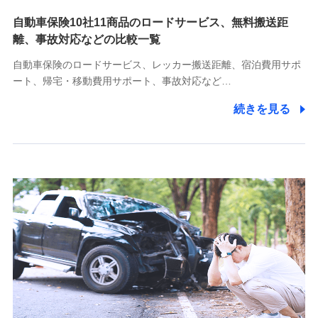
自動車保険10社11商品のロードサービス、無料搬送距
10.受託業務の 個人情報
離、事故対応などの比較一覧
受託業務の遂行およびこれらに準ずる業務の遂行のため
自動車保険のロードサービス、レッカー搬送距離、宿泊費用サポ
11.マイカー通勤管理クラウド並びに法人向けASPサー
ート、帰宅・移動費用サポート、事故対応など…
ビスに関してのお問い合わせ情報
続きを見る
各種お問い合わせに対応するため
当社のサービスに関する情報提供や、皆様に有用なお知らせ
をお送りするため
アンケートの送付のため
当社のサービスや媒体の運営改善に必要なデータを解析し、
分析するため
当社の対応品質向上やお問い合わせ内容の正確な把握のため
個人情報保護管理者の職名、連絡先
株式会社ドコモ・インシュアランス 営業部長
〒103-0013 東京都中央区日本橋人形町2-14-10 アーバン
ネット日本橋ビル 3F
株式会社ドコモ・インシュアランス
個人情報の第三者提供について