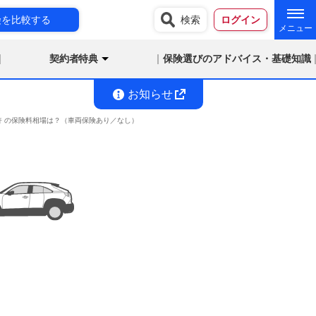
険を比較する
検索
ログイン
契約者特典
保険選びのアドバイス・基礎知識
お知らせ
ー免許 の保険料相場は？（車両保険あり／なし）