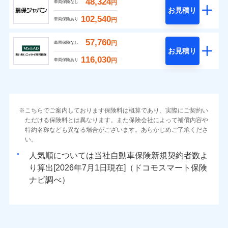
48,324
円
車両保険なし
お見積り
102,540
円
車両保険あり
57,760
円
車両保険なし
お見積り
116,030
円
車両保険あり
こちらでご案内しております保険料は概算であり、実際にご契約い
ただける保険料とは異なります。また保険会社によって補償内容や
特約名称なども異なる場合がございます。あらかじめご了承くださ
い。
人気順については当社
新規契約者数よ
り算出[
年
月
日現在]（ドコモスマート保険
ナビ調べ）