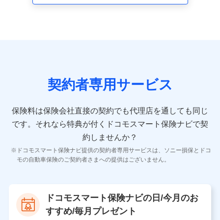
走行距離などの情報、建物の構造や築年数などの情報、
ペットの種類や年齢など）及びお客様との応対記録 （お
客様に提示した比較見積の試算結果情報、メールマガジ
ンを提供した際のメール内容や送信履歴の情報及び保険
の更改案内等を提供した際のメール内容や送信履歴など
の情報）が含まれます。
保険契約情報
当社又は株式会社NTTドコモが取得し、又は保有する保
険契約に関する情報。例として、保険契約者及び被保険
契約者専用サービス
者の氏名、住所、生年月日、性別、保険契約者と被保険
者の関係、保険加入の目的、保険商品の内容、保険料、
保険料のお支払方法、車のメーカーや走行距離などの情
保険料は保険会社直接の契約でも代理店を通しても同じ
報、建物の構造や築年数などの情報、ペットの種類や年
齢などの情報などが含まれます。
です。
それなら特典が付くドコモスマート保険ナビで契
約しませんか？
【共同して利用する者の範囲】
ドコモスマート保険ナビ提供の契約者専用サービスは、ソニー損保とドコ
当社
モの自動車保険のご契約者さまへの提供はございません。
株式会社NTTドコモ
【利用する者の利用目的】
ドコモスマート保険ナビの日/今月のお
当社又は株式会社NTTドコモが提供する保険関連サービ
すすめ/毎月プレゼント
スにおけるユーザ登録受付および管理のため