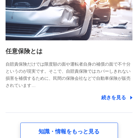
基本情報
氏名、電話番号、メールアドレス、お客さまの識別子、
属性、連絡先、dポイントサービスのご利用に関する情
報。例として、dポイントカード番号、性別、年齢、家族
構成、住所、dポイント残高、dポイント利用履歴などが
含まれます。
利用情報
任意保険とは
当社又は株式会社NTTドコモが提供する各種サービスな
どのご契約・ご利用などに関する情報。例として、当社
又は株式会社NTTドコモが提供する各種サービスのご契
自賠責保険だけでは限度額の面や運転者自身の補償の面で不十分
約状態・ご利用履歴インターネット利用時の行動に関す
というのが現実です。そこで、自賠責保険ではカバーしきれない
る情報、アプリケーション利用時の行動に関する情報、
損害を補償するために、民間の保険会社などで自動車保険が販売
購入されたサービスや商品の名称・購入場所・決済に関
されています…
する情報、アンケートの回答に関する情報などが含まれ
ます。
続きを見る
保険関連サービス情報
当社又は株式会社NTTドコモが提供する保険関連サービ
スに関して取得し、又は保有する情報。例として、見積
請求受付時、資料請求受付時又はユーザー登録受付時に
提供いただいた情報（氏名、住所、生年月日、性別、保
険契約者と被保険者の関係、保険加入の目的、保険商品
知識・情報をもっと見る
の内容、保険料、保険料のお支払方法、車のメーカーや