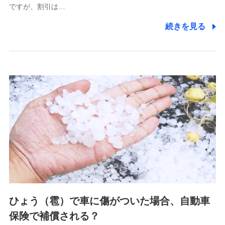
ですが、割引は…
(https://www.littlefamily-ssi.com/)
続きを見る
2.共同募集を行う代理店から受領する個人情報
郵便、電話、およびＥメール等により、当社と取引のあるも
しくは委託を受けている保険会社・提携会社の保険その他に
関する情報を提供し、金融商品等の契約を勧奨するため、ま
た維持管理等の委託業務遂行のため、またそれらに付帯、関
連する当社および提携会社のサービスを案内、提供するため
（なお、当社は複数の保険会社と取引があり、取得した個人
情報を取引のある他の保険会社の商品・サービスをご提案す
るために利用させていただくことがあります。）
上記に係る連絡・手続き・管理等付帯業務を行うため
3.セミナー募集サイトから取得した個人情報
各種セミナーの案内、開催のため
上記に係る連絡・手続き・管理等付帯業務を行うため
4.家族・友達紹介にて取得した個人情報
ひょう（雹）で車に傷がついた場合、自動車
被紹介者への連絡、及び当社と取引のあるもしくは委託を受
保険で補償される？
けている保険会社・提携会社の保険その他に関する情報を提