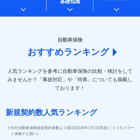
基礎知識
上記に係る案内・手続き・管理等付帯業務を行うため
* 当社が委託を受けている保険会社の情報は、保険会社のホ
ームページに掲載しておりますので、ご確認ください。
■損害保険
あいおいニッセイ同和損害保険株式会社
自動車保険
(https://www.aioinissaydowa.co.jp/)
おすすめランキング
アクサ損害保険株式会社 (https://www.axa-
direct.co.jp/)
アニコム損害保険株式会社 (https://www.anicom-
人気ランキングを参考に自動車保険の比較・検討をして
sompo.co.jp/)
東京海上ダイレクト損害保険株式会社 (https://www.e-
みませんか？
「事故対応」や「特典」についても掲載し
design.net/)
ております！
AIG損害保険株式会社 (https://www.aig.co.jp/sonpo)
ＳＢＩ損害保険株式会社
(https://www.sbisonpo.co.jp/)
新規契約数人気ランキング
ジェイアイ傷害火災保険株式会社
(https://www.jihoken.co.jp/)
ソニー損害保険株式会社
当社自動車保険新規契約者数より算出[2026年7月1日現在]（ドコモスマー
(https://www.sonysonpo.co.jp/)
ト保険ナビ調べ）
損害保険ジャパン株式会社 (https://www.sompo-