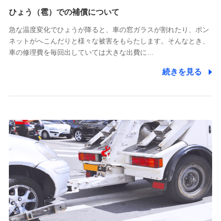
供し、金融商品等の契約を勧奨するため
ひょう（雹）での補償について
アンケートやキャンペーン等の実施のため
上記に係る連絡・手続き・管理等付帯業務を行うため
急な温度変化でひょうが降ると、車の窓ガラスが割れたり、ボン
ネットがへこんだりと様々な被害をもらたします。そんなとき、
5.通話録音にて取得する情報
車の修理費を毎回出していては大きな出費に…
電話対応の品質向上およびお問合せ内容の正確な把握のため
続きを見る
6.採用応募者の個人情報
採用選考および入社手続を実施するため
7.社員（従業者）の個人情報
人事･勤怠･健康・労務等の管理、給与支給、福利厚生・採用
退職関連処理等の各種手続きのため、当社と従業員または従
業員同士の連絡のため
8.取引先個人情報
取引先としての選定業務、営業情報の提供業務、契約締結手
続き業務、取引管理業務、およびこれらに準ずる業務の遂行
のため