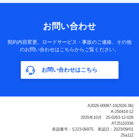
【共同して利用される利用データの項目】
当社または株式会社NTTドコモ・フィナンシャルグループが
サービス提供等を通じて取得した、以下の情報などの個人デ
お問い合わせ
ータ
基本情報
契約内容変更、ロードサービス・事故のご連絡、その他
氏名、電話番号、メールアドレス、お客さまの識別子、
のお問い合わせはこちらからご覧ください。
属性、連絡先、dポイントサービスのご利用に関する情
報。例として、dポイントカード番号、性別、年齢、家族
構成、住所、dポイント残高、dポイント利用履歴などが
お問い合わせはこちら
含まれます。
利用情報
当社または株式会社NTTドコモ・フィナンシャルグルー
プが提供する各種サービスなどのご契約・ご利用などに
関する情報。例として、当社または株式会社NTTドコ
モ・フィナンシャルグループが提供する各種サービスの
ご契約状態・ご利用履歴インターネット利用時の行動に
関する情報、アプリケーション利用時の行動に関する情
報、購入されたサービスや商品の名称・購入場所・決済
に関する情報、アンケートの回答に関する情報などが含
まれます。
保険関連サービス情報