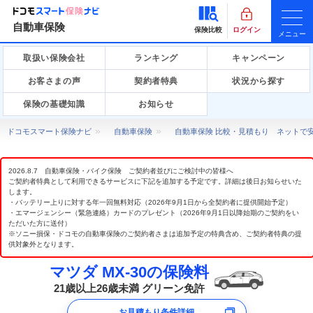
自動車保険
保険比較
ログイン
メニュー
取扱い保険会社
ランキング
キャンペーン
お客さまの声
契約者特典
状況から探す
保険の基礎知識
お知らせ
ドコモスマート保険ナビ
自動車保険
自動車保険 比較・見積もり ネットで
2026.8.7 自動車保険・バイク保険 ご契約者並びにご検討中の皆様へ
ご契約者特典として利用できるサービスに下記を追加する予定です。詳細は後日お知らせいた
します。
・バッテリー上りに対する年一回無料対応（2026年9月1日から全契約者に提供開始予定）
・エマージェンシー（緊急連絡）カードのプレゼント（2026年9月1日以降始期のご契約をい
ただいた方に送付）
※ソニー損保・ドコモの自動車保険のご契約者さまは追加予定の特典含め、ご契約者特典の提
供対象外となります。
マツダ MX-30の保険料
21歳以上26歳未満 グリーン免許
お見積もり条件詳細