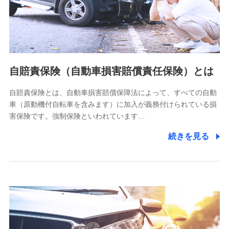
ネット日本橋ビル 3F
株式会社ドコモ・インシュアランス
個人情報の第三者提供について
当社ではご本人の同意がある場合または法令に基づく場合を
自賠責保険（自動車損害賠償責任保険）とは
除き、第三者に提供いたしません。
自賠責保険とは、自動車損害賠償保障法によって、すべての自動
業務の委託
車（原動機付自転車を含みます）に加入が義務付けられている損
当社は利用目的の達成に必要な範囲内において個人情報の取
害保険です。強制保険といわれています…
り扱いの全部または一部を委託する場合があります。
続きを見る
個人データの共同利用
当社は株式会社NTTドコモとの間で、以下のとおり個
人データを共同利用します。
【共同して利用される利用データの項目】
当社又は株式会社NTTドコモがサービス提供等を通じて取得
した、以下の情報などの個人データ