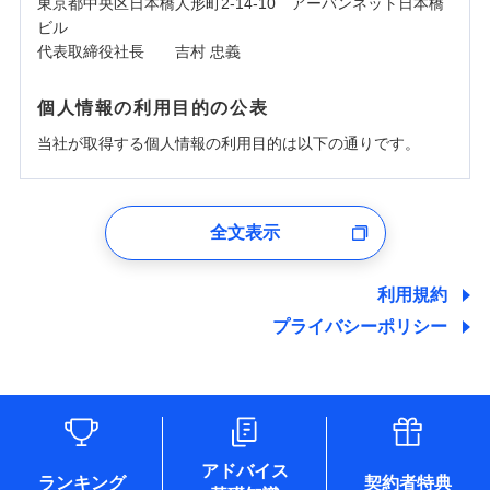
東京都中央区日本橋人形町2-14-10 アーバンネット日本橋
ビル
代表取締役社長 吉村 忠義
個人情報の利用目的の公表
当社が取得する個人情報の利用目的は以下の通りです。
1.見積請求受付時、資料請求受付時、ユーザー登録受
付時
全文表示
ユーザー登録受付および、管理のため
郵便、電話、およびＥメール等により、当社と取引のあるも
しくは委託を受けている保険会社・提携会社の保険その他に
利用規約
関する情報を提供し、金融商品等の契約を勧奨するため、ま
プライバシーポリシー
た維持管理等の委託業務遂行のため、またそれらに付帯、関
連する当社および提携会社のサービスを案内、提供するため
（なお、当社は複数の保険会社と取引があり、取得した個人
情報を取引のある他の保険会社の商品・サービスをご提案す
るために利用させていただくことがあります。）
各種セミナーの開催のため
コンサルティングサービスの実施のため
アドバイス
アンケートやキャンペーン等の実施のため
ランキング
契約者特典