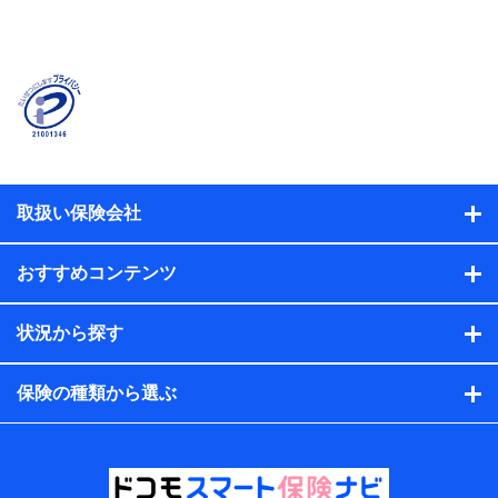
当社または株式会社NTTドコモ・フィナンシャルグルー
プが提供する保険関連サービスに関して取得し、又は保
有する情報。例として、見積請求受付時、資料請求受付
時又はユーザー登録受付時に提供いただいた情報（氏
名、住所、生年月日、性別、保険契約者と被保険者の関
係、保険加入の目的、保険商品の内容、保険料、保険料
のお支払方法、車のメーカーや走行距離などの情報、建
物の構造や築年数などの情報、ペットの種類や年齢な
ど）及びお客様との応対記録（お客様に提示した比較見
積の試算結果情報、メールマガジンを提供した際のメー
取扱い保険会社
ル内容や送信履歴の情報及び保険の更改案内等を提供し
た際のメール内容や送信履歴などの情報）が含まれま
す。
おすすめコンテンツ
保険契約情報
当社または株式会社NTTドコモ・フィナンシャルグルー
プが取得し、又は保有する保険契約に関する情報。例と
状況から探す
して、保険契約者及び被保険者の氏名、住所、生年月
日、性別、保険契約者と被保険者の関係、保険加入の目
的、保険商品の内容、保険料、保険料のお支払方法、車
保険の種類から選ぶ
のメーカーや走行距離などの情報、建物の構造や築年数
などの情報、ペットの種類や年齢などの情報などが含ま
れます。
提供当事者から受領当事者が個人データを取得する方法
電子的・電磁的方法等