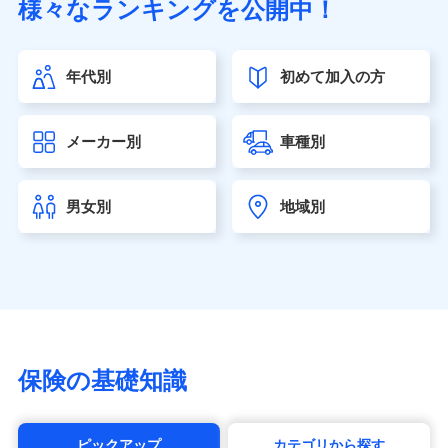
様々なランキングを公開中！
（https://www.sonylife.co.jp）
SOMPOひまわり生命保険株式会社
（https://www.himawari-life.co.jp/）
年代別
初めて加入の方
第一ネオ生命保険株式会社（https://neofirst.co.jp/）
大樹生命保険株式会社（https://www.taiju-life.co.jp）
太陽生命保険株式会社（https://www.taiyo-
メーカー別
車種別
seimei.co.jp）
チューリッヒ生命保険株式会社
（https://www.zurichlife.co.jp/）
男女別
地域別
東京海上日動あんしん生命保険株式会社
（https://www.tmn-anshin.co.jp/）
なないろ生命保険株式会社
（https://www.nanairolife.co.jp/）
日本生命保険相互会社（https://www.nissay.co.jp）
はなさく生命保険株式会社
（https://www.life8739.co.jp/）
マニュライフ生命保険株式会社
保険の基礎知識
（https://www.manulife.co.jp/）
三井住友海上あいおい生命保険株式会社
（https://www.msa-life.co.jp/）
ピックアップ
カテゴリから探す