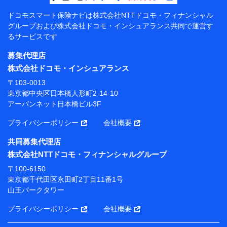
【共同して利用する者の範囲】
ドコモスマート保険ナビは
株式会社NTTドコモ・フィナンシャル
グループおよび
株式会社ドコモ・インシュアランス共同で
運営す
当社
るサービスです
株式会社NTTドコモ・フィナンシャルグループ
募集代理店
【利用目的】
株式会社ドコモ・インシュアランス
当社または株式会社NTTドコモ・フィナンシャルグルー
〒103-0013
プが提供する保険関連サービスにおけるユーザー登録受
東京都中央区日本橋人形町2-14-10
付および管理のため
アーバンネット日本橋ビル3F
当社または株式会社NTTドコモ・フィナンシャルグルー
プと取引のあるもしくは委託を受けている保険会社・提
プライバシーポリシー
会社概要
携会社の保険その他に関する情報を提供するため、また
維持管理等の委託業務遂行のため、またそれらに付帯、
共同募集代理店
関連する当社または株式会社NTTドコモ・フィナンシャ
株式会社NTTドコモ・フィナンシャルグループ
ルグループおよび提携会社のサービスを案内、提供する
ため
〒100-6150
（各サービスで取得したサービス利用履歴、ウェブサイ
東京都千代田区永田町2丁目11番1号
トの閲覧履歴、購買履歴、ご契約内容等のパーソナルデ
山王パークタワー
ータを分析して、お客さまの趣味・嗜好・傾向に応じた
サービス・商品等に関するご提案や広告の配信等を行う
プライバシーポリシー
会社概要
ことがあります。）
各種セミナーの開催のため