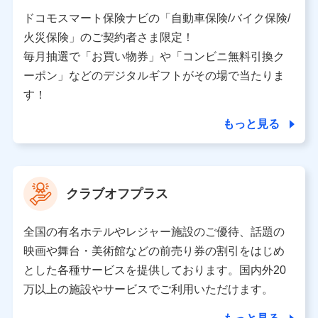
当社又は株式会社NTTドコモと取引のあるもしくは委託
を受けている保険会社・提携会社の保険その他に関する
ドコモスマート保険ナビの「自動車保険/バイク保険/
情報を提供するため、また維持管理等の委託業務遂行の
火災保険」のご契約者さま限定！
ため、またそれらに付帯、関連する当社、株式会社NTT
ドコモおよび提携会社のサービスを案内、提供するため
毎月抽選で「お買い物券」や「コンビニ無料引換ク
（各サービスで取得したサービス利用履歴、ウェブサイ
ーポン」などのデジタルギフトがその場で当たりま
トの閲覧履歴、購買履歴、ご契約内容等のパーソナルデ
ータを分析して、お客さまの趣味・嗜好・傾向に応じた
す！
サービス・商品等に関するご提案や広告の配信等を行う
ことがあります。）
もっと見る
各種セミナーの開催のため
コンサルティングサービスの実施のため
アンケートやキャンペーン等の実施のため
上記に係る案内・手続き・管理等付帯業務を行うため
クラブオフプラス
【当該個人データの管理について責任を有する者の名称・住
所・代表者名】
全国の有名ホテルやレジャー施設のご優待、話題の
当該個人データを取り扱う各共同利用者（詳細は次のとお
映画や舞台・美術館などの前売り券の割引をはじめ
り）
とした各種サービスを提供しております。国内外20
東京都千代田区永田町2丁目11番1号 山王パークタワー
万以上の施設やサービスでご利用いただけます。
株式会社NTTドコモ 代表取締役社長 前田 義晃