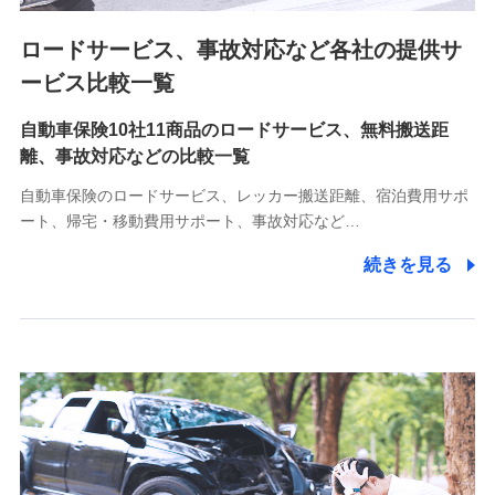
ロードサービス、事故対応など各社の提供サ
9.お問い合わせ情報
各種お問い合わせに対応するため
ービス比較一覧
自動車保険10社11商品のロードサービス、無料搬送距
10.受託業務の 個人情報
離、事故対応などの比較一覧
受託業務の遂行およびこれらに準ずる業務の遂行のため
自動車保険のロードサービス、レッカー搬送距離、宿泊費用サポ
11.マイカー通勤管理クラウド並びに法人向けASPサー
ート、帰宅・移動費用サポート、事故対応など…
ビスに関してのお問い合わせ情報
続きを見る
各種お問い合わせに対応するため
当社のサービスに関する情報提供や、皆様に有用なお知らせ
をお送りするため
アンケートの送付のため
当社のサービスや媒体の運営改善に必要なデータを解析し、
分析するため
当社の対応品質向上やお問い合わせ内容の正確な把握のため
個人情報保護管理者の職名、連絡先
株式会社ドコモ・インシュアランス 営業部長
〒103-0013 東京都中央区日本橋人形町2-14-10 アーバン