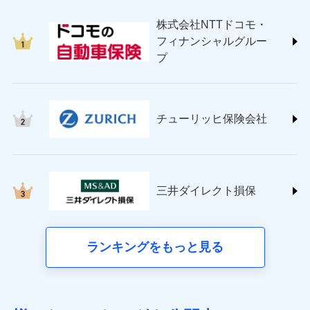
japan.co.jp/)
株式会社NTTドコモ・
ＳＯＭＰＯダイレクト損害保険株式会社
フィナンシャルグルー
(https://www.sompo-direct.co.jp/)
プ
チューリッヒ保険会社 (https://www.zurich.co.jp/)
東京海上日動火災保険株式会社
(https://www.tokiomarine-nichido.co.jp/)
日新火災海上保険株式会社
チューリッヒ保険会社
(https://www.nisshinfire.co.jp/)
ペット＆ファミリー損害保険株式会社
(https://www.petfamilyins.co.jp/)
三井住友海上火災保険株式会社 (https://www.ms-
ins.com/)
三井ダイレクト損保
三井ダイレクト損害保険株式会社
(https://www.mitsui-direct.co.jp/)
■生命保険
ランキングをもっと見る
アクサ生命保険株式会社（https://www.axa.co.jp/）
SBI生命保険株式会社（https://www.sbilife.co.jp/）
FWD生命保険株式会社（https://www.fwdlife.co.jp/）
ソニー生命保険株式会社