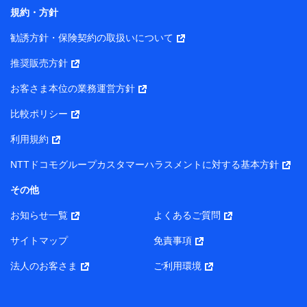
コンサルティングサービスの実施のため
規約・方針
アンケートやキャンペーン等の実施のため
上記に係る案内・手続き・管理等付帯業務を行うため
勧誘方針・保険契約の取扱いについて
【当該個人データの管理について責任を有する者の名称・住
推奨販売方針
所・代表者名】
お客さま本位の業務運営方針
当該個人データを取り扱う各共同利用者（詳細は次のとお
り）
比較ポリシー
東京都千代田区永田町2丁目11番1号 山王パークタワー
利用規約
株式会社NTTドコモ・フィナンシャルグループ 代表取締役
社長 廣井 孝史
NTTドコモグループカスタマーハラスメントに対する基本方針
東京都中央区日本橋人形町2-14-10 アーバンネット日本橋
その他
ビル 3F
お知らせ一覧
よくあるご質問
株式会社ドコモ・インシュアランス 代表取締役社長 吉
村 忠義
サイトマップ
免責事項
また当社は、オンライン面談による保険のご相談にあたっ
法人のお客さま
ご利用環境
て、以下の提携代理店とお客様の個人データを共同利用する
ことがあります。