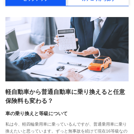
メットライフ生命株式会社(https://www.metlife.co.jp/)
メディケア生命保険株式会社
（https://www.medicarelife.com/）
■少額短期保険
株式会社アシロ少額短期保険 (https://kailash.co.jp/)
SBIいきいき少額短期保険会社 (https://www.i-
sedai.com/)
SBIペット少額短期保険株式会社 (https://www.sbipet-
ssi.co.jp/)
SBIリスタ少額短期保険会社
(https://www.jishin.co.jp/)
スマートプラス少額短期保険株式会社
（https://www.smartplus-insurance.com/）
軽自動車から普通自動車に乗り換えると任意
チューリッヒ少額短期保険株式会社
保険料も変わる？
(https://www.zurichssi.co.jp/)
Tokio Marine X少額短期保険株式会社
(https://www.tokiomarine-x.co.jp/)
車の乗り換えと等級について
ペットメディカルサポート株式会社
私は今、軽四輪乗用車に乗っているんですが、普通乗用車に乗り
(https://pshoken.co.jp/)
換えたいと思っています。ずっと無事故を続けて現在16等級なの
リトルファミリー少額短期保険株式会社