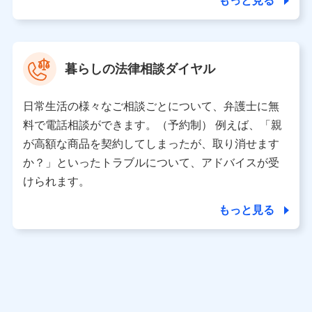
もっと見る
東京都中央区日本橋人形町2-14-10 アーバンネット日本橋
ビル 3F
株式会社ドコモ・インシュアランス 代表取締役社長 吉
村 忠義
暮らしの法律相談ダイヤル
※ 当社および株式会社NTTドコモは、お客さまの情報を利
用させていただくにあたっては、「NTTドコモ パーソナル
日常生活の様々なご相談ごとについて、弁護士に無
データ憲章」に定める行動原則を順守します 。
※ パーソナルデータダッシュボードの「第三者提供の管
料で電話相談ができます。（予約制） 例えば、「親
理」の設定状態にかかわらず、共同利用する場合がありま
が高額な商品を契約してしまったが、取り消せます
す。
か？」といったトラブルについて、アドバイスが受
※ dポイントクラブ会員ではないお客さま（2019年12月11
けられます。
日以降、一度もdポイントクラブ会員であったことがないお
客さまに限る）に関する、2019年12月10日以前に取得した
もっと見る
個人データは、こちら の利用目的の範囲内に限って共同利
用します。
当社は株式会社NTTドコモ・フィナンシャルグループ
との間で、以下のとおり個人データを共同利用しま
す。