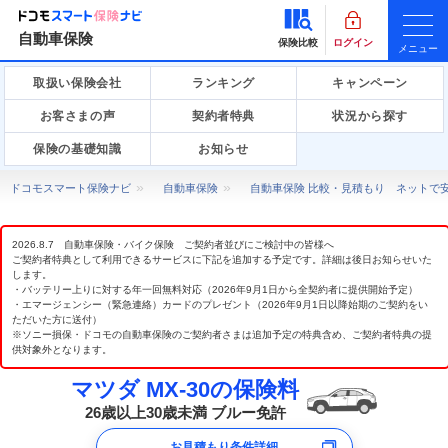
自動車保険
保険比較
ログイン
メニュー
取扱い保険会社
ランキング
キャンペーン
お客さまの声
契約者特典
状況から探す
保険の基礎知識
お知らせ
ドコモスマート保険ナビ
自動車保険
自動車保険 比較・見積もり ネットで
2026.8.7 自動車保険・バイク保険 ご契約者並びにご検討中の皆様へ
ご契約者特典として利用できるサービスに下記を追加する予定です。詳細は後日お知らせいた
します。
・バッテリー上りに対する年一回無料対応（2026年9月1日から全契約者に提供開始予定）
・エマージェンシー（緊急連絡）カードのプレゼント（2026年9月1日以降始期のご契約をい
ただいた方に送付）
※ソニー損保・ドコモの自動車保険のご契約者さまは追加予定の特典含め、ご契約者特典の提
供対象外となります。
マツダ MX-30の保険料
26歳以上30歳未満 ブルー免許
お見積もり条件詳細