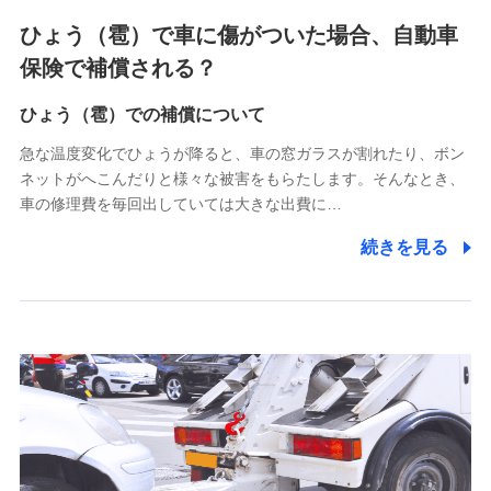
4.家族・友達紹介にて取得した個人情報
ひょう（雹）で車に傷がついた場合、自動車
被紹介者への連絡、及び当社と取引のあるもしくは委託を受
保険で補償される？
けている保険会社・提携会社の保険その他に関する情報を提
供し、金融商品等の契約を勧奨するため
ひょう（雹）での補償について
アンケートやキャンペーン等の実施のため
上記に係る連絡・手続き・管理等付帯業務を行うため
急な温度変化でひょうが降ると、車の窓ガラスが割れたり、ボン
ネットがへこんだりと様々な被害をもらたします。そんなとき、
5.通話録音にて取得する情報
車の修理費を毎回出していては大きな出費に…
電話対応の品質向上およびお問合せ内容の正確な把握のため
続きを見る
6.採用応募者の個人情報
採用選考および入社手続を実施するため
7.社員（従業者）の個人情報
人事･勤怠･健康・労務等の管理、給与支給、福利厚生・採用
退職関連処理等の各種手続きのため、当社と従業員または従
業員同士の連絡のため