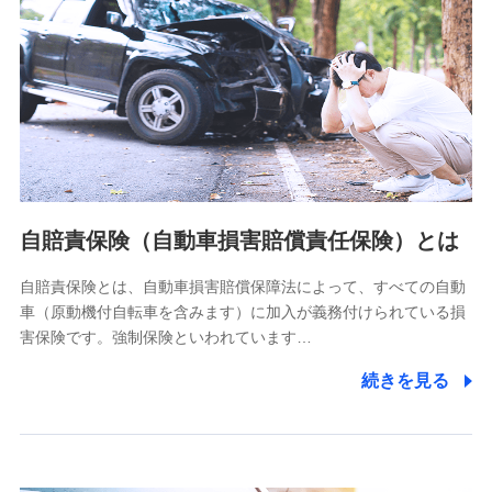
個人情報保護管理者の職名、連絡先
株式会社ドコモ・インシュアランス 営業部長
〒103-0013 東京都中央区日本橋人形町2-14-10 アーバン
ネット日本橋ビル 3F
株式会社ドコモ・インシュアランス
個人情報の第三者提供について
当社ではご本人の同意がある場合または法令に基づく場合を
自賠責保険（自動車損害賠償責任保険）とは
除き、第三者に提供いたしません。
自賠責保険とは、自動車損害賠償保障法によって、すべての自動
業務の委託
車（原動機付自転車を含みます）に加入が義務付けられている損
当社は利用目的の達成に必要な範囲内において個人情報の取
害保険です。強制保険といわれています…
り扱いの全部または一部を委託する場合があります。
続きを見る
個人データの共同利用
当社は株式会社NTTドコモとの間で、以下のとおり個
人データを共同利用します。