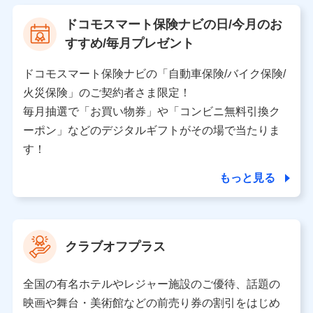
【利用する者の利用目的】
ドコモスマート保険ナビの日/今月のお
当社又は株式会社NTTドコモが提供する保険関連サービ
すすめ/毎月プレゼント
スにおけるユーザ登録受付および管理のため
当社又は株式会社NTTドコモと取引のあるもしくは委託
を受けている保険会社・提携会社の保険その他に関する
ドコモスマート保険ナビの「自動車保険/バイク保険/
情報を提供するため、また維持管理等の委託業務遂行の
火災保険」のご契約者さま限定！
ため、またそれらに付帯、関連する当社、株式会社NTT
ドコモおよび提携会社のサービスを案内、提供するため
毎月抽選で「お買い物券」や「コンビニ無料引換ク
（各サービスで取得したサービス利用履歴、ウェブサイ
ーポン」などのデジタルギフトがその場で当たりま
トの閲覧履歴、購買履歴、ご契約内容等のパーソナルデ
ータを分析して、お客さまの趣味・嗜好・傾向に応じた
す！
サービス・商品等に関するご提案や広告の配信等を行う
ことがあります。）
もっと見る
各種セミナーの開催のため
コンサルティングサービスの実施のため
アンケートやキャンペーン等の実施のため
上記に係る案内・手続き・管理等付帯業務を行うため
クラブオフプラス
【当該個人データの管理について責任を有する者の名称・住
所・代表者名】
全国の有名ホテルやレジャー施設のご優待、話題の
当該個人データを取り扱う各共同利用者（詳細は次のとお
映画や舞台・美術館などの前売り券の割引をはじめ
り）