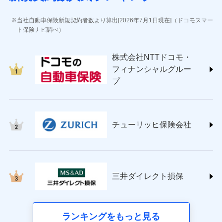
(https://www.jihoken.co.jp/)
ソニー損害保険株式会社
当社自動車保険新規契約者数より算出[2026年7月1日現在]（ドコモスマー
(https://www.sonysonpo.co.jp/)
ト保険ナビ調べ）
損害保険ジャパン株式会社 (https://www.sompo-
japan.co.jp/)
株式会社NTTドコモ・
ＳＯＭＰＯダイレクト損害保険株式会社
フィナンシャルグルー
(https://www.sompo-direct.co.jp/)
プ
チューリッヒ保険会社 (https://www.zurich.co.jp/)
東京海上日動火災保険株式会社
(https://www.tokiomarine-nichido.co.jp/)
日新火災海上保険株式会社
チューリッヒ保険会社
(https://www.nisshinfire.co.jp/)
ペット＆ファミリー損害保険株式会社
(https://www.petfamilyins.co.jp/)
三井住友海上火災保険株式会社 (https://www.ms-
ins.com/)
三井ダイレクト損保
三井ダイレクト損害保険株式会社
(https://www.mitsui-direct.co.jp/)
■生命保険
ランキングをもっと見る