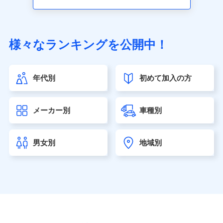
アクサ生命保険株式会社（https://www.axa.co.jp/）
SBI生命保険株式会社（https://www.sbilife.co.jp/）
FWD生命保険株式会社（https://www.fwdlife.co.jp/）
ソニー生命保険株式会社
様々なランキングを公開中！
（https://www.sonylife.co.jp）
SOMPOひまわり生命保険株式会社
（https://www.himawari-life.co.jp/）
年代別
初めて加入の方
第一ネオ生命保険株式会社（https://neofirst.co.jp/）
大樹生命保険株式会社（https://www.taiju-life.co.jp）
太陽生命保険株式会社（https://www.taiyo-
メーカー別
車種別
seimei.co.jp）
チューリッヒ生命保険株式会社
（https://www.zurichlife.co.jp/）
男女別
地域別
東京海上日動あんしん生命保険株式会社
（https://www.tmn-anshin.co.jp/）
なないろ生命保険株式会社
（https://www.nanairolife.co.jp/）
日本生命保険相互会社（https://www.nissay.co.jp）
はなさく生命保険株式会社
（https://www.life8739.co.jp/）
マニュライフ生命保険株式会社