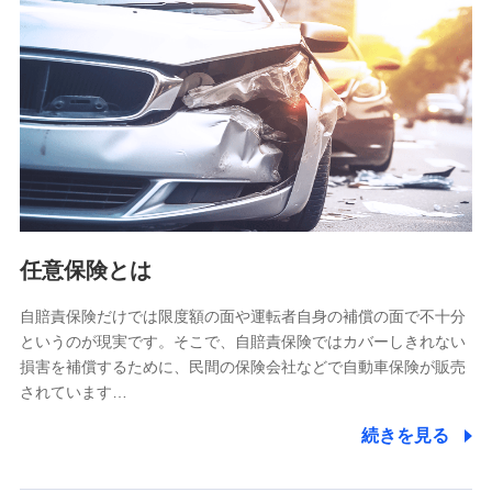
【共同して利用される利用データの項目】
当社又は株式会社NTTドコモがサービス提供等を通じて取得
した、以下の情報などの個人データ
基本情報
氏名、電話番号、メールアドレス、お客さまの識別子、
属性、連絡先、dポイントサービスのご利用に関する情
報。例として、dポイントカード番号、性別、年齢、家族
構成、住所、dポイント残高、dポイント利用履歴などが
含まれます。
利用情報
任意保険とは
当社又は株式会社NTTドコモが提供する各種サービスな
どのご契約・ご利用などに関する情報。例として、当社
又は株式会社NTTドコモが提供する各種サービスのご契
自賠責保険だけでは限度額の面や運転者自身の補償の面で不十分
約状態・ご利用履歴インターネット利用時の行動に関す
というのが現実です。そこで、自賠責保険ではカバーしきれない
る情報、アプリケーション利用時の行動に関する情報、
損害を補償するために、民間の保険会社などで自動車保険が販売
購入されたサービスや商品の名称・購入場所・決済に関
されています…
する情報、アンケートの回答に関する情報などが含まれ
ます。
続きを見る
保険関連サービス情報
当社又は株式会社NTTドコモが提供する保険関連サービ
スに関して取得し、又は保有する情報。例として、見積