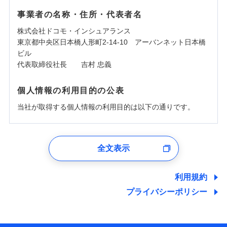
事業者の名称・住所・代表者名
株式会社ドコモ・インシュアランス
東京都中央区日本橋人形町2-14-10 アーバンネット日本橋
ビル
代表取締役社長 吉村 忠義
個人情報の利用目的の公表
当社が取得する個人情報の利用目的は以下の通りです。
1.見積請求受付時、資料請求受付時、ユーザー登録受
付時
全文表示
ユーザー登録受付および、管理のため
郵便、電話、およびＥメール等により、当社と取引のあるも
しくは委託を受けている保険会社・提携会社の保険その他に
利用規約
関する情報を提供し、金融商品等の契約を勧奨するため、ま
プライバシーポリシー
た維持管理等の委託業務遂行のため、またそれらに付帯、関
連する当社および提携会社のサービスを案内、提供するため
（なお、当社は複数の保険会社と取引があり、取得した個人
情報を取引のある他の保険会社の商品・サービスをご提案す