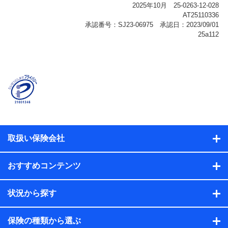
報、購入されたサービスや商品の名称・購入場所・決済
に関する情報、アンケートの回答に関する情報などが含
まれます。
保険関連サービス情報
当社または株式会社NTTドコモ・フィナンシャルグルー
プが提供する保険関連サービスに関して取得し、又は保
有する情報。例として、見積請求受付時、資料請求受付
時又はユーザー登録受付時に提供いただいた情報（氏
名、住所、生年月日、性別、保険契約者と被保険者の関
係、保険加入の目的、保険商品の内容、保険料、保険料
のお支払方法、車のメーカーや走行距離などの情報、建
物の構造や築年数などの情報、ペットの種類や年齢な
ど）及びお客様との応対記録（お客様に提示した比較見
積の試算結果情報、メールマガジンを提供した際のメー
取扱い保険会社
ル内容や送信履歴の情報及び保険の更改案内等を提供し
た際のメール内容や送信履歴などの情報）が含まれま
す。
おすすめコンテンツ
保険契約情報
当社または株式会社NTTドコモ・フィナンシャルグルー
プが取得し、又は保有する保険契約に関する情報。例と
状況から探す
して、保険契約者及び被保険者の氏名、住所、生年月
日、性別、保険契約者と被保険者の関係、保険加入の目
的、保険商品の内容、保険料、保険料のお支払方法、車
保険の種類から選ぶ
のメーカーや走行距離などの情報、建物の構造や築年数