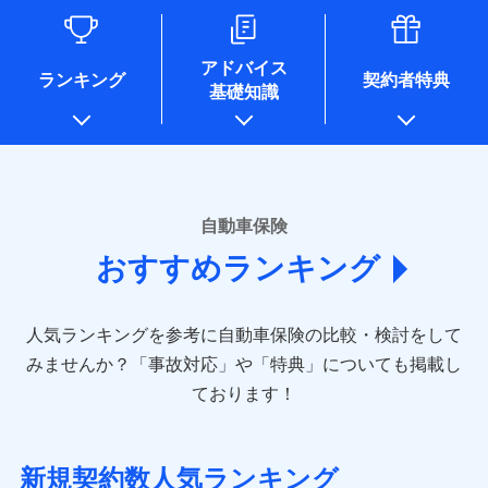
るために利用させていただくことがあります。）
各種セミナーの開催のため
コンサルティングサービスの実施のため
アドバイス
アンケートやキャンペーン等の実施のため
ランキング
契約者特典
基礎知識
上記に係る案内・手続き・管理等付帯業務を行うため
* 当社が委託を受けている保険会社の情報は、保険会社のホ
ームページに掲載しておりますので、ご確認ください。
■損害保険
あいおいニッセイ同和損害保険株式会社
自動車保険
(https://www.aioinissaydowa.co.jp/)
おすすめランキング
アクサ損害保険株式会社 (https://www.axa-
direct.co.jp/)
アニコム損害保険株式会社 (https://www.anicom-
人気ランキングを参考に自動車保険の比較・検討をして
sompo.co.jp/)
東京海上ダイレクト損害保険株式会社 (https://www.e-
みませんか？
「事故対応」や「特典」についても掲載し
design.net/)
ております！
AIG損害保険株式会社 (https://www.aig.co.jp/sonpo)
ＳＢＩ損害保険株式会社
(https://www.sbisonpo.co.jp/)
新規契約数人気ランキング
ジェイアイ傷害火災保険株式会社