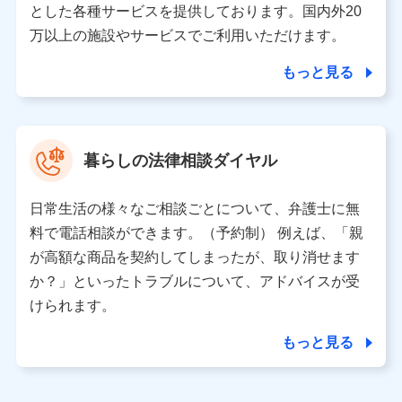
とした各種サービスを提供しております。国内外20
東京都千代田区永田町2丁目11番1号 山王パークタワー
万以上の施設やサービスでご利用いただけます。
株式会社NTTドコモ 代表取締役社長 前田 義晃
もっと見る
東京都中央区日本橋人形町2-14-10 アーバンネット日本橋
ビル 3F
株式会社ドコモ・インシュアランス 代表取締役社長 吉
村 忠義
暮らしの法律相談ダイヤル
※ 当社および株式会社NTTドコモは、お客さまの情報を利
用させていただくにあたっては、「NTTドコモ パーソナル
日常生活の様々なご相談ごとについて、弁護士に無
データ憲章」に定める行動原則を順守します 。
※ パーソナルデータダッシュボードの「第三者提供の管
料で電話相談ができます。（予約制） 例えば、「親
理」の設定状態にかかわらず、共同利用する場合がありま
が高額な商品を契約してしまったが、取り消せます
す。
か？」といったトラブルについて、アドバイスが受
※ dポイントクラブ会員ではないお客さま（2019年12月11
けられます。
日以降、一度もdポイントクラブ会員であったことがないお
客さまに限る）に関する、2019年12月10日以前に取得した
もっと見る
個人データは、こちら の利用目的の範囲内に限って共同利
用します。