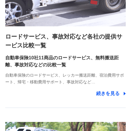
8.取引先個人情報
取引先としての選定業務、営業情報の提供業務、契約締結手
続き業務、取引管理業務、およびこれらに準ずる業務の遂行
のため
ロードサービス、事故対応など各社の提供サ
9.お問い合わせ情報
各種お問い合わせに対応するため
ービス比較一覧
自動車保険10社11商品のロードサービス、無料搬送距
10.受託業務の 個人情報
離、事故対応などの比較一覧
受託業務の遂行およびこれらに準ずる業務の遂行のため
自動車保険のロードサービス、レッカー搬送距離、宿泊費用サポ
11.マイカー通勤管理クラウド並びに法人向けASPサー
ート、帰宅・移動費用サポート、事故対応など…
ビスに関してのお問い合わせ情報
続きを見る
各種お問い合わせに対応するため
当社のサービスに関する情報提供や、皆様に有用なお知らせ
をお送りするため
アンケートの送付のため
当社のサービスや媒体の運営改善に必要なデータを解析し、
分析するため
当社の対応品質向上やお問い合わせ内容の正確な把握のため