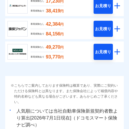
17,230
円
車両保険なし
お見積り
38,419
円
車両保険あり
42,384
円
車両保険なし
お見積り
84,156
円
車両保険あり
49,270
円
車両保険なし
お見積り
93,770
円
車両保険あり
こちらでご案内しております保険料は概算であり、実際にご契約い
ただける保険料とは異なります。また保険会社によって補償内容や
特約名称なども異なる場合がございます。あらかじめご了承くださ
い。
人気順については当社
新規契約者数よ
り算出[
年
月
日現在]（ドコモスマート保険
ナビ調べ）