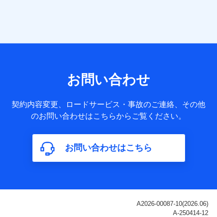
当社は株式会社NTTドコモ・フィナンシャルグループ
との間で、以下のとおり個人データを共同利用しま
す。
【共同して利用される利用データの項目】
当社または株式会社NTTドコモ・フィナンシャルグループが
サービス提供等を通じて取得した、以下の情報などの個人デ
お問い合わせ
ータ
基本情報
契約内容変更、ロードサービス・事故のご連絡、その他
氏名、電話番号、メールアドレス、お客さまの識別子、
のお問い合わせはこちらからご覧ください。
属性、連絡先、dポイントサービスのご利用に関する情
報。例として、dポイントカード番号、性別、年齢、家族
構成、住所、dポイント残高、dポイント利用履歴などが
お問い合わせはこちら
含まれます。
利用情報
当社または株式会社NTTドコモ・フィナンシャルグルー
プが提供する各種サービスなどのご契約・ご利用などに
関する情報。例として、当社または株式会社NTTドコ
モ・フィナンシャルグループが提供する各種サービスの
ご契約状態・ご利用履歴インターネット利用時の行動に
関する情報、アプリケーション利用時の行動に関する情