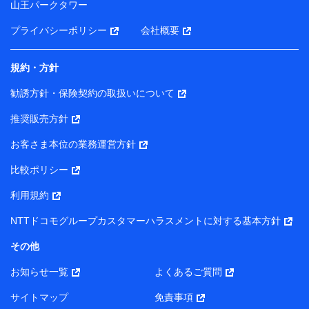
山王パークタワー
ータを分析して、お客さまの趣味・嗜好・傾向に応じた
サービス・商品等に関するご提案や広告の配信等を行う
プライバシーポリシー
会社概要
ことがあります。）
各種セミナーの開催のため
コンサルティングサービスの実施のため
規約・方針
アンケートやキャンペーン等の実施のため
上記に係る案内・手続き・管理等付帯業務を行うため
勧誘方針・保険契約の取扱いについて
【当該個人データの管理について責任を有する者の名称・住
推奨販売方針
所・代表者名】
お客さま本位の業務運営方針
当該個人データを取り扱う各共同利用者（詳細は次のとお
り）
比較ポリシー
東京都千代田区永田町2丁目11番1号 山王パークタワー
利用規約
株式会社NTTドコモ・フィナンシャルグループ 代表取締役
社長 廣井 孝史
NTTドコモグループカスタマーハラスメントに対する基本方針
東京都中央区日本橋人形町2-14-10 アーバンネット日本橋
その他
ビル 3F
お知らせ一覧
よくあるご質問
株式会社ドコモ・インシュアランス 代表取締役社長 吉
村 忠義
サイトマップ
免責事項