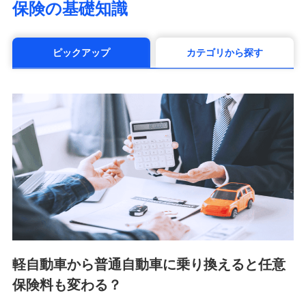
保険の基礎知識
（https://www.manulife.co.jp/）
三井住友海上あいおい生命保険株式会社
（https://www.msa-life.co.jp/）
ピックアップ
カテゴリから探す
メットライフ生命株式会社(https://www.metlife.co.jp/)
メディケア生命保険株式会社
（https://www.medicarelife.com/）
■少額短期保険
株式会社アシロ少額短期保険 (https://kailash.co.jp/)
SBIいきいき少額短期保険会社 (https://www.i-
sedai.com/)
SBIペット少額短期保険株式会社 (https://www.sbipet-
ssi.co.jp/)
SBIリスタ少額短期保険会社
(https://www.jishin.co.jp/)
スマートプラス少額短期保険株式会社
（https://www.smartplus-insurance.com/）
軽自動車から普通自動車に乗り換えると任意
チューリッヒ少額短期保険株式会社
保険料も変わる？
(https://www.zurichssi.co.jp/)
Tokio Marine X少額短期保険株式会社