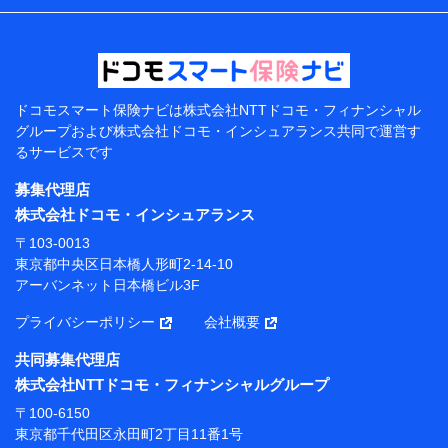
などの情報、ペットの種類や年齢などの情報などが含ま
れます。
提供当事者から受領当事者が個人データを取得する方法
電子的・電磁的方法等
【共同して利用する者の範囲】
ドコモスマート保険ナビは
株式会社NTTドコモ・フィナンシャル
グループおよび
株式会社ドコモ・インシュアランス共同で
運営す
当社
るサービスです
株式会社NTTドコモ・フィナンシャルグループ
募集代理店
【利用目的】
株式会社ドコモ・インシュアランス
当社または株式会社NTTドコモ・フィナンシャルグルー
〒103-0013
プが提供する保険関連サービスにおけるユーザー登録受
東京都中央区日本橋人形町2-14-10
付および管理のため
アーバンネット日本橋ビル3F
当社または株式会社NTTドコモ・フィナンシャルグルー
プと取引のあるもしくは委託を受けている保険会社・提
プライバシーポリシー
会社概要
携会社の保険その他に関する情報を提供するため、また
維持管理等の委託業務遂行のため、またそれらに付帯、
共同募集代理店
関連する当社または株式会社NTTドコモ・フィナンシャ
株式会社NTTドコモ・フィナンシャルグループ
ルグループおよび提携会社のサービスを案内、提供する
ため
〒100-6150
（各サービスで取得したサービス利用履歴、ウェブサイ
東京都千代田区永田町2丁目11番1号
トの閲覧履歴、購買履歴、ご契約内容等のパーソナルデ