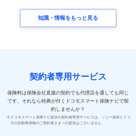
請求受付時、資料請求受付時又はユーザー登録受付時に
提供いただいた情報（氏名、住所、生年月日、性別、保
険契約者と被保険者の関係、保険加入の目的、保険商品
知識・情報をもっと見る
の内容、保険料、保険料のお支払方法、車のメーカーや
走行距離などの情報、建物の構造や築年数などの情報、
ペットの種類や年齢など）及びお客様との応対記録 （お
客様に提示した比較見積の試算結果情報、メールマガジ
ンを提供した際のメール内容や送信履歴の情報及び保険
の更改案内等を提供した際のメール内容や送信履歴など
の情報）が含まれます。
保険契約情報
当社又は株式会社NTTドコモが取得し、又は保有する保
険契約に関する情報。例として、保険契約者及び被保険
契約者専用サービス
者の氏名、住所、生年月日、性別、保険契約者と被保険
者の関係、保険加入の目的、保険商品の内容、保険料、
保険料のお支払方法、車のメーカーや走行距離などの情
保険料は保険会社直接の契約でも代理店を通しても同じ
報、建物の構造や築年数などの情報、ペットの種類や年
齢などの情報などが含まれます。
です。
それなら特典が付くドコモスマート保険ナビで契
約しませんか？
【共同して利用する者の範囲】
ドコモスマート保険ナビ提供の契約者専用サービスは、ソニー損保とドコ
当社
モの自動車保険のご契約者さまへの提供はございません。
株式会社NTTドコモ