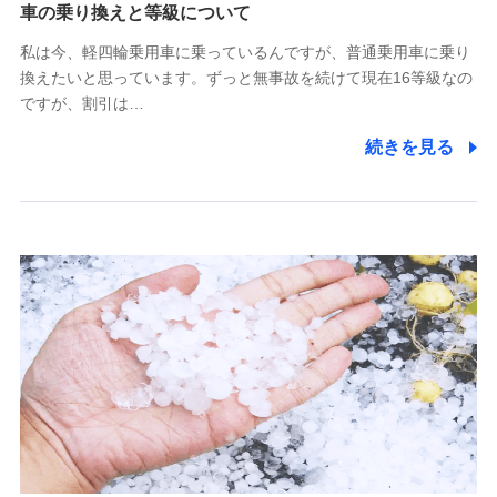
(https://www.tokiomarine-x.co.jp/)
車の乗り換えと等級について
ペットメディカルサポート株式会社
私は今、軽四輪乗用車に乗っているんですが、普通乗用車に乗り
(https://pshoken.co.jp/)
換えたいと思っています。ずっと無事故を続けて現在16等級なの
リトルファミリー少額短期保険株式会社
ですが、割引は…
(https://www.littlefamily-ssi.com/)
続きを見る
2.共同募集を行う代理店から受領する個人情報
郵便、電話、およびＥメール等により、当社と取引のあるも
しくは委託を受けている保険会社・提携会社の保険その他に
関する情報を提供し、金融商品等の契約を勧奨するため、ま
た維持管理等の委託業務遂行のため、またそれらに付帯、関
連する当社および提携会社のサービスを案内、提供するため
（なお、当社は複数の保険会社と取引があり、取得した個人
情報を取引のある他の保険会社の商品・サービスをご提案す
るために利用させていただくことがあります。）
上記に係る連絡・手続き・管理等付帯業務を行うため
3.セミナー募集サイトから取得した個人情報
各種セミナーの案内、開催のため
上記に係る連絡・手続き・管理等付帯業務を行うため