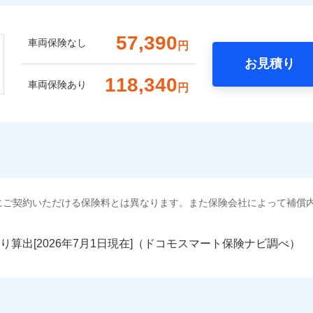
57,390
車両保険なし
円
お見積り
118,340
車両保険あり
円
にご契約いただける保険料とは異なります。また保険会社によって補償
り算出[
年
月
日現在]（ドコモスマート保険ナビ調べ）