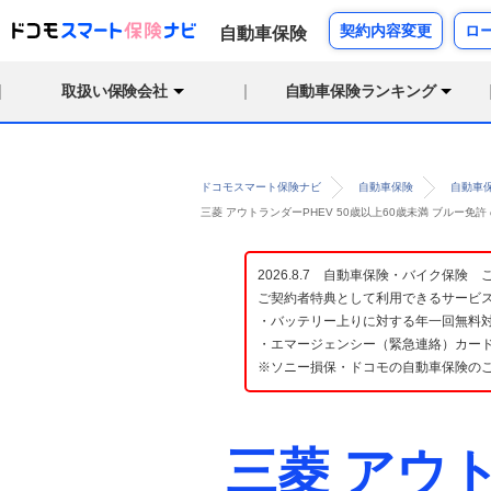
契約内容変更
ロ
自動車保険
取扱い保険会社
自動車保険ランキング
ドコモスマート保険ナビ
自動車保険
自動車
三菱 アウトランダーPHEV 50歳以上60歳未満 ブルー
2026.8.7 自動車保険・バイク保
ご契約者特典として利用できるサービ
・バッテリー上りに対する年一回無料対
・エマージェンシー（緊急連絡）カード
※ソニー損保・ドコモの自動車保険の
三菱 アウ