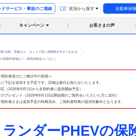
ードサービス・事故のご連絡
状況から探す
自動車保
キャンペーン
お客さまの声
保険 比較・見積もり ネットで安い保険料が今すぐわかる
免許 の保険料相場は？（車両保険あり／なし）
険 ご契約者並びにご検討中の皆様へ
スに下記を追加する予定です。詳細は後日お知らせいたします。
応（2026年9月1日から全契約者に提供開始予定）
のプレゼント（2026年9月1日以降始期のご契約をいただいた方に送付）
ご契約者さまは追加予定の特典含め、ご契約者特典の提供対象外となります。
トランダーPHEVの保