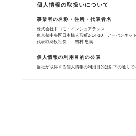
個人情報の取扱いについて
事業者の名称・住所・代表者名
株式会社ドコモ・インシュアランス
東京都中央区日本橋人形町2-14-10 アーバンネッ
代表取締役社長 吉村 忠義
個人情報の利用目的の公表
当社が取得する個人情報の利用目的は以下の通りで
1.見積請求受付時、資料請求受付時、ユーザー
ユーザー登録受付および、管理のため
郵便、電話、およびＥメール等により、当社と取引
め、また維持管理等の委託業務遂行のため、またそ
（なお、当社は複数の保険会社と取引があり、取得
各種セミナーの開催のため
コンサルティングサービスの実施のため
アンケートやキャンペーン等の実施のため
上記に係る案内・手続き・管理等付帯業務を行うた