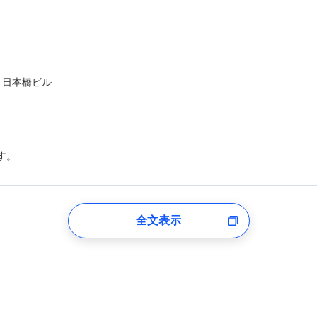
ト日本橋ビル
す。
登録受付時
全文表示
のあるもしくは委託を受けている保険会社・提携会社の保険その他に関
れらに付帯、関連する当社および提携会社のサービスを案内、提供する
した個人情報を取引のある他の保険会社の商品・サービスをご提案する
め