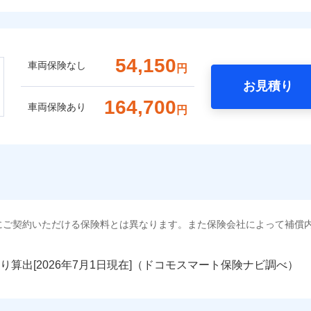
54,150
車両保険なし
円
お見積り
164,700
車両保険あり
円
にご契約いただける保険料とは異なります。また保険会社によって補償
り算出[
年
月
日現在]（ドコモスマート保険ナビ調べ）