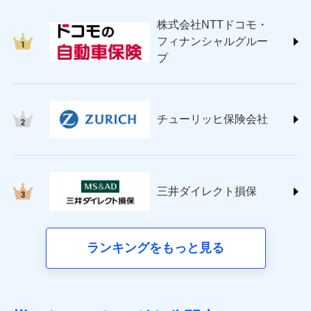
japan.co.jp/)
株式会社NTTドコモ・
ＳＯＭＰＯダイレクト損害保険株式会社
フィナンシャルグルー
(https://www.sompo-direct.co.jp/)
プ
チューリッヒ保険会社 (https://www.zurich.co.jp/)
東京海上日動火災保険株式会社
(https://www.tokiomarine-nichido.co.jp/)
日新火災海上保険株式会社
チューリッヒ保険会社
(https://www.nisshinfire.co.jp/)
ペット＆ファミリー損害保険株式会社
(https://www.petfamilyins.co.jp/)
三井住友海上火災保険株式会社 (https://www.ms-
ins.com/)
三井ダイレクト損保
三井ダイレクト損害保険株式会社
(https://www.mitsui-direct.co.jp/)
■生命保険
ランキングをもっと見る
アクサ生命保険株式会社（https://www.axa.co.jp/）
SBI生命保険株式会社（https://www.sbilife.co.jp/）
FWD生命保険株式会社（https://www.fwdlife.co.jp/）
ソニー生命保険株式会社