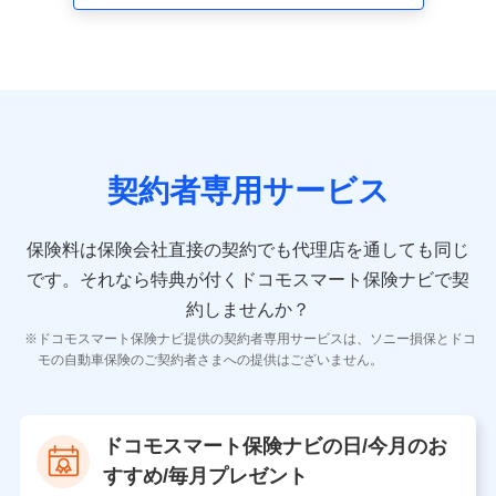
走行距離などの情報、建物の構造や築年数などの情報、
ペットの種類や年齢など）及びお客様との応対記録 （お
客様に提示した比較見積の試算結果情報、メールマガジ
ンを提供した際のメール内容や送信履歴の情報及び保険
の更改案内等を提供した際のメール内容や送信履歴など
の情報）が含まれます。
保険契約情報
当社又は株式会社NTTドコモが取得し、又は保有する保
険契約に関する情報。例として、保険契約者及び被保険
契約者専用サービス
者の氏名、住所、生年月日、性別、保険契約者と被保険
者の関係、保険加入の目的、保険商品の内容、保険料、
保険料のお支払方法、車のメーカーや走行距離などの情
保険料は保険会社直接の契約でも代理店を通しても同じ
報、建物の構造や築年数などの情報、ペットの種類や年
齢などの情報などが含まれます。
です。
それなら特典が付くドコモスマート保険ナビで契
約しませんか？
【共同して利用する者の範囲】
ドコモスマート保険ナビ提供の契約者専用サービスは、ソニー損保とドコ
当社
モの自動車保険のご契約者さまへの提供はございません。
株式会社NTTドコモ
【利用する者の利用目的】
ドコモスマート保険ナビの日/今月のお
当社又は株式会社NTTドコモが提供する保険関連サービ
すすめ/毎月プレゼント
スにおけるユーザ登録受付および管理のため