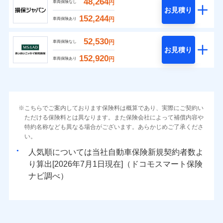
48,264
円
車両保険なし
お見積り
152,244
円
車両保険あり
52,530
円
車両保険なし
お見積り
152,920
円
車両保険あり
こちらでご案内しております保険料は概算であり、実際にご契約い
ただける保険料とは異なります。また保険会社によって補償内容や
特約名称なども異なる場合がございます。あらかじめご了承くださ
い。
人気順については当社
新規契約者数よ
り算出[
年
月
日現在]（ドコモスマート保険
ナビ調べ）