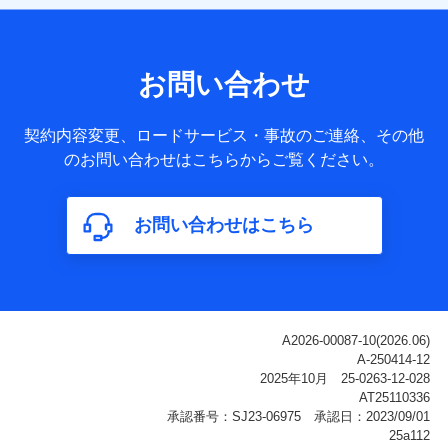
【共同して利用される利用データの項目】
当社または株式会社NTTドコモ・フィナンシャルグループが
サービス提供等を通じて取得した、以下の情報などの個人デ
お問い合わせ
ータ
基本情報
契約内容変更、ロードサービス・事故のご連絡、その他
氏名、電話番号、メールアドレス、お客さまの識別子、
のお問い合わせはこちらからご覧ください。
属性、連絡先、dポイントサービスのご利用に関する情
報。例として、dポイントカード番号、性別、年齢、家族
構成、住所、dポイント残高、dポイント利用履歴などが
お問い合わせはこちら
含まれます。
利用情報
当社または株式会社NTTドコモ・フィナンシャルグルー
プが提供する各種サービスなどのご契約・ご利用などに
関する情報。例として、当社または株式会社NTTドコ
モ・フィナンシャルグループが提供する各種サービスの
ご契約状態・ご利用履歴インターネット利用時の行動に
関する情報、アプリケーション利用時の行動に関する情
報、購入されたサービスや商品の名称・購入場所・決済
に関する情報、アンケートの回答に関する情報などが含
まれます。
保険関連サービス情報