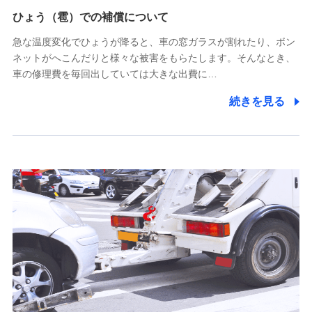
供し、金融商品等の契約を勧奨するため
ひょう（雹）での補償について
アンケートやキャンペーン等の実施のため
上記に係る連絡・手続き・管理等付帯業務を行うため
急な温度変化でひょうが降ると、車の窓ガラスが割れたり、ボン
ネットがへこんだりと様々な被害をもらたします。そんなとき、
5.通話録音にて取得する情報
車の修理費を毎回出していては大きな出費に…
電話対応の品質向上およびお問合せ内容の正確な把握のため
続きを見る
6.採用応募者の個人情報
採用選考および入社手続を実施するため
7.社員（従業者）の個人情報
人事･勤怠･健康・労務等の管理、給与支給、福利厚生・採用
退職関連処理等の各種手続きのため、当社と従業員または従
業員同士の連絡のため
8.取引先個人情報
取引先としての選定業務、営業情報の提供業務、契約締結手
続き業務、取引管理業務、およびこれらに準ずる業務の遂行
のため