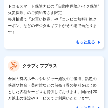
当社又は株式会社NTTドコモと取引のあるもしくは委託
を受けている保険会社・提携会社の保険その他に関する
ドコモスマート保険ナビの「自動車保険/バイク保険/
情報を提供するため、また維持管理等の委託業務遂行の
火災保険」のご契約者さま限定！
ため、またそれらに付帯、関連する当社、株式会社NTT
ドコモおよび提携会社のサービスを案内、提供するため
毎月抽選で「お買い物券」や「コンビニ無料引換ク
（各サービスで取得したサービス利用履歴、ウェブサイ
ーポン」などのデジタルギフトがその場で当たりま
トの閲覧履歴、購買履歴、ご契約内容等のパーソナルデ
ータを分析して、お客さまの趣味・嗜好・傾向に応じた
す！
サービス・商品等に関するご提案や広告の配信等を行う
ことがあります。）
もっと見る
各種セミナーの開催のため
コンサルティングサービスの実施のため
アンケートやキャンペーン等の実施のため
上記に係る案内・手続き・管理等付帯業務を行うため
クラブオフプラス
【当該個人データの管理について責任を有する者の名称・住
所・代表者名】
全国の有名ホテルやレジャー施設のご優待、話題の
当該個人データを取り扱う各共同利用者（詳細は次のとお
映画や舞台・美術館などの前売り券の割引をはじめ
り）
とした各種サービスを提供しております。国内外20
東京都千代田区永田町2丁目11番1号 山王パークタワー
万以上の施設やサービスでご利用いただけます。
株式会社NTTドコモ 代表取締役社長 前田 義晃