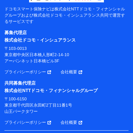
【共同して利用する者の範囲】
ドコモスマート保険ナビは
株式会社NTTドコモ・フィナンシャル
グループおよび
株式会社ドコモ・インシュアランス共同で
運営す
当社
るサービスです
株式会社NTTドコモ・フィナンシャルグループ
募集代理店
【利用目的】
株式会社ドコモ・インシュアランス
当社または株式会社NTTドコモ・フィナンシャルグルー
〒103-0013
プが提供する保険関連サービスにおけるユーザー登録受
東京都中央区日本橋人形町2-14-10
付および管理のため
アーバンネット日本橋ビル3F
当社または株式会社NTTドコモ・フィナンシャルグルー
プと取引のあるもしくは委託を受けている保険会社・提
プライバシーポリシー
会社概要
携会社の保険その他に関する情報を提供するため、また
維持管理等の委託業務遂行のため、またそれらに付帯、
共同募集代理店
関連する当社または株式会社NTTドコモ・フィナンシャ
株式会社NTTドコモ・フィナンシャルグループ
ルグループおよび提携会社のサービスを案内、提供する
ため
〒100-6150
（各サービスで取得したサービス利用履歴、ウェブサイ
東京都千代田区永田町2丁目11番1号
トの閲覧履歴、購買履歴、ご契約内容等のパーソナルデ
山王パークタワー
ータを分析して、お客さまの趣味・嗜好・傾向に応じた
サービス・商品等に関するご提案や広告の配信等を行う
プライバシーポリシー
会社概要
ことがあります。）
各種セミナーの開催のため