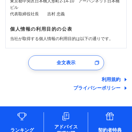
東京都中央区日本橋人形町2-14-10 アーバンネット日本橋
ビル
代表取締役社長 吉村 忠義
個人情報の利用目的の公表
当社が取得する個人情報の利用目的は以下の通りです。
1.見積請求受付時、資料請求受付時、ユーザー登録受
付時
全文表示
ユーザー登録受付および、管理のため
郵便、電話、およびＥメール等により、当社と取引のあるも
しくは委託を受けている保険会社・提携会社の保険その他に
利用規約
関する情報を提供し、金融商品等の契約を勧奨するため、ま
プライバシーポリシー
た維持管理等の委託業務遂行のため、またそれらに付帯、関
連する当社および提携会社のサービスを案内、提供するため
（なお、当社は複数の保険会社と取引があり、取得した個人
情報を取引のある他の保険会社の商品・サービスをご提案す
るために利用させていただくことがあります。）
各種セミナーの開催のため
コンサルティングサービスの実施のため
アドバイス
アンケートやキャンペーン等の実施のため
ランキング
契約者特典