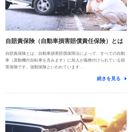
ネット日本橋ビル 3F
株式会社ドコモ・インシュアランス
個人情報の第三者提供について
当社ではご本人の同意がある場合または法令に基づく場合を
自賠責保険（自動車損害賠償責任保険）とは
除き、第三者に提供いたしません。
自賠責保険とは、自動車損害賠償保障法によって、すべての自動
業務の委託
車（原動機付自転車を含みます）に加入が義務付けられている損
当社は利用目的の達成に必要な範囲内において個人情報の取
害保険です。強制保険といわれています…
り扱いの全部または一部を委託する場合があります。
続きを見る
個人データの共同利用
当社は株式会社NTTドコモとの間で、以下のとおり個
人データを共同利用します。
【共同して利用される利用データの項目】
当社又は株式会社NTTドコモがサービス提供等を通じて取得
した、以下の情報などの個人データ