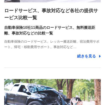
ロードサービス、事故対応など各社の提供サ
9.お問い合わせ情報
各種お問い合わせに対応するため
ービス比較一覧
自動車保険10社11商品のロードサービス、無料搬送距
10.受託業務の 個人情報
離、事故対応などの比較一覧
受託業務の遂行およびこれらに準ずる業務の遂行のため
自動車保険のロードサービス、レッカー搬送距離、宿泊費用サポ
11.マイカー通勤管理クラウド並びに法人向けASPサー
ート、帰宅・移動費用サポート、事故対応など…
ビスに関してのお問い合わせ情報
続きを見る
各種お問い合わせに対応するため
当社のサービスに関する情報提供や、皆様に有用なお知らせ
をお送りするため
アンケートの送付のため
当社のサービスや媒体の運営改善に必要なデータを解析し、
分析するため
当社の対応品質向上やお問い合わせ内容の正確な把握のため
個人情報保護管理者の職名、連絡先
株式会社ドコモ・インシュアランス 営業部長
〒103-0013 東京都中央区日本橋人形町2-14-10 アーバン