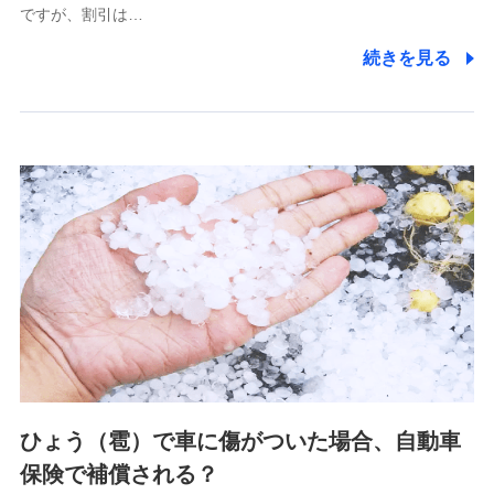
ですが、割引は…
(https://www.littlefamily-ssi.com/)
続きを見る
2.共同募集を行う代理店から受領する個人情報
郵便、電話、およびＥメール等により、当社と取引のあるも
しくは委託を受けている保険会社・提携会社の保険その他に
関する情報を提供し、金融商品等の契約を勧奨するため、ま
た維持管理等の委託業務遂行のため、またそれらに付帯、関
連する当社および提携会社のサービスを案内、提供するため
（なお、当社は複数の保険会社と取引があり、取得した個人
情報を取引のある他の保険会社の商品・サービスをご提案す
るために利用させていただくことがあります。）
上記に係る連絡・手続き・管理等付帯業務を行うため
3.セミナー募集サイトから取得した個人情報
各種セミナーの案内、開催のため
上記に係る連絡・手続き・管理等付帯業務を行うため
4.家族・友達紹介にて取得した個人情報
ひょう（雹）で車に傷がついた場合、自動車
被紹介者への連絡、及び当社と取引のあるもしくは委託を受
保険で補償される？
けている保険会社・提携会社の保険その他に関する情報を提