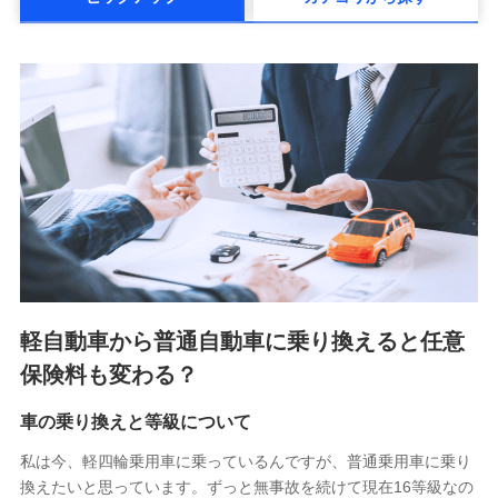
メットライフ生命株式会社(https://www.metlife.co.jp/)
メディケア生命保険株式会社
（https://www.medicarelife.com/）
■少額短期保険
株式会社アシロ少額短期保険 (https://kailash.co.jp/)
SBIいきいき少額短期保険会社 (https://www.i-
sedai.com/)
SBIペット少額短期保険株式会社 (https://www.sbipet-
ssi.co.jp/)
SBIリスタ少額短期保険会社
(https://www.jishin.co.jp/)
スマートプラス少額短期保険株式会社
（https://www.smartplus-insurance.com/）
軽自動車から普通自動車に乗り換えると任意
チューリッヒ少額短期保険株式会社
保険料も変わる？
(https://www.zurichssi.co.jp/)
Tokio Marine X少額短期保険株式会社
(https://www.tokiomarine-x.co.jp/)
車の乗り換えと等級について
ペットメディカルサポート株式会社
私は今、軽四輪乗用車に乗っているんですが、普通乗用車に乗り
(https://pshoken.co.jp/)
換えたいと思っています。ずっと無事故を続けて現在16等級なの
リトルファミリー少額短期保険株式会社