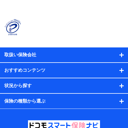
当社または株式会社NTTドコモ・フィナンシャルグルー
プが提供する保険関連サービスに関して取得し、又は保
有する情報。例として、見積請求受付時、資料請求受付
時又はユーザー登録受付時に提供いただいた情報（氏
名、住所、生年月日、性別、保険契約者と被保険者の関
係、保険加入の目的、保険商品の内容、保険料、保険料
のお支払方法、車のメーカーや走行距離などの情報、建
物の構造や築年数などの情報、ペットの種類や年齢な
ど）及びお客様との応対記録（お客様に提示した比較見
積の試算結果情報、メールマガジンを提供した際のメー
取扱い保険会社
ル内容や送信履歴の情報及び保険の更改案内等を提供し
た際のメール内容や送信履歴などの情報）が含まれま
す。
おすすめコンテンツ
保険契約情報
当社または株式会社NTTドコモ・フィナンシャルグルー
プが取得し、又は保有する保険契約に関する情報。例と
状況から探す
して、保険契約者及び被保険者の氏名、住所、生年月
日、性別、保険契約者と被保険者の関係、保険加入の目
的、保険商品の内容、保険料、保険料のお支払方法、車
保険の種類から選ぶ
のメーカーや走行距離などの情報、建物の構造や築年数
などの情報、ペットの種類や年齢などの情報などが含ま
れます。
提供当事者から受領当事者が個人データを取得する方法
電子的・電磁的方法等