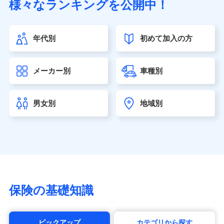
様々なランキングを公開中！
（https://www.sonylife.co.jp）
SOMPOひまわり生命保険株式会社
（https://www.himawari-life.co.jp/）
年代別
初めて加入の方
第一ネオ生命保険株式会社（https://neofirst.co.jp/）
大樹生命保険株式会社（https://www.taiju-life.co.jp）
太陽生命保険株式会社（https://www.taiyo-
メーカー別
車種別
seimei.co.jp）
チューリッヒ生命保険株式会社
（https://www.zurichlife.co.jp/）
男女別
地域別
東京海上日動あんしん生命保険株式会社
（https://www.tmn-anshin.co.jp/）
なないろ生命保険株式会社
（https://www.nanairolife.co.jp/）
日本生命保険相互会社（https://www.nissay.co.jp）
はなさく生命保険株式会社
（https://www.life8739.co.jp/）
マニュライフ生命保険株式会社
保険の基礎知識
（https://www.manulife.co.jp/）
三井住友海上あいおい生命保険株式会社
（https://www.msa-life.co.jp/）
ピックアップ
カテゴリから探す