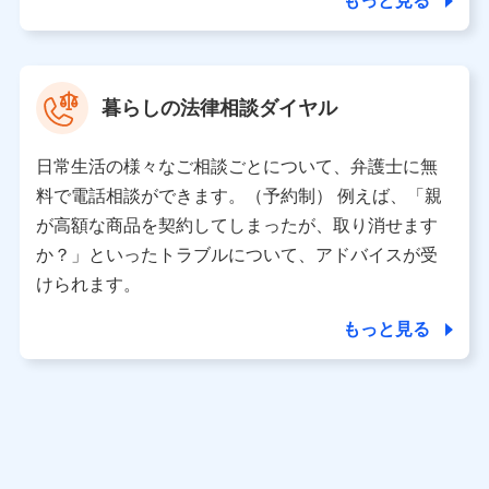
もっと見る
東京都中央区日本橋人形町2-14-10 アーバンネット日本橋
ビル 3F
株式会社ドコモ・インシュアランス 代表取締役社長 吉
村 忠義
暮らしの法律相談ダイヤル
※ 当社および株式会社NTTドコモは、お客さまの情報を利
用させていただくにあたっては、「NTTドコモ パーソナル
日常生活の様々なご相談ごとについて、弁護士に無
データ憲章」に定める行動原則を順守します 。
※ パーソナルデータダッシュボードの「第三者提供の管
料で電話相談ができます。（予約制） 例えば、「親
理」の設定状態にかかわらず、共同利用する場合がありま
が高額な商品を契約してしまったが、取り消せます
す。
か？」といったトラブルについて、アドバイスが受
※ dポイントクラブ会員ではないお客さま（2019年12月11
けられます。
日以降、一度もdポイントクラブ会員であったことがないお
客さまに限る）に関する、2019年12月10日以前に取得した
もっと見る
個人データは、こちら の利用目的の範囲内に限って共同利
用します。
当社は株式会社NTTドコモ・フィナンシャルグループ
との間で、以下のとおり個人データを共同利用しま
す。