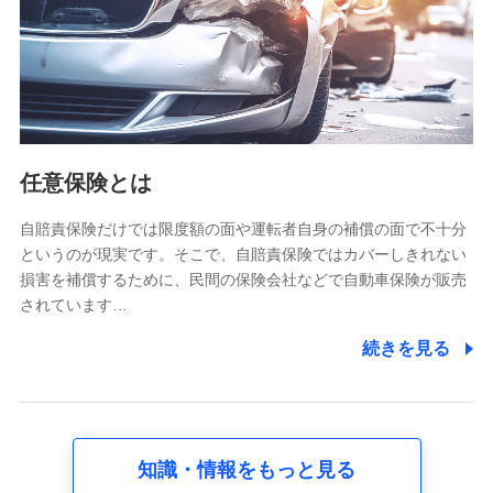
基本情報
氏名、電話番号、メールアドレス、お客さまの識別子、
属性、連絡先、dポイントサービスのご利用に関する情
報。例として、dポイントカード番号、性別、年齢、家族
構成、住所、dポイント残高、dポイント利用履歴などが
含まれます。
利用情報
任意保険とは
当社又は株式会社NTTドコモが提供する各種サービスな
どのご契約・ご利用などに関する情報。例として、当社
又は株式会社NTTドコモが提供する各種サービスのご契
自賠責保険だけでは限度額の面や運転者自身の補償の面で不十分
約状態・ご利用履歴インターネット利用時の行動に関す
というのが現実です。そこで、自賠責保険ではカバーしきれない
る情報、アプリケーション利用時の行動に関する情報、
損害を補償するために、民間の保険会社などで自動車保険が販売
購入されたサービスや商品の名称・購入場所・決済に関
されています…
する情報、アンケートの回答に関する情報などが含まれ
ます。
続きを見る
保険関連サービス情報
当社又は株式会社NTTドコモが提供する保険関連サービ
スに関して取得し、又は保有する情報。例として、見積
請求受付時、資料請求受付時又はユーザー登録受付時に
提供いただいた情報（氏名、住所、生年月日、性別、保
険契約者と被保険者の関係、保険加入の目的、保険商品
知識・情報をもっと見る
の内容、保険料、保険料のお支払方法、車のメーカーや