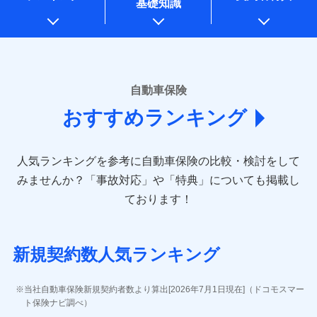
基礎知識
上記に係る案内・手続き・管理等付帯業務を行うため
* 当社が委託を受けている保険会社の情報は、保険会社のホ
ームページに掲載しておりますので、ご確認ください。
■損害保険
あいおいニッセイ同和損害保険株式会社
自動車保険
(https://www.aioinissaydowa.co.jp/)
おすすめランキング
アクサ損害保険株式会社 (https://www.axa-
direct.co.jp/)
アニコム損害保険株式会社 (https://www.anicom-
人気ランキングを参考に自動車保険の比較・検討をして
sompo.co.jp/)
東京海上ダイレクト損害保険株式会社 (https://www.e-
みませんか？
「事故対応」や「特典」についても掲載し
design.net/)
ております！
AIG損害保険株式会社 (https://www.aig.co.jp/sonpo)
ＳＢＩ損害保険株式会社
(https://www.sbisonpo.co.jp/)
新規契約数人気ランキング
ジェイアイ傷害火災保険株式会社
(https://www.jihoken.co.jp/)
ソニー損害保険株式会社
当社自動車保険新規契約者数より算出[2026年7月1日現在]（ドコモスマー
(https://www.sonysonpo.co.jp/)
ト保険ナビ調べ）
損害保険ジャパン株式会社 (https://www.sompo-