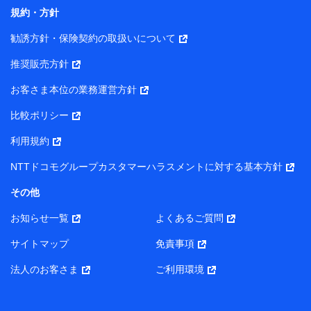
コンサルティングサービスの実施のため
規約・方針
アンケートやキャンペーン等の実施のため
上記に係る案内・手続き・管理等付帯業務を行うため
勧誘方針・保険契約の取扱いについて
【当該個人データの管理について責任を有する者の名称・住
推奨販売方針
所・代表者名】
お客さま本位の業務運営方針
当該個人データを取り扱う各共同利用者（詳細は次のとお
り）
比較ポリシー
東京都千代田区永田町2丁目11番1号 山王パークタワー
利用規約
株式会社NTTドコモ・フィナンシャルグループ 代表取締役
社長 廣井 孝史
NTTドコモグループカスタマーハラスメントに対する基本方針
東京都中央区日本橋人形町2-14-10 アーバンネット日本橋
その他
ビル 3F
お知らせ一覧
よくあるご質問
株式会社ドコモ・インシュアランス 代表取締役社長 吉
村 忠義
サイトマップ
免責事項
また当社は、オンライン面談による保険のご相談にあたっ
法人のお客さま
ご利用環境
て、以下の提携代理店とお客様の個人データを共同利用する
ことがあります。