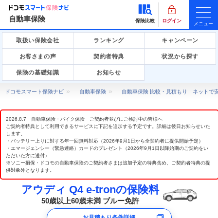
自動車保険
保険比較
ログイン
メニュー
取扱い保険会社
ランキング
キャンペーン
お客さまの声
契約者特典
状況から探す
保険の基礎知識
お知らせ
ドコモスマート保険ナビ
自動車保険
自動車保険 比較・見積もり ネットで
2026.8.7 自動車保険・バイク保険 ご契約者並びにご検討中の皆様へ
ご契約者特典として利用できるサービスに下記を追加する予定です。詳細は後日お知らせいた
します。
・バッテリー上りに対する年一回無料対応（2026年9月1日から全契約者に提供開始予定）
・エマージェンシー（緊急連絡）カードのプレゼント（2026年9月1日以降始期のご契約をい
ただいた方に送付）
※ソニー損保・ドコモの自動車保険のご契約者さまは追加予定の特典含め、ご契約者特典の提
供対象外となります。
アウディ Q4 e-tronの保険料
50歳以上60歳未満 ブルー免許
お見積もり条件詳細