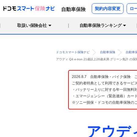
契約内容変更
ロ
自動車保険
取扱い保険会社
自動車保険ランキング
ドコモスマート保険ナビ
自動車保険
自動車
アウディ Q4 e-tron 21歳以上26歳未満 グリーン免許
2026.8.7 自動車保険・バイク保
ご契約者特典として利用できるサービ
・バッテリー上りに対する年一回無料対
・エマージェンシー（緊急連絡）カード
※ソニー損保・ドコモの自動車保険の
アウディ