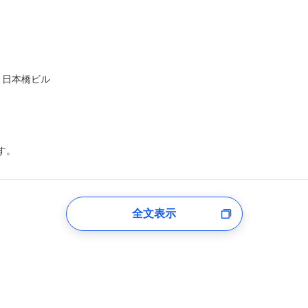
ト日本橋ビル
す。
登録受付時
全文表示
のあるもしくは委託を受けている保険会社・提携会社の保険その他に関
れらに付帯、関連する当社および提携会社のサービスを案内、提供する
した個人情報を取引のある他の保険会社の商品・サービスをご提案する
め