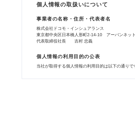
個人情報の取扱いについて
事業者の名称・住所・代表者名
株式会社ドコモ・インシュアランス
東京都中央区日本橋人形町2-14-10 アーバンネッ
代表取締役社長 吉村 忠義
個人情報の利用目的の公表
当社が取得する個人情報の利用目的は以下の通りで
1.見積請求受付時、資料請求受付時、ユーザー
ユーザー登録受付および、管理のため
郵便、電話、およびＥメール等により、当社と取引
め、また維持管理等の委託業務遂行のため、またそ
（なお、当社は複数の保険会社と取引があり、取得
各種セミナーの開催のため
コンサルティングサービスの実施のため
アンケートやキャンペーン等の実施のため
上記に係る案内・手続き・管理等付帯業務を行うた