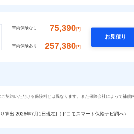
75,390
車両保険なし
円
お見積り
257,380
車両保険あり
円
にご契約いただける保険料とは異なります。また保険会社によって補償
り算出[
年
月
日現在]（ドコモスマート保険ナビ調べ）