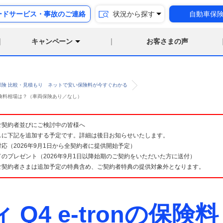
ードサービス・事故のご連絡
状況から探す
自動車保
キャンペーン
お客さまの声
保険 比較・見積もり ネットで安い保険料が今すぐわかる
 の保険料相場は？（車両保険あり／なし）
険 ご契約者並びにご検討中の皆様へ
スに下記を追加する予定です。詳細は後日お知らせいたします。
応（2026年9月1日から全契約者に提供開始予定）
のプレゼント（2026年9月1日以降始期のご契約をいただいた方に送付）
ご契約者さまは追加予定の特典含め、ご契約者特典の提供対象外となります。
 Q4 e-tronの保険料