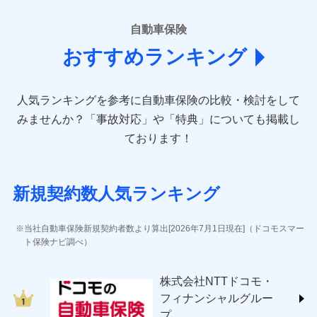
■損害保険
あいおいニッセイ同和損害保険株式会社
自動車保険
(https://www.aioinissaydowa.co.jp/)
おすすめランキング
アクサ損害保険株式会社 (https://www.axa-
direct.co.jp/)
アニコム損害保険株式会社 (https://www.anicom-
人気ランキングを参考に自動車保険の比較・検討をして
sompo.co.jp/)
東京海上ダイレクト損害保険株式会社 (https://www.e-
みませんか？
「事故対応」や「特典」についても掲載し
design.net/)
ております！
AIG損害保険株式会社 (https://www.aig.co.jp/sonpo)
ＳＢＩ損害保険株式会社
(https://www.sbisonpo.co.jp/)
新規契約数人気ランキング
ジェイアイ傷害火災保険株式会社
(https://www.jihoken.co.jp/)
ソニー損害保険株式会社
当社自動車保険新規契約者数より算出[2026年7月1日現在]（ドコモスマー
(https://www.sonysonpo.co.jp/)
ト保険ナビ調べ）
損害保険ジャパン株式会社 (https://www.sompo-
japan.co.jp/)
株式会社NTTドコモ・
ＳＯＭＰＯダイレクト損害保険株式会社
フィナンシャルグルー
(https://www.sompo-direct.co.jp/)
プ