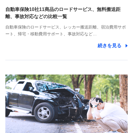
自動車保険10社11商品のロードサービス、無料搬送距
10.受託業務の 個人情報
離、事故対応などの比較一覧
受託業務の遂行およびこれらに準ずる業務の遂行のため
自動車保険のロードサービス、レッカー搬送距離、宿泊費用サポ
11.マイカー通勤管理クラウド並びに法人向けASPサー
ート、帰宅・移動費用サポート、事故対応など…
ビスに関してのお問い合わせ情報
続きを見る
各種お問い合わせに対応するため
当社のサービスに関する情報提供や、皆様に有用なお知らせ
をお送りするため
アンケートの送付のため
当社のサービスや媒体の運営改善に必要なデータを解析し、
分析するため
当社の対応品質向上やお問い合わせ内容の正確な把握のため
個人情報保護管理者の職名、連絡先
株式会社ドコモ・インシュアランス 営業部長
〒103-0013 東京都中央区日本橋人形町2-14-10 アーバン
ネット日本橋ビル 3F
株式会社ドコモ・インシュアランス
個人情報の第三者提供について