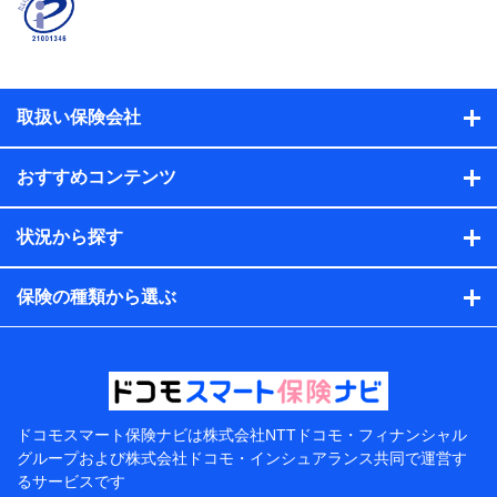
係、保険加入の目的、保険商品の内容、保険料、保険料
のお支払方法、車のメーカーや走行距離などの情報、建
物の構造や築年数などの情報、ペットの種類や年齢な
ど）及びお客様との応対記録（お客様に提示した比較見
積の試算結果情報、メールマガジンを提供した際のメー
取扱い保険会社
ル内容や送信履歴の情報及び保険の更改案内等を提供し
た際のメール内容や送信履歴などの情報）が含まれま
す。
おすすめコンテンツ
保険契約情報
当社または株式会社NTTドコモ・フィナンシャルグルー
プが取得し、又は保有する保険契約に関する情報。例と
状況から探す
して、保険契約者及び被保険者の氏名、住所、生年月
日、性別、保険契約者と被保険者の関係、保険加入の目
的、保険商品の内容、保険料、保険料のお支払方法、車
保険の種類から選ぶ
のメーカーや走行距離などの情報、建物の構造や築年数
などの情報、ペットの種類や年齢などの情報などが含ま
れます。
提供当事者から受領当事者が個人データを取得する方法
電子的・電磁的方法等
【共同して利用する者の範囲】
ドコモスマート保険ナビは
株式会社NTTドコモ・フィナンシャル
グループおよび
株式会社ドコモ・インシュアランス共同で
運営す
当社
るサービスです
株式会社NTTドコモ・フィナンシャルグループ