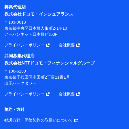
募集代理店
【利用目的】
株式会社ドコモ・インシュアランス
当社または株式会社NTTドコモ・フィナンシャルグルー
〒103-0013
プが提供する保険関連サービスにおけるユーザー登録受
東京都中央区日本橋人形町2-14-10
付および管理のため
アーバンネット日本橋ビル3F
当社または株式会社NTTドコモ・フィナンシャルグルー
プと取引のあるもしくは委託を受けている保険会社・提
プライバシーポリシー
会社概要
携会社の保険その他に関する情報を提供するため、また
維持管理等の委託業務遂行のため、またそれらに付帯、
共同募集代理店
関連する当社または株式会社NTTドコモ・フィナンシャ
株式会社NTTドコモ・フィナンシャルグループ
ルグループおよび提携会社のサービスを案内、提供する
ため
〒100-6150
（各サービスで取得したサービス利用履歴、ウェブサイ
東京都千代田区永田町2丁目11番1号
トの閲覧履歴、購買履歴、ご契約内容等のパーソナルデ
山王パークタワー
ータを分析して、お客さまの趣味・嗜好・傾向に応じた
サービス・商品等に関するご提案や広告の配信等を行う
プライバシーポリシー
会社概要
ことがあります。）
各種セミナーの開催のため
コンサルティングサービスの実施のため
規約・方針
アンケートやキャンペーン等の実施のため
上記に係る案内・手続き・管理等付帯業務を行うため
勧誘方針・保険契約の取扱いについて
【当該個人データの管理について責任を有する者の名称・住