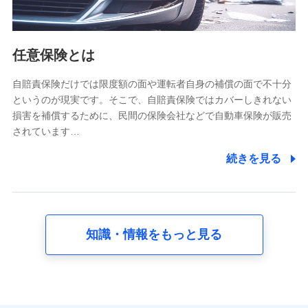
報。例として、dポイントカード番号、性別、年齢、家族
構成、住所、dポイント残高、dポイント利用履歴などが
含まれます。
利用情報
任意保険とは
当社又は株式会社NTTドコモが提供する各種サービスな
どのご契約・ご利用などに関する情報。例として、当社
又は株式会社NTTドコモが提供する各種サービスのご契
自賠責保険だけでは限度額の面や運転者自身の補償の面で不十分
約状態・ご利用履歴インターネット利用時の行動に関す
というのが現実です。そこで、自賠責保険ではカバーしきれない
る情報、アプリケーション利用時の行動に関する情報、
損害を補償するために、民間の保険会社などで自動車保険が販売
購入されたサービスや商品の名称・購入場所・決済に関
されています…
する情報、アンケートの回答に関する情報などが含まれ
ます。
続きを見る
保険関連サービス情報
当社又は株式会社NTTドコモが提供する保険関連サービ
スに関して取得し、又は保有する情報。例として、見積
請求受付時、資料請求受付時又はユーザー登録受付時に
提供いただいた情報（氏名、住所、生年月日、性別、保
険契約者と被保険者の関係、保険加入の目的、保険商品
知識・情報をもっと見る
の内容、保険料、保険料のお支払方法、車のメーカーや
走行距離などの情報、建物の構造や築年数などの情報、
ペットの種類や年齢など）及びお客様との応対記録 （お
客様に提示した比較見積の試算結果情報、メールマガジ
ンを提供した際のメール内容や送信履歴の情報及び保険
の更改案内等を提供した際のメール内容や送信履歴など