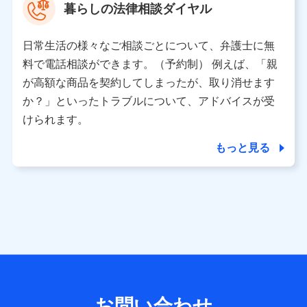
暮らしの法律相談ダイヤル
※ 当社および株式会社NTTドコモは、お客さまの情報を利
用させていただくにあたっては、「NTTドコモ パーソナル
日常生活の様々なご相談ごとについて、弁護士に無
データ憲章」に定める行動原則を順守します 。
※ パーソナルデータダッシュボードの「第三者提供の管
料で電話相談ができます。（予約制） 例えば、「親
理」の設定状態にかかわらず、共同利用する場合がありま
が高額な商品を契約してしまったが、取り消せます
す。
か？」といったトラブルについて、アドバイスが受
※ dポイントクラブ会員ではないお客さま（2019年12月11
けられます。
日以降、一度もdポイントクラブ会員であったことがないお
客さまに限る）に関する、2019年12月10日以前に取得した
もっと見る
個人データは、こちら の利用目的の範囲内に限って共同利
用します。
当社は株式会社NTTドコモ・フィナンシャルグループ
との間で、以下のとおり個人データを共同利用しま
す。
【共同して利用される利用データの項目】
当社または株式会社NTTドコモ・フィナンシャルグループが
サービス提供等を通じて取得した、以下の情報などの個人デ
お問い合わせ