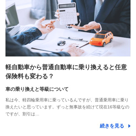
■少額短期保険
株式会社アシロ少額短期保険 (https://kailash.co.jp/)
SBIいきいき少額短期保険会社 (https://www.i-
sedai.com/)
SBIペット少額短期保険株式会社 (https://www.sbipet-
ssi.co.jp/)
SBIリスタ少額短期保険会社
(https://www.jishin.co.jp/)
スマートプラス少額短期保険株式会社
（https://www.smartplus-insurance.com/）
軽自動車から普通自動車に乗り換えると任意
チューリッヒ少額短期保険株式会社
保険料も変わる？
(https://www.zurichssi.co.jp/)
Tokio Marine X少額短期保険株式会社
(https://www.tokiomarine-x.co.jp/)
車の乗り換えと等級について
ペットメディカルサポート株式会社
私は今、軽四輪乗用車に乗っているんですが、普通乗用車に乗り
(https://pshoken.co.jp/)
換えたいと思っています。ずっと無事故を続けて現在16等級なの
リトルファミリー少額短期保険株式会社
ですが、割引は…
(https://www.littlefamily-ssi.com/)
続きを見る
2.共同募集を行う代理店から受領する個人情報