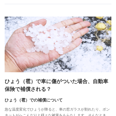
郵便、電話、およびＥメール等により、当社と取引のあるも
しくは委託を受けている保険会社・提携会社の保険その他に
関する情報を提供し、金融商品等の契約を勧奨するため、ま
た維持管理等の委託業務遂行のため、またそれらに付帯、関
連する当社および提携会社のサービスを案内、提供するため
（なお、当社は複数の保険会社と取引があり、取得した個人
情報を取引のある他の保険会社の商品・サービスをご提案す
るために利用させていただくことがあります。）
上記に係る連絡・手続き・管理等付帯業務を行うため
3.セミナー募集サイトから取得した個人情報
各種セミナーの案内、開催のため
上記に係る連絡・手続き・管理等付帯業務を行うため
4.家族・友達紹介にて取得した個人情報
ひょう（雹）で車に傷がついた場合、自動車
被紹介者への連絡、及び当社と取引のあるもしくは委託を受
保険で補償される？
けている保険会社・提携会社の保険その他に関する情報を提
供し、金融商品等の契約を勧奨するため
ひょう（雹）での補償について
アンケートやキャンペーン等の実施のため
上記に係る連絡・手続き・管理等付帯業務を行うため
急な温度変化でひょうが降ると、車の窓ガラスが割れたり、ボン
ネットがへこんだりと様々な被害をもらたします。そんなとき、