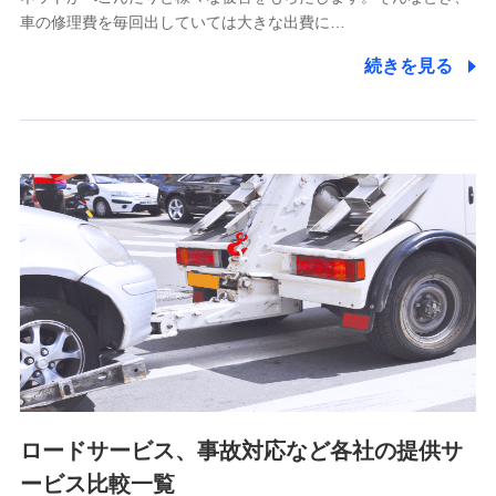
5.通話録音にて取得する情報
車の修理費を毎回出していては大きな出費に…
電話対応の品質向上およびお問合せ内容の正確な把握のため
続きを見る
6.採用応募者の個人情報
採用選考および入社手続を実施するため
7.社員（従業者）の個人情報
人事･勤怠･健康・労務等の管理、給与支給、福利厚生・採用
退職関連処理等の各種手続きのため、当社と従業員または従
業員同士の連絡のため
8.取引先個人情報
取引先としての選定業務、営業情報の提供業務、契約締結手
続き業務、取引管理業務、およびこれらに準ずる業務の遂行
のため
ロードサービス、事故対応など各社の提供サ
9.お問い合わせ情報
各種お問い合わせに対応するため
ービス比較一覧