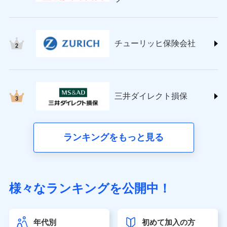
チューリッヒ保険会社 (https://www.zurich.co.jp/)
東京海上日動火災保険株式会社
(https://www.tokiomarine-nichido.co.jp/)
日新火災海上保険株式会社
チューリッヒ保険会社
(https://www.nisshinfire.co.jp/)
ペット＆ファミリー損害保険株式会社
(https://www.petfamilyins.co.jp/)
三井住友海上火災保険株式会社 (https://www.ms-
ins.com/)
三井ダイレクト損保
三井ダイレクト損害保険株式会社
(https://www.mitsui-direct.co.jp/)
■生命保険
ランキングをもっと見る
アクサ生命保険株式会社（https://www.axa.co.jp/）
SBI生命保険株式会社（https://www.sbilife.co.jp/）
FWD生命保険株式会社（https://www.fwdlife.co.jp/）
ソニー生命保険株式会社
様々なランキングを公開中！
（https://www.sonylife.co.jp）
SOMPOひまわり生命保険株式会社
（https://www.himawari-life.co.jp/）
年代別
初めて加入の方
第一ネオ生命保険株式会社（https://neofirst.co.jp/）