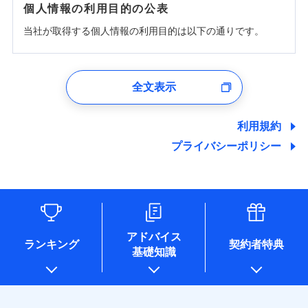
個人情報の利用目的の公表
当社が取得する個人情報の利用目的は以下の通りです。
1.見積請求受付時、資料請求受付時、ユーザー登録受
付時
全文表示
ユーザー登録受付および、管理のため
郵便、電話、およびＥメール等により、当社と取引のあるも
しくは委託を受けている保険会社・提携会社の保険その他に
利用規約
関する情報を提供し、金融商品等の契約を勧奨するため、ま
プライバシーポリシー
た維持管理等の委託業務遂行のため、またそれらに付帯、関
連する当社および提携会社のサービスを案内、提供するため
（なお、当社は複数の保険会社と取引があり、取得した個人
情報を取引のある他の保険会社の商品・サービスをご提案す
るために利用させていただくことがあります。）
各種セミナーの開催のため
コンサルティングサービスの実施のため
アドバイス
アンケートやキャンペーン等の実施のため
ランキング
契約者特典
基礎知識
上記に係る案内・手続き・管理等付帯業務を行うため
* 当社が委託を受けている保険会社の情報は、保険会社のホ
ームページに掲載しておりますので、ご確認ください。