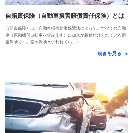
当社ではご本人の同意がある場合または法令に基づく場合を
自賠責保険（自動車損害賠償責任保険）とは
除き、第三者に提供いたしません。
自賠責保険とは、自動車損害賠償保障法によって、すべての自動
業務の委託
車（原動機付自転車を含みます）に加入が義務付けられている損
当社は利用目的の達成に必要な範囲内において個人情報の取
害保険です。強制保険といわれています…
り扱いの全部または一部を委託する場合があります。
続きを見る
個人データの共同利用
当社は株式会社NTTドコモとの間で、以下のとおり個
人データを共同利用します。
【共同して利用される利用データの項目】
当社又は株式会社NTTドコモがサービス提供等を通じて取得
した、以下の情報などの個人データ
基本情報
氏名、電話番号、メールアドレス、お客さまの識別子、
属性、連絡先、dポイントサービスのご利用に関する情