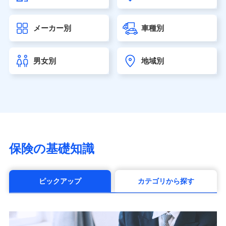
大樹生命保険株式会社（https://www.taiju-life.co.jp）
太陽生命保険株式会社（https://www.taiyo-
メーカー別
車種別
seimei.co.jp）
チューリッヒ生命保険株式会社
（https://www.zurichlife.co.jp/）
男女別
地域別
東京海上日動あんしん生命保険株式会社
（https://www.tmn-anshin.co.jp/）
なないろ生命保険株式会社
（https://www.nanairolife.co.jp/）
日本生命保険相互会社（https://www.nissay.co.jp）
はなさく生命保険株式会社
（https://www.life8739.co.jp/）
マニュライフ生命保険株式会社
保険の基礎知識
（https://www.manulife.co.jp/）
三井住友海上あいおい生命保険株式会社
（https://www.msa-life.co.jp/）
ピックアップ
カテゴリから探す
メットライフ生命株式会社(https://www.metlife.co.jp/)
メディケア生命保険株式会社
（https://www.medicarelife.com/）