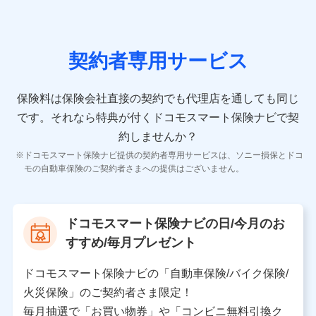
の情報）が含まれます。
保険契約情報
当社又は株式会社NTTドコモが取得し、又は保有する保
険契約に関する情報。例として、保険契約者及び被保険
契約者専用サービス
者の氏名、住所、生年月日、性別、保険契約者と被保険
者の関係、保険加入の目的、保険商品の内容、保険料、
保険料のお支払方法、車のメーカーや走行距離などの情
保険料は保険会社直接の契約でも代理店を通しても同じ
報、建物の構造や築年数などの情報、ペットの種類や年
齢などの情報などが含まれます。
です。
それなら特典が付くドコモスマート保険ナビで契
約しませんか？
【共同して利用する者の範囲】
ドコモスマート保険ナビ提供の契約者専用サービスは、ソニー損保とドコ
当社
モの自動車保険のご契約者さまへの提供はございません。
株式会社NTTドコモ
【利用する者の利用目的】
ドコモスマート保険ナビの日/今月のお
当社又は株式会社NTTドコモが提供する保険関連サービ
すすめ/毎月プレゼント
スにおけるユーザ登録受付および管理のため
当社又は株式会社NTTドコモと取引のあるもしくは委託
を受けている保険会社・提携会社の保険その他に関する
ドコモスマート保険ナビの「自動車保険/バイク保険/
情報を提供するため、また維持管理等の委託業務遂行の
火災保険」のご契約者さま限定！
ため、またそれらに付帯、関連する当社、株式会社NTT
ドコモおよび提携会社のサービスを案内、提供するため
毎月抽選で「お買い物券」や「コンビニ無料引換ク