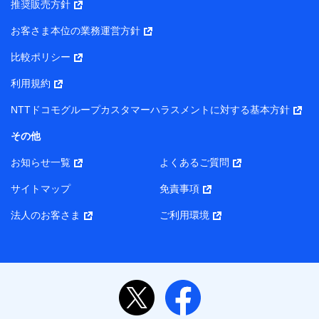
推奨販売方針
所・代表者名】
お客さま本位の業務運営方針
当該個人データを取り扱う各共同利用者（詳細は次のとお
り）
比較ポリシー
東京都千代田区永田町2丁目11番1号 山王パークタワー
利用規約
株式会社NTTドコモ・フィナンシャルグループ 代表取締役
社長 廣井 孝史
NTTドコモグループカスタマーハラスメントに対する基本方針
東京都中央区日本橋人形町2-14-10 アーバンネット日本橋
その他
ビル 3F
お知らせ一覧
よくあるご質問
株式会社ドコモ・インシュアランス 代表取締役社長 吉
村 忠義
サイトマップ
免責事項
また当社は、オンライン面談による保険のご相談にあたっ
法人のお客さま
ご利用環境
て、以下の提携代理店とお客様の個人データを共同利用する
ことがあります。
1. 共同利用する個人データの項目
氏名、生年月日、住所、メールアドレス、電話番号、個
人の属性に関する情報、資料請求の情報（有無を含みま