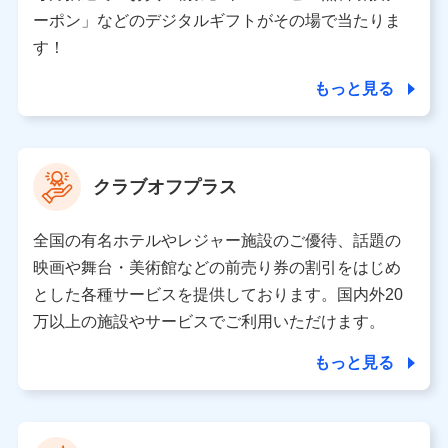
（各サービスで取得したサービス利用履歴、ウェブサイ
ーポン」などのデジタルギフトがその場で当たりま
トの閲覧履歴、購買履歴、ご契約内容等のパーソナルデ
ータを分析して、お客さまの趣味・嗜好・傾向に応じた
す！
サービス・商品等に関するご提案や広告の配信等を行う
ことがあります。）
もっと見る
各種セミナーの開催のため
コンサルティングサービスの実施のため
アンケートやキャンペーン等の実施のため
上記に係る案内・手続き・管理等付帯業務を行うため
クラブオフプラス
【当該個人データの管理について責任を有する者の名称・住
所・代表者名】
全国の有名ホテルやレジャー施設のご優待、話題の
当該個人データを取り扱う各共同利用者（詳細は次のとお
映画や舞台・美術館などの前売り券の割引をはじめ
り）
とした各種サービスを提供しております。国内外20
東京都千代田区永田町2丁目11番1号 山王パークタワー
万以上の施設やサービスでご利用いただけます。
株式会社NTTドコモ 代表取締役社長 前田 義晃
もっと見る
東京都中央区日本橋人形町2-14-10 アーバンネット日本橋
ビル 3F
株式会社ドコモ・インシュアランス 代表取締役社長 吉
村 忠義