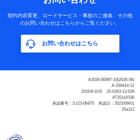
ータ
基本情報
契約内容変更、ロードサービス・事故のご連絡、その他
氏名、電話番号、メールアドレス、お客さまの識別子、
のお問い合わせはこちらからご覧ください。
属性、連絡先、dポイントサービスのご利用に関する情
報。例として、dポイントカード番号、性別、年齢、家族
構成、住所、dポイント残高、dポイント利用履歴などが
お問い合わせはこちら
含まれます。
利用情報
当社または株式会社NTTドコモ・フィナンシャルグルー
プが提供する各種サービスなどのご契約・ご利用などに
関する情報。例として、当社または株式会社NTTドコ
モ・フィナンシャルグループが提供する各種サービスの
ご契約状態・ご利用履歴インターネット利用時の行動に
関する情報、アプリケーション利用時の行動に関する情
報、購入されたサービスや商品の名称・購入場所・決済
に関する情報、アンケートの回答に関する情報などが含
まれます。
保険関連サービス情報
当社または株式会社NTTドコモ・フィナンシャルグルー
プが提供する保険関連サービスに関して取得し、又は保
有する情報。例として、見積請求受付時、資料請求受付
時又はユーザー登録受付時に提供いただいた情報（氏
名、住所、生年月日、性別、保険契約者と被保険者の関