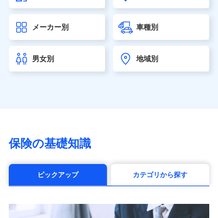
大樹生命保険株式会社（https://www.taiju-life.co.jp）
太陽生命保険株式会社（https://www.taiyo-
メーカー別
車種別
seimei.co.jp）
チューリッヒ生命保険株式会社
（https://www.zurichlife.co.jp/）
男女別
地域別
東京海上日動あんしん生命保険株式会社
（https://www.tmn-anshin.co.jp/）
なないろ生命保険株式会社
（https://www.nanairolife.co.jp/）
日本生命保険相互会社（https://www.nissay.co.jp）
はなさく生命保険株式会社
（https://www.life8739.co.jp/）
マニュライフ生命保険株式会社
保険の基礎知識
（https://www.manulife.co.jp/）
三井住友海上あいおい生命保険株式会社
（https://www.msa-life.co.jp/）
ピックアップ
カテゴリから探す
メットライフ生命株式会社(https://www.metlife.co.jp/)
メディケア生命保険株式会社
（https://www.medicarelife.com/）