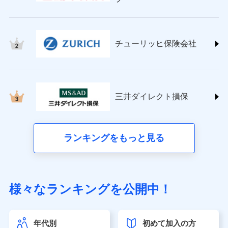
チューリッヒ保険会社 (https://www.zurich.co.jp/)
東京海上日動火災保険株式会社
(https://www.tokiomarine-nichido.co.jp/)
日新火災海上保険株式会社
チューリッヒ保険会社
(https://www.nisshinfire.co.jp/)
ペット＆ファミリー損害保険株式会社
(https://www.petfamilyins.co.jp/)
三井住友海上火災保険株式会社 (https://www.ms-
ins.com/)
三井ダイレクト損保
三井ダイレクト損害保険株式会社
(https://www.mitsui-direct.co.jp/)
■生命保険
ランキングをもっと見る
アクサ生命保険株式会社（https://www.axa.co.jp/）
SBI生命保険株式会社（https://www.sbilife.co.jp/）
FWD生命保険株式会社（https://www.fwdlife.co.jp/）
ソニー生命保険株式会社
様々なランキングを公開中！
（https://www.sonylife.co.jp）
SOMPOひまわり生命保険株式会社
（https://www.himawari-life.co.jp/）
年代別
初めて加入の方
第一ネオ生命保険株式会社（https://neofirst.co.jp/）