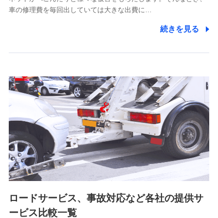
5.通話録音にて取得する情報
車の修理費を毎回出していては大きな出費に…
電話対応の品質向上およびお問合せ内容の正確な把握のため
続きを見る
6.採用応募者の個人情報
採用選考および入社手続を実施するため
7.社員（従業者）の個人情報
人事･勤怠･健康・労務等の管理、給与支給、福利厚生・採用
退職関連処理等の各種手続きのため、当社と従業員または従
業員同士の連絡のため
8.取引先個人情報
取引先としての選定業務、営業情報の提供業務、契約締結手
続き業務、取引管理業務、およびこれらに準ずる業務の遂行
のため
ロードサービス、事故対応など各社の提供サ
9.お問い合わせ情報
各種お問い合わせに対応するため
ービス比較一覧