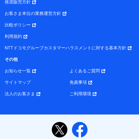
推奨販売方針
所・代表者名】
お客さま本位の業務運営方針
当該個人データを取り扱う各共同利用者（詳細は次のとお
り）
比較ポリシー
東京都千代田区永田町2丁目11番1号 山王パークタワー
利用規約
株式会社NTTドコモ・フィナンシャルグループ 代表取締役
社長 廣井 孝史
NTTドコモグループカスタマーハラスメントに対する基本方針
東京都中央区日本橋人形町2-14-10 アーバンネット日本橋
その他
ビル 3F
お知らせ一覧
よくあるご質問
株式会社ドコモ・インシュアランス 代表取締役社長 吉
村 忠義
サイトマップ
免責事項
また当社は、オンライン面談による保険のご相談にあたっ
法人のお客さま
ご利用環境
て、以下の提携代理店とお客様の個人データを共同利用する
ことがあります。
1. 共同利用する個人データの項目
氏名、生年月日、住所、メールアドレス、電話番号、個
人の属性に関する情報、資料請求の情報（有無を含みま