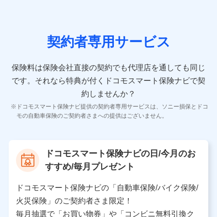
の情報）が含まれます。
保険契約情報
当社又は株式会社NTTドコモが取得し、又は保有する保
険契約に関する情報。例として、保険契約者及び被保険
契約者専用サービス
者の氏名、住所、生年月日、性別、保険契約者と被保険
者の関係、保険加入の目的、保険商品の内容、保険料、
保険料のお支払方法、車のメーカーや走行距離などの情
保険料は保険会社直接の契約でも代理店を通しても同じ
報、建物の構造や築年数などの情報、ペットの種類や年
齢などの情報などが含まれます。
です。
それなら特典が付くドコモスマート保険ナビで契
約しませんか？
【共同して利用する者の範囲】
ドコモスマート保険ナビ提供の契約者専用サービスは、ソニー損保とドコ
当社
モの自動車保険のご契約者さまへの提供はございません。
株式会社NTTドコモ
【利用する者の利用目的】
ドコモスマート保険ナビの日/今月のお
当社又は株式会社NTTドコモが提供する保険関連サービ
すすめ/毎月プレゼント
スにおけるユーザ登録受付および管理のため
当社又は株式会社NTTドコモと取引のあるもしくは委託
を受けている保険会社・提携会社の保険その他に関する
ドコモスマート保険ナビの「自動車保険/バイク保険/
情報を提供するため、また維持管理等の委託業務遂行の
火災保険」のご契約者さま限定！
ため、またそれらに付帯、関連する当社、株式会社NTT
ドコモおよび提携会社のサービスを案内、提供するため
毎月抽選で「お買い物券」や「コンビニ無料引換ク