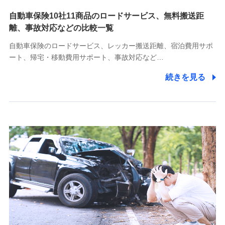
自動車保険10社11商品のロードサービス、無料搬送距
10.受託業務の 個人情報
離、事故対応などの比較一覧
受託業務の遂行およびこれらに準ずる業務の遂行のため
自動車保険のロードサービス、レッカー搬送距離、宿泊費用サポ
11.マイカー通勤管理クラウド並びに法人向けASPサー
ート、帰宅・移動費用サポート、事故対応など…
ビスに関してのお問い合わせ情報
続きを見る
各種お問い合わせに対応するため
当社のサービスに関する情報提供や、皆様に有用なお知らせ
をお送りするため
アンケートの送付のため
当社のサービスや媒体の運営改善に必要なデータを解析し、
分析するため
当社の対応品質向上やお問い合わせ内容の正確な把握のため
個人情報保護管理者の職名、連絡先
株式会社ドコモ・インシュアランス 営業部長
〒103-0013 東京都中央区日本橋人形町2-14-10 アーバン
ネット日本橋ビル 3F
株式会社ドコモ・インシュアランス
個人情報の第三者提供について