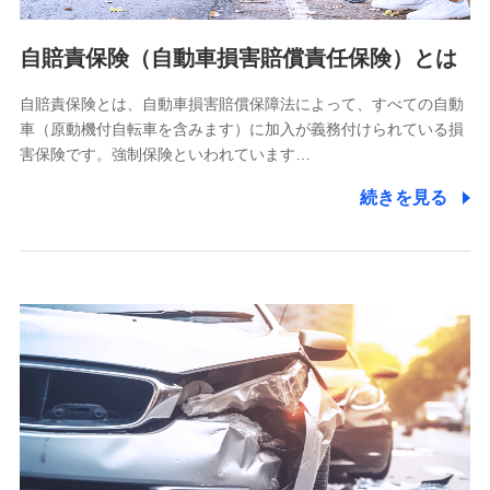
当社ではご本人の同意がある場合または法令に基づく場合を
自賠責保険（自動車損害賠償責任保険）とは
除き、第三者に提供いたしません。
自賠責保険とは、自動車損害賠償保障法によって、すべての自動
業務の委託
車（原動機付自転車を含みます）に加入が義務付けられている損
当社は利用目的の達成に必要な範囲内において個人情報の取
害保険です。強制保険といわれています…
り扱いの全部または一部を委託する場合があります。
続きを見る
個人データの共同利用
当社は株式会社NTTドコモとの間で、以下のとおり個
人データを共同利用します。
【共同して利用される利用データの項目】
当社又は株式会社NTTドコモがサービス提供等を通じて取得
した、以下の情報などの個人データ
基本情報
氏名、電話番号、メールアドレス、お客さまの識別子、
属性、連絡先、dポイントサービスのご利用に関する情