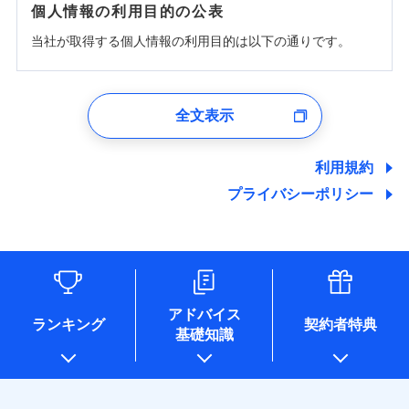
個人情報の利用目的の公表
当社が取得する個人情報の利用目的は以下の通りです。
1.見積請求受付時、資料請求受付時、ユーザー登録受
付時
全文表示
ユーザー登録受付および、管理のため
郵便、電話、およびＥメール等により、当社と取引のあるも
しくは委託を受けている保険会社・提携会社の保険その他に
利用規約
関する情報を提供し、金融商品等の契約を勧奨するため、ま
プライバシーポリシー
た維持管理等の委託業務遂行のため、またそれらに付帯、関
連する当社および提携会社のサービスを案内、提供するため
（なお、当社は複数の保険会社と取引があり、取得した個人
情報を取引のある他の保険会社の商品・サービスをご提案す
るために利用させていただくことがあります。）
各種セミナーの開催のため
コンサルティングサービスの実施のため
アドバイス
アンケートやキャンペーン等の実施のため
ランキング
契約者特典
基礎知識
上記に係る案内・手続き・管理等付帯業務を行うため
* 当社が委託を受けている保険会社の情報は、保険会社のホ
ームページに掲載しておりますので、ご確認ください。