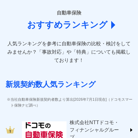
■損害保険
あいおいニッセイ同和損害保険株式会社
自動車保険
(https://www.aioinissaydowa.co.jp/)
おすすめランキング
アクサ損害保険株式会社 (https://www.axa-
direct.co.jp/)
アニコム損害保険株式会社 (https://www.anicom-
人気ランキングを参考に自動車保険の比較・検討をして
sompo.co.jp/)
東京海上ダイレクト損害保険株式会社 (https://www.e-
みませんか？
「事故対応」や「特典」についても掲載し
design.net/)
ております！
AIG損害保険株式会社 (https://www.aig.co.jp/sonpo)
ＳＢＩ損害保険株式会社
(https://www.sbisonpo.co.jp/)
新規契約数人気ランキング
ジェイアイ傷害火災保険株式会社
(https://www.jihoken.co.jp/)
ソニー損害保険株式会社
当社自動車保険新規契約者数より算出[2026年7月1日現在]（ドコモスマー
(https://www.sonysonpo.co.jp/)
ト保険ナビ調べ）
損害保険ジャパン株式会社 (https://www.sompo-
japan.co.jp/)
株式会社NTTドコモ・
ＳＯＭＰＯダイレクト損害保険株式会社
フィナンシャルグルー
(https://www.sompo-direct.co.jp/)
プ