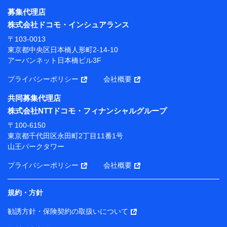
募集代理店
【利用目的】
株式会社ドコモ・インシュアランス
当社または株式会社NTTドコモ・フィナンシャルグルー
〒103-0013
プが提供する保険関連サービスにおけるユーザー登録受
東京都中央区日本橋人形町2-14-10
付および管理のため
アーバンネット日本橋ビル3F
当社または株式会社NTTドコモ・フィナンシャルグルー
プと取引のあるもしくは委託を受けている保険会社・提
プライバシーポリシー
会社概要
携会社の保険その他に関する情報を提供するため、また
維持管理等の委託業務遂行のため、またそれらに付帯、
共同募集代理店
関連する当社または株式会社NTTドコモ・フィナンシャ
株式会社NTTドコモ・フィナンシャルグループ
ルグループおよび提携会社のサービスを案内、提供する
ため
〒100-6150
（各サービスで取得したサービス利用履歴、ウェブサイ
東京都千代田区永田町2丁目11番1号
トの閲覧履歴、購買履歴、ご契約内容等のパーソナルデ
山王パークタワー
ータを分析して、お客さまの趣味・嗜好・傾向に応じた
サービス・商品等に関するご提案や広告の配信等を行う
プライバシーポリシー
会社概要
ことがあります。）
各種セミナーの開催のため
コンサルティングサービスの実施のため
規約・方針
アンケートやキャンペーン等の実施のため
上記に係る案内・手続き・管理等付帯業務を行うため
勧誘方針・保険契約の取扱いについて
【当該個人データの管理について責任を有する者の名称・住