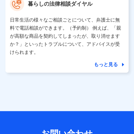
暮らしの法律相談ダイヤル
※ 当社および株式会社NTTドコモは、お客さまの情報を利
用させていただくにあたっては、「NTTドコモ パーソナル
日常生活の様々なご相談ごとについて、弁護士に無
データ憲章」に定める行動原則を順守します 。
※ パーソナルデータダッシュボードの「第三者提供の管
料で電話相談ができます。（予約制） 例えば、「親
理」の設定状態にかかわらず、共同利用する場合がありま
が高額な商品を契約してしまったが、取り消せます
す。
か？」といったトラブルについて、アドバイスが受
※ dポイントクラブ会員ではないお客さま（2019年12月11
けられます。
日以降、一度もdポイントクラブ会員であったことがないお
客さまに限る）に関する、2019年12月10日以前に取得した
もっと見る
個人データは、こちら の利用目的の範囲内に限って共同利
用します。
当社は株式会社NTTドコモ・フィナンシャルグループ
との間で、以下のとおり個人データを共同利用しま
す。
【共同して利用される利用データの項目】
当社または株式会社NTTドコモ・フィナンシャルグループが
サービス提供等を通じて取得した、以下の情報などの個人デ
お問い合わせ