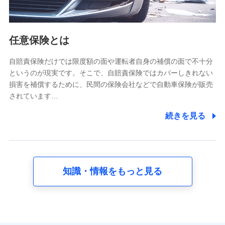
報。例として、dポイントカード番号、性別、年齢、家族
構成、住所、dポイント残高、dポイント利用履歴などが
含まれます。
利用情報
任意保険とは
当社又は株式会社NTTドコモが提供する各種サービスな
どのご契約・ご利用などに関する情報。例として、当社
又は株式会社NTTドコモが提供する各種サービスのご契
自賠責保険だけでは限度額の面や運転者自身の補償の面で不十分
約状態・ご利用履歴インターネット利用時の行動に関す
というのが現実です。そこで、自賠責保険ではカバーしきれない
る情報、アプリケーション利用時の行動に関する情報、
損害を補償するために、民間の保険会社などで自動車保険が販売
購入されたサービスや商品の名称・購入場所・決済に関
されています…
する情報、アンケートの回答に関する情報などが含まれ
ます。
続きを見る
保険関連サービス情報
当社又は株式会社NTTドコモが提供する保険関連サービ
スに関して取得し、又は保有する情報。例として、見積
請求受付時、資料請求受付時又はユーザー登録受付時に
提供いただいた情報（氏名、住所、生年月日、性別、保
険契約者と被保険者の関係、保険加入の目的、保険商品
知識・情報をもっと見る
の内容、保険料、保険料のお支払方法、車のメーカーや
走行距離などの情報、建物の構造や築年数などの情報、
ペットの種類や年齢など）及びお客様との応対記録 （お
客様に提示した比較見積の試算結果情報、メールマガジ
ンを提供した際のメール内容や送信履歴の情報及び保険
の更改案内等を提供した際のメール内容や送信履歴など