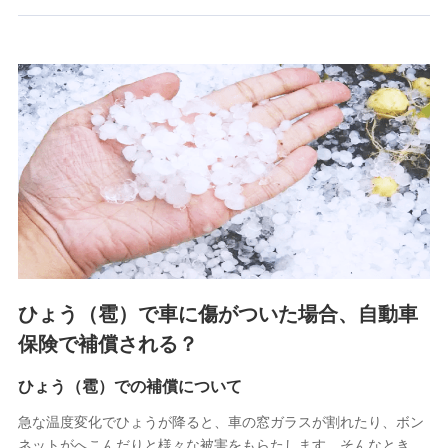
郵便、電話、およびＥメール等により、当社と取引のあるも
しくは委託を受けている保険会社・提携会社の保険その他に
関する情報を提供し、金融商品等の契約を勧奨するため、ま
た維持管理等の委託業務遂行のため、またそれらに付帯、関
連する当社および提携会社のサービスを案内、提供するため
（なお、当社は複数の保険会社と取引があり、取得した個人
情報を取引のある他の保険会社の商品・サービスをご提案す
るために利用させていただくことがあります。）
上記に係る連絡・手続き・管理等付帯業務を行うため
3.セミナー募集サイトから取得した個人情報
各種セミナーの案内、開催のため
上記に係る連絡・手続き・管理等付帯業務を行うため
4.家族・友達紹介にて取得した個人情報
ひょう（雹）で車に傷がついた場合、自動車
被紹介者への連絡、及び当社と取引のあるもしくは委託を受
保険で補償される？
けている保険会社・提携会社の保険その他に関する情報を提
供し、金融商品等の契約を勧奨するため
ひょう（雹）での補償について
アンケートやキャンペーン等の実施のため
上記に係る連絡・手続き・管理等付帯業務を行うため
急な温度変化でひょうが降ると、車の窓ガラスが割れたり、ボン
ネットがへこんだりと様々な被害をもらたします。そんなとき、