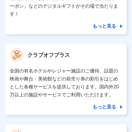
（各サービスで取得したサービス利用履歴、ウェブサイ
ーポン」などのデジタルギフトがその場で当たりま
トの閲覧履歴、購買履歴、ご契約内容等のパーソナルデ
ータを分析して、お客さまの趣味・嗜好・傾向に応じた
す！
サービス・商品等に関するご提案や広告の配信等を行う
ことがあります。）
もっと見る
各種セミナーの開催のため
コンサルティングサービスの実施のため
アンケートやキャンペーン等の実施のため
上記に係る案内・手続き・管理等付帯業務を行うため
クラブオフプラス
【当該個人データの管理について責任を有する者の名称・住
所・代表者名】
全国の有名ホテルやレジャー施設のご優待、話題の
当該個人データを取り扱う各共同利用者（詳細は次のとお
映画や舞台・美術館などの前売り券の割引をはじめ
り）
とした各種サービスを提供しております。国内外20
東京都千代田区永田町2丁目11番1号 山王パークタワー
万以上の施設やサービスでご利用いただけます。
株式会社NTTドコモ 代表取締役社長 前田 義晃
もっと見る
東京都中央区日本橋人形町2-14-10 アーバンネット日本橋
ビル 3F
株式会社ドコモ・インシュアランス 代表取締役社長 吉
村 忠義