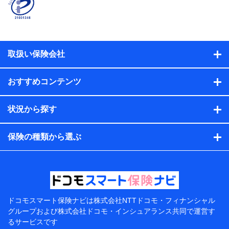
係、保険加入の目的、保険商品の内容、保険料、保険料
のお支払方法、車のメーカーや走行距離などの情報、建
物の構造や築年数などの情報、ペットの種類や年齢な
ど）及びお客様との応対記録（お客様に提示した比較見
積の試算結果情報、メールマガジンを提供した際のメー
取扱い保険会社
ル内容や送信履歴の情報及び保険の更改案内等を提供し
た際のメール内容や送信履歴などの情報）が含まれま
す。
おすすめコンテンツ
保険契約情報
当社または株式会社NTTドコモ・フィナンシャルグルー
プが取得し、又は保有する保険契約に関する情報。例と
状況から探す
して、保険契約者及び被保険者の氏名、住所、生年月
日、性別、保険契約者と被保険者の関係、保険加入の目
的、保険商品の内容、保険料、保険料のお支払方法、車
保険の種類から選ぶ
のメーカーや走行距離などの情報、建物の構造や築年数
などの情報、ペットの種類や年齢などの情報などが含ま
れます。
提供当事者から受領当事者が個人データを取得する方法
電子的・電磁的方法等
【共同して利用する者の範囲】
ドコモスマート保険ナビは
株式会社NTTドコモ・フィナンシャル
グループおよび
株式会社ドコモ・インシュアランス共同で
運営す
当社
るサービスです
株式会社NTTドコモ・フィナンシャルグループ