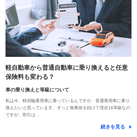
■少額短期保険
株式会社アシロ少額短期保険 (https://kailash.co.jp/)
SBIいきいき少額短期保険会社 (https://www.i-
sedai.com/)
SBIペット少額短期保険株式会社 (https://www.sbipet-
ssi.co.jp/)
SBIリスタ少額短期保険会社
(https://www.jishin.co.jp/)
スマートプラス少額短期保険株式会社
（https://www.smartplus-insurance.com/）
軽自動車から普通自動車に乗り換えると任意
チューリッヒ少額短期保険株式会社
保険料も変わる？
(https://www.zurichssi.co.jp/)
Tokio Marine X少額短期保険株式会社
(https://www.tokiomarine-x.co.jp/)
車の乗り換えと等級について
ペットメディカルサポート株式会社
私は今、軽四輪乗用車に乗っているんですが、普通乗用車に乗り
(https://pshoken.co.jp/)
換えたいと思っています。ずっと無事故を続けて現在16等級なの
リトルファミリー少額短期保険株式会社
ですが、割引は…
(https://www.littlefamily-ssi.com/)
続きを見る
2.共同募集を行う代理店から受領する個人情報