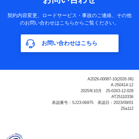
ータ
基本情報
契約内容変更、ロードサービス・事故のご連絡、その他
氏名、電話番号、メールアドレス、お客さまの識別子、
のお問い合わせはこちらからご覧ください。
属性、連絡先、dポイントサービスのご利用に関する情
報。例として、dポイントカード番号、性別、年齢、家族
構成、住所、dポイント残高、dポイント利用履歴などが
お問い合わせはこちら
含まれます。
利用情報
当社または株式会社NTTドコモ・フィナンシャルグルー
プが提供する各種サービスなどのご契約・ご利用などに
関する情報。例として、当社または株式会社NTTドコ
モ・フィナンシャルグループが提供する各種サービスの
ご契約状態・ご利用履歴インターネット利用時の行動に
関する情報、アプリケーション利用時の行動に関する情
報、購入されたサービスや商品の名称・購入場所・決済
に関する情報、アンケートの回答に関する情報などが含
まれます。
保険関連サービス情報
当社または株式会社NTTドコモ・フィナンシャルグルー
プが提供する保険関連サービスに関して取得し、又は保
有する情報。例として、見積請求受付時、資料請求受付
時又はユーザー登録受付時に提供いただいた情報（氏
名、住所、生年月日、性別、保険契約者と被保険者の関