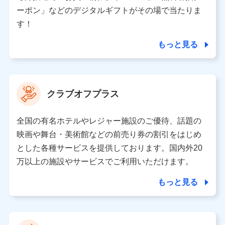
（各サービスで取得したサービス利用履歴、ウェブサイ
ーポン」などのデジタルギフトがその場で当たりま
トの閲覧履歴、購買履歴、ご契約内容等のパーソナルデ
ータを分析して、お客さまの趣味・嗜好・傾向に応じた
す！
サービス・商品等に関するご提案や広告の配信等を行う
ことがあります。）
もっと見る
各種セミナーの開催のため
コンサルティングサービスの実施のため
アンケートやキャンペーン等の実施のため
上記に係る案内・手続き・管理等付帯業務を行うため
クラブオフプラス
【当該個人データの管理について責任を有する者の名称・住
所・代表者名】
全国の有名ホテルやレジャー施設のご優待、話題の
当該個人データを取り扱う各共同利用者（詳細は次のとお
映画や舞台・美術館などの前売り券の割引をはじめ
り）
とした各種サービスを提供しております。国内外20
東京都千代田区永田町2丁目11番1号 山王パークタワー
万以上の施設やサービスでご利用いただけます。
株式会社NTTドコモ 代表取締役社長 前田 義晃
もっと見る
東京都中央区日本橋人形町2-14-10 アーバンネット日本橋
ビル 3F
株式会社ドコモ・インシュアランス 代表取締役社長 吉
村 忠義