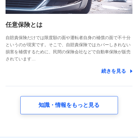
報。例として、dポイントカード番号、性別、年齢、家族
構成、住所、dポイント残高、dポイント利用履歴などが
含まれます。
利用情報
任意保険とは
当社又は株式会社NTTドコモが提供する各種サービスな
どのご契約・ご利用などに関する情報。例として、当社
又は株式会社NTTドコモが提供する各種サービスのご契
自賠責保険だけでは限度額の面や運転者自身の補償の面で不十分
約状態・ご利用履歴インターネット利用時の行動に関す
というのが現実です。そこで、自賠責保険ではカバーしきれない
る情報、アプリケーション利用時の行動に関する情報、
損害を補償するために、民間の保険会社などで自動車保険が販売
購入されたサービスや商品の名称・購入場所・決済に関
されています…
する情報、アンケートの回答に関する情報などが含まれ
ます。
続きを見る
保険関連サービス情報
当社又は株式会社NTTドコモが提供する保険関連サービ
スに関して取得し、又は保有する情報。例として、見積
請求受付時、資料請求受付時又はユーザー登録受付時に
提供いただいた情報（氏名、住所、生年月日、性別、保
険契約者と被保険者の関係、保険加入の目的、保険商品
知識・情報をもっと見る
の内容、保険料、保険料のお支払方法、車のメーカーや
走行距離などの情報、建物の構造や築年数などの情報、
ペットの種類や年齢など）及びお客様との応対記録 （お
客様に提示した比較見積の試算結果情報、メールマガジ
ンを提供した際のメール内容や送信履歴の情報及び保険
の更改案内等を提供した際のメール内容や送信履歴など