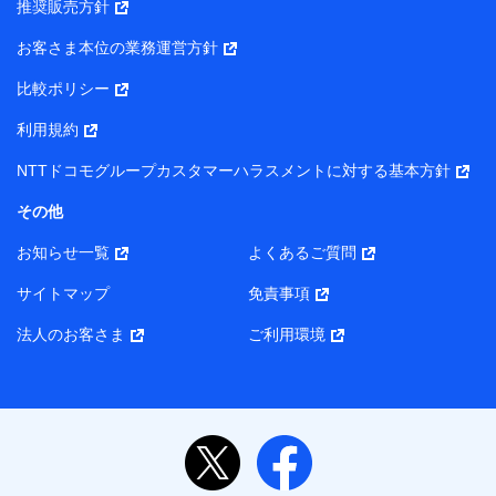
推奨販売方針
所・代表者名】
お客さま本位の業務運営方針
当該個人データを取り扱う各共同利用者（詳細は次のとお
り）
比較ポリシー
東京都千代田区永田町2丁目11番1号 山王パークタワー
利用規約
株式会社NTTドコモ・フィナンシャルグループ 代表取締役
社長 廣井 孝史
NTTドコモグループカスタマーハラスメントに対する基本方針
東京都中央区日本橋人形町2-14-10 アーバンネット日本橋
その他
ビル 3F
お知らせ一覧
よくあるご質問
株式会社ドコモ・インシュアランス 代表取締役社長 吉
村 忠義
サイトマップ
免責事項
また当社は、オンライン面談による保険のご相談にあたっ
法人のお客さま
ご利用環境
て、以下の提携代理店とお客様の個人データを共同利用する
ことがあります。
1. 共同利用する個人データの項目
氏名、生年月日、住所、メールアドレス、電話番号、個
人の属性に関する情報、資料請求の情報（有無を含みま