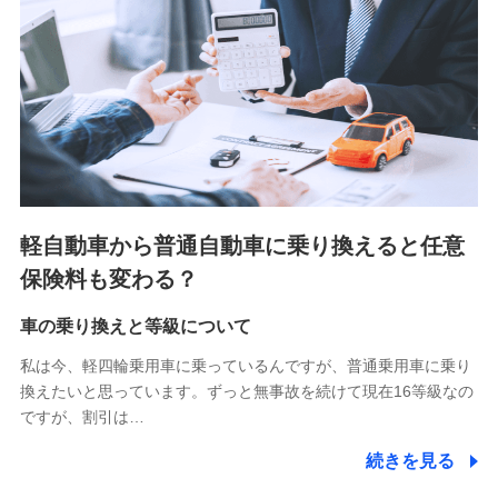
■少額短期保険
株式会社アシロ少額短期保険 (https://kailash.co.jp/)
SBIいきいき少額短期保険会社 (https://www.i-
sedai.com/)
SBIペット少額短期保険株式会社 (https://www.sbipet-
ssi.co.jp/)
SBIリスタ少額短期保険会社
(https://www.jishin.co.jp/)
スマートプラス少額短期保険株式会社
（https://www.smartplus-insurance.com/）
軽自動車から普通自動車に乗り換えると任意
チューリッヒ少額短期保険株式会社
保険料も変わる？
(https://www.zurichssi.co.jp/)
Tokio Marine X少額短期保険株式会社
(https://www.tokiomarine-x.co.jp/)
車の乗り換えと等級について
ペットメディカルサポート株式会社
私は今、軽四輪乗用車に乗っているんですが、普通乗用車に乗り
(https://pshoken.co.jp/)
換えたいと思っています。ずっと無事故を続けて現在16等級なの
リトルファミリー少額短期保険株式会社
ですが、割引は…
(https://www.littlefamily-ssi.com/)
続きを見る
2.共同募集を行う代理店から受領する個人情報