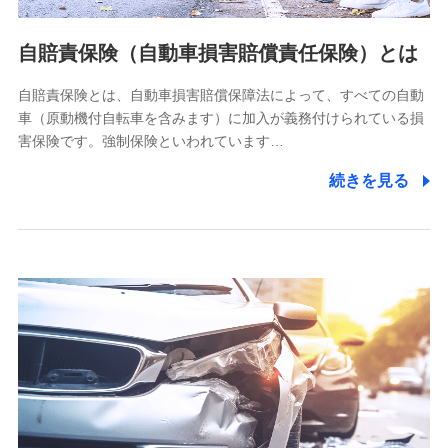
当社ではご本人の同意がある場合または法令に基づく場合を
自賠責保険（自動車損害賠償責任保険）とは
除き、第三者に提供いたしません。
自賠責保険とは、自動車損害賠償保障法によって、すべての自動
業務の委託
車（原動機付自転車を含みます）に加入が義務付けられている損
当社は利用目的の達成に必要な範囲内において個人情報の取
害保険です。強制保険といわれています…
り扱いの全部または一部を委託する場合があります。
続きを見る
個人データの共同利用
当社は株式会社NTTドコモとの間で、以下のとおり個
人データを共同利用します。
【共同して利用される利用データの項目】
当社又は株式会社NTTドコモがサービス提供等を通じて取得
した、以下の情報などの個人データ
基本情報
氏名、電話番号、メールアドレス、お客さまの識別子、
属性、連絡先、dポイントサービスのご利用に関する情