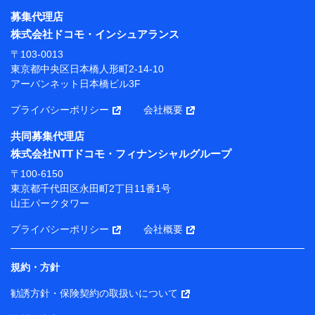
募集代理店
【利用目的】
株式会社ドコモ・インシュアランス
当社または株式会社NTTドコモ・フィナンシャルグルー
〒103-0013
プが提供する保険関連サービスにおけるユーザー登録受
東京都中央区日本橋人形町2-14-10
付および管理のため
アーバンネット日本橋ビル3F
当社または株式会社NTTドコモ・フィナンシャルグルー
プと取引のあるもしくは委託を受けている保険会社・提
プライバシーポリシー
会社概要
携会社の保険その他に関する情報を提供するため、また
維持管理等の委託業務遂行のため、またそれらに付帯、
共同募集代理店
関連する当社または株式会社NTTドコモ・フィナンシャ
株式会社NTTドコモ・フィナンシャルグループ
ルグループおよび提携会社のサービスを案内、提供する
ため
〒100-6150
（各サービスで取得したサービス利用履歴、ウェブサイ
東京都千代田区永田町2丁目11番1号
トの閲覧履歴、購買履歴、ご契約内容等のパーソナルデ
山王パークタワー
ータを分析して、お客さまの趣味・嗜好・傾向に応じた
サービス・商品等に関するご提案や広告の配信等を行う
プライバシーポリシー
会社概要
ことがあります。）
各種セミナーの開催のため
コンサルティングサービスの実施のため
規約・方針
アンケートやキャンペーン等の実施のため
上記に係る案内・手続き・管理等付帯業務を行うため
勧誘方針・保険契約の取扱いについて
【当該個人データの管理について責任を有する者の名称・住