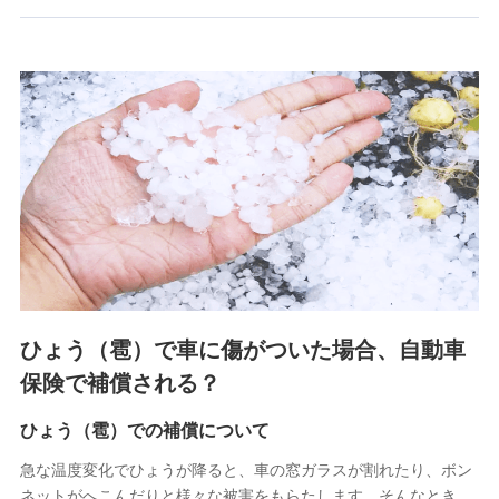
郵便、電話、およびＥメール等により、当社と取引のあるも
しくは委託を受けている保険会社・提携会社の保険その他に
関する情報を提供し、金融商品等の契約を勧奨するため、ま
た維持管理等の委託業務遂行のため、またそれらに付帯、関
連する当社および提携会社のサービスを案内、提供するため
（なお、当社は複数の保険会社と取引があり、取得した個人
情報を取引のある他の保険会社の商品・サービスをご提案す
るために利用させていただくことがあります。）
上記に係る連絡・手続き・管理等付帯業務を行うため
3.セミナー募集サイトから取得した個人情報
各種セミナーの案内、開催のため
上記に係る連絡・手続き・管理等付帯業務を行うため
4.家族・友達紹介にて取得した個人情報
ひょう（雹）で車に傷がついた場合、自動車
被紹介者への連絡、及び当社と取引のあるもしくは委託を受
保険で補償される？
けている保険会社・提携会社の保険その他に関する情報を提
供し、金融商品等の契約を勧奨するため
ひょう（雹）での補償について
アンケートやキャンペーン等の実施のため
上記に係る連絡・手続き・管理等付帯業務を行うため
急な温度変化でひょうが降ると、車の窓ガラスが割れたり、ボン
ネットがへこんだりと様々な被害をもらたします。そんなとき、