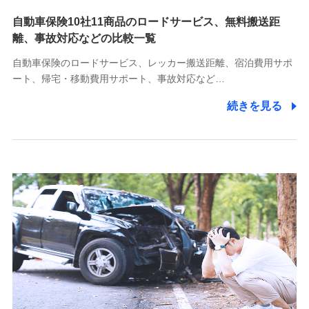
自動車保険10社11商品のロードサービス、無料搬送距
10.受託業務の 個人情報
離、事故対応などの比較一覧
受託業務の遂行およびこれらに準ずる業務の遂行のため
自動車保険のロードサービス、レッカー搬送距離、宿泊費用サポ
11.マイカー通勤管理クラウド並びに法人向けASPサー
ート、帰宅・移動費用サポート、事故対応など…
ビスに関してのお問い合わせ情報
続きを見る
各種お問い合わせに対応するため
当社のサービスに関する情報提供や、皆様に有用なお知らせ
をお送りするため
アンケートの送付のため
当社のサービスや媒体の運営改善に必要なデータを解析し、
分析するため
当社の対応品質向上やお問い合わせ内容の正確な把握のため
個人情報保護管理者の職名、連絡先
株式会社ドコモ・インシュアランス 営業部長
〒103-0013 東京都中央区日本橋人形町2-14-10 アーバン
ネット日本橋ビル 3F
株式会社ドコモ・インシュアランス
個人情報の第三者提供について