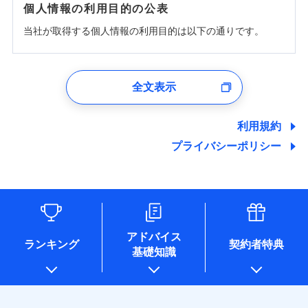
個人情報の利用目的の公表
当社が取得する個人情報の利用目的は以下の通りです。
1.見積請求受付時、資料請求受付時、ユーザー登録受
付時
全文表示
ユーザー登録受付および、管理のため
郵便、電話、およびＥメール等により、当社と取引のあるも
しくは委託を受けている保険会社・提携会社の保険その他に
利用規約
関する情報を提供し、金融商品等の契約を勧奨するため、ま
プライバシーポリシー
た維持管理等の委託業務遂行のため、またそれらに付帯、関
連する当社および提携会社のサービスを案内、提供するため
（なお、当社は複数の保険会社と取引があり、取得した個人
情報を取引のある他の保険会社の商品・サービスをご提案す
るために利用させていただくことがあります。）
各種セミナーの開催のため
コンサルティングサービスの実施のため
アドバイス
アンケートやキャンペーン等の実施のため
ランキング
契約者特典
基礎知識
上記に係る案内・手続き・管理等付帯業務を行うため
* 当社が委託を受けている保険会社の情報は、保険会社のホ
ームページに掲載しておりますので、ご確認ください。