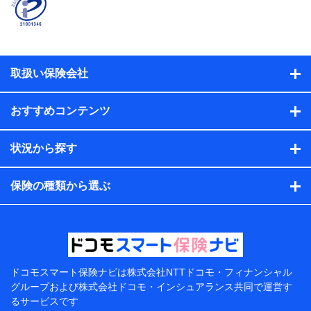
係、保険加入の目的、保険商品の内容、保険料、保険料
のお支払方法、車のメーカーや走行距離などの情報、建
物の構造や築年数などの情報、ペットの種類や年齢な
ど）及びお客様との応対記録（お客様に提示した比較見
積の試算結果情報、メールマガジンを提供した際のメー
取扱い保険会社
ル内容や送信履歴の情報及び保険の更改案内等を提供し
た際のメール内容や送信履歴などの情報）が含まれま
す。
おすすめコンテンツ
保険契約情報
当社または株式会社NTTドコモ・フィナンシャルグルー
プが取得し、又は保有する保険契約に関する情報。例と
状況から探す
して、保険契約者及び被保険者の氏名、住所、生年月
日、性別、保険契約者と被保険者の関係、保険加入の目
的、保険商品の内容、保険料、保険料のお支払方法、車
保険の種類から選ぶ
のメーカーや走行距離などの情報、建物の構造や築年数
などの情報、ペットの種類や年齢などの情報などが含ま
れます。
提供当事者から受領当事者が個人データを取得する方法
電子的・電磁的方法等
【共同して利用する者の範囲】
ドコモスマート保険ナビは
株式会社NTTドコモ・フィナンシャル
グループおよび
株式会社ドコモ・インシュアランス共同で
運営す
当社
るサービスです
株式会社NTTドコモ・フィナンシャルグループ