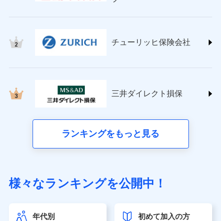
チューリッヒ保険会社 (https://www.zurich.co.jp/)
東京海上日動火災保険株式会社
(https://www.tokiomarine-nichido.co.jp/)
日新火災海上保険株式会社
チューリッヒ保険会社
(https://www.nisshinfire.co.jp/)
ペット＆ファミリー損害保険株式会社
(https://www.petfamilyins.co.jp/)
三井住友海上火災保険株式会社 (https://www.ms-
ins.com/)
三井ダイレクト損保
三井ダイレクト損害保険株式会社
(https://www.mitsui-direct.co.jp/)
■生命保険
ランキングをもっと見る
アクサ生命保険株式会社（https://www.axa.co.jp/）
SBI生命保険株式会社（https://www.sbilife.co.jp/）
FWD生命保険株式会社（https://www.fwdlife.co.jp/）
ソニー生命保険株式会社
様々なランキングを公開中！
（https://www.sonylife.co.jp）
SOMPOひまわり生命保険株式会社
（https://www.himawari-life.co.jp/）
年代別
初めて加入の方
第一ネオ生命保険株式会社（https://neofirst.co.jp/）