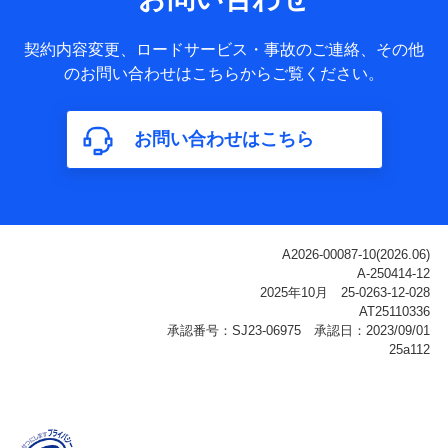
ータ
基本情報
契約内容変更、ロードサービス・事故のご連絡、その他
氏名、電話番号、メールアドレス、お客さまの識別子、
のお問い合わせはこちらからご覧ください。
属性、連絡先、dポイントサービスのご利用に関する情
報。例として、dポイントカード番号、性別、年齢、家族
構成、住所、dポイント残高、dポイント利用履歴などが
お問い合わせはこちら
含まれます。
利用情報
当社または株式会社NTTドコモ・フィナンシャルグルー
プが提供する各種サービスなどのご契約・ご利用などに
関する情報。例として、当社または株式会社NTTドコ
モ・フィナンシャルグループが提供する各種サービスの
ご契約状態・ご利用履歴インターネット利用時の行動に
関する情報、アプリケーション利用時の行動に関する情
報、購入されたサービスや商品の名称・購入場所・決済
に関する情報、アンケートの回答に関する情報などが含
まれます。
保険関連サービス情報
当社または株式会社NTTドコモ・フィナンシャルグルー
プが提供する保険関連サービスに関して取得し、又は保
有する情報。例として、見積請求受付時、資料請求受付
時又はユーザー登録受付時に提供いただいた情報（氏
名、住所、生年月日、性別、保険契約者と被保険者の関