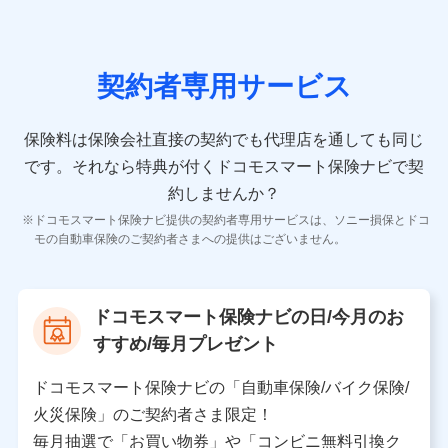
の情報）が含まれます。
保険契約情報
当社又は株式会社NTTドコモが取得し、又は保有する保
険契約に関する情報。例として、保険契約者及び被保険
契約者専用サービス
者の氏名、住所、生年月日、性別、保険契約者と被保険
者の関係、保険加入の目的、保険商品の内容、保険料、
保険料のお支払方法、車のメーカーや走行距離などの情
保険料は保険会社直接の契約でも代理店を通しても同じ
報、建物の構造や築年数などの情報、ペットの種類や年
齢などの情報などが含まれます。
です。
それなら特典が付くドコモスマート保険ナビで契
約しませんか？
【共同して利用する者の範囲】
ドコモスマート保険ナビ提供の契約者専用サービスは、ソニー損保とドコ
当社
モの自動車保険のご契約者さまへの提供はございません。
株式会社NTTドコモ
【利用する者の利用目的】
ドコモスマート保険ナビの日/今月のお
当社又は株式会社NTTドコモが提供する保険関連サービ
すすめ/毎月プレゼント
スにおけるユーザ登録受付および管理のため
当社又は株式会社NTTドコモと取引のあるもしくは委託
を受けている保険会社・提携会社の保険その他に関する
ドコモスマート保険ナビの「自動車保険/バイク保険/
情報を提供するため、また維持管理等の委託業務遂行の
火災保険」のご契約者さま限定！
ため、またそれらに付帯、関連する当社、株式会社NTT
ドコモおよび提携会社のサービスを案内、提供するため
毎月抽選で「お買い物券」や「コンビニ無料引換ク