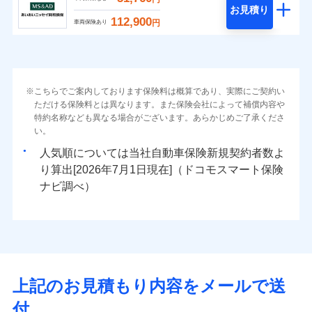
お見積り
112,900
円
車両保険あり
こちらでご案内しております保険料は概算であり、実際にご契約い
ただける保険料とは異なります。また保険会社によって補償内容や
特約名称なども異なる場合がございます。あらかじめご了承くださ
い。
人気順については当社
新規契約者数よ
り算出[
年
月
日現在]（ドコモスマート保険
ナビ調べ）
上記のお見積もり内容をメールで送
付