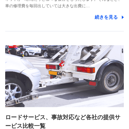
5.通話録音にて取得する情報
車の修理費を毎回出していては大きな出費に…
電話対応の品質向上およびお問合せ内容の正確な把握のため
続きを見る
6.採用応募者の個人情報
採用選考および入社手続を実施するため
7.社員（従業者）の個人情報
人事･勤怠･健康・労務等の管理、給与支給、福利厚生・採用
退職関連処理等の各種手続きのため、当社と従業員または従
業員同士の連絡のため
8.取引先個人情報
取引先としての選定業務、営業情報の提供業務、契約締結手
続き業務、取引管理業務、およびこれらに準ずる業務の遂行
のため
ロードサービス、事故対応など各社の提供サ
9.お問い合わせ情報
各種お問い合わせに対応するため
ービス比較一覧