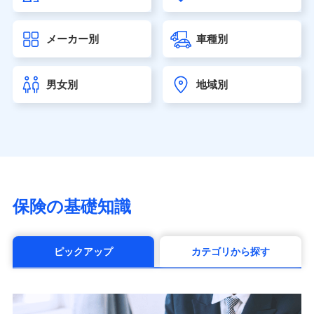
大樹生命保険株式会社（https://www.taiju-life.co.jp）
太陽生命保険株式会社（https://www.taiyo-
メーカー別
車種別
seimei.co.jp）
チューリッヒ生命保険株式会社
（https://www.zurichlife.co.jp/）
男女別
地域別
東京海上日動あんしん生命保険株式会社
（https://www.tmn-anshin.co.jp/）
なないろ生命保険株式会社
（https://www.nanairolife.co.jp/）
日本生命保険相互会社（https://www.nissay.co.jp）
はなさく生命保険株式会社
（https://www.life8739.co.jp/）
マニュライフ生命保険株式会社
保険の基礎知識
（https://www.manulife.co.jp/）
三井住友海上あいおい生命保険株式会社
（https://www.msa-life.co.jp/）
ピックアップ
カテゴリから探す
メットライフ生命株式会社(https://www.metlife.co.jp/)
メディケア生命保険株式会社
（https://www.medicarelife.com/）