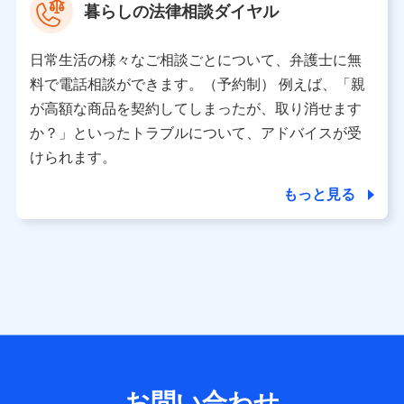
暮らしの法律相談ダイヤル
※ 当社および株式会社NTTドコモは、お客さまの情報を利
用させていただくにあたっては、「NTTドコモ パーソナル
日常生活の様々なご相談ごとについて、弁護士に無
データ憲章」に定める行動原則を順守します 。
※ パーソナルデータダッシュボードの「第三者提供の管
料で電話相談ができます。（予約制） 例えば、「親
理」の設定状態にかかわらず、共同利用する場合がありま
が高額な商品を契約してしまったが、取り消せます
す。
か？」といったトラブルについて、アドバイスが受
※ dポイントクラブ会員ではないお客さま（2019年12月11
けられます。
日以降、一度もdポイントクラブ会員であったことがないお
客さまに限る）に関する、2019年12月10日以前に取得した
もっと見る
個人データは、こちら の利用目的の範囲内に限って共同利
用します。
当社は株式会社NTTドコモ・フィナンシャルグループ
との間で、以下のとおり個人データを共同利用しま
す。
【共同して利用される利用データの項目】
当社または株式会社NTTドコモ・フィナンシャルグループが
サービス提供等を通じて取得した、以下の情報などの個人デ
お問い合わせ