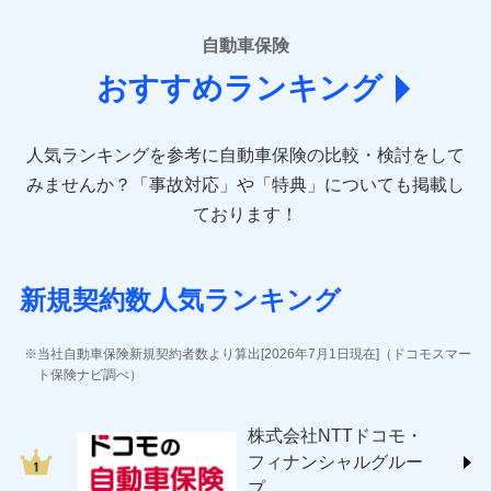
■損害保険
あいおいニッセイ同和損害保険株式会社
自動車保険
(https://www.aioinissaydowa.co.jp/)
おすすめランキング
アクサ損害保険株式会社 (https://www.axa-
direct.co.jp/)
アニコム損害保険株式会社 (https://www.anicom-
人気ランキングを参考に自動車保険の比較・検討をして
sompo.co.jp/)
東京海上ダイレクト損害保険株式会社 (https://www.e-
みませんか？
「事故対応」や「特典」についても掲載し
design.net/)
ております！
AIG損害保険株式会社 (https://www.aig.co.jp/sonpo)
ＳＢＩ損害保険株式会社
(https://www.sbisonpo.co.jp/)
新規契約数人気ランキング
ジェイアイ傷害火災保険株式会社
(https://www.jihoken.co.jp/)
ソニー損害保険株式会社
当社自動車保険新規契約者数より算出[2026年7月1日現在]（ドコモスマー
(https://www.sonysonpo.co.jp/)
ト保険ナビ調べ）
損害保険ジャパン株式会社 (https://www.sompo-
japan.co.jp/)
株式会社NTTドコモ・
ＳＯＭＰＯダイレクト損害保険株式会社
フィナンシャルグルー
(https://www.sompo-direct.co.jp/)
プ