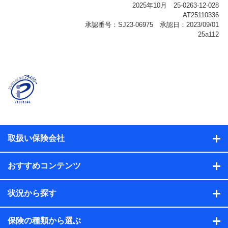
報、購入されたサービスや商品の名称・購入場所・決済
に関する情報、アンケートの回答に関する情報などが含
まれます。
保険関連サービス情報
当社または株式会社NTTドコモ・フィナンシャルグルー
プが提供する保険関連サービスに関して取得し、又は保
有する情報。例として、見積請求受付時、資料請求受付
時又はユーザー登録受付時に提供いただいた情報（氏
名、住所、生年月日、性別、保険契約者と被保険者の関
係、保険加入の目的、保険商品の内容、保険料、保険料
のお支払方法、車のメーカーや走行距離などの情報、建
物の構造や築年数などの情報、ペットの種類や年齢な
ど）及びお客様との応対記録（お客様に提示した比較見
積の試算結果情報、メールマガジンを提供した際のメー
取扱い保険会社
ル内容や送信履歴の情報及び保険の更改案内等を提供し
た際のメール内容や送信履歴などの情報）が含まれま
す。
おすすめコンテンツ
保険契約情報
当社または株式会社NTTドコモ・フィナンシャルグルー
プが取得し、又は保有する保険契約に関する情報。例と
状況から探す
して、保険契約者及び被保険者の氏名、住所、生年月
日、性別、保険契約者と被保険者の関係、保険加入の目
的、保険商品の内容、保険料、保険料のお支払方法、車
保険の種類から選ぶ
のメーカーや走行距離などの情報、建物の構造や築年数