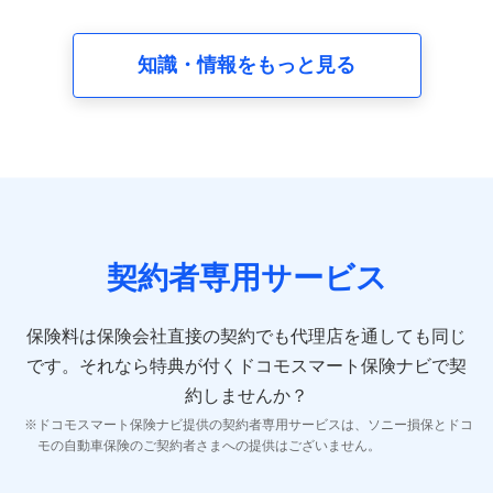
請求受付時、資料請求受付時又はユーザー登録受付時に
提供いただいた情報（氏名、住所、生年月日、性別、保
険契約者と被保険者の関係、保険加入の目的、保険商品
知識・情報をもっと見る
の内容、保険料、保険料のお支払方法、車のメーカーや
走行距離などの情報、建物の構造や築年数などの情報、
ペットの種類や年齢など）及びお客様との応対記録 （お
客様に提示した比較見積の試算結果情報、メールマガジ
ンを提供した際のメール内容や送信履歴の情報及び保険
の更改案内等を提供した際のメール内容や送信履歴など
の情報）が含まれます。
保険契約情報
当社又は株式会社NTTドコモが取得し、又は保有する保
険契約に関する情報。例として、保険契約者及び被保険
契約者専用サービス
者の氏名、住所、生年月日、性別、保険契約者と被保険
者の関係、保険加入の目的、保険商品の内容、保険料、
保険料のお支払方法、車のメーカーや走行距離などの情
保険料は保険会社直接の契約でも代理店を通しても同じ
報、建物の構造や築年数などの情報、ペットの種類や年
齢などの情報などが含まれます。
です。
それなら特典が付くドコモスマート保険ナビで契
約しませんか？
【共同して利用する者の範囲】
ドコモスマート保険ナビ提供の契約者専用サービスは、ソニー損保とドコ
当社
モの自動車保険のご契約者さまへの提供はございません。
株式会社NTTドコモ