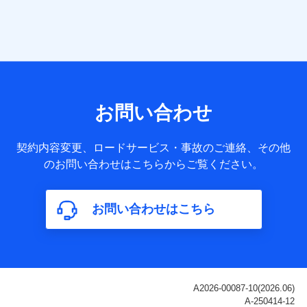
当社は株式会社NTTドコモ・フィナンシャルグループ
との間で、以下のとおり個人データを共同利用しま
す。
【共同して利用される利用データの項目】
当社または株式会社NTTドコモ・フィナンシャルグループが
サービス提供等を通じて取得した、以下の情報などの個人デ
お問い合わせ
ータ
基本情報
契約内容変更、ロードサービス・事故のご連絡、その他
氏名、電話番号、メールアドレス、お客さまの識別子、
のお問い合わせはこちらからご覧ください。
属性、連絡先、dポイントサービスのご利用に関する情
報。例として、dポイントカード番号、性別、年齢、家族
構成、住所、dポイント残高、dポイント利用履歴などが
お問い合わせはこちら
含まれます。
利用情報
当社または株式会社NTTドコモ・フィナンシャルグルー
プが提供する各種サービスなどのご契約・ご利用などに
関する情報。例として、当社または株式会社NTTドコ
モ・フィナンシャルグループが提供する各種サービスの
ご契約状態・ご利用履歴インターネット利用時の行動に
関する情報、アプリケーション利用時の行動に関する情