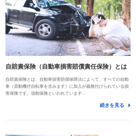
個人情報保護管理者の職名、連絡先
株式会社ドコモ・インシュアランス 営業部長
〒103-0013 東京都中央区日本橋人形町2-14-10 アーバン
ネット日本橋ビル 3F
株式会社ドコモ・インシュアランス
個人情報の第三者提供について
当社ではご本人の同意がある場合または法令に基づく場合を
自賠責保険（自動車損害賠償責任保険）とは
除き、第三者に提供いたしません。
自賠責保険とは、自動車損害賠償保障法によって、すべての自動
業務の委託
車（原動機付自転車を含みます）に加入が義務付けられている損
当社は利用目的の達成に必要な範囲内において個人情報の取
害保険です。強制保険といわれています…
り扱いの全部または一部を委託する場合があります。
続きを見る
個人データの共同利用
当社は株式会社NTTドコモとの間で、以下のとおり個
人データを共同利用します。