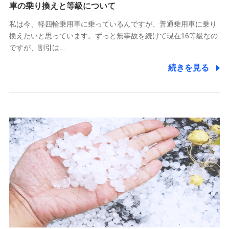
(https://www.tokiomarine-x.co.jp/)
車の乗り換えと等級について
ペットメディカルサポート株式会社
私は今、軽四輪乗用車に乗っているんですが、普通乗用車に乗り
(https://pshoken.co.jp/)
換えたいと思っています。ずっと無事故を続けて現在16等級なの
リトルファミリー少額短期保険株式会社
ですが、割引は…
(https://www.littlefamily-ssi.com/)
続きを見る
2.共同募集を行う代理店から受領する個人情報
郵便、電話、およびＥメール等により、当社と取引のあるも
しくは委託を受けている保険会社・提携会社の保険その他に
関する情報を提供し、金融商品等の契約を勧奨するため、ま
た維持管理等の委託業務遂行のため、またそれらに付帯、関
連する当社および提携会社のサービスを案内、提供するため
（なお、当社は複数の保険会社と取引があり、取得した個人
情報を取引のある他の保険会社の商品・サービスをご提案す
るために利用させていただくことがあります。）
上記に係る連絡・手続き・管理等付帯業務を行うため
3.セミナー募集サイトから取得した個人情報
各種セミナーの案内、開催のため
上記に係る連絡・手続き・管理等付帯業務を行うため