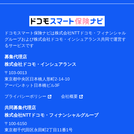
などの情報、ペットの種類や年齢などの情報などが含ま
れます。
提供当事者から受領当事者が個人データを取得する方法
電子的・電磁的方法等
【共同して利用する者の範囲】
ドコモスマート保険ナビは
株式会社NTTドコモ・フィナンシャル
グループおよび
株式会社ドコモ・インシュアランス共同で
運営す
当社
るサービスです
株式会社NTTドコモ・フィナンシャルグループ
募集代理店
【利用目的】
株式会社ドコモ・インシュアランス
当社または株式会社NTTドコモ・フィナンシャルグルー
〒103-0013
プが提供する保険関連サービスにおけるユーザー登録受
東京都中央区日本橋人形町2-14-10
付および管理のため
アーバンネット日本橋ビル3F
当社または株式会社NTTドコモ・フィナンシャルグルー
プと取引のあるもしくは委託を受けている保険会社・提
プライバシーポリシー
会社概要
携会社の保険その他に関する情報を提供するため、また
維持管理等の委託業務遂行のため、またそれらに付帯、
共同募集代理店
関連する当社または株式会社NTTドコモ・フィナンシャ
株式会社NTTドコモ・フィナンシャルグループ
ルグループおよび提携会社のサービスを案内、提供する
ため
〒100-6150
（各サービスで取得したサービス利用履歴、ウェブサイ
東京都千代田区永田町2丁目11番1号
トの閲覧履歴、購買履歴、ご契約内容等のパーソナルデ