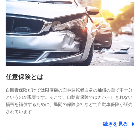
【共同して利用される利用データの項目】
当社又は株式会社NTTドコモがサービス提供等を通じて取得
した、以下の情報などの個人データ
基本情報
氏名、電話番号、メールアドレス、お客さまの識別子、
属性、連絡先、dポイントサービスのご利用に関する情
報。例として、dポイントカード番号、性別、年齢、家族
構成、住所、dポイント残高、dポイント利用履歴などが
含まれます。
利用情報
任意保険とは
当社又は株式会社NTTドコモが提供する各種サービスな
どのご契約・ご利用などに関する情報。例として、当社
又は株式会社NTTドコモが提供する各種サービスのご契
自賠責保険だけでは限度額の面や運転者自身の補償の面で不十分
約状態・ご利用履歴インターネット利用時の行動に関す
というのが現実です。そこで、自賠責保険ではカバーしきれない
る情報、アプリケーション利用時の行動に関する情報、
損害を補償するために、民間の保険会社などで自動車保険が販売
購入されたサービスや商品の名称・購入場所・決済に関
されています…
する情報、アンケートの回答に関する情報などが含まれ
ます。
続きを見る
保険関連サービス情報
当社又は株式会社NTTドコモが提供する保険関連サービ
スに関して取得し、又は保有する情報。例として、見積