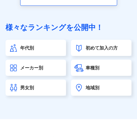
アクサ生命保険株式会社（https://www.axa.co.jp/）
SBI生命保険株式会社（https://www.sbilife.co.jp/）
FWD生命保険株式会社（https://www.fwdlife.co.jp/）
ソニー生命保険株式会社
様々なランキングを公開中！
（https://www.sonylife.co.jp）
SOMPOひまわり生命保険株式会社
（https://www.himawari-life.co.jp/）
年代別
初めて加入の方
第一ネオ生命保険株式会社（https://neofirst.co.jp/）
大樹生命保険株式会社（https://www.taiju-life.co.jp）
太陽生命保険株式会社（https://www.taiyo-
メーカー別
車種別
seimei.co.jp）
チューリッヒ生命保険株式会社
（https://www.zurichlife.co.jp/）
男女別
地域別
東京海上日動あんしん生命保険株式会社
（https://www.tmn-anshin.co.jp/）
なないろ生命保険株式会社
（https://www.nanairolife.co.jp/）
日本生命保険相互会社（https://www.nissay.co.jp）
はなさく生命保険株式会社
（https://www.life8739.co.jp/）
マニュライフ生命保険株式会社