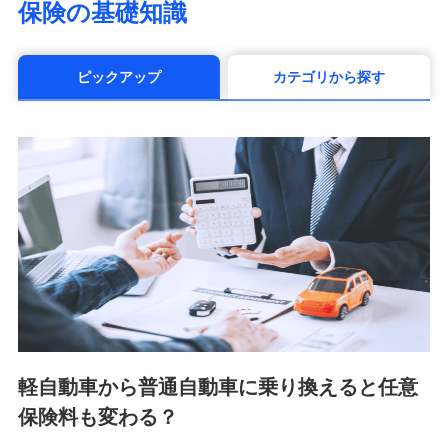
保険の基礎知識
（https://www.manulife.co.jp/）
三井住友海上あいおい生命保険株式会社
（https://www.msa-life.co.jp/）
ピックアップ
カテゴリから探す
メットライフ生命株式会社(https://www.metlife.co.jp/)
メディケア生命保険株式会社
（https://www.medicarelife.com/）
■少額短期保険
株式会社アシロ少額短期保険 (https://kailash.co.jp/)
SBIいきいき少額短期保険会社 (https://www.i-
sedai.com/)
SBIペット少額短期保険株式会社 (https://www.sbipet-
ssi.co.jp/)
SBIリスタ少額短期保険会社
(https://www.jishin.co.jp/)
スマートプラス少額短期保険株式会社
（https://www.smartplus-insurance.com/）
軽自動車から普通自動車に乗り換えると任意
チューリッヒ少額短期保険株式会社
保険料も変わる？
(https://www.zurichssi.co.jp/)
Tokio Marine X少額短期保険株式会社