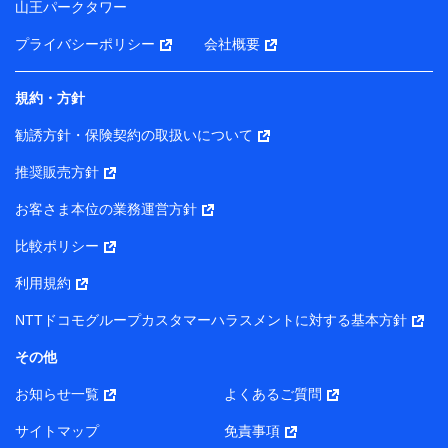
山王パークタワー
ータを分析して、お客さまの趣味・嗜好・傾向に応じた
サービス・商品等に関するご提案や広告の配信等を行う
プライバシーポリシー
会社概要
ことがあります。）
各種セミナーの開催のため
コンサルティングサービスの実施のため
規約・方針
アンケートやキャンペーン等の実施のため
上記に係る案内・手続き・管理等付帯業務を行うため
勧誘方針・保険契約の取扱いについて
【当該個人データの管理について責任を有する者の名称・住
推奨販売方針
所・代表者名】
お客さま本位の業務運営方針
当該個人データを取り扱う各共同利用者（詳細は次のとお
り）
比較ポリシー
東京都千代田区永田町2丁目11番1号 山王パークタワー
利用規約
株式会社NTTドコモ・フィナンシャルグループ 代表取締役
社長 廣井 孝史
NTTドコモグループカスタマーハラスメントに対する基本方針
東京都中央区日本橋人形町2-14-10 アーバンネット日本橋
その他
ビル 3F
お知らせ一覧
よくあるご質問
株式会社ドコモ・インシュアランス 代表取締役社長 吉
村 忠義
サイトマップ
免責事項