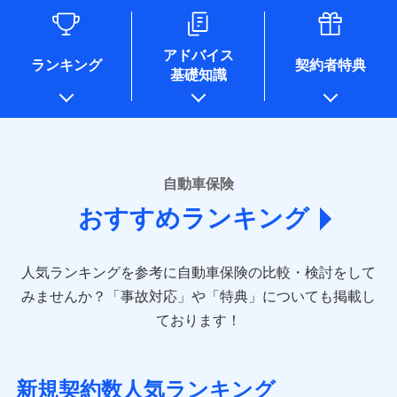
るために利用させていただくことがあります。）
各種セミナーの開催のため
コンサルティングサービスの実施のため
アドバイス
アンケートやキャンペーン等の実施のため
ランキング
契約者特典
基礎知識
上記に係る案内・手続き・管理等付帯業務を行うため
* 当社が委託を受けている保険会社の情報は、保険会社のホ
ームページに掲載しておりますので、ご確認ください。
■損害保険
あいおいニッセイ同和損害保険株式会社
自動車保険
(https://www.aioinissaydowa.co.jp/)
おすすめランキング
アクサ損害保険株式会社 (https://www.axa-
direct.co.jp/)
アニコム損害保険株式会社 (https://www.anicom-
人気ランキングを参考に自動車保険の比較・検討をして
sompo.co.jp/)
東京海上ダイレクト損害保険株式会社 (https://www.e-
みませんか？
「事故対応」や「特典」についても掲載し
design.net/)
ております！
AIG損害保険株式会社 (https://www.aig.co.jp/sonpo)
ＳＢＩ損害保険株式会社
(https://www.sbisonpo.co.jp/)
新規契約数人気ランキング
ジェイアイ傷害火災保険株式会社