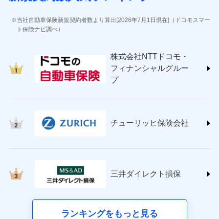
(https://www.jihoken.co.jp/)
ソニー損害保険株式会社
当社自動車保険新規契約者数より算出[2026年7月1日現在]（ドコモスマー
(https://www.sonysonpo.co.jp/)
ト保険ナビ調べ）
損害保険ジャパン株式会社 (https://www.sompo-
japan.co.jp/)
株式会社NTTドコモ・
ＳＯＭＰＯダイレクト損害保険株式会社
フィナンシャルグルー
(https://www.sompo-direct.co.jp/)
プ
チューリッヒ保険会社 (https://www.zurich.co.jp/)
東京海上日動火災保険株式会社
(https://www.tokiomarine-nichido.co.jp/)
日新火災海上保険株式会社
チューリッヒ保険会社
(https://www.nisshinfire.co.jp/)
ペット＆ファミリー損害保険株式会社
(https://www.petfamilyins.co.jp/)
三井住友海上火災保険株式会社 (https://www.ms-
ins.com/)
三井ダイレクト損保
三井ダイレクト損害保険株式会社
(https://www.mitsui-direct.co.jp/)
■生命保険
ランキングをもっと見る