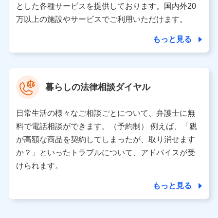
とした各種サービスを提供しております。国内外20
東京都千代田区永田町2丁目11番1号 山王パークタワー
万以上の施設やサービスでご利用いただけます。
株式会社NTTドコモ 代表取締役社長 前田 義晃
もっと見る
東京都中央区日本橋人形町2-14-10 アーバンネット日本橋
ビル 3F
株式会社ドコモ・インシュアランス 代表取締役社長 吉
村 忠義
暮らしの法律相談ダイヤル
※ 当社および株式会社NTTドコモは、お客さまの情報を利
用させていただくにあたっては、「NTTドコモ パーソナル
日常生活の様々なご相談ごとについて、弁護士に無
データ憲章」に定める行動原則を順守します 。
※ パーソナルデータダッシュボードの「第三者提供の管
料で電話相談ができます。（予約制） 例えば、「親
理」の設定状態にかかわらず、共同利用する場合がありま
が高額な商品を契約してしまったが、取り消せます
す。
か？」といったトラブルについて、アドバイスが受
※ dポイントクラブ会員ではないお客さま（2019年12月11
けられます。
日以降、一度もdポイントクラブ会員であったことがないお
客さまに限る）に関する、2019年12月10日以前に取得した
もっと見る
個人データは、こちら の利用目的の範囲内に限って共同利
用します。