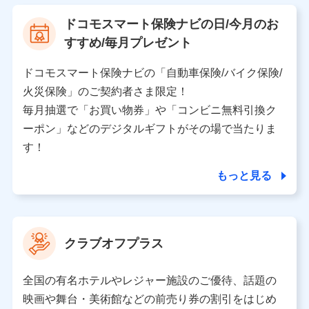
【利用する者の利用目的】
ドコモスマート保険ナビの日/今月のお
当社又は株式会社NTTドコモが提供する保険関連サービ
すすめ/毎月プレゼント
スにおけるユーザ登録受付および管理のため
当社又は株式会社NTTドコモと取引のあるもしくは委託
を受けている保険会社・提携会社の保険その他に関する
ドコモスマート保険ナビの「自動車保険/バイク保険/
情報を提供するため、また維持管理等の委託業務遂行の
火災保険」のご契約者さま限定！
ため、またそれらに付帯、関連する当社、株式会社NTT
ドコモおよび提携会社のサービスを案内、提供するため
毎月抽選で「お買い物券」や「コンビニ無料引換ク
（各サービスで取得したサービス利用履歴、ウェブサイ
ーポン」などのデジタルギフトがその場で当たりま
トの閲覧履歴、購買履歴、ご契約内容等のパーソナルデ
ータを分析して、お客さまの趣味・嗜好・傾向に応じた
す！
サービス・商品等に関するご提案や広告の配信等を行う
ことがあります。）
もっと見る
各種セミナーの開催のため
コンサルティングサービスの実施のため
アンケートやキャンペーン等の実施のため
上記に係る案内・手続き・管理等付帯業務を行うため
クラブオフプラス
【当該個人データの管理について責任を有する者の名称・住
所・代表者名】
全国の有名ホテルやレジャー施設のご優待、話題の
当該個人データを取り扱う各共同利用者（詳細は次のとお
映画や舞台・美術館などの前売り券の割引をはじめ
り）