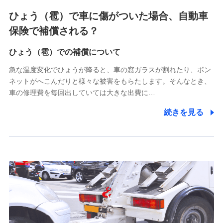
4.家族・友達紹介にて取得した個人情報
ひょう（雹）で車に傷がついた場合、自動車
被紹介者への連絡、及び当社と取引のあるもしくは委託を受
保険で補償される？
けている保険会社・提携会社の保険その他に関する情報を提
供し、金融商品等の契約を勧奨するため
ひょう（雹）での補償について
アンケートやキャンペーン等の実施のため
上記に係る連絡・手続き・管理等付帯業務を行うため
急な温度変化でひょうが降ると、車の窓ガラスが割れたり、ボン
ネットがへこんだりと様々な被害をもらたします。そんなとき、
5.通話録音にて取得する情報
車の修理費を毎回出していては大きな出費に…
電話対応の品質向上およびお問合せ内容の正確な把握のため
続きを見る
6.採用応募者の個人情報
採用選考および入社手続を実施するため
7.社員（従業者）の個人情報
人事･勤怠･健康・労務等の管理、給与支給、福利厚生・採用
退職関連処理等の各種手続きのため、当社と従業員または従
業員同士の連絡のため