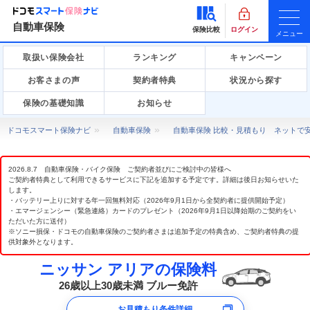
自動車保険
保険比較
ログイン
メニュー
取扱い保険会社
ランキング
キャンペーン
お客さまの声
契約者特典
状況から探す
保険の基礎知識
お知らせ
ドコモスマート保険ナビ
自動車保険
自動車保険 比較・見積もり ネットで
2026.8.7 自動車保険・バイク保険 ご契約者並びにご検討中の皆様へ
ご契約者特典として利用できるサービスに下記を追加する予定です。詳細は後日お知らせいた
します。
・バッテリー上りに対する年一回無料対応（2026年9月1日から全契約者に提供開始予定）
・エマージェンシー（緊急連絡）カードのプレゼント（2026年9月1日以降始期のご契約をい
ただいた方に送付）
※ソニー損保・ドコモの自動車保険のご契約者さまは追加予定の特典含め、ご契約者特典の提
供対象外となります。
ニッサン アリアの保険料
26歳以上30歳未満 ブルー免許
お見積もり条件詳細