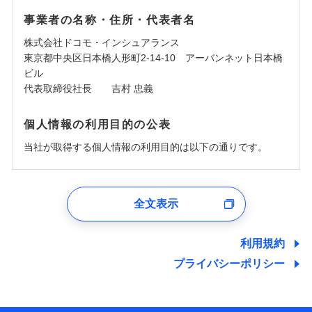
事業者の名称・住所・代表者名
株式会社ドコモ・インシュアランス
東京都中央区日本橋人形町2-14-10 アーバンネット日本橋
ビル
代表取締役社長 吉村 忠義
個人情報の利用目的の公表
当社が取得する個人情報の利用目的は以下の通りです。
1.見積請求受付時、資料請求受付時、ユーザー登録受
付時
全文表示
ユーザー登録受付および、管理のため
郵便、電話、およびＥメール等により、当社と取引のあるも
しくは委託を受けている保険会社・提携会社の保険その他に
利用規約
関する情報を提供し、金融商品等の契約を勧奨するため、ま
プライバシーポリシー
た維持管理等の委託業務遂行のため、またそれらに付帯、関
連する当社および提携会社のサービスを案内、提供するため
（なお、当社は複数の保険会社と取引があり、取得した個人
情報を取引のある他の保険会社の商品・サービスをご提案す