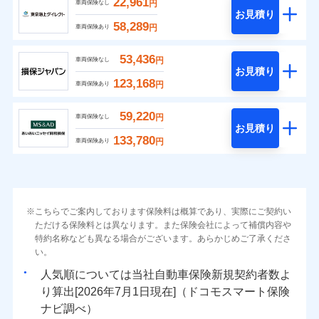
22,961
円
車両保険なし
お見積り
58,289
円
車両保険あり
53,436
円
車両保険なし
お見積り
123,168
円
車両保険あり
59,220
円
車両保険なし
お見積り
133,780
円
車両保険あり
こちらでご案内しております保険料は概算であり、実際にご契約い
ただける保険料とは異なります。また保険会社によって補償内容や
特約名称なども異なる場合がございます。あらかじめご了承くださ
い。
人気順については当社
新規契約者数よ
り算出[
年
月
日現在]（ドコモスマート保険
ナビ調べ）