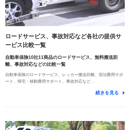
8.取引先個人情報
取引先としての選定業務、営業情報の提供業務、契約締結手
続き業務、取引管理業務、およびこれらに準ずる業務の遂行
のため
ロードサービス、事故対応など各社の提供サ
9.お問い合わせ情報
各種お問い合わせに対応するため
ービス比較一覧
自動車保険10社11商品のロードサービス、無料搬送距
10.受託業務の 個人情報
離、事故対応などの比較一覧
受託業務の遂行およびこれらに準ずる業務の遂行のため
自動車保険のロードサービス、レッカー搬送距離、宿泊費用サポ
11.マイカー通勤管理クラウド並びに法人向けASPサー
ート、帰宅・移動費用サポート、事故対応など…
ビスに関してのお問い合わせ情報
続きを見る
各種お問い合わせに対応するため
当社のサービスに関する情報提供や、皆様に有用なお知らせ
をお送りするため
アンケートの送付のため
当社のサービスや媒体の運営改善に必要なデータを解析し、
分析するため
当社の対応品質向上やお問い合わせ内容の正確な把握のため