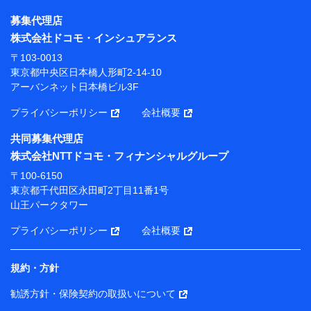
株式会社NTTドコモ・フィナンシャルグループ
募集代理店
【利用目的】
株式会社ドコモ・インシュアランス
当社または株式会社NTTドコモ・フィナンシャルグルー
〒103-0013
プが提供する保険関連サービスにおけるユーザー登録受
東京都中央区日本橋人形町2-14-10
付および管理のため
アーバンネット日本橋ビル3F
当社または株式会社NTTドコモ・フィナンシャルグルー
プと取引のあるもしくは委託を受けている保険会社・提
プライバシーポリシー
会社概要
携会社の保険その他に関する情報を提供するため、また
維持管理等の委託業務遂行のため、またそれらに付帯、
共同募集代理店
関連する当社または株式会社NTTドコモ・フィナンシャ
株式会社NTTドコモ・フィナンシャルグループ
ルグループおよび提携会社のサービスを案内、提供する
ため
〒100-6150
（各サービスで取得したサービス利用履歴、ウェブサイ
東京都千代田区永田町2丁目11番1号
トの閲覧履歴、購買履歴、ご契約内容等のパーソナルデ
山王パークタワー
ータを分析して、お客さまの趣味・嗜好・傾向に応じた
サービス・商品等に関するご提案や広告の配信等を行う
プライバシーポリシー
会社概要
ことがあります。）
各種セミナーの開催のため
コンサルティングサービスの実施のため
規約・方針
アンケートやキャンペーン等の実施のため
上記に係る案内・手続き・管理等付帯業務を行うため
勧誘方針・保険契約の取扱いについて
【当該個人データの管理について責任を有する者の名称・住