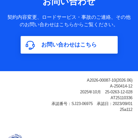
お問い合わせ
ータ
基本情報
契約内容変更、ロードサービス・事故のご連絡、その他
氏名、電話番号、メールアドレス、お客さまの識別子、
のお問い合わせはこちらからご覧ください。
属性、連絡先、dポイントサービスのご利用に関する情
報。例として、dポイントカード番号、性別、年齢、家族
構成、住所、dポイント残高、dポイント利用履歴などが
お問い合わせはこちら
含まれます。
利用情報
当社または株式会社NTTドコモ・フィナンシャルグルー
プが提供する各種サービスなどのご契約・ご利用などに
関する情報。例として、当社または株式会社NTTドコ
モ・フィナンシャルグループが提供する各種サービスの
ご契約状態・ご利用履歴インターネット利用時の行動に
関する情報、アプリケーション利用時の行動に関する情
報、購入されたサービスや商品の名称・購入場所・決済
に関する情報、アンケートの回答に関する情報などが含
まれます。
保険関連サービス情報
当社または株式会社NTTドコモ・フィナンシャルグルー
プが提供する保険関連サービスに関して取得し、又は保
有する情報。例として、見積請求受付時、資料請求受付
時又はユーザー登録受付時に提供いただいた情報（氏