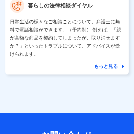
暮らしの法律相談ダイヤル
※ 当社および株式会社NTTドコモは、お客さまの情報を利
用させていただくにあたっては、「NTTドコモ パーソナル
日常生活の様々なご相談ごとについて、弁護士に無
データ憲章」に定める行動原則を順守します 。
※ パーソナルデータダッシュボードの「第三者提供の管
料で電話相談ができます。（予約制） 例えば、「親
理」の設定状態にかかわらず、共同利用する場合がありま
が高額な商品を契約してしまったが、取り消せます
す。
か？」といったトラブルについて、アドバイスが受
※ dポイントクラブ会員ではないお客さま（2019年12月11
けられます。
日以降、一度もdポイントクラブ会員であったことがないお
客さまに限る）に関する、2019年12月10日以前に取得した
もっと見る
個人データは、こちら の利用目的の範囲内に限って共同利
用します。
当社は株式会社NTTドコモ・フィナンシャルグループ
との間で、以下のとおり個人データを共同利用しま
す。
【共同して利用される利用データの項目】
当社または株式会社NTTドコモ・フィナンシャルグループが
サービス提供等を通じて取得した、以下の情報などの個人デ