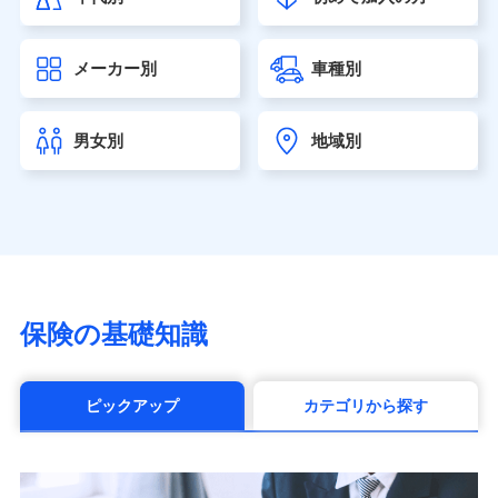
大樹生命保険株式会社（https://www.taiju-life.co.jp）
太陽生命保険株式会社（https://www.taiyo-
メーカー別
車種別
seimei.co.jp）
チューリッヒ生命保険株式会社
（https://www.zurichlife.co.jp/）
男女別
地域別
東京海上日動あんしん生命保険株式会社
（https://www.tmn-anshin.co.jp/）
なないろ生命保険株式会社
（https://www.nanairolife.co.jp/）
日本生命保険相互会社（https://www.nissay.co.jp）
はなさく生命保険株式会社
（https://www.life8739.co.jp/）
マニュライフ生命保険株式会社
保険の基礎知識
（https://www.manulife.co.jp/）
三井住友海上あいおい生命保険株式会社
（https://www.msa-life.co.jp/）
ピックアップ
カテゴリから探す
メットライフ生命株式会社(https://www.metlife.co.jp/)
メディケア生命保険株式会社
（https://www.medicarelife.com/）