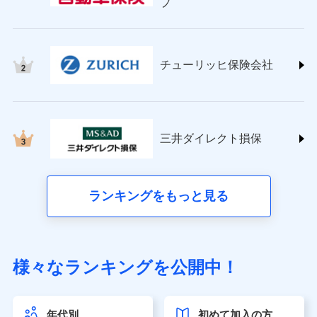
プ
チューリッヒ保険会社 (https://www.zurich.co.jp/)
東京海上日動火災保険株式会社
(https://www.tokiomarine-nichido.co.jp/)
日新火災海上保険株式会社
チューリッヒ保険会社
(https://www.nisshinfire.co.jp/)
ペット＆ファミリー損害保険株式会社
(https://www.petfamilyins.co.jp/)
三井住友海上火災保険株式会社 (https://www.ms-
ins.com/)
三井ダイレクト損保
三井ダイレクト損害保険株式会社
(https://www.mitsui-direct.co.jp/)
■生命保険
ランキングをもっと見る
アクサ生命保険株式会社（https://www.axa.co.jp/）
SBI生命保険株式会社（https://www.sbilife.co.jp/）
FWD生命保険株式会社（https://www.fwdlife.co.jp/）
ソニー生命保険株式会社
様々なランキングを公開中！
（https://www.sonylife.co.jp）
SOMPOひまわり生命保険株式会社
（https://www.himawari-life.co.jp/）
年代別
初めて加入の方
第一ネオ生命保険株式会社（https://neofirst.co.jp/）