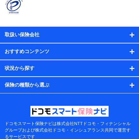
名、住所、生年月日、性別、保険契約者と被保険者の関
係、保険加入の目的、保険商品の内容、保険料、保険料
のお支払方法、車のメーカーや走行距離などの情報、建
物の構造や築年数などの情報、ペットの種類や年齢な
ど）及びお客様との応対記録（お客様に提示した比較見
積の試算結果情報、メールマガジンを提供した際のメー
取扱い保険会社
ル内容や送信履歴の情報及び保険の更改案内等を提供し
た際のメール内容や送信履歴などの情報）が含まれま
す。
おすすめコンテンツ
保険契約情報
当社または株式会社NTTドコモ・フィナンシャルグルー
プが取得し、又は保有する保険契約に関する情報。例と
状況から探す
して、保険契約者及び被保険者の氏名、住所、生年月
日、性別、保険契約者と被保険者の関係、保険加入の目
的、保険商品の内容、保険料、保険料のお支払方法、車
保険の種類から選ぶ
のメーカーや走行距離などの情報、建物の構造や築年数
などの情報、ペットの種類や年齢などの情報などが含ま
れます。
提供当事者から受領当事者が個人データを取得する方法
電子的・電磁的方法等
【共同して利用する者の範囲】
ドコモスマート保険ナビは
株式会社NTTドコモ・フィナンシャル
グループおよび
株式会社ドコモ・インシュアランス共同で
運営す
当社
るサービスです