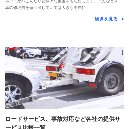
ネットがへこんだりと様々な被害をもらたします。そんなとき、
5.通話録音にて取得する情報
車の修理費を毎回出していては大きな出費に…
電話対応の品質向上およびお問合せ内容の正確な把握のため
続きを見る
6.採用応募者の個人情報
採用選考および入社手続を実施するため
7.社員（従業者）の個人情報
人事･勤怠･健康・労務等の管理、給与支給、福利厚生・採用
退職関連処理等の各種手続きのため、当社と従業員または従
業員同士の連絡のため
8.取引先個人情報
取引先としての選定業務、営業情報の提供業務、契約締結手
続き業務、取引管理業務、およびこれらに準ずる業務の遂行
のため
ロードサービス、事故対応など各社の提供サ
9.お問い合わせ情報
各種お問い合わせに対応するため
ービス比較一覧