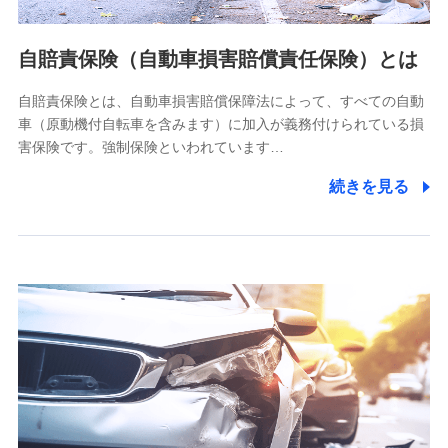
個人情報の第三者提供について
当社ではご本人の同意がある場合または法令に基づく場合を
自賠責保険（自動車損害賠償責任保険）とは
除き、第三者に提供いたしません。
自賠責保険とは、自動車損害賠償保障法によって、すべての自動
業務の委託
車（原動機付自転車を含みます）に加入が義務付けられている損
当社は利用目的の達成に必要な範囲内において個人情報の取
害保険です。強制保険といわれています…
り扱いの全部または一部を委託する場合があります。
続きを見る
個人データの共同利用
当社は株式会社NTTドコモとの間で、以下のとおり個
人データを共同利用します。
【共同して利用される利用データの項目】
当社又は株式会社NTTドコモがサービス提供等を通じて取得
した、以下の情報などの個人データ
基本情報
氏名、電話番号、メールアドレス、お客さまの識別子、
属性、連絡先、dポイントサービスのご利用に関する情