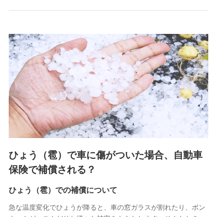
郵便、電話、およびＥメール等により、当社と取引のあるも
しくは委託を受けている保険会社・提携会社の保険その他に
関する情報を提供し、金融商品等の契約を勧奨するため、ま
た維持管理等の委託業務遂行のため、またそれらに付帯、関
連する当社および提携会社のサービスを案内、提供するため
（なお、当社は複数の保険会社と取引があり、取得した個人
情報を取引のある他の保険会社の商品・サービスをご提案す
るために利用させていただくことがあります。）
上記に係る連絡・手続き・管理等付帯業務を行うため
3.セミナー募集サイトから取得した個人情報
各種セミナーの案内、開催のため
上記に係る連絡・手続き・管理等付帯業務を行うため
4.家族・友達紹介にて取得した個人情報
ひょう（雹）で車に傷がついた場合、自動車
被紹介者への連絡、及び当社と取引のあるもしくは委託を受
保険で補償される？
けている保険会社・提携会社の保険その他に関する情報を提
供し、金融商品等の契約を勧奨するため
ひょう（雹）での補償について
アンケートやキャンペーン等の実施のため
上記に係る連絡・手続き・管理等付帯業務を行うため
急な温度変化でひょうが降ると、車の窓ガラスが割れたり、ボン