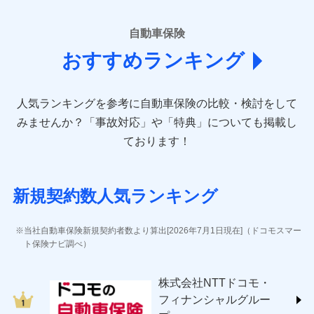
■損害保険
あいおいニッセイ同和損害保険株式会社
自動車保険
(https://www.aioinissaydowa.co.jp/)
おすすめランキング
アクサ損害保険株式会社 (https://www.axa-
direct.co.jp/)
アニコム損害保険株式会社 (https://www.anicom-
人気ランキングを参考に自動車保険の比較・検討をして
sompo.co.jp/)
東京海上ダイレクト損害保険株式会社 (https://www.e-
みませんか？
「事故対応」や「特典」についても掲載し
design.net/)
ております！
AIG損害保険株式会社 (https://www.aig.co.jp/sonpo)
ＳＢＩ損害保険株式会社
(https://www.sbisonpo.co.jp/)
新規契約数人気ランキング
ジェイアイ傷害火災保険株式会社
(https://www.jihoken.co.jp/)
ソニー損害保険株式会社
当社自動車保険新規契約者数より算出[2026年7月1日現在]（ドコモスマー
(https://www.sonysonpo.co.jp/)
ト保険ナビ調べ）
損害保険ジャパン株式会社 (https://www.sompo-
japan.co.jp/)
株式会社NTTドコモ・
ＳＯＭＰＯダイレクト損害保険株式会社
フィナンシャルグルー
(https://www.sompo-direct.co.jp/)