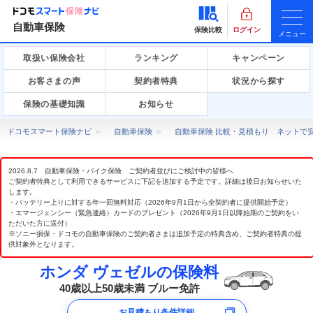
自動車保険
保険比較
ログイン
メニュー
取扱い保険会社
ランキング
キャンペーン
お客さまの声
契約者特典
状況から探す
保険の基礎知識
お知らせ
ドコモスマート保険ナビ
自動車保険
自動車保険 比較・見積もり ネットで
2026.8.7 自動車保険・バイク保険 ご契約者並びにご検討中の皆様へ
ご契約者特典として利用できるサービスに下記を追加する予定です。詳細は後日お知らせいた
します。
・バッテリー上りに対する年一回無料対応（2026年9月1日から全契約者に提供開始予定）
・エマージェンシー（緊急連絡）カードのプレゼント（2026年9月1日以降始期のご契約をい
ただいた方に送付）
※ソニー損保・ドコモの自動車保険のご契約者さまは追加予定の特典含め、ご契約者特典の提
供対象外となります。
ホンダ ヴェゼルの保険料
40歳以上50歳未満 ブルー免許
お見積もり条件詳細