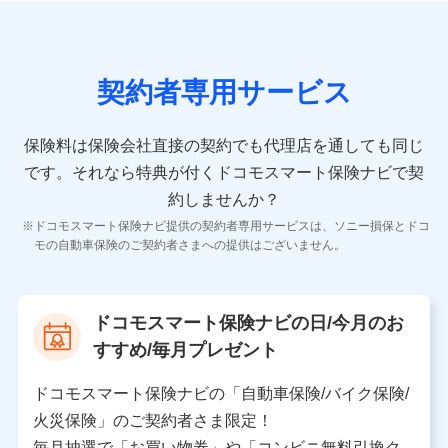
の情報）が含まれます。
保険契約情報
当社又は株式会社NTTドコモが取得し、又は保有する保
険契約に関する情報。例として、保険契約者及び被保険
契約者専用サービス
者の氏名、住所、生年月日、性別、保険契約者と被保険
者の関係、保険加入の目的、保険商品の内容、保険料、
保険料のお支払方法、車のメーカーや走行距離などの情
保険料は保険会社直接の契約でも代理店を通しても同じ
報、建物の構造や築年数などの情報、ペットの種類や年
齢などの情報などが含まれます。
です。
それなら特典が付くドコモスマート保険ナビで契
約しませんか？
【共同して利用する者の範囲】
ドコモスマート保険ナビ提供の契約者専用サービスは、ソニー損保とドコ
当社
モの自動車保険のご契約者さまへの提供はございません。
株式会社NTTドコモ
【利用する者の利用目的】
ドコモスマート保険ナビの日/今月のお
当社又は株式会社NTTドコモが提供する保険関連サービ
すすめ/毎月プレゼント
スにおけるユーザ登録受付および管理のため
当社又は株式会社NTTドコモと取引のあるもしくは委託
を受けている保険会社・提携会社の保険その他に関する
ドコモスマート保険ナビの「自動車保険/バイク保険/
情報を提供するため、また維持管理等の委託業務遂行の
火災保険」のご契約者さま限定！
ため、またそれらに付帯、関連する当社、株式会社NTT
ドコモおよび提携会社のサービスを案内、提供するため
毎月抽選で「お買い物券」や「コンビニ無料引換ク