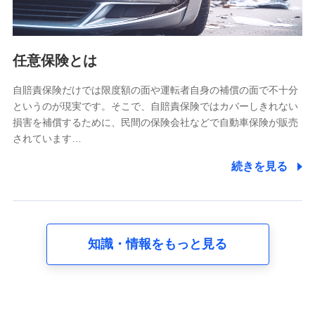
報。例として、dポイントカード番号、性別、年齢、家族
構成、住所、dポイント残高、dポイント利用履歴などが
含まれます。
利用情報
任意保険とは
当社又は株式会社NTTドコモが提供する各種サービスな
どのご契約・ご利用などに関する情報。例として、当社
又は株式会社NTTドコモが提供する各種サービスのご契
自賠責保険だけでは限度額の面や運転者自身の補償の面で不十分
約状態・ご利用履歴インターネット利用時の行動に関す
というのが現実です。そこで、自賠責保険ではカバーしきれない
る情報、アプリケーション利用時の行動に関する情報、
損害を補償するために、民間の保険会社などで自動車保険が販売
購入されたサービスや商品の名称・購入場所・決済に関
されています…
する情報、アンケートの回答に関する情報などが含まれ
ます。
続きを見る
保険関連サービス情報
当社又は株式会社NTTドコモが提供する保険関連サービ
スに関して取得し、又は保有する情報。例として、見積
請求受付時、資料請求受付時又はユーザー登録受付時に
提供いただいた情報（氏名、住所、生年月日、性別、保
険契約者と被保険者の関係、保険加入の目的、保険商品
知識・情報をもっと見る
の内容、保険料、保険料のお支払方法、車のメーカーや
走行距離などの情報、建物の構造や築年数などの情報、
ペットの種類や年齢など）及びお客様との応対記録 （お
客様に提示した比較見積の試算結果情報、メールマガジ
ンを提供した際のメール内容や送信履歴の情報及び保険
の更改案内等を提供した際のメール内容や送信履歴など