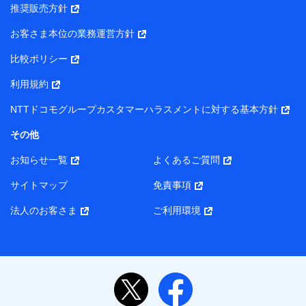
推奨販売方針
所・代表者名】
お客さま本位の業務運営方針
当該個人データを取り扱う各共同利用者（詳細は次のとお
り）
比較ポリシー
東京都千代田区永田町2丁目11番1号 山王パークタワー
利用規約
株式会社NTTドコモ・フィナンシャルグループ 代表取締役
社長 廣井 孝史
NTTドコモグループカスタマーハラスメントに対する基本方針
東京都中央区日本橋人形町2-14-10 アーバンネット日本橋
その他
ビル 3F
お知らせ一覧
よくあるご質問
株式会社ドコモ・インシュアランス 代表取締役社長 吉
村 忠義
サイトマップ
免責事項
また当社は、オンライン面談による保険のご相談にあたっ
法人のお客さま
ご利用環境
て、以下の提携代理店とお客様の個人データを共同利用する
ことがあります。
1. 共同利用する個人データの項目
氏名、生年月日、住所、メールアドレス、電話番号、個