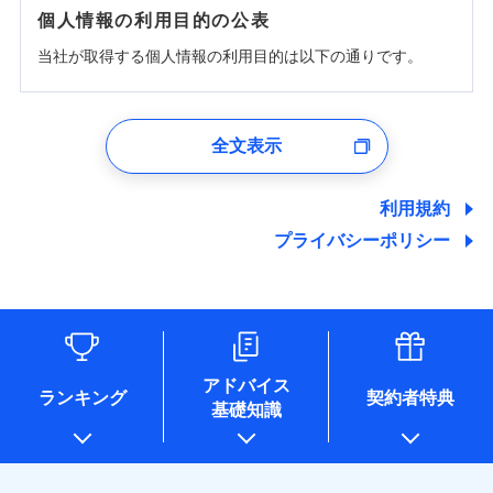
個人情報の利用目的の公表
当社が取得する個人情報の利用目的は以下の通りです。
1.見積請求受付時、資料請求受付時、ユーザー登録受
付時
全文表示
ユーザー登録受付および、管理のため
郵便、電話、およびＥメール等により、当社と取引のあるも
しくは委託を受けている保険会社・提携会社の保険その他に
利用規約
関する情報を提供し、金融商品等の契約を勧奨するため、ま
プライバシーポリシー
た維持管理等の委託業務遂行のため、またそれらに付帯、関
連する当社および提携会社のサービスを案内、提供するため
（なお、当社は複数の保険会社と取引があり、取得した個人
情報を取引のある他の保険会社の商品・サービスをご提案す
るために利用させていただくことがあります。）
各種セミナーの開催のため
コンサルティングサービスの実施のため
アドバイス
アンケートやキャンペーン等の実施のため
ランキング
契約者特典
基礎知識
上記に係る案内・手続き・管理等付帯業務を行うため
* 当社が委託を受けている保険会社の情報は、保険会社のホ
ームページに掲載しておりますので、ご確認ください。