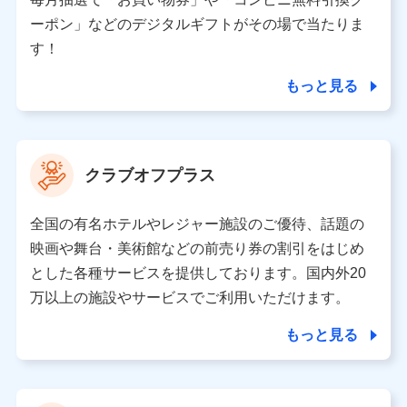
（各サービスで取得したサービス利用履歴、ウェブサイ
ーポン」などのデジタルギフトがその場で当たりま
トの閲覧履歴、購買履歴、ご契約内容等のパーソナルデ
ータを分析して、お客さまの趣味・嗜好・傾向に応じた
す！
サービス・商品等に関するご提案や広告の配信等を行う
ことがあります。）
もっと見る
各種セミナーの開催のため
コンサルティングサービスの実施のため
アンケートやキャンペーン等の実施のため
上記に係る案内・手続き・管理等付帯業務を行うため
クラブオフプラス
【当該個人データの管理について責任を有する者の名称・住
所・代表者名】
全国の有名ホテルやレジャー施設のご優待、話題の
当該個人データを取り扱う各共同利用者（詳細は次のとお
映画や舞台・美術館などの前売り券の割引をはじめ
り）
とした各種サービスを提供しております。国内外20
東京都千代田区永田町2丁目11番1号 山王パークタワー
万以上の施設やサービスでご利用いただけます。
株式会社NTTドコモ 代表取締役社長 前田 義晃
もっと見る
東京都中央区日本橋人形町2-14-10 アーバンネット日本橋
ビル 3F
株式会社ドコモ・インシュアランス 代表取締役社長 吉
村 忠義