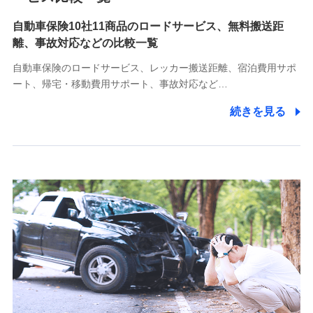
自動車保険10社11商品のロードサービス、無料搬送距
10.受託業務の 個人情報
離、事故対応などの比較一覧
受託業務の遂行およびこれらに準ずる業務の遂行のため
自動車保険のロードサービス、レッカー搬送距離、宿泊費用サポ
11.マイカー通勤管理クラウド並びに法人向けASPサー
ート、帰宅・移動費用サポート、事故対応など…
ビスに関してのお問い合わせ情報
続きを見る
各種お問い合わせに対応するため
当社のサービスに関する情報提供や、皆様に有用なお知らせ
をお送りするため
アンケートの送付のため
当社のサービスや媒体の運営改善に必要なデータを解析し、
分析するため
当社の対応品質向上やお問い合わせ内容の正確な把握のため
個人情報保護管理者の職名、連絡先
株式会社ドコモ・インシュアランス 営業部長
〒103-0013 東京都中央区日本橋人形町2-14-10 アーバン
ネット日本橋ビル 3F
株式会社ドコモ・インシュアランス