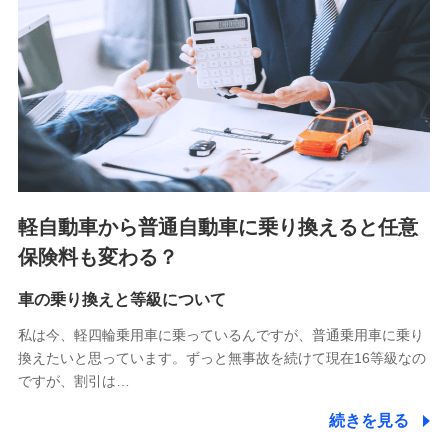
■少額短期保険
株式会社アシロ少額短期保険 (https://kailash.co.jp/)
SBIいきいき少額短期保険会社 (https://www.i-
sedai.com/)
SBIペット少額短期保険株式会社 (https://www.sbipet-
ssi.co.jp/)
SBIリスタ少額短期保険会社
(https://www.jishin.co.jp/)
スマートプラス少額短期保険株式会社
（https://www.smartplus-insurance.com/）
軽自動車から普通自動車に乗り換えると任意
チューリッヒ少額短期保険株式会社
保険料も変わる？
(https://www.zurichssi.co.jp/)
Tokio Marine X少額短期保険株式会社
(https://www.tokiomarine-x.co.jp/)
車の乗り換えと等級について
ペットメディカルサポート株式会社
私は今、軽四輪乗用車に乗っているんですが、普通乗用車に乗り
(https://pshoken.co.jp/)
換えたいと思っています。ずっと無事故を続けて現在16等級なの
リトルファミリー少額短期保険株式会社
ですが、割引は…
(https://www.littlefamily-ssi.com/)
続きを見る
2.共同募集を行う代理店から受領する個人情報