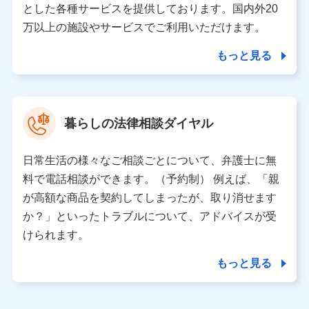
とした各種サービスを提供しております。国内外20
東京都千代田区永田町2丁目11番1号 山王パークタワー
万以上の施設やサービスでご利用いただけます。
株式会社NTTドコモ 代表取締役社長 前田 義晃
もっと見る
東京都中央区日本橋人形町2-14-10 アーバンネット日本橋
ビル 3F
株式会社ドコモ・インシュアランス 代表取締役社長 吉
村 忠義
暮らしの法律相談ダイヤル
※ 当社および株式会社NTTドコモは、お客さまの情報を利
用させていただくにあたっては、「NTTドコモ パーソナル
日常生活の様々なご相談ごとについて、弁護士に無
データ憲章」に定める行動原則を順守します 。
※ パーソナルデータダッシュボードの「第三者提供の管
料で電話相談ができます。（予約制） 例えば、「親
理」の設定状態にかかわらず、共同利用する場合がありま
が高額な商品を契約してしまったが、取り消せます
す。
か？」といったトラブルについて、アドバイスが受
※ dポイントクラブ会員ではないお客さま（2019年12月11
けられます。
日以降、一度もdポイントクラブ会員であったことがないお
客さまに限る）に関する、2019年12月10日以前に取得した
もっと見る
個人データは、こちら の利用目的の範囲内に限って共同利
用します。