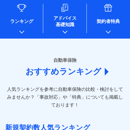
るために利用させていただくことがあります。）
各種セミナーの開催のため
コンサルティングサービスの実施のため
アドバイス
アンケートやキャンペーン等の実施のため
ランキング
契約者特典
基礎知識
上記に係る案内・手続き・管理等付帯業務を行うため
* 当社が委託を受けている保険会社の情報は、保険会社のホ
ームページに掲載しておりますので、ご確認ください。
■損害保険
あいおいニッセイ同和損害保険株式会社
自動車保険
(https://www.aioinissaydowa.co.jp/)
おすすめランキング
アクサ損害保険株式会社 (https://www.axa-
direct.co.jp/)
アニコム損害保険株式会社 (https://www.anicom-
人気ランキングを参考に自動車保険の比較・検討をして
sompo.co.jp/)
東京海上ダイレクト損害保険株式会社 (https://www.e-
みませんか？
「事故対応」や「特典」についても掲載し
design.net/)
ております！
AIG損害保険株式会社 (https://www.aig.co.jp/sonpo)
ＳＢＩ損害保険株式会社
(https://www.sbisonpo.co.jp/)
新規契約数人気ランキング
ジェイアイ傷害火災保険株式会社