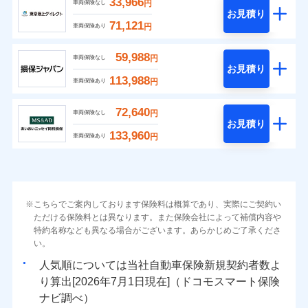
33,966
円
車両保険なし
お見積り
71,121
円
車両保険あり
59,988
円
車両保険なし
お見積り
113,988
円
車両保険あり
72,640
円
車両保険なし
お見積り
133,960
円
車両保険あり
こちらでご案内しております保険料は概算であり、実際にご契約い
ただける保険料とは異なります。また保険会社によって補償内容や
特約名称なども異なる場合がございます。あらかじめご了承くださ
い。
人気順については当社
新規契約者数よ
り算出[
年
月
日現在]（ドコモスマート保険
ナビ調べ）