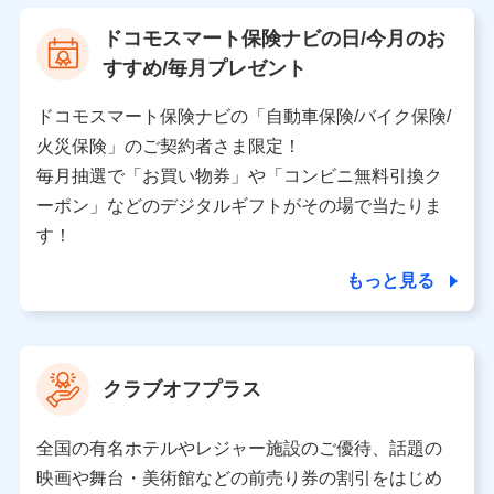
【利用する者の利用目的】
ドコモスマート保険ナビの日/今月のお
当社又は株式会社NTTドコモが提供する保険関連サービ
すすめ/毎月プレゼント
スにおけるユーザ登録受付および管理のため
当社又は株式会社NTTドコモと取引のあるもしくは委託
を受けている保険会社・提携会社の保険その他に関する
ドコモスマート保険ナビの「自動車保険/バイク保険/
情報を提供するため、また維持管理等の委託業務遂行の
火災保険」のご契約者さま限定！
ため、またそれらに付帯、関連する当社、株式会社NTT
ドコモおよび提携会社のサービスを案内、提供するため
毎月抽選で「お買い物券」や「コンビニ無料引換ク
（各サービスで取得したサービス利用履歴、ウェブサイ
ーポン」などのデジタルギフトがその場で当たりま
トの閲覧履歴、購買履歴、ご契約内容等のパーソナルデ
ータを分析して、お客さまの趣味・嗜好・傾向に応じた
す！
サービス・商品等に関するご提案や広告の配信等を行う
ことがあります。）
もっと見る
各種セミナーの開催のため
コンサルティングサービスの実施のため
アンケートやキャンペーン等の実施のため
上記に係る案内・手続き・管理等付帯業務を行うため
クラブオフプラス
【当該個人データの管理について責任を有する者の名称・住
所・代表者名】
全国の有名ホテルやレジャー施設のご優待、話題の
当該個人データを取り扱う各共同利用者（詳細は次のとお
映画や舞台・美術館などの前売り券の割引をはじめ
り）