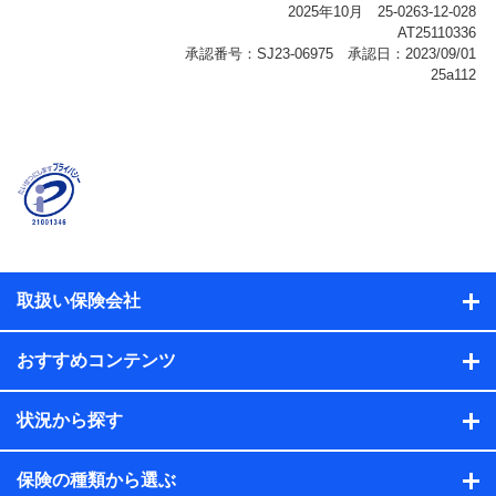
報、購入されたサービスや商品の名称・購入場所・決済
に関する情報、アンケートの回答に関する情報などが含
まれます。
保険関連サービス情報
当社または株式会社NTTドコモ・フィナンシャルグルー
プが提供する保険関連サービスに関して取得し、又は保
有する情報。例として、見積請求受付時、資料請求受付
時又はユーザー登録受付時に提供いただいた情報（氏
名、住所、生年月日、性別、保険契約者と被保険者の関
係、保険加入の目的、保険商品の内容、保険料、保険料
のお支払方法、車のメーカーや走行距離などの情報、建
物の構造や築年数などの情報、ペットの種類や年齢な
ど）及びお客様との応対記録（お客様に提示した比較見
積の試算結果情報、メールマガジンを提供した際のメー
取扱い保険会社
ル内容や送信履歴の情報及び保険の更改案内等を提供し
た際のメール内容や送信履歴などの情報）が含まれま
す。
おすすめコンテンツ
保険契約情報
当社または株式会社NTTドコモ・フィナンシャルグルー
プが取得し、又は保有する保険契約に関する情報。例と
状況から探す
して、保険契約者及び被保険者の氏名、住所、生年月
日、性別、保険契約者と被保険者の関係、保険加入の目
的、保険商品の内容、保険料、保険料のお支払方法、車
保険の種類から選ぶ
のメーカーや走行距離などの情報、建物の構造や築年数