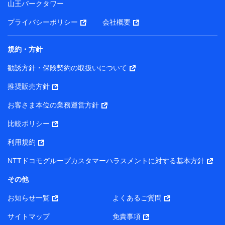
山王パークタワー
ータを分析して、お客さまの趣味・嗜好・傾向に応じた
サービス・商品等に関するご提案や広告の配信等を行う
プライバシーポリシー
会社概要
ことがあります。）
各種セミナーの開催のため
コンサルティングサービスの実施のため
規約・方針
アンケートやキャンペーン等の実施のため
上記に係る案内・手続き・管理等付帯業務を行うため
勧誘方針・保険契約の取扱いについて
【当該個人データの管理について責任を有する者の名称・住
推奨販売方針
所・代表者名】
お客さま本位の業務運営方針
当該個人データを取り扱う各共同利用者（詳細は次のとお
り）
比較ポリシー
東京都千代田区永田町2丁目11番1号 山王パークタワー
利用規約
株式会社NTTドコモ・フィナンシャルグループ 代表取締役
社長 廣井 孝史
NTTドコモグループカスタマーハラスメントに対する基本方針
東京都中央区日本橋人形町2-14-10 アーバンネット日本橋
その他
ビル 3F
お知らせ一覧
よくあるご質問
株式会社ドコモ・インシュアランス 代表取締役社長 吉
村 忠義
サイトマップ
免責事項