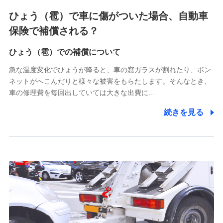
4.家族・友達紹介にて取得した個人情報
ひょう（雹）で車に傷がついた場合、自動車
被紹介者への連絡、及び当社と取引のあるもしくは委託を受
保険で補償される？
けている保険会社・提携会社の保険その他に関する情報を提
供し、金融商品等の契約を勧奨するため
ひょう（雹）での補償について
アンケートやキャンペーン等の実施のため
上記に係る連絡・手続き・管理等付帯業務を行うため
急な温度変化でひょうが降ると、車の窓ガラスが割れたり、ボン
ネットがへこんだりと様々な被害をもらたします。そんなとき、
5.通話録音にて取得する情報
車の修理費を毎回出していては大きな出費に…
電話対応の品質向上およびお問合せ内容の正確な把握のため
続きを見る
6.採用応募者の個人情報
採用選考および入社手続を実施するため
7.社員（従業者）の個人情報
人事･勤怠･健康・労務等の管理、給与支給、福利厚生・採用
退職関連処理等の各種手続きのため、当社と従業員または従
業員同士の連絡のため