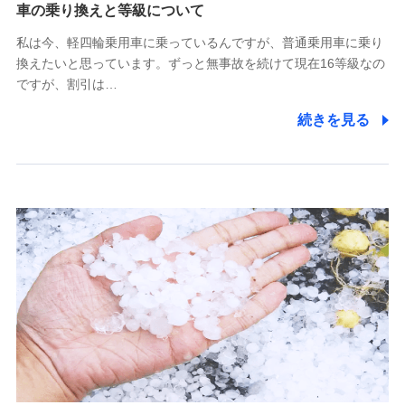
(https://www.tokiomarine-x.co.jp/)
車の乗り換えと等級について
ペットメディカルサポート株式会社
私は今、軽四輪乗用車に乗っているんですが、普通乗用車に乗り
(https://pshoken.co.jp/)
換えたいと思っています。ずっと無事故を続けて現在16等級なの
リトルファミリー少額短期保険株式会社
ですが、割引は…
(https://www.littlefamily-ssi.com/)
続きを見る
2.共同募集を行う代理店から受領する個人情報
郵便、電話、およびＥメール等により、当社と取引のあるも
しくは委託を受けている保険会社・提携会社の保険その他に
関する情報を提供し、金融商品等の契約を勧奨するため、ま
た維持管理等の委託業務遂行のため、またそれらに付帯、関
連する当社および提携会社のサービスを案内、提供するため
（なお、当社は複数の保険会社と取引があり、取得した個人
情報を取引のある他の保険会社の商品・サービスをご提案す
るために利用させていただくことがあります。）
上記に係る連絡・手続き・管理等付帯業務を行うため
3.セミナー募集サイトから取得した個人情報
各種セミナーの案内、開催のため
上記に係る連絡・手続き・管理等付帯業務を行うため