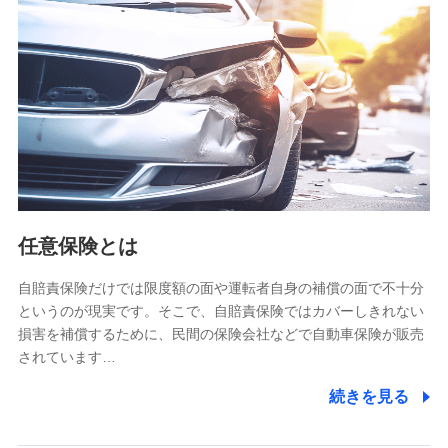
【共同して利用される利用データの項目】
当社又は株式会社NTTドコモがサービス提供等を通じて取得
した、以下の情報などの個人データ
基本情報
氏名、電話番号、メールアドレス、お客さまの識別子、
属性、連絡先、dポイントサービスのご利用に関する情
報。例として、dポイントカード番号、性別、年齢、家族
構成、住所、dポイント残高、dポイント利用履歴などが
含まれます。
利用情報
任意保険とは
当社又は株式会社NTTドコモが提供する各種サービスな
どのご契約・ご利用などに関する情報。例として、当社
又は株式会社NTTドコモが提供する各種サービスのご契
自賠責保険だけでは限度額の面や運転者自身の補償の面で不十分
約状態・ご利用履歴インターネット利用時の行動に関す
というのが現実です。そこで、自賠責保険ではカバーしきれない
る情報、アプリケーション利用時の行動に関する情報、
損害を補償するために、民間の保険会社などで自動車保険が販売
購入されたサービスや商品の名称・購入場所・決済に関
されています…
する情報、アンケートの回答に関する情報などが含まれ
ます。
続きを見る
保険関連サービス情報
当社又は株式会社NTTドコモが提供する保険関連サービ
スに関して取得し、又は保有する情報。例として、見積