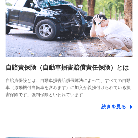
個人情報保護管理者の職名、連絡先
株式会社ドコモ・インシュアランス 営業部長
〒103-0013 東京都中央区日本橋人形町2-14-10 アーバン
ネット日本橋ビル 3F
株式会社ドコモ・インシュアランス
個人情報の第三者提供について
当社ではご本人の同意がある場合または法令に基づく場合を
自賠責保険（自動車損害賠償責任保険）とは
除き、第三者に提供いたしません。
自賠責保険とは、自動車損害賠償保障法によって、すべての自動
業務の委託
車（原動機付自転車を含みます）に加入が義務付けられている損
当社は利用目的の達成に必要な範囲内において個人情報の取
害保険です。強制保険といわれています…
り扱いの全部または一部を委託する場合があります。
続きを見る
個人データの共同利用
当社は株式会社NTTドコモとの間で、以下のとおり個
人データを共同利用します。