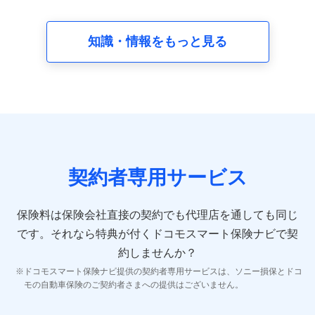
請求受付時、資料請求受付時又はユーザー登録受付時に
提供いただいた情報（氏名、住所、生年月日、性別、保
険契約者と被保険者の関係、保険加入の目的、保険商品
知識・情報をもっと見る
の内容、保険料、保険料のお支払方法、車のメーカーや
走行距離などの情報、建物の構造や築年数などの情報、
ペットの種類や年齢など）及びお客様との応対記録 （お
客様に提示した比較見積の試算結果情報、メールマガジ
ンを提供した際のメール内容や送信履歴の情報及び保険
の更改案内等を提供した際のメール内容や送信履歴など
の情報）が含まれます。
保険契約情報
当社又は株式会社NTTドコモが取得し、又は保有する保
険契約に関する情報。例として、保険契約者及び被保険
契約者専用サービス
者の氏名、住所、生年月日、性別、保険契約者と被保険
者の関係、保険加入の目的、保険商品の内容、保険料、
保険料のお支払方法、車のメーカーや走行距離などの情
保険料は保険会社直接の契約でも代理店を通しても同じ
報、建物の構造や築年数などの情報、ペットの種類や年
齢などの情報などが含まれます。
です。
それなら特典が付くドコモスマート保険ナビで契
約しませんか？
【共同して利用する者の範囲】
ドコモスマート保険ナビ提供の契約者専用サービスは、ソニー損保とドコ
当社
モの自動車保険のご契約者さまへの提供はございません。
株式会社NTTドコモ