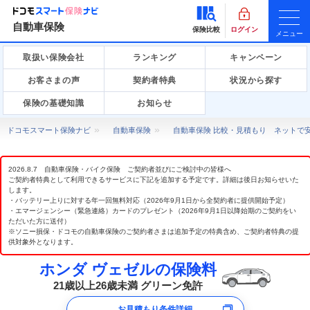
自動車保険
保険比較
ログイン
メニュー
取扱い保険会社
ランキング
キャンペーン
お客さまの声
契約者特典
状況から探す
保険の基礎知識
お知らせ
ドコモスマート保険ナビ
自動車保険
自動車保険 比較・見積もり ネットで
2026.8.7 自動車保険・バイク保険 ご契約者並びにご検討中の皆様へ
ご契約者特典として利用できるサービスに下記を追加する予定です。詳細は後日お知らせいた
します。
・バッテリー上りに対する年一回無料対応（2026年9月1日から全契約者に提供開始予定）
・エマージェンシー（緊急連絡）カードのプレゼント（2026年9月1日以降始期のご契約をい
ただいた方に送付）
※ソニー損保・ドコモの自動車保険のご契約者さまは追加予定の特典含め、ご契約者特典の提
供対象外となります。
ホンダ ヴェゼルの保険料
21歳以上26歳未満 グリーン免許
お見積もり条件詳細