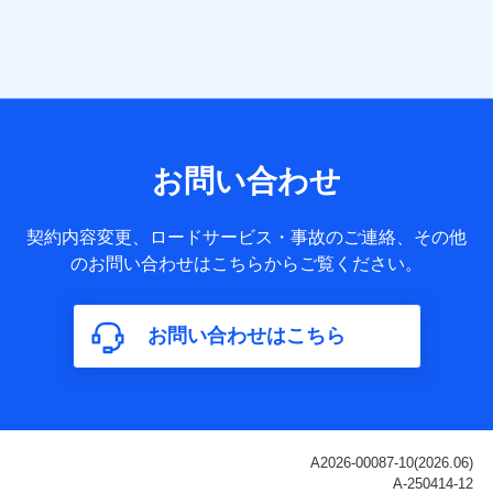
当社は株式会社NTTドコモ・フィナンシャルグループ
との間で、以下のとおり個人データを共同利用しま
す。
【共同して利用される利用データの項目】
当社または株式会社NTTドコモ・フィナンシャルグループが
サービス提供等を通じて取得した、以下の情報などの個人デ
お問い合わせ
ータ
基本情報
契約内容変更、ロードサービス・事故のご連絡、その他
氏名、電話番号、メールアドレス、お客さまの識別子、
のお問い合わせはこちらからご覧ください。
属性、連絡先、dポイントサービスのご利用に関する情
報。例として、dポイントカード番号、性別、年齢、家族
構成、住所、dポイント残高、dポイント利用履歴などが
お問い合わせはこちら
含まれます。
利用情報
当社または株式会社NTTドコモ・フィナンシャルグルー
プが提供する各種サービスなどのご契約・ご利用などに
関する情報。例として、当社または株式会社NTTドコ
モ・フィナンシャルグループが提供する各種サービスの
ご契約状態・ご利用履歴インターネット利用時の行動に
関する情報、アプリケーション利用時の行動に関する情