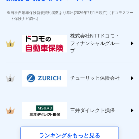
(https://www.jihoken.co.jp/)
ソニー損害保険株式会社
当社自動車保険新規契約者数より算出[2026年7月1日現在]（ドコモスマー
(https://www.sonysonpo.co.jp/)
ト保険ナビ調べ）
損害保険ジャパン株式会社 (https://www.sompo-
japan.co.jp/)
株式会社NTTドコモ・
ＳＯＭＰＯダイレクト損害保険株式会社
フィナンシャルグルー
(https://www.sompo-direct.co.jp/)
プ
チューリッヒ保険会社 (https://www.zurich.co.jp/)
東京海上日動火災保険株式会社
(https://www.tokiomarine-nichido.co.jp/)
日新火災海上保険株式会社
チューリッヒ保険会社
(https://www.nisshinfire.co.jp/)
ペット＆ファミリー損害保険株式会社
(https://www.petfamilyins.co.jp/)
三井住友海上火災保険株式会社 (https://www.ms-
ins.com/)
三井ダイレクト損保
三井ダイレクト損害保険株式会社
(https://www.mitsui-direct.co.jp/)
■生命保険
ランキングをもっと見る