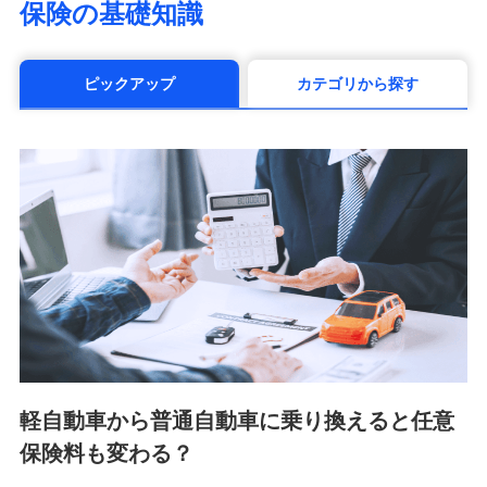
保険の基礎知識
（https://www.manulife.co.jp/）
三井住友海上あいおい生命保険株式会社
（https://www.msa-life.co.jp/）
ピックアップ
カテゴリから探す
メットライフ生命株式会社(https://www.metlife.co.jp/)
メディケア生命保険株式会社
（https://www.medicarelife.com/）
■少額短期保険
株式会社アシロ少額短期保険 (https://kailash.co.jp/)
SBIいきいき少額短期保険会社 (https://www.i-
sedai.com/)
SBIペット少額短期保険株式会社 (https://www.sbipet-
ssi.co.jp/)
SBIリスタ少額短期保険会社
(https://www.jishin.co.jp/)
スマートプラス少額短期保険株式会社
（https://www.smartplus-insurance.com/）
軽自動車から普通自動車に乗り換えると任意
チューリッヒ少額短期保険株式会社
保険料も変わる？
(https://www.zurichssi.co.jp/)
Tokio Marine X少額短期保険株式会社