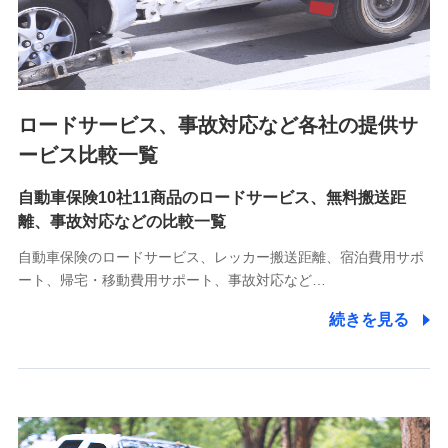
8.取引先個人情報
取引先としての選定業務、営業情報の提供業務、契約締結手
続き業務、取引管理業務、およびこれらに準ずる業務の遂行
のため
ロードサービス、事故対応など各社の提供サ
9.お問い合わせ情報
各種お問い合わせに対応するため
ービス比較一覧
自動車保険10社11商品のロードサービス、無料搬送距
10.受託業務の 個人情報
離、事故対応などの比較一覧
受託業務の遂行およびこれらに準ずる業務の遂行のため
自動車保険のロードサービス、レッカー搬送距離、宿泊費用サポ
11.マイカー通勤管理クラウド並びに法人向けASPサー
ート、帰宅・移動費用サポート、事故対応など…
ビスに関してのお問い合わせ情報
続きを見る
各種お問い合わせに対応するため
当社のサービスに関する情報提供や、皆様に有用なお知らせ
をお送りするため
アンケートの送付のため
当社のサービスや媒体の運営改善に必要なデータを解析し、
分析するため
当社の対応品質向上やお問い合わせ内容の正確な把握のため