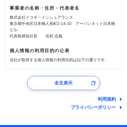
事業者の名称・住所・代表者名
株式会社ドコモ・インシュアランス
東京都中央区日本橋人形町2-14-10 アーバンネット日本橋
ビル
代表取締役社長 吉村 忠義
個人情報の利用目的の公表
当社が取得する個人情報の利用目的は以下の通りです。
1.見積請求受付時、資料請求受付時、ユーザー登録受
付時
全文表示
ユーザー登録受付および、管理のため
郵便、電話、およびＥメール等により、当社と取引のあるも
しくは委託を受けている保険会社・提携会社の保険その他に
利用規約
関する情報を提供し、金融商品等の契約を勧奨するため、ま
プライバシーポリシー
た維持管理等の委託業務遂行のため、またそれらに付帯、関
連する当社および提携会社のサービスを案内、提供するため
（なお、当社は複数の保険会社と取引があり、取得した個人
情報を取引のある他の保険会社の商品・サービスをご提案す