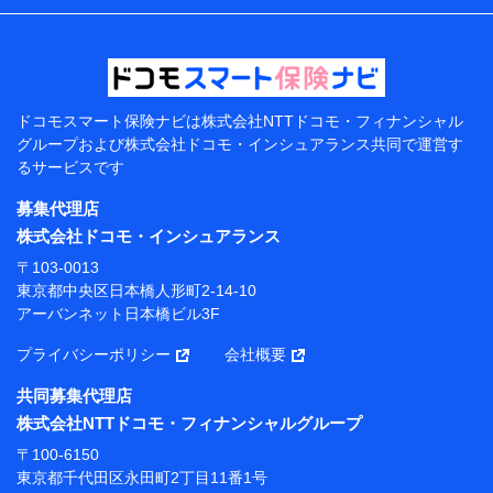
などの情報、ペットの種類や年齢などの情報などが含ま
れます。
提供当事者から受領当事者が個人データを取得する方法
電子的・電磁的方法等
【共同して利用する者の範囲】
ドコモスマート保険ナビは
株式会社NTTドコモ・フィナンシャル
グループおよび
株式会社ドコモ・インシュアランス共同で
運営す
当社
るサービスです
株式会社NTTドコモ・フィナンシャルグループ
募集代理店
【利用目的】
株式会社ドコモ・インシュアランス
当社または株式会社NTTドコモ・フィナンシャルグルー
〒103-0013
プが提供する保険関連サービスにおけるユーザー登録受
東京都中央区日本橋人形町2-14-10
付および管理のため
アーバンネット日本橋ビル3F
当社または株式会社NTTドコモ・フィナンシャルグルー
プと取引のあるもしくは委託を受けている保険会社・提
プライバシーポリシー
会社概要
携会社の保険その他に関する情報を提供するため、また
維持管理等の委託業務遂行のため、またそれらに付帯、
共同募集代理店
関連する当社または株式会社NTTドコモ・フィナンシャ
株式会社NTTドコモ・フィナンシャルグループ
ルグループおよび提携会社のサービスを案内、提供する
ため
〒100-6150
（各サービスで取得したサービス利用履歴、ウェブサイ
東京都千代田区永田町2丁目11番1号
トの閲覧履歴、購買履歴、ご契約内容等のパーソナルデ