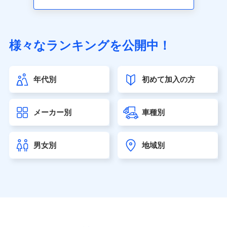
アクサ生命保険株式会社（https://www.axa.co.jp/）
SBI生命保険株式会社（https://www.sbilife.co.jp/）
FWD生命保険株式会社（https://www.fwdlife.co.jp/）
ソニー生命保険株式会社
様々なランキングを公開中！
（https://www.sonylife.co.jp）
SOMPOひまわり生命保険株式会社
（https://www.himawari-life.co.jp/）
年代別
初めて加入の方
第一ネオ生命保険株式会社（https://neofirst.co.jp/）
大樹生命保険株式会社（https://www.taiju-life.co.jp）
太陽生命保険株式会社（https://www.taiyo-
メーカー別
車種別
seimei.co.jp）
チューリッヒ生命保険株式会社
（https://www.zurichlife.co.jp/）
男女別
地域別
東京海上日動あんしん生命保険株式会社
（https://www.tmn-anshin.co.jp/）
なないろ生命保険株式会社
（https://www.nanairolife.co.jp/）
日本生命保険相互会社（https://www.nissay.co.jp）
はなさく生命保険株式会社
（https://www.life8739.co.jp/）
マニュライフ生命保険株式会社