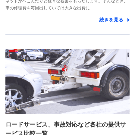
ネットがへこんだりと様々な被害をもらたします。そんなとき、
5.通話録音にて取得する情報
車の修理費を毎回出していては大きな出費に…
電話対応の品質向上およびお問合せ内容の正確な把握のため
続きを見る
6.採用応募者の個人情報
採用選考および入社手続を実施するため
7.社員（従業者）の個人情報
人事･勤怠･健康・労務等の管理、給与支給、福利厚生・採用
退職関連処理等の各種手続きのため、当社と従業員または従
業員同士の連絡のため
8.取引先個人情報
取引先としての選定業務、営業情報の提供業務、契約締結手
続き業務、取引管理業務、およびこれらに準ずる業務の遂行
のため
ロードサービス、事故対応など各社の提供サ
9.お問い合わせ情報
各種お問い合わせに対応するため
ービス比較一覧