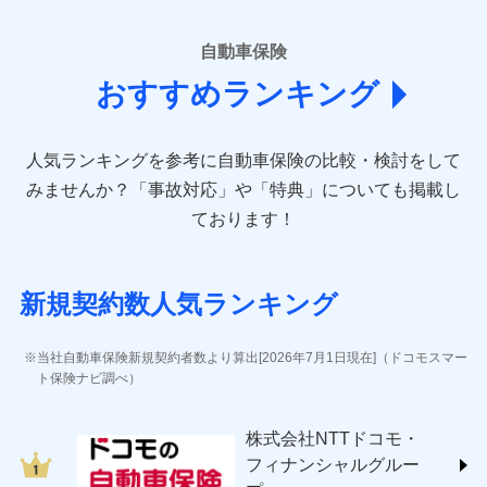
■損害保険
あいおいニッセイ同和損害保険株式会社
自動車保険
(https://www.aioinissaydowa.co.jp/)
おすすめランキング
アクサ損害保険株式会社 (https://www.axa-
direct.co.jp/)
アニコム損害保険株式会社 (https://www.anicom-
人気ランキングを参考に自動車保険の比較・検討をして
sompo.co.jp/)
東京海上ダイレクト損害保険株式会社 (https://www.e-
みませんか？
「事故対応」や「特典」についても掲載し
design.net/)
ております！
AIG損害保険株式会社 (https://www.aig.co.jp/sonpo)
ＳＢＩ損害保険株式会社
(https://www.sbisonpo.co.jp/)
新規契約数人気ランキング
ジェイアイ傷害火災保険株式会社
(https://www.jihoken.co.jp/)
ソニー損害保険株式会社
当社自動車保険新規契約者数より算出[2026年7月1日現在]（ドコモスマー
(https://www.sonysonpo.co.jp/)
ト保険ナビ調べ）
損害保険ジャパン株式会社 (https://www.sompo-
japan.co.jp/)
株式会社NTTドコモ・
ＳＯＭＰＯダイレクト損害保険株式会社
フィナンシャルグルー
(https://www.sompo-direct.co.jp/)