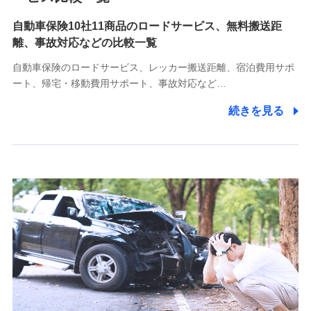
自動車保険10社11商品のロードサービス、無料搬送距
10.受託業務の 個人情報
離、事故対応などの比較一覧
受託業務の遂行およびこれらに準ずる業務の遂行のため
自動車保険のロードサービス、レッカー搬送距離、宿泊費用サポ
11.マイカー通勤管理クラウド並びに法人向けASPサー
ート、帰宅・移動費用サポート、事故対応など…
ビスに関してのお問い合わせ情報
続きを見る
各種お問い合わせに対応するため
当社のサービスに関する情報提供や、皆様に有用なお知らせ
をお送りするため
アンケートの送付のため
当社のサービスや媒体の運営改善に必要なデータを解析し、
分析するため
当社の対応品質向上やお問い合わせ内容の正確な把握のため
個人情報保護管理者の職名、連絡先
株式会社ドコモ・インシュアランス 営業部長
〒103-0013 東京都中央区日本橋人形町2-14-10 アーバン
ネット日本橋ビル 3F
株式会社ドコモ・インシュアランス