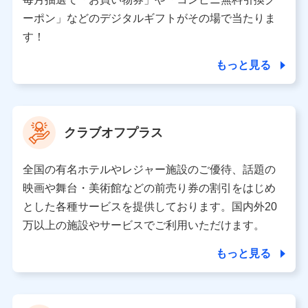
（各サービスで取得したサービス利用履歴、ウェブサイ
ーポン」などのデジタルギフトがその場で当たりま
トの閲覧履歴、購買履歴、ご契約内容等のパーソナルデ
ータを分析して、お客さまの趣味・嗜好・傾向に応じた
す！
サービス・商品等に関するご提案や広告の配信等を行う
ことがあります。）
もっと見る
各種セミナーの開催のため
コンサルティングサービスの実施のため
アンケートやキャンペーン等の実施のため
上記に係る案内・手続き・管理等付帯業務を行うため
クラブオフプラス
【当該個人データの管理について責任を有する者の名称・住
所・代表者名】
全国の有名ホテルやレジャー施設のご優待、話題の
当該個人データを取り扱う各共同利用者（詳細は次のとお
映画や舞台・美術館などの前売り券の割引をはじめ
り）
とした各種サービスを提供しております。国内外20
東京都千代田区永田町2丁目11番1号 山王パークタワー
万以上の施設やサービスでご利用いただけます。
株式会社NTTドコモ 代表取締役社長 前田 義晃
もっと見る
東京都中央区日本橋人形町2-14-10 アーバンネット日本橋
ビル 3F
株式会社ドコモ・インシュアランス 代表取締役社長 吉
村 忠義