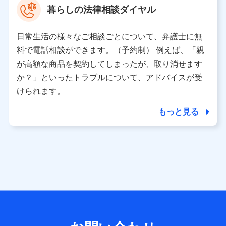
暮らしの法律相談ダイヤル
※ 当社および株式会社NTTドコモは、お客さまの情報を利
用させていただくにあたっては、「NTTドコモ パーソナル
日常生活の様々なご相談ごとについて、弁護士に無
データ憲章」に定める行動原則を順守します 。
※ パーソナルデータダッシュボードの「第三者提供の管
料で電話相談ができます。（予約制） 例えば、「親
理」の設定状態にかかわらず、共同利用する場合がありま
が高額な商品を契約してしまったが、取り消せます
す。
か？」といったトラブルについて、アドバイスが受
※ dポイントクラブ会員ではないお客さま（2019年12月11
けられます。
日以降、一度もdポイントクラブ会員であったことがないお
客さまに限る）に関する、2019年12月10日以前に取得した
もっと見る
個人データは、こちら の利用目的の範囲内に限って共同利
用します。
当社は株式会社NTTドコモ・フィナンシャルグループ
との間で、以下のとおり個人データを共同利用しま
す。
【共同して利用される利用データの項目】
当社または株式会社NTTドコモ・フィナンシャルグループが
サービス提供等を通じて取得した、以下の情報などの個人デ