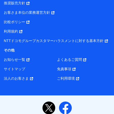
推奨販売方針
所・代表者名】
お客さま本位の業務運営方針
当該個人データを取り扱う各共同利用者（詳細は次のとお
り）
比較ポリシー
東京都千代田区永田町2丁目11番1号 山王パークタワー
利用規約
株式会社NTTドコモ・フィナンシャルグループ 代表取締役
社長 廣井 孝史
NTTドコモグループカスタマーハラスメントに対する基本方針
東京都中央区日本橋人形町2-14-10 アーバンネット日本橋
その他
ビル 3F
お知らせ一覧
よくあるご質問
株式会社ドコモ・インシュアランス 代表取締役社長 吉
村 忠義
サイトマップ
免責事項
また当社は、オンライン面談による保険のご相談にあたっ
法人のお客さま
ご利用環境
て、以下の提携代理店とお客様の個人データを共同利用する
ことがあります。
1. 共同利用する個人データの項目
氏名、生年月日、住所、メールアドレス、電話番号、個