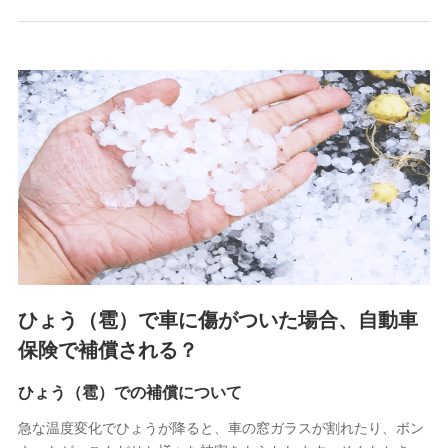
郵便、電話、およびＥメール等により、当社と取引のあるも
しくは委託を受けている保険会社・提携会社の保険その他に
関する情報を提供し、金融商品等の契約を勧奨するため、ま
た維持管理等の委託業務遂行のため、またそれらに付帯、関
連する当社および提携会社のサービスを案内、提供するため
（なお、当社は複数の保険会社と取引があり、取得した個人
情報を取引のある他の保険会社の商品・サービスをご提案す
るために利用させていただくことがあります。）
上記に係る連絡・手続き・管理等付帯業務を行うため
3.セミナー募集サイトから取得した個人情報
各種セミナーの案内、開催のため
上記に係る連絡・手続き・管理等付帯業務を行うため
4.家族・友達紹介にて取得した個人情報
ひょう（雹）で車に傷がついた場合、自動車
被紹介者への連絡、及び当社と取引のあるもしくは委託を受
保険で補償される？
けている保険会社・提携会社の保険その他に関する情報を提
供し、金融商品等の契約を勧奨するため
ひょう（雹）での補償について
アンケートやキャンペーン等の実施のため
上記に係る連絡・手続き・管理等付帯業務を行うため
急な温度変化でひょうが降ると、車の窓ガラスが割れたり、ボン