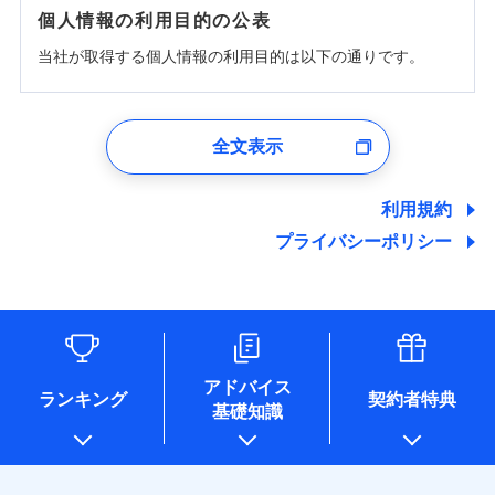
個人情報の利用目的の公表
当社が取得する個人情報の利用目的は以下の通りです。
1.見積請求受付時、資料請求受付時、ユーザー登録受
付時
全文表示
ユーザー登録受付および、管理のため
郵便、電話、およびＥメール等により、当社と取引のあるも
しくは委託を受けている保険会社・提携会社の保険その他に
利用規約
関する情報を提供し、金融商品等の契約を勧奨するため、ま
プライバシーポリシー
た維持管理等の委託業務遂行のため、またそれらに付帯、関
連する当社および提携会社のサービスを案内、提供するため
（なお、当社は複数の保険会社と取引があり、取得した個人
情報を取引のある他の保険会社の商品・サービスをご提案す
るために利用させていただくことがあります。）
各種セミナーの開催のため
コンサルティングサービスの実施のため
アドバイス
アンケートやキャンペーン等の実施のため
ランキング
契約者特典
基礎知識
上記に係る案内・手続き・管理等付帯業務を行うため
* 当社が委託を受けている保険会社の情報は、保険会社のホ
ームページに掲載しておりますので、ご確認ください。