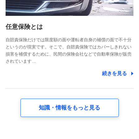
報。例として、dポイントカード番号、性別、年齢、家族
構成、住所、dポイント残高、dポイント利用履歴などが
含まれます。
利用情報
任意保険とは
当社又は株式会社NTTドコモが提供する各種サービスな
どのご契約・ご利用などに関する情報。例として、当社
又は株式会社NTTドコモが提供する各種サービスのご契
自賠責保険だけでは限度額の面や運転者自身の補償の面で不十分
約状態・ご利用履歴インターネット利用時の行動に関す
というのが現実です。そこで、自賠責保険ではカバーしきれない
る情報、アプリケーション利用時の行動に関する情報、
損害を補償するために、民間の保険会社などで自動車保険が販売
購入されたサービスや商品の名称・購入場所・決済に関
されています…
する情報、アンケートの回答に関する情報などが含まれ
ます。
続きを見る
保険関連サービス情報
当社又は株式会社NTTドコモが提供する保険関連サービ
スに関して取得し、又は保有する情報。例として、見積
請求受付時、資料請求受付時又はユーザー登録受付時に
提供いただいた情報（氏名、住所、生年月日、性別、保
険契約者と被保険者の関係、保険加入の目的、保険商品
知識・情報をもっと見る
の内容、保険料、保険料のお支払方法、車のメーカーや
走行距離などの情報、建物の構造や築年数などの情報、
ペットの種類や年齢など）及びお客様との応対記録 （お
客様に提示した比較見積の試算結果情報、メールマガジ
ンを提供した際のメール内容や送信履歴の情報及び保険
の更改案内等を提供した際のメール内容や送信履歴など