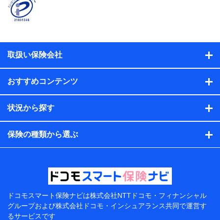
名、住所、生年月日、性別、保険契約者と被保険者の関
係、保険加入の目的、保険商品の内容、保険料、保険料
のお支払方法、車のメーカーや走行距離などの情報、建
物の構造や築年数などの情報、ペットの種類や年齢な
ど）及びお客様との応対記録（お客様に提示した比較見
積の試算結果情報、メールマガジンを提供した際のメー
取扱い保険会社
ル内容や送信履歴の情報及び保険の更改案内等を提供し
た際のメール内容や送信履歴などの情報）が含まれま
す。
おすすめコンテンツ
保険契約情報
当社または株式会社NTTドコモ・フィナンシャルグルー
プが取得し、又は保有する保険契約に関する情報。例と
状況から探す
して、保険契約者及び被保険者の氏名、住所、生年月
日、性別、保険契約者と被保険者の関係、保険加入の目
的、保険商品の内容、保険料、保険料のお支払方法、車
保険の種類から選ぶ
のメーカーや走行距離などの情報、建物の構造や築年数
などの情報、ペットの種類や年齢などの情報などが含ま
れます。
提供当事者から受領当事者が個人データを取得する方法
電子的・電磁的方法等
【共同して利用する者の範囲】
ドコモスマート保険ナビは
株式会社NTTドコモ・フィナンシャル
グループおよび
株式会社ドコモ・インシュアランス共同で
運営す
当社
るサービスです