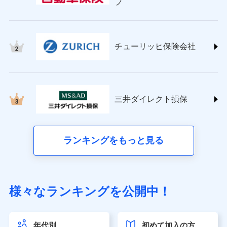
プ
チューリッヒ保険会社 (https://www.zurich.co.jp/)
東京海上日動火災保険株式会社
(https://www.tokiomarine-nichido.co.jp/)
日新火災海上保険株式会社
チューリッヒ保険会社
(https://www.nisshinfire.co.jp/)
ペット＆ファミリー損害保険株式会社
(https://www.petfamilyins.co.jp/)
三井住友海上火災保険株式会社 (https://www.ms-
ins.com/)
三井ダイレクト損保
三井ダイレクト損害保険株式会社
(https://www.mitsui-direct.co.jp/)
■生命保険
ランキングをもっと見る
アクサ生命保険株式会社（https://www.axa.co.jp/）
SBI生命保険株式会社（https://www.sbilife.co.jp/）
FWD生命保険株式会社（https://www.fwdlife.co.jp/）
ソニー生命保険株式会社
様々なランキングを公開中！
（https://www.sonylife.co.jp）
SOMPOひまわり生命保険株式会社
（https://www.himawari-life.co.jp/）
年代別
初めて加入の方
第一ネオ生命保険株式会社（https://neofirst.co.jp/）