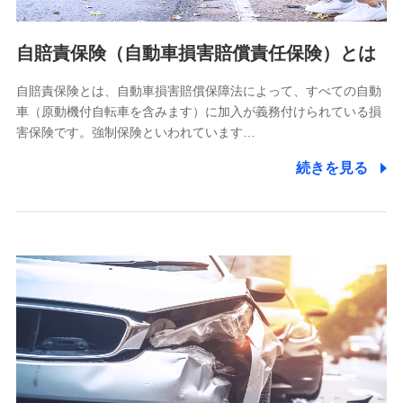
個人情報の第三者提供について
当社ではご本人の同意がある場合または法令に基づく場合を
自賠責保険（自動車損害賠償責任保険）とは
除き、第三者に提供いたしません。
自賠責保険とは、自動車損害賠償保障法によって、すべての自動
業務の委託
車（原動機付自転車を含みます）に加入が義務付けられている損
当社は利用目的の達成に必要な範囲内において個人情報の取
害保険です。強制保険といわれています…
り扱いの全部または一部を委託する場合があります。
続きを見る
個人データの共同利用
当社は株式会社NTTドコモとの間で、以下のとおり個
人データを共同利用します。
【共同して利用される利用データの項目】
当社又は株式会社NTTドコモがサービス提供等を通じて取得
した、以下の情報などの個人データ
基本情報
氏名、電話番号、メールアドレス、お客さまの識別子、
属性、連絡先、dポイントサービスのご利用に関する情