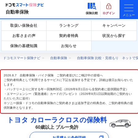
自動車保険
保険比較
ログイン
メニュー
取扱い保険会社
ランキング
キャンペーン
お客さまの声
契約者特典
状況から探す
保険の基礎知識
お知らせ
ドコモスマート保険ナビ
自動車保険
自動車保険 比較・見積もり ネットで
2026.8.7 自動車保険・バイク保険 ご契約者並びにご検討中の皆様へ
ご契約者特典として利用できるサービスに下記を追加する予定です。詳細は後日お知らせいた
します。
・バッテリー上りに対する年一回無料対応（2026年9月1日から全契約者に提供開始予定）
・エマージェンシー（緊急連絡）カードのプレゼント（2026年9月1日以降始期のご契約をい
ただいた方に送付）
※ソニー損保・ドコモの自動車保険のご契約者さまは追加予定の特典含め、ご契約者特典の提
供対象外となります。
トヨタ カローラクロスの保険料
60歳以上 ブルー免許
お見積もり条件詳細