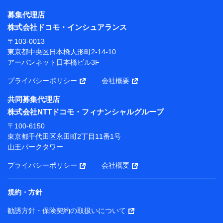
株式会社NTTドコモ・フィナンシャルグループ
募集代理店
【利用目的】
株式会社ドコモ・インシュアランス
当社または株式会社NTTドコモ・フィナンシャルグルー
〒103-0013
プが提供する保険関連サービスにおけるユーザー登録受
東京都中央区日本橋人形町2-14-10
付および管理のため
アーバンネット日本橋ビル3F
当社または株式会社NTTドコモ・フィナンシャルグルー
プと取引のあるもしくは委託を受けている保険会社・提
プライバシーポリシー
会社概要
携会社の保険その他に関する情報を提供するため、また
維持管理等の委託業務遂行のため、またそれらに付帯、
共同募集代理店
関連する当社または株式会社NTTドコモ・フィナンシャ
株式会社NTTドコモ・フィナンシャルグループ
ルグループおよび提携会社のサービスを案内、提供する
ため
〒100-6150
（各サービスで取得したサービス利用履歴、ウェブサイ
東京都千代田区永田町2丁目11番1号
トの閲覧履歴、購買履歴、ご契約内容等のパーソナルデ
山王パークタワー
ータを分析して、お客さまの趣味・嗜好・傾向に応じた
サービス・商品等に関するご提案や広告の配信等を行う
プライバシーポリシー
会社概要
ことがあります。）
各種セミナーの開催のため
コンサルティングサービスの実施のため
規約・方針
アンケートやキャンペーン等の実施のため
上記に係る案内・手続き・管理等付帯業務を行うため
勧誘方針・保険契約の取扱いについて
【当該個人データの管理について責任を有する者の名称・住