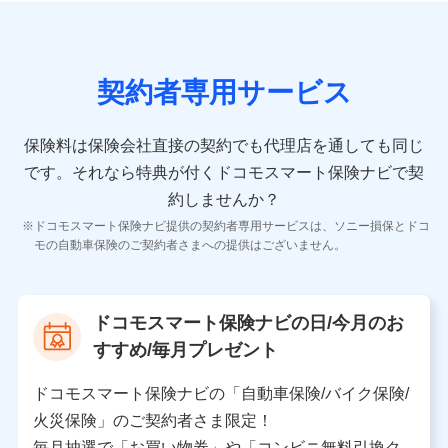
の情報）が含まれます。
保険契約情報
当社又は株式会社NTTドコモが取得し、又は保有する保
険契約に関する情報。例として、保険契約者及び被保険
契約者専用サービス
者の氏名、住所、生年月日、性別、保険契約者と被保険
者の関係、保険加入の目的、保険商品の内容、保険料、
保険料のお支払方法、車のメーカーや走行距離などの情
保険料は保険会社直接の契約でも代理店を通しても同じ
報、建物の構造や築年数などの情報、ペットの種類や年
齢などの情報などが含まれます。
です。
それなら特典が付くドコモスマート保険ナビで契
約しませんか？
【共同して利用する者の範囲】
ドコモスマート保険ナビ提供の契約者専用サービスは、ソニー損保とドコ
当社
モの自動車保険のご契約者さまへの提供はございません。
株式会社NTTドコモ
【利用する者の利用目的】
ドコモスマート保険ナビの日/今月のお
当社又は株式会社NTTドコモが提供する保険関連サービ
すすめ/毎月プレゼント
スにおけるユーザ登録受付および管理のため
当社又は株式会社NTTドコモと取引のあるもしくは委託
を受けている保険会社・提携会社の保険その他に関する
ドコモスマート保険ナビの「自動車保険/バイク保険/
情報を提供するため、また維持管理等の委託業務遂行の
火災保険」のご契約者さま限定！
ため、またそれらに付帯、関連する当社、株式会社NTT
ドコモおよび提携会社のサービスを案内、提供するため
毎月抽選で「お買い物券」や「コンビニ無料引換ク