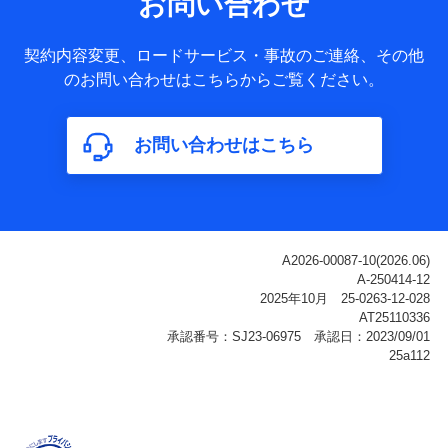
お問い合わせ
ータ
基本情報
契約内容変更、ロードサービス・事故のご連絡、その他
氏名、電話番号、メールアドレス、お客さまの識別子、
のお問い合わせはこちらからご覧ください。
属性、連絡先、dポイントサービスのご利用に関する情
報。例として、dポイントカード番号、性別、年齢、家族
構成、住所、dポイント残高、dポイント利用履歴などが
お問い合わせはこちら
含まれます。
利用情報
当社または株式会社NTTドコモ・フィナンシャルグルー
プが提供する各種サービスなどのご契約・ご利用などに
関する情報。例として、当社または株式会社NTTドコ
モ・フィナンシャルグループが提供する各種サービスの
ご契約状態・ご利用履歴インターネット利用時の行動に
関する情報、アプリケーション利用時の行動に関する情
報、購入されたサービスや商品の名称・購入場所・決済
に関する情報、アンケートの回答に関する情報などが含
まれます。
保険関連サービス情報
当社または株式会社NTTドコモ・フィナンシャルグルー
プが提供する保険関連サービスに関して取得し、又は保
有する情報。例として、見積請求受付時、資料請求受付
時又はユーザー登録受付時に提供いただいた情報（氏