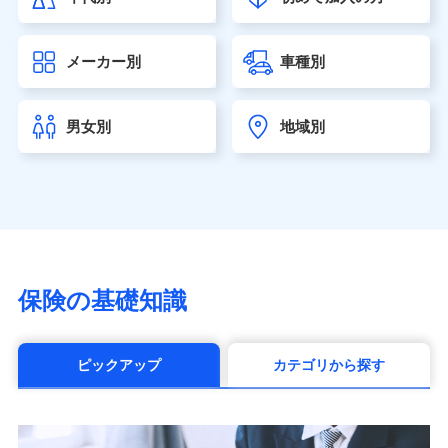
大樹生命保険株式会社（https://www.taiju-life.co.jp）
太陽生命保険株式会社（https://www.taiyo-
メーカー別
車種別
seimei.co.jp）
チューリッヒ生命保険株式会社
（https://www.zurichlife.co.jp/）
男女別
地域別
東京海上日動あんしん生命保険株式会社
（https://www.tmn-anshin.co.jp/）
なないろ生命保険株式会社
（https://www.nanairolife.co.jp/）
日本生命保険相互会社（https://www.nissay.co.jp）
はなさく生命保険株式会社
（https://www.life8739.co.jp/）
マニュライフ生命保険株式会社
保険の基礎知識
（https://www.manulife.co.jp/）
三井住友海上あいおい生命保険株式会社
（https://www.msa-life.co.jp/）
ピックアップ
カテゴリから探す
メットライフ生命株式会社(https://www.metlife.co.jp/)
メディケア生命保険株式会社
（https://www.medicarelife.com/）