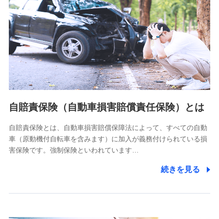
個人情報保護管理者の職名、連絡先
株式会社ドコモ・インシュアランス 営業部長
〒103-0013 東京都中央区日本橋人形町2-14-10 アーバン
ネット日本橋ビル 3F
株式会社ドコモ・インシュアランス
個人情報の第三者提供について
当社ではご本人の同意がある場合または法令に基づく場合を
自賠責保険（自動車損害賠償責任保険）とは
除き、第三者に提供いたしません。
自賠責保険とは、自動車損害賠償保障法によって、すべての自動
業務の委託
車（原動機付自転車を含みます）に加入が義務付けられている損
当社は利用目的の達成に必要な範囲内において個人情報の取
害保険です。強制保険といわれています…
り扱いの全部または一部を委託する場合があります。
続きを見る
個人データの共同利用
当社は株式会社NTTドコモとの間で、以下のとおり個
人データを共同利用します。