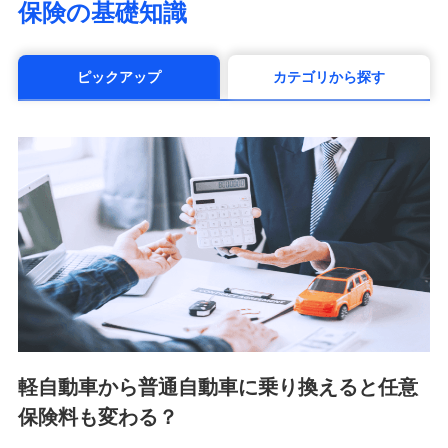
保険の基礎知識
（https://www.manulife.co.jp/）
三井住友海上あいおい生命保険株式会社
（https://www.msa-life.co.jp/）
ピックアップ
カテゴリから探す
メットライフ生命株式会社(https://www.metlife.co.jp/)
メディケア生命保険株式会社
（https://www.medicarelife.com/）
■少額短期保険
株式会社アシロ少額短期保険 (https://kailash.co.jp/)
SBIいきいき少額短期保険会社 (https://www.i-
sedai.com/)
SBIペット少額短期保険株式会社 (https://www.sbipet-
ssi.co.jp/)
SBIリスタ少額短期保険会社
(https://www.jishin.co.jp/)
スマートプラス少額短期保険株式会社
（https://www.smartplus-insurance.com/）
軽自動車から普通自動車に乗り換えると任意
チューリッヒ少額短期保険株式会社
保険料も変わる？
(https://www.zurichssi.co.jp/)
Tokio Marine X少額短期保険株式会社