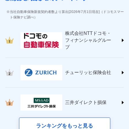
(https://www.jihoken.co.jp/)
ソニー損害保険株式会社
当社自動車保険新規契約者数より算出[2026年7月1日現在]（ドコモスマー
(https://www.sonysonpo.co.jp/)
ト保険ナビ調べ）
損害保険ジャパン株式会社 (https://www.sompo-
japan.co.jp/)
株式会社NTTドコモ・
ＳＯＭＰＯダイレクト損害保険株式会社
フィナンシャルグルー
(https://www.sompo-direct.co.jp/)
プ
チューリッヒ保険会社 (https://www.zurich.co.jp/)
東京海上日動火災保険株式会社
(https://www.tokiomarine-nichido.co.jp/)
日新火災海上保険株式会社
チューリッヒ保険会社
(https://www.nisshinfire.co.jp/)
ペット＆ファミリー損害保険株式会社
(https://www.petfamilyins.co.jp/)
三井住友海上火災保険株式会社 (https://www.ms-
ins.com/)
三井ダイレクト損保
三井ダイレクト損害保険株式会社
(https://www.mitsui-direct.co.jp/)
■生命保険
ランキングをもっと見る