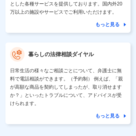
とした各種サービスを提供しております。国内外20
東京都千代田区永田町2丁目11番1号 山王パークタワー
万以上の施設やサービスでご利用いただけます。
株式会社NTTドコモ 代表取締役社長 前田 義晃
もっと見る
東京都中央区日本橋人形町2-14-10 アーバンネット日本橋
ビル 3F
株式会社ドコモ・インシュアランス 代表取締役社長 吉
村 忠義
暮らしの法律相談ダイヤル
※ 当社および株式会社NTTドコモは、お客さまの情報を利
用させていただくにあたっては、「NTTドコモ パーソナル
日常生活の様々なご相談ごとについて、弁護士に無
データ憲章」に定める行動原則を順守します 。
※ パーソナルデータダッシュボードの「第三者提供の管
料で電話相談ができます。（予約制） 例えば、「親
理」の設定状態にかかわらず、共同利用する場合がありま
が高額な商品を契約してしまったが、取り消せます
す。
か？」といったトラブルについて、アドバイスが受
※ dポイントクラブ会員ではないお客さま（2019年12月11
けられます。
日以降、一度もdポイントクラブ会員であったことがないお
客さまに限る）に関する、2019年12月10日以前に取得した
もっと見る
個人データは、こちら の利用目的の範囲内に限って共同利
用します。