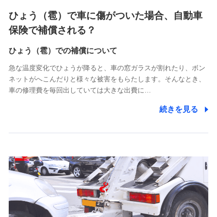
4.家族・友達紹介にて取得した個人情報
ひょう（雹）で車に傷がついた場合、自動車
被紹介者への連絡、及び当社と取引のあるもしくは委託を受
保険で補償される？
けている保険会社・提携会社の保険その他に関する情報を提
供し、金融商品等の契約を勧奨するため
ひょう（雹）での補償について
アンケートやキャンペーン等の実施のため
上記に係る連絡・手続き・管理等付帯業務を行うため
急な温度変化でひょうが降ると、車の窓ガラスが割れたり、ボン
ネットがへこんだりと様々な被害をもらたします。そんなとき、
5.通話録音にて取得する情報
車の修理費を毎回出していては大きな出費に…
電話対応の品質向上およびお問合せ内容の正確な把握のため
続きを見る
6.採用応募者の個人情報
採用選考および入社手続を実施するため
7.社員（従業者）の個人情報
人事･勤怠･健康・労務等の管理、給与支給、福利厚生・採用
退職関連処理等の各種手続きのため、当社と従業員または従
業員同士の連絡のため