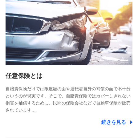
【共同して利用される利用データの項目】
当社又は株式会社NTTドコモがサービス提供等を通じて取得
した、以下の情報などの個人データ
基本情報
氏名、電話番号、メールアドレス、お客さまの識別子、
属性、連絡先、dポイントサービスのご利用に関する情
報。例として、dポイントカード番号、性別、年齢、家族
構成、住所、dポイント残高、dポイント利用履歴などが
含まれます。
利用情報
任意保険とは
当社又は株式会社NTTドコモが提供する各種サービスな
どのご契約・ご利用などに関する情報。例として、当社
又は株式会社NTTドコモが提供する各種サービスのご契
自賠責保険だけでは限度額の面や運転者自身の補償の面で不十分
約状態・ご利用履歴インターネット利用時の行動に関す
というのが現実です。そこで、自賠責保険ではカバーしきれない
る情報、アプリケーション利用時の行動に関する情報、
損害を補償するために、民間の保険会社などで自動車保険が販売
購入されたサービスや商品の名称・購入場所・決済に関
されています…
する情報、アンケートの回答に関する情報などが含まれ
ます。
続きを見る
保険関連サービス情報
当社又は株式会社NTTドコモが提供する保険関連サービ
スに関して取得し、又は保有する情報。例として、見積