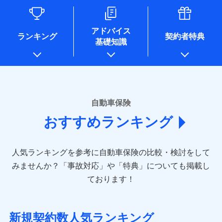
るために利用させていただくことがあります。）
各種セミナーの開催のため
コンサルティングサービスの実施のため
アドバイス
アンケートやキャンペーン等の実施のため
ランキング
契約者特典
基礎知識
上記に係る案内・手続き・管理等付帯業務を行うため
* 当社が委託を受けている保険会社の情報は、保険会社のホ
ームページに掲載しておりますので、ご確認ください。
■損害保険
あいおいニッセイ同和損害保険株式会社
自動車保険
(https://www.aioinissaydowa.co.jp/)
おすすめランキング
アクサ損害保険株式会社 (https://www.axa-
direct.co.jp/)
アニコム損害保険株式会社 (https://www.anicom-
人気ランキングを参考に自動車保険の比較・検討をして
sompo.co.jp/)
東京海上ダイレクト損害保険株式会社 (https://www.e-
みませんか？
「事故対応」や「特典」についても掲載し
design.net/)
ております！
AIG損害保険株式会社 (https://www.aig.co.jp/sonpo)
ＳＢＩ損害保険株式会社
(https://www.sbisonpo.co.jp/)
新規契約数人気ランキング
ジェイアイ傷害火災保険株式会社