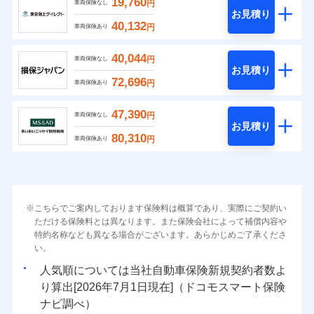
19,760
円
車両保険なし
お見積り
40,132
円
車両保険あり
40,044
円
車両保険なし
お見積り
72,696
円
車両保険あり
47,390
円
車両保険なし
お見積り
80,310
円
車両保険あり
こちらでご案内しております保険料は概算であり、実際にご契約い
ただける保険料とは異なります。また保険会社によって補償内容や
特約名称なども異なる場合がございます。あらかじめご了承くださ
い。
人気順については当社
新規契約者数よ
り算出[
年
月
日現在]（ドコモスマート保険
ナビ調べ）