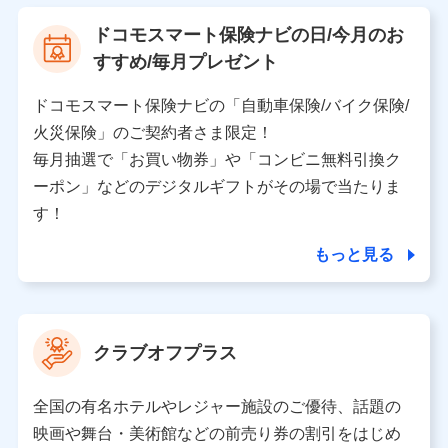
【利用する者の利用目的】
ドコモスマート保険ナビの日/今月のお
当社又は株式会社NTTドコモが提供する保険関連サービ
すすめ/毎月プレゼント
スにおけるユーザ登録受付および管理のため
当社又は株式会社NTTドコモと取引のあるもしくは委託
を受けている保険会社・提携会社の保険その他に関する
ドコモスマート保険ナビの「自動車保険/バイク保険/
情報を提供するため、また維持管理等の委託業務遂行の
火災保険」のご契約者さま限定！
ため、またそれらに付帯、関連する当社、株式会社NTT
ドコモおよび提携会社のサービスを案内、提供するため
毎月抽選で「お買い物券」や「コンビニ無料引換ク
（各サービスで取得したサービス利用履歴、ウェブサイ
ーポン」などのデジタルギフトがその場で当たりま
トの閲覧履歴、購買履歴、ご契約内容等のパーソナルデ
ータを分析して、お客さまの趣味・嗜好・傾向に応じた
す！
サービス・商品等に関するご提案や広告の配信等を行う
ことがあります。）
もっと見る
各種セミナーの開催のため
コンサルティングサービスの実施のため
アンケートやキャンペーン等の実施のため
上記に係る案内・手続き・管理等付帯業務を行うため
クラブオフプラス
【当該個人データの管理について責任を有する者の名称・住
所・代表者名】
全国の有名ホテルやレジャー施設のご優待、話題の
当該個人データを取り扱う各共同利用者（詳細は次のとお
映画や舞台・美術館などの前売り券の割引をはじめ
り）