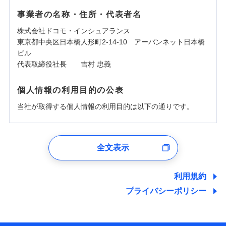
事業者の名称・住所・代表者名
株式会社ドコモ・インシュアランス
東京都中央区日本橋人形町2-14-10 アーバンネット日本橋
ビル
代表取締役社長 吉村 忠義
個人情報の利用目的の公表
当社が取得する個人情報の利用目的は以下の通りです。
1.見積請求受付時、資料請求受付時、ユーザー登録受
付時
全文表示
ユーザー登録受付および、管理のため
郵便、電話、およびＥメール等により、当社と取引のあるも
しくは委託を受けている保険会社・提携会社の保険その他に
利用規約
関する情報を提供し、金融商品等の契約を勧奨するため、ま
プライバシーポリシー
た維持管理等の委託業務遂行のため、またそれらに付帯、関
連する当社および提携会社のサービスを案内、提供するため
（なお、当社は複数の保険会社と取引があり、取得した個人
情報を取引のある他の保険会社の商品・サービスをご提案す