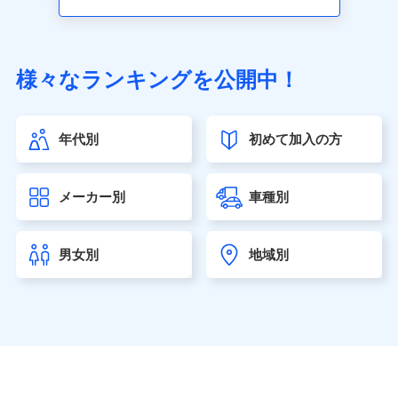
アクサ生命保険株式会社（https://www.axa.co.jp/）
SBI生命保険株式会社（https://www.sbilife.co.jp/）
FWD生命保険株式会社（https://www.fwdlife.co.jp/）
ソニー生命保険株式会社
様々なランキングを公開中！
（https://www.sonylife.co.jp）
SOMPOひまわり生命保険株式会社
（https://www.himawari-life.co.jp/）
年代別
初めて加入の方
第一ネオ生命保険株式会社（https://neofirst.co.jp/）
大樹生命保険株式会社（https://www.taiju-life.co.jp）
太陽生命保険株式会社（https://www.taiyo-
メーカー別
車種別
seimei.co.jp）
チューリッヒ生命保険株式会社
（https://www.zurichlife.co.jp/）
男女別
地域別
東京海上日動あんしん生命保険株式会社
（https://www.tmn-anshin.co.jp/）
なないろ生命保険株式会社
（https://www.nanairolife.co.jp/）
日本生命保険相互会社（https://www.nissay.co.jp）
はなさく生命保険株式会社
（https://www.life8739.co.jp/）
マニュライフ生命保険株式会社