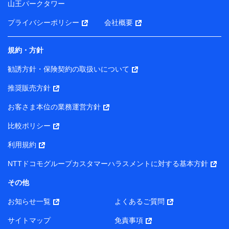
山王パークタワー
ータを分析して、お客さまの趣味・嗜好・傾向に応じた
サービス・商品等に関するご提案や広告の配信等を行う
プライバシーポリシー
会社概要
ことがあります。）
各種セミナーの開催のため
コンサルティングサービスの実施のため
規約・方針
アンケートやキャンペーン等の実施のため
上記に係る案内・手続き・管理等付帯業務を行うため
勧誘方針・保険契約の取扱いについて
【当該個人データの管理について責任を有する者の名称・住
推奨販売方針
所・代表者名】
お客さま本位の業務運営方針
当該個人データを取り扱う各共同利用者（詳細は次のとお
り）
比較ポリシー
東京都千代田区永田町2丁目11番1号 山王パークタワー
利用規約
株式会社NTTドコモ・フィナンシャルグループ 代表取締役
社長 廣井 孝史
NTTドコモグループカスタマーハラスメントに対する基本方針
東京都中央区日本橋人形町2-14-10 アーバンネット日本橋
その他
ビル 3F
お知らせ一覧
よくあるご質問
株式会社ドコモ・インシュアランス 代表取締役社長 吉
村 忠義
サイトマップ
免責事項