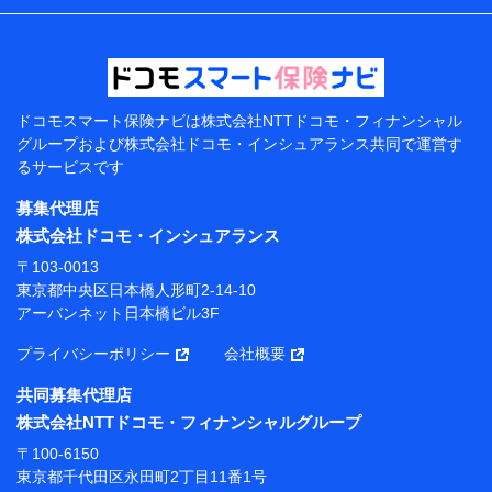
などの情報、ペットの種類や年齢などの情報などが含ま
れます。
提供当事者から受領当事者が個人データを取得する方法
電子的・電磁的方法等
【共同して利用する者の範囲】
ドコモスマート保険ナビは
株式会社NTTドコモ・フィナンシャル
グループおよび
株式会社ドコモ・インシュアランス共同で
運営す
当社
るサービスです
株式会社NTTドコモ・フィナンシャルグループ
募集代理店
【利用目的】
株式会社ドコモ・インシュアランス
当社または株式会社NTTドコモ・フィナンシャルグルー
〒103-0013
プが提供する保険関連サービスにおけるユーザー登録受
東京都中央区日本橋人形町2-14-10
付および管理のため
アーバンネット日本橋ビル3F
当社または株式会社NTTドコモ・フィナンシャルグルー
プと取引のあるもしくは委託を受けている保険会社・提
プライバシーポリシー
会社概要
携会社の保険その他に関する情報を提供するため、また
維持管理等の委託業務遂行のため、またそれらに付帯、
共同募集代理店
関連する当社または株式会社NTTドコモ・フィナンシャ
株式会社NTTドコモ・フィナンシャルグループ
ルグループおよび提携会社のサービスを案内、提供する
ため
〒100-6150
（各サービスで取得したサービス利用履歴、ウェブサイ
東京都千代田区永田町2丁目11番1号
トの閲覧履歴、購買履歴、ご契約内容等のパーソナルデ