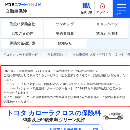
自動車保険
保険比較
ログイン
メニュー
取扱い保険会社
ランキング
キャンペーン
お客さまの声
契約者特典
状況から探す
保険の基礎知識
お知らせ
ドコモスマート保険ナビ
自動車保険
自動車保険 比較・見積もり ネットで
2026.8.7 自動車保険・バイク保険 ご契約者並びにご検討中の皆様へ
ご契約者特典として利用できるサービスに下記を追加する予定です。詳細は後日お知らせいた
します。
・バッテリー上りに対する年一回無料対応（2026年9月1日から全契約者に提供開始予定）
・エマージェンシー（緊急連絡）カードのプレゼント（2026年9月1日以降始期のご契約をい
ただいた方に送付）
※ソニー損保・ドコモの自動車保険のご契約者さまは追加予定の特典含め、ご契約者特典の提
供対象外となります。
トヨタ カローラクロスの保険料
50歳以上60歳未満 グリーン免許
お見積もり条件詳細