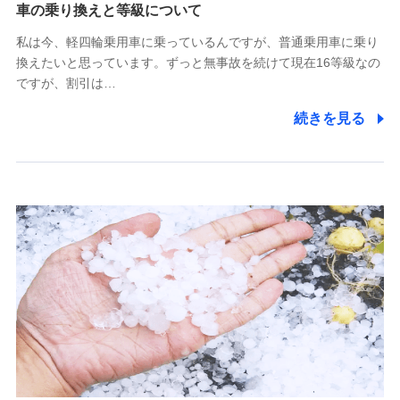
(https://www.tokiomarine-x.co.jp/)
車の乗り換えと等級について
ペットメディカルサポート株式会社
私は今、軽四輪乗用車に乗っているんですが、普通乗用車に乗り
(https://pshoken.co.jp/)
換えたいと思っています。ずっと無事故を続けて現在16等級なの
リトルファミリー少額短期保険株式会社
ですが、割引は…
(https://www.littlefamily-ssi.com/)
続きを見る
2.共同募集を行う代理店から受領する個人情報
郵便、電話、およびＥメール等により、当社と取引のあるも
しくは委託を受けている保険会社・提携会社の保険その他に
関する情報を提供し、金融商品等の契約を勧奨するため、ま
た維持管理等の委託業務遂行のため、またそれらに付帯、関
連する当社および提携会社のサービスを案内、提供するため
（なお、当社は複数の保険会社と取引があり、取得した個人
情報を取引のある他の保険会社の商品・サービスをご提案す
るために利用させていただくことがあります。）
上記に係る連絡・手続き・管理等付帯業務を行うため
3.セミナー募集サイトから取得した個人情報
各種セミナーの案内、開催のため
上記に係る連絡・手続き・管理等付帯業務を行うため