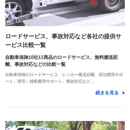
8.取引先個人情報
取引先としての選定業務、営業情報の提供業務、契約締結手
続き業務、取引管理業務、およびこれらに準ずる業務の遂行
のため
ロードサービス、事故対応など各社の提供サ
9.お問い合わせ情報
各種お問い合わせに対応するため
ービス比較一覧
自動車保険10社11商品のロードサービス、無料搬送距
10.受託業務の 個人情報
離、事故対応などの比較一覧
受託業務の遂行およびこれらに準ずる業務の遂行のため
自動車保険のロードサービス、レッカー搬送距離、宿泊費用サポ
11.マイカー通勤管理クラウド並びに法人向けASPサー
ート、帰宅・移動費用サポート、事故対応など…
ビスに関してのお問い合わせ情報
続きを見る
各種お問い合わせに対応するため
当社のサービスに関する情報提供や、皆様に有用なお知らせ
をお送りするため
アンケートの送付のため
当社のサービスや媒体の運営改善に必要なデータを解析し、
分析するため
当社の対応品質向上やお問い合わせ内容の正確な把握のため