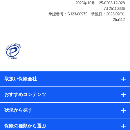
報、購入されたサービスや商品の名称・購入場所・決済
に関する情報、アンケートの回答に関する情報などが含
まれます。
保険関連サービス情報
当社または株式会社NTTドコモ・フィナンシャルグルー
プが提供する保険関連サービスに関して取得し、又は保
有する情報。例として、見積請求受付時、資料請求受付
時又はユーザー登録受付時に提供いただいた情報（氏
名、住所、生年月日、性別、保険契約者と被保険者の関
係、保険加入の目的、保険商品の内容、保険料、保険料
のお支払方法、車のメーカーや走行距離などの情報、建
物の構造や築年数などの情報、ペットの種類や年齢な
ど）及びお客様との応対記録（お客様に提示した比較見
積の試算結果情報、メールマガジンを提供した際のメー
取扱い保険会社
ル内容や送信履歴の情報及び保険の更改案内等を提供し
た際のメール内容や送信履歴などの情報）が含まれま
す。
おすすめコンテンツ
保険契約情報
当社または株式会社NTTドコモ・フィナンシャルグルー
プが取得し、又は保有する保険契約に関する情報。例と
状況から探す
して、保険契約者及び被保険者の氏名、住所、生年月
日、性別、保険契約者と被保険者の関係、保険加入の目
的、保険商品の内容、保険料、保険料のお支払方法、車
保険の種類から選ぶ
のメーカーや走行距離などの情報、建物の構造や築年数