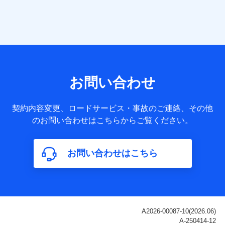
当社は株式会社NTTドコモ・フィナンシャルグループ
との間で、以下のとおり個人データを共同利用しま
す。
【共同して利用される利用データの項目】
当社または株式会社NTTドコモ・フィナンシャルグループが
サービス提供等を通じて取得した、以下の情報などの個人デ
お問い合わせ
ータ
基本情報
契約内容変更、ロードサービス・事故のご連絡、その他
氏名、電話番号、メールアドレス、お客さまの識別子、
のお問い合わせはこちらからご覧ください。
属性、連絡先、dポイントサービスのご利用に関する情
報。例として、dポイントカード番号、性別、年齢、家族
構成、住所、dポイント残高、dポイント利用履歴などが
お問い合わせはこちら
含まれます。
利用情報
当社または株式会社NTTドコモ・フィナンシャルグルー
プが提供する各種サービスなどのご契約・ご利用などに
関する情報。例として、当社または株式会社NTTドコ
モ・フィナンシャルグループが提供する各種サービスの
ご契約状態・ご利用履歴インターネット利用時の行動に
関する情報、アプリケーション利用時の行動に関する情