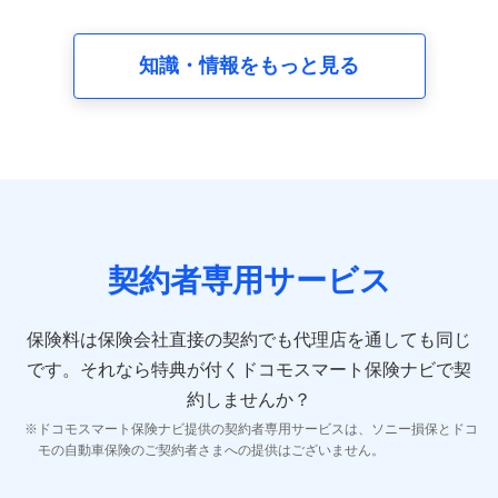
請求受付時、資料請求受付時又はユーザー登録受付時に
提供いただいた情報（氏名、住所、生年月日、性別、保
険契約者と被保険者の関係、保険加入の目的、保険商品
知識・情報をもっと見る
の内容、保険料、保険料のお支払方法、車のメーカーや
走行距離などの情報、建物の構造や築年数などの情報、
ペットの種類や年齢など）及びお客様との応対記録 （お
客様に提示した比較見積の試算結果情報、メールマガジ
ンを提供した際のメール内容や送信履歴の情報及び保険
の更改案内等を提供した際のメール内容や送信履歴など
の情報）が含まれます。
保険契約情報
当社又は株式会社NTTドコモが取得し、又は保有する保
険契約に関する情報。例として、保険契約者及び被保険
契約者専用サービス
者の氏名、住所、生年月日、性別、保険契約者と被保険
者の関係、保険加入の目的、保険商品の内容、保険料、
保険料のお支払方法、車のメーカーや走行距離などの情
保険料は保険会社直接の契約でも代理店を通しても同じ
報、建物の構造や築年数などの情報、ペットの種類や年
齢などの情報などが含まれます。
です。
それなら特典が付くドコモスマート保険ナビで契
約しませんか？
【共同して利用する者の範囲】
ドコモスマート保険ナビ提供の契約者専用サービスは、ソニー損保とドコ
当社
モの自動車保険のご契約者さまへの提供はございません。
株式会社NTTドコモ