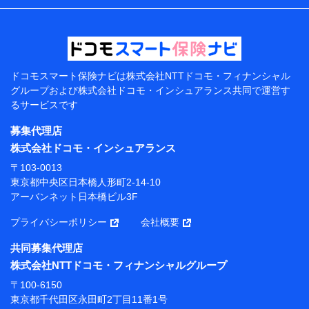
などの情報、ペットの種類や年齢などの情報などが含ま
れます。
提供当事者から受領当事者が個人データを取得する方法
電子的・電磁的方法等
【共同して利用する者の範囲】
ドコモスマート保険ナビは
株式会社NTTドコモ・フィナンシャル
グループおよび
株式会社ドコモ・インシュアランス共同で
運営す
当社
るサービスです
株式会社NTTドコモ・フィナンシャルグループ
募集代理店
【利用目的】
株式会社ドコモ・インシュアランス
当社または株式会社NTTドコモ・フィナンシャルグルー
〒103-0013
プが提供する保険関連サービスにおけるユーザー登録受
東京都中央区日本橋人形町2-14-10
付および管理のため
アーバンネット日本橋ビル3F
当社または株式会社NTTドコモ・フィナンシャルグルー
プと取引のあるもしくは委託を受けている保険会社・提
プライバシーポリシー
会社概要
携会社の保険その他に関する情報を提供するため、また
維持管理等の委託業務遂行のため、またそれらに付帯、
共同募集代理店
関連する当社または株式会社NTTドコモ・フィナンシャ
株式会社NTTドコモ・フィナンシャルグループ
ルグループおよび提携会社のサービスを案内、提供する
ため
〒100-6150
（各サービスで取得したサービス利用履歴、ウェブサイ
東京都千代田区永田町2丁目11番1号
トの閲覧履歴、購買履歴、ご契約内容等のパーソナルデ