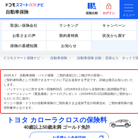
自動車保険
保険比較
ログイン
メニュー
取扱い保険会社
ランキング
キャンペーン
お客さまの声
契約者特典
状況から探す
保険の基礎知識
お知らせ
ドコモスマート保険ナビ
自動車保険
自動車保険 比較・見積もり ネットで
2026.8.7 自動車保険・バイク保険 ご契約者並びにご検討中の皆様へ
ご契約者特典として利用できるサービスに下記を追加する予定です。詳細は後日お知らせいた
します。
・バッテリー上りに対する年一回無料対応（2026年9月1日から全契約者に提供開始予定）
・エマージェンシー（緊急連絡）カードのプレゼント（2026年9月1日以降始期のご契約をい
ただいた方に送付）
※ソニー損保・ドコモの自動車保険のご契約者さまは追加予定の特典含め、ご契約者特典の提
供対象外となります。
トヨタ カローラクロスの保険料
40歳以上50歳未満 ゴールド免許
お見積もり条件詳細