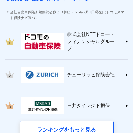
(https://www.jihoken.co.jp/)
ソニー損害保険株式会社
当社自動車保険新規契約者数より算出[2026年7月1日現在]（ドコモスマー
(https://www.sonysonpo.co.jp/)
ト保険ナビ調べ）
損害保険ジャパン株式会社 (https://www.sompo-
japan.co.jp/)
株式会社NTTドコモ・
ＳＯＭＰＯダイレクト損害保険株式会社
フィナンシャルグルー
(https://www.sompo-direct.co.jp/)
プ
チューリッヒ保険会社 (https://www.zurich.co.jp/)
東京海上日動火災保険株式会社
(https://www.tokiomarine-nichido.co.jp/)
日新火災海上保険株式会社
チューリッヒ保険会社
(https://www.nisshinfire.co.jp/)
ペット＆ファミリー損害保険株式会社
(https://www.petfamilyins.co.jp/)
三井住友海上火災保険株式会社 (https://www.ms-
ins.com/)
三井ダイレクト損保
三井ダイレクト損害保険株式会社
(https://www.mitsui-direct.co.jp/)
■生命保険
ランキングをもっと見る