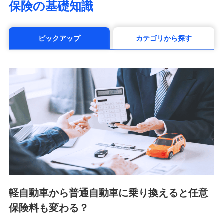
保険の基礎知識
（https://www.manulife.co.jp/）
三井住友海上あいおい生命保険株式会社
（https://www.msa-life.co.jp/）
ピックアップ
カテゴリから探す
メットライフ生命株式会社(https://www.metlife.co.jp/)
メディケア生命保険株式会社
（https://www.medicarelife.com/）
■少額短期保険
株式会社アシロ少額短期保険 (https://kailash.co.jp/)
SBIいきいき少額短期保険会社 (https://www.i-
sedai.com/)
SBIペット少額短期保険株式会社 (https://www.sbipet-
ssi.co.jp/)
SBIリスタ少額短期保険会社
(https://www.jishin.co.jp/)
スマートプラス少額短期保険株式会社
（https://www.smartplus-insurance.com/）
軽自動車から普通自動車に乗り換えると任意
チューリッヒ少額短期保険株式会社
保険料も変わる？
(https://www.zurichssi.co.jp/)
Tokio Marine X少額短期保険株式会社