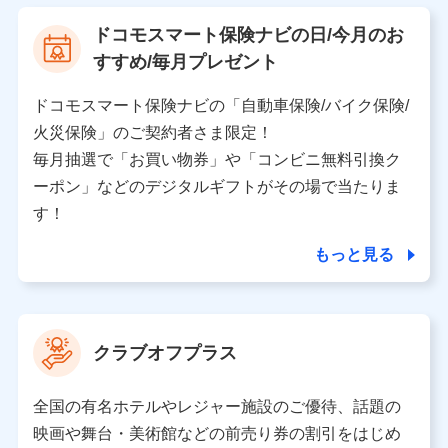
【利用する者の利用目的】
ドコモスマート保険ナビの日/今月のお
当社又は株式会社NTTドコモが提供する保険関連サービ
すすめ/毎月プレゼント
スにおけるユーザ登録受付および管理のため
当社又は株式会社NTTドコモと取引のあるもしくは委託
を受けている保険会社・提携会社の保険その他に関する
ドコモスマート保険ナビの「自動車保険/バイク保険/
情報を提供するため、また維持管理等の委託業務遂行の
火災保険」のご契約者さま限定！
ため、またそれらに付帯、関連する当社、株式会社NTT
ドコモおよび提携会社のサービスを案内、提供するため
毎月抽選で「お買い物券」や「コンビニ無料引換ク
（各サービスで取得したサービス利用履歴、ウェブサイ
ーポン」などのデジタルギフトがその場で当たりま
トの閲覧履歴、購買履歴、ご契約内容等のパーソナルデ
ータを分析して、お客さまの趣味・嗜好・傾向に応じた
す！
サービス・商品等に関するご提案や広告の配信等を行う
ことがあります。）
もっと見る
各種セミナーの開催のため
コンサルティングサービスの実施のため
アンケートやキャンペーン等の実施のため
上記に係る案内・手続き・管理等付帯業務を行うため
クラブオフプラス
【当該個人データの管理について責任を有する者の名称・住
所・代表者名】
全国の有名ホテルやレジャー施設のご優待、話題の
当該個人データを取り扱う各共同利用者（詳細は次のとお
映画や舞台・美術館などの前売り券の割引をはじめ
り）