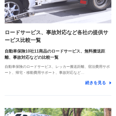
8.取引先個人情報
取引先としての選定業務、営業情報の提供業務、契約締結手
続き業務、取引管理業務、およびこれらに準ずる業務の遂行
のため
ロードサービス、事故対応など各社の提供サ
9.お問い合わせ情報
各種お問い合わせに対応するため
ービス比較一覧
自動車保険10社11商品のロードサービス、無料搬送距
10.受託業務の 個人情報
離、事故対応などの比較一覧
受託業務の遂行およびこれらに準ずる業務の遂行のため
自動車保険のロードサービス、レッカー搬送距離、宿泊費用サポ
11.マイカー通勤管理クラウド並びに法人向けASPサー
ート、帰宅・移動費用サポート、事故対応など…
ビスに関してのお問い合わせ情報
続きを見る
各種お問い合わせに対応するため
当社のサービスに関する情報提供や、皆様に有用なお知らせ
をお送りするため
アンケートの送付のため
当社のサービスや媒体の運営改善に必要なデータを解析し、
分析するため
当社の対応品質向上やお問い合わせ内容の正確な把握のため