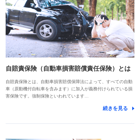
個人情報保護管理者の職名、連絡先
株式会社ドコモ・インシュアランス 営業部長
〒103-0013 東京都中央区日本橋人形町2-14-10 アーバン
ネット日本橋ビル 3F
株式会社ドコモ・インシュアランス
個人情報の第三者提供について
当社ではご本人の同意がある場合または法令に基づく場合を
自賠責保険（自動車損害賠償責任保険）とは
除き、第三者に提供いたしません。
自賠責保険とは、自動車損害賠償保障法によって、すべての自動
業務の委託
車（原動機付自転車を含みます）に加入が義務付けられている損
当社は利用目的の達成に必要な範囲内において個人情報の取
害保険です。強制保険といわれています…
り扱いの全部または一部を委託する場合があります。
続きを見る
個人データの共同利用
当社は株式会社NTTドコモとの間で、以下のとおり個
人データを共同利用します。