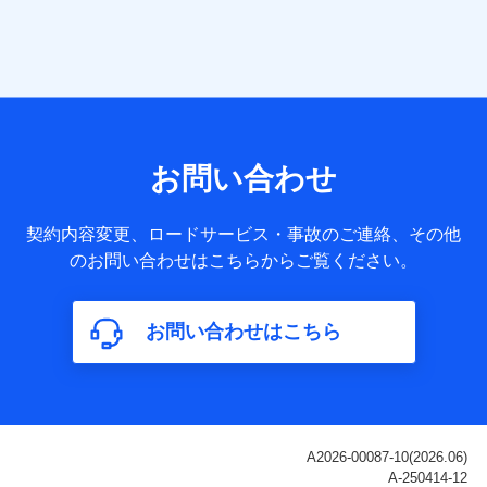
当社は株式会社NTTドコモ・フィナンシャルグループ
との間で、以下のとおり個人データを共同利用しま
す。
【共同して利用される利用データの項目】
当社または株式会社NTTドコモ・フィナンシャルグループが
サービス提供等を通じて取得した、以下の情報などの個人デ
お問い合わせ
ータ
基本情報
契約内容変更、ロードサービス・事故のご連絡、その他
氏名、電話番号、メールアドレス、お客さまの識別子、
のお問い合わせはこちらからご覧ください。
属性、連絡先、dポイントサービスのご利用に関する情
報。例として、dポイントカード番号、性別、年齢、家族
構成、住所、dポイント残高、dポイント利用履歴などが
お問い合わせはこちら
含まれます。
利用情報
当社または株式会社NTTドコモ・フィナンシャルグルー
プが提供する各種サービスなどのご契約・ご利用などに
関する情報。例として、当社または株式会社NTTドコ
モ・フィナンシャルグループが提供する各種サービスの
ご契約状態・ご利用履歴インターネット利用時の行動に
関する情報、アプリケーション利用時の行動に関する情