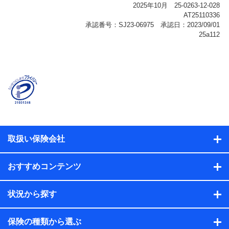
報、購入されたサービスや商品の名称・購入場所・決済
に関する情報、アンケートの回答に関する情報などが含
まれます。
保険関連サービス情報
当社または株式会社NTTドコモ・フィナンシャルグルー
プが提供する保険関連サービスに関して取得し、又は保
有する情報。例として、見積請求受付時、資料請求受付
時又はユーザー登録受付時に提供いただいた情報（氏
名、住所、生年月日、性別、保険契約者と被保険者の関
係、保険加入の目的、保険商品の内容、保険料、保険料
のお支払方法、車のメーカーや走行距離などの情報、建
物の構造や築年数などの情報、ペットの種類や年齢な
ど）及びお客様との応対記録（お客様に提示した比較見
積の試算結果情報、メールマガジンを提供した際のメー
取扱い保険会社
ル内容や送信履歴の情報及び保険の更改案内等を提供し
た際のメール内容や送信履歴などの情報）が含まれま
す。
おすすめコンテンツ
保険契約情報
当社または株式会社NTTドコモ・フィナンシャルグルー
プが取得し、又は保有する保険契約に関する情報。例と
状況から探す
して、保険契約者及び被保険者の氏名、住所、生年月
日、性別、保険契約者と被保険者の関係、保険加入の目
的、保険商品の内容、保険料、保険料のお支払方法、車
保険の種類から選ぶ
のメーカーや走行距離などの情報、建物の構造や築年数