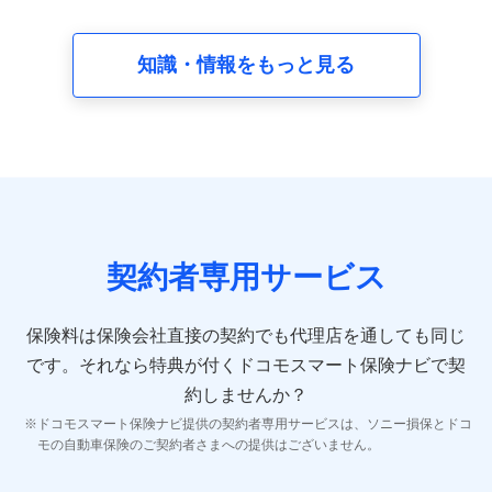
請求受付時、資料請求受付時又はユーザー登録受付時に
提供いただいた情報（氏名、住所、生年月日、性別、保
険契約者と被保険者の関係、保険加入の目的、保険商品
知識・情報をもっと見る
の内容、保険料、保険料のお支払方法、車のメーカーや
走行距離などの情報、建物の構造や築年数などの情報、
ペットの種類や年齢など）及びお客様との応対記録 （お
客様に提示した比較見積の試算結果情報、メールマガジ
ンを提供した際のメール内容や送信履歴の情報及び保険
の更改案内等を提供した際のメール内容や送信履歴など
の情報）が含まれます。
保険契約情報
当社又は株式会社NTTドコモが取得し、又は保有する保
険契約に関する情報。例として、保険契約者及び被保険
契約者専用サービス
者の氏名、住所、生年月日、性別、保険契約者と被保険
者の関係、保険加入の目的、保険商品の内容、保険料、
保険料のお支払方法、車のメーカーや走行距離などの情
保険料は保険会社直接の契約でも代理店を通しても同じ
報、建物の構造や築年数などの情報、ペットの種類や年
齢などの情報などが含まれます。
です。
それなら特典が付くドコモスマート保険ナビで契
約しませんか？
【共同して利用する者の範囲】
ドコモスマート保険ナビ提供の契約者専用サービスは、ソニー損保とドコ
当社
モの自動車保険のご契約者さまへの提供はございません。
株式会社NTTドコモ