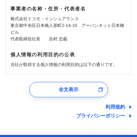
事業者の名称・住所・代表者名
株式会社ドコモ・インシュアランス
東京都中央区日本橋人形町2-14-10 アーバンネット日本橋
ビル
代表取締役社長 吉村 忠義
個人情報の利用目的の公表
当社が取得する個人情報の利用目的は以下の通りです。
1.見積請求受付時、資料請求受付時、ユーザー登録受
付時
全文表示
ユーザー登録受付および、管理のため
郵便、電話、およびＥメール等により、当社と取引のあるも
しくは委託を受けている保険会社・提携会社の保険その他に
利用規約
関する情報を提供し、金融商品等の契約を勧奨するため、ま
プライバシーポリシー
た維持管理等の委託業務遂行のため、またそれらに付帯、関
連する当社および提携会社のサービスを案内、提供するため
（なお、当社は複数の保険会社と取引があり、取得した個人
情報を取引のある他の保険会社の商品・サービスをご提案す