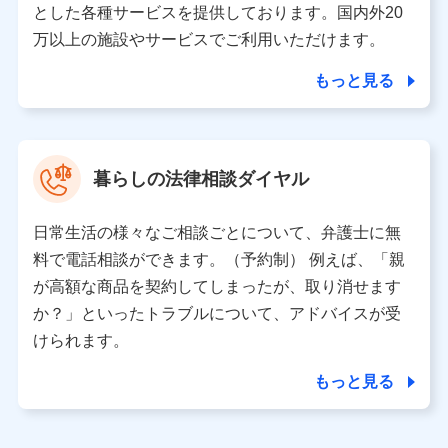
とした各種サービスを提供しております。国内外20
東京都千代田区永田町2丁目11番1号 山王パークタワー
万以上の施設やサービスでご利用いただけます。
株式会社NTTドコモ 代表取締役社長 前田 義晃
もっと見る
東京都中央区日本橋人形町2-14-10 アーバンネット日本橋
ビル 3F
株式会社ドコモ・インシュアランス 代表取締役社長 吉
村 忠義
暮らしの法律相談ダイヤル
※ 当社および株式会社NTTドコモは、お客さまの情報を利
用させていただくにあたっては、「NTTドコモ パーソナル
日常生活の様々なご相談ごとについて、弁護士に無
データ憲章」に定める行動原則を順守します 。
※ パーソナルデータダッシュボードの「第三者提供の管
料で電話相談ができます。（予約制） 例えば、「親
理」の設定状態にかかわらず、共同利用する場合がありま
が高額な商品を契約してしまったが、取り消せます
す。
か？」といったトラブルについて、アドバイスが受
※ dポイントクラブ会員ではないお客さま（2019年12月11
けられます。
日以降、一度もdポイントクラブ会員であったことがないお
客さまに限る）に関する、2019年12月10日以前に取得した
もっと見る
個人データは、こちら の利用目的の範囲内に限って共同利
用します。