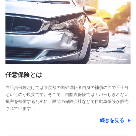
【共同して利用される利用データの項目】
当社又は株式会社NTTドコモがサービス提供等を通じて取得
した、以下の情報などの個人データ
基本情報
氏名、電話番号、メールアドレス、お客さまの識別子、
属性、連絡先、dポイントサービスのご利用に関する情
報。例として、dポイントカード番号、性別、年齢、家族
構成、住所、dポイント残高、dポイント利用履歴などが
含まれます。
利用情報
任意保険とは
当社又は株式会社NTTドコモが提供する各種サービスな
どのご契約・ご利用などに関する情報。例として、当社
又は株式会社NTTドコモが提供する各種サービスのご契
自賠責保険だけでは限度額の面や運転者自身の補償の面で不十分
約状態・ご利用履歴インターネット利用時の行動に関す
というのが現実です。そこで、自賠責保険ではカバーしきれない
る情報、アプリケーション利用時の行動に関する情報、
損害を補償するために、民間の保険会社などで自動車保険が販売
購入されたサービスや商品の名称・購入場所・決済に関
されています…
する情報、アンケートの回答に関する情報などが含まれ
ます。
続きを見る
保険関連サービス情報
当社又は株式会社NTTドコモが提供する保険関連サービ
スに関して取得し、又は保有する情報。例として、見積