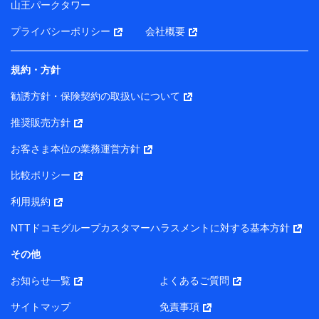
山王パークタワー
ータを分析して、お客さまの趣味・嗜好・傾向に応じた
サービス・商品等に関するご提案や広告の配信等を行う
プライバシーポリシー
会社概要
ことがあります。）
各種セミナーの開催のため
コンサルティングサービスの実施のため
規約・方針
アンケートやキャンペーン等の実施のため
上記に係る案内・手続き・管理等付帯業務を行うため
勧誘方針・保険契約の取扱いについて
【当該個人データの管理について責任を有する者の名称・住
推奨販売方針
所・代表者名】
お客さま本位の業務運営方針
当該個人データを取り扱う各共同利用者（詳細は次のとお
り）
比較ポリシー
東京都千代田区永田町2丁目11番1号 山王パークタワー
利用規約
株式会社NTTドコモ・フィナンシャルグループ 代表取締役
社長 廣井 孝史
NTTドコモグループカスタマーハラスメントに対する基本方針
東京都中央区日本橋人形町2-14-10 アーバンネット日本橋
その他
ビル 3F
お知らせ一覧
よくあるご質問
株式会社ドコモ・インシュアランス 代表取締役社長 吉
村 忠義
サイトマップ
免責事項