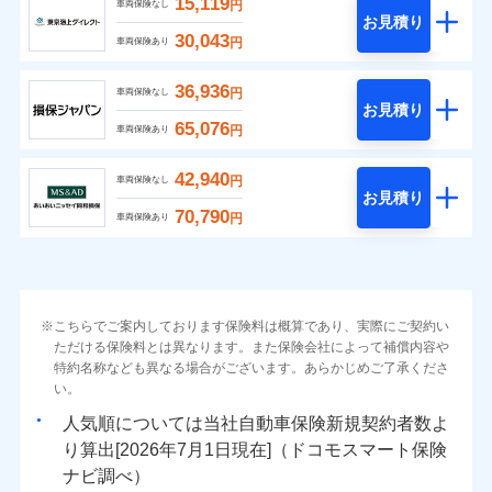
15,119
円
車両保険なし
お見積り
30,043
円
車両保険あり
36,936
円
車両保険なし
お見積り
65,076
円
車両保険あり
42,940
円
車両保険なし
お見積り
70,790
円
車両保険あり
こちらでご案内しております保険料は概算であり、実際にご契約い
ただける保険料とは異なります。また保険会社によって補償内容や
特約名称なども異なる場合がございます。あらかじめご了承くださ
い。
人気順については当社
新規契約者数よ
り算出[
年
月
日現在]（ドコモスマート保険
ナビ調べ）