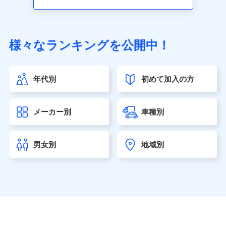
アクサ生命保険株式会社（https://www.axa.co.jp/）
SBI生命保険株式会社（https://www.sbilife.co.jp/）
FWD生命保険株式会社（https://www.fwdlife.co.jp/）
ソニー生命保険株式会社
様々なランキングを公開中！
（https://www.sonylife.co.jp）
SOMPOひまわり生命保険株式会社
（https://www.himawari-life.co.jp/）
年代別
初めて加入の方
第一ネオ生命保険株式会社（https://neofirst.co.jp/）
大樹生命保険株式会社（https://www.taiju-life.co.jp）
太陽生命保険株式会社（https://www.taiyo-
メーカー別
車種別
seimei.co.jp）
チューリッヒ生命保険株式会社
（https://www.zurichlife.co.jp/）
男女別
地域別
東京海上日動あんしん生命保険株式会社
（https://www.tmn-anshin.co.jp/）
なないろ生命保険株式会社
（https://www.nanairolife.co.jp/）
日本生命保険相互会社（https://www.nissay.co.jp）
はなさく生命保険株式会社
（https://www.life8739.co.jp/）
マニュライフ生命保険株式会社