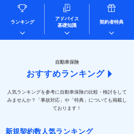
るために利用させていただくことがあります。）
各種セミナーの開催のため
コンサルティングサービスの実施のため
アドバイス
アンケートやキャンペーン等の実施のため
ランキング
契約者特典
基礎知識
上記に係る案内・手続き・管理等付帯業務を行うため
* 当社が委託を受けている保険会社の情報は、保険会社のホ
ームページに掲載しておりますので、ご確認ください。
■損害保険
あいおいニッセイ同和損害保険株式会社
自動車保険
(https://www.aioinissaydowa.co.jp/)
おすすめランキング
アクサ損害保険株式会社 (https://www.axa-
direct.co.jp/)
アニコム損害保険株式会社 (https://www.anicom-
人気ランキングを参考に自動車保険の比較・検討をして
sompo.co.jp/)
東京海上ダイレクト損害保険株式会社 (https://www.e-
みませんか？
「事故対応」や「特典」についても掲載し
design.net/)
ております！
AIG損害保険株式会社 (https://www.aig.co.jp/sonpo)
ＳＢＩ損害保険株式会社
(https://www.sbisonpo.co.jp/)
新規契約数人気ランキング
ジェイアイ傷害火災保険株式会社