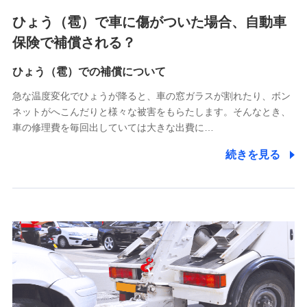
4.家族・友達紹介にて取得した個人情報
ひょう（雹）で車に傷がついた場合、自動車
被紹介者への連絡、及び当社と取引のあるもしくは委託を受
保険で補償される？
けている保険会社・提携会社の保険その他に関する情報を提
供し、金融商品等の契約を勧奨するため
ひょう（雹）での補償について
アンケートやキャンペーン等の実施のため
上記に係る連絡・手続き・管理等付帯業務を行うため
急な温度変化でひょうが降ると、車の窓ガラスが割れたり、ボン
ネットがへこんだりと様々な被害をもらたします。そんなとき、
5.通話録音にて取得する情報
車の修理費を毎回出していては大きな出費に…
電話対応の品質向上およびお問合せ内容の正確な把握のため
続きを見る
6.採用応募者の個人情報
採用選考および入社手続を実施するため
7.社員（従業者）の個人情報
人事･勤怠･健康・労務等の管理、給与支給、福利厚生・採用
退職関連処理等の各種手続きのため、当社と従業員または従
業員同士の連絡のため