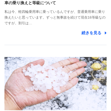
(https://www.tokiomarine-x.co.jp/)
車の乗り換えと等級について
ペットメディカルサポート株式会社
私は今、軽四輪乗用車に乗っているんですが、普通乗用車に乗り
(https://pshoken.co.jp/)
換えたいと思っています。ずっと無事故を続けて現在16等級なの
リトルファミリー少額短期保険株式会社
ですが、割引は…
(https://www.littlefamily-ssi.com/)
続きを見る
2.共同募集を行う代理店から受領する個人情報
郵便、電話、およびＥメール等により、当社と取引のあるも
しくは委託を受けている保険会社・提携会社の保険その他に
関する情報を提供し、金融商品等の契約を勧奨するため、ま
た維持管理等の委託業務遂行のため、またそれらに付帯、関
連する当社および提携会社のサービスを案内、提供するため
（なお、当社は複数の保険会社と取引があり、取得した個人
情報を取引のある他の保険会社の商品・サービスをご提案す
るために利用させていただくことがあります。）
上記に係る連絡・手続き・管理等付帯業務を行うため
3.セミナー募集サイトから取得した個人情報
各種セミナーの案内、開催のため
上記に係る連絡・手続き・管理等付帯業務を行うため