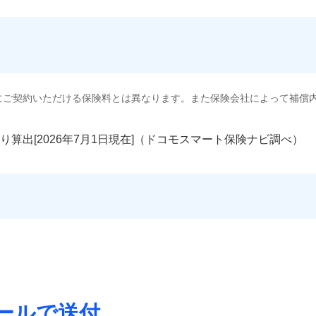
にご契約いただける保険料とは異なります。また保険会社によって補償
り算出[
年
月
日現在]（ドコモスマート保険ナビ調べ）
ールで送付