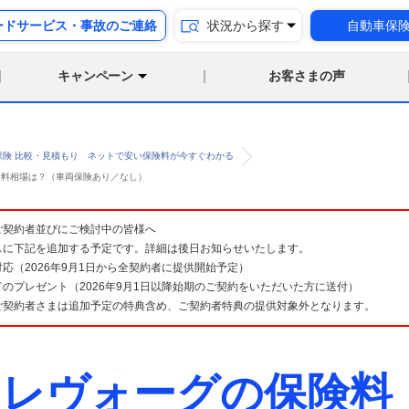
ードサービス・事故のご連絡
状況から探す
自動車保
キャンペーン
お客さまの声
保険 比較・見積もり ネットで安い保険料が今すぐわかる
保険料相場は？（車両保険あり／なし）
険 ご契約者並びにご検討中の皆様へ
スに下記を追加する予定です。詳細は後日お知らせいたします。
応（2026年9月1日から全契約者に提供開始予定）
のプレゼント（2026年9月1日以降始期のご契約をいただいた方に送付）
ご契約者さまは追加予定の特典含め、ご契約者特典の提供対象外となります。
 レヴォーグの保険料