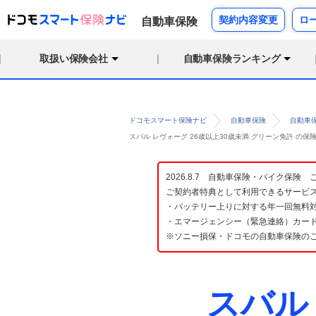
契約内容変更
ロ
自動車保険
取扱い保険会社
自動車保険ランキング
ドコモスマート保険ナビ
自動車保険
自動車
スバル レヴォーグ 26歳以上30歳未満 グリーン免許 の
2026.8.7 自動車保険・バイク保
ご契約者特典として利用できるサービ
・バッテリー上りに対する年一回無料対
・エマージェンシー（緊急連絡）カード
※ソニー損保・ドコモの自動車保険の
スバル