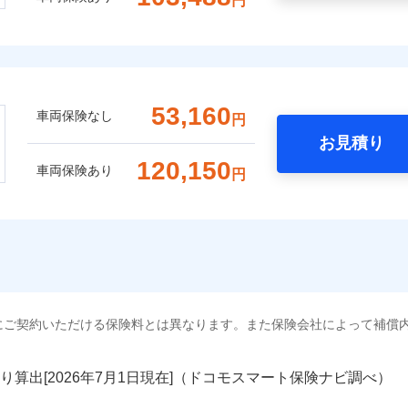
円
53,160
車両保険なし
円
お見積り
120,150
車両保険あり
円
にご契約いただける保険料とは異なります。また保険会社によって補償
り算出[
年
月
日現在]（ドコモスマート保険ナビ調べ）