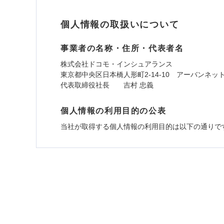
個人情報の取扱いについて
事業者の名称・住所・代表者名
株式会社ドコモ・インシュアランス
東京都中央区日本橋人形町2-14-10 アーバンネッ
代表取締役社長 吉村 忠義
個人情報の利用目的の公表
当社が取得する個人情報の利用目的は以下の通りで
1.見積請求受付時、資料請求受付時、ユーザー
ユーザー登録受付および、管理のため
郵便、電話、およびＥメール等により、当社と取引
め、また維持管理等の委託業務遂行のため、またそ
（なお、当社は複数の保険会社と取引があり、取得
各種セミナーの開催のため
コンサルティングサービスの実施のため
アンケートやキャンペーン等の実施のため