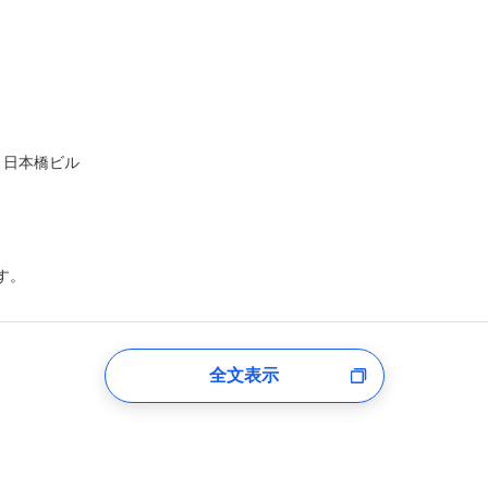
ト日本橋ビル
す。
登録受付時
全文表示
のあるもしくは委託を受けている保険会社・提携会社の保険その他に関
れらに付帯、関連する当社および提携会社のサービスを案内、提供する
した個人情報を取引のある他の保険会社の商品・サービスをご提案する