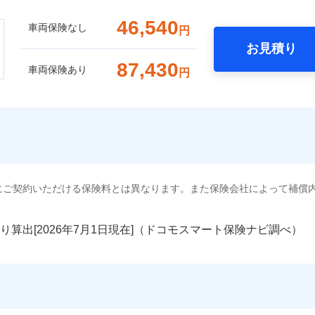
46,540
車両保険なし
円
お見積り
87,430
車両保険あり
円
にご契約いただける保険料とは異なります。また保険会社によって補償
り算出[
年
月
日現在]（ドコモスマート保険ナビ調べ）