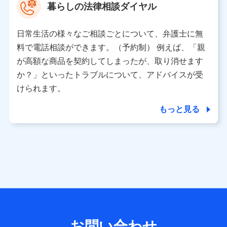
暮らしの法律相談ダイヤル
※ 当社および株式会社NTTドコモは、お客さまの情報を利
用させていただくにあたっては、「NTTドコモ パーソナル
日常生活の様々なご相談ごとについて、弁護士に無
データ憲章」に定める行動原則を順守します 。
※ パーソナルデータダッシュボードの「第三者提供の管
料で電話相談ができます。（予約制） 例えば、「親
理」の設定状態にかかわらず、共同利用する場合がありま
が高額な商品を契約してしまったが、取り消せます
す。
か？」といったトラブルについて、アドバイスが受
※ dポイントクラブ会員ではないお客さま（2019年12月11
けられます。
日以降、一度もdポイントクラブ会員であったことがないお
客さまに限る）に関する、2019年12月10日以前に取得した
もっと見る
個人データは、こちら の利用目的の範囲内に限って共同利
用します。
当社は株式会社NTTドコモ・フィナンシャルグループ
との間で、以下のとおり個人データを共同利用しま
す。
【共同して利用される利用データの項目】
当社または株式会社NTTドコモ・フィナンシャルグループが
サービス提供等を通じて取得した、以下の情報などの個人デ
お問い合わせ