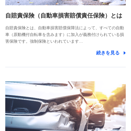
当社ではご本人の同意がある場合または法令に基づく場合を
自賠責保険（自動車損害賠償責任保険）とは
除き、第三者に提供いたしません。
自賠責保険とは、自動車損害賠償保障法によって、すべての自動
業務の委託
車（原動機付自転車を含みます）に加入が義務付けられている損
当社は利用目的の達成に必要な範囲内において個人情報の取
害保険です。強制保険といわれています…
り扱いの全部または一部を委託する場合があります。
続きを見る
個人データの共同利用
当社は株式会社NTTドコモとの間で、以下のとおり個
人データを共同利用します。
【共同して利用される利用データの項目】
当社又は株式会社NTTドコモがサービス提供等を通じて取得
した、以下の情報などの個人データ
基本情報
氏名、電話番号、メールアドレス、お客さまの識別子、
属性、連絡先、dポイントサービスのご利用に関する情