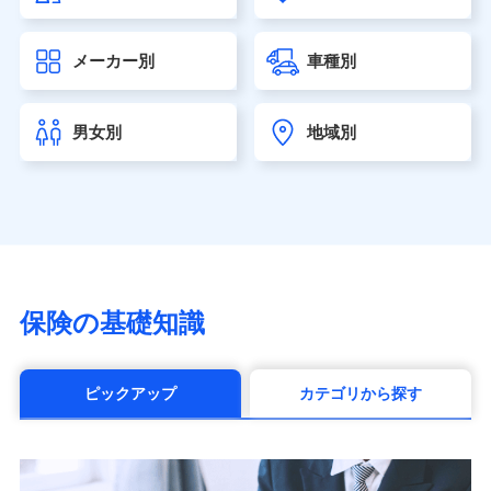
大樹生命保険株式会社（https://www.taiju-life.co.jp）
太陽生命保険株式会社（https://www.taiyo-
メーカー別
車種別
seimei.co.jp）
チューリッヒ生命保険株式会社
（https://www.zurichlife.co.jp/）
男女別
地域別
東京海上日動あんしん生命保険株式会社
（https://www.tmn-anshin.co.jp/）
なないろ生命保険株式会社
（https://www.nanairolife.co.jp/）
日本生命保険相互会社（https://www.nissay.co.jp）
はなさく生命保険株式会社
（https://www.life8739.co.jp/）
マニュライフ生命保険株式会社
保険の基礎知識
（https://www.manulife.co.jp/）
三井住友海上あいおい生命保険株式会社
（https://www.msa-life.co.jp/）
ピックアップ
カテゴリから探す
メットライフ生命株式会社(https://www.metlife.co.jp/)
メディケア生命保険株式会社
（https://www.medicarelife.com/）