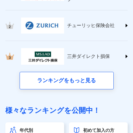
チューリッヒ保険会社 (https://www.zurich.co.jp/)
東京海上日動火災保険株式会社
(https://www.tokiomarine-nichido.co.jp/)
日新火災海上保険株式会社
チューリッヒ保険会社
(https://www.nisshinfire.co.jp/)
ペット＆ファミリー損害保険株式会社
(https://www.petfamilyins.co.jp/)
三井住友海上火災保険株式会社 (https://www.ms-
ins.com/)
三井ダイレクト損保
三井ダイレクト損害保険株式会社
(https://www.mitsui-direct.co.jp/)
■生命保険
ランキングをもっと見る
アクサ生命保険株式会社（https://www.axa.co.jp/）
SBI生命保険株式会社（https://www.sbilife.co.jp/）
FWD生命保険株式会社（https://www.fwdlife.co.jp/）
ソニー生命保険株式会社
様々なランキングを公開中！
（https://www.sonylife.co.jp）
SOMPOひまわり生命保険株式会社
（https://www.himawari-life.co.jp/）
年代別
初めて加入の方
第一ネオ生命保険株式会社（https://neofirst.co.jp/）