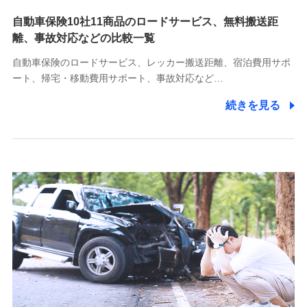
自動車保険10社11商品のロードサービス、無料搬送距
10.受託業務の 個人情報
離、事故対応などの比較一覧
受託業務の遂行およびこれらに準ずる業務の遂行のため
自動車保険のロードサービス、レッカー搬送距離、宿泊費用サポ
11.マイカー通勤管理クラウド並びに法人向けASPサー
ート、帰宅・移動費用サポート、事故対応など…
ビスに関してのお問い合わせ情報
続きを見る
各種お問い合わせに対応するため
当社のサービスに関する情報提供や、皆様に有用なお知らせ
をお送りするため
アンケートの送付のため
当社のサービスや媒体の運営改善に必要なデータを解析し、
分析するため
当社の対応品質向上やお問い合わせ内容の正確な把握のため
個人情報保護管理者の職名、連絡先
株式会社ドコモ・インシュアランス 営業部長
〒103-0013 東京都中央区日本橋人形町2-14-10 アーバン
ネット日本橋ビル 3F
株式会社ドコモ・インシュアランス
個人情報の第三者提供について