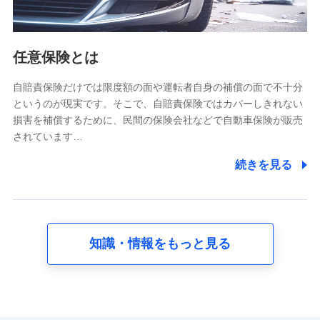
報。例として、dポイントカード番号、性別、年齢、家族
構成、住所、dポイント残高、dポイント利用履歴などが
含まれます。
利用情報
任意保険とは
当社又は株式会社NTTドコモが提供する各種サービスな
どのご契約・ご利用などに関する情報。例として、当社
又は株式会社NTTドコモが提供する各種サービスのご契
自賠責保険だけでは限度額の面や運転者自身の補償の面で不十分
約状態・ご利用履歴インターネット利用時の行動に関す
というのが現実です。そこで、自賠責保険ではカバーしきれない
る情報、アプリケーション利用時の行動に関する情報、
損害を補償するために、民間の保険会社などで自動車保険が販売
購入されたサービスや商品の名称・購入場所・決済に関
されています…
する情報、アンケートの回答に関する情報などが含まれ
ます。
続きを見る
保険関連サービス情報
当社又は株式会社NTTドコモが提供する保険関連サービ
スに関して取得し、又は保有する情報。例として、見積
請求受付時、資料請求受付時又はユーザー登録受付時に
提供いただいた情報（氏名、住所、生年月日、性別、保
険契約者と被保険者の関係、保険加入の目的、保険商品
知識・情報をもっと見る
の内容、保険料、保険料のお支払方法、車のメーカーや
走行距離などの情報、建物の構造や築年数などの情報、
ペットの種類や年齢など）及びお客様との応対記録 （お
客様に提示した比較見積の試算結果情報、メールマガジ
ンを提供した際のメール内容や送信履歴の情報及び保険
の更改案内等を提供した際のメール内容や送信履歴など