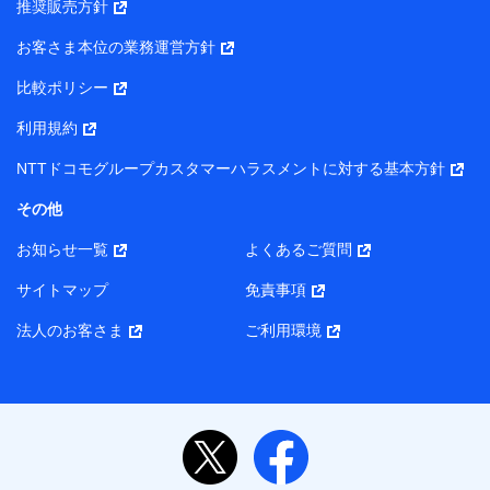
推奨販売方針
所・代表者名】
お客さま本位の業務運営方針
当該個人データを取り扱う各共同利用者（詳細は次のとお
り）
比較ポリシー
東京都千代田区永田町2丁目11番1号 山王パークタワー
利用規約
株式会社NTTドコモ・フィナンシャルグループ 代表取締役
社長 廣井 孝史
NTTドコモグループカスタマーハラスメントに対する基本方針
東京都中央区日本橋人形町2-14-10 アーバンネット日本橋
その他
ビル 3F
お知らせ一覧
よくあるご質問
株式会社ドコモ・インシュアランス 代表取締役社長 吉
村 忠義
サイトマップ
免責事項
また当社は、オンライン面談による保険のご相談にあたっ
法人のお客さま
ご利用環境
て、以下の提携代理店とお客様の個人データを共同利用する
ことがあります。
1. 共同利用する個人データの項目
氏名、生年月日、住所、メールアドレス、電話番号、個
人の属性に関する情報、資料請求の情報（有無を含みま