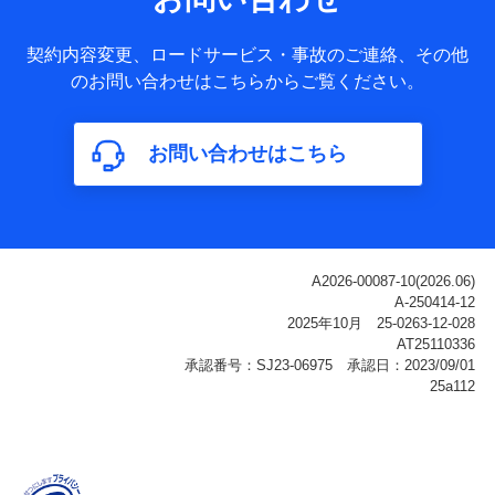
ータ
基本情報
契約内容変更、ロードサービス・事故のご連絡、その他
氏名、電話番号、メールアドレス、お客さまの識別子、
のお問い合わせはこちらからご覧ください。
属性、連絡先、dポイントサービスのご利用に関する情
報。例として、dポイントカード番号、性別、年齢、家族
構成、住所、dポイント残高、dポイント利用履歴などが
お問い合わせはこちら
含まれます。
利用情報
当社または株式会社NTTドコモ・フィナンシャルグルー
プが提供する各種サービスなどのご契約・ご利用などに
関する情報。例として、当社または株式会社NTTドコ
モ・フィナンシャルグループが提供する各種サービスの
ご契約状態・ご利用履歴インターネット利用時の行動に
関する情報、アプリケーション利用時の行動に関する情
報、購入されたサービスや商品の名称・購入場所・決済
に関する情報、アンケートの回答に関する情報などが含
まれます。
保険関連サービス情報
当社または株式会社NTTドコモ・フィナンシャルグルー
プが提供する保険関連サービスに関して取得し、又は保
有する情報。例として、見積請求受付時、資料請求受付
時又はユーザー登録受付時に提供いただいた情報（氏
名、住所、生年月日、性別、保険契約者と被保険者の関