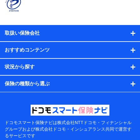
係、保険加入の目的、保険商品の内容、保険料、保険料
のお支払方法、車のメーカーや走行距離などの情報、建
物の構造や築年数などの情報、ペットの種類や年齢な
ど）及びお客様との応対記録（お客様に提示した比較見
積の試算結果情報、メールマガジンを提供した際のメー
取扱い保険会社
ル内容や送信履歴の情報及び保険の更改案内等を提供し
た際のメール内容や送信履歴などの情報）が含まれま
す。
おすすめコンテンツ
保険契約情報
当社または株式会社NTTドコモ・フィナンシャルグルー
プが取得し、又は保有する保険契約に関する情報。例と
状況から探す
して、保険契約者及び被保険者の氏名、住所、生年月
日、性別、保険契約者と被保険者の関係、保険加入の目
的、保険商品の内容、保険料、保険料のお支払方法、車
保険の種類から選ぶ
のメーカーや走行距離などの情報、建物の構造や築年数
などの情報、ペットの種類や年齢などの情報などが含ま
れます。
提供当事者から受領当事者が個人データを取得する方法
電子的・電磁的方法等
【共同して利用する者の範囲】
ドコモスマート保険ナビは
株式会社NTTドコモ・フィナンシャル
グループおよび
株式会社ドコモ・インシュアランス共同で
運営す
当社
るサービスです
株式会社NTTドコモ・フィナンシャルグループ