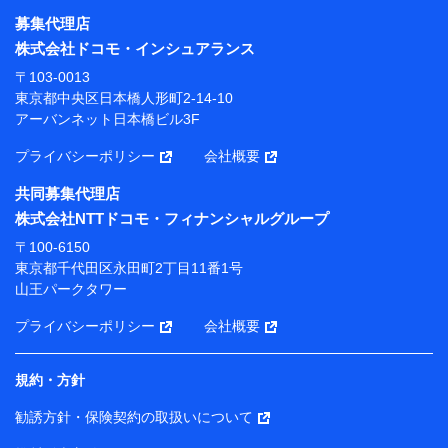
募集代理店
【利用目的】
株式会社ドコモ・インシュアランス
当社または株式会社NTTドコモ・フィナンシャルグルー
〒103-0013
プが提供する保険関連サービスにおけるユーザー登録受
東京都中央区日本橋人形町2-14-10
付および管理のため
アーバンネット日本橋ビル3F
当社または株式会社NTTドコモ・フィナンシャルグルー
プと取引のあるもしくは委託を受けている保険会社・提
プライバシーポリシー
会社概要
携会社の保険その他に関する情報を提供するため、また
維持管理等の委託業務遂行のため、またそれらに付帯、
共同募集代理店
関連する当社または株式会社NTTドコモ・フィナンシャ
株式会社NTTドコモ・フィナンシャルグループ
ルグループおよび提携会社のサービスを案内、提供する
ため
〒100-6150
（各サービスで取得したサービス利用履歴、ウェブサイ
東京都千代田区永田町2丁目11番1号
トの閲覧履歴、購買履歴、ご契約内容等のパーソナルデ
山王パークタワー
ータを分析して、お客さまの趣味・嗜好・傾向に応じた
サービス・商品等に関するご提案や広告の配信等を行う
プライバシーポリシー
会社概要
ことがあります。）
各種セミナーの開催のため
コンサルティングサービスの実施のため
規約・方針
アンケートやキャンペーン等の実施のため
上記に係る案内・手続き・管理等付帯業務を行うため
勧誘方針・保険契約の取扱いについて
【当該個人データの管理について責任を有する者の名称・住