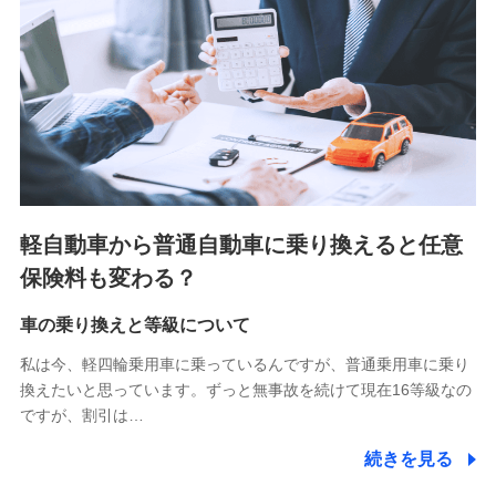
■少額短期保険
株式会社アシロ少額短期保険 (https://kailash.co.jp/)
SBIいきいき少額短期保険会社 (https://www.i-
sedai.com/)
SBIペット少額短期保険株式会社 (https://www.sbipet-
ssi.co.jp/)
SBIリスタ少額短期保険会社
(https://www.jishin.co.jp/)
スマートプラス少額短期保険株式会社
（https://www.smartplus-insurance.com/）
軽自動車から普通自動車に乗り換えると任意
チューリッヒ少額短期保険株式会社
保険料も変わる？
(https://www.zurichssi.co.jp/)
Tokio Marine X少額短期保険株式会社
(https://www.tokiomarine-x.co.jp/)
車の乗り換えと等級について
ペットメディカルサポート株式会社
私は今、軽四輪乗用車に乗っているんですが、普通乗用車に乗り
(https://pshoken.co.jp/)
換えたいと思っています。ずっと無事故を続けて現在16等級なの
リトルファミリー少額短期保険株式会社
ですが、割引は…
(https://www.littlefamily-ssi.com/)
続きを見る
2.共同募集を行う代理店から受領する個人情報