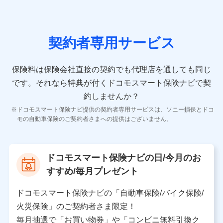
の情報）が含まれます。
保険契約情報
当社又は株式会社NTTドコモが取得し、又は保有する保
険契約に関する情報。例として、保険契約者及び被保険
契約者専用サービス
者の氏名、住所、生年月日、性別、保険契約者と被保険
者の関係、保険加入の目的、保険商品の内容、保険料、
保険料のお支払方法、車のメーカーや走行距離などの情
保険料は保険会社直接の契約でも代理店を通しても同じ
報、建物の構造や築年数などの情報、ペットの種類や年
齢などの情報などが含まれます。
です。
それなら特典が付くドコモスマート保険ナビで契
約しませんか？
【共同して利用する者の範囲】
ドコモスマート保険ナビ提供の契約者専用サービスは、ソニー損保とドコ
当社
モの自動車保険のご契約者さまへの提供はございません。
株式会社NTTドコモ
【利用する者の利用目的】
ドコモスマート保険ナビの日/今月のお
当社又は株式会社NTTドコモが提供する保険関連サービ
すすめ/毎月プレゼント
スにおけるユーザ登録受付および管理のため
当社又は株式会社NTTドコモと取引のあるもしくは委託
を受けている保険会社・提携会社の保険その他に関する
ドコモスマート保険ナビの「自動車保険/バイク保険/
情報を提供するため、また維持管理等の委託業務遂行の
火災保険」のご契約者さま限定！
ため、またそれらに付帯、関連する当社、株式会社NTT
ドコモおよび提携会社のサービスを案内、提供するため
毎月抽選で「お買い物券」や「コンビニ無料引換ク