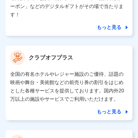
（各サービスで取得したサービス利用履歴、ウェブサイ
ーポン」などのデジタルギフトがその場で当たりま
トの閲覧履歴、購買履歴、ご契約内容等のパーソナルデ
ータを分析して、お客さまの趣味・嗜好・傾向に応じた
す！
サービス・商品等に関するご提案や広告の配信等を行う
ことがあります。）
もっと見る
各種セミナーの開催のため
コンサルティングサービスの実施のため
アンケートやキャンペーン等の実施のため
上記に係る案内・手続き・管理等付帯業務を行うため
クラブオフプラス
【当該個人データの管理について責任を有する者の名称・住
所・代表者名】
全国の有名ホテルやレジャー施設のご優待、話題の
当該個人データを取り扱う各共同利用者（詳細は次のとお
映画や舞台・美術館などの前売り券の割引をはじめ
り）
とした各種サービスを提供しております。国内外20
東京都千代田区永田町2丁目11番1号 山王パークタワー
万以上の施設やサービスでご利用いただけます。
株式会社NTTドコモ 代表取締役社長 前田 義晃
もっと見る
東京都中央区日本橋人形町2-14-10 アーバンネット日本橋
ビル 3F
株式会社ドコモ・インシュアランス 代表取締役社長 吉
村 忠義