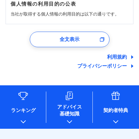
個人情報の利用目的の公表
当社が取得する個人情報の利用目的は以下の通りです。
1.見積請求受付時、資料請求受付時、ユーザー登録受
付時
全文表示
ユーザー登録受付および、管理のため
郵便、電話、およびＥメール等により、当社と取引のあるも
しくは委託を受けている保険会社・提携会社の保険その他に
利用規約
関する情報を提供し、金融商品等の契約を勧奨するため、ま
プライバシーポリシー
た維持管理等の委託業務遂行のため、またそれらに付帯、関
連する当社および提携会社のサービスを案内、提供するため
（なお、当社は複数の保険会社と取引があり、取得した個人
情報を取引のある他の保険会社の商品・サービスをご提案す
るために利用させていただくことがあります。）
各種セミナーの開催のため
コンサルティングサービスの実施のため
アドバイス
アンケートやキャンペーン等の実施のため
ランキング
契約者特典
基礎知識
上記に係る案内・手続き・管理等付帯業務を行うため
* 当社が委託を受けている保険会社の情報は、保険会社のホ
ームページに掲載しておりますので、ご確認ください。