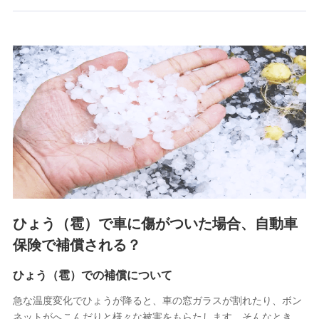
郵便、電話、およびＥメール等により、当社と取引のあるも
しくは委託を受けている保険会社・提携会社の保険その他に
関する情報を提供し、金融商品等の契約を勧奨するため、ま
た維持管理等の委託業務遂行のため、またそれらに付帯、関
連する当社および提携会社のサービスを案内、提供するため
（なお、当社は複数の保険会社と取引があり、取得した個人
情報を取引のある他の保険会社の商品・サービスをご提案す
るために利用させていただくことがあります。）
上記に係る連絡・手続き・管理等付帯業務を行うため
3.セミナー募集サイトから取得した個人情報
各種セミナーの案内、開催のため
上記に係る連絡・手続き・管理等付帯業務を行うため
4.家族・友達紹介にて取得した個人情報
ひょう（雹）で車に傷がついた場合、自動車
被紹介者への連絡、及び当社と取引のあるもしくは委託を受
保険で補償される？
けている保険会社・提携会社の保険その他に関する情報を提
供し、金融商品等の契約を勧奨するため
ひょう（雹）での補償について
アンケートやキャンペーン等の実施のため
上記に係る連絡・手続き・管理等付帯業務を行うため
急な温度変化でひょうが降ると、車の窓ガラスが割れたり、ボン
ネットがへこんだりと様々な被害をもらたします。そんなとき、