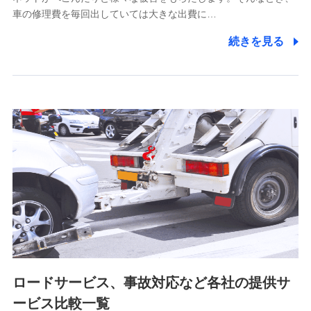
5.通話録音にて取得する情報
車の修理費を毎回出していては大きな出費に…
電話対応の品質向上およびお問合せ内容の正確な把握のため
続きを見る
6.採用応募者の個人情報
採用選考および入社手続を実施するため
7.社員（従業者）の個人情報
人事･勤怠･健康・労務等の管理、給与支給、福利厚生・採用
退職関連処理等の各種手続きのため、当社と従業員または従
業員同士の連絡のため
8.取引先個人情報
取引先としての選定業務、営業情報の提供業務、契約締結手
続き業務、取引管理業務、およびこれらに準ずる業務の遂行
のため
ロードサービス、事故対応など各社の提供サ
9.お問い合わせ情報
各種お問い合わせに対応するため
ービス比較一覧