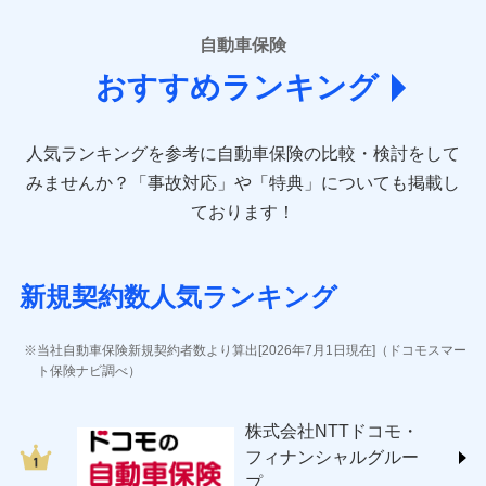
■損害保険
あいおいニッセイ同和損害保険株式会社
自動車保険
(https://www.aioinissaydowa.co.jp/)
おすすめランキング
アクサ損害保険株式会社 (https://www.axa-
direct.co.jp/)
アニコム損害保険株式会社 (https://www.anicom-
人気ランキングを参考に自動車保険の比較・検討をして
sompo.co.jp/)
東京海上ダイレクト損害保険株式会社 (https://www.e-
みませんか？
「事故対応」や「特典」についても掲載し
design.net/)
ております！
AIG損害保険株式会社 (https://www.aig.co.jp/sonpo)
ＳＢＩ損害保険株式会社
(https://www.sbisonpo.co.jp/)
新規契約数人気ランキング
ジェイアイ傷害火災保険株式会社
(https://www.jihoken.co.jp/)
ソニー損害保険株式会社
当社自動車保険新規契約者数より算出[2026年7月1日現在]（ドコモスマー
(https://www.sonysonpo.co.jp/)
ト保険ナビ調べ）
損害保険ジャパン株式会社 (https://www.sompo-
japan.co.jp/)
株式会社NTTドコモ・
ＳＯＭＰＯダイレクト損害保険株式会社
フィナンシャルグルー
(https://www.sompo-direct.co.jp/)
プ