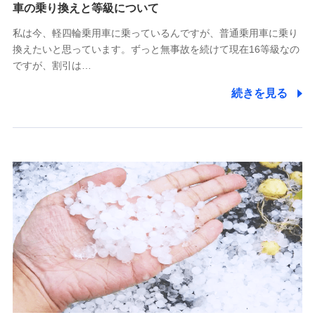
(https://www.tokiomarine-x.co.jp/)
車の乗り換えと等級について
ペットメディカルサポート株式会社
私は今、軽四輪乗用車に乗っているんですが、普通乗用車に乗り
(https://pshoken.co.jp/)
換えたいと思っています。ずっと無事故を続けて現在16等級なの
リトルファミリー少額短期保険株式会社
ですが、割引は…
(https://www.littlefamily-ssi.com/)
続きを見る
2.共同募集を行う代理店から受領する個人情報
郵便、電話、およびＥメール等により、当社と取引のあるも
しくは委託を受けている保険会社・提携会社の保険その他に
関する情報を提供し、金融商品等の契約を勧奨するため、ま
た維持管理等の委託業務遂行のため、またそれらに付帯、関
連する当社および提携会社のサービスを案内、提供するため
（なお、当社は複数の保険会社と取引があり、取得した個人
情報を取引のある他の保険会社の商品・サービスをご提案す
るために利用させていただくことがあります。）
上記に係る連絡・手続き・管理等付帯業務を行うため
3.セミナー募集サイトから取得した個人情報
各種セミナーの案内、開催のため
上記に係る連絡・手続き・管理等付帯業務を行うため