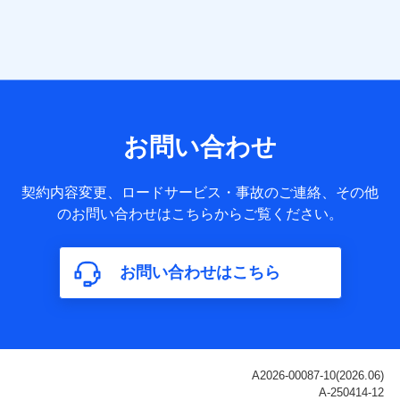
当社は株式会社NTTドコモ・フィナンシャルグループ
との間で、以下のとおり個人データを共同利用しま
す。
【共同して利用される利用データの項目】
当社または株式会社NTTドコモ・フィナンシャルグループが
サービス提供等を通じて取得した、以下の情報などの個人デ
お問い合わせ
ータ
基本情報
契約内容変更、ロードサービス・事故のご連絡、その他
氏名、電話番号、メールアドレス、お客さまの識別子、
のお問い合わせはこちらからご覧ください。
属性、連絡先、dポイントサービスのご利用に関する情
報。例として、dポイントカード番号、性別、年齢、家族
構成、住所、dポイント残高、dポイント利用履歴などが
お問い合わせはこちら
含まれます。
利用情報
当社または株式会社NTTドコモ・フィナンシャルグルー
プが提供する各種サービスなどのご契約・ご利用などに
関する情報。例として、当社または株式会社NTTドコ
モ・フィナンシャルグループが提供する各種サービスの
ご契約状態・ご利用履歴インターネット利用時の行動に
関する情報、アプリケーション利用時の行動に関する情