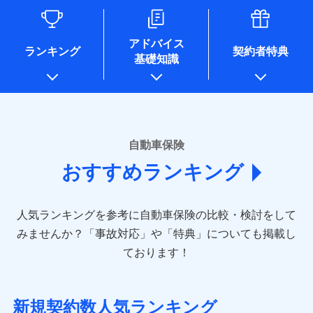
るために利用させていただくことがあります。）
各種セミナーの開催のため
コンサルティングサービスの実施のため
アドバイス
アンケートやキャンペーン等の実施のため
ランキング
契約者特典
基礎知識
上記に係る案内・手続き・管理等付帯業務を行うため
* 当社が委託を受けている保険会社の情報は、保険会社のホ
ームページに掲載しておりますので、ご確認ください。
■損害保険
あいおいニッセイ同和損害保険株式会社
自動車保険
(https://www.aioinissaydowa.co.jp/)
おすすめランキング
アクサ損害保険株式会社 (https://www.axa-
direct.co.jp/)
アニコム損害保険株式会社 (https://www.anicom-
人気ランキングを参考に自動車保険の比較・検討をして
sompo.co.jp/)
東京海上ダイレクト損害保険株式会社 (https://www.e-
みませんか？
「事故対応」や「特典」についても掲載し
design.net/)
ております！
AIG損害保険株式会社 (https://www.aig.co.jp/sonpo)
ＳＢＩ損害保険株式会社
(https://www.sbisonpo.co.jp/)
新規契約数人気ランキング
ジェイアイ傷害火災保険株式会社