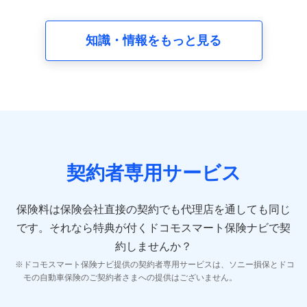
請求受付時、資料請求受付時又はユーザー登録受付時に
提供いただいた情報（氏名、住所、生年月日、性別、保
険契約者と被保険者の関係、保険加入の目的、保険商品
知識・情報をもっと見る
の内容、保険料、保険料のお支払方法、車のメーカーや
走行距離などの情報、建物の構造や築年数などの情報、
ペットの種類や年齢など）及びお客様との応対記録 （お
客様に提示した比較見積の試算結果情報、メールマガジ
ンを提供した際のメール内容や送信履歴の情報及び保険
の更改案内等を提供した際のメール内容や送信履歴など
の情報）が含まれます。
保険契約情報
当社又は株式会社NTTドコモが取得し、又は保有する保
険契約に関する情報。例として、保険契約者及び被保険
契約者専用サービス
者の氏名、住所、生年月日、性別、保険契約者と被保険
者の関係、保険加入の目的、保険商品の内容、保険料、
保険料のお支払方法、車のメーカーや走行距離などの情
保険料は保険会社直接の契約でも代理店を通しても同じ
報、建物の構造や築年数などの情報、ペットの種類や年
齢などの情報などが含まれます。
です。
それなら特典が付くドコモスマート保険ナビで契
約しませんか？
【共同して利用する者の範囲】
ドコモスマート保険ナビ提供の契約者専用サービスは、ソニー損保とドコ
当社
モの自動車保険のご契約者さまへの提供はございません。
株式会社NTTドコモ