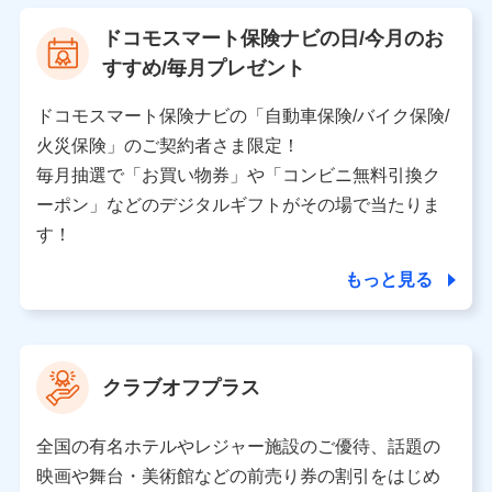
【利用する者の利用目的】
ドコモスマート保険ナビの日/今月のお
当社又は株式会社NTTドコモが提供する保険関連サービ
すすめ/毎月プレゼント
スにおけるユーザ登録受付および管理のため
当社又は株式会社NTTドコモと取引のあるもしくは委託
を受けている保険会社・提携会社の保険その他に関する
ドコモスマート保険ナビの「自動車保険/バイク保険/
情報を提供するため、また維持管理等の委託業務遂行の
火災保険」のご契約者さま限定！
ため、またそれらに付帯、関連する当社、株式会社NTT
ドコモおよび提携会社のサービスを案内、提供するため
毎月抽選で「お買い物券」や「コンビニ無料引換ク
（各サービスで取得したサービス利用履歴、ウェブサイ
ーポン」などのデジタルギフトがその場で当たりま
トの閲覧履歴、購買履歴、ご契約内容等のパーソナルデ
ータを分析して、お客さまの趣味・嗜好・傾向に応じた
す！
サービス・商品等に関するご提案や広告の配信等を行う
ことがあります。）
もっと見る
各種セミナーの開催のため
コンサルティングサービスの実施のため
アンケートやキャンペーン等の実施のため
上記に係る案内・手続き・管理等付帯業務を行うため
クラブオフプラス
【当該個人データの管理について責任を有する者の名称・住
所・代表者名】
全国の有名ホテルやレジャー施設のご優待、話題の
当該個人データを取り扱う各共同利用者（詳細は次のとお
映画や舞台・美術館などの前売り券の割引をはじめ
り）