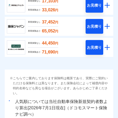
17,103
円
車両保険なし
お見積り
33,026
円
車両保険あり
37,452
円
車両保険なし
お見積り
65,052
円
車両保険あり
44,450
円
車両保険なし
お見積り
71,690
円
車両保険あり
こちらでご案内しております保険料は概算であり、実際にご契約い
ただける保険料とは異なります。また保険会社によって補償内容や
特約名称なども異なる場合がございます。あらかじめご了承くださ
い。
人気順については当社
新規契約者数よ
り算出[
年
月
日現在]（ドコモスマート保険
ナビ調べ）