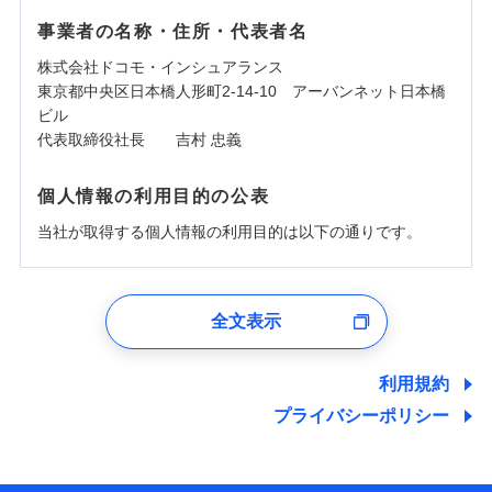
事業者の名称・住所・代表者名
株式会社ドコモ・インシュアランス
東京都中央区日本橋人形町2-14-10 アーバンネット日本橋
ビル
代表取締役社長 吉村 忠義
個人情報の利用目的の公表
当社が取得する個人情報の利用目的は以下の通りです。
1.見積請求受付時、資料請求受付時、ユーザー登録受
付時
全文表示
ユーザー登録受付および、管理のため
郵便、電話、およびＥメール等により、当社と取引のあるも
しくは委託を受けている保険会社・提携会社の保険その他に
利用規約
関する情報を提供し、金融商品等の契約を勧奨するため、ま
プライバシーポリシー
た維持管理等の委託業務遂行のため、またそれらに付帯、関
連する当社および提携会社のサービスを案内、提供するため
（なお、当社は複数の保険会社と取引があり、取得した個人
情報を取引のある他の保険会社の商品・サービスをご提案す