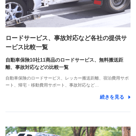
8.取引先個人情報
取引先としての選定業務、営業情報の提供業務、契約締結手
続き業務、取引管理業務、およびこれらに準ずる業務の遂行
のため
ロードサービス、事故対応など各社の提供サ
9.お問い合わせ情報
各種お問い合わせに対応するため
ービス比較一覧
自動車保険10社11商品のロードサービス、無料搬送距
10.受託業務の 個人情報
離、事故対応などの比較一覧
受託業務の遂行およびこれらに準ずる業務の遂行のため
自動車保険のロードサービス、レッカー搬送距離、宿泊費用サポ
11.マイカー通勤管理クラウド並びに法人向けASPサー
ート、帰宅・移動費用サポート、事故対応など…
ビスに関してのお問い合わせ情報
続きを見る
各種お問い合わせに対応するため
当社のサービスに関する情報提供や、皆様に有用なお知らせ
をお送りするため
アンケートの送付のため
当社のサービスや媒体の運営改善に必要なデータを解析し、
分析するため
当社の対応品質向上やお問い合わせ内容の正確な把握のため