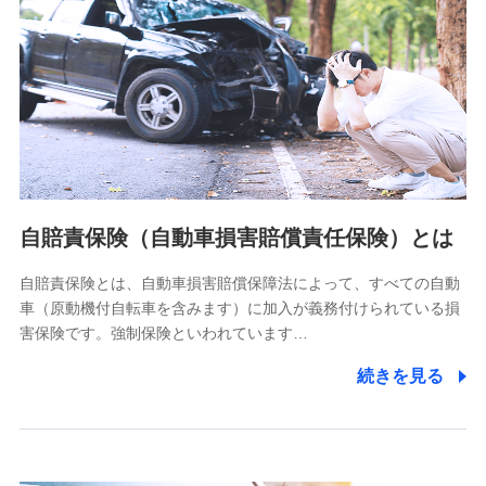
個人情報保護管理者の職名、連絡先
株式会社ドコモ・インシュアランス 営業部長
〒103-0013 東京都中央区日本橋人形町2-14-10 アーバン
ネット日本橋ビル 3F
株式会社ドコモ・インシュアランス
個人情報の第三者提供について
当社ではご本人の同意がある場合または法令に基づく場合を
自賠責保険（自動車損害賠償責任保険）とは
除き、第三者に提供いたしません。
自賠責保険とは、自動車損害賠償保障法によって、すべての自動
業務の委託
車（原動機付自転車を含みます）に加入が義務付けられている損
当社は利用目的の達成に必要な範囲内において個人情報の取
害保険です。強制保険といわれています…
り扱いの全部または一部を委託する場合があります。
続きを見る
個人データの共同利用
当社は株式会社NTTドコモとの間で、以下のとおり個
人データを共同利用します。