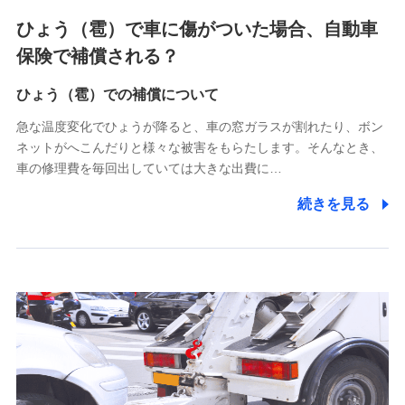
4.家族・友達紹介にて取得した個人情報
ひょう（雹）で車に傷がついた場合、自動車
被紹介者への連絡、及び当社と取引のあるもしくは委託を受
保険で補償される？
けている保険会社・提携会社の保険その他に関する情報を提
供し、金融商品等の契約を勧奨するため
ひょう（雹）での補償について
アンケートやキャンペーン等の実施のため
上記に係る連絡・手続き・管理等付帯業務を行うため
急な温度変化でひょうが降ると、車の窓ガラスが割れたり、ボン
ネットがへこんだりと様々な被害をもらたします。そんなとき、
5.通話録音にて取得する情報
車の修理費を毎回出していては大きな出費に…
電話対応の品質向上およびお問合せ内容の正確な把握のため
続きを見る
6.採用応募者の個人情報
採用選考および入社手続を実施するため
7.社員（従業者）の個人情報
人事･勤怠･健康・労務等の管理、給与支給、福利厚生・採用
退職関連処理等の各種手続きのため、当社と従業員または従
業員同士の連絡のため