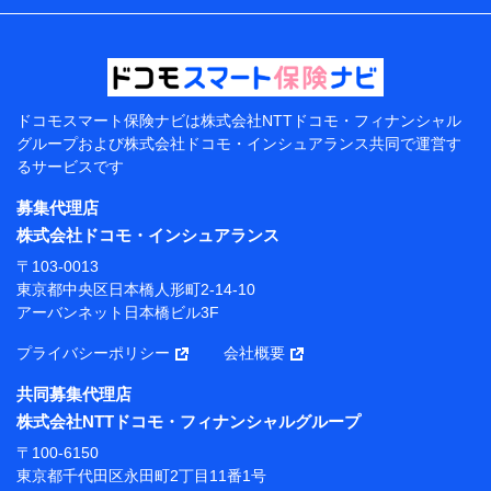
などの情報、ペットの種類や年齢などの情報などが含ま
れます。
提供当事者から受領当事者が個人データを取得する方法
電子的・電磁的方法等
【共同して利用する者の範囲】
ドコモスマート保険ナビは
株式会社NTTドコモ・フィナンシャル
グループおよび
株式会社ドコモ・インシュアランス共同で
運営す
当社
るサービスです
株式会社NTTドコモ・フィナンシャルグループ
募集代理店
【利用目的】
株式会社ドコモ・インシュアランス
当社または株式会社NTTドコモ・フィナンシャルグルー
〒103-0013
プが提供する保険関連サービスにおけるユーザー登録受
東京都中央区日本橋人形町2-14-10
付および管理のため
アーバンネット日本橋ビル3F
当社または株式会社NTTドコモ・フィナンシャルグルー
プと取引のあるもしくは委託を受けている保険会社・提
プライバシーポリシー
会社概要
携会社の保険その他に関する情報を提供するため、また
維持管理等の委託業務遂行のため、またそれらに付帯、
共同募集代理店
関連する当社または株式会社NTTドコモ・フィナンシャ
株式会社NTTドコモ・フィナンシャルグループ
ルグループおよび提携会社のサービスを案内、提供する
ため
〒100-6150
（各サービスで取得したサービス利用履歴、ウェブサイ
東京都千代田区永田町2丁目11番1号
トの閲覧履歴、購買履歴、ご契約内容等のパーソナルデ