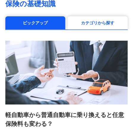
保険の基礎知識
（https://www.manulife.co.jp/）
三井住友海上あいおい生命保険株式会社
（https://www.msa-life.co.jp/）
ピックアップ
カテゴリから探す
メットライフ生命株式会社(https://www.metlife.co.jp/)
メディケア生命保険株式会社
（https://www.medicarelife.com/）
■少額短期保険
株式会社アシロ少額短期保険 (https://kailash.co.jp/)
SBIいきいき少額短期保険会社 (https://www.i-
sedai.com/)
SBIペット少額短期保険株式会社 (https://www.sbipet-
ssi.co.jp/)
SBIリスタ少額短期保険会社
(https://www.jishin.co.jp/)
スマートプラス少額短期保険株式会社
（https://www.smartplus-insurance.com/）
軽自動車から普通自動車に乗り換えると任意
チューリッヒ少額短期保険株式会社
保険料も変わる？
(https://www.zurichssi.co.jp/)
Tokio Marine X少額短期保険株式会社