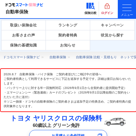
自動車保険
保険比較
ログイン
メニュー
取扱い保険会社
ランキング
キャンペーン
お客さまの声
契約者特典
状況から探す
保険の基礎知識
お知らせ
ドコモスマート保険ナビ
自動車保険
自動車保険 比較・見積もり ネットで
2026.8.7 自動車保険・バイク保険 ご契約者並びにご検討中の皆様へ
ご契約者特典として利用できるサービスに下記を追加する予定です。詳細は後日お知らせいた
します。
・バッテリー上りに対する年一回無料対応（2026年9月1日から全契約者に提供開始予定）
・エマージェンシー（緊急連絡）カードのプレゼント（2026年9月1日以降始期のご契約をい
ただいた方に送付）
※ソニー損保・ドコモの自動車保険のご契約者さまは追加予定の特典含め、ご契約者特典の提
供対象外となります。
トヨタ ヤリスクロスの保険料
60歳以上 グリーン免許
お見積もり条件詳細