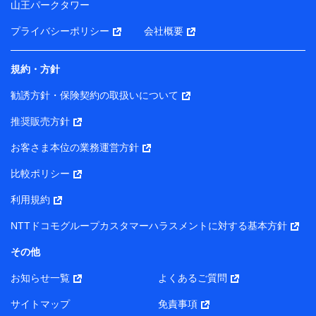
山王パークタワー
ータを分析して、お客さまの趣味・嗜好・傾向に応じた
サービス・商品等に関するご提案や広告の配信等を行う
プライバシーポリシー
会社概要
ことがあります。）
各種セミナーの開催のため
コンサルティングサービスの実施のため
規約・方針
アンケートやキャンペーン等の実施のため
上記に係る案内・手続き・管理等付帯業務を行うため
勧誘方針・保険契約の取扱いについて
【当該個人データの管理について責任を有する者の名称・住
推奨販売方針
所・代表者名】
お客さま本位の業務運営方針
当該個人データを取り扱う各共同利用者（詳細は次のとお
り）
比較ポリシー
東京都千代田区永田町2丁目11番1号 山王パークタワー
利用規約
株式会社NTTドコモ・フィナンシャルグループ 代表取締役
社長 廣井 孝史
NTTドコモグループカスタマーハラスメントに対する基本方針
東京都中央区日本橋人形町2-14-10 アーバンネット日本橋
その他
ビル 3F
お知らせ一覧
よくあるご質問
株式会社ドコモ・インシュアランス 代表取締役社長 吉
村 忠義
サイトマップ
免責事項