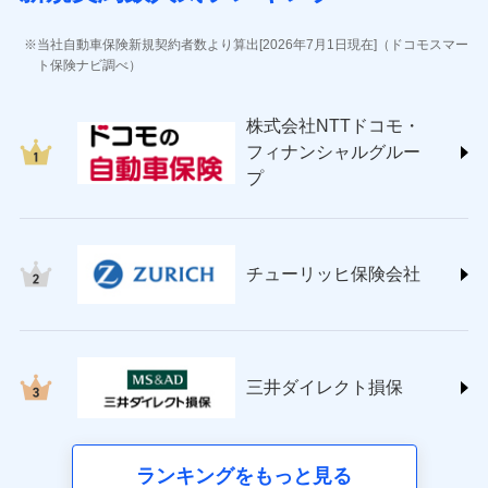
(https://www.jihoken.co.jp/)
ソニー損害保険株式会社
当社自動車保険新規契約者数より算出[2026年7月1日現在]（ドコモスマー
(https://www.sonysonpo.co.jp/)
ト保険ナビ調べ）
損害保険ジャパン株式会社 (https://www.sompo-
japan.co.jp/)
株式会社NTTドコモ・
ＳＯＭＰＯダイレクト損害保険株式会社
フィナンシャルグルー
(https://www.sompo-direct.co.jp/)
プ
チューリッヒ保険会社 (https://www.zurich.co.jp/)
東京海上日動火災保険株式会社
(https://www.tokiomarine-nichido.co.jp/)
日新火災海上保険株式会社
チューリッヒ保険会社
(https://www.nisshinfire.co.jp/)
ペット＆ファミリー損害保険株式会社
(https://www.petfamilyins.co.jp/)
三井住友海上火災保険株式会社 (https://www.ms-
ins.com/)
三井ダイレクト損保
三井ダイレクト損害保険株式会社
(https://www.mitsui-direct.co.jp/)
■生命保険
ランキングをもっと見る