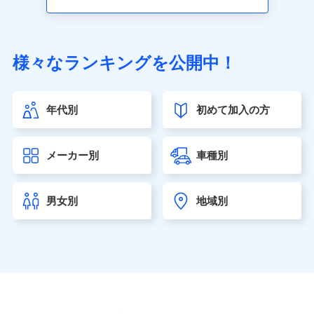
アクサ生命保険株式会社（https://www.axa.co.jp/）
SBI生命保険株式会社（https://www.sbilife.co.jp/）
FWD生命保険株式会社（https://www.fwdlife.co.jp/）
ソニー生命保険株式会社
様々なランキングを公開中！
（https://www.sonylife.co.jp）
SOMPOひまわり生命保険株式会社
（https://www.himawari-life.co.jp/）
年代別
初めて加入の方
第一ネオ生命保険株式会社（https://neofirst.co.jp/）
大樹生命保険株式会社（https://www.taiju-life.co.jp）
太陽生命保険株式会社（https://www.taiyo-
メーカー別
車種別
seimei.co.jp）
チューリッヒ生命保険株式会社
（https://www.zurichlife.co.jp/）
男女別
地域別
東京海上日動あんしん生命保険株式会社
（https://www.tmn-anshin.co.jp/）
なないろ生命保険株式会社
（https://www.nanairolife.co.jp/）
日本生命保険相互会社（https://www.nissay.co.jp）
はなさく生命保険株式会社
（https://www.life8739.co.jp/）
マニュライフ生命保険株式会社