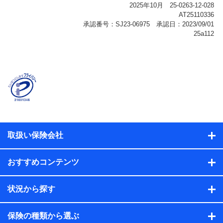
報、購入されたサービスや商品の名称・購入場所・決済
に関する情報、アンケートの回答に関する情報などが含
まれます。
保険関連サービス情報
当社または株式会社NTTドコモ・フィナンシャルグルー
プが提供する保険関連サービスに関して取得し、又は保
有する情報。例として、見積請求受付時、資料請求受付
時又はユーザー登録受付時に提供いただいた情報（氏
名、住所、生年月日、性別、保険契約者と被保険者の関
係、保険加入の目的、保険商品の内容、保険料、保険料
のお支払方法、車のメーカーや走行距離などの情報、建
物の構造や築年数などの情報、ペットの種類や年齢な
ど）及びお客様との応対記録（お客様に提示した比較見
積の試算結果情報、メールマガジンを提供した際のメー
取扱い保険会社
ル内容や送信履歴の情報及び保険の更改案内等を提供し
た際のメール内容や送信履歴などの情報）が含まれま
す。
おすすめコンテンツ
保険契約情報
当社または株式会社NTTドコモ・フィナンシャルグルー
プが取得し、又は保有する保険契約に関する情報。例と
状況から探す
して、保険契約者及び被保険者の氏名、住所、生年月
日、性別、保険契約者と被保険者の関係、保険加入の目
的、保険商品の内容、保険料、保険料のお支払方法、車
保険の種類から選ぶ
のメーカーや走行距離などの情報、建物の構造や築年数