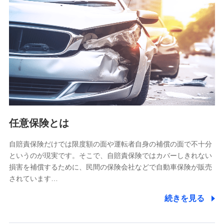
【共同して利用される利用データの項目】
当社又は株式会社NTTドコモがサービス提供等を通じて取得
した、以下の情報などの個人データ
基本情報
氏名、電話番号、メールアドレス、お客さまの識別子、
属性、連絡先、dポイントサービスのご利用に関する情
報。例として、dポイントカード番号、性別、年齢、家族
構成、住所、dポイント残高、dポイント利用履歴などが
含まれます。
利用情報
任意保険とは
当社又は株式会社NTTドコモが提供する各種サービスな
どのご契約・ご利用などに関する情報。例として、当社
又は株式会社NTTドコモが提供する各種サービスのご契
自賠責保険だけでは限度額の面や運転者自身の補償の面で不十分
約状態・ご利用履歴インターネット利用時の行動に関す
というのが現実です。そこで、自賠責保険ではカバーしきれない
る情報、アプリケーション利用時の行動に関する情報、
損害を補償するために、民間の保険会社などで自動車保険が販売
購入されたサービスや商品の名称・購入場所・決済に関
されています…
する情報、アンケートの回答に関する情報などが含まれ
ます。
続きを見る
保険関連サービス情報
当社又は株式会社NTTドコモが提供する保険関連サービ
スに関して取得し、又は保有する情報。例として、見積