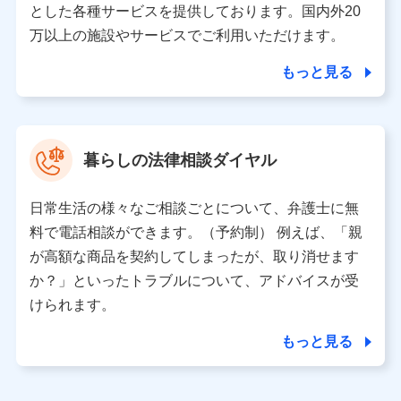
とした各種サービスを提供しております。国内外20
東京都千代田区永田町2丁目11番1号 山王パークタワー
万以上の施設やサービスでご利用いただけます。
株式会社NTTドコモ 代表取締役社長 前田 義晃
もっと見る
東京都中央区日本橋人形町2-14-10 アーバンネット日本橋
ビル 3F
株式会社ドコモ・インシュアランス 代表取締役社長 吉
村 忠義
暮らしの法律相談ダイヤル
※ 当社および株式会社NTTドコモは、お客さまの情報を利
用させていただくにあたっては、「NTTドコモ パーソナル
日常生活の様々なご相談ごとについて、弁護士に無
データ憲章」に定める行動原則を順守します 。
※ パーソナルデータダッシュボードの「第三者提供の管
料で電話相談ができます。（予約制） 例えば、「親
理」の設定状態にかかわらず、共同利用する場合がありま
が高額な商品を契約してしまったが、取り消せます
す。
か？」といったトラブルについて、アドバイスが受
※ dポイントクラブ会員ではないお客さま（2019年12月11
けられます。
日以降、一度もdポイントクラブ会員であったことがないお
客さまに限る）に関する、2019年12月10日以前に取得した
もっと見る
個人データは、こちら の利用目的の範囲内に限って共同利
用します。