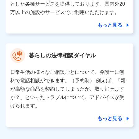
とした各種サービスを提供しております。国内外20
東京都千代田区永田町2丁目11番1号 山王パークタワー
万以上の施設やサービスでご利用いただけます。
株式会社NTTドコモ 代表取締役社長 前田 義晃
もっと見る
東京都中央区日本橋人形町2-14-10 アーバンネット日本橋
ビル 3F
株式会社ドコモ・インシュアランス 代表取締役社長 吉
村 忠義
暮らしの法律相談ダイヤル
※ 当社および株式会社NTTドコモは、お客さまの情報を利
用させていただくにあたっては、「NTTドコモ パーソナル
日常生活の様々なご相談ごとについて、弁護士に無
データ憲章」に定める行動原則を順守します 。
※ パーソナルデータダッシュボードの「第三者提供の管
料で電話相談ができます。（予約制） 例えば、「親
理」の設定状態にかかわらず、共同利用する場合がありま
が高額な商品を契約してしまったが、取り消せます
す。
か？」といったトラブルについて、アドバイスが受
※ dポイントクラブ会員ではないお客さま（2019年12月11
けられます。
日以降、一度もdポイントクラブ会員であったことがないお
客さまに限る）に関する、2019年12月10日以前に取得した
もっと見る
個人データは、こちら の利用目的の範囲内に限って共同利
用します。