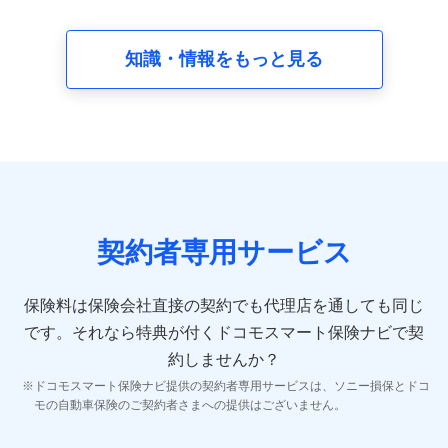
請求受付時、資料請求受付時又はユーザー登録受付時に
提供いただいた情報（氏名、住所、生年月日、性別、保
険契約者と被保険者の関係、保険加入の目的、保険商品
知識・情報をもっと見る
の内容、保険料、保険料のお支払方法、車のメーカーや
走行距離などの情報、建物の構造や築年数などの情報、
ペットの種類や年齢など）及びお客様との応対記録 （お
客様に提示した比較見積の試算結果情報、メールマガジ
ンを提供した際のメール内容や送信履歴の情報及び保険
の更改案内等を提供した際のメール内容や送信履歴など
の情報）が含まれます。
保険契約情報
当社又は株式会社NTTドコモが取得し、又は保有する保
険契約に関する情報。例として、保険契約者及び被保険
契約者専用サービス
者の氏名、住所、生年月日、性別、保険契約者と被保険
者の関係、保険加入の目的、保険商品の内容、保険料、
保険料のお支払方法、車のメーカーや走行距離などの情
保険料は保険会社直接の契約でも代理店を通しても同じ
報、建物の構造や築年数などの情報、ペットの種類や年
齢などの情報などが含まれます。
です。
それなら特典が付くドコモスマート保険ナビで契
約しませんか？
【共同して利用する者の範囲】
ドコモスマート保険ナビ提供の契約者専用サービスは、ソニー損保とドコ
当社
モの自動車保険のご契約者さまへの提供はございません。
株式会社NTTドコモ