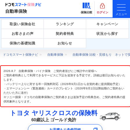
自動車保険
保険比較
ログイン
メニュー
取扱い保険会社
ランキング
キャンペーン
お客さまの声
契約者特典
状況から探す
保険の基礎知識
お知らせ
ドコモスマート保険ナビ
自動車保険
自動車保険 比較・見積もり ネットで
2026.8.7 自動車保険・バイク保険 ご契約者並びにご検討中の皆様へ
ご契約者特典として利用できるサービスに下記を追加する予定です。詳細は後日お知らせいた
します。
・バッテリー上りに対する年一回無料対応（2026年9月1日から全契約者に提供開始予定）
・エマージェンシー（緊急連絡）カードのプレゼント（2026年9月1日以降始期のご契約をい
ただいた方に送付）
※ソニー損保・ドコモの自動車保険のご契約者さまは追加予定の特典含め、ご契約者特典の提
供対象外となります。
トヨタ ヤリスクロスの保険料
60歳以上 ゴールド免許
お見積もり条件詳細