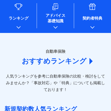
るために利用させていただくことがあります。）
各種セミナーの開催のため
コンサルティングサービスの実施のため
アドバイス
アンケートやキャンペーン等の実施のため
ランキング
契約者特典
基礎知識
上記に係る案内・手続き・管理等付帯業務を行うため
* 当社が委託を受けている保険会社の情報は、保険会社のホ
ームページに掲載しておりますので、ご確認ください。
■損害保険
あいおいニッセイ同和損害保険株式会社
自動車保険
(https://www.aioinissaydowa.co.jp/)
おすすめランキング
アクサ損害保険株式会社 (https://www.axa-
direct.co.jp/)
アニコム損害保険株式会社 (https://www.anicom-
人気ランキングを参考に自動車保険の比較・検討をして
sompo.co.jp/)
東京海上ダイレクト損害保険株式会社 (https://www.e-
みませんか？
「事故対応」や「特典」についても掲載し
design.net/)
ております！
AIG損害保険株式会社 (https://www.aig.co.jp/sonpo)
ＳＢＩ損害保険株式会社
(https://www.sbisonpo.co.jp/)
新規契約数人気ランキング
ジェイアイ傷害火災保険株式会社