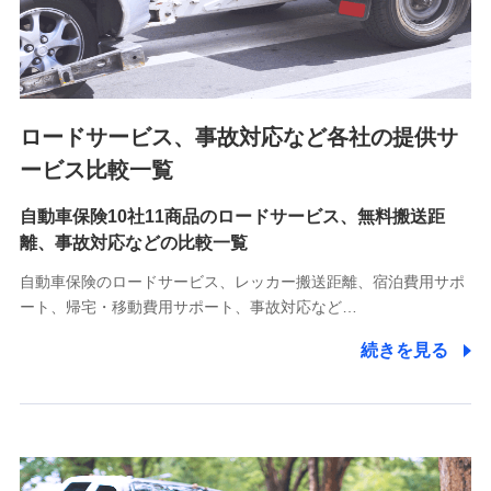
8.取引先個人情報
取引先としての選定業務、営業情報の提供業務、契約締結手
続き業務、取引管理業務、およびこれらに準ずる業務の遂行
のため
ロードサービス、事故対応など各社の提供サ
9.お問い合わせ情報
各種お問い合わせに対応するため
ービス比較一覧
自動車保険10社11商品のロードサービス、無料搬送距
10.受託業務の 個人情報
離、事故対応などの比較一覧
受託業務の遂行およびこれらに準ずる業務の遂行のため
自動車保険のロードサービス、レッカー搬送距離、宿泊費用サポ
11.マイカー通勤管理クラウド並びに法人向けASPサー
ート、帰宅・移動費用サポート、事故対応など…
ビスに関してのお問い合わせ情報
続きを見る
各種お問い合わせに対応するため
当社のサービスに関する情報提供や、皆様に有用なお知らせ
をお送りするため
アンケートの送付のため
当社のサービスや媒体の運営改善に必要なデータを解析し、
分析するため
当社の対応品質向上やお問い合わせ内容の正確な把握のため