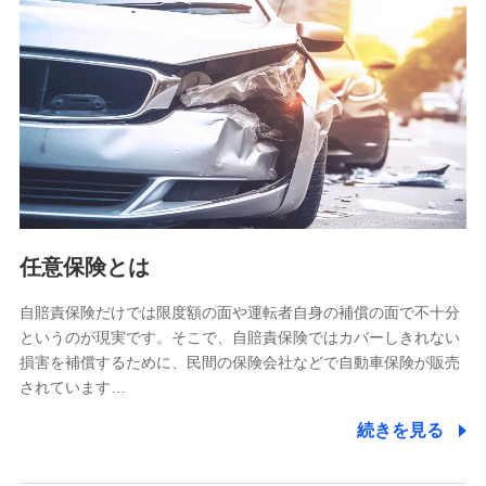
【共同して利用される利用データの項目】
当社又は株式会社NTTドコモがサービス提供等を通じて取得
した、以下の情報などの個人データ
基本情報
氏名、電話番号、メールアドレス、お客さまの識別子、
属性、連絡先、dポイントサービスのご利用に関する情
報。例として、dポイントカード番号、性別、年齢、家族
構成、住所、dポイント残高、dポイント利用履歴などが
含まれます。
利用情報
任意保険とは
当社又は株式会社NTTドコモが提供する各種サービスな
どのご契約・ご利用などに関する情報。例として、当社
又は株式会社NTTドコモが提供する各種サービスのご契
自賠責保険だけでは限度額の面や運転者自身の補償の面で不十分
約状態・ご利用履歴インターネット利用時の行動に関す
というのが現実です。そこで、自賠責保険ではカバーしきれない
る情報、アプリケーション利用時の行動に関する情報、
損害を補償するために、民間の保険会社などで自動車保険が販売
購入されたサービスや商品の名称・購入場所・決済に関
されています…
する情報、アンケートの回答に関する情報などが含まれ
ます。
続きを見る
保険関連サービス情報
当社又は株式会社NTTドコモが提供する保険関連サービ
スに関して取得し、又は保有する情報。例として、見積