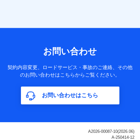
当社は株式会社NTTドコモ・フィナンシャルグループ
との間で、以下のとおり個人データを共同利用しま
す。
【共同して利用される利用データの項目】
当社または株式会社NTTドコモ・フィナンシャルグループが
サービス提供等を通じて取得した、以下の情報などの個人デ
お問い合わせ
ータ
基本情報
契約内容変更、ロードサービス・事故のご連絡、その他
氏名、電話番号、メールアドレス、お客さまの識別子、
のお問い合わせはこちらからご覧ください。
属性、連絡先、dポイントサービスのご利用に関する情
報。例として、dポイントカード番号、性別、年齢、家族
構成、住所、dポイント残高、dポイント利用履歴などが
お問い合わせはこちら
含まれます。
利用情報
当社または株式会社NTTドコモ・フィナンシャルグルー
プが提供する各種サービスなどのご契約・ご利用などに
関する情報。例として、当社または株式会社NTTドコ
モ・フィナンシャルグループが提供する各種サービスの
ご契約状態・ご利用履歴インターネット利用時の行動に
関する情報、アプリケーション利用時の行動に関する情