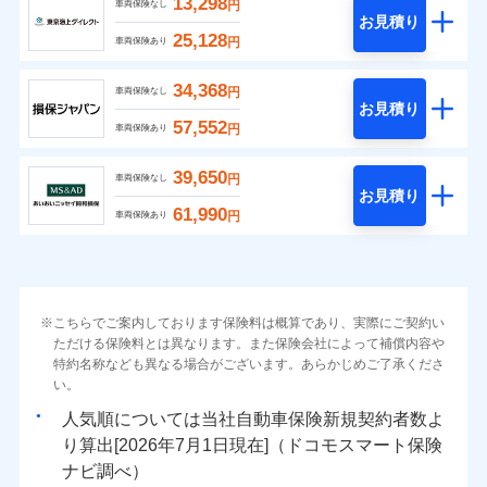
13,298
円
車両保険なし
お見積り
25,128
円
車両保険あり
34,368
円
車両保険なし
お見積り
57,552
円
車両保険あり
39,650
円
車両保険なし
お見積り
61,990
円
車両保険あり
こちらでご案内しております保険料は概算であり、実際にご契約い
ただける保険料とは異なります。また保険会社によって補償内容や
特約名称なども異なる場合がございます。あらかじめご了承くださ
い。
人気順については当社
新規契約者数よ
り算出[
年
月
日現在]（ドコモスマート保険
ナビ調べ）