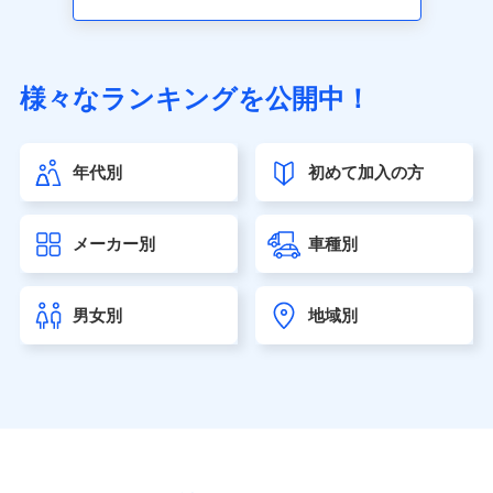
アクサ生命保険株式会社（https://www.axa.co.jp/）
SBI生命保険株式会社（https://www.sbilife.co.jp/）
FWD生命保険株式会社（https://www.fwdlife.co.jp/）
ソニー生命保険株式会社
様々なランキングを公開中！
（https://www.sonylife.co.jp）
SOMPOひまわり生命保険株式会社
（https://www.himawari-life.co.jp/）
年代別
初めて加入の方
第一ネオ生命保険株式会社（https://neofirst.co.jp/）
大樹生命保険株式会社（https://www.taiju-life.co.jp）
太陽生命保険株式会社（https://www.taiyo-
メーカー別
車種別
seimei.co.jp）
チューリッヒ生命保険株式会社
（https://www.zurichlife.co.jp/）
男女別
地域別
東京海上日動あんしん生命保険株式会社
（https://www.tmn-anshin.co.jp/）
なないろ生命保険株式会社
（https://www.nanairolife.co.jp/）
日本生命保険相互会社（https://www.nissay.co.jp）
はなさく生命保険株式会社
（https://www.life8739.co.jp/）
マニュライフ生命保険株式会社