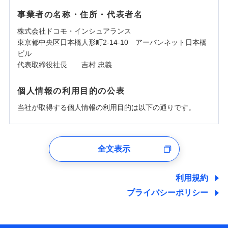
事業者の名称・住所・代表者名
株式会社ドコモ・インシュアランス
東京都中央区日本橋人形町2-14-10 アーバンネット日本橋
ビル
代表取締役社長 吉村 忠義
個人情報の利用目的の公表
当社が取得する個人情報の利用目的は以下の通りです。
1.見積請求受付時、資料請求受付時、ユーザー登録受
付時
全文表示
ユーザー登録受付および、管理のため
郵便、電話、およびＥメール等により、当社と取引のあるも
しくは委託を受けている保険会社・提携会社の保険その他に
利用規約
関する情報を提供し、金融商品等の契約を勧奨するため、ま
プライバシーポリシー
た維持管理等の委託業務遂行のため、またそれらに付帯、関
連する当社および提携会社のサービスを案内、提供するため
（なお、当社は複数の保険会社と取引があり、取得した個人
情報を取引のある他の保険会社の商品・サービスをご提案す