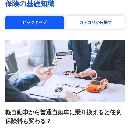
保険の基礎知識
（https://www.manulife.co.jp/）
三井住友海上あいおい生命保険株式会社
（https://www.msa-life.co.jp/）
ピックアップ
カテゴリから探す
メットライフ生命株式会社(https://www.metlife.co.jp/)
メディケア生命保険株式会社
（https://www.medicarelife.com/）
■少額短期保険
株式会社アシロ少額短期保険 (https://kailash.co.jp/)
SBIいきいき少額短期保険会社 (https://www.i-
sedai.com/)
SBIペット少額短期保険株式会社 (https://www.sbipet-
ssi.co.jp/)
SBIリスタ少額短期保険会社
(https://www.jishin.co.jp/)
スマートプラス少額短期保険株式会社
（https://www.smartplus-insurance.com/）
軽自動車から普通自動車に乗り換えると任意
チューリッヒ少額短期保険株式会社
保険料も変わる？
(https://www.zurichssi.co.jp/)
Tokio Marine X少額短期保険株式会社