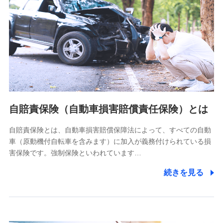
個人情報保護管理者の職名、連絡先
株式会社ドコモ・インシュアランス 営業部長
〒103-0013 東京都中央区日本橋人形町2-14-10 アーバン
ネット日本橋ビル 3F
株式会社ドコモ・インシュアランス
個人情報の第三者提供について
当社ではご本人の同意がある場合または法令に基づく場合を
自賠責保険（自動車損害賠償責任保険）とは
除き、第三者に提供いたしません。
自賠責保険とは、自動車損害賠償保障法によって、すべての自動
業務の委託
車（原動機付自転車を含みます）に加入が義務付けられている損
当社は利用目的の達成に必要な範囲内において個人情報の取
害保険です。強制保険といわれています…
り扱いの全部または一部を委託する場合があります。
続きを見る
個人データの共同利用
当社は株式会社NTTドコモとの間で、以下のとおり個
人データを共同利用します。