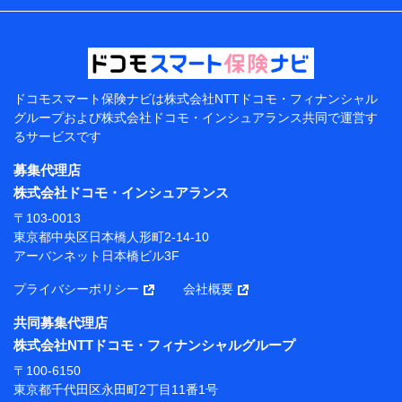
などの情報、ペットの種類や年齢などの情報などが含ま
れます。
提供当事者から受領当事者が個人データを取得する方法
電子的・電磁的方法等
【共同して利用する者の範囲】
ドコモスマート保険ナビは
株式会社NTTドコモ・フィナンシャル
グループおよび
株式会社ドコモ・インシュアランス共同で
運営す
当社
るサービスです
株式会社NTTドコモ・フィナンシャルグループ
募集代理店
【利用目的】
株式会社ドコモ・インシュアランス
当社または株式会社NTTドコモ・フィナンシャルグルー
〒103-0013
プが提供する保険関連サービスにおけるユーザー登録受
東京都中央区日本橋人形町2-14-10
付および管理のため
アーバンネット日本橋ビル3F
当社または株式会社NTTドコモ・フィナンシャルグルー
プと取引のあるもしくは委託を受けている保険会社・提
プライバシーポリシー
会社概要
携会社の保険その他に関する情報を提供するため、また
維持管理等の委託業務遂行のため、またそれらに付帯、
共同募集代理店
関連する当社または株式会社NTTドコモ・フィナンシャ
株式会社NTTドコモ・フィナンシャルグループ
ルグループおよび提携会社のサービスを案内、提供する
ため
〒100-6150
（各サービスで取得したサービス利用履歴、ウェブサイ
東京都千代田区永田町2丁目11番1号
トの閲覧履歴、購買履歴、ご契約内容等のパーソナルデ