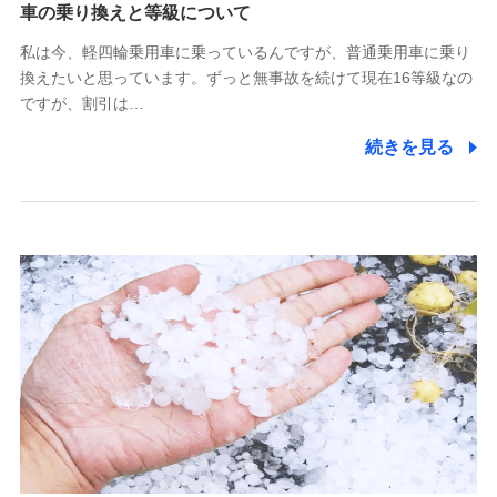
(https://www.tokiomarine-x.co.jp/)
車の乗り換えと等級について
ペットメディカルサポート株式会社
私は今、軽四輪乗用車に乗っているんですが、普通乗用車に乗り
(https://pshoken.co.jp/)
換えたいと思っています。ずっと無事故を続けて現在16等級なの
リトルファミリー少額短期保険株式会社
ですが、割引は…
(https://www.littlefamily-ssi.com/)
続きを見る
2.共同募集を行う代理店から受領する個人情報
郵便、電話、およびＥメール等により、当社と取引のあるも
しくは委託を受けている保険会社・提携会社の保険その他に
関する情報を提供し、金融商品等の契約を勧奨するため、ま
た維持管理等の委託業務遂行のため、またそれらに付帯、関
連する当社および提携会社のサービスを案内、提供するため
（なお、当社は複数の保険会社と取引があり、取得した個人
情報を取引のある他の保険会社の商品・サービスをご提案す
るために利用させていただくことがあります。）
上記に係る連絡・手続き・管理等付帯業務を行うため
3.セミナー募集サイトから取得した個人情報
各種セミナーの案内、開催のため
上記に係る連絡・手続き・管理等付帯業務を行うため