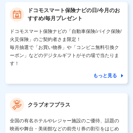
【利用する者の利用目的】
ドコモスマート保険ナビの日/今月のお
当社又は株式会社NTTドコモが提供する保険関連サービ
すすめ/毎月プレゼント
スにおけるユーザ登録受付および管理のため
当社又は株式会社NTTドコモと取引のあるもしくは委託
を受けている保険会社・提携会社の保険その他に関する
ドコモスマート保険ナビの「自動車保険/バイク保険/
情報を提供するため、また維持管理等の委託業務遂行の
火災保険」のご契約者さま限定！
ため、またそれらに付帯、関連する当社、株式会社NTT
ドコモおよび提携会社のサービスを案内、提供するため
毎月抽選で「お買い物券」や「コンビニ無料引換ク
（各サービスで取得したサービス利用履歴、ウェブサイ
ーポン」などのデジタルギフトがその場で当たりま
トの閲覧履歴、購買履歴、ご契約内容等のパーソナルデ
ータを分析して、お客さまの趣味・嗜好・傾向に応じた
す！
サービス・商品等に関するご提案や広告の配信等を行う
ことがあります。）
もっと見る
各種セミナーの開催のため
コンサルティングサービスの実施のため
アンケートやキャンペーン等の実施のため
上記に係る案内・手続き・管理等付帯業務を行うため
クラブオフプラス
【当該個人データの管理について責任を有する者の名称・住
所・代表者名】
全国の有名ホテルやレジャー施設のご優待、話題の
当該個人データを取り扱う各共同利用者（詳細は次のとお
映画や舞台・美術館などの前売り券の割引をはじめ
り）