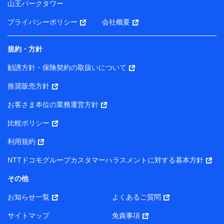
山王パークタワー
ータを分析して、お客さまの趣味・嗜好・傾向に応じた
サービス・商品等に関するご提案や広告の配信等を行う
プライバシーポリシー
会社概要
ことがあります。）
各種セミナーの開催のため
コンサルティングサービスの実施のため
規約・方針
アンケートやキャンペーン等の実施のため
上記に係る案内・手続き・管理等付帯業務を行うため
勧誘方針・保険契約の取扱いについて
【当該個人データの管理について責任を有する者の名称・住
推奨販売方針
所・代表者名】
お客さま本位の業務運営方針
当該個人データを取り扱う各共同利用者（詳細は次のとお
り）
比較ポリシー
東京都千代田区永田町2丁目11番1号 山王パークタワー
利用規約
株式会社NTTドコモ・フィナンシャルグループ 代表取締役
社長 廣井 孝史
NTTドコモグループカスタマーハラスメントに対する基本方針
東京都中央区日本橋人形町2-14-10 アーバンネット日本橋
その他
ビル 3F
お知らせ一覧
よくあるご質問
株式会社ドコモ・インシュアランス 代表取締役社長 吉
村 忠義
サイトマップ
免責事項