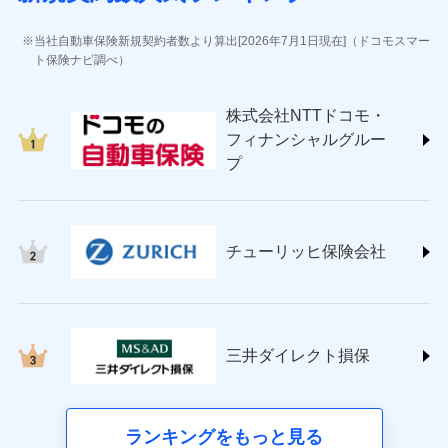
(https://www.jihoken.co.jp/)
ソニー損害保険株式会社
当社自動車保険新規契約者数より算出[2026年7月1日現在]（ドコモスマー
(https://www.sonysonpo.co.jp/)
ト保険ナビ調べ）
損害保険ジャパン株式会社 (https://www.sompo-
japan.co.jp/)
株式会社NTTドコモ・
ＳＯＭＰＯダイレクト損害保険株式会社
フィナンシャルグルー
(https://www.sompo-direct.co.jp/)
プ
チューリッヒ保険会社 (https://www.zurich.co.jp/)
東京海上日動火災保険株式会社
(https://www.tokiomarine-nichido.co.jp/)
日新火災海上保険株式会社
チューリッヒ保険会社
(https://www.nisshinfire.co.jp/)
ペット＆ファミリー損害保険株式会社
(https://www.petfamilyins.co.jp/)
三井住友海上火災保険株式会社 (https://www.ms-
ins.com/)
三井ダイレクト損保
三井ダイレクト損害保険株式会社
(https://www.mitsui-direct.co.jp/)
■生命保険
ランキングをもっと見る