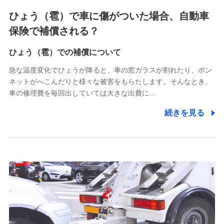
4.家族・友達紹介にて取得した個人情報
ひょう（雹）で車に傷がついた場合、自動車
被紹介者への連絡、及び当社と取引のあるもしくは委託を受
保険で補償される？
けている保険会社・提携会社の保険その他に関する情報を提
供し、金融商品等の契約を勧奨するため
ひょう（雹）での補償について
アンケートやキャンペーン等の実施のため
上記に係る連絡・手続き・管理等付帯業務を行うため
急な温度変化でひょうが降ると、車の窓ガラスが割れたり、ボン
ネットがへこんだりと様々な被害をもらたします。そんなとき、
5.通話録音にて取得する情報
車の修理費を毎回出していては大きな出費に…
電話対応の品質向上およびお問合せ内容の正確な把握のため
続きを見る
6.採用応募者の個人情報
採用選考および入社手続を実施するため
7.社員（従業者）の個人情報
人事･勤怠･健康・労務等の管理、給与支給、福利厚生・採用
退職関連処理等の各種手続きのため、当社と従業員または従
業員同士の連絡のため