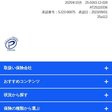
報、購入されたサービスや商品の名称・購入場所・決済
に関する情報、アンケートの回答に関する情報などが含
まれます。
保険関連サービス情報
当社または株式会社NTTドコモ・フィナンシャルグルー
プが提供する保険関連サービスに関して取得し、又は保
有する情報。例として、見積請求受付時、資料請求受付
時又はユーザー登録受付時に提供いただいた情報（氏
名、住所、生年月日、性別、保険契約者と被保険者の関
係、保険加入の目的、保険商品の内容、保険料、保険料
のお支払方法、車のメーカーや走行距離などの情報、建
物の構造や築年数などの情報、ペットの種類や年齢な
ど）及びお客様との応対記録（お客様に提示した比較見
積の試算結果情報、メールマガジンを提供した際のメー
取扱い保険会社
ル内容や送信履歴の情報及び保険の更改案内等を提供し
た際のメール内容や送信履歴などの情報）が含まれま
す。
おすすめコンテンツ
保険契約情報
当社または株式会社NTTドコモ・フィナンシャルグルー
プが取得し、又は保有する保険契約に関する情報。例と
状況から探す
して、保険契約者及び被保険者の氏名、住所、生年月
日、性別、保険契約者と被保険者の関係、保険加入の目
的、保険商品の内容、保険料、保険料のお支払方法、車
保険の種類から選ぶ
のメーカーや走行距離などの情報、建物の構造や築年数