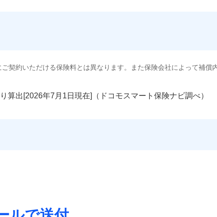
にご契約いただける保険料とは異なります。また保険会社によって補償
り算出[
年
月
日現在]（ドコモスマート保険ナビ調べ）
ールで送付