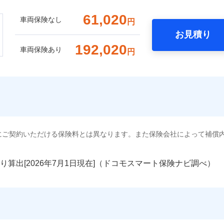
61,020
車両保険なし
円
お見積り
192,020
車両保険あり
円
にご契約いただける保険料とは異なります。また保険会社によって補償
り算出[
年
月
日現在]（ドコモスマート保険ナビ調べ）