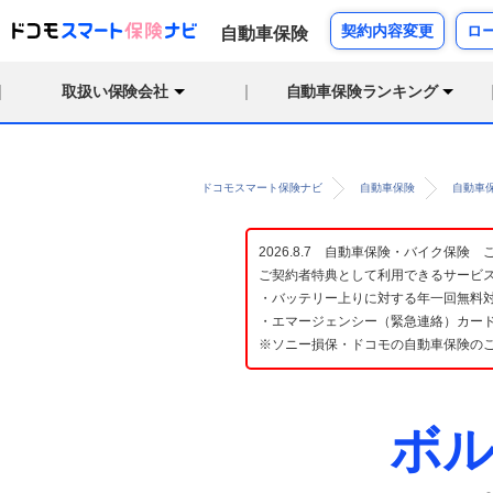
契約内容変更
ロ
自動車保険
取扱い保険会社
自動車保険ランキング
ドコモスマート保険ナビ
自動車保険
自動車
2026.8.7 自動車保険・バイク保
ご契約者特典として利用できるサービ
・バッテリー上りに対する年一回無料対
・エマージェンシー（緊急連絡）カード
※ソニー損保・ドコモの自動車保険の
ボル